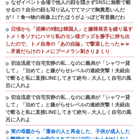
なぜイベント会場で他人の顔を隠さずSNSに無断で載
せるの？自分の顔も写り込んでてマジで胸糞悪いんだ
が！！食べ物の画像上げたほうがよっぽど有意義だわ
日頃から「泥棒の9割は韓国人」と嫌韓発言を繰り返す
トメ！冬ソナにハマり私のヨン様グッズを勝手に持ち出
したので、トメ自身の「あの自論」で撃退したったｗｗ
←矛盾だらけのトメにブーメラン刺さりまくり
切迫流産で自宅安静の私…なのに義弟が「シャワー貸
して」「泊めて」と嫌がらせレベルの連続突撃！夫経由
で断ると私に直接LINEしてきて絶句←大人しく自宅の風
呂に入れよ
切迫流産で自宅安静の私…なのに義弟が「シャワー貸
して」「泊めて」と嫌がらせレベルの連続突撃！夫経由
で断ると私に直接LINEしてきて絶句←大人しく自宅の風
呂に入れよ
実の母親から「運命の人と再会した、子供が成人した
ら離婚する」とか告白されてマジで引いたんだが！なん