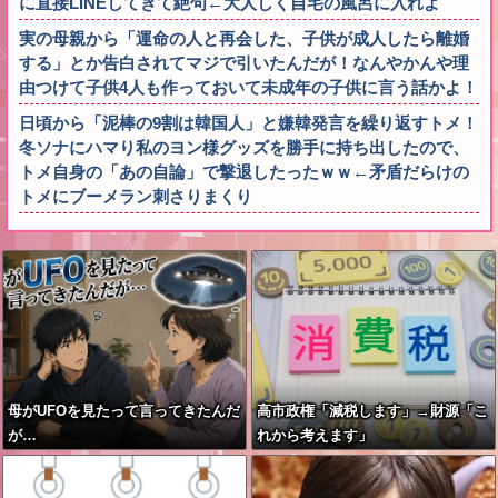
に直接LINEしてきて絶句←大人しく自宅の風呂に入れよ
実の母親から「運命の人と再会した、子供が成人したら離婚
する」とか告白されてマジで引いたんだが！なんやかんや理
由つけて子供4人も作っておいて未成年の子供に言う話かよ！
日頃から「泥棒の9割は韓国人」と嫌韓発言を繰り返すトメ！
冬ソナにハマり私のヨン様グッズを勝手に持ち出したので、
トメ自身の「あの自論」で撃退したったｗｗ←矛盾だらけの
トメにブーメラン刺さりまくり
母がUFOを見たって言ってきたんだ
高市政権「減税します」→財源「こ
が…
れから考えます」