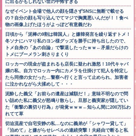
に出るかもしれない世の中怖すぎる
なぜイベント会場で他人の顔を隠さずSNSに無断で載せる
の？自分の顔も写り込んでてマジで胸糞悪いんだが！！食べ
物の画像上げたほうがよっぽど有意義だわ
日頃から「泥棒の9割は韓国人」と嫌韓発言を繰り返すトメ！
冬ソナにハマり私のヨン様グッズを勝手に持ち出したので、
トメ自身の「あの自論」で撃退したったｗｗ←矛盾だらけの
トメにブーメラン刺さりまくり
ロッカーの現金が盗まれるも店長に疑われ激怒！10代キャバ
嬢の私、自力でロッカー内にカメラを仕掛けて犯人を特定し
たら同僚の女だった…警察へ行くと言って止められ、加害者
に泣かれながら大揉めして・・・
泥酔した義父「お前らの遺産は減額だ！」意味不明なので問
い詰めた私に義父が怒鳴り散らし、旦那と義実家が隠してい
た「衝撃の裏切り行為」が発覚ｗｗｗ←知らん間に200万払わ
れてて草
切迫流産で自宅安静の私…なのに義弟が「シャワー貸して」
「泊めて」と嫌がらせレベルの連続突撃！夫経由で断ると私