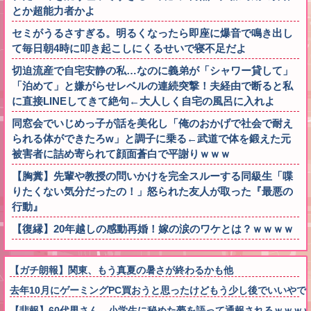
とか超能力者かよ
セミがうるさすぎる。明るくなったら即座に爆音で鳴き出し
て毎日朝4時に叩き起こしにくるせいで寝不足だよ
切迫流産で自宅安静の私…なのに義弟が「シャワー貸して」
「泊めて」と嫌がらせレベルの連続突撃！夫経由で断ると私
に直接LINEしてきて絶句←大人しく自宅の風呂に入れよ
同窓会でいじめっ子が話を美化し「俺のおかげで社会で耐え
られる体ができたろw」と調子に乗る←武道で体を鍛えた元
被害者に詰め寄られて顔面蒼白で平謝りｗｗｗ
【胸糞】先輩や教授の問いかけを完全スルーする同級生「喋
りたくない気分だったの！」怒られた友人が取った『最悪の
行動』
【復縁】20年越しの感動再婚！嫁の涙のワケとは？ｗｗｗｗ
【ガチ朗報】関東、もう真夏の暑さが終わるかも他
去年10月にゲーミングPC買おうと思ったけどもう少し後でいいや
【悲報】60代男さん、小学生に秘めた夢を語って通報されるｗｗｗ