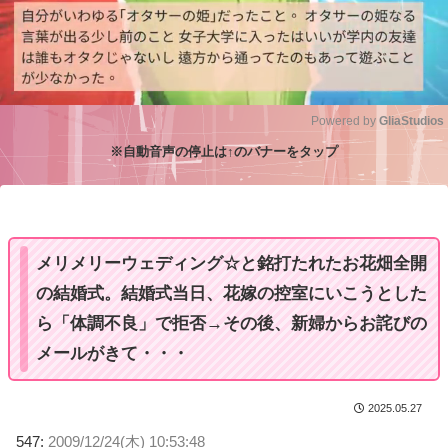
Powered by 
GliaStudios
※自動音声の停止は↑のバナーをタップ
M
u
t
e
メリメリーウェディング☆と銘打たれたお花畑全開
の結婚式。結婚式当日、花嫁の控室にいこうとした
ら「体調不良」で拒否→その後、新婦からお詫びの
メールがきて・・・
2025.05.27
547:
2009/12/24(木) 10:53:48