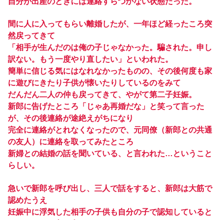
自分が出産のときには連絡すらつかない状態だった。
間に人に入ってもらい離婚したが、一年ほど経ったころ突
然戻ってきて
「相手が生んだのは俺の子じゃなかった。騙された。申し
訳ない。もう一度やり直したい」といわれた。
簡単に信じる気にはなれなかったものの、その後何度も家
に遊びにきたり子供が懐いたりしているのをみて
だんだん二人の仲も戻ってきて、やがて第二子妊娠。
新郎に告げたところ「じゃあ再婚だな」と笑って言った
が、その後連絡が途絶えがちになり
完全に連絡がとれなくなったので、元同僚（新郎との共通
の友人）に連絡を取ってみたところ
新婦との結婚の話を聞いている、と言われた…ということ
らしい。
急いで新郎を呼び出し、三人で話をすると、新郎は大筋で
認めたうえ
妊娠中に浮気した相手の子供も自分の子で認知していると