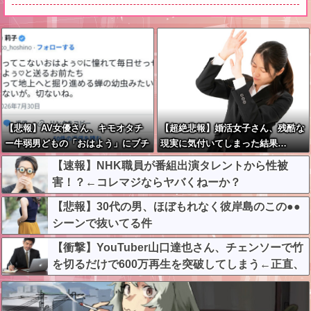
【悲報】AV女優さん、キモオタチ
【超絶悲報】婚活女子さん、残酷な
ー牛弱男どもの「おはよう」にブチ
現実に気付いてしまった結果…
ギレｗｗｗ
【速報】NHK職員が番組出演タレントから性被
害！？←コレマジならヤバくねーか？
【悲報】30代の男、ほぼもれなく彼岸島のこの●●
シーンで抜いてる件
【衝撃】YouTuber山口達也さん、チェンソーで竹
を切るだけで600万再生を突破してしまう←正直、
こう言うのでいいんだよなw w w w w w w w