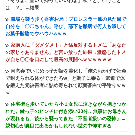
「そうよ、置いて帰っていいわよ」私「と、いうこと
は…？」→結果
職場を襲う歩く香害お局！プロレスラー風の見た目で
自分を「〇〇ちゃん」呼び、部下を鬱病で何人も潰して
お菓子賄賂でウハウハwｗｗ
家購入に「ダメダメ！」と猛反対するトメに「あなた
の家じゃありません」と言い放った結果→激怒したトメ
が自ら〇〇を口にして最高の展開へｗｗｗｗｗｗ
同窓会でいじめっ子が話を美化し「俺のおかげで社会
で耐えられる体ができたろw」と調子に乗る←武道で体
を鍛えた元被害者に詰め寄られて顔面蒼白で平謝りｗｗ
ｗ
住宅街を歩いていたら小１女児に泣きながら抱きつか
れた。鍵っ子のピンチに付き添い30分…無事にお母さん
が現れるも、後から襲ってきた「不審者扱いの恐怖」←
親切心が裏目に出るかもしれない世の中怖すぎる