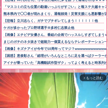
「マスコミの立ち位置の勘違いっぷりがすごい」と報ステ大越キャス
熊本県内で◯◯者が現れまくり、通報頻発！災害支援にも悪影響が及
【悲報】立川志らく、ガチでブチギレてしまう！！！！！！他
ケガが多かったプロ野球選手※多村仁志禁止他
【画像】エチビデ女優さん、番組の企画でハッスルしすぎてしまうｗ
まじのガチのネタ抜きで超能力一個貰えるならテレポーテーション一
【画像】キズナアイが今年で10周年ってマジ？wwwwwwwwwwww
【困惑】恵俊彰さん「総理がいろんなところに足を運べばクーラー
アイナが乗っていた「高機動試作型ザク」ってよく考えると時系列が
もっと読む
arrow_forward_ios