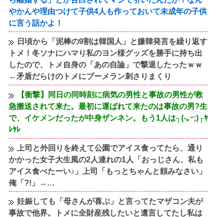
やかんや理由つけて子供4人も作っておいて未成年の子供
に言う話かよ！
日頃から「泥棒の9割は韓国人」と嫌韓発言を繰り返す
トメ！冬ソナにハマり私のヨン様グッズを勝手に持ち出
したので、トメ自身の「あの自論」で撃退したったｗｗ
←矛盾だらけのトメにブーメラン刺さりまくり
【衝撃】同日の同時刻に病気の男性と事故の男性が救
急搬送されて来た。最初に運ばれて来たのは事故の男?生
で、イケメンだったが中身ザンネン。もう1人は┐(-｡ｰ;)┌ﾔ
ﾚﾔﾚ
上司と外回りを終えて公園でアイス食ってたら、通り
かかった女子大生風の2人連れの1人「おっじさん、私も
アイス食べたーい♪」上司「もっとちゃんと頼みなさい」
俺「?!」→…
妊娠しても「母さんが喜ぶ」と言ってたマザコン夫が
事故で他界。トメに全財産残したいと遺言してたし私は