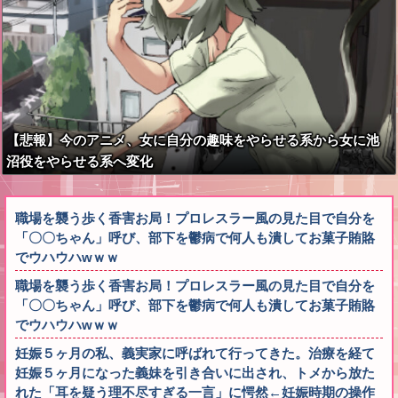
【悲報】今のアニメ、女に自分の趣味をやらせる系から女に池
沼役をやらせる系へ変化
職場を襲う歩く香害お局！プロレスラー風の見た目で自分を
「〇〇ちゃん」呼び、部下を鬱病で何人も潰してお菓子賄賂
でウハウハwｗｗ
職場を襲う歩く香害お局！プロレスラー風の見た目で自分を
「〇〇ちゃん」呼び、部下を鬱病で何人も潰してお菓子賄賂
でウハウハwｗｗ
妊娠５ヶ月の私、義実家に呼ばれて行ってきた。治療を経て
妊娠５ヶ月になった義妹を引き合いに出され、トメから放た
れた「耳を疑う理不尽すぎる一言」に愕然←妊娠時期の操作