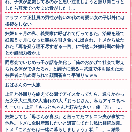
れ、子供が悪戯してるのかと思い注意しようと振り向こうと
したら耳元でハサミの音がした！...
アラフィフ正社員の男性が若い20代の可愛い女の子以外には
挨拶をしない
妊娠５ヶ月の私、義実家に呼ばれて行ってきた。治療を経て
妊娠５ヶ月になった義妹を引き合いに出され、トメから放た
れた「耳を疑う理不尽すぎる一言」に愕然←妊娠時期の操作
とか超能力者かよ
同窓会でいじめっ子が話を美化し「俺のおかげで社会で耐え
られる体ができたろw」と調子に乗る←武道で体を鍛えた元
被害者に詰め寄られて顔面蒼白で平謝りｗｗｗ
おばさんの一人旅
上司と外回りを終えて公園でアイス食ってたら、通りかかっ
た女子大生風の2人連れの1人「おっじさん、私もアイス食べ
たーい♪」上司「もっとちゃんと頼みなさい」俺「?!」→…
妊娠しても「母さんが喜ぶ」と言ってたマザコン夫が事故で
他界。トメに全財産残したいと遺言してたし私は相続放棄。
トメ「これからは一緒に暮らしましょう」私「 」→結果