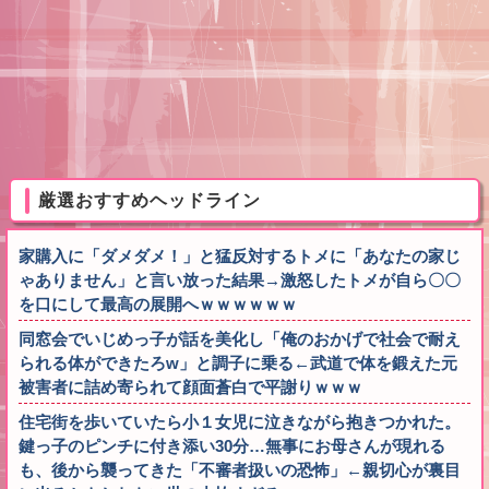
厳選おすすめヘッドライン
家購入に「ダメダメ！」と猛反対するトメに「あなたの家じ
ゃありません」と言い放った結果→激怒したトメが自ら〇〇
を口にして最高の展開へｗｗｗｗｗｗ
同窓会でいじめっ子が話を美化し「俺のおかげで社会で耐え
られる体ができたろw」と調子に乗る←武道で体を鍛えた元
被害者に詰め寄られて顔面蒼白で平謝りｗｗｗ
住宅街を歩いていたら小１女児に泣きながら抱きつかれた。
鍵っ子のピンチに付き添い30分…無事にお母さんが現れる
も、後から襲ってきた「不審者扱いの恐怖」←親切心が裏目