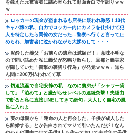
を鍛えた元被害者に詰め寄られて顔面蒼白で平謝りｗｗ
ｗ
ロッカーの現金が盗まれるも店長に疑われ激怒！10代
キャバ嬢の私、自力でロッカー内にカメラを仕掛けて犯
人を特定したら同僚の女だった…警察へ行くと言って止
められ、加害者に泣かれながら大揉めして・・・
泥酔した義父「お前らの遺産は減額だ！」意味不明な
ので問い詰めた私に義父が怒鳴り散らし、旦那と義実家
が隠していた「衝撃の裏切り行為」が発覚ｗｗｗ←知ら
ん間に200万払われてて草
切迫流産で自宅安静の私…なのに義弟が「シャワー貸
して」「泊めて」と嫌がらせレベルの連続突撃！夫経由
で断ると私に直接LINEしてきて絶句←大人しく自宅の風
呂に入れよ
実の母親から「運命の人と再会した、子供が成人した
ら離婚する」とか告白されてマジで引いたんだが！なん
やかんや理由つけて子供4人も作っておいて未成年の子供