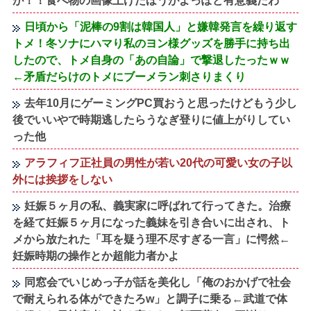
が！！食べ物の画像上げたほうがよっぽど有意義だわ
日頃から「泥棒の9割は韓国人」と嫌韓発言を繰り返す
トメ！冬ソナにハマり私のヨン様グッズを勝手に持ち出
したので、トメ自身の「あの自論」で撃退したったｗｗ
←矛盾だらけのトメにブーメラン刺さりまくり
去年10月にゲーミングPC買おうと思ったけどもう少し
後でいいやで時期逃したらうなぎ登りに値上がりしてい
った他
アラフィフ正社員の男性が若い20代の可愛い女の子以
外には挨拶をしない
妊娠５ヶ月の私、義実家に呼ばれて行ってきた。治療
を経て妊娠５ヶ月になった義妹を引き合いに出され、ト
メから放たれた「耳を疑う理不尽すぎる一言」に愕然←
妊娠時期の操作とか超能力者かよ
同窓会でいじめっ子が話を美化し「俺のおかげで社会
で耐えられる体ができたろw」と調子に乗る←武道で体