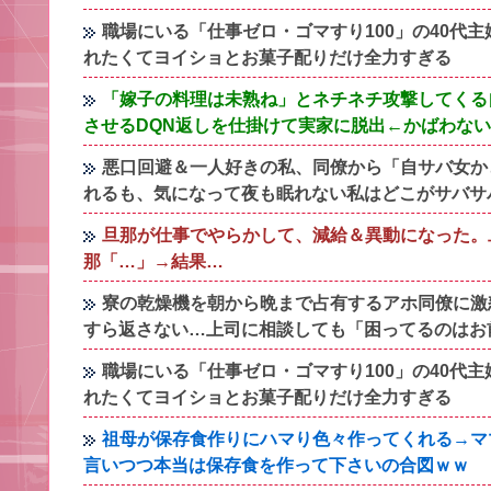
職場にいる「仕事ゼロ・ゴマすり100」の40代
れたくてヨイショとお菓子配りだけ全力すぎる
「嫁子の料理は未熟ね」とネチネチ攻撃してくる
させるDQN返しを仕掛けて実家に脱出←かばわな
悪口回避＆一人好きの私、同僚から「自サバ女か
れるも、気になって夜も眠れない私はどこがサバサ
旦那が仕事でやらかして、減給＆異動になった。
那「…」→結果…
寮の乾燥機を朝から晩まで占有するアホ同僚に激
すら返さない…上司に相談しても「困ってるのはお
職場にいる「仕事ゼロ・ゴマすり100」の40代
れたくてヨイショとお菓子配りだけ全力すぎる
祖母が保存食作りにハマり色々作ってくれる→マ
言いつつ本当は保存食を作って下さいの合図ｗｗ