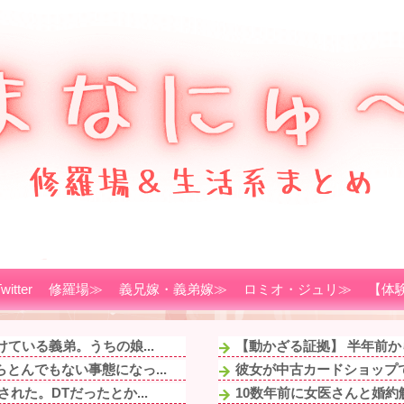
witter
修羅場≫
義兄嫁・義弟嫁≫
ロミオ・ジュリ≫
【体
ている義弟。うちの娘...
【動かざる証拠】 半年前か
とんでもない事態になっ...
彼女が中古カードショップで
れた。DTだったとか...
10数年前に女医さんと婚約