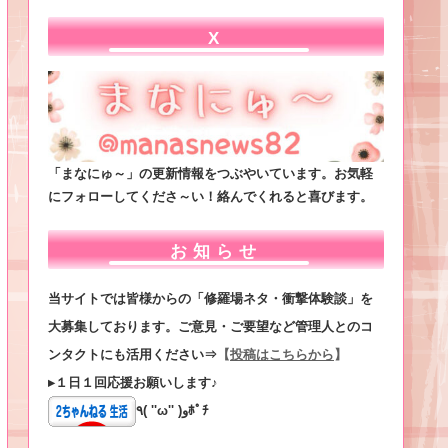
X
「まなにゅ～」の更新情報をつぶやいています。お気軽
にフォローしてくださ～い！絡んでくれると喜びます。
お知らせ
当サイトでは皆様からの「修羅場ネタ・衝撃体験談」を
大募集しております。ご意見・ご要望など管理人とのコ
ンタクトにも活用ください⇒
【
投稿はこちらから
】
▸１日１回応援お願いします♪
٩( ''ω'' )وﾎﾟﾁ