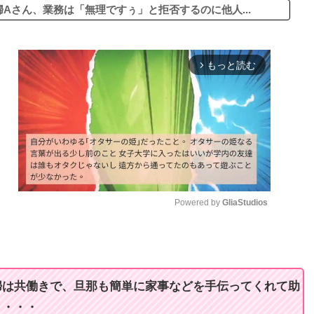
婦Aさん、業務は「無理ですぅ」と拒否するのに他人...
もっと読む
arrow_forward_ios
Powered by 
GliaStudios
M
u
t
婦は共働きで、旦那も簡単に家事などを手伝ってくれて助
e
り・・・