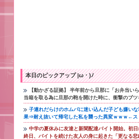
本日のピックアップ |ω・)ﾉ
【動かざる証拠】 半年前から旦那に「お弁当いら
当箱を取る為に旦那の鞄を開けた時に、衝撃のブツ
子連れだらけのホムパに迷い込んだ子ども嫌いな
果⇒耐え抜いて帰宅した私を襲った異変ｗｗｗ←スト
中学の夏休みに友達と新聞配達バイト開始。初日
終日、バイトを続けた友人の身に起きた「更なる悲