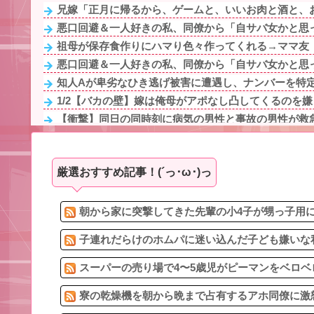
兄嫁「正月に帰るから、ゲームと、いいお肉と酒と、お
悪口回避＆一人好きの私、同僚から「自サバ女かと思っ
祖母が保存食作りにハマり色々作ってくれる→ママ友「
悪口回避＆一人好きの私、同僚から「自サバ女かと思っ
知人Aが卑劣なひき逃げ被害に遭遇し、ナンバーを特定し
1/2【バカの壁】嫁は俺母がアポなし凸してくるのを嫌う
【衝撃】同日の同時刻に病気の男性と事故の男性が救急
【悲報】ワイの唐揚げ定食、まだ来ない
友人「この名前にしたい！」夫「それ漫画のキャラだろ
厳選おすすめ記事！(´っ･ω･)っ
我が家は色々あって姉妹仲も親との仲もよくなく、自分
今日は大館まげわっぱに詰めた弁当。豚ロースの塩こ
【意見求む】保育士の妹が仕事を辞めたんだけど、事務
朝から家に突撃してきた先輩の小4子が甥っ子用に買
子連れだらけのホムパに迷い込んだ子ども嫌いな私
スーパーの売り場で4〜5歳児がピーマンをベロベ
寮の乾燥機を朝から晩まで占有するアホ同僚に激怒