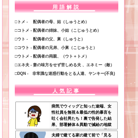
用語解説
□トメ - 配偶者の母、姑（しゅうとめ）
□コトメ - 配偶者の姉妹、小姑（こじゅうとめ）
□ウト - 配偶者の父、舅（しゅうと）
□コウト - 配偶者の兄弟、小舅（こじゅうと）
□ウトメ - 配偶者の両親、（ウト＋トメ）
□エネ夫 - 妻の味方をせず苦しめる夫 、エネミー（敵）
□DQN - 非常識な迷惑行動をとる人達、ヤンキー(不良)
人気記事
病気でウィッグと知った途端、女
性社員を無視＆最低の性的暴言を
吐く会社男たち！裏で告発した結
果、部署解体＆異動で減給の地獄
を見ることにｗｗ←人として最低
夫婦で建てる家の建て前で「見る
限の倫理観すら欠如してる