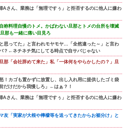
主婦Aさん、業務は「無理ですぅ」と拒否するのに他人に嫌わ
自称料理自慢のトメ。かばわない旦那とトメの台所を壊滅
い旦那も一緒に痛い目見ろ
と思ってた」と言われモヤモヤ…「全然違った～」と言わ
バ？←ネチネチ気にしてる時点で自サバじゃない
旦那「会社辞めて来た」私「一体何をやらかしたの？」旦
怒！カゴも置かずに放置し、出し入れ用に提供したゴミ袋
前だけだから我慢しろ」←はぁ？！
主婦Aさん、業務は「無理ですぅ」と拒否するのに他人に嫌わ
マ友「実家が大根や檸檬等を送ってきたからお裾分け」と