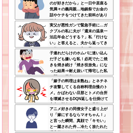
のが好きだから」と一日中居座る
気満々の義両親…地鎮祭でお金の
話やケチをつけてきた前科があり
不安しかない←見るのが好きとか
実父が悪性ガンで緊急手術に…ガ
完全に野次馬の思考
クブルの私に夫が「週末の温泉一
泊忘年会どうする？」私「行けな
い」と答えると、夫から返ってき
た信じられない一言←子どもたち
子連れだらけのホムパに迷い込ん
の方が何倍も常識的で泣ける
だ子ども嫌いな私！必死でたこ焼
きを焼き続け「焼き役放免」にな
った結果⇒耐え抜いて帰宅した私
を襲った異変ｗｗｗ←ストレスで3
「嫁子の料理は未熟ね」とネチネ
7.5度の熱が出るのは凄まじい
チ攻撃してくる自称料理自慢のト
メ。かばわない旦那とトメの台所
を壊滅させるDQN返しを仕掛けて
実家に脱出←かばわない旦那も一
アニメ好きの同僚女子と盛り上が
緒に痛い目見ろ
り「嫁にするならマオちゃん！」
と言った瞬間、真顔で「キモい」
と一蹴された件…冷たく放たれた
現実的すぎるお説教に絶句←オタ