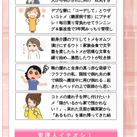
人から明かされた男の「狂気すぎ
る勘違いシナリオ」に絶句ｗｗ←
デブな癖に「コーデして」とウザ
手料理食べたいなら素直に言え
いコトメ（糖尿病寸前）にブチギ
レ！毎日重り背負わせてランニン
グ＆飯改造で3年間みっちり管理し
続けた結果ｗｗｗ←愛のムチがス
献身介護のフリしてトメをオムツ
パルタすぎて笑う
漬けにするウト！家族会食で文字
盤を渡したらトメが悲痛な文章を
綴り始め…激怒したウトが吐き捨
てた最悪の真実とは←世間の目し
喉の腫れと全身の真っ赤な発疹で
か気にしてない最低旦那だった
フラフラの私、階段で倒れ夫の車
で病院へ搬送中に再び倒れる→起
きたらベッドの上で医師から思い
がけない説教を受けた←救急車案
コトメの連れ子を押し付けたいト
件すぎるだろこれ
メ「猫がいるから家で預かれな
い！」→呆れた旦那が義実家から
『あるもの』を連れ帰ってきた結
果…トメ半狂乱ｗｗｗ←そう来る
とは思わなかっただろトメ
管理人イチオシ！