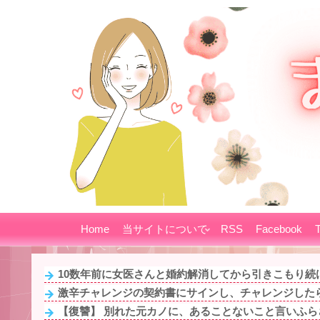
Home
当サイトについて
RSS
Facebook
T
10数年前に女医さんと婚約解消してから引きこもり続け
激辛チャレンジの契約書にサインし、チャレンジしたら
【復讐】 別れた元カノに、あることないこと言いふらさ