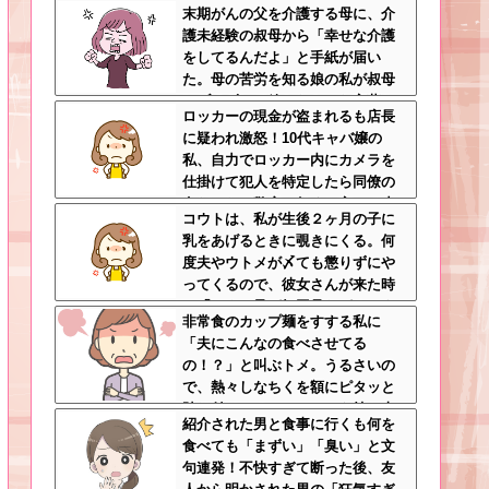
末期がんの父を介護する母に、介
クのノリをリアルで出すとそうな
護未経験の叔母から「幸せな介護
る
をしてるんだよ」と手紙が届い
た。母の苦労を知る娘の私が叔母
にブチギレて放ちたかった言葉と
ロッカーの現金が盗まれるも店長
は…←無神経すぎて言葉を失うレ
に疑われ激怒！10代キャバ嬢の
ベル
私、自力でロッカー内にカメラを
仕掛けて犯人を特定したら同僚の
女だった…警察へ行くと言って止
コウトは、私が生後２ヶ月の子に
められ、加害者に泣かれながら大
乳をあげるときに覗きにくる。何
揉めして・・・
度夫やウトメが〆ても懲りずにや
ってくるので、彼女さんが来た時
に「コウト君が毎回見たがるのよ
非常食のカップ麺をすする私に
～ｗ」と言うと、彼女さん鬼の形
「夫にこんなの食べさせてる
相でコウトの元へｗ
の！？」と叫ぶトメ。うるさいの
で、熱々しなちくを額にピタッと
貼り付け、チャーシューを持ち上
紹介された男と食事に行くも何を
げたらｗｗｗｗｗ
食べても「まずい」「臭い」と文
句連発！不快すぎて断った後、友