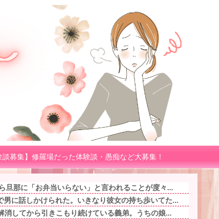
験談募集】修羅場だった体験談・愚痴など大募集！
ら旦那に「お弁当いらない」と言われることが度々...
男に話しかけられた。いきなり彼女の持ち歩いてた...
解消してから引きこもり続けている義弟。うちの娘...