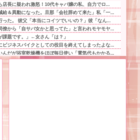
店長に疑われ激怒！10代キャバ嬢の私、自力でロ...
給＆異動になった。旦那「会社辞めて来た」私「一...
った。 彼父「本当にコイツでいいの？」彼「なん...
僚から「自サバ女かと思ってた」と言われモヤモヤ...
が課題です。」←女さん「は？」
ビジネスバイクとしての役目を終えてしまったよな...
んだが浴室乾燥機をほぼ毎日使い「電気代もかかる...
てるワイ、漫画ヲタクの友人に「ワンピースや鬼滅...
「今は臨月なんだけど…」→断りきれず了承したら...
クアップ2を撤去したらしくディスクアッパーさん...
から入れとけ」と言われなくなったのか他