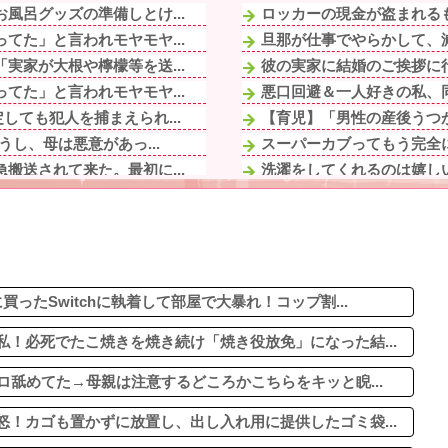
風呂グッズの準備しとけ...
ロッカーの現金が盗まれるも
てた」と言われモヤモヤ...
旦那が仕事でやらかして、減
実家が大根や檸檬等を送...
彼の実家に結婚のご挨拶に行
てた」と言われモヤモヤ...
悪口回避＆一人好きの私、同
ても犯人を捕まえられ...
【育児】「男性の産後うつ
し、母は悪意があっ...
スーパーカブってもう完全に
搬送されて来た。最初に...
洗濯をしてくれるのは嬉しい
漫画を5000冊以上所持し
…」→子供の名付けを巡...
従弟「研修だから泊めて」私
は逃げるように家を出て...
エクスアリーナ松戸がディス
うじ＆ガーリック焼き
なぜDLCは昔ほど「最初
所に入ろうとしたら「入...
ったSwitchに執着して部屋で大暴れ！コップ割...
！必死でたこ焼きを焼き続け「焼き役放免」になった結...
ロ舐めてた→母親は注意するどころかこちらをキッと睨...
！カゴも置かずに放置し、出し入れ用に提供したゴミ袋...