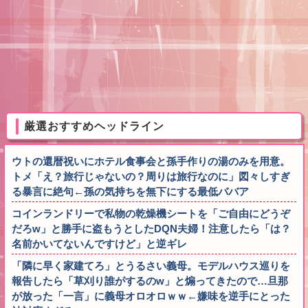
厳選おすすめヘッドライン
ウトの還暦祝いにホテル食事会と孫手作りの湯のみを用意。
トメ「え？旅行じゃないの？周りは旅行なのに」図々しすぎ
る暴言に絶句←孫の気持ちを無下にする最低ババア
コインランドリーで私物の乾燥機シートを「ご自由にどうぞ
だろw」と勝手に盗もうとしたDQN夫婦！注意したら「は？
名前かいてないんですけど」と逆ギレ
「隣に早く家建てろ」とうるさい義母。モデルハウス巡りを
報告したら「草刈り誰がするのw」と煽ってきたので…旦那
が放った「一言」に義母オロオロｗｗ←嫌味を逆手にとった