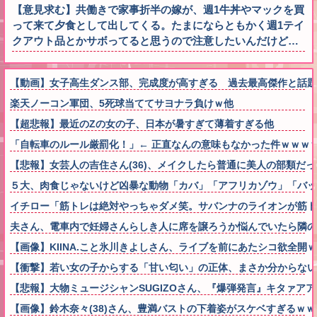
【意見求む】共働きで家事折半の嫁が、週1牛丼やマックを買
って来て夕食として出してくる。たまにならともかく週1テイ
クアウト品とかサボってると思うので注意したいんだけど…
【動画】女子高生ダンス部、完成度が高すぎる 過去最高傑作と話題
楽天ノーコン軍団、5死球当ててサヨナラ負けｗ他
【超悲報】最近のZの女の子、日本が暑すぎて薄着すぎる他
「自転車のルール厳罰化！」← 正直なんの意味もなかった件ｗｗｗ
【悲報】女芸人の吉住さん(36)、メイクしたら普通に美人の部類だ
５大、肉食じゃないけど凶暴な動物「カバ」「アフリカゾウ」「バッ
イチロー「筋トレは絶対やっちゃダメ笑。サバンナのライオンが筋
夫さん、電車内で妊婦さんらしき人に席を譲ろうか悩んでいたら隣の
【画像】KIINA.こと氷川きよしさん、ライブを前にあたシコ欲全開
【衝撃】若い女の子からする「甘い匂い」の正体、まさか分からないDTなんて
【悲報】大物ミュージシャンSUGIZOさん、『爆弾発言』キタァア
【画像】鈴木奈々(38)さん、豊満バストの下着姿がスケベすぎるｗ