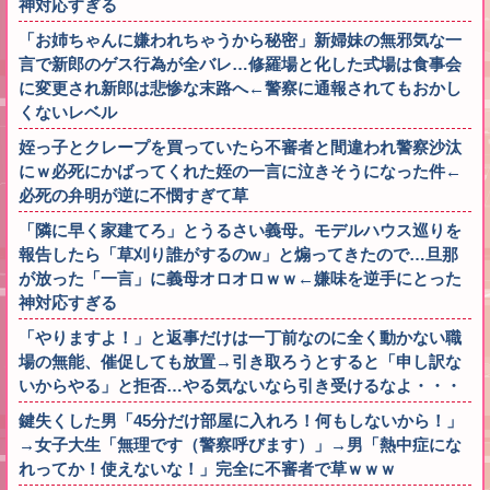
神対応すぎる
「お姉ちゃんに嫌われちゃうから秘密」新婦妹の無邪気な一
言で新郎のゲス行為が全バレ…修羅場と化した式場は食事会
に変更され新郎は悲惨な末路へ←警察に通報されてもおかし
くないレベル
姪っ子とクレープを買っていたら不審者と間違われ警察沙汰
にｗ必死にかばってくれた姪の一言に泣きそうになった件←
必死の弁明が逆に不憫すぎて草
「隣に早く家建てろ」とうるさい義母。モデルハウス巡りを
報告したら「草刈り誰がするのw」と煽ってきたので…旦那
が放った「一言」に義母オロオロｗｗ←嫌味を逆手にとった
神対応すぎる
「やりますよ！」と返事だけは一丁前なのに全く動かない職
場の無能、催促しても放置→引き取ろうとすると「申し訳な
いからやる」と拒否…やる気ないなら引き受けるなよ・・・
鍵失くした男「45分だけ部屋に入れろ！何もしないから！」
→女子大生「無理です（警察呼びます）」→男「熱中症にな
れってか！使えないな！」完全に不審者で草ｗｗｗ