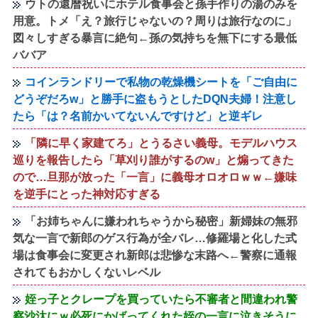
ウトの還暦祝いにホテル食事会と孫手作りの湯のみを
用意。トメ「え？旅行じゃないの？周りは旅行なのに」
図々しすぎる暴言に絶句←孫の気持ちを無下にする最低
ババア
コインランドリーで私物の乾燥機シートを「ご自由に
どうぞだろw」と勝手に盗もうとしたDQN夫婦！注意し
たら「は？名前かいてないんですけど」と逆ギレ
「隣に早く家建てろ」とうるさい義母。モデルハウス
巡りを報告したら「草刈り誰がするのw」と煽ってきた
ので…旦那が放った「一言」に義母オロオロｗｗ←嫌味
を逆手にとった神対応すぎる
「お姉ちゃんに嫌われちゃうから秘密」新婦妹の無邪
気な一言で新郎のゲス行為が全バレ…修羅場と化した式
場は食事会に変更され新郎は悲惨な末路へ←警察に通報
されてもおかしくないレベル
姪っ子とクレープを買っていたら不審者と間違われ警
察沙汰にｗ必死にかばってくれた姪の一言に泣きそうに