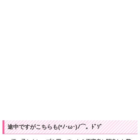
途中ですがこちらも(*ﾉ･ω･)ﾉ⌒。ﾄﾞｿﾞ