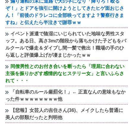
煽り運転の末に道路で大の字になり「降りろ！殴る
ぞ！」とドアを強引に開けようとしてきたヒゲ面おじさ
ん！「前後のドラレコに全部映ってますよ？警察行きま
すね」と伝えたら半泣きで謝罪ｗｗ
イベント派遣で陰湿にいじられていた地味な男性スタ
ッフ。ある日、高さ3mの階段から落ちかけた子どもをパ
ルクールで爆走＆ダイブし間一髪で救出！職場の手のひ
ら返しと評価爆上げが凄まじかったｗｗ
同僚男性とのお付き合いを断ったら「理屈に合わない
主張を振りかざす感情的なヒステリー女」と言いふらさ
れて・・・
「自転車のルール厳罰化！」← 正直なんの意味もなか
った件ｗｗｗｗｗｗｗｗ他
【悲報】女芸人の吉住さん(36)、メイクしたら普通に
美人の部類だったと判明他