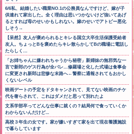
6/6私、結婚したい職業NO.1の公務員なんですけど、嫁が子
供連れて家出した。全く理由は思いつかないけど強いてあげ
るとすれば母のせいかもしれない。嫁のせいでアトピー悪化
しそう→
【呆然】友人が褒められるとキレる国立大卒生活保護受給者
友人。ちょっとBを褒めたらキレ散らかしてBの職場に電話し
たらしく…
「お姉ちゃんに嫌われちゃうから秘密」新婦妹の無邪気な一
言で新郎のゲス行為が全バレ…修羅場と化した式場は食事会
に変更され新郎は悲惨な末路へ←警察に通報されてもおかし
くないレベル
映画デートの予定をドタキャンされて、見てない映画のチケ
代を奢らされて、これはダメだと思って別れたよ
文系学部卒ってどんな仕事に就くの？結局何で食っていくか
わからないんだけど...
高校３年生の女です。家が嫌いすぎて家を出て現在養護施設
で暮らしています