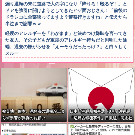
煽り運転の末に道路で大の字になり「降りろ！殴るぞ！」と
ドアを強引に開けようとしてきたヒゲ面おじさん！「前後の
ドラレコに全部映ってますよ？警察行きますね」と伝えたら
半泣きで謝罪ｗｗ
軽度のアレルギーを「わがまま」と決めつけ嫌味を言ってき
た友人、その子どもが重度のアレルギー持ちだと判明した途
端、過去の嫌がらせを「えーそうだったっけ？」と白々しく
スルー
被災地・熊本、泥酔者の通報が止ま
日本「沖縄県知事選（9月」沖縄県
らず県警が異例のお願い
「辺野古転覆事件」日教組「同志社
批判！（社民系」日本「日教組と全
教は対立状態（内ｹﾞﾊﾞ」特別調査委