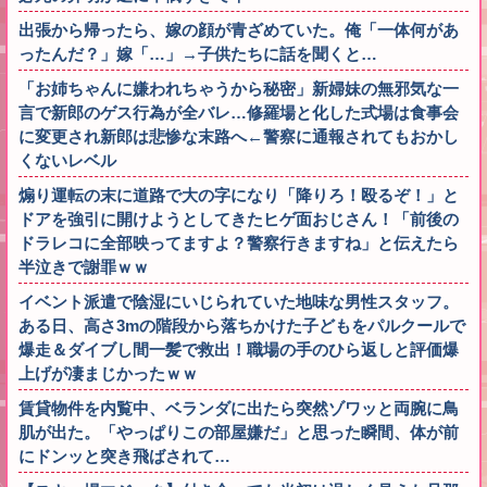
出張から帰ったら、嫁の顔が青ざめていた。俺「一体何があ
ったんだ？」嫁「…」→子供たちに話を聞くと…
「お姉ちゃんに嫌われちゃうから秘密」新婦妹の無邪気な一
言で新郎のゲス行為が全バレ…修羅場と化した式場は食事会
に変更され新郎は悲惨な末路へ←警察に通報されてもおかし
くないレベル
煽り運転の末に道路で大の字になり「降りろ！殴るぞ！」と
ドアを強引に開けようとしてきたヒゲ面おじさん！「前後の
ドラレコに全部映ってますよ？警察行きますね」と伝えたら
半泣きで謝罪ｗｗ
イベント派遣で陰湿にいじられていた地味な男性スタッフ。
ある日、高さ3mの階段から落ちかけた子どもをパルクールで
爆走＆ダイブし間一髪で救出！職場の手のひら返しと評価爆
上げが凄まじかったｗｗ
賃貸物件を内覧中、ベランダに出たら突然ゾワッと両腕に鳥
肌が出た。「やっぱりこの部屋嫌だ」と思った瞬間、体が前
にドンッと突き飛ばされて…