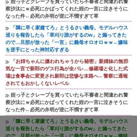
姪っ子とクレープを買っていたら不審者と間違われ警
察沙汰にｗ必死にかばってくれた姪の一言に泣きそうに
なった件←必死の弁明が逆に不憫すぎて草
「隣に早く家建てろ」とうるさい義母。モデルハウス
巡りを報告したら「草刈り誰がするのw」と煽ってきた
ので…旦那が放った「一言」に義母オロオロｗｗ←嫌味
を逆手にとった神対応すぎる
「お姉ちゃんに嫌われちゃうから秘密」新婦妹の無邪
気な一言で新郎のゲス行為が全バレ…修羅場と化した式
場は食事会に変更され新郎は悲惨な末路へ←警察に通報
されてもおかしくないレベル
姪っ子とクレープを買っていたら不審者と間違われ警
察沙汰にｗ必死にかばってくれた姪の一言に泣きそうに
なった件←必死の弁明が逆に不憫すぎて草
「隣に早く家建てろ」とうるさい義母。モデルハウス
巡りを報告したら「草刈り誰がするのw」と煽ってきた
ので…旦那が放った「一言」に義母オロオロｗｗ←嫌味