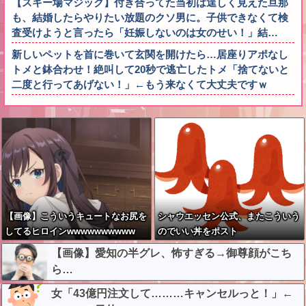
【スキー場マジック】付き合ってた当初は逞しく見えた旦那
も、結婚したらやりたい放題のクソ男に。子供できなくて検
査受けようと言ったら「妊娠しないのは女のせい！」結…
新しいペットを首に巻いて玄関を開けたら…居座りアポなし
トメと鉢合わせ！絶叫して20秒で逃亡したトメ「捨てないと
二度と行ってあげない！」←もう来なくて大丈夫ですｗ
【画像】こういうキュートなお尻を
シャウエッセン公式、またこういう
してるヒロインwwwwwwwwww
のでいい丼をポスト
【画像】愛知の半グレ、怖すぎる→御尊顔がこち
ら…
女「43億円注文して………キャンセルっと！」←