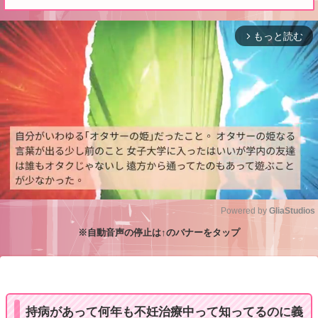
もっと読む
arrow_forward_ios
Powered by 
GliaStudios
※自動音声の停止は↑のバナーをタップ
M
u
t
e
持病があって何年も不妊治療中って知ってるのに義