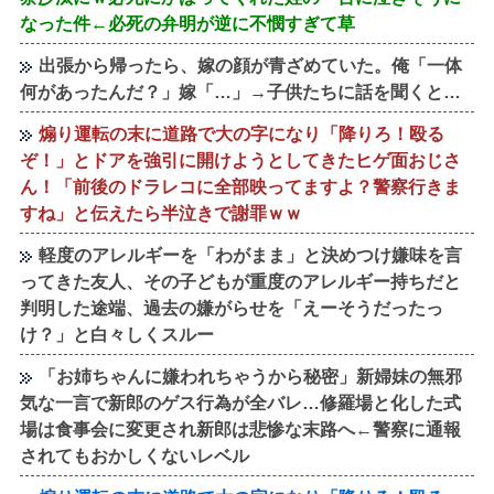
なった件←必死の弁明が逆に不憫すぎて草
出張から帰ったら、嫁の顔が青ざめていた。俺「一体
何があったんだ？」嫁「…」→子供たちに話を聞くと…
煽り運転の末に道路で大の字になり「降りろ！殴る
ぞ！」とドアを強引に開けようとしてきたヒゲ面おじさ
ん！「前後のドラレコに全部映ってますよ？警察行きま
すね」と伝えたら半泣きで謝罪ｗｗ
軽度のアレルギーを「わがまま」と決めつけ嫌味を言
ってきた友人、その子どもが重度のアレルギー持ちだと
判明した途端、過去の嫌がらせを「えーそうだったっ
け？」と白々しくスルー
「お姉ちゃんに嫌われちゃうから秘密」新婦妹の無邪
気な一言で新郎のゲス行為が全バレ…修羅場と化した式
場は食事会に変更され新郎は悲惨な末路へ←警察に通報
されてもおかしくないレベル