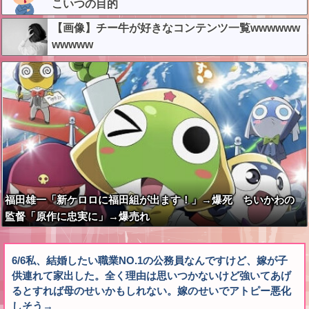
こいつの目的
【画像】チー牛が好きなコンテンツ一覧wwwwww
wwwww
福田雄一「新ケロロに福田組が出ます！」→爆死 ちいかわの
監督「原作に忠実に」→爆売れ
6/6私、結婚したい職業NO.1の公務員なんですけど、嫁が子
供連れて家出した。全く理由は思いつかないけど強いてあげ
るとすれば母のせいかもしれない。嫁のせいでアトピー悪化
しそう→