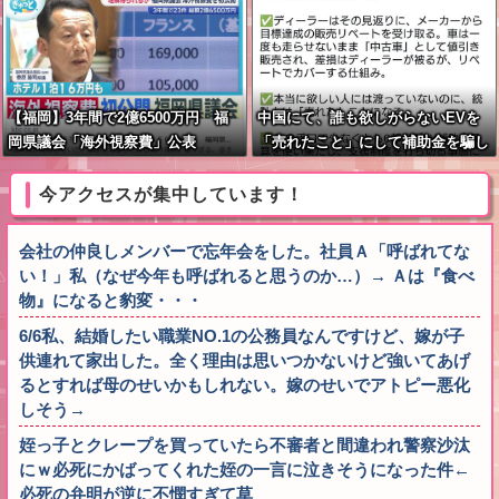
員会「同志社に猛省促す」→
【福岡】3年間で2億6500万円 福
中国にて、誰も欲しがらないEVを
岡県議会「海外視察費」公表
「売れたこと」にして補助金を騙し
取る事案が横行。販売実績水増し
今アクセスが集中しています！
会社の仲良しメンバーで忘年会をした。社員Ａ「呼ばれてな
い！」私（なぜ今年も呼ばれると思うのか…）→ Ａは『食べ
物』になると豹変・・・
6/6私、結婚したい職業NO.1の公務員なんですけど、嫁が子
供連れて家出した。全く理由は思いつかないけど強いてあげ
るとすれば母のせいかもしれない。嫁のせいでアトピー悪化
しそう→
姪っ子とクレープを買っていたら不審者と間違われ警察沙汰
にｗ必死にかばってくれた姪の一言に泣きそうになった件←
必死の弁明が逆に不憫すぎて草