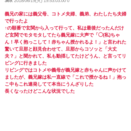
369:
2018/06/19(火) 19:53:03.00 0
義兄の家には義父母、コトメ夫婦、義弟、わたしたち夫婦
で行ったよ
↑の順番で玄関から入って行って、私は最後だったんだけ
ど玄関でモタモタしてたら義兄嫁に大声で「◯(私)ちゃ
ん！早く抱っこして！赤ちゃん授かれるよ！」と言われた
驚いて旦那と顔見合わせて、旦那からコソッと「大丈
夫？」と聞かれて、私も動揺してたけどうん、と言ってリ
ビングに行きました
リビングではコトメや義母が義兄嫁と赤ちゃんに声かけて
ましたが、義兄嫁は私一直線で「これで授かるね！」抱っ
こ中もこれ連発してて本当にうんざりした
長くなったけどこんな状況でした