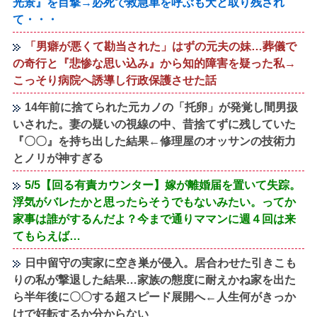
光景』を目撃→必死で救急車を呼ぶも犬と取り残され
て・・・
「男癖が悪くて勘当された」はずの元夫の妹…葬儀で
の奇行と『悲惨な思い込み』から知的障害を疑った私→
こっそり病院へ誘導し行政保護させた話
14年前に捨てられた元カノの「托卵」が発覚し間男扱
いされた。妻の疑いの視線の中、昔捨てずに残していた
『〇〇』を持ち出した結果←修理屋のオッサンの技術力
とノリが神すぎる
5/5【回る有責カウンター】嫁が離婚届を置いて失踪。
浮気がバレたかと思ったらそうでもないみたい。ってか
家事は誰がするんだよ？今まで通りママンに週４回は来
てもらえば…
日中留守の実家に空き巣が侵入。居合わせた引きこも
りの私が撃退した結果…家族の態度に耐えかね家を出た
ら半年後に〇〇する超スピード展開へ←人生何がきっか
けで好転するか分からない