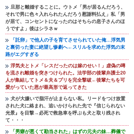
旦那と離婚することに。ウトメ「男が居るんだろう、
それで男に色々入れられたんだろう慰謝料払え」私「男
が居て、コンセントになったのはそちらの息子さんのほ
うですよ」後はシラネｗ
「託卵」で他人の子を育てさせられていた俺…浮気男
と裏切った妻に絶望し惨劇へ←スリルを求めた浮気の末
路がエグすぎる
浮気夫とトメ「レスだったのは嫁のせい！」虚偽の噂
を流され離婚を突きつけられた。法学部の後輩弁護士20
人が集結してトメ＆夫＆プリを完全撃破←後輩たちを可
愛がっていた恩が最高形で返ってきた
犬が大嫌いで脂汗が止まらない私。リードをつけ放置
された犬に絡まれ、追いかけられた先で『信じられない
光景』を目撃→必死で救急車を呼ぶも犬と取り残され
て・・・
「男癖が悪くて勘当された」はずの元夫の妹…葬儀で