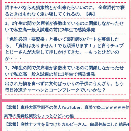
猫キャバならぬ猫旅館とか出来たらいいのに。 全室猫付で寝
るときはもれなく添い寝してくれるの。【再】
1、2年生の間で欠席者が多数出ているのに閉鎖しなかったせ
いで私立高一般入試週の前に3年生で感染爆発
「免許必須・要資格」と書いて薬剤師のパートを募集した
ら、「資格はありません！でも頑張ります！」と言うチュプ
とじーさんが大挙して押しかけてきた。→もっとひどいの
が・・・
1、2年生の間で欠席者が多数出ているのに閉鎖しなかったせ
いで私立高一般入試週の前に3年生で感染爆発
出された物を食べずに文句ばっかりの子供にうんざり。もう
毎日冷凍チャーハンとコーンフレークでいいかな？
【悲報】東科大医学部卒の美人YouTuber、直美で炎上ｗｗｗｗｗ他
高市の消費税減税ちょっとひどいわ他
【悲報】突然ナフサを見つけたカルビーさん、白黒包装にした結果4