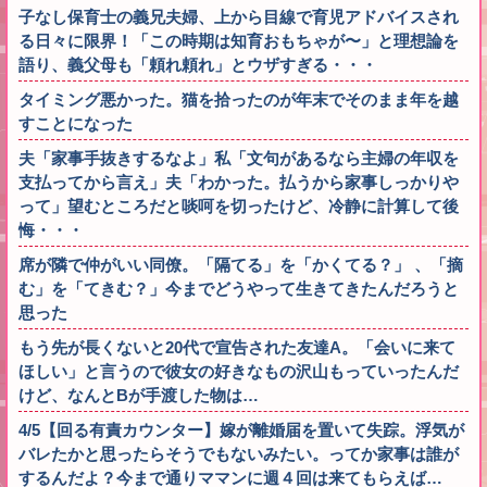
子なし保育士の義兄夫婦、上から目線で育児アドバイスされ
る日々に限界！「この時期は知育おもちゃが〜」と理想論を
語り、義父母も「頼れ頼れ」とウザすぎる・・・
タイミング悪かった。猫を拾ったのが年末でそのまま年を越
すことになった
夫「家事手抜きするなよ」私「文句があるなら主婦の年収を
支払ってから言え」夫「わかった。払うから家事しっかりや
って」望むところだと啖呵を切ったけど、冷静に計算して後
悔・・・
席が隣で仲がいい同僚。「隔てる」を「かくてる？」 、「摘
む」を「てきむ？」今までどうやって生きてきたんだろうと
思った
もう先が長くないと20代で宣告された友達A。「会いに来て
ほしい」と言うので彼女の好きなもの沢山もっていったんだ
けど、なんとBが手渡した物は…
4/5【回る有責カウンター】嫁が離婚届を置いて失踪。浮気が
バレたかと思ったらそうでもないみたい。ってか家事は誰が
するんだよ？今まで通りママンに週４回は来てもらえば…