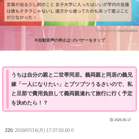
Powered by 
GliaStudios
※自動音声の停止は↑のバナーをタップ
M
u
t
e
うちは自分の親と二世帯同居。義両親と同居の義兄
嫁「一人になりたい」とブツブツうるさいので、私
と旦那で費用負担して義両親連れて旅行に行く予定
を決めたら！？
2025.05.17
220:
2018/07/16(月) 17:37:50.00 0