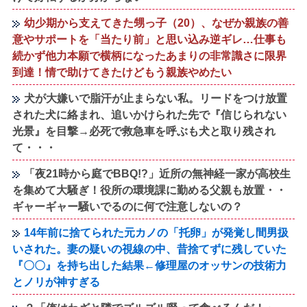
幼少期から支えてきた甥っ子（20）、なぜか親族の善
意やサポートを「当たり前」と思い込み逆ギレ…仕事も
続かず他力本願で横柄になったあまりの非常識さに限界
到達！情で助けてきたけどもう親族やめたい
犬が大嫌いで脂汗が止まらない私。リードをつけ放置
された犬に絡まれ、追いかけられた先で『信じられない
光景』を目撃→必死で救急車を呼ぶも犬と取り残され
て・・・
「夜21時から庭でBBQ!?」近所の無神経一家が高校生
を集めて大騒ぎ！役所の環境課に勤める父親も放置・・
ギャーギャー騒いでるのに何で注意しないの？
14年前に捨てられた元カノの「托卵」が発覚し間男扱
いされた。妻の疑いの視線の中、昔捨てずに残していた
『〇〇』を持ち出した結果←修理屋のオッサンの技術力
とノリが神すぎる