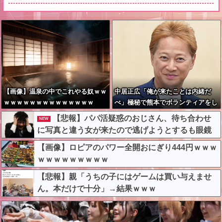
【画像】温泉の中でこれやる奴ｗｗ
中居正広「俺が来たことは内緒だ
ｗｗｗｗｗｗｗｗｗｗｗｗｗｗ
べ」極秘で熊本でボランティアをし
ていた・・・
【悲報】パパ活疑惑のおじさん、待ち合わせ
NEW
に写真と違う女が来たので逃げようとするも眼鏡
を奪われ可哀想なことになっているところを激写
【画像】ロピアのパワー全開おにぎり444円ｗｗｗ
されてしまう…
ｗｗｗｗｗｗｗｗｗ
【悲報】親「うちの子にはゲームは買い与えませ
ん。本だけで十分」→結果ｗｗｗ