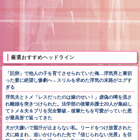
厳選おすすめヘッドライン
「託卵」で他人の子を育てさせられていた俺…浮気男と裏切
った妻に絶望し惨劇へ←スリルを求めた浮気の末路がエグす
ぎる
浮気夫とトメ「レスだったのは嫁のせい！」虚偽の噂を流さ
れ離婚を突きつけられた。法学部の後輩弁護士20人が集結し
てトメ＆夫＆プリを完全撃破←後輩たちを可愛がっていた恩
が最高形で返ってきた
犬が大嫌いで脂汗が止まらない私。リードをつけ放置された
犬に絡まれ、追いかけられた先で『信じられない光景』を目