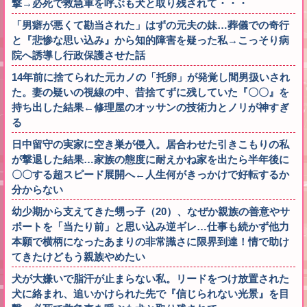
撃→必死で救急車を呼ぶも犬と取り残されて・・・
「男癖が悪くて勘当された」はずの元夫の妹…葬儀での奇行
と『悲惨な思い込み』から知的障害を疑った私→こっそり病
院へ誘導し行政保護させた話
14年前に捨てられた元カノの「托卵」が発覚し間男扱いされ
た。妻の疑いの視線の中、昔捨てずに残していた『〇〇』を
持ち出した結果←修理屋のオッサンの技術力とノリが神すぎ
る
日中留守の実家に空き巣が侵入。居合わせた引きこもりの私
が撃退した結果…家族の態度に耐えかね家を出たら半年後に
〇〇する超スピード展開へ←人生何がきっかけで好転するか
分からない
幼少期から支えてきた甥っ子（20）、なぜか親族の善意やサ
ポートを「当たり前」と思い込み逆ギレ…仕事も続かず他力
本願で横柄になったあまりの非常識さに限界到達！情で助け
てきたけどもう親族やめたい
犬が大嫌いで脂汗が止まらない私。リードをつけ放置された
犬に絡まれ、追いかけられた先で『信じられない光景』を目