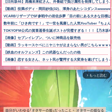
【日向坂46】髙橋未来虹さん、外番組で負け属性を発揮してしまう
【動画】役満ボディ・岡田紗佳(32)、渾身のあたシコダンスwwwww
VCARBリザーブでSF参戦中の岩佐歩夢「目の前にある大きな目標
数年前に「ひき肉です！」で一世を風靡した人気YouTuber『ち
TOKYOFM公式の賀喜遥香生誕ポストが完璧すぎる！！！【乃木坂4
【画像】セブンイレブン、ついに神商品を販売他
【動画】ラッキースケベにニヤニヤが止まらない男がこちらｗｗｗｗ
【鉄血のオルフェンズ】この武器なんだったの他
【画像】恋する女さん、ネット民が驚愕する大変身を遂げてしまう←コレは凄
もっと読む
arrow_forward_ios