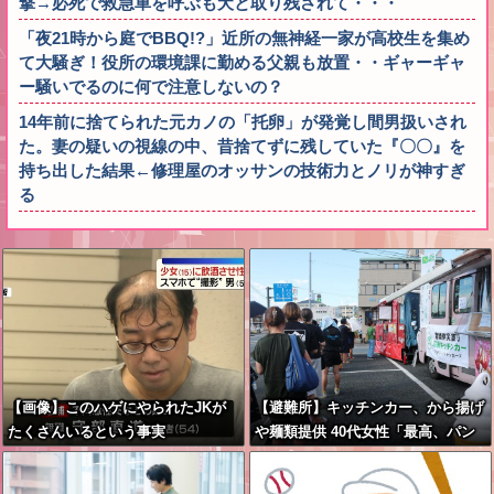
撃→必死で救急車を呼ぶも犬と取り残されて・・・
「夜21時から庭でBBQ!?」近所の無神経一家が高校生を集め
て大騒ぎ！役所の環境課に勤める父親も放置・・ギャーギャ
ー騒いでるのに何で注意しないの？
14年前に捨てられた元カノの「托卵」が発覚し間男扱いされ
た。妻の疑いの視線の中、昔捨てずに残していた『〇〇』を
持ち出した結果←修理屋のオッサンの技術力とノリが神すぎ
る
【画像】このハゲにやられたJKが
【避難所】キッチンカー、から揚げ
たくさんいるという事実
や麺類提供 40代女性「最高、パン
中心の生活には飽き飽きしていて、
野菜不足も感じていた」→時事通信