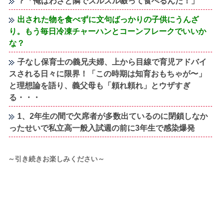
？「俺はわざと隣でズルズル啜って食べるんだ！」
出された物を食べずに文句ばっかりの子供にうんざ
り。もう毎日冷凍チャーハンとコーンフレークでいいか
な？
子なし保育士の義兄夫婦、上から目線で育児アドバイ
スされる日々に限界！「この時期は知育おもちゃが〜」
と理想論を語り、義父母も「頼れ頼れ」とウザすぎ
る・・・
1、2年生の間で欠席者が多数出ているのに閉鎖しなか
ったせいで私立高一般入試週の前に3年生で感染爆発
～引き続きお楽しみください～