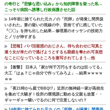
の奇行と『悲惨な思い込み』から知的障害を疑った私→
こっそり病院へ誘導し行政保護させた話
14年前に捨てられた元カノの「托卵」が発覚し間男扱
いされた。妻の疑いの視線の中、昔捨てずに残していた
『〇〇』を持ち出した結果←修理屋のオッサンの技術力
とノリが神すぎる
【悲報】パパ活疑惑のおじさん、待ち合わせに写真と
違う女が来たので逃げようとするも眼鏡を奪われ可哀想
なことになっているところを激写されてしまう…他
【衝撃】 日本人「家が何千万円もするのは狂ってる」
大工「はぁ？じゃ自分で作ってみろよ」→結果ｗｗｗｗ
ｗｗ
「夜21時から庭でBBQ!?」近所の無神経一家が高校生
を集めて大騒ぎ！役所の環境課に勤める父親も放置・・
ギャーギャー騒いでるのに何で注意しないの？
14年前に捨てられた元カノの「托卵」が発覚し間男扱