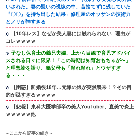
いされた。妻の疑いの視線の中、昔捨てずに残していた
『〇〇』を持ち出した結果←修理屋のオッサンの技術力
とノリが神すぎる
【10年レス】なぜか美人妻には触れられない...理由が
コレｗｗｗｗ
子なし保育士の義兄夫婦、上から目線で育児アドバイ
スされる日々に限界！「この時期は知育おもちゃが〜」
と理想論を語り、義父母も「頼れ頼れ」とウザすぎ
る・・・
【困惑】離婚後18年…元嫁の娘が突然襲来！？その目
的が謎すぎるｗｗｗｗ
【悲報】東科大医学部卒の美人YouTuber、直美で炎上
ｗｗｗｗｗ他
～ここから記事の続き～