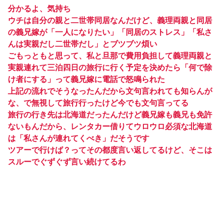
分かるよ、気持ち
ウチは自分の親と二世帯同居なんだけど、義理両親と同居
の義兄嫁が「一人になりたい」「同居のストレス」「私さ
んは実親だし二世帯だし」とブツブツ煩い
ごもっともと思って、私と旦那で費用負担して義理両親と
実親連れて三泊四日の旅行に行く予定を決めたら「何で除
け者にする」って義兄嫁に電話で怒鳴られた
上記の流れでそうなったんだから文句言われても知らんが
な、で無視して旅行行ったけど今でも文句言ってる
旅行の行き先は北海道だったんだけど義兄嫁も義兄も免許
ないもんだから、レンタカー借りてウロウロ必須な北海道
は「私さんが連れてくべき」だそうです
ツアーで行けば？ってその都度言い返してるけど、そこは
スルーでぐずぐず言い続けてるわ