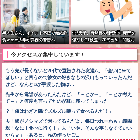
タイトル「パンに飽き飽き」
早大生さん、ポイント不正で無銭飲
中2男子、野球部の練習中に頭部を
食ｗｗｗ大学が異例の警告へ
強打しCT検査→70代医師「問題な
いです」→他人のCT画像で中学生
死亡
今アクセスが集中しています！
もう先が長くないと20代で宣告された友達A。「会いに来て
ほしい」と言うので彼女の好きなもの沢山もっていったんだ
けど、なんとBが手渡した物は…
先生から電話があったんだけど、「～とか～」「～とか考え
て～」と何度も言ってたのが耳に残ってしまった
？「俺はわざと隣でズルズル啜って食べるんだ！」
夫「嫁がメシマズで困ってるんだよ。毎日つれーわｗ」義両
親「なに！食べに行く！」夫「いや、そんな事しなくていい
からｗ」→ある日、私の作ったご...