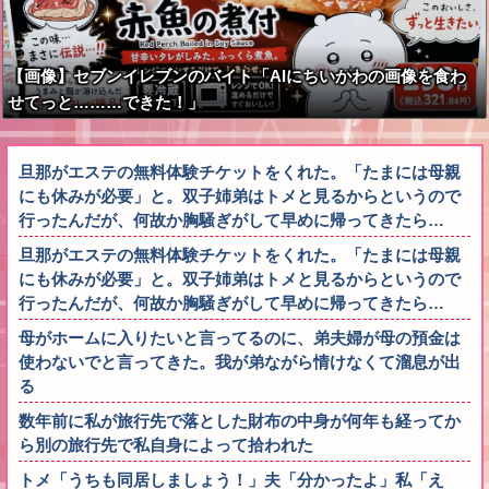
【画像】セブンイレブンのバイト「AIにちいかわの画像を食わ
せてっと………できた！」
旦那がエステの無料体験チケットをくれた。「たまには母親
にも休みが必要」と。双子姉弟はトメと見るからというので
行ったんだが、何故か胸騒ぎがして早めに帰ってきたら…
旦那がエステの無料体験チケットをくれた。「たまには母親
にも休みが必要」と。双子姉弟はトメと見るからというので
行ったんだが、何故か胸騒ぎがして早めに帰ってきたら…
母がホームに入りたいと言ってるのに、弟夫婦が母の預金は
使わないでと言ってきた。我が弟ながら情けなくて溜息が出
る
数年前に私が旅行先で落とした財布の中身が何年も経ってか
ら別の旅行先で私自身によって拾われた
トメ「うちも同居しましょう！」夫「分かったよ」私「え