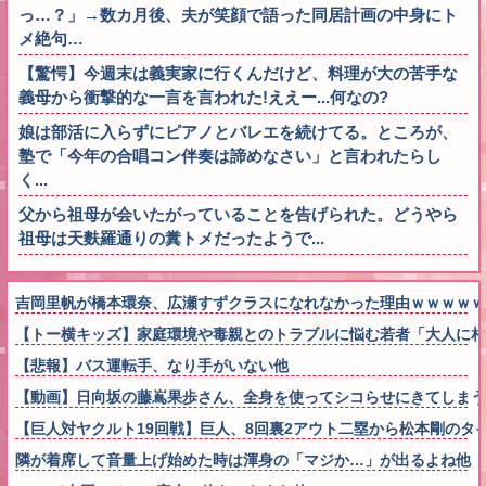
っ…？」→数カ月後、夫が笑顔で語った同居計画の中身にト
メ絶句…
【驚愕】今週末は義実家に行くんだけど、料理が大の苦手な
義母から衝撃的な一言を言われた!ええー...何なの?
娘は部活に入らずにピアノとバレエを続けてる。ところが、
塾で「今年の合唱コン伴奏は諦めなさい」と言われたらし
く...
父から祖母が会いたがっていることを告げられた。どうやら
祖母は天麩羅通りの糞トメだったようで...
吉岡里帆が橋本環奈、広瀬すずクラスになれなかった理由ｗｗｗｗｗ
【トー横キッズ】家庭環境や毒親とのトラブルに悩む若者「大人に相
【悲報】バス運転手、なり手がいない他
【動画】日向坂の藤嶌果歩さん、全身を使ってシコらせにきてしまう
【巨人対ヤクルト19回戦】巨人、8回裏2アウト二塁から松本剛のタ
隣が着席して音量上げ始めた時は渾身の「マジか…」が出るよね他