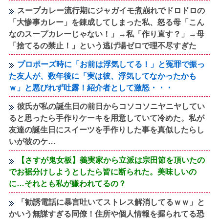
スープカレー流行期にジャガイモ煮崩れでドロドロの
「大惨事カレー」を錬成してしまった私、怒る母「こん
なのスープカレーじゃない！」→私「作り直す？」→母
「捨てるの禁止！」という逃げ場ゼロで理不尽すぎた
プロポーズ時に「お前は浮気してる！」と冤罪で振っ
た友人が、数年後に「実は彼、浮気してなかったかも
ｗ」と悪びれず吐露！紹介者として激怒・・・
彼氏が私の誕生日の前日からコソコソニヤニヤしてい
ると思ったら手作りケーキを用意していて冷めた。私が
友達の誕生日にスイーツを手作りした事を真似したらし
いが彼のケ…
【さすが鬼女板】義実家から立派は宗田節を頂いたの
でお裾分けしようとしたら皆に断られた。美味しいの
に…それとも私が嫌われてるの？
「勧誘電話に暴言吐いてストレス解消してるｗｗ」と
かいう無謀すぎる同僚！住所や個人情報を握られてる恐