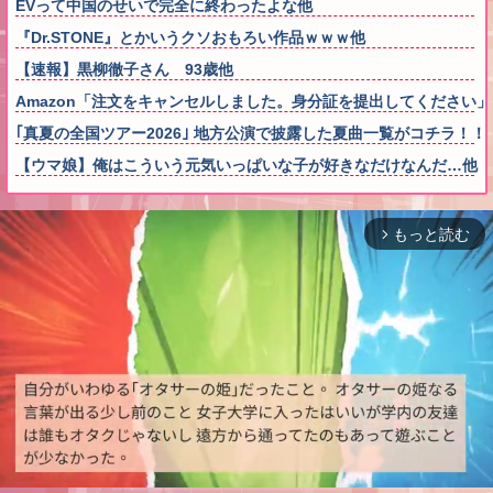
EVって中国のせいで完全に終わったよな他
『Dr.STONE』とかいうクソおもろい作品ｗｗｗ他
【速報】黒柳徹子さん 93歳他
Amazon「注文をキャンセルしました。身分証を提出してください
｢真夏の全国ツアー2026｣ 地方公演で披露した夏曲一覧がコチラ！！
【ウマ娘】俺はこういう元気いっぱいな子が好きなだけなんだ…他
もっと読む
arrow_forward_ios