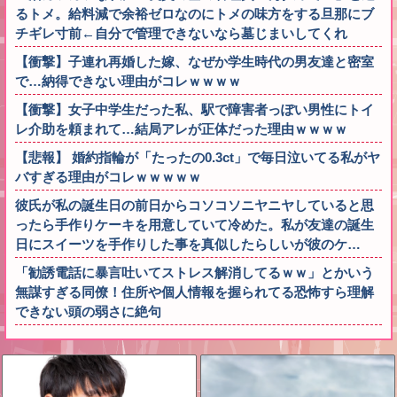
るトメ。給料減で余裕ゼロなのにトメの味方をする旦那にブ
チギレ寸前←自分で管理できないなら墓じまいしてくれ
【衝撃】子連れ再婚した嫁、なぜか学生時代の男友達と密室
で…納得できない理由がコレｗｗｗｗ
【衝撃】女子中学生だった私、駅で障害者っぽい男性にトイ
レ介助を頼まれて…結局アレが正体だった理由ｗｗｗｗ
【悲報】 婚約指輪が「たったの0.3ct」で毎日泣いてる私がヤ
バすぎる理由がコレｗｗｗｗｗ
彼氏が私の誕生日の前日からコソコソニヤニヤしていると思
ったら手作りケーキを用意していて冷めた。私が友達の誕生
日にスイーツを手作りした事を真似したらしいが彼のケ…
「勧誘電話に暴言吐いてストレス解消してるｗｗ」とかいう
無謀すぎる同僚！住所や個人情報を握られてる恐怖すら理解
できない頭の弱さに絶句