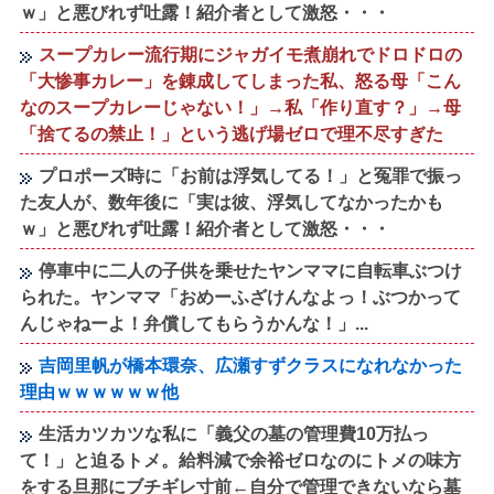
ｗ」と悪びれず吐露！紹介者として激怒・・・
スープカレー流行期にジャガイモ煮崩れでドロドロの
「大惨事カレー」を錬成してしまった私、怒る母「こん
なのスープカレーじゃない！」→私「作り直す？」→母
「捨てるの禁止！」という逃げ場ゼロで理不尽すぎた
プロポーズ時に「お前は浮気してる！」と冤罪で振っ
た友人が、数年後に「実は彼、浮気してなかったかも
ｗ」と悪びれず吐露！紹介者として激怒・・・
停車中に二人の子供を乗せたヤンママに自転車ぶつけ
られた。ヤンママ「おめーふざけんなよっ！ぶつかって
んじゃねーよ！弁償してもらうかんな！」...
吉岡里帆が橋本環奈、広瀬すずクラスになれなかった
理由ｗｗｗｗｗｗ他
生活カツカツな私に「義父の墓の管理費10万払っ
て！」と迫るトメ。給料減で余裕ゼロなのにトメの味方
をする旦那にブチギレ寸前←自分で管理できないなら墓