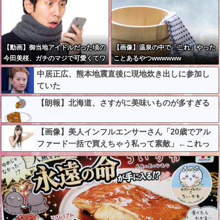
【動画】御当地アイドルだった頃の
【画像】温泉の中で「これ」やった
今田美桜、ガチのマジで可愛くてワ
ことあるやつwwwwww
イらをびびらせまくってしまうw w
中居正広、熊本地震直後に現地炊き出しに参加し
w w w w w w
ていた
【朗報】北海道、さすがに美味いものが多すぎる
【画像】美人インフルエンサーさん「20歳でアル
ファード一括で買えちゃう私って素敵」←これっ
てガチなん？それともネタなん？w w w w w w w w
w