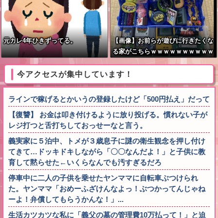
元カレ4年ひきずってる。
【画像】お前らが遊びに行きたくな
る家がこちらｗｗｗｗｗｗｗｗｗｗ
ｗｗｗｗｗｗｗｗｗｗｗｗｗｗｗｗ
ｗｗｗｗｗｗ
今アクセスが集中しています！
ラインで稼げるとかいうの登録したけど「500円払え」だって
【復讐】 お金は叩き付けるように放り投げる。慣れない子が
レジ打つと舌打ちしておっせーなと言う。
義実家に５泊中、トメが３歳息子に謎の衛生観念を押し付け
てきて…ドッキドキしながら「〇〇なんだよ！」と子供に教
育して黙らせた←いくらなんでも汚すぎるだろ
停車中に二人の子供を乗せたヤンママに自転車ぶつけられ
た。ヤンママ「おめーふざけんなよっ！ぶつかってんじゃね
ーよ！弁償してもらうかんな！」...
生活カツカツな私に「義父の墓の管理費10万払って！」と迫