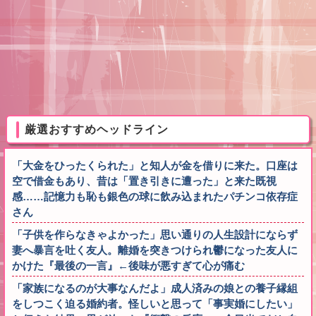
厳選おすすめヘッドライン
「大金をひったくられた」と知人が金を借りに来た。口座は
空で借金もあり、昔は「置き引きに遭った」と来た既視
感……記憶力も恥も銀色の球に飲み込まれたパチンコ依存症
さん
「子供を作らなきゃよかった」思い通りの人生設計にならず
妻へ暴言を吐く友人。離婚を突きつけられ鬱になった友人に
かけた『最後の一言』←後味が悪すぎて心が痛む
「家族になるのが大事なんだよ」成人済みの娘との養子縁組
をしつこく迫る婚約者。怪しいと思って「事実婚にしたい」