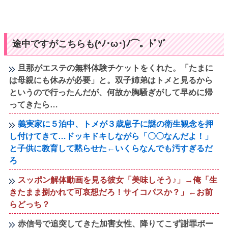
途中ですがこちらも(*ﾉ･ω･)ﾉ⌒。ﾄﾞｿﾞ
旦那がエステの無料体験チケットをくれた。「たまに
は母親にも休みが必要」と。双子姉弟はトメと見るから
というので行ったんだが、何故か胸騒ぎがして早めに帰
ってきたら…
義実家に５泊中、トメが３歳息子に謎の衛生観念を押
し付けてきて…ドッキドキしながら「〇〇なんだよ！」
と子供に教育して黙らせた←いくらなんでも汚すぎるだ
ろ
スッポン解体動画を見る彼女「美味しそう♪」→俺「生
きたまま捌かれて可哀想だろ！サイコパスか？」←お前
らどっち？
赤信号で追突してきた加害女性、降りてこず謝罪ポー