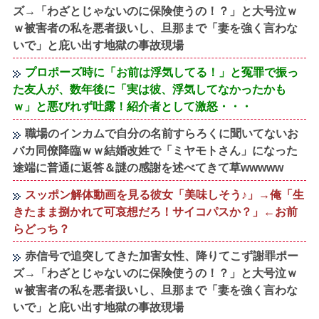
ズ→「わざとじゃないのに保険使うの！？」と大号泣ｗ
ｗ被害者の私を悪者扱いし、旦那まで「妻を強く言わな
いで」と庇い出す地獄の事故現場
プロポーズ時に「お前は浮気してる！」と冤罪で振っ
た友人が、数年後に「実は彼、浮気してなかったかも
ｗ」と悪びれず吐露！紹介者として激怒・・・
職場のインカムで自分の名前すらろくに聞いてないお
バカ同僚降臨ｗｗ結婚改姓で「ミヤモトさん」になった
途端に普通に返答＆謎の感謝を述べてきて草wwwww
スッポン解体動画を見る彼女「美味しそう♪」→俺「生
きたまま捌かれて可哀想だろ！サイコパスか？」←お前
らどっち？
赤信号で追突してきた加害女性、降りてこず謝罪ポー
ズ→「わざとじゃないのに保険使うの！？」と大号泣ｗ
ｗ被害者の私を悪者扱いし、旦那まで「妻を強く言わな
いで」と庇い出す地獄の事故現場