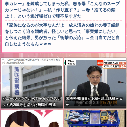
事カレー」を錬成してしまった私、怒る母「こんなのスープ
カレーじゃない！」→私「作り直す？」→母「捨てるの禁
止！」という逃げ場ゼロで理不尽すぎた
「家族になるのが大事なんだよ」成人済みの娘との養子縁組
をしつこく迫る婚約者。怪しいと思って「事実婚にしたい」
と伝えた結果、男が放った『衝撃の反応』←金目当てだと自
白したようなもんｗｗｗ
ビニールハウスからシャインマスカ
国税務署職員が1億円以上脱税ｗｗ
ット約200房を盗んだ無職の男逮
ｗ
捕 岡山