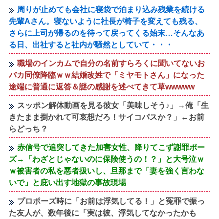
周りが止めても会社に寝袋で泊まり込み残業を続ける
先輩Aさん。寝ないように社長が椅子を変えても残る、
さらに上司が帰るのを待って戻ってくる始末…そんなあ
る日、出社すると社内が騒然としていて・・・
職場のインカムで自分の名前すらろくに聞いてないお
バカ同僚降臨ｗｗ結婚改姓で「ミヤモトさん」になった
途端に普通に返答＆謎の感謝を述べてきて草wwwww
スッポン解体動画を見る彼女「美味しそう♪」→俺「生
きたまま捌かれて可哀想だろ！サイコパスか？」←お前
らどっち？
赤信号で追突してきた加害女性、降りてこず謝罪ポー
ズ→「わざとじゃないのに保険使うの！？」と大号泣ｗ
ｗ被害者の私を悪者扱いし、旦那まで「妻を強く言わな
いで」と庇い出す地獄の事故現場
プロポーズ時に「お前は浮気してる！」と冤罪で振っ
た友人が、数年後に「実は彼、浮気してなかったかも