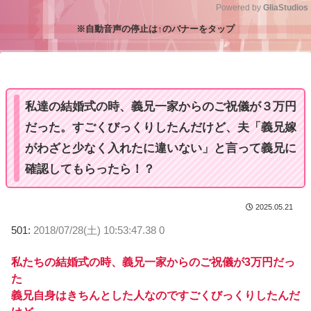
Powered by 
GliaStudios
※自動音声の停止は↑のバナーをタップ
M
u
t
e
私達の結婚式の時、義兄一家からのご祝儀が３万円
だった。すごくびっくりしたんだけど、夫「義兄嫁
がわざと少なく入れたに違いない」と言って義兄に
確認してもらったら！？
2025.05.21
501:
2018/07/28(土) 10:53:47.38 0
私たちの結婚式の時、義兄一家からのご祝儀が3万円だっ
た
義兄自身はきちんとした人なのですごくびっくりしたんだ