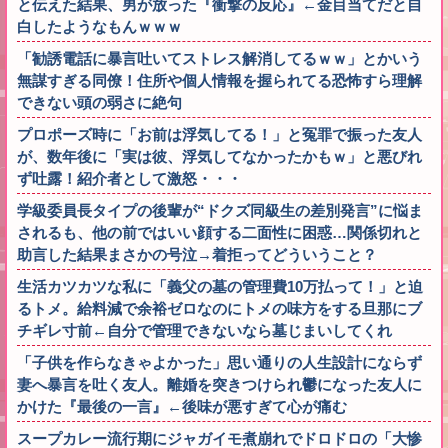
と伝えた結果、男が放った『衝撃の反応』←金目当てだと自
白したようなもんｗｗｗ
「勧誘電話に暴言吐いてストレス解消してるｗｗ」とかいう
無謀すぎる同僚！住所や個人情報を握られてる恐怖すら理解
できない頭の弱さに絶句
プロポーズ時に「お前は浮気してる！」と冤罪で振った友人
が、数年後に「実は彼、浮気してなかったかもｗ」と悪びれ
ず吐露！紹介者として激怒・・・
学級委員長タイプの後輩が“ドクズ同級生の差別発言”に悩ま
されるも、他の前ではいい顔する二面性に困惑…関係切れと
助言した結果まさかの号泣→着拒ってどういうこと？
生活カツカツな私に「義父の墓の管理費10万払って！」と迫
るトメ。給料減で余裕ゼロなのにトメの味方をする旦那にブ
チギレ寸前←自分で管理できないなら墓じまいしてくれ
「子供を作らなきゃよかった」思い通りの人生設計にならず
妻へ暴言を吐く友人。離婚を突きつけられ鬱になった友人に
かけた『最後の一言』←後味が悪すぎて心が痛む
スープカレー流行期にジャガイモ煮崩れでドロドロの「大惨