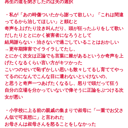
再生の道を閉ざしたのは夫の選択
・私が「あの時傷ついたから謝って欲しい」「これは間違
ってるから治してほしい」と頼むと
奇声を上げたり泣き叫んだり、頭が狂ったふりをして歌い
だしたりととにかく被害者になろうとして
結局謝らない・治さないで過ごしていることはおかしい
→更年期障害でイライラしてたし、
とにかく次女は正論でも言葉に棘があるというか奇声を上
げたくなるくらい言い方がキツかった
こいつのせいで恥ずかしい思いも散々してるし育ててやっ
てるのになんでこんな目に遭わないといけないの、
と思うと奇声一つあげたくなるし、怒りで頭だって狂う
自分の立場を分かっていないで偉そうに正論をぶつける次
女が悪い
・小学校に上る前の親戚の集まりで叔母に「一重でお父さ
ん似で可哀想に」と言われた
お母さんは叔母さんを怒ることをしなかった