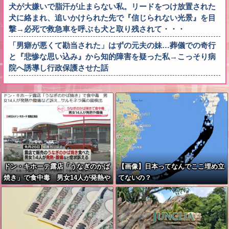
犬が大嫌いで脂汗が止まらない私。リードをつけ放置された
犬に絡まれ、追いかけられた先で『信じられない光景』を目
撃→必死で救急車を呼ぶも犬と取り残されて・・・
「男癖が悪くて勘当された」はずの元夫の妹…葬儀での奇行
と『悲惨な思い込み』から知的障害を疑った私→こっそり病
院へ誘導し行政保護させた話
ドン・キホーテ露店「うなぎのかば
【画像】日本ってなんでここ埋め立
焼き」で食中毒 男女14人が発熱や
てないの？
腹痛など訴え…サルモネラ属の菌検
出