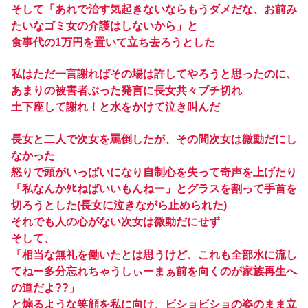
そして「あれで治す気起きないならもうダメだな、お前み
たいなゴミ女の介護はしないから」と
食事代の1万円を置いて立ち去ろうとした
私はただ一言謝ればその場は許してやろうと思ったのに、
あまりの被害者ぶった発言に長女共々ブチ切れ
土下座して謝れ！と水をかけて泣き叫んだ
長女と二人で次女を罵倒したが、その間次女は微動だにし
なかった
怒りで頭がいっぱいになり自制心を失って奇声を上げたり
「私なんかﾀﾋねばいいもんねー」とグラスを割って手首を
切ろうとした(長女に泣きながら止められた)
それでも人の心がない次女は微動だにせず
そして、
「相当な無礼を働いたとは思うけど、これも全部水に流し
てねー多分忘れちゃうしぃーまぁ前を向くのが家族再生へ
の道だよ??」
と煽るような笑顔を私に向け、ビショビショの姿のまま立