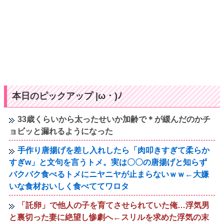
本日のピックアップ |ω・)ﾉ
33歳くらいから太ったせいか加齢で＊が緩んだのかチ
ョビッと漏れるようになった
手作り唐揚げを差し入れしたら「肉叩きすぎて柔らか
すぎw」と文句を言うトメ。実は〇〇の唐揚げと知らず
バクバク食べるトメにニヤニヤが止まらないｗｗ←大嫌
いな食材おいしく食べててワロタ
「託卵」で他人の子を育てさせられていた俺…浮気男
と裏切った妻に絶望し惨劇へ←スリルを求めた浮気の末