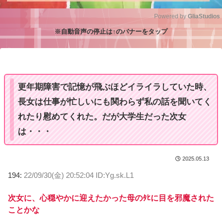
Powered by 
GliaStudios
※自動音声の停止は↑のバナーをタップ
M
u
t
e
更年期障害で記憶が飛ぶほどイライラしていた時、
長女は仕事が忙しいにも関わらず私の話を聞いてく
れたり慰めてくれた。だが大学生だった次女
は・・・
2025.05.13
194:
22/09/30(金) 20:52:04 ID:Yg.sk.L1
次女に、心穏やかに迎えたかった母のﾀﾋに目を邪魔された
ことかな