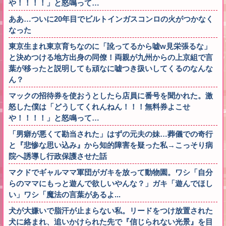
や！！！！」と怒鳴って…
ああ…ついに20年目でビルトインガスコンロの火がつかなく
なった
東京生まれ東京育ちなのに「訛ってるから嘘w見栄張るな」
と決めつける地方出身の同僚！両親が九州からの上京組で言
葉が移ったと説明しても頑なに嘘つき扱いしてくるのなんな
ん？
マックの招待券を使おうとしたら店員に番号を聞かれた。激
怒した僕は「どうしてくれんねん！！！無料券よこせ
や！！！！」と怒鳴って…
「男癖が悪くて勘当された」はずの元夫の妹…葬儀での奇行
と『悲惨な思い込み』から知的障害を疑った私→こっそり病
院へ誘導し行政保護させた話
マクドでギャルママ軍団がガキを放って動物園。ワシ「自分
らのママにもっと遊んで欲しいやんな？」ガキ「遊んでほし
い」ワシ「魔法の言葉があるよ...
犬が大嫌いで脂汗が止まらない私。リードをつけ放置された
犬に絡まれ、追いかけられた先で『信じられない光景』を目