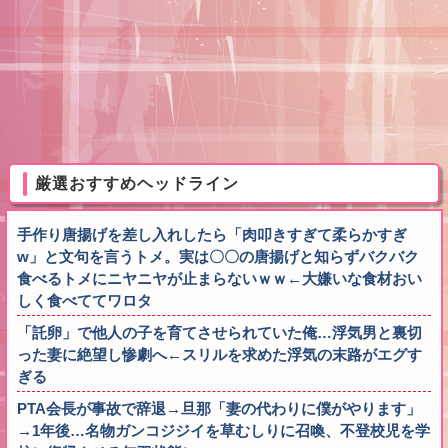
厳選おすすめヘッドライン
手作り唐揚げを差し入れしたら「肉叩きすぎて柔らかすぎ
w」と文句を言うトメ。実は〇〇の唐揚げと知らずバクバク
食べるトメにニヤニヤが止まらないｗｗ←大嫌いな食材おい
しく食べててワロタ
「託卵」で他人の子を育てさせられていた俺…浮気男と裏切
った妻に絶望し惨劇へ←スリルを求めた浮気の末路がエグす
ぎる
PTA会長が事故で辞退→旦那「妻の代わりに僕がやります」
→1年後…名物ガンコジジイを草むしりに召喚、不登校児を学