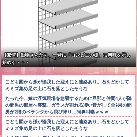
【驚愕】動物さんたち、一斉に「コンビニの棚」に興味を示し
始める・・・
こども園から孫が怪我した迎えにと連絡あり。石をどかして
ミミズ集め足の上に石を落としたそうな
たった今、嫁の浮気現場を急襲するために旦那と仲間4人が隣
の間男の部屋へ突撃。ガラスが割れる凄い音がして全ﾈ果の間
男が2階のベランダから飛び降り…阿鼻叫喚ｗｗｗ
こども園から孫が怪我した迎えにと連絡あり。石をどかして
ミミズ集め足の上に石を落としたそうな