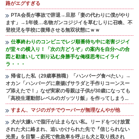
路がエグすぎる
PTA会長が事故で辞退→旦那「妻の代わりに僕がやり
ます」→1年後…名物ガンコジジイを草むしりに召喚、不
登校児を学校に復帰させる無双状態にｗｗ
仕事終わりのコンビニでレジ順番待ち中に老害ジジイ
が堂々の横入り！「次の方どうぞ」の案内を自分への合
図と勘違いして割り込む身勝手な俺様思考にイライ
ラ・・・
帰省した私（29歳事務職）「ハンバーグ食べたい」→
オカン「ハンバーグに唐揚げサラダと手作りコーンスー
プ添えたで！」なぜ実家の母親は子供が30歳になっても
「高校生運動部レベルのガッツリ飯」を作ってしまう...
すまん、マジのガチでウーバーが無理なんやが他
犬が大嫌いで脂汗が止まらない私。リードをつけ放置
された犬に絡まれ、追いかけられた先で『信じられない
光景』を目撃→必死で救急車を呼ぶも犬と取り残され