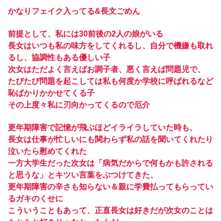
かなりフェイク入ってる&長文ごめん
前提として、私には30前後の2人の娘がいる
長女はいつも私の味方をしてくれるし、自分で機嫌も取れ
るし、協調性もある優しい子
次女はただよく言えばお調子者、悪く言えば問題児で、
たびたび問題を起こしては私も何度か学校に呼ばれるなど
恥ばかりかかせてくる子
その上度々私に刃向かってくるので厄介
更年期障害で記憶が飛ぶほどイライラしていた時も、
長女は仕事が忙しいにも関わらず私の話を聞いてくれたり
泣いたら慰めてくれた
一方大学生だった次女は「病気だからで何もかも許される
と思うな」とキツい言葉をぶつけてきた、
更年期障害の辛さも知らない＆親に学費払ってもらってい
るガキのくせに
こういうこともあって、正直長女は好きだが次女のことは