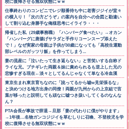
校に復帰させる無双状態にｗｗ
仕事終わりのコンビニでレジ順番待ち中に老害ジジイが堂々
の横入り！「次の方どうぞ」の案内を自分への合図と勘違い
して割り込む身勝手な俺様思考にイライラ・・・
帰省した私（29歳事務職）「ハンバーグ食べたい」→オカン
「ハンバーグに唐揚げサラダと手作りコーンスープ添えた
で！」なぜ実家の母親は子供が30歳になっても「高校生運動
部レベルのガッツリ飯」を作ってしまう...
妻の流産に「泣いたって生き返らない」と苦笑いする自称ド
ライな兄。ブチギレた両親＆妹に責められるも逆上した兄の
悲惨すぎる現在←淡々としてるんじゃなくて単なる冷血漢
東京生まれ東京育ちなのに「訛ってるから嘘w見栄張るな」
と決めつける地方出身の同僚！両親が九州からの上京組で言
葉が移ったと説明しても頑なに嘘つき扱いしてくるのなんな
ん？
PTA会長が事故で辞退→旦那「妻の代わりに僕がやります」
→1年後…名物ガンコジジイを草むしりに召喚、不登校児を学
校に復帰させる無双状態にｗｗ