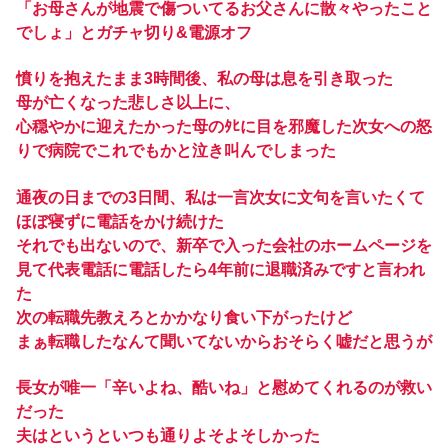
「お母さんが地震で傷ついてるお父さんに散々やったこと
でしょ」とガチャ切り&電源オフ
憤りを抱えたまま3時間後、私の母は息を引き取った
母が亡くなった悲しさ以上に、
心穏やかに迎えたかった母のﾀﾋに目を邪魔した次女への怒
りで病院でこれでもかと泣き叫んでしまった
通夜の日までの3日間、私は一言次女に文句を言いたくて
ほぼ寝ずに電話をかけ続けた
それでも出ないので、新卒で入った会社のホームページを
見て代表電話に電話したら4年前に退職済みですと言われ
た
次の転職先教えろとかかなり食い下がったけど
まぁ転職したなんて聞いてないからおそらく嘘だと思うが
長女が唯一「辛いよね、酷いね」と慰めてくれるのが救い
だった
夫はというといつも通りよそよそしかった