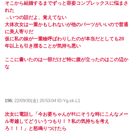
そこから結婚するまでずっと容姿コンプレックスに悩まさ
れた
→いつの話だよ、覚えてない
大体次女は一重かもしれないが他のパーツがいいので普通
に美人寄りだ
仮に私の妹が一重瞼呼ばわりしたのが本当だとしても20
年以上も引き摺ることが気持ち悪い
ここに書いたのは一部だけど特に腹が立ったのはこの辺か
な
196:
22/09/30(金) 20:53:04 ID:Yg.sk.L1
次女に電話し「今お婆ちゃんがﾀﾋにそうな時にこんなメー
ル寄越してどういうつもり！？私の気持ちを考え
ろ！！！」と怒鳴りつけたら