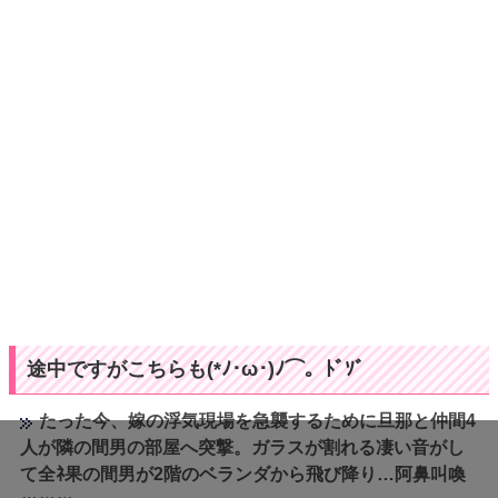
途中ですがこちらも(*ﾉ･ω･)ﾉ⌒。ﾄﾞｿﾞ
たった今、嫁の浮気現場を急襲するために旦那と仲間4
人が隣の間男の部屋へ突撃。ガラスが割れる凄い音がし
て全ﾈ果の間男が2階のベランダから飛び降り…阿鼻叫喚