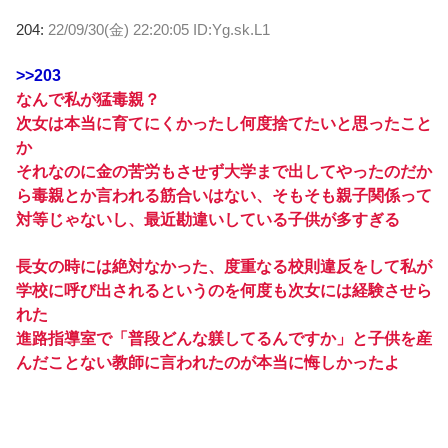
204:
22/09/30(金) 22:20:05 ID:Yg.sk.L1
>>203
なんで私が猛毒親？
次女は本当に育てにくかったし何度捨てたいと思ったこと
か
それなのに金の苦労もさせず大学まで出してやったのだか
ら毒親とか言われる筋合いはない、そもそも親子関係って
対等じゃないし、最近勘違いしている子供が多すぎる
長女の時には絶対なかった、度重なる校則違反をして私が
学校に呼び出されるというのを何度も次女には経験させら
れた
進路指導室で「普段どんな躾してるんですか」と子供を産
んだことない教師に言われたのが本当に悔しかったよ