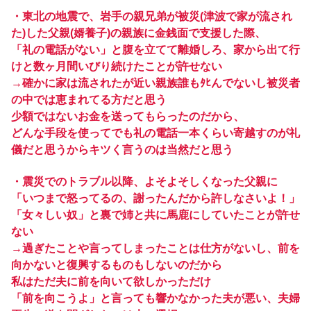
・東北の地震で、岩手の親兄弟が被災(津波で家が流され
た)した父親(婿養子)の親族に金銭面で支援した際、
「礼の電話がない」と腹を立てて離婚しろ、家から出て行
けと数ヶ月間いびり続けたことが許せない
→確かに家は流されたが近い親族誰もﾀﾋんでないし被災者
の中では恵まれてる方だと思う
少額ではないお金を送ってもらったのだから、
どんな手段を使ってでも礼の電話一本くらい寄越すのが礼
儀だと思うからキツく言うのは当然だと思う
・震災でのトラブル以降、よそよそしくなった父親に
「いつまで怒ってるの、謝ったんだから許しなさいよ！」
「女々しい奴」と裏で姉と共に馬鹿にしていたことが許せ
ない
→過ぎたことや言ってしまったことは仕方がないし、前を
向かないと復興するものもしないのだから
私はただ夫に前を向いて欲しかっただけ
「前を向こうよ」と言っても響かなかった夫が悪い、夫婦