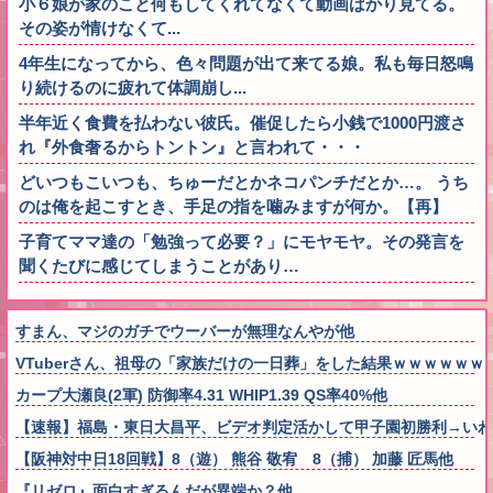
小６娘が家のこと何もしてくれてなくて動画ばかり見てる。
その姿が情けなくて...
4年生になってから、色々問題が出て来てる娘。私も毎日怒鳴
り続けるのに疲れて体調崩し...
半年近く食費を払わない彼氏。催促したら小銭で1000円渡さ
れ『外食奢るからトントン』と言われて・・・
どいつもこいつも、ちゅーだとかネコパンチだとか…。 うち
のは俺を起こすとき、手足の指を噛みますが何か。【再】
子育てママ達の「勉強って必要？」にモヤモヤ。その発言を
聞くたびに感じてしまうことがあり…
すまん、マジのガチでウーバーが無理なんやが他
VTuberさん、祖母の「家族だけの一日葬」をした結果ｗｗｗｗｗｗ
カープ大瀬良(2軍) 防御率4.31 WHIP1.39 QS率40%他
【速報】福島・東日大昌平、ビデオ判定活かして甲子園初勝利→いわ
【阪神対中日18回戦】8（遊） 熊谷 敬宥 8（捕） 加藤 匠馬他
『リゼロ』面白すぎるんだが異端か？他