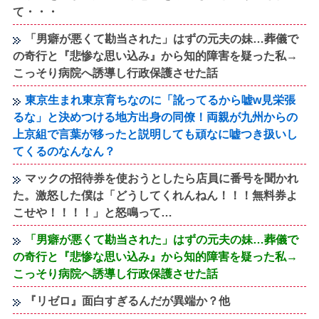
て・・・
「男癖が悪くて勘当された」はずの元夫の妹…葬儀で
の奇行と『悲惨な思い込み』から知的障害を疑った私→
こっそり病院へ誘導し行政保護させた話
東京生まれ東京育ちなのに「訛ってるから嘘w見栄張
るな」と決めつける地方出身の同僚！両親が九州からの
上京組で言葉が移ったと説明しても頑なに嘘つき扱いし
てくるのなんなん？
マックの招待券を使おうとしたら店員に番号を聞かれ
た。激怒した僕は「どうしてくれんねん！！！無料券よ
こせや！！！！」と怒鳴って…
「男癖が悪くて勘当された」はずの元夫の妹…葬儀で
の奇行と『悲惨な思い込み』から知的障害を疑った私→
こっそり病院へ誘導し行政保護させた話
『リゼロ』面白すぎるんだが異端か？他