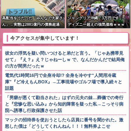
高配当をうたった「みんなで大家さ
ジャングリア沖縄「3万円です」←
ん」→実態は2881億円の債務超過
ディズニー超えの強気価格ｗｗｗ
今アクセスが集中しています！
彼女の浮気を疑い問いつけると弟だと言う。「じゃあ携帯見
せて」『え？』え？じゃねーしｗ で、なんだかんだで結局俺
の方が間男だったｗ
電気代1時間16円で全身冷却!? 全身を冷やす“人間用冷蔵
庫”『ど冷えもんBOX』→工事現場やゴルフ場で導入続々と
話題
「男癖が悪くて勘当された」はずの元夫の妹…葬儀での奇行
と『悲惨な思い込み』から知的障害を疑った私→こっそり病
院へ誘導し行政保護させた話
マックの招待券を使おうとしたら店員に番号を聞かれた。激
怒した僕は「どうしてくれんねん！！！無料券よこせ