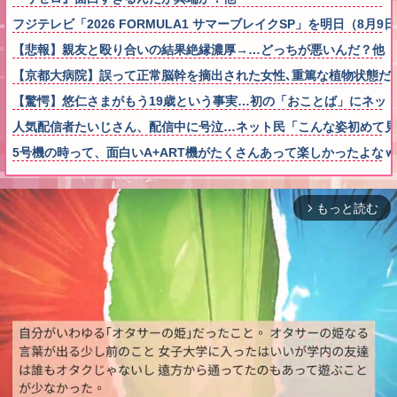
フジテレビ「2026 FORMULA1 サマーブレイクSP」を明日（8月
【悲報】親友と殴り合いの結果絶縁濃厚→…どっちが悪いんだ？他
【京都大病院】誤って正常脳幹を摘出された女性､重篤な植物状態だ
【驚愕】悠仁さまがもう19歳という事実…初の「おことば」にネッ
人気配信者たいじさん、配信中に号泣…ネット民「こんな姿初めて見
5号機の時って、面白いA+ART機がたくさんあって楽しかったよな
もっと読む
arrow_forward_ios