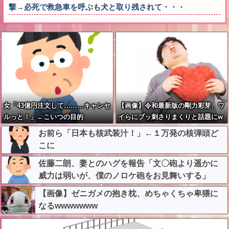
撃→必死で救急車を呼ぶも犬と取り残されて・・・
女「43億円注文して………キャンセ
【画像】令和最新版の剛力彩芽、ワ
ルっと！」←こいつの目的
イらにブッ刺さりまくりと話題にw
w w w w w w w w w w w w
お前ら「日本も核武装汁！」←１万発の核弾頭ど
こに
佐藤二朗、妻とのハグを報告「文〇砲より遥かに
威力は弱いが、僕のノロケ砲をお見舞いする」
【画像】ゼニガメの抱き枕、めちゃくちゃ卑猥に
なるwwwwwww