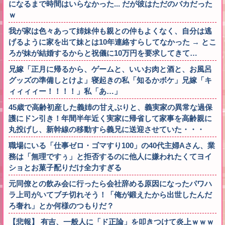
になるまで時間はいらなかった... だが彼はただのバカだった
ｗ
我が家は色々あって姉妹仲も親との仲もよくなく、自分は逃
げるように家を出て妹とは10年連絡すらしてなかった → とこ
ろが妹が結婚するからと祝儀に10万円を要求してきて…
兄嫁「正月に帰るから、ゲームと、いいお肉と酒と、お風呂
グッズの準備しとけよ」寝起きの私「知るかボケ」兄嫁「キ
ィィィィー！！！！」私「あ…」
45歳で高齢初産した義姉の甘えぶりと、義実家の異常な過保
護にドン引き！年間半年近く実家に帰省して家事を高齢親に
丸投げし、新幹線の移動すら義兄に送迎させていた・・・
職場にいる「仕事ゼロ・ゴマすり100」の40代主婦Aさん、業
務は「無理ですぅ」と拒否するのに他人に嫌われたくてヨイ
ショとお菓子配りだけ全力すぎる
元同僚との飲み会に行ったら会社辞める原因になったパワハ
ラ上司がいてブチ切れそう！「俺が鍛えたから出世したんだ
ろ奢れ」とか何様のつもりだ？
【悲報】 有吉、一般人に「ド正論」を叩きつけて炎上ｗｗｗ