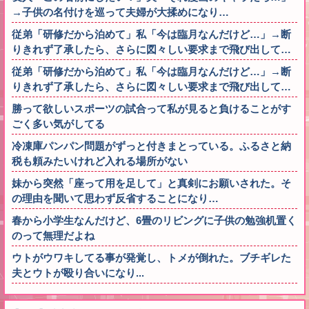
→子供の名付けを巡って夫婦が大揉めになり…
従弟「研修だから泊めて」私「今は臨月なんだけど…」→断
りきれず了承したら、さらに図々しい要求まで飛び出して…
従弟「研修だから泊めて」私「今は臨月なんだけど…」→断
りきれず了承したら、さらに図々しい要求まで飛び出して…
勝って欲しいスポーツの試合って私が見ると負けることがす
ごく多い気がしてる
冷凍庫パンパン問題がずっと付きまとっている。ふるさと納
税も頼みたいけれど入れる場所がない
妹から突然「座って用を足して」と真剣にお願いされた。そ
の理由を聞いて思わず反省することになり…
春から小学生なんだけど、6畳のリビングに子供の勉強机置く
のって無理だよね
ウトがウワキしてる事が発覚し、トメが倒れた。ブチギレた
夫とウトが殴り合いになり...