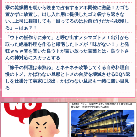
寮の乾燥機を朝から晩まで占有するアホ同僚に激怒！カゴも
置かずに放置し、出し入れ用に提供したゴミ袋すら返さな
い…上司に相談しても「困ってるのはお前だけだから我慢し
ろ」←はぁ？！
「ウトの飯作りに来て」と呼び出すメシマズトメ！出汁から
取った絶品料理を作ると帰宅したトメが「味がない！」と発
狂ｗｗｗ箸を置いた良ウトが言い放った言葉とは←良ウトさ
んの神対応にスカッとする
「嫁子の料理は未熟ね」とネチネチ攻撃してくる自称料理自
慢のトメ。かばわない旦那とトメの台所を壊滅させるDQN返
しを仕掛けて実家に脱出←かばわない旦那も一緒に痛い目見
ろ