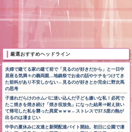
厳選おすすめヘッドライン
夫婦で建てる家の建て前で「見るのが好きだから」と一日中
居座る気満々の義両親…地鎮祭でお金の話やケチをつけてき
た前科があり不安しかない←見るのが好きとか完全に野次馬
の思考
子連れだらけのホムパに迷い込んだ子ども嫌いな私！必死で
たこ焼きを焼き続け「焼き役放免」になった結果⇒耐え抜い
て帰宅した私を襲った異変ｗｗｗ←ストレスで37.5度の熱が
出るのは凄まじい
中学の夏休みに友達と新聞配達バイト開始。初日に公園で凄