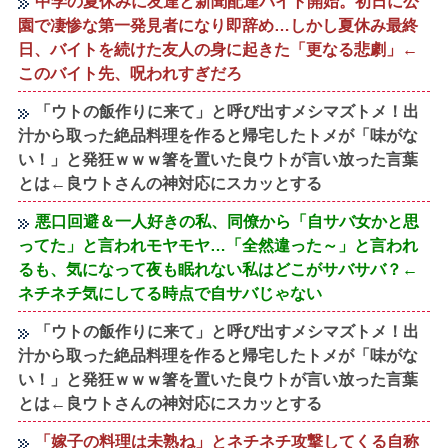
中学の夏休みに友達と新聞配達バイト開始。初日に公
園で凄惨な第一発見者になり即辞め…しかし夏休み最終
日、バイトを続けた友人の身に起きた「更なる悲劇」←
このバイト先、呪われすぎだろ
「ウトの飯作りに来て」と呼び出すメシマズトメ！出
汁から取った絶品料理を作ると帰宅したトメが「味がな
い！」と発狂ｗｗｗ箸を置いた良ウトが言い放った言葉
とは←良ウトさんの神対応にスカッとする
悪口回避＆一人好きの私、同僚から「自サバ女かと思
ってた」と言われモヤモヤ…「全然違った～」と言われ
るも、気になって夜も眠れない私はどこがサバサバ？←
ネチネチ気にしてる時点で自サバじゃない
「ウトの飯作りに来て」と呼び出すメシマズトメ！出
汁から取った絶品料理を作ると帰宅したトメが「味がな
い！」と発狂ｗｗｗ箸を置いた良ウトが言い放った言葉
とは←良ウトさんの神対応にスカッとする
「嫁子の料理は未熟ね」とネチネチ攻撃してくる自称