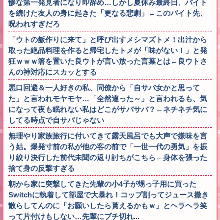
惨な第一発見者になり即辞め…しかし夏休み最終日、バイト
を続けた友人の身に起きた「更なる悲劇」←このバイト先、
呪われすぎだろ
「ウトの飯作りに来て」と呼び出すメシマズトメ！出汁から
取った絶品料理を作ると帰宅したトメが「味がない！」と発
狂ｗｗｗ箸を置いた良ウトが言い放った言葉とは←良ウトさ
んの神対応にスカッとする
悪口回避＆一人好きの私、同僚から「自サバ女かと思って
た」と言われモヤモヤ…「全然違った～」と言われるも、気
になって夜も眠れない私はどこがサバサバ？←ネチネチ気に
してる時点で自サバじゃない
無理やり家族旅行に付いてきて露天風呂でも大声で嫌味を言
う姑。爆発寸前の私が他の客の前で「一世一代の勇気」を振
り絞り決行した前代未聞の返り討ちがこちら←身体を張った
捨て身の反撃すぎる
朝から家に突撃してきた先輩の小4子が甥っ子用に買った
Switchに執着して部屋で大暴れ！コップ割ってジュース撒き
散らしてんのに「お願いしたら貰えるかもｗ」とヘラヘラ笑
って片付けもしない…先輩にブチ切れ...