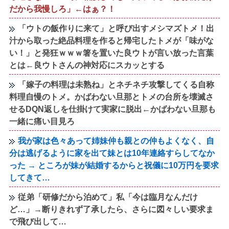
だから我慢しろ」←はぁ？！
「ウトの飯作りに来て」と呼び出すメシマズトメ！出
汁から取った絶品料理を作ると帰宅したトメが「味がな
い！」と発狂ｗｗｗ箸を置いた良ウトが言い放った言葉
とは←良ウトさんの神対応にスカッとする
「嫁子の料理は未熟ね」とネチネチ攻撃してくる自称
料理自慢のトメ。かばわない旦那とトメの台所を壊滅さ
せるDQN返しを仕掛けて実家に脱出←かばわない旦那も
一緒に痛い目見ろ
我が家は色々あって姉妹仲も親との仲もよくなく、自
分は逃げるように家を出て妹とは10年連絡すらしてなか
った → ところが妹が結婚するからと祝儀に10万円を要求
してきて…
従弟「研修だから泊めて」私「今は臨月なんだけ
ど…」→断りきれず了承したら、さらに図々しい要求ま
で飛び出して…