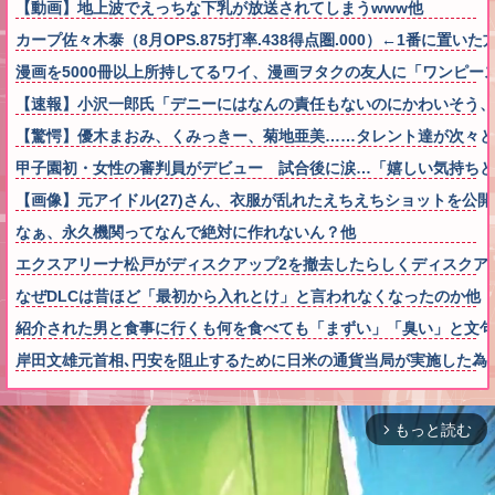
【動画】地上波でえっちな下乳が放送されてしまうwww他
カープ佐々木泰（8月OPS.875打率.438得点圏.000）←1番に置い
漫画を5000冊以上所持してるワイ、漫画ヲタクの友人に「ワンピ
【速報】小沢一郎氏「デニーにはなんの責任もないのにかわいそう
【驚愕】優木まおみ、くみっきー、菊地亜美……タレント達が次々と
甲子園初・女性の審判員がデビュー 試合後に涙…「嬉しい気持ちと
【画像】元アイドル(27)さん、衣服が乱れたえちえちショットを公
なぁ、永久機関ってなんで絶対に作れないん？他
エクスアリーナ松戸がディスクアップ2を撤去したらしくディスクア
なぜDLCは昔ほど「最初から入れとけ」と言われなくなったのか他
紹介された男と食事に行くも何を食べても「まずい」「臭い」と文句
岸田文雄元首相､円安を阻止するために日米の通貨当局が実施した為
もっと読む
arrow_forward_ios