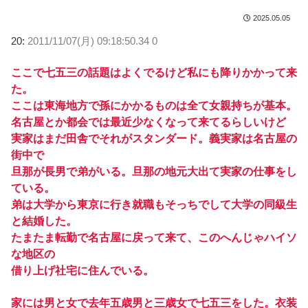
2025.05.05
20:
2011/11/07(月) 09:18:50.34 0
ここで七五三の話題はよくでるけど私にも降りかかって来
た。
ここは東海地方で孫にかかるものは全て女親持ちが基本。
名古屋とか都会では最近少なくなって来てるらしいけど
実家はまだ田舎でそれがスタンダード。義実家は名古屋の
街中で
旦那が長男で弟がいる。旦那の地元大出て実家の仕事をし
ている。
弟は大学から東京に行き就職もそっちでして大学の同級生
と結婚した。
たまたま転勤で名古屋に戻って来て、このへんじゃハイソ
な地区の
借り上げ社宅に住んでいる。
家には男と女で去年五歳男と三歳女で七五三をした。衣装