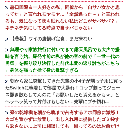
悪口回避＆一人好きの私、同僚から「自サバ女かと思
ってた」と言われモヤモヤ…「全然違った～」と言われ
るも、気になって夜も眠れない私はどこがサバサバ？←
ネチネチ気にしてる時点で自サバじゃない
【悲報】ワイの唐揚げ定食、まだ来ない
無理やり家族旅行に付いてきて露天風呂でも大声で嫌
味を言う姑。爆発寸前の私が他の客の前で「一世一代の
勇気」を振り絞り決行した前代未聞の返り討ちがこちら
←身体を張った捨て身の反撃すぎる
朝から家に突撃してきた先輩の小4子が甥っ子用に買っ
たSwitchに執着して部屋で大暴れ！コップ割ってジュー
ス撒き散らしてんのに「お願いしたら貰えるかもｗ」と
ヘラヘラ笑って片付けもしない…先輩にブチ切れ...
寮の乾燥機を朝から晩まで占有するアホ同僚に激怒！
カゴも置かずに放置し、出し入れ用に提供したゴミ袋す
ら返さない…上司に相談しても「困ってるのはお前だけ