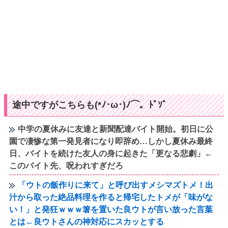
途中ですがこちらも(*ﾉ･ω･)ﾉ⌒。ﾄﾞｿﾞ
中学の夏休みに友達と新聞配達バイト開始。初日に公
園で凄惨な第一発見者になり即辞め…しかし夏休み最終
日、バイトを続けた友人の身に起きた「更なる悲劇」←
このバイト先、呪われすぎだろ
「ウトの飯作りに来て」と呼び出すメシマズトメ！出
汁から取った絶品料理を作ると帰宅したトメが「味がな
い！」と発狂ｗｗｗ箸を置いた良ウトが言い放った言葉
とは←良ウトさんの神対応にスカッとする