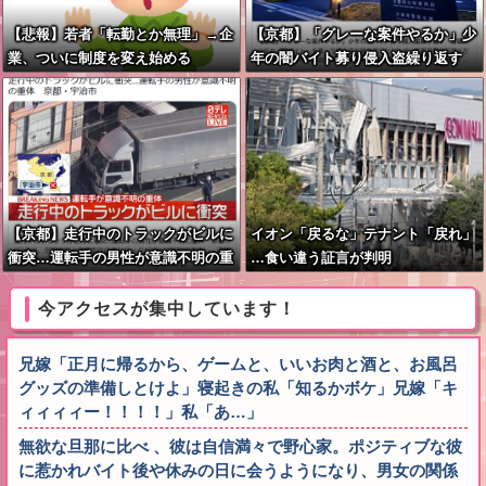
【悲報】若者「転勤とか無理」→企
【京都】「グレーな案件やるか」少
業、ついに制度を変え始める
年の闇バイト募り侵入盗繰り返す
容疑で中学生2人含む7人逮捕
【京都】走行中のトラックがビルに
イオン「戻るな」テナント「戻れ」
衝突…運転手の男性が意識不明の重
…食い違う証言が判明
体 宇治市
今アクセスが集中しています！
兄嫁「正月に帰るから、ゲームと、いいお肉と酒と、お風呂
グッズの準備しとけよ」寝起きの私「知るかボケ」兄嫁「キ
ィィィィー！！！！」私「あ…」
無欲な旦那に比べ 、彼は自信満々で野心家。ポジティブな彼
に惹かれバイト後や休みの日に会うようになり、男女の関係