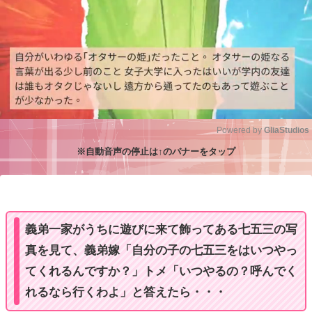
Powered by 
GliaStudios
※自動音声の停止は↑のバナーをタップ
M
u
t
e
義弟一家がうちに遊びに来て飾ってある七五三の写
真を見て、義弟嫁「自分の子の七五三をはいつやっ
てくれるんですか？」トメ「いつやるの？呼んでく
れるなら行くわよ」と答えたら・・・