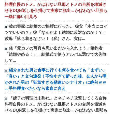
料理自慢のトメ。かばわない旦那とトメの台所を壊滅さ
せるDQN返しを仕掛けて実家に脱出←かばわない旦那も
一緒に痛い目見ろ
彼の実家に結婚のご挨拶に行った。 彼父「本当にコイ
ツでいいの？」彼「なんだよ！結婚に反対なのか！？」
彼母「落ち着きなさい！（私）さん、実は...
俺「元カノの写真も思い出だから入れよう」婚約者
「結婚やめる！」→結婚式で使うアルバム選びで大失敗
して...
紹介された男と食事に行くも何を食べても「まずい」
「臭い」と文句連発！不快すぎて断った後、友人から明
かされた男の「狂気すぎる勘違いシナリオ」に絶句ｗｗ
←手料理食べたいなら素直に言え
「嫁子の料理は未熟ね」とネチネチ攻撃してくる自称
料理自慢のトメ。かばわない旦那とトメの台所を壊滅さ
せるDQN返しを仕掛けて実家に脱出←かばわない旦那も