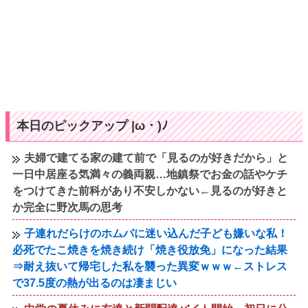
本日のピックアップ |ω・)ﾉ
夫婦で建てる家の建て前で「見るのが好きだから」と
一日中居座る気満々の義両親…地鎮祭でお金の話やケチ
をつけてきた前科があり不安しかない←見るのが好きと
か完全に野次馬の思考
子連れだらけのホムパに迷い込んだ子ども嫌いな私！
必死でたこ焼きを焼き続け「焼き役放免」になった結果
⇒耐え抜いて帰宅した私を襲った異変ｗｗｗ←ストレス
で37.5度の熱が出るのは凄まじい