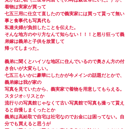
着物は実家が買って
七五三用に仕立て直したので義実家には買って貰って無い
事と食事代も写真代も
私達夫婦が負担したことを伝えた。
そんな地方のやり方なんて知らない！！！と怒り狂って義
弟嫁は義弟と子供を放置して
帰ってしまった。
義弟に聞くとハイソな地区に住んでいるので奥さん方の付
き合いが大変らしい。
七五三もいかに豪華にしたかが今メインの話題だとかで、
義弟嫁は我が家の
写真を見ていたから、義実家で着物を用意してもらえる。
スタジオ○リスとか
流行りの写真館じゃなくて古い写真館で写真も撮って貰え
ると自慢しまくったとか
義弟は高給取で自宅は社宅なのでお金には困ってない。自
分でも買えると思うが