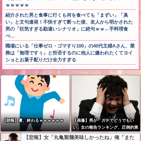
ｗｗｗｗｗ
紹介された男と食事に行くも何を食べても「まずい」「臭
い」と文句連発！不快すぎて断った後、友人から明かされた
男の「狂気すぎる勘違いシナリオ」に絶句ｗｗ←手料理食
べ…
職場にいる「仕事ゼロ・ゴマすり100」の40代主婦Aさん、業
務は「無理ですぅ」と拒否するのに他人に嫌われたくてヨイ
ショとお菓子配りだけ全力すぎる
【朗報】夏、終わるｗｗｗｗｗｗ
【画像】男が「ガチでどうでもい
い」女の報告ランキング、圧倒的第
１位と言えば『コレ』w w w w w w
【悲報】女「丸亀製麺美味しかったね」俺「また