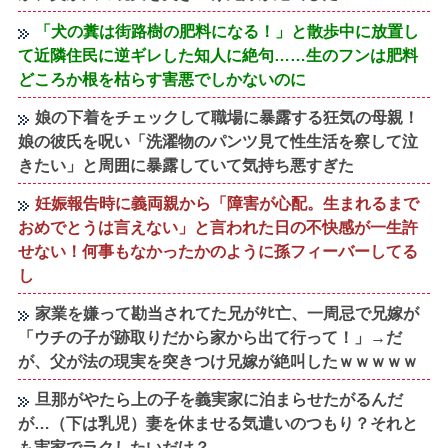
「犬の糞は街路樹の肥料になる！」と散歩中に放置し
て近隣住民に逆ギレした知人に絶句……生のフンは肥料
どころか根を枯らす害悪でしかないのに
娘の下着をチェックして職場に暴露する狂気の母親！
娘の彼氏を呪い「洗濯物のパンツ見て性生活を察して泣
きたい」と周囲に暴露していて気持ち悪すぎた
妊娠報告時に義両親から「障害が心配。生まれるまで
おめでとうは言えない」と言われた日の不快感が一生許
せない！何事もなかったかのように孫フィーバーしてる
し
家業を嫌って勘当されてた兄がﾀﾋ亡、一周忌で兄嫁が
「ウチの子が跡取りだから家から出て行って！」→だ
が、父が法の現実を突きつけ兄嫁が絶叫したｗｗｗｗｗ
旦那がやたら上の子を義実家に泊まらせたがるんだ
が…（下は乳児）妻を休ませる気遣いのつもり？それと
も実家でラクしたいだけ？