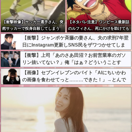
【衝撃映像】サッカー選手さん、突
【ネタバレ注意】ワンピース最新話
然サッカーで投身自殺してしまう
のルフィさん、死にかけを助けても
らったジジイに悪態を吐いてしま
【衝撃】ジャンポケ斉藤の妻さん、夫の求刑7年翌
う・・・
日にInstagram更新しSNS民をザワつかせてしま
う…
【衝撃】上司「あのさあ田沼？お前営業車のガソ
リン抜いてない？」俺「はぁ？どういうことす
か？」上司「自分の車に入れ替えたりしてな
【画像】セブンイレブンのバイト「AIにちいかわ
い？？」←これw w w w w w
の画像を食わせてっと………できた！」→とんで
もないものが出来上がってしまうw w w w w