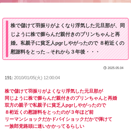
u
t
e
株で儲けて羽振りがよくなり浮気した元旦那が、同
じように株で膨らんだ親付きのプリンちゃんと再
婚。私親子に貧乏人pgrしやがったので ８桁近くの
慰謝料をとった→それから３年後・・・
2025.05.04
191:
2010/01/05(火) 12:00:04
株で儲けて羽振りがよくなり浮気した元旦那が
同じように株で膨らんだ親付きのプリンちゃんと再婚
双方の親子で私親子に貧乏人pgrしやがったので
８桁近くの慰謝料をとったのが３年ほど前
リーマンショックだかドバイショックだかで弾けて
一族郎党路頭に迷いかかってるらしい