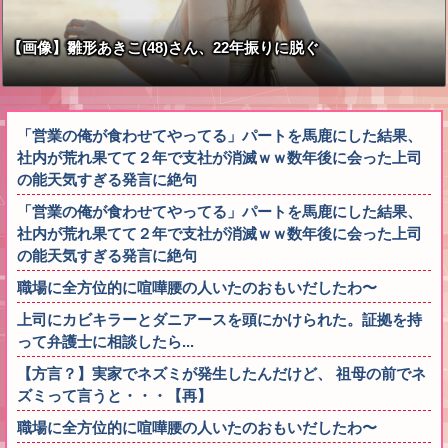
【画像】雛形あきこ(48)さん、22年振りに脱ぐ
「営業の俺が食わせてやってる」パートを馬鹿にした結果、
社内が荒れ果てて２年で支社が消滅ｗｗ数年後に会った上司
の能天気すぎる発言に絶句
「営業の俺が食わせてやってる」パートを馬鹿にした結果、
社内が荒れ果てて２年で支社が消滅ｗｗ数年後に会った上司
の能天気すぎる発言に絶句
職場に全方位的に喧嘩腰の人いたのおもいだしたわ〜
上司にカビキラーとダニアースを頭にかけられた。証拠を持
って弁護士に相談したら...
【方言？】実家でネズミが発生したんだけど、 祖母の前でネ
ズミって言うと・・・【再】
職場に全方位的に喧嘩腰の人いたのおもいだしたわ〜