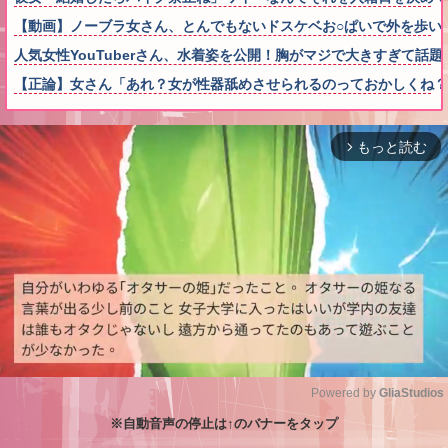
【動画】ノーブラ女さん、とんでもないドスケベお○ぱいで外を歩い
人気女性YouTuberさん、水着姿を公開！胸がマジで大きすぎて話
【正論】女さん「あれ？女が性器舐めさせられるのっておかしくね？
もっと読む
arrow_forward_ios
Powered by 
GliaStudios
※自動音声の停止は↑のバナーをタップ
M