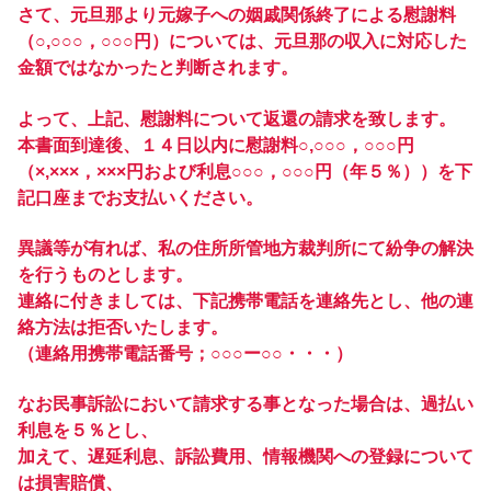
さて、元旦那より元嫁子への姻戚関係終了による慰謝料
（○,○○○，○○○円）については、元旦那の収入に対応した
金額ではなかったと判断されます。
よって、上記、慰謝料について返還の請求を致します。
本書面到達後、１４日以内に慰謝料○,○○○，○○○円
（×,×××，×××円および利息○○○，○○○円（年５％））を下
記口座までお支払いください。
異議等が有れば、私の住所所管地方裁判所にて紛争の解決
を行うものとします。
連絡に付きましては、下記携帯電話を連絡先とし、他の連
絡方法は拒否いたします。
（連絡用携帯電話番号；○○○ー○○・・・）
なお民事訴訟において請求する事となった場合は、過払い
利息を５％とし、
加えて、遅延利息、訴訟費用、情報機関への登録について
は損害賠償、