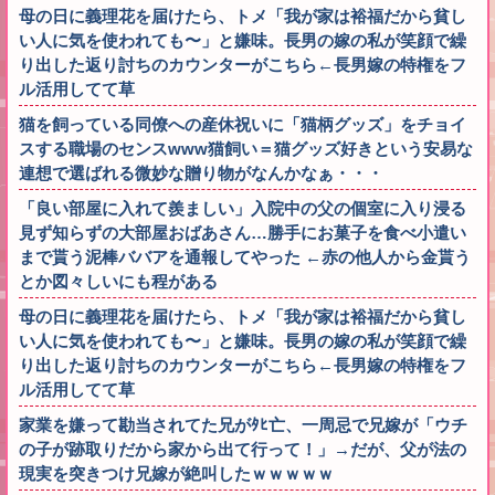
母の日に義理花を届けたら、トメ「我が家は裕福だから貧し
い人に気を使われても〜」と嫌味。長男の嫁の私が笑顔で繰
り出した返り討ちのカウンターがこちら←長男嫁の特権をフ
ル活用してて草
猫を飼っている同僚への産休祝いに「猫柄グッズ」をチョイ
スする職場のセンスwww猫飼い＝猫グッズ好きという安易な
連想で選ばれる微妙な贈り物がなんかなぁ・・・
「良い部屋に入れて羨ましい」入院中の父の個室に入り浸る
見ず知らずの大部屋おばあさん…勝手にお菓子を食べ小遣い
まで貰う泥棒ババアを通報してやった ←赤の他人から金貰う
とか図々しいにも程がある
母の日に義理花を届けたら、トメ「我が家は裕福だから貧し
い人に気を使われても〜」と嫌味。長男の嫁の私が笑顔で繰
り出した返り討ちのカウンターがこちら←長男嫁の特権をフ
ル活用してて草
家業を嫌って勘当されてた兄がﾀﾋ亡、一周忌で兄嫁が「ウチ
の子が跡取りだから家から出て行って！」→だが、父が法の
現実を突きつけ兄嫁が絶叫したｗｗｗｗｗ