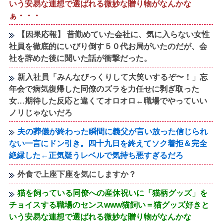
いう安易な連想で選ばれる微妙な贈り物がなんかな
ぁ・・・
【因果応報】 昔勤めていた会社に、気に入らない女性
社員を徹底的にいびり倒す５０代お局がいたのだが、会
社を辞めた後に聞いた話が衝撃だった。
新入社員「みんなびっくりして大笑いするぞ〜！」忘
年会で病気復帰した同僚のズラを力任せに剥ぎ取った
女…期待した反応と違くてオロオロ←職場でやっていい
ノリじゃないだろ
夫の葬儀が終わった瞬間に義父が言い放った信じられ
ない一言にドン引き。四十九日を終えてソク着拒＆完全
絶縁した←正気疑うレベルで気持ち悪すぎるだろ
外食で上座下座を気にしますか？
猫を飼っている同僚への産休祝いに「猫柄グッズ」を
チョイスする職場のセンスwww猫飼い＝猫グッズ好きと
いう安易な連想で選ばれる微妙な贈り物がなんかな