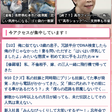
【速報】長野県松本市の徳澤園「悲
【終了？】高市フィーバー、一転し
しい気持ちになる。ゴミ袋の一般家
て”高市ショック”へ…支持率も市場
庭用で中身はハングル表記商品『生
も急降下ｗｗｗｗｗｗｗｗ
肉やキムチまで』」
今アクセスが集中しています！
【1/2】 俺に似てない3歳の息子。冗談半分でDNA検査したら
俺の子じゃなかった！妻を問いただすと「はいはい浮気して
ましたよ」みたいな態度ｗ 初めて女に手を上げたわｗｗ
【修羅場】 私、不倫相手、嫁、の三人一緒に飛行機で帰って
きた
9/10【クズ】私の妊娠と同時期にプリンも妊娠してた事が発
覚→夫から電話がかかってきた。父「娘に代われ？その前に
する事があるだろう？」夫「僕らの恋路を邪魔しないでく…
解散から15年以上もの月日が経っても、未だ伝説としてその
人気は衰えない。
新入社員「みんなびっくりして大笑いするぞ〜！」忘年会で