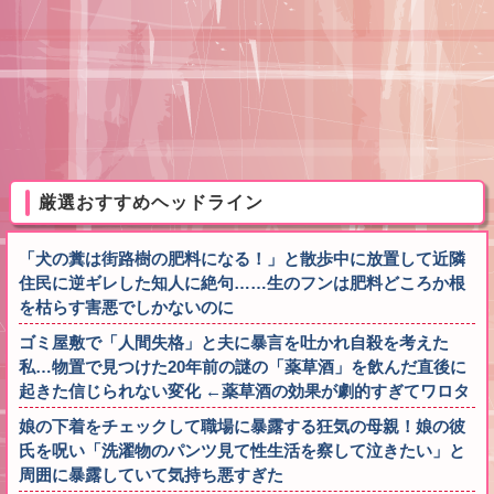
厳選おすすめヘッドライン
「犬の糞は街路樹の肥料になる！」と散歩中に放置して近隣
住民に逆ギレした知人に絶句……生のフンは肥料どころか根
を枯らす害悪でしかないのに
ゴミ屋敷で「人間失格」と夫に暴言を吐かれ自殺を考えた
私…物置で見つけた20年前の謎の「薬草酒」を飲んだ直後に
起きた信じられない変化 ←薬草酒の効果が劇的すぎてワロタ
娘の下着をチェックして職場に暴露する狂気の母親！娘の彼
氏を呪い「洗濯物のパンツ見て性生活を察して泣きたい」と
周囲に暴露していて気持ち悪すぎた