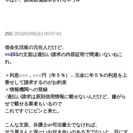
255:
2010/01/06(水) 00:07:43
借金生活板の元住人だけど、
>>203
の文面は過払い請求の内容証明で間違いないねこ
れ。
＞利息○○○，○○○円（年５％）←元金に年５％の利息を上
乗せして請求するのがお約束
＞情報機関への登録
↑過払い請求は原則信用情報に載せないんだけど、嫌がら
せで載せる業者もいるので
これですぐにピンと来た。
こんな文面、弁護士or司法書士でなければ、
サラ屋さんと深ーいお付き合いのある方でないと、目にす