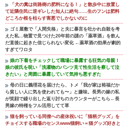
「犬の糞は街路樹の肥料になる！」と散歩中に放置し
て近隣住民に逆ギレした知人に絶句……生のフンは肥料
どころか根を枯らす害悪でしかないのに
ゴミ屋敷で「人間失格」と夫に暴言を吐かれ自殺を考
えた私…物置で見つけた20年前の謎の「薬草酒」を飲ん
だ直後に起きた信じられない変化 ←薬草酒の効果が劇的
すぎてワロタ
娘の下着をチェックして職場に暴露する狂気の母親！
娘の彼氏を呪い「洗濯物のパンツ見て性生活を察して泣
きたい」と周囲に暴露していて気持ち悪すぎた
母の日に義理花を届けたら、トメ「我が家は裕福だか
ら貧しい人に気を使われても〜」と嫌味。長男の嫁の私
が笑顔で繰り出した返り討ちのカウンターがこちら←長
男嫁の特権をフル活用してて草
猫を飼っている同僚への産休祝いに「猫柄グッズ」を
チョイスする職場のセンスwww猫飼い＝猫グッズ好きと