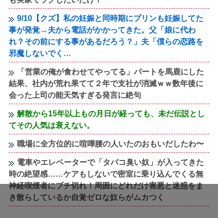
9/10【クズ】私の妊娠と同時期にプリンも妊娠してた
事が発覚→夫から電話がかかってきた。父「娘に代わ
れ？その前にする事があるだろう？」夫「僕らの恋路を
邪魔しないでく…
「営業の俺が食わせてやってる」パートを馬鹿にした
結果、社内が荒れ果てて２年で支社が消滅ｗｗ数年後に
会った上司の能天気すぎる発言に絶句
解散から15年以上もの月日が経っても、未だ伝説とし
てその人気は衰えない。
職場に全方位的に喧嘩腰の人いたのおもいだしたわ〜
電車やエレベーターで「タバコ臭い奴」が入ってきた
時の絶望感……ケアもしないで密室に乗り込んでくる無
神経喫煙者にブチ切れ！周囲にどれだけ害悪と迷惑をま
き散らしているか自覚ゼロな奴らがムカつく