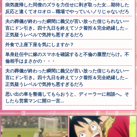
病気復帰した同僚のズラを力任せに剥ぎ取った女…期待した
反応と違くてオロオロ←職場でやっていいノリじゃないだろ
夫の葬儀が終わった瞬間に義父が言い放った信じられない一
言にドン引き。四十九日を終えてソク着拒＆完全絶縁した←
正気疑うレベルで気持ち悪すぎるだろ
外食で上座下座を気にしますか？
単身赴任中に嫁のスマホを確認すると不倫の履歴だらけ。不
倫相手はまさかの・・・
夫の葬儀が終わった瞬間に義父が言い放った信じられない一
言にドン引き。四十九日を終えてソク着拒＆完全絶縁した←
正気疑うレベルで気持ち悪すぎるだろ
思い出の車を整備してもらおうと、ディーラーに相談へ。そ
したら営業マンに開ロ一言...