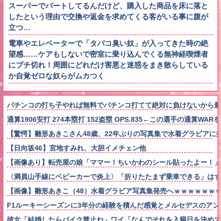
スーパーでパートしてるんだけど、購入した商品を床に落と
したという理由で交換や返金を求めてくる客がいる事に腹が
立つ…
電車やエレベーターで「タバコ臭い奴」が入ってきた時の絶
望感……ケアもしないで密室に乗り込んでくる無神経喫煙者
にブチ切れ！周囲にどれだけ害悪と迷惑をまき散らしている
か自覚ゼロな奴らがムカつく
パチンコの打ち子やれば無料でパチンコ打てて絶対に負けないから
通算1906安打 274本塁打 152盗塁 OPS.835←この選手の通算W
【驚愕】雛形あきこさん48歳、22年ぶりの写真集で水着グラビアに
【日向坂46】宮地すみれ、大胆イメチェン他
【画像あり】転売屋の娘「ママー！ちいかわのシール貼ったよー！」
〈満員山手線にベビーカーで炎上〉「折りたたまず乗車できる」はず
【画像】雛形あきこ（48）水着グラビア写真集発売へｗｗｗｗｗｗ
F1ルーキーシーズンに3年分の経験を積んだ感覚とメルセデスのア
彼女「結婚したらバイク禁止ね」ワイ「なんでそれを入籍日を決め