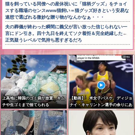
猫を飼っている同僚への産休祝いに「猫柄グッズ」をチョイ
スする職場のセンスwww猫飼い＝猫グッズ好きという安易な
連想で選ばれる微妙な贈り物がなんかなぁ・・・
夫の葬儀が終わった瞬間に義父が言い放った信じられない一
言にドン引き。四十九日を終えてソク着拒＆完全絶縁した←
正気疑うレベルで気持ち悪すぎるだろ
上高地に韓国のゴミ袋が放置…キム
【動画】 米女子バスケ、ディジョ
チや生ゴミまで捨てられる
ナイ・キャリントン選手の余りにあ
からさまなラフプレーに批判殺到