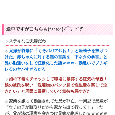
途中ですがこちらも(*ﾉ･ω･)ﾉ⌒。ﾄﾞｿﾞ
ステキなご夫婦だわ
兄嫁が義母に「くそババアﾀﾋね！」と座椅子を投げつ
けた。赤ちゃんに対する謎の言葉を「下ネタの暴言」と
酷い勘違いをして狂暴化した話ｗｗｗ←勘違いでブチギ
レるのヤバすぎるだろ
娘の下着をチェックして職場に暴露する狂気の母親！
娘の彼氏を呪い「洗濯物のパンツ見て性生活を察して泣
きたい」と周囲に暴露していて気持ち悪すぎた
家業を嫌って勘当されてた兄がﾀﾋ亡、一周忌で兄嫁が
「ウチの子が跡取りだから家から出て行って！」→だ
が、父が法の現実を突きつけ兄嫁が絶叫したｗｗｗｗｗ