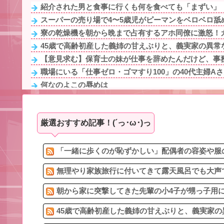
紹介された男と食事に行くも何を食べても「まずい」「
スーパーの売り場で4〜5歳児がピーマンをベロベロ舐め
寮の乾燥機を朝から晩まで占有するアホ同僚に激怒！カ
45歳で高齢初産した義姉の甘えぶりと、義実家の異常な
【意見求む】保育士の妹が仕事を辞めたんだけど、事務
職場にいる「仕事ゼロ・ゴマすり100」の40代主婦Aさ
何なのよこの辱めは
子育てが一段落しふと元カレのことが懐かしくなって恋
姉と叔父宅へ避難後、母になぜ私たちに厳しかったのか
厳選おすすめ記事！(´っ･ω･)っ
【ワロタ】ｴｾ不思議ちゃんこじらせて病んでる系に憧れ
3/4ネトゲで知り合った男の子が、会ったこともない顔も
最近うちの地域の駅に鳩ジジイが現れるようになって
「一緒に歩くのが恥ずかしい」配偶者の容姿や服の
無理やり家族旅行に付いてきて露天風呂でも大声で
朝から家に突撃してきた先輩の小4子が甥っ子用に買
45歳で高齢初産した義姉の甘えぶりと、義実家の