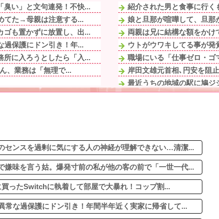
臭い」と文句連発！不快...
紹介された男と食事に行くも
てた→母親は注意する...
娘と旦那が喧嘩して、旦那が
ゴも置かずに放置し、出...
両親は兄に結構な額をかけて
過保護にドン引き！年...
ウトがウワキしてる事が発覚
所に入ろうとしたら「入...
職場にいる「仕事ゼロ・ゴマす
ん、業務は「無理で...
岸田文雄元首相､円安を阻止
最近うちの地域の駅に鳩ジ
愛関係のスレを読み漁っ...
【衝撃映像】かもしれない
尋ねた。すると「本当は...
「何者にもなれなかった結果
てた時期に、路上で気...
姉と叔父宅へ避難後、母にな
知らない私の事好き...
最近うちの地域の駅に鳩ジ
嫌になるわ
センスを過剰に気にする人の神経が理解できない…清潔...
嫌味を言う姑。爆発寸前の私が他の客の前で「一世一代...
ったSwitchに執着して部屋で大暴れ！コップ割...
異常な過保護にドン引き！年間半年近く実家に帰省して...