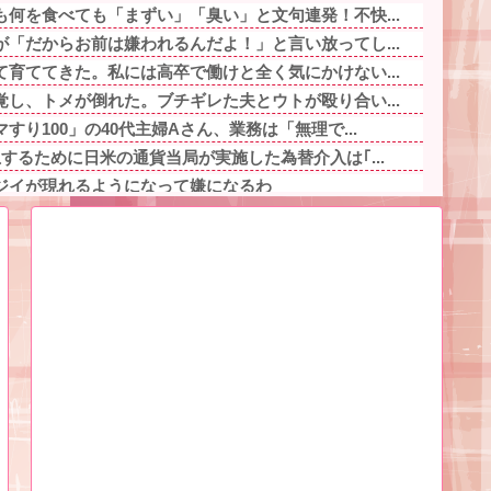
何を食べても「まずい」「臭い」と文句連発！不快...
「だからお前は嫌われるんだよ！」と言い放ってし...
育ててきた。私には高卒で働けと全く気にかけない...
し、トメが倒れた。ブチギレた夫とウトが殴り合い...
り100」の40代主婦Aさん、業務は「無理で...
するために日米の通貨当局が実施した為替介入は｢...
ジイが現れるようになって嫌になるわ
運転、限界突破してしまう・・・他
、○○するのは本当にやめた方がいい。それやって...
ぜ私たちに厳しかったのか尋ねた。すると「本当は...
ジイが現れるようになって嫌になるわ