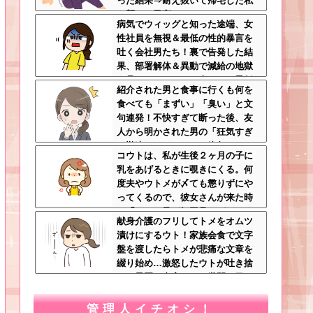
った結果⇒耐え抜いて帰宅した私
を襲った異変ｗｗｗ←ストレスで3
病気でウィッグと知った途端、女
7.5度の熱が出るのは凄まじい
性社員を無視＆最低の性的暴言を
吐く会社男たち！裏で告発した結
果、部署解体＆異動で減給の地獄
を見ることにｗｗ←人として最低
紹介された男と食事に行くも何を
限の倫理観すら欠如してる
食べても「まずい」「臭い」と文
句連発！不快すぎて断った後、友
人から明かされた男の「狂気すぎ
る勘違いシナリオ」に絶句ｗｗ←
コウトは、私が生後２ヶ月の子に
手料理食べたいなら素直に言え
乳をあげるときに覗きにくる。何
度夫やウトメが〆ても懲りずにや
ってくるので、彼女さんが来た時
に「コウト君が毎回見たがるのよ
献身介護のフリしてトメをオムツ
～ｗ」と言うと、彼女さん鬼の形
漬けにするウト！家族会食で文字
相でコウトの元へｗ
盤を渡したらトメが悲痛な文章を
綴り始め…激怒したウトが吐き捨
てた最悪の真実とは←世間の目し
か気にしてない最低旦那だった
管理人イチオシ！