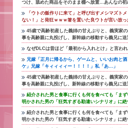
つけ、舐めた商品をそのまま棚へ放置…あんなの初
「ウトの飯作りに来て」と呼び出すメシマズトメ
ない！」と発狂ｗｗｗ箸を置いた良ウトが言い放っ
45歳で高齢初産した義姉の甘えぶりと、義実家
事を高齢親に丸投げし、新幹線の移動すら義兄に送
なぜDLCは昔ほど「最初から入れとけ」と言わ
兄嫁「正月に帰るから、ゲームと、いいお肉と酒
ケ」兄嫁「キィィィィー！！！！」私「あ…」
45歳で高齢初産した義姉の甘えぶりと、義実家
事を高齢親に丸投げし、新幹線の移動すら義兄に送
紹介された男と食事に行くも何を食べても「まず
明かされた男の「狂気すぎる勘違いシナリオ」に絶
紹介された男と食事に行くも何を食べても「まず
明かされた男の「狂気すぎる勘違いシナリオ」に絶