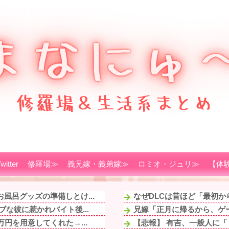
witter
修羅場≫
義兄嫁・義弟嫁≫
ロミオ・ジュリ≫
【体
風呂グッズの準備しとけ...
なぜDLCは昔ほど「最初
な彼に惹かれバイト後...
兄嫁「正月に帰るから、ゲー
円を用意してくれた→...
【悲報】 有吉、一般人に