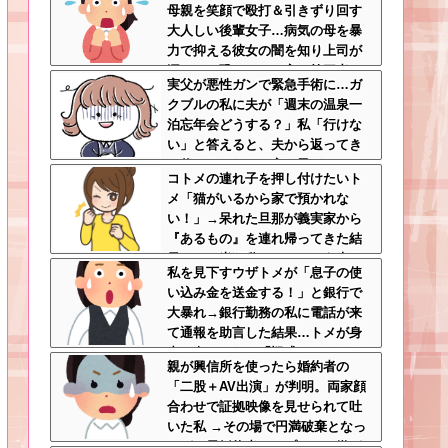
母親を笑顔で殴打＆引きずり回す
大人しい後輩女子…病気の母を暴
力で抑える彼女の闇を知り上司が
漏らした恐ろしい一言←第三者の
実父が悪性ガンで緊急手術に…ガ
介入が必要だろ
クブルの私に夫が「週末の温泉一
泊忘年会どうする？」私「行けな
い」と答えると、夫から返ってき
た信じられない一言←子どもたち
コトメの連れ子を押し付けたいト
の方が何倍も常識的で泣ける
メ「猫がいるから家で預かれな
い！」→呆れた旦那が義実家から
『あるもの』を連れ帰ってきた結
果…トメ半狂乱ｗｗｗ←そう来る
私を見下すウザトメが「息子の使
とは思わなかっただろトメ
い込み金を送金する！」と銀行で
大暴れ→銀行勤務の私に電話が来
て通報を助言した結果…トメが身
内に向けられた「疑惑」とは！？
親が興信所を使ったら婚約者の
←普段見下してる嫁に撃沈される
「二股＋AV出演」が判明。両家顔
スタイル
合わせで証拠映像を見せられて吐
いた私 →その場で円満破棄となっ
たが、元婚約者カップルから嫌が