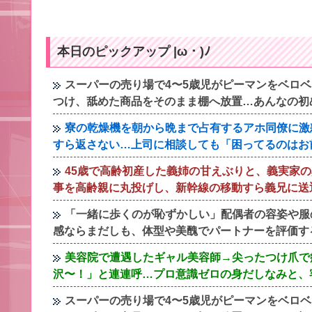
本日のピックアップ |ω・)ﾉ
スーパーの売り場で4〜5歳児がピーマンをベロ
つけ、舐めた商品をそのまま棚へ放置…あんなの初
寮の乾燥機を朝から晩まで占有するアホ同僚に激
すら返さない…上司に相談しても「困ってるのはお
45歳で高齢初産した義姉の甘えぶりと、義実家
事を高齢親に丸投げし、新幹線の移動すら義兄に送
「一緒に歩くのが恥ずかしい」配偶者の容姿や服
感ならまだしも、体型や美醜でパートナーを評価す
美容院で遭遇したギャル美容師→尖ったつけ爪で
沢〜！」と連連呼…プロ意識ゼロの身だしなみと、
スーパーの売り場で4〜5歳児がピーマンをベロ