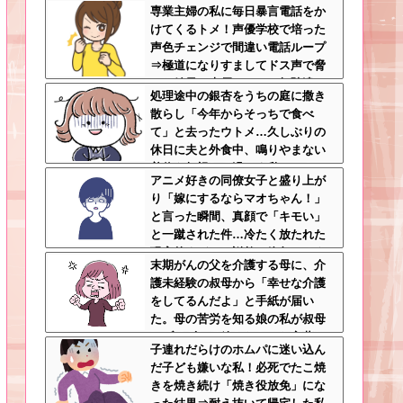
専業主婦の私に毎日暴言電話をか
らせが始まって・・・
けてくるトメ！声優学校で培った
声色チェンジで間違い電話ループ
⇒極道になりすましてドス声で脅
した結果←声優スキルの無駄遣い
処理途中の銀杏をうちの庭に撒き
が最高すぎるｗｗｗ
散らし「今年からそっちで食べ
て」と去ったウトメ…久しぶりの
休日に夫と外食中、鳴りやまない
着信を無視して過ごす私←マナー
アニメ好きの同僚女子と盛り上が
モードにして大正解すぎるｗｗｗ
り「嫁にするならマオちゃん！」
と言った瞬間、真顔で「キモい」
と一蹴された件…冷たく放たれた
現実的すぎるお説教に絶句←オタ
末期がんの父を介護する母に、介
クのノリをリアルで出すとそうな
護未経験の叔母から「幸せな介護
る
をしてるんだよ」と手紙が届い
た。母の苦労を知る娘の私が叔母
にブチギレて放ちたかった言葉と
子連れだらけのホムパに迷い込ん
は…←無神経すぎて言葉を失うレ
だ子ども嫌いな私！必死でたこ焼
ベル
きを焼き続け「焼き役放免」にな