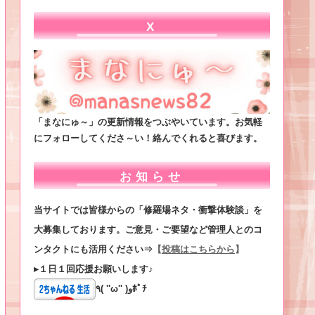
X
「まなにゅ～」の更新情報をつぶやいています。お気軽
にフォローしてくださ～い！絡んでくれると喜びます。
お知らせ
当サイトでは皆様からの「修羅場ネタ・衝撃体験談」を
大募集しております。ご意見・ご要望など管理人とのコ
ンタクトにも活用ください⇒
【
投稿はこちらから
】
▸１日１回応援お願いします♪
٩( ''ω'' )وﾎﾟﾁ