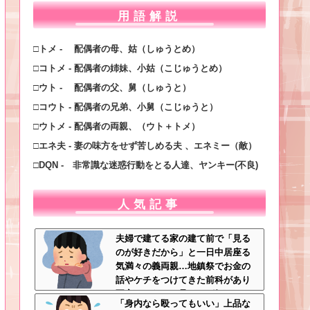
用語解説
□トメ - 配偶者の母、姑（しゅうとめ）
□コトメ - 配偶者の姉妹、小姑（こじゅうとめ）
□ウト - 配偶者の父、舅（しゅうと）
□コウト - 配偶者の兄弟、小舅（こじゅうと）
□ウトメ - 配偶者の両親、（ウト＋トメ）
□エネ夫 - 妻の味方をせず苦しめる夫 、エネミー（敵）
□DQN - 非常識な迷惑行動をとる人達、ヤンキー(不良)
人気記事
夫婦で建てる家の建て前で「見る
のが好きだから」と一日中居座る
気満々の義両親…地鎮祭でお金の
話やケチをつけてきた前科があり
不安しかない←見るのが好きとか
「身内なら殴ってもいい」上品な
完全に野次馬の思考