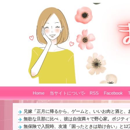
Home
当サイトについて
RSS
Facebook
T
兄嫁「正月に帰るから、ゲームと、いいお肉と酒と、お
無欲な旦那に比べ 、彼は自信満々で野心家。ポジティブ
無保険で入院時、友達「困ったときは助け合い」と12万