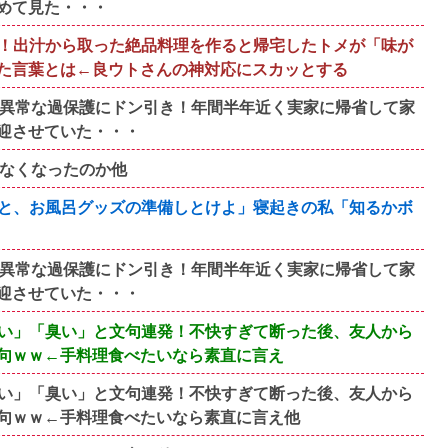
めて見た・・・
！出汁から取った絶品料理を作ると帰宅したトメが「味が
た言葉とは←良ウトさんの神対応にスカッとする
の異常な過保護にドン引き！年間半年近く実家に帰省して家
迎させていた・・・
れなくなったのか他
と、お風呂グッズの準備しとけよ」寝起きの私「知るかボ
の異常な過保護にドン引き！年間半年近く実家に帰省して家
迎させていた・・・
い」「臭い」と文句連発！不快すぎて断った後、友人から
句ｗｗ←手料理食べたいなら素直に言え
い」「臭い」と文句連発！不快すぎて断った後、友人から
句ｗｗ←手料理食べたいなら素直に言え他