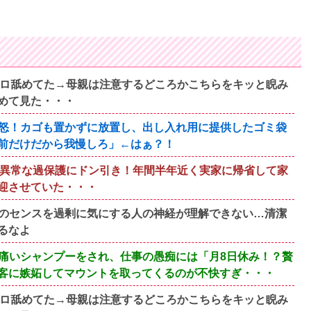
ベロ舐めてた→母親は注意するどころかこちらをキッと睨み
めて見た・・・
怒！カゴも置かずに放置し、出し入れ用に提供したゴミ袋
前だけだから我慢しろ」←はぁ？！
の異常な過保護にドン引き！年間半年近く実家に帰省して家
迎させていた・・・
のセンスを過剰に気にする人の神経が理解できない…清潔
るなよ
痛いシャンプーをされ、仕事の愚痴には「月8日休み！？贅
客に嫉妬してマウントを取ってくるのが不快すぎ・・・
ベロ舐めてた→母親は注意するどころかこちらをキッと睨み