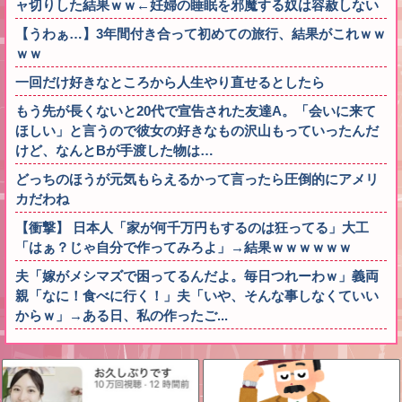
ャ切りした結果ｗｗ←妊婦の睡眠を邪魔する奴は容赦しない
【うわぁ…】3年間付き合って初めての旅行、結果がこれｗｗ
ｗｗ
一回だけ好きなところから人生やり直せるとしたら
もう先が長くないと20代で宣告された友達A。「会いに来て
ほしい」と言うので彼女の好きなもの沢山もっていったんだ
けど、なんとBが手渡した物は…
どっちのほうが元気もらえるかって言ったら圧倒的にアメリ
カだわね
【衝撃】 日本人「家が何千万円もするのは狂ってる」大工
「はぁ？じゃ自分で作ってみろよ」→結果ｗｗｗｗｗｗ
夫「嫁がメシマズで困ってるんだよ。毎日つれーわｗ」義両
親「なに！食べに行く！」夫「いや、そんな事しなくていい
からｗ」→ある日、私の作ったご...