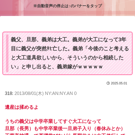
※自動音声の停止は↑のバナーをタップ
M
u
t
e
義父、旦那、義弟は大工。義弟が大工になって3年
目に義父が突然ﾀﾋ亡した。義弟「今後のこと考える
と大工道具欲しいから、そういうのから相続した
い」と申し出ると、義弟嫁がｗｗｗｗｗ
2025.05.01
318:
2013/08/01(木) NY:AN:NY.AN 0
遺産は揉めるよ
うちの義父は中学卒業してすぐ大工になって
旦那（長男）も中学卒業後一旦弟子入り（春休みとか）