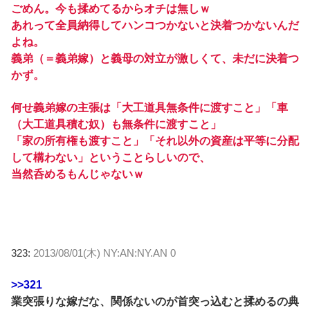
ごめん。今も揉めてるからオチは無しｗ
あれって全員納得してハンコつかないと決着つかないんだ
よね。
義弟（＝義弟嫁）と義母の対立が激しくて、未だに決着つ
かず。
何せ義弟嫁の主張は「大工道具無条件に渡すこと」「車
（大工道具積む奴）も無条件に渡すこと」
「家の所有権も渡すこと」「それ以外の資産は平等に分配
して構わない」ということらしいので、
当然呑めるもんじゃないｗ
323:
2013/08/01(木) NY:AN:NY.AN 0
>>321
業突張りな嫁だな、関係ないのが首突っ込むと揉めるの典