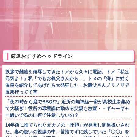
厳選おすすめヘッドライン
挨拶で難聴を侮辱してきたトメから久々に電話。トメ「私は
元気よ！」私「でもお義父さんから…」トメの『痔』に効く
温泉を紹介してあげたら大発狂した←お義父さんノリノリで
温泉行ってて草
「夜21時から庭でBBQ!?」近所の無神経一家が高校生を集め
て大騒ぎ！役所の環境課に勤める父親も放置・・ギャーギャ
ー騒いでるのに何で注意しないの？
14年前に捨てられた元カノの「托卵」が発覚し間男扱いされ
た。妻の疑いの視線の中、昔捨てずに残していた『〇〇』を