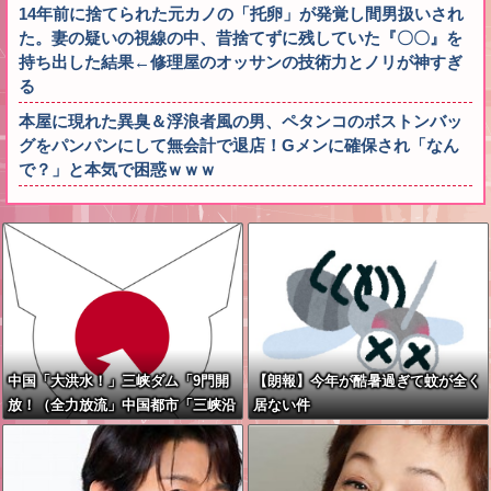
14年前に捨てられた元カノの「托卵」が発覚し間男扱いされ
た。妻の疑いの視線の中、昔捨てずに残していた『〇〇』を
持ち出した結果←修理屋のオッサンの技術力とノリが神すぎ
る
本屋に現れた異臭＆浮浪者風の男、ペタンコのボストンバッ
グをパンパンにして無会計で退店！Gメンに確保され「なん
で？」と本気で困惑ｗｗｗ
中国「大洪水！」三峡ダム「9門開
【朗報】今年が酷暑過ぎて蚊が全く
放！（全力放流」中国都市「三峡沿
居ない件
線の道路水没」中国政府「高速道路
封鎖！」中国ダム「緊急放流に合わ
せて開門（土砂崩れ発生」→