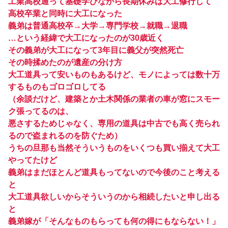
工業高校通って基礎学びながら長期休みは大工修行して
高校卒業と同時に大工になった
義弟は普通高校卒→大学→専門学校→就職→退職
…という経緯で大工になったのが30歳近く
その義弟が大工になって3年目に義父が突然死亡
その時揉めたのが遺産の分け方
大工道具って安いものもあるけど、モノによっては数十万
するものもゴロゴロしてる
（余談だけど、建築とか土木関係の業者の車が窓にスモー
ク張ってるのは、
悪さするためじゃなく、専用の道具は中古でも高く売られ
るので盗まれるのを防ぐため）
うちの旦那も当然そういうものをいくつも買い揃えて大工
やってたけど
義弟はまだほとんど道具もってないので今後のこと考える
と
大工道具欲しいからそういうのから相続したいと申し出る
と
義弟嫁が「そんなものもらっても何の得にもならない！」