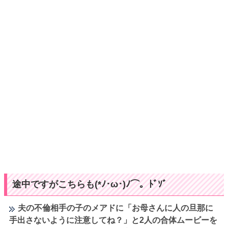
途中ですがこちらも(*ﾉ･ω･)ﾉ⌒。ﾄﾞｿﾞ
夫の不倫相手の子のメアドに「お母さんに人の旦那に
手出さないように注意してね？」と2人の合体ムービーを