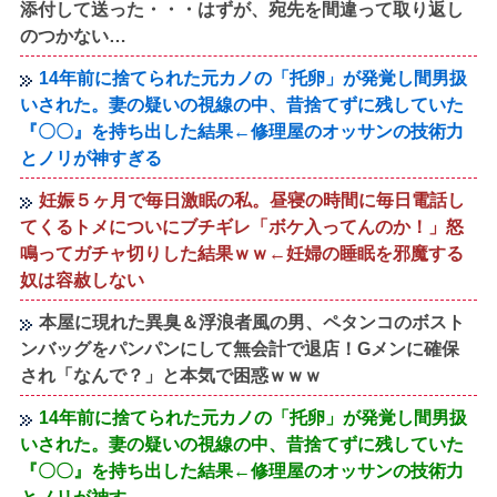
添付して送った・・・はずが、宛先を間違って取り返し
のつかない…
14年前に捨てられた元カノの「托卵」が発覚し間男扱
いされた。妻の疑いの視線の中、昔捨てずに残していた
『〇〇』を持ち出した結果←修理屋のオッサンの技術力
とノリが神すぎる
妊娠５ヶ月で毎日激眠の私。昼寝の時間に毎日電話し
てくるトメについにブチギレ「ボケ入ってんのか！」怒
鳴ってガチャ切りした結果ｗｗ←妊婦の睡眠を邪魔する
奴は容赦しない
本屋に現れた異臭＆浮浪者風の男、ペタンコのボスト
ンバッグをパンパンにして無会計で退店！Gメンに確保
され「なんで？」と本気で困惑ｗｗｗ
14年前に捨てられた元カノの「托卵」が発覚し間男扱
いされた。妻の疑いの視線の中、昔捨てずに残していた
『〇〇』を持ち出した結果←修理屋のオッサンの技術力