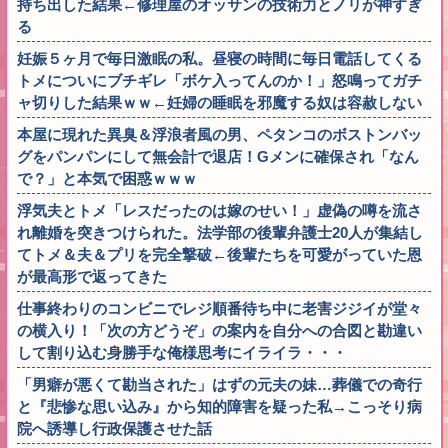
持ち出した結果←修理屋のオッサンの技術力とノリが神すぎ
る
妊娠５ヶ月で毎日激眠の私。昼寝の時間に毎日電話してくる
トメについにブチギレ「ボケ入ってんのか！」怒鳴ってガチ
ャ切りした結果ｗｗ←妊婦の睡眠を邪魔する奴は容赦しない
本屋に現れた異臭＆浮浪者風の男、ペタンコのボストンバッ
グをパンパンにして無会計で退店！Gメンに確保され「なん
で？」と本気で困惑ｗｗｗ
浮気夫とトメ「レスだったのは嫁のせい！」虚偽の噂を流さ
れ離婚を突きつけられた。法学部の後輩弁護士20人が集結し
てトメ＆夫＆プリを完全撃破←後輩たちを可愛がっていた恩
が最高形で返ってきた
仕事終わりのコンビニでレジ順番待ち中に老害ジジイが堂々
の横入り！「次の方どうぞ」の案内を自分への合図と勘違い
して割り込む身勝手な俺様思考にイライラ・・・
「男癖が悪くて勘当された」はずの元夫の妹…葬儀での奇行
と『悲惨な思い込み』から知的障害を疑った私→こっそり病
院へ誘導し行政保護させた話