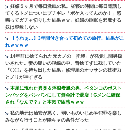
妊娠５ヶ月で毎日激眠の私。昼寝の時間に毎日電話し
てくるトメについにブチギレ「ボケ入ってんのか！」怒
鳴ってガチャ切りした結果ｗｗ←妊婦の睡眠を邪魔する
奴は容赦しない
【うわぁ…】3年間付き合って初めての旅行、結果がこ
れｗｗｗｗ
14年前に捨てられた元カノの「托卵」が発覚し間男扱
いされた。妻の疑いの視線の中、昔捨てずに残していた
『〇〇』を持ち出した結果←修理屋のオッサンの技術力
とノリが神すぎる
本屋に現れた異臭＆浮浪者風の男、ペタンコのボスト
ンバッグをパンパンにして無会計で退店！Gメンに確保
され「なんで？」と本気で困惑ｗｗｗ
私の地元は治安が悪く、弱いものいじめや犯罪を楽し
みながら行うことが陽キャの条件だった