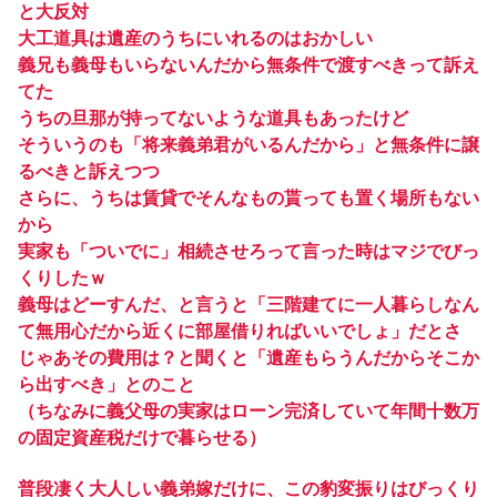
と大反対
大工道具は遺産のうちにいれるのはおかしい
義兄も義母もいらないんだから無条件で渡すべきって訴え
てた
うちの旦那が持ってないような道具もあったけど
そういうのも「将来義弟君がいるんだから」と無条件に譲
るべきと訴えつつ
さらに、うちは賃貸でそんなもの貰っても置く場所もない
から
実家も「ついでに」相続させろって言った時はマジでびっ
くりしたｗ
義母はどーすんだ、と言うと「三階建てに一人暮らしなん
て無用心だから近くに部屋借りればいいでしょ」だとさ
じゃあその費用は？と聞くと「遺産もらうんだからそこか
ら出すべき」とのこと
（ちなみに義父母の実家はローン完済していて年間十数万
の固定資産税だけで暮らせる）
普段凄く大人しい義弟嫁だけに、この豹変振りはびっくり