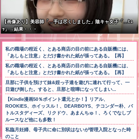
【画像あり】美容師「…手は尽くしました」陰キャ女子「…ﾋｭ
ｯ」→結果・・・
私の職場の程近く、とある商店の目の前にある自販機には、
「あしもと注意」とだけ書かれた紙が張ってある。【再】
私の職場の程近く、とある商店の目の前にある自販機には、
「あしもと注意」とだけ書かれた紙が張ってある。【再】
旦那に子供を預けて妹&姪っ子達を遊びに連れて行って、一
日遊び倒した。すると、旦那と喧嘩になってしまい...
【Kindle漫画50％ポイント還元とか！】リアル、
ROOKIES、ホイッスル！、DEARBOYS、テコンダー朴、バ
トルスタディーズ、リクドウ、あまんちゅ！、ろくでなしブ
ルースなど他にも多数！
私臨月妊婦、母子共に命に別状はないが管理入院となった時
のこと