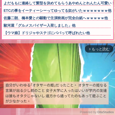
よだももに連絡して髪型を決めてもらうあやめんとれんたん可愛い！
ETCの事をイーティーシーってゆってる奴がいたｗｗｗｗｗｗｗ他
佐藤二朗、橋本愛との騒動で主演映画が完全白紙へｗｗｗｗｗ他
駿河屋「グルメスパイザー入荷しました」他
【ウマ娘】ドリジャやステゴにパパって呼ばれたい他
もっと読む
arrow_forward_ios
Powered by 
GliaStudios