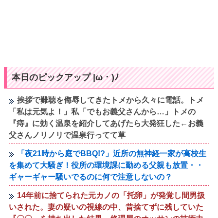
本日のピックアップ |ω・)ﾉ
挨拶で難聴を侮辱してきたトメから久々に電話。トメ
「私は元気よ！」私「でもお義父さんから…」トメの
『痔』に効く温泉を紹介してあげたら大発狂した←お義
父さんノリノリで温泉行ってて草
「夜21時から庭でBBQ!?」近所の無神経一家が高校生
を集めて大騒ぎ！役所の環境課に勤める父親も放置・・
ギャーギャー騒いでるのに何で注意しないの？
14年前に捨てられた元カノの「托卵」が発覚し間男扱
いされた。妻の疑いの視線の中、昔捨てずに残していた