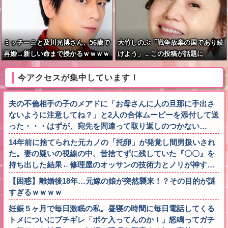
ミッチーこと及川光博さん、56歳で
大竹しのぶ「戦争放棄の国であり続
再婚→新しい命まで授かるｗｗｗｗ
けよう」←この投稿が話題に
ｗ
今アクセスが集中しています！
夫の不倫相手の子のメアドに「お母さんに人の旦那に手出さ
ないように注意してね？」と2人の合体ムービーを添付して送
った・・・はずが、宛先を間違って取り返しのつかない…
14年前に捨てられた元カノの「托卵」が発覚し間男扱いされ
た。妻の疑いの視線の中、昔捨てずに残していた『〇〇』を
持ち出した結果←修理屋のオッサンの技術力とノリが神す…
【困惑】離婚後18年…元嫁の娘が突然襲来！？その目的が謎
すぎるｗｗｗｗ
妊娠５ヶ月で毎日激眠の私。昼寝の時間に毎日電話してくる
トメについにブチギレ「ボケ入ってんのか！」怒鳴ってガチ