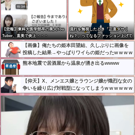
【悲報】東科大医学部卒の美人You
流行を無視したとき「正直ダサく
Tuber、直美で炎上・・・
ね？」ってなるファッション上げて
け
【画像】俺たちの姫本田望結、久しぶりに画像を
投稿した結果→やっぱりワイらの姫だったw w w w
w w w w w w
熊本地震で居酒屋から温泉が湧き出るwwww
【仰天】X、メンエス嬢とラウンジ嬢が熾烈な女の
争いを繰り広げ対戦型になってしまうw w w w w w
w w