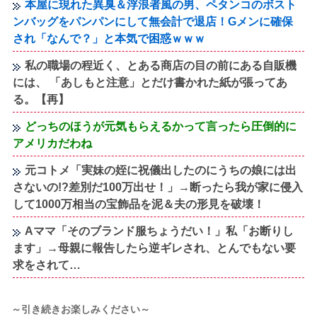
本屋に現れた異臭＆浮浪者風の男、ペタンコのボスト
ンバッグをパンパンにして無会計で退店！Gメンに確保
され「なんで？」と本気で困惑ｗｗｗ
私の職場の程近く、とある商店の目の前にある自販機
には、 「あしもと注意」とだけ書かれた紙が張ってあ
る。【再】
どっちのほうが元気もらえるかって言ったら圧倒的に
アメリカだわね
元コトメ「実妹の姪に祝儀出したのにうちの娘には出
さないの!?差別だ100万出せ！」→断ったら我が家に侵入
して1000万相当の宝飾品を泥＆夫の形見を破壊！
Aママ「そのブランド服ちょうだい！」私「お断りし
ます」→母親に報告したら逆ギレされ、とんでもない要
求をされて…
～引き続きお楽しみください～