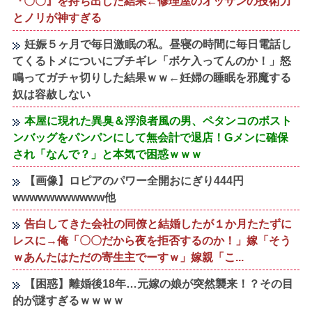
『〇〇』を持ち出した結果←修理屋のオッサンの技術力
とノリが神すぎる
妊娠５ヶ月で毎日激眠の私。昼寝の時間に毎日電話し
てくるトメについにブチギレ「ボケ入ってんのか！」怒
鳴ってガチャ切りした結果ｗｗ←妊婦の睡眠を邪魔する
奴は容赦しない
本屋に現れた異臭＆浮浪者風の男、ペタンコのボスト
ンバッグをパンパンにして無会計で退店！Gメンに確保
され「なんで？」と本気で困惑ｗｗｗ
【画像】ロピアのパワー全開おにぎり444円
wwwwwwwwwww他
告白してきた会社の同僚と結婚したが１か月たたずに
レスに→俺「〇〇だから夜を拒否するのか！」嫁「そう
ｗあんたはただの寄生主でーすｗ」嫁親「こ...
【困惑】離婚後18年…元嫁の娘が突然襲来！？その目
的が謎すぎるｗｗｗｗ