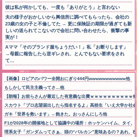
彼は私が何かしても、一度も「ありがとう」と言わない
夫の様子がおかしいから興信所に調べてもらったら、会社の
23歳の女の子と不倫してた → 更に保険証の期限が過ぎても新
しいの送られてこないので会社に問い合わせたら、衝撃の事
実が！
Aママ「そのブランド服ちょうだい！」私「お断りします」
→母親に報告したら逆ギレされ、とんでもない要求をされ
て…
【画像】ロピアのパワー全開おにぎり444円wwwwwwwwwww他
もしかして民主主義ってさ…他
【朗報】お前らさんが最近した有意義な出費ｗｗｗｗｗｗｗｗｗｗ他
スカウト「プロ志望届出したら指名するよ」高校生「いえ大学か社会
ガキ「世界を救います」←飽きた。おっさんにしろ他
F1が2028年の開催地として協議中の場所：ホッケンハイム、タイ
理系女子「ガンダムってさぁ、頭の“バルカン”意味あるの？あれ、