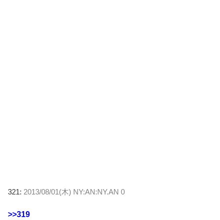
321:
2013/08/01(木) NY:AN:NY.AN 0
>>319