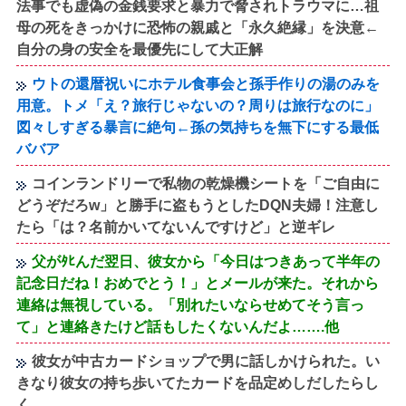
法事でも虚偽の金銭要求と暴力で脅されトラウマに…祖
母の死をきっかけに恐怖の親戚と「永久絶縁」を決意←
自分の身の安全を最優先にして大正解
ウトの還暦祝いにホテル食事会と孫手作りの湯のみを
用意。トメ「え？旅行じゃないの？周りは旅行なのに」
図々しすぎる暴言に絶句←孫の気持ちを無下にする最低
ババア
コインランドリーで私物の乾燥機シートを「ご自由に
どうぞだろw」と勝手に盗もうとしたDQN夫婦！注意し
たら「は？名前かいてないんですけど」と逆ギレ
父がﾀﾋんだ翌日、彼女から「今日はつきあって半年の
記念日だね！おめでとう！」とメールが来た。それから
連絡は無視している。「別れたいならせめてそう言っ
て」と連絡きたけど話もしたくないんだよ…….他
彼女が中古カードショップで男に話しかけられた。い
きなり彼女の持ち歩いてたカードを品定めしだしたらし
く…