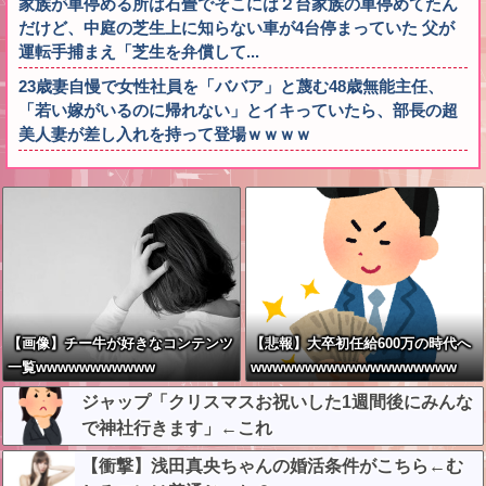
家族が車停める所は石畳でそこには２台家族の車停めてたん
だけど、中庭の芝生上に知らない車が4台停まっていた 父が
運転手捕まえ「芝生を弁償して...
23歳妻自慢で女性社員を「ババア」と蔑む48歳無能主任、
「若い嫁がいるのに帰れない」とイキっていたら、部長の超
美人妻が差し入れを持って登場ｗｗｗｗ
【画像】チー牛が好きなコンテンツ
【悲報】大卒初任給600万の時代へ
一覧wwwwwwwwwww
wwwwwwwwwwwwwwwwwww
ジャップ「クリスマスお祝いした1週間後にみんな
で神社行きます」←これ
【衝撃】浅田真央ちゃんの婚活条件がこちら←む