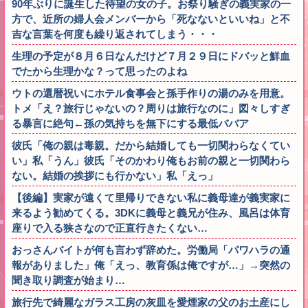
90年ぶりに誕生した待望の女の子。お祭り騒ぎの義実家の一
方で、近所の婦人会メンバーから「死なないといいね」と不
吉な言葉を何度も繰り返されてしまう・・・
生理の予定が８月６日なんだけど７月２９日にドバッと鮮血
でたから生理かな？って思ったのよね
ウトの還暦祝いにホテル食事会と孫手作りの湯のみを用意。
トメ「え？旅行じゃないの？周りは旅行なのに」図々しすぎ
る暴言に絶句←孫の気持ちを無下にする最低ババア
彼氏「俺の親は毒親。だから結婚しても一切関わらなくてい
い」私「うん」彼氏「そのかわり俺もお前の親と一切関わら
ない。結婚の挨拶にも行かない」私「えっ」
【後編】実家が遠くて里帰りできない私に義母達が義実家に
来るよう勧めてくる。3DKに義母と義兄が住み、風呂は体育
座りで入る狭さなので正直行きたくない…
おっさんバイトが何も言わず辞めた。労働局「パワハラの通
報がありました」俺「えっ、教育係は俺ですが…」→突然の
聞き取り調査が始まり…
旅行先で綺麗なガラス工房の灰皿を愛煙家の父のお土産にし