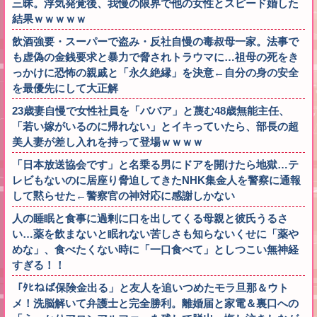
三昧。浮気発覚後、我慢の限界で他の女性とスピード婚した
結果ｗｗｗｗｗ
飲酒強要・スーパーで盗み・反社自慢の毒叔母一家。法事で
も虚偽の金銭要求と暴力で脅されトラウマに…祖母の死をき
っかけに恐怖の親戚と「永久絶縁」を決意←自分の身の安全
を最優先にして大正解
23歳妻自慢で女性社員を「ババア」と蔑む48歳無能主任、
「若い嫁がいるのに帰れない」とイキっていたら、部長の超
美人妻が差し入れを持って登場ｗｗｗｗ
「日本放送協会です」と名乗る男にドアを開けたら地獄…テ
レビもないのに居座り脅迫してきたNHK集金人を警察に通報
して黙らせた←警察官の神対応に感謝しかない
人の睡眠と食事に過剰に口を出してくる母親と彼氏うるさ
い…薬を飲まないと眠れない苦しさも知らないくせに「薬や
めな」、食べたくない時に「一口食べて」としつこい無神経
すぎる！！
「ﾀﾋねば保険金出る」と友人を追いつめたモラ旦那＆ウト
メ！洗脳解いて弁護士と完全勝利。離婚届と家電＆裏口への