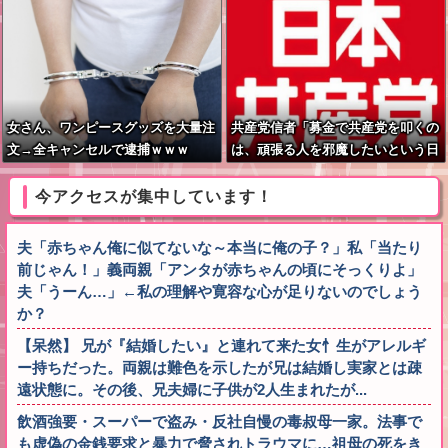
女さん、ワンピースグッズを大量注
共産党信者「募金で共産党を叩くの
文→全キャンセルで逮捕ｗｗｗ
は、頑張る人を邪魔したいという日
本人らしい薄暗い欲望のせい」
今アクセスが集中しています！
夫「赤ちゃん俺に似てないな～本当に俺の子？」私「当たり
前じゃん！」義両親「アンタが赤ちゃんの頃にそっくりよ」
夫「うーん…」←私の理解や寛容な心が足りないのでしょう
か？
【呆然】 兄が『結婚したい』と連れて来た女忄生がアレルギ
ー持ちだった。両親は難色を示したが兄は結婚し実家とは疎
遠状態に。その後、兄夫婦に子供が2人生まれたが...
飲酒強要・スーパーで盗み・反社自慢の毒叔母一家。法事で
も虚偽の金銭要求と暴力で脅されトラウマに…祖母の死をき