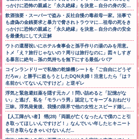
っかけに恐怖の親戚と「永久絶縁」を決意←自分の身の安…
飲酒強要・スーパーで盗み・反社自慢の毒叔母一家。法事で
も虚偽の金銭要求と暴力で脅されトラウマに…祖母の死をき
っかけに恐怖の親戚と「永久絶縁」を決意←自分の身の安全
を最優先にして大正解
ウトの還暦祝いにホテル食事会と孫手作りの湯のみを用意。
トメ「え？旅行じゃないの？周りは旅行なのに」図々しすぎ
る暴言に絶句←孫の気持ちを無下にする最低ババア
コインランドリーで私物の乾燥機シートを「ご自由にどうぞ
だろw」と勝手に盗もうとしたDQN夫婦！注意したら「は？
名前かいてないんですけど」と逆ギレ
浮気と緊急避妊薬を隠す元カノ！問い詰めると「記憶がな
い」と逃げ、私を「モラハラ男」認定してキープ＆おねだり
三昧。浮気発覚後、我慢の限界で他の女性とスピード婚し…
【人工障がい者】 甥(28)「両親が亡くなったんで僕のこと引
き取ってほしいんですけど！」なんでいい年したヒキニート
を引き取らなきゃいけないんだ...