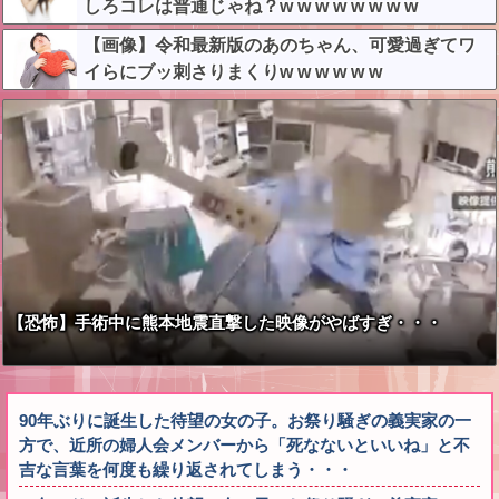
しろコレは普通じゃね？w w w w w w w w
【画像】令和最新版のあのちゃん、可愛過ぎてワ
イらにブッ刺さりまくりw w w w w w
【恐怖】手術中に熊本地震直撃した映像がやばすぎ・・・
90年ぶりに誕生した待望の女の子。お祭り騒ぎの義実家の一
方で、近所の婦人会メンバーから「死なないといいね」と不
吉な言葉を何度も繰り返されてしまう・・・