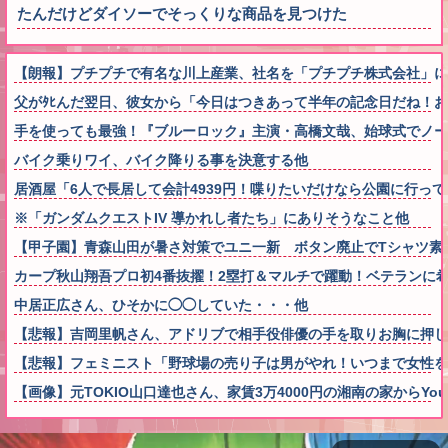
たんだけどダイソーでそっくりな商品を見つけた
【朗報】プチプチで有名な川上産業、社名を「プチプチ株式会社」
父がﾀﾋんだ翌日、彼女から「今日はつきあって半年の記念日だね！
手を使っても最強！『ブルーロック』主演・高橋文哉、始球式でノー
バイク乗りワイ、バイク降りる事を決意する他
居酒屋「6人で長居して会計4939円！喋りたいだけなら公園に行っ
※「ガンダムクエストIV 導かれし者たち」にありそうなこと他
【甲子園】青森山田が暑さ対策でユニ一新 ボタン廃止でTシャツ素材w
カープ秋山翔吾プロ初4番抜擢！2塁打＆マルチで躍動！ベテランに
中居正広さん、ひそかに◯◯していた・・・他
【悲報】吉岡里帆さん、アドリブで相手役俳優の手を取りお胸に押し
【悲報】フェミニスト「野球場の売り子は男がやれ！いつまで女性を
【画像】元TOKIO山口達也さん、家賃3万4000円の湘南の家からYo