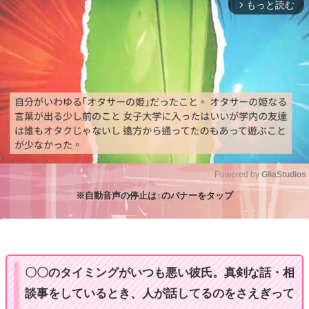
もっと読む
arrow_forward_ios
Powered by 
GliaStudios
※自動音声の停止は↑のバナーをタップ
M
u
t
e
〇〇のタイミングがいつも悪い彼氏。真剣な話・相
談事をしているとき、人が話してるのをさえぎって