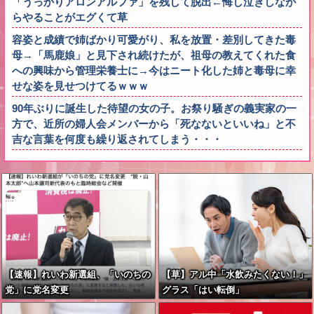
「うっかりアロンアルファ」を残して脱出←悔し泣きしなが
らやることがエグくて草
容姿と成績で姉ばかり可愛がり、私を放置・差別してきた毒
母→「馬鹿娘」と見下され続けたが、祖母の教えてくれた食
への興味から管理栄養士に→今はニート化した姉と毒母に幸
せな姿を見せつけてるｗｗｗ
90年ぶりに誕生した待望の女の子。お祭り騒ぎの義実家の一
方で、近所の婦人会メンバーから「死なないといいね」と不
吉な言葉を何度も繰り返されてしまう・・・
【速報】れいわ新選組、「いのちの
【草】アル中「水飲みたくない！」
党」に党名変更
グラス「はい転倒」