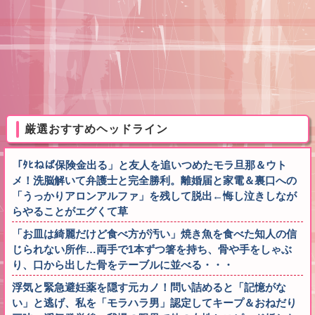
厳選おすすめヘッドライン
「ﾀﾋねば保険金出る」と友人を追いつめたモラ旦那＆ウト
メ！洗脳解いて弁護士と完全勝利。離婚届と家電＆裏口への
「うっかりアロンアルファ」を残して脱出←悔し泣きしなが
らやることがエグくて草
「お皿は綺麗だけど食べ方が汚い」焼き魚を食べた知人の信
じられない所作…両手で1本ずつ箸を持ち、骨や手をしゃぶ
り、口から出した骨をテーブルに並べる・・・
浮気と緊急避妊薬を隠す元カノ！問い詰めると「記憶がな
い」と逃げ、私を「モラハラ男」認定してキープ＆おねだり