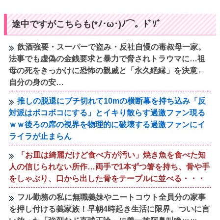
途中ですがこちらも(*ﾉ･ω･)ﾉ⌒。ﾄﾞｿﾞ
飲酒強要・スーパーで盗み・反社自慢の毒叔母一家。
法事でも虚偽の金銭要求と暴力で脅されトラウマに…祖
母の死をきっかけに恐怖の親戚と「永久絶縁」を決意←
自分の身の安…
推しの脱退にブチ切れて10mの横断幕を持ち込み「反
対派はボコボコにする」とイキり散らす過激ファン現る
ｗｗ後ろの席の視界を物理的に破壊する過激ファンにイ
ライラが止まらん
「お皿は綺麗だけど食べ方が汚い」焼き魚を食べた知
人の信じられない所作…両手で1本ずつ箸を持ち、骨や手
をしゃぶり、口から出した骨をテーブルに並べる・・・
フル勤務の私に無職義妹やニートコウト全員分の家事
を押し付ける義家族！早朝4時起き生活に限界。ついに言