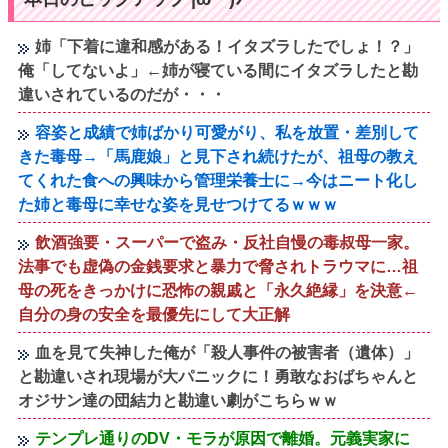
姉「下着に違和感がある！イタズラしたでしょ！？」
俺「してないよ」←姉が寝ている間にイタズラしたと勘
違いされているのだが・・・
容姿と成績で姉ばかり可愛がり、私を放置・差別して
きた毒母→「馬鹿娘」と見下され続けたが、祖母の教え
てくれた食への興味から管理栄養士に→今はニート化し
た姉と毒母に幸せな姿を見せつけてるｗｗｗ
飲酒強要・スーパーで盗み・反社自慢の毒叔母一家。
法事でも虚偽の金銭要求と暴力で脅されトラウマに…祖
母の死をきっかけに恐怖の親戚と「永久絶縁」を決意←
自分の身の安全を最優先にして大正解
血を見て失神した俺が「殺人事件の被害者（遺体）」
と勘違いされ現場が大パニックに！勇敢なおばちゃんと
オジサン達の団結力と勘違い劇がこちらｗｗ
テンプレ通りのDV・モラが原因で離婚。元義実家に