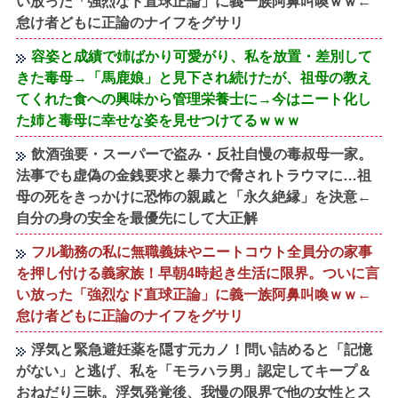
い放った「強烈なド直球正論」に義一族阿鼻叫喚ｗｗ←
怠け者どもに正論のナイフをグサリ
容姿と成績で姉ばかり可愛がり、私を放置・差別して
きた毒母→「馬鹿娘」と見下され続けたが、祖母の教え
てくれた食への興味から管理栄養士に→今はニート化し
た姉と毒母に幸せな姿を見せつけてるｗｗｗ
飲酒強要・スーパーで盗み・反社自慢の毒叔母一家。
法事でも虚偽の金銭要求と暴力で脅されトラウマに…祖
母の死をきっかけに恐怖の親戚と「永久絶縁」を決意←
自分の身の安全を最優先にして大正解
フル勤務の私に無職義妹やニートコウト全員分の家事
を押し付ける義家族！早朝4時起き生活に限界。ついに言
い放った「強烈なド直球正論」に義一族阿鼻叫喚ｗｗ←
怠け者どもに正論のナイフをグサリ
浮気と緊急避妊薬を隠す元カノ！問い詰めると「記憶
がない」と逃げ、私を「モラハラ男」認定してキープ＆
おねだり三昧。浮気発覚後、我慢の限界で他の女性とス