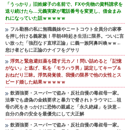
「うっかり」旧姓嫁子の名前で、FXや先物の資料請求を
送り続けたら…元義実家が電話番号を変更し、借金まみ
れになっていた話ｗｗｗｗｗ
フル勤務の私に無職義妹やニートコウト全員分の家事
を押し付ける義家族！早朝4時起き生活に限界。ついに言
い放った「強烈なド直球正論」に義一族阿鼻叫喚ｗｗ←
怠け者どもに正論のナイフをグサリ
浮気と緊急避妊薬を隠す元カノ！問い詰めると「記憶
がない」と逃げ、私を「モラハラ男」認定してキープ＆
おねだり三昧。浮気発覚後、我慢の限界で他の女性とス
ピード婚した結果ｗｗｗｗｗ
飲酒強要・スーパーで盗み・反社自慢の毒叔母一家。
法事でも虚偽の金銭要求と暴力で脅されトラウマに…祖
母の死をきっかけに恐怖の親戚と「永久絶縁」を決意←
自分の身の安全を最優先にして大正解
飲酒強要・スーパーで盗み・反社自慢の毒叔母一家。