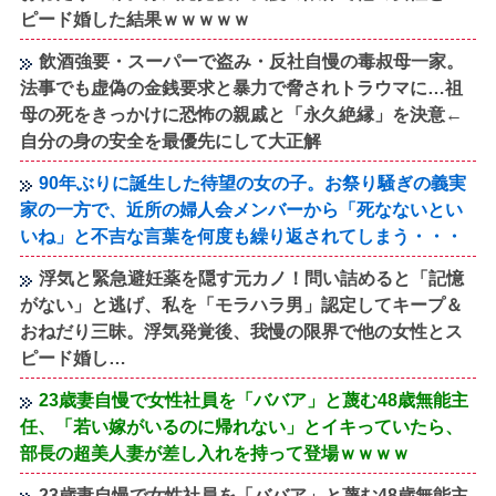
ピード婚した結果ｗｗｗｗｗ
飲酒強要・スーパーで盗み・反社自慢の毒叔母一家。
法事でも虚偽の金銭要求と暴力で脅されトラウマに…祖
母の死をきっかけに恐怖の親戚と「永久絶縁」を決意←
自分の身の安全を最優先にして大正解
90年ぶりに誕生した待望の女の子。お祭り騒ぎの義実
家の一方で、近所の婦人会メンバーから「死なないとい
いね」と不吉な言葉を何度も繰り返されてしまう・・・
浮気と緊急避妊薬を隠す元カノ！問い詰めると「記憶
がない」と逃げ、私を「モラハラ男」認定してキープ＆
おねだり三昧。浮気発覚後、我慢の限界で他の女性とス
ピード婚し…
23歳妻自慢で女性社員を「ババア」と蔑む48歳無能主
任、「若い嫁がいるのに帰れない」とイキっていたら、
部長の超美人妻が差し入れを持って登場ｗｗｗｗ
23歳妻自慢で女性社員を「ババア」と蔑む48歳無能主