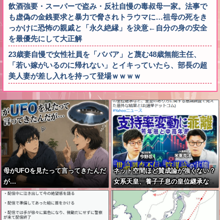
飲酒強要・スーパーで盗み・反社自慢の毒叔母一家。法事で
も虚偽の金銭要求と暴力で脅されトラウマに…祖母の死をき
っかけに恐怖の親戚と「永久絶縁」を決意←自分の身の安全
を最優先にして大正解
23歳妻自慢で女性社員を「ババア」と蔑む48歳無能主任、
「若い嫁がいるのに帰れない」とイキっていたら、部長の超
美人妻が差し入れを持って登場ｗｗｗｗ
母がUFOを見たって言ってきたんだ
ネット空間ほど賛成論が強くない？
が…
女系天皇、養子子息の皇位継承な
ど…皇室のあり方に関する意識調査
で見えた意外な結果とは