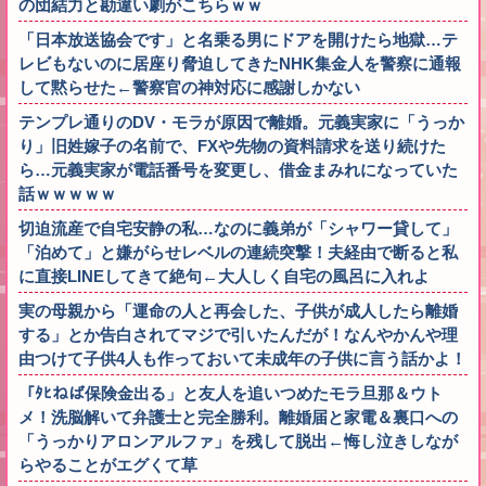
の団結力と勘違い劇がこちらｗｗ
「日本放送協会です」と名乗る男にドアを開けたら地獄…テ
レビもないのに居座り脅迫してきたNHK集金人を警察に通報
して黙らせた←警察官の神対応に感謝しかない
テンプレ通りのDV・モラが原因で離婚。元義実家に「うっか
り」旧姓嫁子の名前で、FXや先物の資料請求を送り続けた
ら…元義実家が電話番号を変更し、借金まみれになっていた
話ｗｗｗｗｗ
切迫流産で自宅安静の私…なのに義弟が「シャワー貸して」
「泊めて」と嫌がらせレベルの連続突撃！夫経由で断ると私
に直接LINEしてきて絶句←大人しく自宅の風呂に入れよ
実の母親から「運命の人と再会した、子供が成人したら離婚
する」とか告白されてマジで引いたんだが！なんやかんや理
由つけて子供4人も作っておいて未成年の子供に言う話かよ！
「ﾀﾋねば保険金出る」と友人を追いつめたモラ旦那＆ウト
メ！洗脳解いて弁護士と完全勝利。離婚届と家電＆裏口への
「うっかりアロンアルファ」を残して脱出←悔し泣きしなが
らやることがエグくて草