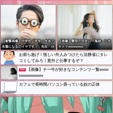
【衝撃画像】中学生「先生！水泳で
【画像】髪型が完全に『鬼頭』な女
水着になるのイヤです！」先生「分
キャラwwwwww
かった」→結果まさかの『こう』な
お前ら急げ！怪しい外人みつけたら法務省にタレ
ってしまうw w w w w w w
コミしてみろ！意外と仕事するぞ？
【画像】チー牛が好きなコンテンツ一覧www
NEW
wwwwwwww
カフェで長時間パソコン弄っている奴の正体