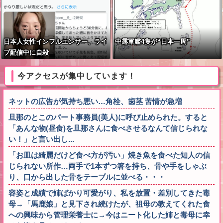
日本人女性インフルエンサー、ライ
中露軍艦4隻が“日本一周”
ブ配信中に自殺
今アクセスが集中しています！
ネットの広告が気持ち悪い…角栓、歯茎 苦情が急増
旦那のとこのパート事務員(美人)に呼び止められた。すると
「あんな物(昼食)を旦那さんに食べさせるなんて信じられな
い！」と言い出し...
「お皿は綺麗だけど食べ方が汚い」焼き魚を食べた知人の信
じられない所作…両手で1本ずつ箸を持ち、骨や手をしゃぶ
り、口から出した骨をテーブルに並べる・・・
容姿と成績で姉ばかり可愛がり、私を放置・差別してきた毒
母→「馬鹿娘」と見下され続けたが、祖母の教えてくれた食
への興味から管理栄養士に→今はニート化した姉と毒母に幸