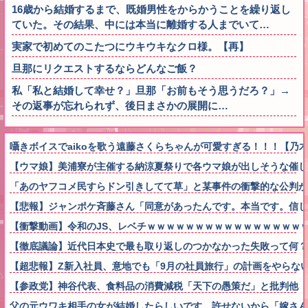
16歳から結婚するまで、既婚男性をからかうことを繰り返し
ていた。その結果、中には本当に離婚する人までいて…
実家で初めてのこたつにウキウキなクロ様。【再】
旦那にリクエストするならどんなご飯？
私「私と結婚して幸せ？」旦那「お前もそう思うだろ？」→
その返事が忘れられず、後日まさかの展開に…
囁きボイスでaikoを歌う遠藤さくらちゃんが可愛すぎる！！！【乃木
【ウマ娘】美浦寮が主催する納涼夏祭りで各ウマ娘が出しそうな催し
「あのヤフコメ民すらドン引きしてて草」と某事件の衝撃的な公判が
【悲報】ジャンポケ斉藤さん「同意があったんです。本当です。信じ
【衝撃動画】令和のJS、レベチｗｗｗｗｗｗｗｗｗｗｗｗｗｗｗｗ
【徹底議論】近代日本史で最も取り返しのつかなかった失敗って何？
【超悲報】Z新入社員、意地でも「9月の社員旅行」の計画をやらな
【参政党】神谷代表、食料品の消費減税「天下の愚策だ」と批判他
父の元ウワキ相手の女が結婚したらしいです。許せないから「嫁さんは