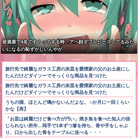
居酒屋で4名です！ってする時、アヘ顔ダブルピースしてるみた
いになるの恥ずかしいんやが
旅行先で綺麗なガラス工房の灰皿を愛煙家の父のお土産にし
たんだけどダイソーでそっくりな商品を見つけた
旅行先で綺麗なガラス工房の灰皿を愛煙家の父のお土産にし
たんだけどダイソーでそっくりな商品を見つけた
うちの猫、ほとんど鳴かないんだよな。 ○か月に一回くらい
かな【再】
「お皿は綺麗だけど食べ方が汚い」焼き魚を食べた知人の信
じられない所作…両手で1本ずつ箸を持ち、骨や手をしゃぶ
り、口から出した骨をテーブルに並べる・・・