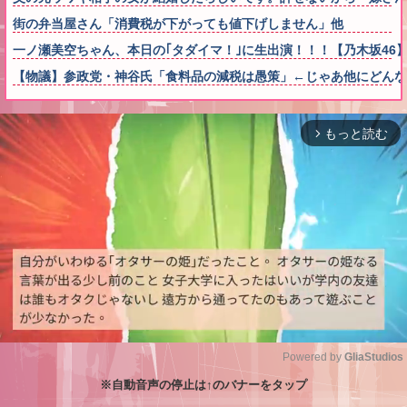
街の弁当屋さん「消費税が下がっても値下げしません」他
一ノ瀬美空ちゃん、本日の｢タダイマ！｣に生出演！！！【乃木坂46
【物議】参政党・神谷氏「食料品の減税は愚策」←じゃあ他にどん
もっと読む
arrow_forward_ios
Powered by 
GliaStudios
※自動音声の停止は↑のバナーをタップ
M