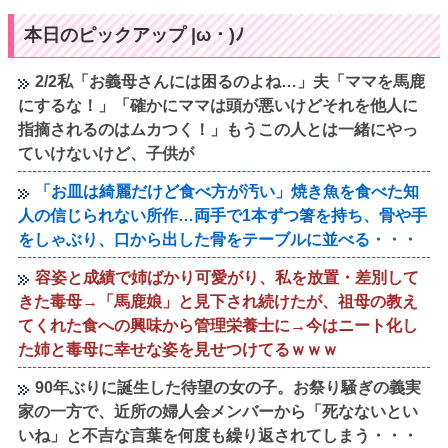
本日のピックアップ |ω・)ﾉ
2/2私「お義母さんには困るのよね…」夫「ママを馬鹿
にするな！」「確かにママは頭が悪いけどそれを他人に
指摘されるのはムカつく！」もうこの人とは一緒にやっ
ていけないけど、子供が
「お皿は綺麗だけど食べ方が汚い」焼き魚を食べた知
人の信じられない所作…両手で1本ずつ箸を持ち、骨や手
をしゃぶり、口から出した骨をテーブルに並べる・・・
容姿と成績で姉ばかり可愛がり、私を放置・差別して
きた毒母→「馬鹿娘」と見下され続けたが、祖母の教え
てくれた食への興味から管理栄養士に→今はニート化し
た姉と毒母に幸せな姿を見せつけてるｗｗｗ
90年ぶりに誕生した待望の女の子。お祭り騒ぎの義実
家の一方で、近所の婦人会メンバーから「死なないとい
いね」と不吉な言葉を何度も繰り返されてしまう・・・