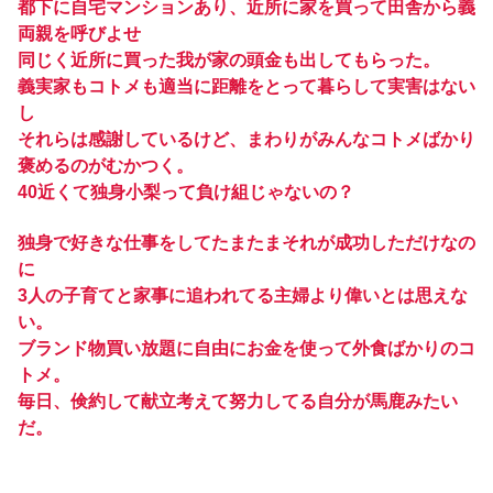
都下に自宅マンションあり、近所に家を買って田舎から義
両親を呼びよせ
同じく近所に買った我が家の頭金も出してもらった。
義実家もコトメも適当に距離をとって暮らして実害はない
し
それらは感謝しているけど、まわりがみんなコトメばかり
褒めるのがむかつく。
40近くて独身小梨って負け組じゃないの？
独身で好きな仕事をしてたまたまそれが成功しただけなの
に
3人の子育てと家事に追われてる主婦より偉いとは思えな
い。
ブランド物買い放題に自由にお金を使って外食ばかりのコ
トメ。
毎日、倹約して献立考えて努力してる自分が馬鹿みたい
だ。