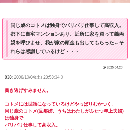
u
t
e
同じ歳のコトメは独身でバリバリ仕事して高収入。
都下に自宅マンションあり、近所に家を買って義両
親を呼びよせ、我が家の頭金も出してもらった←そ
れらは感謝しているけど・・・
2025.04.28
838:
2008/10/04(土) 23:58:34 0
書き逃げすみません。
コトメには世話になっているけどやっぱりむかつく。
同じ歳のコトメ(旦那姉、うちはわたしがふたつ年上夫婦)
は独身で
バリバリ仕事して高収入。