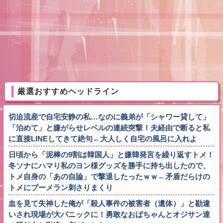
厳選おすすめヘッドライン
切迫流産で自宅安静の私…なのに義弟が「シャワー貸して」
「泊めて」と嫌がらせレベルの連続突撃！夫経由で断ると私
に直接LINEしてきて絶句←大人しく自宅の風呂に入れよ
日頃から「泥棒の9割は韓国人」と嫌韓発言を繰り返すトメ！
冬ソナにハマり私のヨン様グッズを勝手に持ち出したので、
トメ自身の「あの自論」で撃退したったｗｗ←矛盾だらけの
トメにブーメラン刺さりまくり
血を見て失神した俺が「殺人事件の被害者（遺体）」と勘違
いされ現場が大パニックに！勇敢なおばちゃんとオジサン達