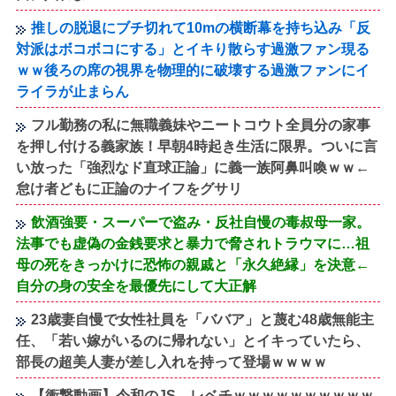
推しの脱退にブチ切れて10mの横断幕を持ち込み「反
対派はボコボコにする」とイキり散らす過激ファン現る
ｗｗ後ろの席の視界を物理的に破壊する過激ファンにイ
ライラが止まらん
フル勤務の私に無職義妹やニートコウト全員分の家事
を押し付ける義家族！早朝4時起き生活に限界。ついに言
い放った「強烈なド直球正論」に義一族阿鼻叫喚ｗｗ←
怠け者どもに正論のナイフをグサリ
飲酒強要・スーパーで盗み・反社自慢の毒叔母一家。
法事でも虚偽の金銭要求と暴力で脅されトラウマに…祖
母の死をきっかけに恐怖の親戚と「永久絶縁」を決意←
自分の身の安全を最優先にして大正解
23歳妻自慢で女性社員を「ババア」と蔑む48歳無能主
任、「若い嫁がいるのに帰れない」とイキっていたら、
部長の超美人妻が差し入れを持って登場ｗｗｗｗ
【衝撃動画】令和のJS、レベチｗｗｗｗｗｗｗｗｗｗ