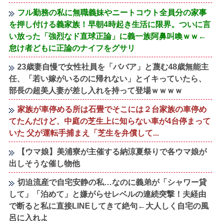
フル勤務の私に無職義妹やニートコウト全員分の家事
を押し付ける義家族！早朝4時起き生活に限界。ついに言
い放った「強烈なド直球正論」に義一族阿鼻叫喚ｗｗ←
怠け者どもに正論のナイフをグサリ
23歳妻自慢で女性社員を「ババア」と蔑む48歳無能主
任、「若い嫁がいるのに帰れない」とイキっていたら、
部長の超美人妻が差し入れを持って登場ｗｗｗｗ
家族が車停める所は石畳でそこには２台家族の車停め
てたんだけど、中庭の芝生上に知らない車が4台停まって
いた 父が運転手捕まえ「芝生を弁償して...
【ウマ娘】美浦寮が主催する納涼夏祭りで各ウマ娘が
出しそうな催し物他
切迫流産で自宅安静の私…なのに義弟が「シャワー貸
して」「泊めて」と嫌がらせレベルの連続突撃！夫経由
で断ると私に直接LINEしてきて絶句←大人しく自宅の風
呂に入れよ