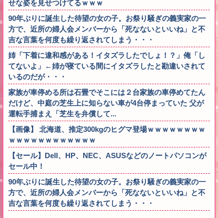
せな姿を見せつけてるｗｗｗ
90年ぶりに誕生した待望の女の子。お祭り騒ぎの義実家の一
方で、近所の婦人会メンバーから「死なないといいね」と不
吉な言葉を何度も繰り返されてしまう・・・
姉「下着に違和感がある！イタズラしたでしょ！？」俺「し
てないよ」←姉が寝ている間にイタズラしたと勘違いされて
いるのだが・・・
家族が車停める所は石畳でそこには２台家族の車停めてたん
だけど、中庭の芝生上に知らない車が4台停まっていた 父が
運転手捕まえ「芝生を弁償して...
【画像】 北海道、推定300kgのヒグマ登場ｗｗｗｗｗｗｗｗ
ｗｗｗｗｗｗｗｗｗｗｗｗ
【セール】Dell、HP、NEC、ASUSなどのノートパソコンが
セール中！
90年ぶりに誕生した待望の女の子。お祭り騒ぎの義実家の一
方で、近所の婦人会メンバーから「死なないといいね」と不
吉な言葉を何度も繰り返されてしまう・・・