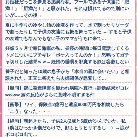
お姫様だっこを夢見る肥満な私、プールである子供達に「肥
満！」「肥満だ！」と騒がれた。それは慣れてるので別にい
いが……その後→
夏に手作りの冷やし飴の原液を作って、水で割ったりソーダ
で割ったりして子供の友達にも振る舞っていた → すると子供
の友達でもなんでもない子のママがうちに来て…
妊娠５ヶ月で毎日激眠の私。昼寝の時間に毎日電話してくる
トメについにブチギレ「ボケ入ってんのか！」怒鳴ってガチ
ャ切りした結果ｗｗ←妊婦の睡眠を邪魔する奴は容赦しない
養子だと知った10歳の息子から「本当の親に会いたい」と相
談された。正直に答えたら夫婦関係が急変して…
【疑問】嫁に発達障害を疑われ病院へ直行→診断結果がコレ
wwww 嫁の反応がさらに意味不明すぎる件
【衝撃】 ワイ、保険金2億円と遺産6000万円を相続したら
「こう」なった・・・
【絶句】朝起きたら、子供2人(2歳と5歳)がシんでいた。私
（腕はひっかき傷だらけで、顔もヒリヒリするし…）→涙が
ボロボロ出て…