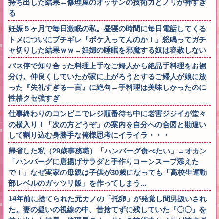
持ち出した結果←修理屋のオッサンの技術力とノリが神すぎ
る
妊娠５ヶ月で毎日激眠の私。昼寝の時間に毎日電話してくる
トメについにブチギレ「ボケ入ってんのか！」怒鳴ってガチ
ャ切りした結果ｗｗ←妊婦の睡眠を邪魔する奴は容赦しない
バス停で知り合った料理上手なご婦人から絶品手料理をお裾
分け。仲良くしていたが家に上がろうとするご婦人が娘に放
った『失礼すぎる一言』に絶句←手料理は美味しかったのに
性格クセ強すぎ
仕事終わりのコンビニでレジ順番待ち中に老害ジジイが堂々
の横入り！「次の方どうぞ」の案内を自分への合図と勘違い
して割り込む身勝手な俺様思考にイライラ・・・
帰省した私（29歳事務職）「ハンバーグ食べたい」→オカン
「ハンバーグに唐揚げサラダと手作りコーンスープ添えた
で！」なぜ実家の母親は子供が30歳になっても「高校生運動
部レベルのガッツリ飯」を作ってしまう...
14年前に捨てられた元カノの「托卵」が発覚し間男扱いされ
た。妻の疑いの視線の中、昔捨てずに残していた『〇〇』を