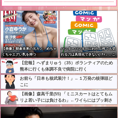
【画像】朝倉未来の元カノ、めちゃ
ハンターハンターにわか「何でも切
くちゃエグい乳を持つ
れる刀は具現化できない(ﾆﾁｯ」←こ
れ
【悲報】へずまりゅう（35）ボランティアのため
熊本に行くも体調不良で病院に行く
お前ら「日本も核武装汁！」←１万発の核弾頭ど
こに
【画像】森高千里(55) 「ミニスカートはとてもム
リよ若い子には負けるわ」←ワイらにはブッ刺さ
りまくってしまうw w w w w w