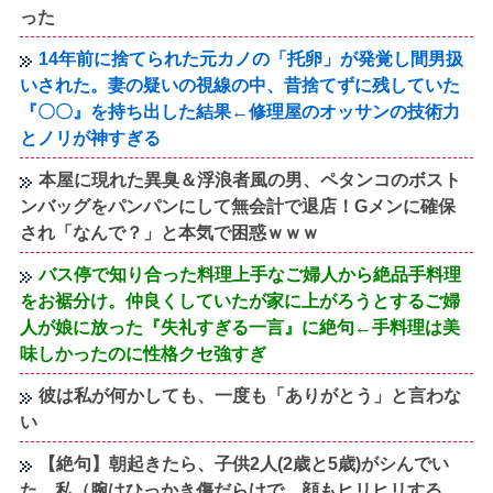
った
14年前に捨てられた元カノの「托卵」が発覚し間男扱
いされた。妻の疑いの視線の中、昔捨てずに残していた
『〇〇』を持ち出した結果←修理屋のオッサンの技術力
とノリが神すぎる
本屋に現れた異臭＆浮浪者風の男、ペタンコのボスト
ンバッグをパンパンにして無会計で退店！Gメンに確保
され「なんで？」と本気で困惑ｗｗｗ
バス停で知り合った料理上手なご婦人から絶品手料理
をお裾分け。仲良くしていたが家に上がろうとするご婦
人が娘に放った『失礼すぎる一言』に絶句←手料理は美
味しかったのに性格クセ強すぎ
彼は私が何かしても、一度も「ありがとう」と言わな
い
【絶句】朝起きたら、子供2人(2歳と5歳)がシんでい
た。私（腕はひっかき傷だらけで、顔もヒリヒリする