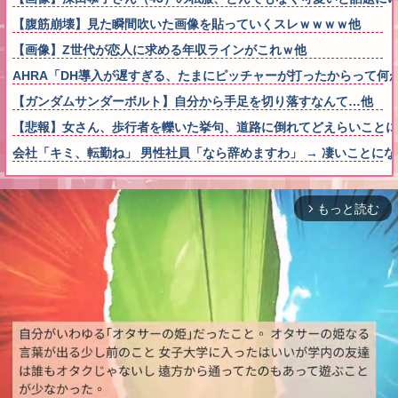
【腹筋崩壊】見た瞬間吹いた画像を貼っていくスレｗｗｗｗ他
【画像】Z世代が恋人に求める年収ラインがこれｗ他
AHRA「DH導入が遅すぎる、たまにピッチャーが打ったからって何
【ガンダムサンダーボルト】自分から手足を切り落すなんて…他
【悲報】女さん、歩行者を轢いた挙句、道路に倒れてどえらいことになって
会社「キミ、転勤ね」 男性社員「なら辞めますわ」 → 凄いことに
もっと読む
arrow_forward_ios