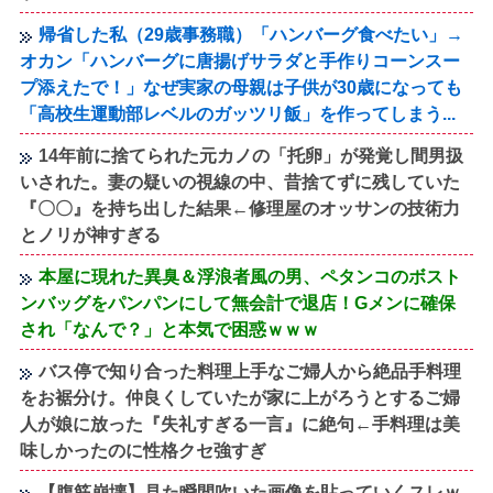
帰省した私（29歳事務職）「ハンバーグ食べたい」→
オカン「ハンバーグに唐揚げサラダと手作りコーンスー
プ添えたで！」なぜ実家の母親は子供が30歳になっても
「高校生運動部レベルのガッツリ飯」を作ってしまう...
14年前に捨てられた元カノの「托卵」が発覚し間男扱
いされた。妻の疑いの視線の中、昔捨てずに残していた
『〇〇』を持ち出した結果←修理屋のオッサンの技術力
とノリが神すぎる
本屋に現れた異臭＆浮浪者風の男、ペタンコのボスト
ンバッグをパンパンにして無会計で退店！Gメンに確保
され「なんで？」と本気で困惑ｗｗｗ
バス停で知り合った料理上手なご婦人から絶品手料理
をお裾分け。仲良くしていたが家に上がろうとするご婦
人が娘に放った『失礼すぎる一言』に絶句←手料理は美
味しかったのに性格クセ強すぎ
【腹筋崩壊】見た瞬間吹いた画像を貼っていくスレｗ