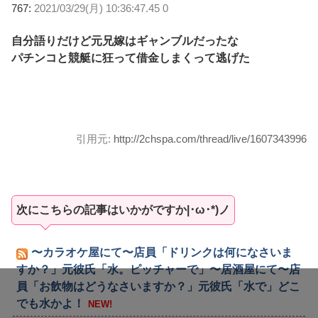
767:
2021/03/29(月) 10:36:47.45 0
自分語りだけど元兄嫁はギャンブルだったな
パチンコと競艇に狂って借金しまくって逃げた
引用元:
http://2chspa.com/thread/live/1607343996
次にこちらの記事はいかがですか|･ω･*)ノ
〜カラオケ屋にて〜店員「ドリンクは何になさいま
すか？」元彼氏「水。ピッチャーで」〜居酒屋にて〜店
員「お飲物はどうなさいますか？」元彼氏「水で」どこ
でも水かよ！
NEW!