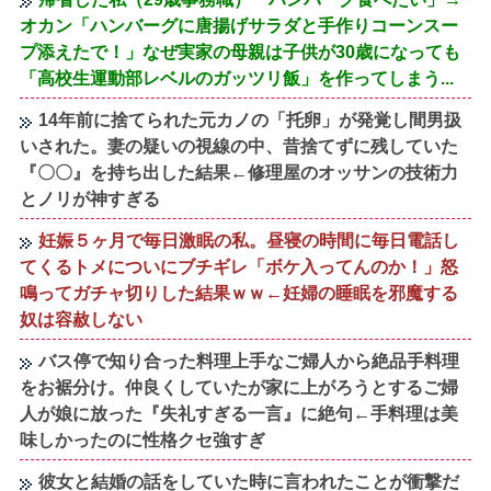
オカン「ハンバーグに唐揚げサラダと手作りコーンスー
プ添えたで！」なぜ実家の母親は子供が30歳になっても
「高校生運動部レベルのガッツリ飯」を作ってしまう...
14年前に捨てられた元カノの「托卵」が発覚し間男扱
いされた。妻の疑いの視線の中、昔捨てずに残していた
『〇〇』を持ち出した結果←修理屋のオッサンの技術力
とノリが神すぎる
妊娠５ヶ月で毎日激眠の私。昼寝の時間に毎日電話し
てくるトメについにブチギレ「ボケ入ってんのか！」怒
鳴ってガチャ切りした結果ｗｗ←妊婦の睡眠を邪魔する
奴は容赦しない
バス停で知り合った料理上手なご婦人から絶品手料理
をお裾分け。仲良くしていたが家に上がろうとするご婦
人が娘に放った『失礼すぎる一言』に絶句←手料理は美
味しかったのに性格クセ強すぎ
彼女と結婚の話をしていた時に言われたことが衝撃だ