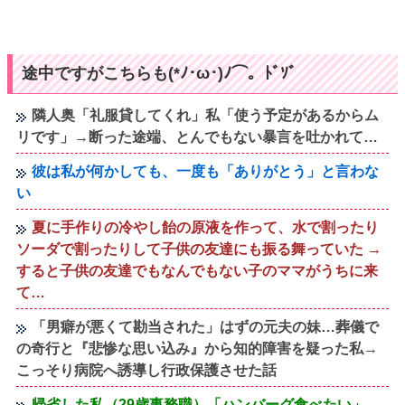
途中ですがこちらも(*ﾉ･ω･)ﾉ⌒。ﾄﾞｿﾞ
隣人奥「礼服貸してくれ」私「使う予定があるからム
リです」→断った途端、とんでもない暴言を吐かれて…
彼は私が何かしても、一度も「ありがとう」と言わな
い
夏に手作りの冷やし飴の原液を作って、水で割ったり
ソーダで割ったりして子供の友達にも振る舞っていた →
すると子供の友達でもなんでもない子のママがうちに来
て…
「男癖が悪くて勘当された」はずの元夫の妹…葬儀で
の奇行と『悲惨な思い込み』から知的障害を疑った私→
こっそり病院へ誘導し行政保護させた話
帰省した私（29歳事務職）「ハンバーグ食べたい」→