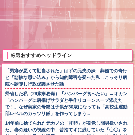
厳選おすすめヘッドライン
「男癖が悪くて勘当された」はずの元夫の妹…葬儀での奇行
と『悲惨な思い込み』から知的障害を疑った私→こっそり病
院へ誘導し行政保護させた話
帰省した私（29歳事務職）「ハンバーグ食べたい」→オカン
「ハンバーグに唐揚げサラダと手作りコーンスープ添えた
で！」なぜ実家の母親は子供が30歳になっても「高校生運動
部レベルのガッツリ飯」を作ってしまう...
14年前に捨てられた元カノの「托卵」が発覚し間男扱いされ
た。妻の疑いの視線の中、昔捨てずに残していた『〇〇』を