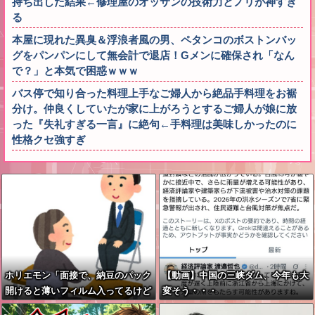
持ち出した結果←修理屋のオッサンの技術力とノリが神すぎ
る
本屋に現れた異臭＆浮浪者風の男、ペタンコのボストンバッ
グをパンパンにして無会計で退店！Gメンに確保され「なん
で？」と本気で困惑ｗｗｗ
バス停で知り合った料理上手なご婦人から絶品手料理をお裾
分け。仲良くしていたが家に上がろうとするご婦人が娘に放
った『失礼すぎる一言』に絶句←手料理は美味しかったのに
性格クセ強すぎ
ホリエモン「面接で、納豆のパック
【動画】中国の三峡ダム、今年も大
開けると薄いフィルム入ってるけど
変そう・・・
あれなんのためか教えてって聞くわ