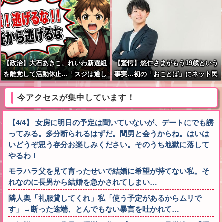
け」
【政治】大石あきこ、れいわ新選組
【驚愕】悠仁さまがもう19歳という
を離党して活動休止…「スジは通し
事実…初の「おことば」にネット民
ます」とは何だったのか
驚嘆
今アクセスが集中しています！
【4/4】 女房に明日の予定は聞いていないが、デートにでも誘
ってみる。多分断られるはずだ。間男と会うからね。はいは
いどうぞ思う存分お楽しみください。そのうち地獄に落して
やるわ！
モラハラ父を見て育ったせいで結婚に希望が持てない私。そ
れなのに長男から結婚を急かされてしまい…
隣人奥「礼服貸してくれ」私「使う予定があるからムリで
す」→断った途端、とんでもない暴言を吐かれて…