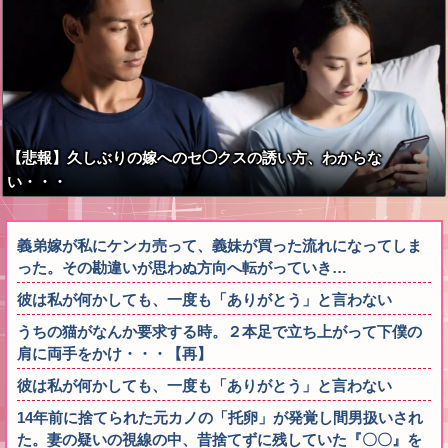
【悲報】久しぶりの嫁へのセ◯クスの誘い方、わからな
い・・・
義弟嫁が私にケンカ売って、義妹が買った流れになってしま
った。その勘違いが思わぬ方向へ転がっていき…
彼は私が何かしても、一度も「ありがとう」と言わない
うちの猫がなんか要求する時。２本足で立ち上がって下僕の
肩に両手をかけ・・・【再】
彼は私が何かしても、一度も「ありがとう」と言わない
14年前に捨てられた元カノの「托卵」が発覚し間男扱いされ
た。妻の疑いの視線の中、昔捨てずに残していた『〇〇』を