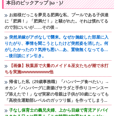
本日のピックアップ |ω・)ﾉ
お姫様だっこを夢見る肥満な私、プールである子供達
に「肥満！」「肥満だ！」と騒がれた。それは慣れてる
ので別にいいが……その後→
突然弟嫁がアポなしで襲来。なぜか施錠した部屋に入
りたがり、事情を聞こうとしたけど突然姿を消した。何
がしたかったの？気持ち悪い…あ、置物無くなってる…
→後日談にドン引き。
【画像】秋葉原で大量のメイド＆巫女たちが潮で水打
ちを実施wwwwwwwww他
帰省した私（29歳事務職）「ハンバーグ食べたい」→
オカン「ハンバーグに唐揚げサラダと手作りコーンスー
プ添えたで！」なぜ実家の母親は子供が30歳になっても
「高校生運動部レベルのガッツリ飯」を作ってしまう...
子なし保育士の義兄夫婦、上から目線で育児アドバイ