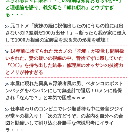
スされる日々に限界！「この時期は知育おもちゃが〜」
と理想論を語り、義父母も「頼れ頼れ」とウザすぎ
る・・・
元コトメ「実妹の姪に祝儀出したのにうちの娘には出
さないの!?差別だ100万出せ！」→断ったら我が家に侵入
して1000万相当の宝飾品を泥＆夫の形見を破壊！
14年前に捨てられた元カノの「托卵」が発覚し間男扱
いされた。妻の疑いの視線の中、昔捨てずに残していた
『〇〇』を持ち出した結果←修理屋のオッサンの技術力
とノリが神すぎる
本屋に現れた異臭＆浮浪者風の男、ペタンコのボスト
ンバッグをパンパンにして無会計で退店！Gメンに確保
され「なんで？」と本気で困惑ｗｗｗ
仕事終わりのコンビニでレジ順番待ち中に老害ジジイ
が堂々の横入り！「次の方どうぞ」の案内を自分への合
図と勘違いして割り込む身勝手な俺様思考にイライ
ラ・・・