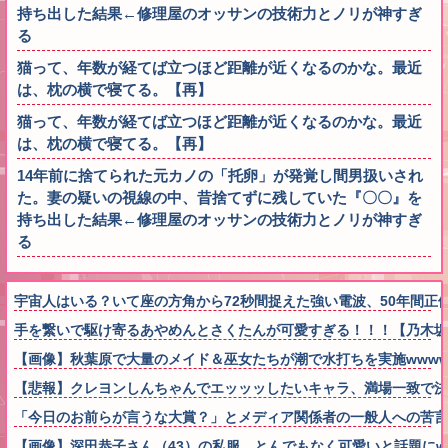
持ち出した結果←修理屋のオッサンの技術力とノリが神すぎ
る
猫って、年数が経てば立つほど距離が近くなるのかな。最近
は、枕の横で寝てる。【再】
猫って、年数が経てば立つほど距離が近くなるのかな。最近
は、枕の横で寝てる。【再】
14年前に捨てられた元カノの「托卵」が発覚し間男扱いされ
た。妻の疑いの視線の中、昔捨てずに残していた『〇〇』を
持ち出した結果←修理屋のオッサンの技術力とノリが神すぎ
る
宇宙人はいる？いて座の方角から72秒間捉えた強い電波、50年間正
手を繋いで駆け寄るあやめんとさくたんが可愛すぎる！！！【乃木坂
【画像】秋葉原で大量のメイド＆巫女たちが潮で水打ちを実施wwww
【悲報】クレヨンしんちゃんでエッッッしたいキャラ、満場一致で決
「今日のお前らが言うな大賞？」とメディア関係者の一般人への苦
【画像】深田恭子さん（43）の私服、とんでもなく可愛いと話題にw