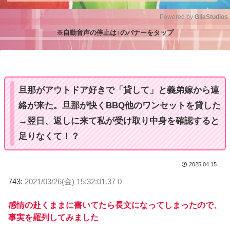
Powered by 
GliaStudios
※自動音声の停止は↑のバナーをタップ
M
u
t
e
旦那がアウトドア好きで「貸して」と義弟嫁から連
絡が来た。旦那が快くBBQ他のワンセットを貸した
→翌日、返しに来て私が受け取り中身を確認すると
足りなくて！？
2025.04.15
743:
2021/03/26(金) 15:32:01.37 0
感情の赴くままに書いてたら長文になってしまったので、
事実を羅列してみました