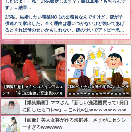
したのよ！」私「DNA鑑定します？」義妹旦那「もちろんで
す」→結果…
2/6私、結婚したい職業NO.1の公務員なんですけど、嫁が子
供連れて家出した。全く理由は思いつかないけど強いてあげ
るとすれば母のせいかもしれない。嫁のせいでアトピー悪…
【閲覧注意】メキシコのインフルエ
移民ベトナム女達の宅飲み、レベチ
ンサー「今日は友達と配達員のアル
ｗｗｗｗｗｗｗｗｗｗｗｗｗｗｗｗ
バイトを体験してみるよ！！」←結
ｗｗｗｗｗｗｗｗ
【爆笑動画】ママさん「新しい洗濯機買って1発目
果・・・
に回したらコレw」←こwれwはw w w w w w w w
w w
【画像】美人女将が作る海鮮丼、さすがにセクシ
ーすぎるwwwwww