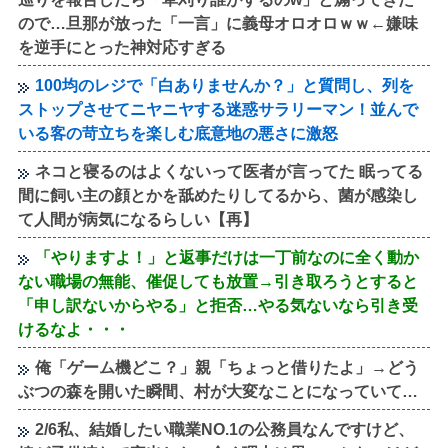
ので…旦那が放った「一言」に義母オロオロｗｗ←嫌味
を逆手にとった神対応すぎる
100均のレジで「白ありませんか？」と質問し、列を
ストップさせてニヤニヤする迷惑サラリーマン！並んで
いる客の苛立ちを楽しむ底意地の悪さに激怒
ネコと寝るのはよくないって医者が言ってた 眠ってる
間に飼い主の顔とかを舐めたりしてるから、菌が感染し
て人間が病気になるらしい【再】
「やりますよ！」と返事だけは一丁前なのに全く動か
ない職場の無能、催促しても放置→引き取ろうとすると
「申し訳ないからやる」と拒否…やる気ないなら引き受
けるなよ・・・
俺「ゲーム機どこ？」親「ちょっと借りたよ」→どう
ぶつの森を開いた瞬間、村が大変なことになっていて…
2/6私、結婚したい職業NO.1の公務員なんですけど、