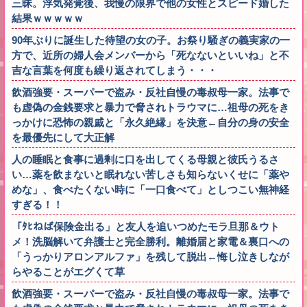
三昧。浮気発覚後、我慢の限界で他の女性とスピード婚した
結果ｗｗｗｗｗ
90年ぶりに誕生した待望の女の子。お祭り騒ぎの義実家の一
方で、近所の婦人会メンバーから「死なないといいね」と不
吉な言葉を何度も繰り返されてしまう・・・
飲酒強要・スーパーで盗み・反社自慢の毒叔母一家。法事で
も虚偽の金銭要求と暴力で脅されトラウマに…祖母の死をき
っかけに恐怖の親戚と「永久絶縁」を決意←自分の身の安全
を最優先にして大正解
人の睡眠と食事に過剰に口を出してくる母親と彼氏うるさ
い…薬を飲まないと眠れない苦しさも知らないくせに「薬や
めな」、食べたくない時に「一口食べて」としつこい無神経
すぎる！！
「ﾀﾋねば保険金出る」と友人を追いつめたモラ旦那＆ウト
メ！洗脳解いて弁護士と完全勝利。離婚届と家電＆裏口への
「うっかりアロンアルファ」を残して脱出←悔し泣きしなが
らやることがエグくて草
飲酒強要・スーパーで盗み・反社自慢の毒叔母一家。法事で