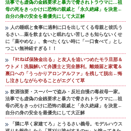
法事でも虚偽の金銭要求と暴力で脅されトラウマに…祖
母の死をきっかけに恐怖の親戚と「永久絶縁」を決意←
自分の身の安全を最優先にして大正解
人の睡眠と食事に過剰に口を出してくる母親と彼氏う
るさい…薬を飲まないと眠れない苦しさも知らないくせ
に「薬やめな」、食べたくない時に「一口食べて」とし
つこい無神経すぎる！！
「ﾀﾋねば保険金出る」と友人を追いつめたモラ旦那＆
ウトメ！洗脳解いて弁護士と完全勝利。離婚届と家電＆
裏口への「うっかりアロンアルファ」を残して脱出←悔
し泣きしながらやることがエグくて草
飲酒強要・スーパーで盗み・反社自慢の毒叔母一家。
法事でも虚偽の金銭要求と暴力で脅されトラウマに…祖
母の死をきっかけに恐怖の親戚と「永久絶縁」を決意←
自分の身の安全を最優先にして大正解
「隣に早く家建てろ」とうるさい義母。モデルハウス
巡りを報告したら「草刈り誰がするのw」と煽ってきた