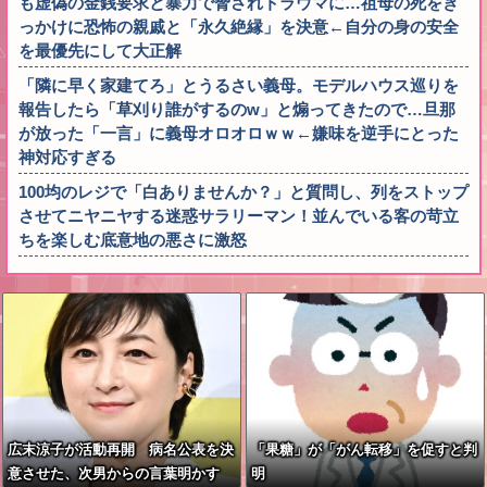
も虚偽の金銭要求と暴力で脅されトラウマに…祖母の死をき
っかけに恐怖の親戚と「永久絶縁」を決意←自分の身の安全
を最優先にして大正解
「隣に早く家建てろ」とうるさい義母。モデルハウス巡りを
報告したら「草刈り誰がするのw」と煽ってきたので…旦那
が放った「一言」に義母オロオロｗｗ←嫌味を逆手にとった
神対応すぎる
100均のレジで「白ありませんか？」と質問し、列をストップ
させてニヤニヤする迷惑サラリーマン！並んでいる客の苛立
ちを楽しむ底意地の悪さに激怒
広末涼子が活動再開 病名公表を決
「果糖」が「がん転移」を促すと判
意させた、次男からの言葉明かす
明