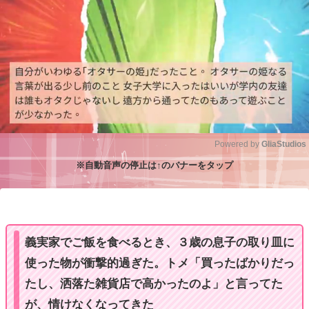
Powered by 
GliaStudios
※自動音声の停止は↑のバナーをタップ
M
u
t
e
義実家でご飯を食べるとき、３歳の息子の取り皿に
使った物が衝撃的過ぎた。トメ「買ったばかりだっ
たし、洒落た雑貨店で高かったのよ」と言ってた
が、情けなくなってきた