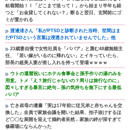
粘着開始！！「どこまで送って！」から始まり半年も経
つと「お金貸してくれない？」断ると翌日、玄関前にゴ
ミが置かれる
渡邊渚さん「私がPTSDと診断された当時、世間はま
だPTSDという言葉は浸透されていませんでした」他
23歳妻自慢で女性社員を「ババア」と蔑む48歳無能主
任、「若い嫁がいるのに帰れない」とイキっていたら、
部長の超美人妻が差し入れを持って登場ｗｗｗｗ
ウトの還暦祝いにホテル食事会と孫手作りの湯のみを
用意。トメ「え？旅行じゃないの？周りは旅行なのに」
図々しすぎる暴言に絶句←孫の気持ちを無下にする最低
ババア
亡き叔母の遺書「実は17年前に従兄弟と赤ちゃんを交
換した」全員で家族会議を開いた結果、拍子抜けするほ
ど〇〇な展開を迎えて婚約者呆然←家族の絆が深すぎて
修羅場にならんかった