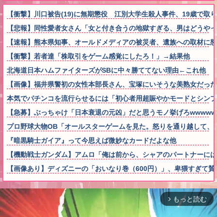
【衝撃】川口被告(19)に無期懲役 江別大学生殺人事件、19歳で
【悲報】同性愛者女さん「女と付き合うの地獄すぎる、男はどうやっ
【速報】熊本県知事、オールドメディアの被災者、遺族への取材に
【衝撃】若者達「株取引をゲーム感覚にしたろ！」→結果他
北海道日本ハムファイターズがSBに中々勝ててない理由←これ他
【画像】福井県警初の女性本部長さん、宝塚にいそうな美熟女だった
本気でパチンコを流行らせるには「初心者用超賑やかモードとシンプ
【急募】ぶっちゃけ「日本衰退の元凶」だと思うモノ挙げろwwwww
プロ野球大物OB「オールスターゲームを見た。怒りを通り越して、
『暗黒騎士ガイア』って今思えば微妙なカードだよな他
【機動戦士ガンダム】アムロ「俺は前から、シャアのパートナーに
【画像あり】ディズニーの「おいなり巻（600円）」、卑猥すぎて賛
もっと読む
arrow_forward_ios