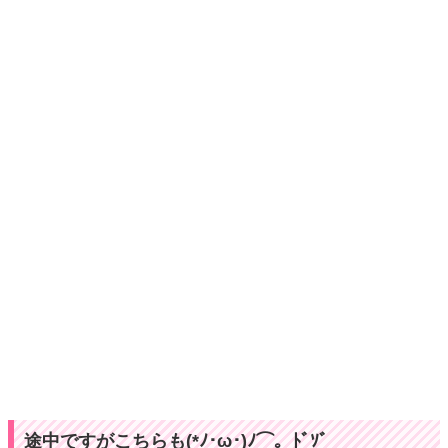
途中ですがこちらも(*ﾉ･ω･)ﾉ⌒。ﾄﾞｿﾞ