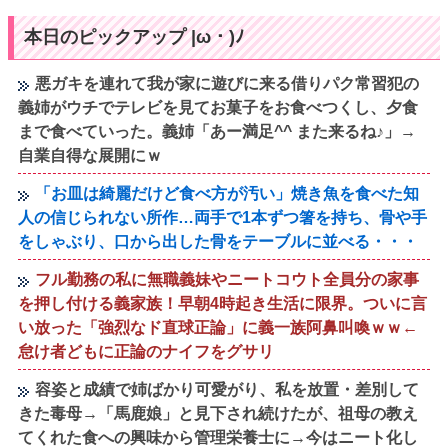
本日のピックアップ |ω・)ﾉ
悪ガキを連れて我が家に遊びに来る借りパク常習犯の
義姉がウチでテレビを見てお菓子をお食べつくし、夕食
まで食べていった。義姉「あー満足^^ また来るね♪」→
自業自得な展開にｗ
「お皿は綺麗だけど食べ方が汚い」焼き魚を食べた知
人の信じられない所作…両手で1本ずつ箸を持ち、骨や手
をしゃぶり、口から出した骨をテーブルに並べる・・・
フル勤務の私に無職義妹やニートコウト全員分の家事
を押し付ける義家族！早朝4時起き生活に限界。ついに言
い放った「強烈なド直球正論」に義一族阿鼻叫喚ｗｗ←
怠け者どもに正論のナイフをグサリ
容姿と成績で姉ばかり可愛がり、私を放置・差別して
きた毒母→「馬鹿娘」と見下され続けたが、祖母の教え
てくれた食への興味から管理栄養士に→今はニート化し