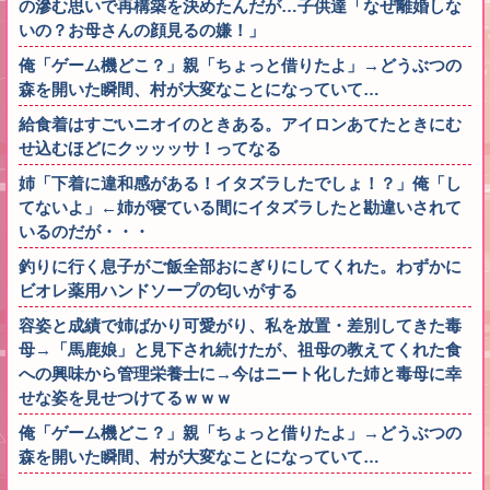
の滲む思いで再構築を決めたんだが…子供達「なぜ離婚しな
いの？お母さんの顔見るの嫌！」
俺「ゲーム機どこ？」親「ちょっと借りたよ」→どうぶつの
森を開いた瞬間、村が大変なことになっていて…
給食着はすごいニオイのときある。アイロンあてたときにむ
せ込むほどにクッッッサ！ってなる
姉「下着に違和感がある！イタズラしたでしょ！？」俺「し
てないよ」←姉が寝ている間にイタズラしたと勘違いされて
いるのだが・・・
釣りに行く息子がご飯全部おにぎりにしてくれた。わずかに
ビオレ薬用ハンドソープの匂いがする
容姿と成績で姉ばかり可愛がり、私を放置・差別してきた毒
母→「馬鹿娘」と見下され続けたが、祖母の教えてくれた食
への興味から管理栄養士に→今はニート化した姉と毒母に幸
せな姿を見せつけてるｗｗｗ
俺「ゲーム機どこ？」親「ちょっと借りたよ」→どうぶつの
森を開いた瞬間、村が大変なことになっていて…