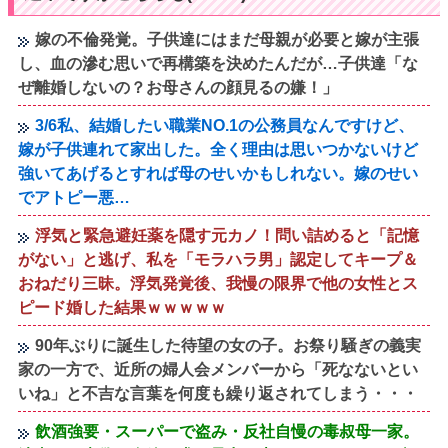
嫁の不倫発覚。子供達にはまだ母親が必要と嫁が主張
し、血の滲む思いで再構築を決めたんだが…子供達「な
ぜ離婚しないの？お母さんの顔見るの嫌！」
3/6私、結婚したい職業NO.1の公務員なんですけど、
嫁が子供連れて家出した。全く理由は思いつかないけど
強いてあげるとすれば母のせいかもしれない。嫁のせい
でアトピー悪…
浮気と緊急避妊薬を隠す元カノ！問い詰めると「記憶
がない」と逃げ、私を「モラハラ男」認定してキープ＆
おねだり三昧。浮気発覚後、我慢の限界で他の女性とス
ピード婚した結果ｗｗｗｗｗ
90年ぶりに誕生した待望の女の子。お祭り騒ぎの義実
家の一方で、近所の婦人会メンバーから「死なないとい
いね」と不吉な言葉を何度も繰り返されてしまう・・・
飲酒強要・スーパーで盗み・反社自慢の毒叔母一家。