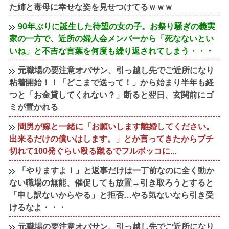
た姉と毒母に幸せな姿を見せつけてるｗｗｗ
90年ぶりに誕生した待望の女の子。お祭り騒ぎの義実
家の一方で、近所の婦人会メンバーから「死なないとい
いね」と不吉な言葉を何度も繰り返されてしまう・・・
元職場の要注意オバサン、引っ越し先でご近所になり
粘着開始！！「どこまで送って！」から始まり半年も経
つと「お金貸してくれない？」断ると翌日、玄関前にゴ
ミが置かれる
間男が嫁と一緒に「お願いします離婚してください。
出来るだけの償いはします。」とか言ってきたからブチ
切れて100発ぐらい殴る蹴るでフルボッコに...
「やりますよ！」と返事だけは一丁前なのに全く動か
ない職場の無能、催促しても放置→引き取ろうとすると
「申し訳ないからやる」と拒否…やる気ないなら引き受
けるなよ・・・
元職場の要注意オバサン、引っ越し先でご近所になり