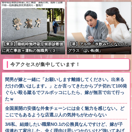
【東京】睡眠時無呼吸症候群診断後
【草】アル中「水飲みたくない！」
に死亡事故＝運転の無職男（３
グラス「はい転倒」
４）、独断で治療中断―危険運転致
死罪適用も
今アクセスが集中しています！
間男が嫁と一緒に「お願いします離婚してください。出来る
だけの償いはします。」とか言ってきたからブチ切れて100発
ぐらい殴る蹴るでフルボッコにしたら、嫁が無言で出て行っ
たｗ
全国展開の安価な外食チェーンには全く魅力を感じない。ど
こにでもあるような店選ぶ人の気持ちがわからない
3/6私、結婚したい職業NO.1の公務員なんですけど、嫁が子
供連れて家出した。全く理由は思いつかないけど強いてあげ