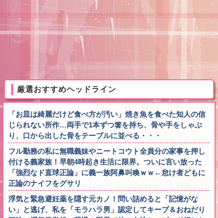
厳選おすすめヘッドライン
「お皿は綺麗だけど食べ方が汚い」焼き魚を食べた知人の信
じられない所作…両手で1本ずつ箸を持ち、骨や手をしゃぶ
り、口から出した骨をテーブルに並べる・・・
フル勤務の私に無職義妹やニートコウト全員分の家事を押し
付ける義家族！早朝4時起き生活に限界。ついに言い放った
「強烈なド直球正論」に義一族阿鼻叫喚ｗｗ←怠け者どもに
正論のナイフをグサリ
浮気と緊急避妊薬を隠す元カノ！問い詰めると「記憶がな
い」と逃げ、私を「モラハラ男」認定してキープ＆おねだり