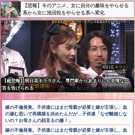
【悲報】今のアニメ、女に自分の趣味をやらせる
系から女に池沼役をやらせる系へ変化
【超悲報】明日花キララさん、専門家からあまりにも非情な一
言を告げられる
嫁の不倫発覚。子供達にはまだ母親が必要と嫁が主張し、血
の滲む思いで再構築を決めたんだが…子供達「なぜ離婚しな
いの？お母さんの顔見るの嫌！」
嫁の不倫発覚。子供達にはまだ母親が必要と嫁が主張し、血