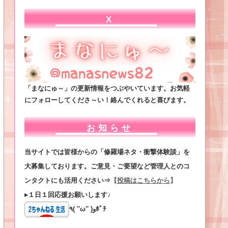
X
「まなにゅ～」の更新情報をつぶやいています。お気軽
にフォローしてくださ～い！絡んでくれると喜びます。
お知らせ
当サイトでは皆様からの「修羅場ネタ・衝撃体験談」を
大募集しております。ご意見・ご要望など管理人とのコ
ンタクトにも活用ください⇒
【
投稿はこちらから
】
▸１日１回応援お願いします♪
٩( ''ω'' )وﾎﾟﾁ