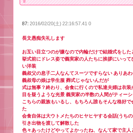
87:
2016/02/20(土) 22:16:57.41 0
長文愚痴失礼します
お互い目立つのが嫌なので内輪だけで結婚式をした
挙式前にドレス姿で義実家の人たちに挨拶にいってび
い洋装
義叔父の息子二人なんてスーツですらない ありあ
義叔母の娘は学生服 葬式じゃないんだが
式は無事？終わり、会食に行くので私達夫婦は衣装
目を疑うような光景 義実家の半数の人間がティー
こちらの親族もいるし、もちろん誰もそんな格好で
た
会食自体は大ウトメたちのヒヤヒヤする会話(うちの
引き出物を渡して解散した
色々あったけどやってよかったね、なんて家で主人