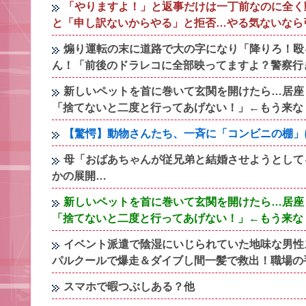
「やりますよ！」と返事だけは一丁前なのに全く
と「申し訳ないからやる」と拒否…やる気ないなら
煽り運転の末に道路で大の字になり「降りろ！殴
ん！「前後のドラレコに全部映ってますよ？警察行
新しいペットを首に巻いて玄関を開けたら…居座
「捨てないと二度と行ってあげない！」←もう来な
【驚愕】動物さんたち、一斉に「コンビニの棚」
母「おばあちゃんが従兄弟と結婚させようとして
かの展開…
新しいペットを首に巻いて玄関を開けたら…居座
「捨てないと二度と行ってあげない！」←もう来な
イベント派遣で陰湿にいじられていた地味な男性
パルクールで爆走＆ダイブし間一髪で救出！職場の
スマホで暇つぶしある？他