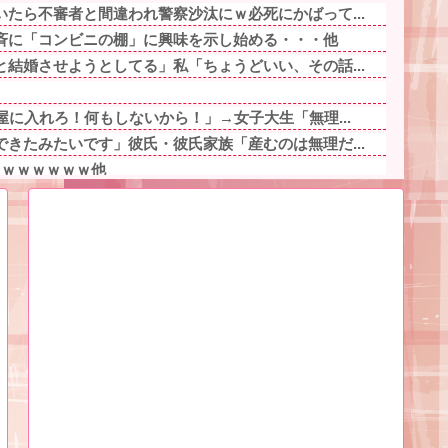
たら不審者と間違われ警察沙汰にｗ必死にかばって...
斉に「コンビニの棚」に興味を示し始める・・・他
結婚させようとしてる」私「ちょうどいい、その話...
屋に入れろ！何もしないから！」→女子大生「無理...
きたみたいです」彼氏・彼氏家族「産むのは無理だ...
ｗｗｗｗｗｗｗ他
るんだけど、義両親が旅行や趣味に勤しんでるのを...
先輩・もちづきさん「結婚してください！」←どう...
になり「降りろ！殴るぞ！」とドアを強引に開けよ...
きた義兄夫婦は子供を放置して昼前まで寝てた。朝...