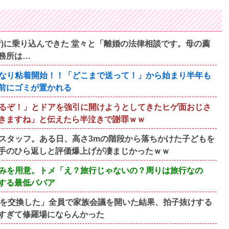
)に乗り込んできた 堂々と「離婚の法律相談です。母の薦
務所は…
なり粘着開始！！「どこまで送って！」から始まり半年も
前にゴミが置かれる
るぞ！」とドアを強引に開けようとしてきたヒゲ面おじさ
きますね」と伝えたら半泣きで謝罪ｗｗ
スタッフ。ある日、高さ3mの階段から落ちかけた子どもを
手のひら返しと評価爆上げが凄まじかったｗｗ
みを用意。トメ「え？旅行じゃないの？周りは旅行なの
する最低ババア
んを交換した」全員で家族会議を開いた結果、拍子抜けする
すぎて修羅場にならんかった