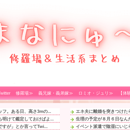
witter
修羅場≫
義兄嫁・義弟嫁≫
ロミオ・ジュリ≫
【体
。ある日、高さ3mの...
エネ夫に離婚を突きつけたら
明けて鑑定しておけばよ...
生理の予定が８月６日なんだ
が」とか言ってTwi...
イベント派遣で陰湿にいじら