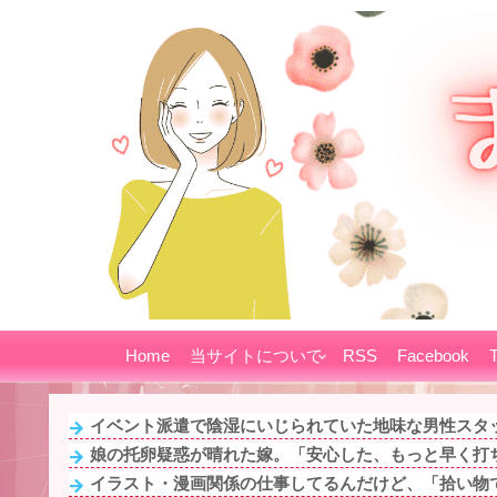
Home
当サイトについて
RSS
Facebook
T
イベント派遣で陰湿にいじられていた地味な男性スタッフ
娘の托卵疑惑が晴れた嫁。「安心した、もっと早く打ち
イラスト・漫画関係の仕事してるんだけど、「拾い物です