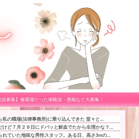
験談募集】修羅場だった体験談・愚痴など大募集！
私の職場(法律事務所)に乗り込んできた 堂々と...
けど７月２９日にドバッと鮮血でたから生理かな？...
れていた地味な男性スタッフ。ある日、高さ3mの...