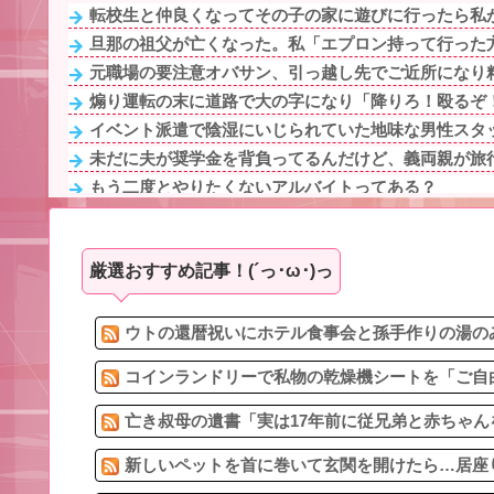
転校生と仲良くなってその子の家に遊びに行ったら私が
旦那の祖父が亡くなった。私「エプロン持って行った方
元職場の要注意オバサン、引っ越し先でご近所になり粘
煽り運転の末に道路で大の字になり「降りろ！殴るぞ！
イベント派遣で陰湿にいじられていた地味な男性スタッフ
未だに夫が奨学金を背負ってるんだけど、義両親が旅行
もう二度とやりたくないアルバイトってある？
煽り運転の末に道路で大の字になり「降りろ！殴るぞ！
「お姉ちゃんに嫌われちゃうから秘密」新婦妹の無邪気
厳選おすすめ記事！(´っ･ω･)っ
年末年始に義実家に帰省してきた義兄夫婦は子供を放置
6/6私、結婚したい職業NO.1の公務員なんですけど、嫁
給食着はすごいニオイのときある。アイロンあてたとき
ウトの還暦祝いにホテル食事会と孫手作りの湯のみ
コインランドリーで私物の乾燥機シートを「ご自由
亡き叔母の遺書「実は17年前に従兄弟と赤ちゃん
新しいペットを首に巻いて玄関を開けたら…居座り