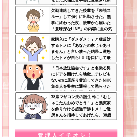
化した式場は食事会に変更され新
郎は悲惨な末路へ←警察に通報さ
欠勤連絡してきた後輩を「未読ス
れてもおかしくないレベル
ルー」して強引に出勤させた。無
事に終わった夜、後輩から届いた
「意味深なLINE」の内容に血の気
が引いた話←完全に未読スルー見
家購入に「ダメダメ！」と猛反対
抜かれてて草
するトメに「あなたの家じゃあり
ません」と言い放った結果→激怒
したトメが自ら〇〇を口にして最
高の展開へｗｗｗｗｗｗ
「日本放送協会です」と名乗る男
にドアを開けたら地獄…テレビも
ないのに居座り脅迫してきたNHK
集金人を警察に通報して黙らせた
←警察官の神対応に感謝しかない
38歳マザコン夫の誕生日に「むし
ゅこたんおめでとう！」と義実家
を飾り付ける超過干渉トメ！ご近
所さんを招待してあげたら、38歳
メタボ夫が登場して近所のおじい
さんが大爆発する事態に
管理人イチオシ！