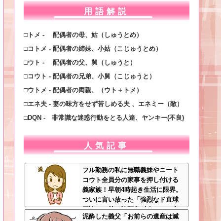
用語解説
□トメ - 配偶者の母、姑（しゅうとめ）
□コトメ - 配偶者の姉妹、小姑（こじゅうとめ）
□ウト - 配偶者の父、舅（しゅうと）
□コウト - 配偶者の兄弟、小舅（こじゅうと）
□ウトメ - 配偶者の両親、（ウト＋トメ）
□エネ夫 - 妻の味方をせず苦しめる夫 、エネミー（敵）
□DQN - 非常識な迷惑行動をとる人達、ヤンキー(不良)
人気記事
フル勤務の私に無職義妹やニート
コウト全員分の家事を押し付ける
義家族！早朝4時起き生活に限界。
ついに言い放った「強烈なド直球
正論」に義一族阿鼻叫喚ｗｗ←怠
泥酔した義父「お前らの遺産は減
け者どもに正論のナイフをグサリ