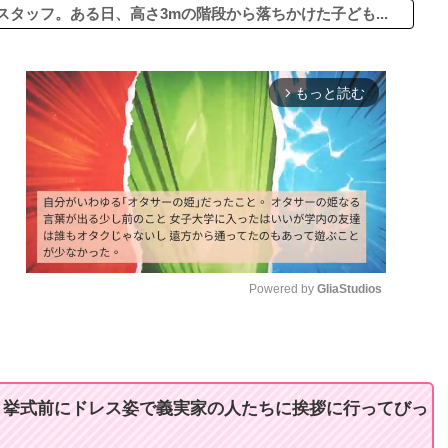
タッフ。ある日、高さ3mの階段から落ちかけた子ども...
もっと読む
arrow_forward_ios
Powered by 
GliaStudios
M
u
t
。挙式前にドレス姿で義実家の人たちに挨拶に行ってびっ
e