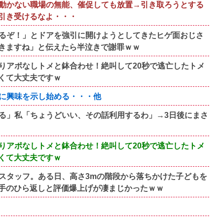
動かない職場の無能、催促しても放置→引き取ろうとする
引き受けるなよ・・・
るぞ！」とドアを強引に開けようとしてきたヒゲ面おじさ
きますね」と伝えたら半泣きで謝罪ｗｗ
りアポなしトメと鉢合わせ！絶叫して20秒で逃亡したトメ
くて大丈夫ですｗ
に興味を示し始める・・・他
る」私「ちょうどいい、その話利用するわ」→3日後にまさ
りアポなしトメと鉢合わせ！絶叫して20秒で逃亡したトメ
くて大丈夫ですｗ
スタッフ。ある日、高さ3mの階段から落ちかけた子どもを
手のひら返しと評価爆上げが凄まじかったｗｗ