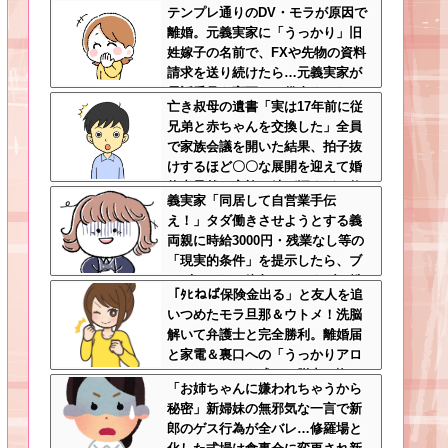
テンプレ通りのDV・モラが原因で
逆手にとった神対応すぎる
離婚。元義実家に「うっかり」旧
姓嫁子の名前で、FXや先物の資料
請求を送り続けたら…元義実家が
電話番号を変更し、借金まみれに
亡き叔母の遺書「実は17年前に従
なっていた話ｗｗｗｗｗ
兄弟と赤ちゃんを交換した」全員
で家族会議を開いた結果、拍子抜
けするほど〇〇な展開を迎えて婚
約者呆然←家族の絆が深すぎて修
義実家「同居して自営業手伝
羅場にならんかった
え！」タダ働きさせようとする義
両親に時給3000円・残業なし等の
「現実的条件」を提示したら、ブ
チギレられて絶句ｗｗ←タダで働
「ﾀﾋねば保険金出る」と友人を追
く嫁がいるわけないだろ
いつめたモラ旦那＆ウトメ！洗脳
解いて弁護士と完全勝利。離婚届
と家電＆裏口への「うっかりアロ
ンアルファ」を残して脱出←悔し
「お姉ちゃんに嫌われちゃうから
泣きしながらやることがエグくて
秘密」新婦妹の無邪気な一言で新
草
郎のゲス行為が全バレ…修羅場と