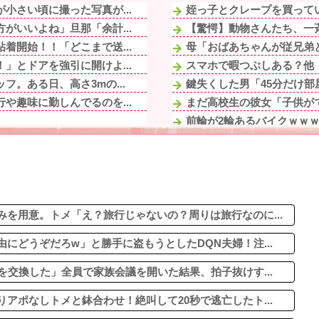
小さい頃に撮った写真が...
姪っ子とクレープを買ってい
がいいよね」旦那「余計...
【驚愕】動物さんたち、一
着開始！！「どこまで送...
母「おばあちゃんが従兄弟と
」とドアを強引に開けよ...
スマホで暇つぶしある？他
。ある日、高さ3mの...
鍵失くした男「45分だけ部
や趣味に勤しんでるのを...
まだ高校生の彼女「子供がで
前輪が2輪あるバイクｗｗ
」とドアを強引に開けよ...
未だに夫が奨学金を背負って
な一言で新郎のゲス行為...
ヤニねこ・みぃちゃん・のあ
して昼前まで寝てた。朝...
煽り運転の末に道路で大の字
が子供連れて家出...
年末年始に義実家に帰省して
にむせ込むほどにクッッ...
を用意。トメ「え？旅行じゃないの？周りは旅行なのに...
にどうぞだろw」と勝手に盗もうとしたDQN夫婦！注...
を交換した」全員で家族会議を開いた結果、拍子抜けす...
アポなしトメと鉢合わせ！絶叫して20秒で逃亡したト...