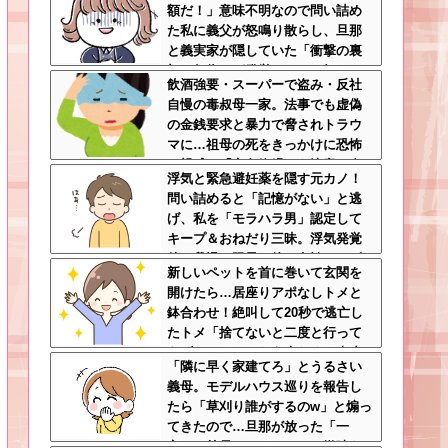
額だ！」意味不明なので問い詰め
た私に義父が怒鳴り散らし、旦那
と義実家が隠していた「衝撃の裏
切り行為」が発覚ｗｗｗ←知らん
飲酒強要・スーパーで盗み・反社
間に200万払われてて草
自慢の毒叔母一家。法事でも虚偽
の金銭要求と暴力で脅されトラウ
マに…祖母の死をきっかけに恐怖
の親戚と「永久絶縁」を決意←自
浮気と緊急避妊薬を隠す元カノ！
分の身の安全を最優先にして大正
問い詰めると「記憶がない」と逃
解
げ、私を「モラハラ男」認定して
キープ＆おねだり三昧。浮気発覚
後、我慢の限界で他の女性とスピ
新しいペットを首に巻いて玄関を
ード婚した結果ｗｗｗｗｗ
開けたら…居座りアポなしトメと
鉢合わせ！絶叫して20秒で逃亡し
たトメ「捨てないと二度と行って
あげない！」←もう来なくて大丈
「隣に早く家建てろ」とうるさい
夫ですｗ
義母。モデルハウス巡りを報告し
たら「草刈り誰がするのw」と煽っ
てきたので…旦那が放った「一
言」に義母オロオロｗｗ←嫌味を