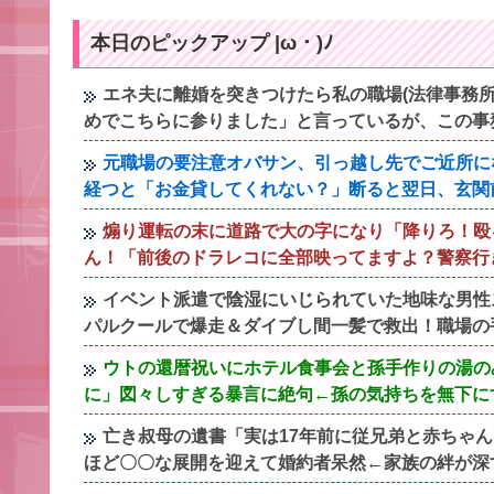
本日のピックアップ |ω・)ﾉ
エネ夫に離婚を突きつけたら私の職場(法律事務所
めでこちらに参りました」と言っているが、この事
元職場の要注意オバサン、引っ越し先でご近所に
経つと「お金貸してくれない？」断ると翌日、玄関
煽り運転の末に道路で大の字になり「降りろ！殴
ん！「前後のドラレコに全部映ってますよ？警察行
イベント派遣で陰湿にいじられていた地味な男性
パルクールで爆走＆ダイブし間一髪で救出！職場の
ウトの還暦祝いにホテル食事会と孫手作りの湯の
に」図々しすぎる暴言に絶句←孫の気持ちを無下に
亡き叔母の遺書「実は17年前に従兄弟と赤ちゃ
ほど〇〇な展開を迎えて婚約者呆然←家族の絆が深