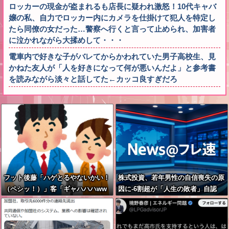
ロッカーの現金が盗まれるも店長に疑われ激怒！10代キャバ
嬢の私、自力でロッカー内にカメラを仕掛けて犯人を特定し
たら同僚の女だった…警察へ行くと言って止められ、加害者
に泣かれながら大揉めして・・・
電車内で好きな子がバレてからかわれていた男子高校生、見
かねた友人が「人を好きになって何が悪いんだよ」と参考書
を読みながら淡々と話してた←カッコ良すぎだろ
フット後藤「ハゲとるやないかい！
株式投資、若年男性の自信喪失の原
（ペシッ！）」客「ギャハハハww
因に-6割超が「人生の敗者」自認
wwww」←何が面白いの？