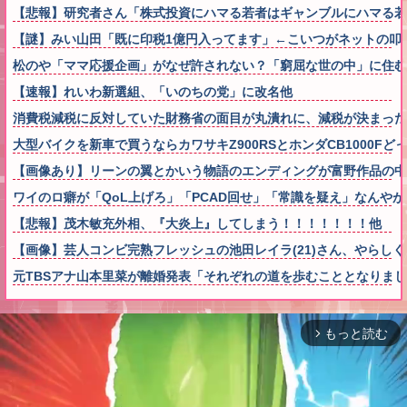
【悲報】研究者さん「株式投資にハマる若者はギャンブルにハマる若
【謎】みい山田「既に印税1億円入ってます」←こいつがネットの叩
松のや「ママ応援企画」がなぜ許されない？「窮屈な世の中」に住む
【速報】れいわ新選組、「いのちの党」に改名他
消費税減税に反対していた財務省の面目が丸潰れに、減税が決まった
大型バイクを新車で買うならカワサキZ900RSとホンダCB1000Fど
【画像あり】リーンの翼とかいう物語のエンディングが富野作品の中
ワイのロ癖が「QoL上げろ」「PCAD回せ」「常識を疑え」なんやが
【悲報】茂木敏充外相、『大炎上』してしまう！！！！！！！他
【画像】芸人コンビ完熟フレッシュの池田レイラ(21)さん、やらし
元TBSアナ山本里菜が離婚発表「それぞれの道を歩むこととなりま
もっと読む
arrow_forward_ios