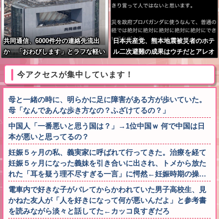
共同通信、6000件分の連絡先流出
日本共産党、熊本地震被災者のホテ
か 「おわびします」とラフな軽い
ル二次避難の成果はウチだとアレオ
謝罪コメントを発表
レ詐欺をはじめる
今アクセスが集中しています！
母と一緒の時に、明らかに足に障害がある方が歩いていた。
母「なんであんな歩き方なの？ふざけてるの？」
中国人「一番悪いと思う国は？」→1位中国ｗ 何で中国は日
本が悪いと思ってるの？
妊娠５ヶ月の私、義実家に呼ばれて行ってきた。治療を経て
妊娠５ヶ月になった義妹を引き合いに出され、トメから放た
れた「耳を疑う理不尽すぎる一言」に愕然←妊娠時期の操…
電車内で好きな子がバレてからかわれていた男子高校生、見
かねた友人が「人を好きになって何が悪いんだよ」と参考書
を読みながら淡々と話してた←カッコ良すぎだろ