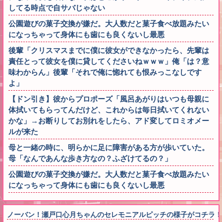
してる時点で自サバじゃない
公園遊びの菓子交換が嫌だ。大人数だと菓子食べ放題みたい
になっちゃって身体にも歯にも良くないし最悪
後輩「クリスマスまでに僕に彼女ができなかったら、先輩は
責任とって彼女を僕に貸してくださいねｗｗｗ」俺「は？意
味わからん」後輩「それで俺に惚れても恨みっこなしです
よ」
【ドン引き】彼からプロポーズ「風呂あがりはいつも母親に
体拭いてもらってんだけど、これからは毎日拭いてくれない
かな」→お断りしてお別れをしたら、アド変してロミオメー
ルが来た
母と一緒の時に、明らかに足に障害がある方が歩いていた。
母「なんであんな歩き方なの？ふざけてるの？」
公園遊びの菓子交換が嫌だ。大人数だと菓子食べ放題みたい
になっちゃって身体にも歯にも良くないし最悪
ノーバン！瀬戸口心月ちゃんのセレモニアルピッチの様子がコチラ！