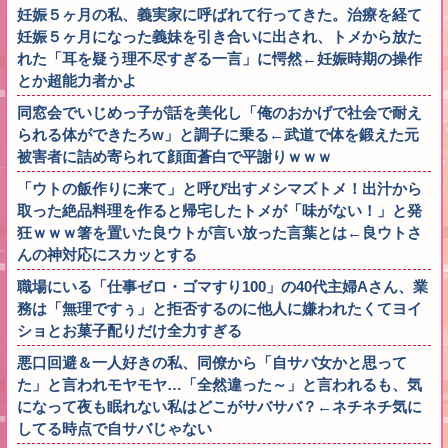
妊娠５ヶ月の私、義実家に呼ばれて行ってきた。治療を経て
妊娠５ヶ月になった義妹を引き合いに出され、トメから放た
れた「耳を疑う理不尽すぎる一言」に愕然←妊娠時期の操作
とか超能力者かよ
同窓会でいじめっ子が話を美化し「俺のおかげで社会で耐え
られる体ができたろw」と調子に乗る←武道で体を鍛えた元
被害者に詰め寄られて顔面蒼白で平謝りｗｗｗ
「ウトの飯作りに来て」と呼び出すメシマズトメ！出汁から
取った絶品料理を作ると帰宅したトメが「味がない！」と発
狂ｗｗｗ箸を置いた良ウトが言い放った言葉とは←良ウトさ
んの神対応にスカッとする
職場にいる「仕事ゼロ・ゴマすり100」の40代主婦Aさん、業
務は「無理ですぅ」と拒否するのに他人に嫌われたくてヨイ
ショとお菓子配りだけ全力すぎる
悪口回避＆一人好きの私、同僚から「自サバ女かと思って
た」と言われモヤモヤ…「全然違った～」と言われるも、気
になって夜も眠れない私はどこがサバサバ？←ネチネチ気に
してる時点で自サバじゃない