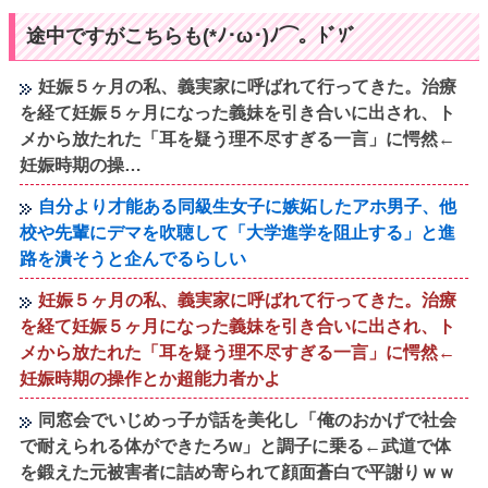
途中ですがこちらも(*ﾉ･ω･)ﾉ⌒。ﾄﾞｿﾞ
妊娠５ヶ月の私、義実家に呼ばれて行ってきた。治療
を経て妊娠５ヶ月になった義妹を引き合いに出され、ト
メから放たれた「耳を疑う理不尽すぎる一言」に愕然←
妊娠時期の操…
自分より才能ある同級生女子に嫉妬したアホ男子、他
校や先輩にデマを吹聴して「大学進学を阻止する」と進
路を潰そうと企んでるらしい
妊娠５ヶ月の私、義実家に呼ばれて行ってきた。治療
を経て妊娠５ヶ月になった義妹を引き合いに出され、ト
メから放たれた「耳を疑う理不尽すぎる一言」に愕然←
妊娠時期の操作とか超能力者かよ
同窓会でいじめっ子が話を美化し「俺のおかげで社会
で耐えられる体ができたろw」と調子に乗る←武道で体
を鍛えた元被害者に詰め寄られて顔面蒼白で平謝りｗｗ