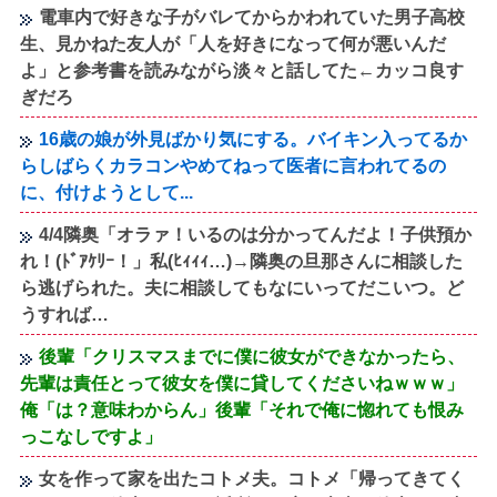
電車内で好きな子がバレてからかわれていた男子高校
生、見かねた友人が「人を好きになって何が悪いんだ
よ」と参考書を読みながら淡々と話してた←カッコ良す
ぎだろ
16歳の娘が外見ばかり気にする。バイキン入ってるか
らしばらくカラコンやめてねって医者に言われてるの
に、付けようとして...
4/4隣奥「オラァ！いるのは分かってんだよ！子供預か
れ！(ﾄﾞｱｹﾘｰ！」私(ﾋｨｨｨ…)→隣奥の旦那さんに相談した
ら逃げられた。夫に相談してもなにいってだこいつ。ど
うすれば…
後輩「クリスマスまでに僕に彼女ができなかったら、
先輩は責任とって彼女を僕に貸してくださいねｗｗｗ」
俺「は？意味わからん」後輩「それで俺に惚れても恨み
っこなしですよ」
女を作って家を出たコトメ夫。コトメ「帰ってきてく