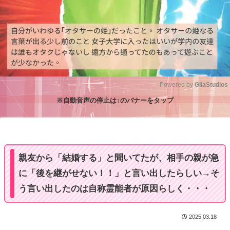
Powered by 
GliaStudios
※自動音声の停止は↑のバナーをタップ
M
u
t
e
親友から「結婚する」と聞いてたが、相手の親が急
に「後を継がせない！！」と言い出したらしい→そ
う言い出したのは自称霊能者が原因らしく・・・
2025.03.18