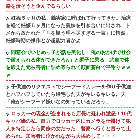
路を潰そうと企んでるらしい
妊娠５ヶ月の私、義実家に呼ばれて行ってきた。治療
を経て妊娠５ヶ月になった義妹を引き合いに出され、ト
メから放たれた「耳を疑う理不尽すぎる一言」に愕然←
妊娠時期の操作とか超能力者かよ
同窓会でいじめっ子が話を美化し「俺のおかげで社会
で耐えられる体ができたろw」と調子に乗る←武道で体
を鍛えた元被害者に詰め寄られて顔面蒼白で平謝りｗｗ
ｗ
子供達のリクエストでシーフードカレーを作り子供達
とハフハフしていたら帰宅した夫がキレるキレる。夫
「俺がシーフード嫌いなの知っているだろう...
ロッカーの現金が盗まれるも店長に疑われ激怒！10代
キャバ嬢の私、自力でロッカー内にカメラを仕掛けて犯
人を特定したら同僚の女だった…警察へ行くと言って止
められ、加害者に泣かれながら大揉めして・・・