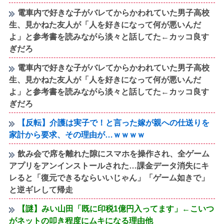
電車内で好きな子がバレてからかわれていた男子高校
生、見かねた友人が「人を好きになって何が悪いんだ
よ」と参考書を読みながら淡々と話してた←カッコ良す
ぎだろ
電車内で好きな子がバレてからかわれていた男子高校
生、見かねた友人が「人を好きになって何が悪いんだ
よ」と参考書を読みながら淡々と話してた←カッコ良す
ぎだろ
【反転】介護は実子で！と言った嫁が親への仕送りを
家計から要求、その理由が…ｗｗｗｗ
飲み会で席を離れた隙にスマホを操作され、全ゲーム
アプリをアンインストールされた…課金データ消失にキ
レると「復元できるならいいじゃん」「ゲーム如きで」
と逆ギレして帰走
【謎】みい山田「既に印税1億円入ってます」←こいつ
がネットの叩き程度にムキになる理由他