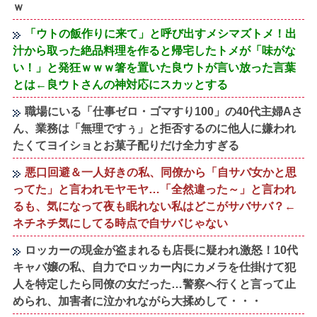
ｗ
「ウトの飯作りに来て」と呼び出すメシマズトメ！出
汁から取った絶品料理を作ると帰宅したトメが「味がな
い！」と発狂ｗｗｗ箸を置いた良ウトが言い放った言葉
とは←良ウトさんの神対応にスカッとする
職場にいる「仕事ゼロ・ゴマすり100」の40代主婦Aさ
ん、業務は「無理ですぅ」と拒否するのに他人に嫌われ
たくてヨイショとお菓子配りだけ全力すぎる
悪口回避＆一人好きの私、同僚から「自サバ女かと思
ってた」と言われモヤモヤ…「全然違った～」と言われ
るも、気になって夜も眠れない私はどこがサバサバ？←
ネチネチ気にしてる時点で自サバじゃない
ロッカーの現金が盗まれるも店長に疑われ激怒！10代
キャバ嬢の私、自力でロッカー内にカメラを仕掛けて犯
人を特定したら同僚の女だった…警察へ行くと言って止
められ、加害者に泣かれながら大揉めして・・・