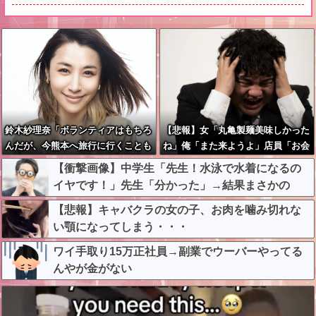
鈴木紗理奈「ボランティアはもちろ
【悲報】女「丸亀製麺美味しかった
んだが、今熊本へ旅行に行くことも
ね」俺「また来ようよ」店員「お会
支援になる」
計2380円になりまーす」→その後
【衝撃画像】中学生「先生！水泳で水着になるの
『こう』なったんだが俺悪くないよ
イヤです！」先生「分かった」→結果まさかの
な？？？？？？？？
『こう』なってしまうw w w w w w w
【悲報】キャバクラの女の子、お肉を噛み切れな
い顎になってしまう・・・
ワイ手取り15万正社員→副業でウーバーやってる
んやが金がない