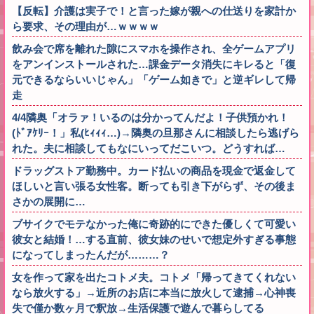
【反転】介護は実子で！と言った嫁が親への仕送りを家計か
ら要求、その理由が…ｗｗｗｗ
飲み会で席を離れた隙にスマホを操作され、全ゲームアプリ
をアンインストールされた…課金データ消失にキレると「復
元できるならいいじゃん」「ゲーム如きで」と逆ギレして帰
走
4/4隣奥「オラァ！いるのは分かってんだよ！子供預かれ！
(ﾄﾞｱｹﾘｰ！」私(ﾋｨｨｨ…)→隣奥の旦那さんに相談したら逃げら
れた。夫に相談してもなにいってだこいつ。どうすれば…
ドラッグストア勤務中。カード払いの商品を現金で返金して
ほしいと言い張る女性客。断っても引き下がらず、その後ま
さかの展開に…
ブサイクでモテなかった俺に奇跡的にできた優しくて可愛い
彼女と結婚！…する直前、彼女妹のせいで想定外すぎる事態
になってしまったんだが………？
女を作って家を出たコトメ夫。コトメ「帰ってきてくれない
なら放火する」→近所のお店に本当に放火して逮捕→心神喪
失で僅か数ヶ月で釈放→生活保護で遊んで暮らしてる