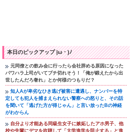
本日のピックアップ |ω・)ﾉ
元同僚との飲み会に行ったら会社辞める原因になった
パワハラ上司がいてブチ切れそう！「俺が鍛えたから出
世したんだろ奢れ」とか何様のつもりだ？
知人Aが卑劣なひき逃げ被害に遭遇し、ナンバーを特
定しても犯人を捕まえられない警察への怒りと、その話
を聞いて「逃げた方が得じゃん」と言い放ったBの神経
がわからん
自分より才能ある同級生女子に嫉妬したアホ男子、他
校や先輩にデマを吹聴して「大学進学を阻止する」と進