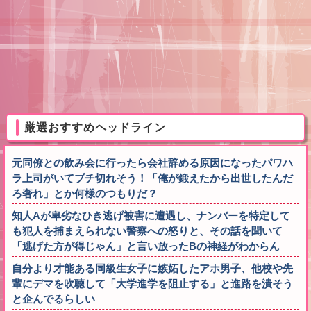
厳選おすすめヘッドライン
元同僚との飲み会に行ったら会社辞める原因になったパワハ
ラ上司がいてブチ切れそう！「俺が鍛えたから出世したんだ
ろ奢れ」とか何様のつもりだ？
知人Aが卑劣なひき逃げ被害に遭遇し、ナンバーを特定して
も犯人を捕まえられない警察への怒りと、その話を聞いて
「逃げた方が得じゃん」と言い放ったBの神経がわからん
自分より才能ある同級生女子に嫉妬したアホ男子、他校や先
輩にデマを吹聴して「大学進学を阻止する」と進路を潰そう
と企んでるらしい