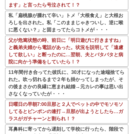
ます」と言ったら号泣されて！？
私「扁桃腺が腫れて辛い」トメ「大根食え」と大根お
ろしを出された。私「このままじゃきついし、逆に喉
に悪くない？」と固まってたらコトメが・・・
父が危篤状態の時、前日に「明日遊びに行きますね」
と義弟夫婦から電話があった。状況を説明して「遠慮
して欲しい」と断ったのに…翌朝、夫とバタバタと病
院に向かう準備をしていたら！？
11年間付き合ってた彼氏に、30才になった途端捨てら
れた。吹っ切れるまで２年も掛かってしまったが、そ
の後まさかの良縁に恵まれ結婚→元カレの事は思い出
さなくなっていたが・・・
日曜日の早朝7:00旦那と２人でベットの中でモソモソ
してるとピンポンの連打→旦那が出ようとしたら…ガ
ラスがガチャーンと割られ！？
耳鼻科に寄ってから遅刻して学校に行ったら、階段で