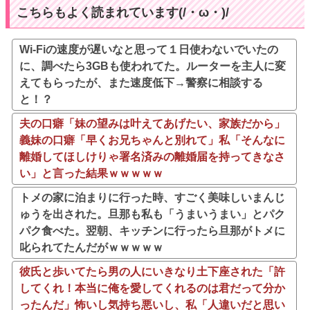
こちらもよく読まれています(/・ω・)/
Wi-Fiの速度が遅いなと思って１日使わないでいたの
に、調べたら3GBも使われてた。ルーターを主人に変
えてもらったが、また速度低下→警察に相談する
と！？
夫の口癖「妹の望みは叶えてあげたい、家族だから」
義妹の口癖「早くお兄ちゃんと別れて」私「そんなに
離婚してほしけりゃ署名済みの離婚届を持ってきなさ
い」と言った結果ｗｗｗｗｗ
トメの家に泊まりに行った時、すごく美味しいまんじ
ゅうを出された。旦那も私も「うまいうまい」とパク
パク食べた。翌朝、キッチンに行ったら旦那がトメに
叱られてたんだがｗｗｗｗｗ
彼氏と歩いてたら男の人にいきなり土下座された「許
してくれ！本当に俺を愛してくれるのは君だって分か
ったんだ」怖いし気持ち悪いし、私「人違いだと思い