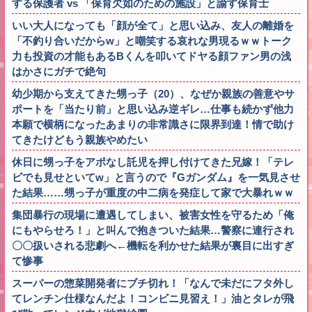
する保護者 vs 「保育欠如のための施設」と諭す保育士
いい大人になっても「顔が全て」と思い込み、友人の離婚を
「不釣り合いだからw」と嘲笑する哀れな男現るｗｗトーク
力も投資の才能もあるBくんを叩いてドヤる顔ファン男の浅
はかさにガチで絶句
幼少期から支えてきた甥っ子（20）、なぜか親族の善意やサ
ポートを「当たり前」と思い込み逆ギレ…仕事も続かず他力
本願で横柄になったあまりの非常識さに限界到達！情で助け
てきたけどもう親族やめたい
休日に甥っ子をアポなし託児を押し付けてきた兄嫁！「テレ
ビでも見せといてw」と言うので『Gガンダム』を一気見させ
た結果……甥っ子が重度の中二病を発症して家で大暴れｗｗ
集団暴行の現場に遭遇してしまい、被害女性を守るため「俺
にもやらせろ！」と叫んで抱きついた結果…警察に連行され
〇〇扱いされる悲劇へ←機転を利かせた結果が裏目に出すぎ
て惨事
スーパーの惣菜開発者にブチ切れ！「なんで未だにフタ外し
てレンチン仕様なんだよ！コンビニ見習え！」油とタレが飛