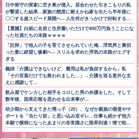
日中留守の実家に空き巣が侵入。居合わせた引きこもりの私
が撃退した結果…家族の態度に耐えかね家を出たら半年後に
〇〇する超スピード展開へ←人生何がきっかけで好転する…
【震撼】白紙に名前と住所書いただけで400万円負うことにな
った社員たちの末路ｗｗｗｗ
「託卵」で他人の子を育てさせられていた俺…浮気男と裏切
った妻に絶望し惨劇へ←スリルを求めた浮気の末路がエグす
ぎる
義姉「介護はできないけど、費用は私が負担するから」私
「その言葉だけでも救われました…」→介護を巡る意外な支
えに感謝して…
飲み屋でケンカした相手をコロした男の弁護をした。そして
数年後、因果応報を思わせる出来事が…
幼少期から支えてきた甥っ子（20）、なぜか親族の善意やサ
ポートを「当たり前」と思い込み逆ギレ…仕事も続かず他力
本願で横柄になったあまりの非常識さに限界到達！情で助…