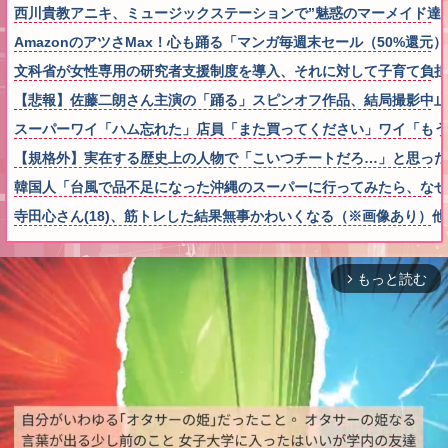
西川貴教アニキ、ミュージックステーションで”魅惑のマーメイド達
AmazonのアツさMax！心も踊る「マンガ毎週末セール（50%還元
文科省が女性専用の研究者支援制度を導入、それに対して子育て負担
【悲報】佐藤二朗さん主演の「踊る」スピンオフ作品、結局撮影中止が
スーパーワイ「ハム忘れた」店員「また買ってください」ワイ「も
【規格外】実在する歴史上の人物で「こいつチートだろ…」と思った
韓国人「台風で品不足になった沖縄のスーパーに行ってみたら、なぜ
寺田心さん(18)、筋トレした結果無事かわいくなる（※画像あり）他
もっと読む
arrow_forward_ios