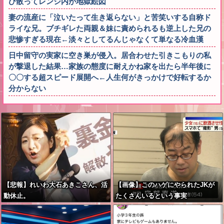
び散ってレンジ内が地獄絵図
妻の流産に「泣いたって生き返らない」と苦笑いする自称ド
ライな兄。ブチギレた両親＆妹に責められるも逆上した兄の
悲惨すぎる現在←淡々としてるんじゃなくて単なる冷血漢
日中留守の実家に空き巣が侵入。居合わせた引きこもりの私
が撃退した結果…家族の態度に耐えかね家を出たら半年後に
〇〇する超スピード展開へ←人生何がきっかけで好転するか
分からない
【悲報】れいわ大石あきこさん、活
【画像】このハゲにやられたJKが
動休止。
たくさんいるという事実