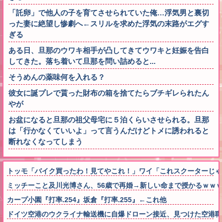
「託卵」で他人の子を育てさせられていた俺…浮気男と裏切
った妻に絶望し惨劇へ←スリルを求めた浮気の末路がエグす
ぎる
ある日、旦那のウワキ相手が凸してきてウワキと妊娠を告白
してきた。落ち着いて旦那を問い詰めると...
そうめんの薬味何を入れる？
彼女に誕プレで貰った財布の箱を捨てたらブチギレられたん
やが
お盆になると旦那の祖父母宅に５泊くらいさせられる。旦那
は「行かなくていいよ」って言うんだけどトメに誘われると
断れなくなってしまう
トッモ「バイク買ったわ！見てやこれ！」ワイ「これスクーターじゃ
ミッチーこと及川光博さん、56歳で再婚→新しい命まで授かるｗｗ
カープ小園『打率.254』坂倉『打率.255』←これ他
ドイツ空港のウクライナ輸送機に自爆ドローン接近、見つけた空港職