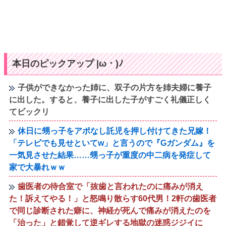
本日のピックアップ |ω・)ﾉ
子供ができなかった姉に、双子の片方を姉夫婦に養子
に出した。すると、養子に出した子がすごく礼儀正しく
てビックリ
休日に甥っ子をアポなし託児を押し付けてきた兄嫁！
「テレビでも見せといてw」と言うので『Gガンダム』を
一気見させた結果……甥っ子が重度の中二病を発症して
家で大暴れｗｗ
歯医者の待合室で「抜歯と言われたのに痛みが消え
た！訴えてやる！」と怒鳴り散らす60代男！2軒の歯医者
で同じ診断された癖に、神経が死んで痛みが消えたのを
「治った」と錯覚して逆ギレする地獄の迷惑ジジイに