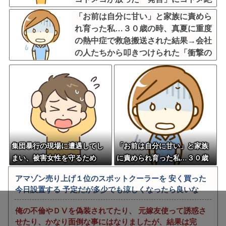
叫←他人に預けっぱなしで親面するな
「お前は自分に甘い」と家族に責めら
れ育った私…３０歳の時、真夏に重度
の熱中症で救急搬送された結果→会社
の人たちから叩きつけられた「衝撃の
事実」に絶句
集団暴行の現場に遭遇してし
「お前は自分に甘い」と家族
まい、被害女性を守るため
に責められ育った私…３０歳
「俺にもやらせろ！」と叫ん
の時、真夏に重度の熱中症で
アマゾン売り上げ１位のスポットクーラーを 安く買った
で抱きついた結果…警察に連
救急搬送された結果→会社の
今日設置する 予定だが多少でも涼しくなったら良いな
行され〇〇扱いされる悲劇へ
人たちから叩きつけられた
←機転を利かせた結果が裏目
「衝撃の事実」に絶句
俺の不倫やＤⅤを偽装されてたり、 元嫁友使って誘惑さ
に出すぎて惨事
せたり、かなり面倒な事にはなりましたが、結果は完