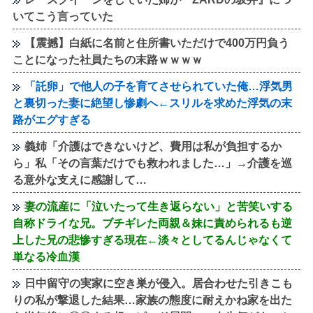
いてこう言っていた
【震撼】白紙に名前と住所書いただけで400万円負う
ことになった社員たちの末路ｗｗｗｗ
「託卵」で他人の子を育てさせられていた俺…浮気男
と裏切った妻に絶望し惨劇へ←スリルを求めた浮気の末
路がエグすぎる
義姉「介護はできないけど、費用は私が負担するか
ら」私「その言葉だけでも救われました…」→介護を巡
る意外な支えに感謝して…
妻の流産に「泣いたって生き返らない」と苦笑いする
自称ドライな兄。ブチギレた両親＆妹に責められるも逆
上した兄の悲惨すぎる現在←淡々としてるんじゃなくて
単なる冷血漢
日中留守の実家に空き巣が侵入。居合わせた引きこも
りの私が撃退した結果…家族の態度に耐えかね家を出た