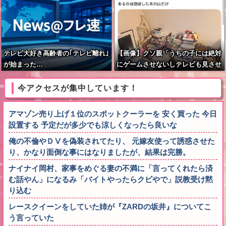
テレビ大好き高齢者の｢テレビ離れ｣
【画像】クソ親「うちの子には絶対
が始まった…
にゲームさせないしテレビも見させ
ない！！！！！」
今アクセスが集中しています！
アマゾン売り上げ１位のスポットクーラーを 安く買った 今日
設置する 予定だが多少でも涼しくなったら良いな
俺の不倫やＤⅤを偽装されてたり、 元嫁友使って誘惑させた
り、かなり面倒な事にはなりましたが、結果は完勝。
ナイナイ岡村、家事をめぐる妻の不満に「言ってくれたら済
む話やん」になるみ「バイトやったらクビやで」説教受け黙
り込む
レースクイーンをしていた姉が『ZARDの坂井』についてこ
う言っていた