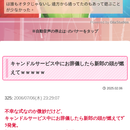
Powered by 
GliaStudios
※自動音声の停止は↑のバナーをタップ
M
u
t
e
キャンドルサービス中にお辞儀したら新郎の頭が燃
えてｗｗｗｗｗ
2025.02.06
325:
2006/07/06(木) 23:29:07
不幸な式なのか微妙だけど、
キャンドルサービス中にお辞儀したら新郎の頭が燃えてﾂﾞ
ﾗ発覚。