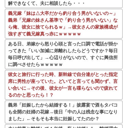
解できなくて、夫に相談したら・・・
義兄嫁「妹は△大卒だから釣り合う男がいないの～」
義弟「兄嫁の妹さん基準で「釣り合う男がいない」な
ら俺、彼女に捨てられるｗ」→彼女さんの家族構成が
強すぎて義兄嫁真っ赤にｗｗｗｗｗ
ある日、弟嫁から怒り心頭と言った口調で電話が掛か
ってきた「いい加減に弟離れしたらどうですか？毎日
毎日呼び出して」→心辺りがないので、すぐに興信所
に調べさせたらｗｗｗｗｗ
彼女と旅行に行った時、新幹線で自分達がとった指定
席に男性が座っていた。どいてと言っても聞かず、言
い合いに→その後、彼女が一言も喋らないので疲れて
るのかと思ったら！？
義弟「妊娠したから結婚する！」披露宴で酒もタバコ
も全開の妊婦の花嫁→後日「中の人は残念な事になり
ました」←そもそも本当に妊娠してたのか？