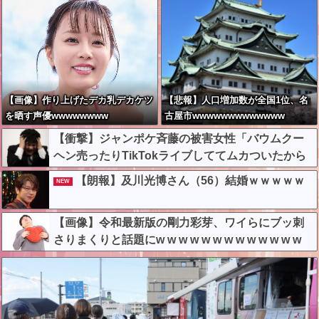
【画像】作り上げたデカ乳デカケツ
【悲報】人口増加数が全国1位、名
を晒す声優wwwwwwww
古屋市wwwwwwwwwwwww
【衝撃】ジャンポケ斉藤の被害女性「バウムクー
ヘン売ったりTikTokライブしててムカついたから
示談しなかった」←コレってさ…
【朗報】及川光博さん（56）結婚ｗｗｗｗｗ
NEW
【画像】令和最新版の剛力彩芽、ワイらにブッ刺
さりまくりと話題にw w w w w w w w w w w w w