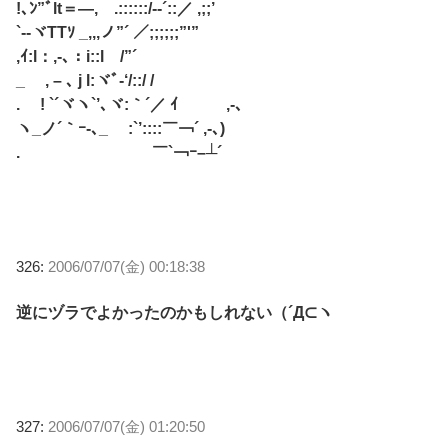
!､ﾝ”ﾞlt＝―, .::::::/-‐´::／ ,;;’
`‐-ヾTTｿ _,,,ノ”´ ／;;;;;;”'”
,ｲ:l：,-､：i::l /”´
_ , – ､ j l:ヾﾞ-‘/::/ /
. ! `´ヾヽ`’､ヾ:｀´／ ｲ ,-､
ヽ_ノ´｀ｰ-､_ :`’::::￣￢´ ,-､)
. ￣`￢ｰ–┴´
326:
2006/07/07(金) 00:18:38
逆にヅラでよかったのかもしれない（´Д⊂ヽ
327:
2006/07/07(金) 01:20:50