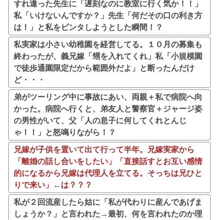
すれ違った先生に「遅刻なのに教室に行く気か！！」
私「いけないんですか？」先生「何だその口の利き方
は！」と私をビンタしようとした瞬間！？
私実家は小さい幼稚園を経営してる。１０月の募集も
終わったが、義兄嫁「甥を入れてくれ」私「小規模園
で徒歩通園限定だから範囲外だよ」と断ったんだけ
ど・・・
弟がツーリング中に事故にあい、両親＋私で病院へ向
かった。病院へ行くと、弟友人と警察官＋ジャージ姿
の男性がいて、父「人の息子に何してくれとんじ
ゃ！！」と怒鳴りながら！？
兄嫁が子供を置いて出て行って半年。兄嫁実家から
「離婚の話し合いをしたい」「直接話すとお互い感情
的になるから兄嫁は代理人を立てる。そっちは兄ひと
りで来い」←は？？？
私が２回流産したら姑に「私が代わりに産んであげま
しょうか？」と言われた→最初、何を言われたのか理