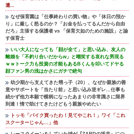
遭...
なぜ保育園は「仕事終わりの買い物」や「休日の預か
り」に厳しく怒るのか？「お金を払ってるんだから自由
だろ」主張する保護者 vs 「保育欠如のための施設」と諭
す保育士
いい大人になっても「顔が全て」と思い込み、友人の
離婚を「不釣り合いだからw」と嘲笑する哀れな男現る
ｗｗトーク力も投資の才能もあるBくんを叩いてドヤる
顔ファン男の浅はかさにガチで絶句
幼少期から支えてきた甥っ子（20）、なぜか親族の善
意やサポートを「当たり前」と思い込み逆ギレ…仕事も
続かず他力本願で横柄になったあまりの非常識さに限界
到達！情で助けてきたけどもう親族やめたい
トッモ「バイク買ったわ！見てやこれ！」ワイ「これ
スクーターじゃん…」他
レースクイーンをしていた姉が『ZARDの坂井』につ