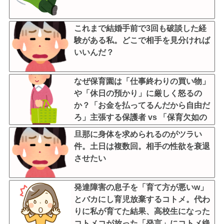
これまで結婚手前で3回も破談した経
験がある私。どこで相手を見分ければ
いいんだ？
なぜ保育園は「仕事終わりの買い物」
や「休日の預かり」に厳しく怒るの
か？「お金を払ってるんだから自由だ
ろ」主張する保護者 vs 「保育欠如の
ための施設」と諭す保育士
旦那に身体を求められるのがツラい
件。土日は複数回。相手の性欲を衰退
させたい
発達障害の息子を「育て方が悪いw」
とバカにし育児放棄するコトメ。代わ
りに私が育てた結果、高校生になった
コトメコが放った「発言」にコトメ絶