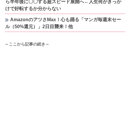
ら半年後に〇〇する超スピード展開へ←人生何がきっか
けで好転するか分からない
AmazonのアツさMax！心も踊る「マンガ毎週末セー
ル（50%還元）」2日目襲来！他
～ここから記事の続き～