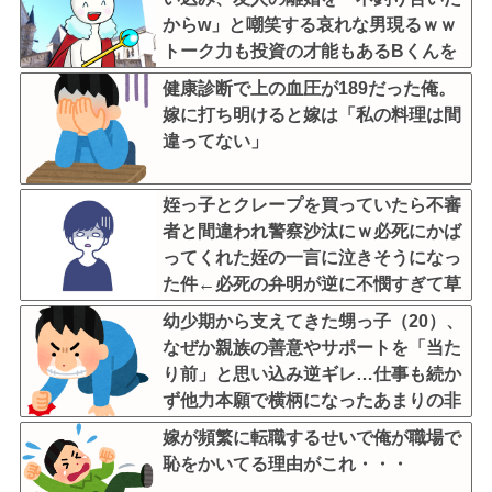
からw」と嘲笑する哀れな男現るｗｗ
トーク力も投資の才能もあるBくんを
叩いてドヤる顔ファン男の浅はかさに
健康診断で上の血圧が189だった俺。
ガチで絶句
嫁に打ち明けると嫁は「私の料理は間
違ってない」
姪っ子とクレープを買っていたら不審
者と間違われ警察沙汰にｗ必死にかば
ってくれた姪の一言に泣きそうになっ
た件←必死の弁明が逆に不憫すぎて草
幼少期から支えてきた甥っ子（20）、
なぜか親族の善意やサポートを「当た
り前」と思い込み逆ギレ…仕事も続か
ず他力本願で横柄になったあまりの非
常識さに限界到達！情で助けてきたけ
嫁が頻繁に転職するせいで俺が職場で
どもう親族やめたい
恥をかいてる理由がこれ・・・