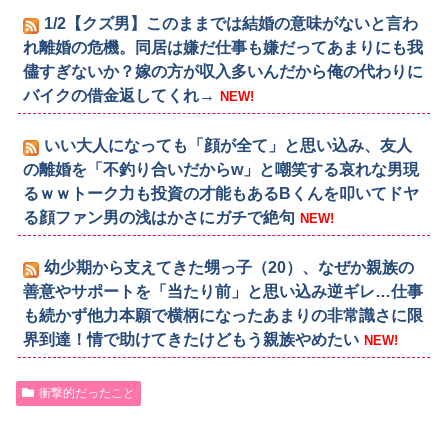
1/2【クズ男】このままでは結婚の意味がないと言わ
れ離婚の危機。同居は嫌だ仕事も嫌だってあまりにも我
儘すぎないか？嫁の方が収入多いんだから俺の代わりに
バイクの借金返してくれ→
NEW!
いい大人になっても「顔が全て」と思い込み、友人
の離婚を「不釣り合いだからw」と嘲笑する哀れな男現
るｗｗトーク力も投資の才能もあるBくんを叩いてドヤ
る顔ファン男の浅はかさにガチで絶句
NEW!
幼少期から支えてきた甥っ子（20）、なぜか親族の
善意やサポートを「当たり前」と思い込み逆ギレ…仕事
も続かず他力本願で横柄になったあまりの非常識さに限
界到達！情で助けてきたけどもう親族やめたい
NEW!
衝撃的だったこと