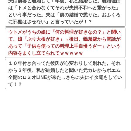
夫は前妻と離婚して１年後、私と結婚した。離婚理由
は「トメと合わなくてそれが夫婦不和へと繋がった」
という事だった。夫は「前の結婚で懲りた。おふくろ
に邪魔はさせない」と言っていたが！？
ウトメがうちの娘に「何の料理が好きなの？」と聞い
て、娘「ぶり大根が好き」→後日、義弟嫁から電話が
あって「子供を使っての料理上手自慢うざー」という
内容をまくし立てられてｗｗｗｗｗ
１０年付き合ってた彼氏が心変わりして別れた。それ
から２年後、私が結婚したと聞いた元カレからポエム
全開のロミオLINEが来た→さらに夫にイタ電もしてい
て！？