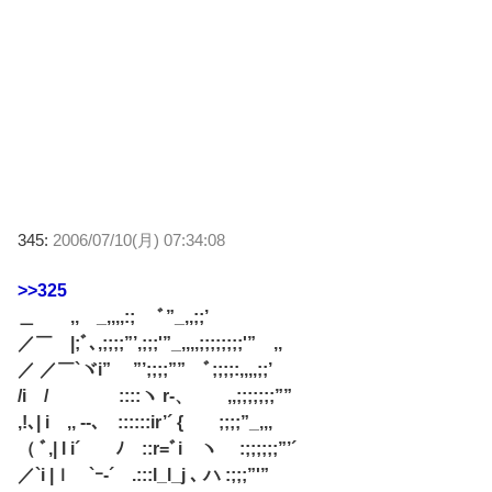
345:
2006/07/10(月) 07:34:08
>>325
＿ ,, _,,,,:; ﾞ”_,,;;’
／￣ |;ﾞ､,;;;;”’,;;;'”_,,,,;;;;;;;;'” ,,
／ ／￣`ヾi” ”’;;;;”” ﾞ;;;;:,,,,;;’
/i / ::::ヽ r‐、 ,,;;;;;;;””
,!､| i ,, -‐､ ::::::ir’´ { ;;;;”_,,,
（ ﾞ,| l i´ ﾉ ::r=ﾞi ヽ :;;;;;;”’´
／`i |ｌ `ｰ‐´ .:::l_l_j ､ ハ :;;;”'”