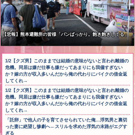
【悲報】熊本避難所の皆様「パンばっかり。飽き飽きしてる」
1/2【クズ男】このままでは結婚の意味がないと言われ離婚の
危機。同居は嫌だ仕事も嫌だってあまりにも我儘すぎない
か？嫁の方が収入多いんだから俺の代わりにバイクの借金返
してくれ→
1/2【クズ男】このままでは結婚の意味がないと言われ離婚の
危機。同居は嫌だ仕事も嫌だってあまりにも我儘すぎない
か？嫁の方が収入多いんだから俺の代わりにバイクの借金返
してくれ→
「託卵」で他人の子を育てさせられていた俺…浮気男と裏切
った妻に絶望し惨劇へ←スリルを求めた浮気の末路がエグす
ぎる