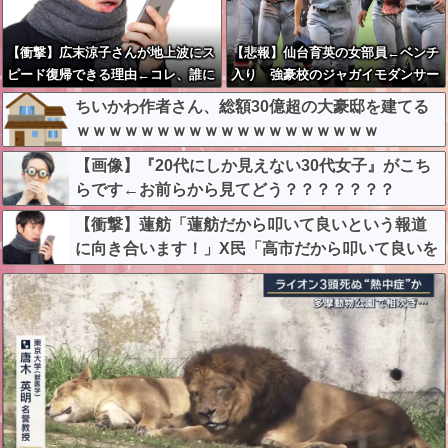
【衝撃】広末涼子さんが地上波にス
【悲報】仙台育英の女部員←ベンチ
ピード復帰できる理由←コレ、誰に
入り 強豪校のジャガイモダンサー
も分からない模様w w w w w w w
←ベンチ外
ちいかわ作者さん、総額30億超の大豪邸を建てる
w
ｗｗｗｗｗｗｗｗｗｗｗｗｗｗｗｗｗｗｗ
【画像】『20代にしか見えない30代女子』がこち
らです←お前らから見てどう？？？？？？？
【衝撃】蓮舫「蓮舫だから叩いて良いという報道
に向き合います！」X民「高市だから叩いて良いを
やってるのがお前だろ」←これ…w w