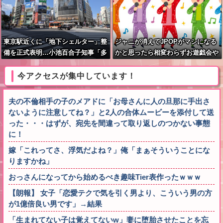
東京駅近くに「地下シェルター」整
ジャニが消えてJPOPがマシになる
備を正式表明…小池百合子知事「多
かと思ったら相変わらずお遊戯会や
くの方が滞在、施設整備の効果高
ってて笑う
い」
今アクセスが集中しています！
夫の不倫相手の子のメアドに「お母さんに人の旦那に手出さ
ないように注意してね？」と2人の合体ムービーを添付して送
った・・・はずが、宛先を間違って取り返しのつかない事態
に！
嫁「これってさ、浮気だよね？」俺「まぁそういうことにな
りますかね」
おっさんになってから始めるべき趣味Tier表作ったｗｗｗ
【朗報】 女子「恋愛テクで気を引く男より、こういう男の方
が1億倍良い男です」→結果
「生まれてない子は覚えてないw」妻に堕胎させたことを忘