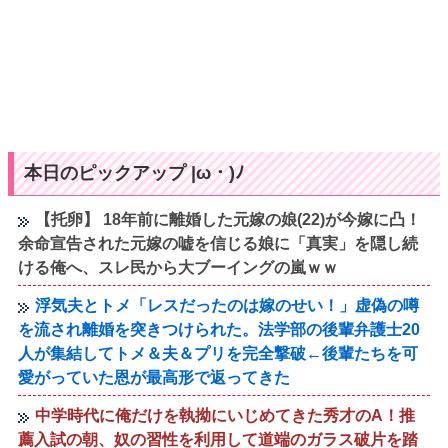
本日のピックアップ |ω・)ﾉ
【托卵】 18年前に離婚した元嫁の娘(22)が今嫁に凸！
余命宣告された元嫁の嘘を信じる娘に「真実」を隠し続
ける俺へ、スレ民から大ブーイングの嵐ｗｗ
浮気夫とトメ「レスだったのは嫁のせい！」虚偽の噂
を流され離婚を突きつけられた。法学部の後輩弁護士20
人が集結してトメ＆夫＆プリを完全撃破←後輩たちを可
愛がっていた恩が最高形で返ってきた
中学時代に俺だけを執拗にいじめてきた秀才のA！推
薦入試の朝、奴の習性を利用して道端のガラス破片を踏