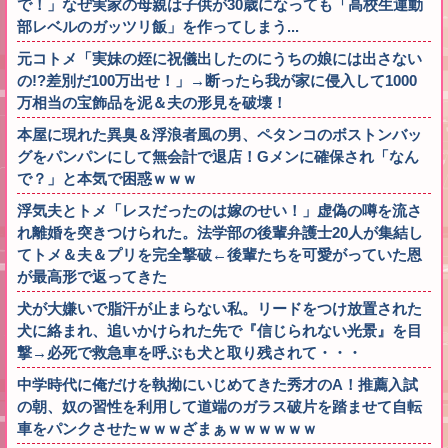
で！」なぜ実家の母親は子供が30歳になっても「高校生運動
部レベルのガッツリ飯」を作ってしまう...
元コトメ「実妹の姪に祝儀出したのにうちの娘には出さない
の!?差別だ100万出せ！」→断ったら我が家に侵入して1000
万相当の宝飾品を泥＆夫の形見を破壊！
本屋に現れた異臭＆浮浪者風の男、ペタンコのボストンバッ
グをパンパンにして無会計で退店！Gメンに確保され「なん
で？」と本気で困惑ｗｗｗ
浮気夫とトメ「レスだったのは嫁のせい！」虚偽の噂を流さ
れ離婚を突きつけられた。法学部の後輩弁護士20人が集結し
てトメ＆夫＆プリを完全撃破←後輩たちを可愛がっていた恩
が最高形で返ってきた
犬が大嫌いで脂汗が止まらない私。リードをつけ放置された
犬に絡まれ、追いかけられた先で『信じられない光景』を目
撃→必死で救急車を呼ぶも犬と取り残されて・・・
中学時代に俺だけを執拗にいじめてきた秀才のA！推薦入試
の朝、奴の習性を利用して道端のガラス破片を踏ませて自転
車をパンクさせたｗｗｗざまぁｗｗｗｗｗｗ