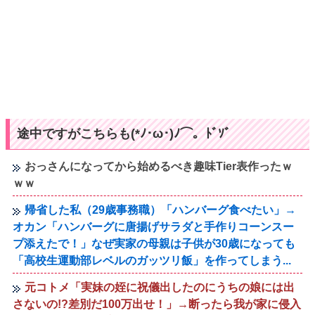
途中ですがこちらも(*ﾉ･ω･)ﾉ⌒。ﾄﾞｿﾞ
おっさんになってから始めるべき趣味Tier表作ったｗ
ｗｗ
帰省した私（29歳事務職）「ハンバーグ食べたい」→
オカン「ハンバーグに唐揚げサラダと手作りコーンスー
プ添えたで！」なぜ実家の母親は子供が30歳になっても
「高校生運動部レベルのガッツリ飯」を作ってしまう...
元コトメ「実妹の姪に祝儀出したのにうちの娘には出
さないの!?差別だ100万出せ！」→断ったら我が家に侵入