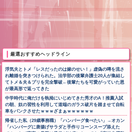
厳選おすすめヘッドライン
浮気夫とトメ「レスだったのは嫁のせい！」虚偽の噂を流さ
れ離婚を突きつけられた。法学部の後輩弁護士20人が集結し
てトメ＆夫＆プリを完全撃破←後輩たちを可愛がっていた恩
が最高形で返ってきた
中学時代に俺だけを執拗にいじめてきた秀才のA！推薦入試
の朝、奴の習性を利用して道端のガラス破片を踏ませて自転
車をパンクさせたｗｗｗざまぁｗｗｗｗｗｗ
帰省した私（29歳事務職）「ハンバーグ食べたい」→オカン
「ハンバーグに唐揚げサラダと手作りコーンスープ添えた