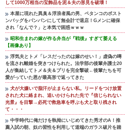
して1000万相当の宝飾品を泥＆夫の形見を破壊！
本屋に現れた異臭＆浮浪者風の男、ペタンコのボスト
ンバッグをパンパンにして無会計で退店！Gメンに確保
され「なんで？」と本気で困惑ｗｗｗ
昭和生まれの嫁が作る弁当が『戦後』すぎて萎える
【画像あり】
浮気夫とトメ「レスだったのは嫁のせい！」虚偽の噂
を流され離婚を突きつけられた。法学部の後輩弁護士20
人が集結してトメ＆夫＆プリを完全撃破←後輩たちを可
愛がっていた恩が最高形で返ってきた
犬が大嫌いで脂汗が止まらない私。リードをつけ放置
された犬に絡まれ、追いかけられた先で『信じられない
光景』を目撃→必死で救急車を呼ぶも犬と取り残され
て・・・
中学時代に俺だけを執拗にいじめてきた秀才のA！推
薦入試の朝、奴の習性を利用して道端のガラス破片を踏