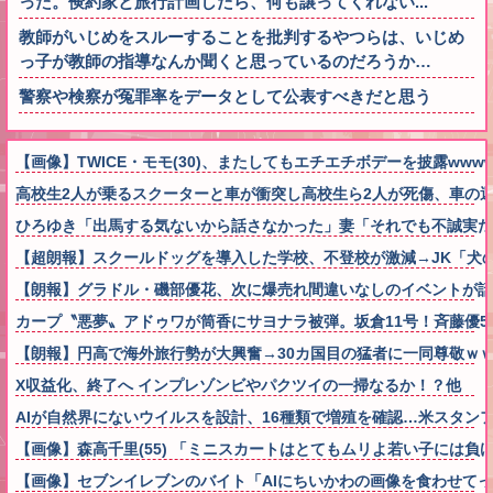
った。倹約家と旅行計画したら、何も譲ってくれない...
教師がいじめをスルーすることを批判するやつらは、いじめ
っ子が教師の指導なんか聞くと思っているのだろうか…
警察や検察が冤罪率をデータとして公表すべきだと思う
【画像】TWICE・モモ(30)、またしてもエチエチボデーを披露wwww
高校生2人が乗るスクーターと車が衝突し高校生ら2人が死傷、車の
ひろゆき「出馬する気ないから話さなかった」妻「それでも不誠実だ
【超朗報】スクールドッグを導入した学校、不登校が激減→JK「犬
【朗報】グラドル・磯部優花、次に爆売れ間違いなしのイベントが話
カープ〝悪夢〟アドゥワが筒香にサヨナラ被弾。坂倉11号！斉藤優5回2
【朗報】円高で海外旅行勢が大興奮→30カ国目の猛者に一同尊敬ｗ
X収益化、終了へ インプレゾンビやパクツイの一掃なるか！？他
AIが自然界にないウイルスを設計、16種類で増殖を確認…米スタン
【画像】森高千里(55) 「ミニスカートはとてもムリよ若い子には負ける
【画像】セブンイレブンのバイト「AIにちいかわの画像を食わせて