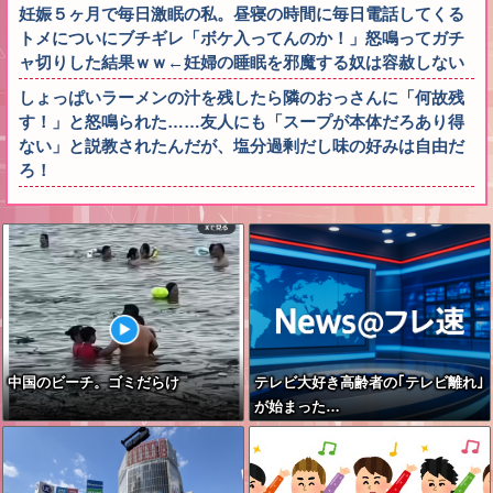
妊娠５ヶ月で毎日激眠の私。昼寝の時間に毎日電話してくる
トメについにブチギレ「ボケ入ってんのか！」怒鳴ってガチ
ャ切りした結果ｗｗ←妊婦の睡眠を邪魔する奴は容赦しない
しょっぱいラーメンの汁を残したら隣のおっさんに「何故残
す！」と怒鳴られた……友人にも「スープが本体だろあり得
ない」と説教されたんだが、塩分過剰だし味の好みは自由だ
ろ！
中国のビーチ。ゴミだらけ
テレビ大好き高齢者の｢テレビ離れ｣
が始まった…