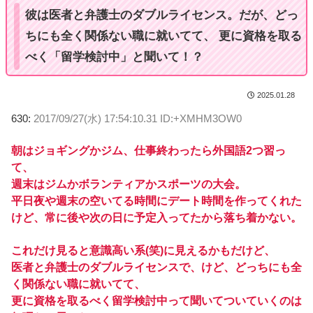
彼は医者と弁護士のダブルライセンス。だが、どっ
ちにも全く関係ない職に就いてて、 更に資格を取る
べく「留学検討中」と聞いて！？
2025.01.28
630:
2017/09/27(水) 17:54:10.31 ID:+XMHM3OW0
朝はジョギングかジム、仕事終わったら外国語2つ習っ
て、
週末はジムかボランティアかスポーツの大会。
平日夜や週末の空いてる時間にデート時間を作ってくれた
けど、常に後や次の日に予定入ってたから落ち着かない。
これだけ見ると意識高い系(笑)に見えるかもだけど、
医者と弁護士のダブルライセンスで、けど、どっちにも全
く関係ない職に就いてて、
更に資格を取るべく留学検討中って聞いてついていくのは