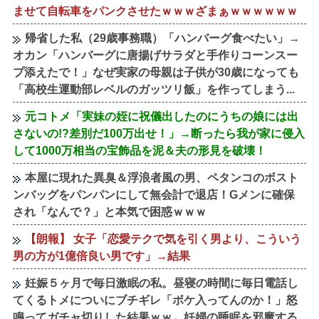
ませて自転車をパンクさせたｗｗｗざまぁｗｗｗｗｗｗ
帰省した私（29歳事務職）「ハンバーグ食べたい」→
オカン「ハンバーグに唐揚げサラダと手作りコーンスー
プ添えたで！」なぜ実家の母親は子供が30歳になっても
「高校生運動部レベルのガッツリ飯」を作ってしまう...
元コトメ「実妹の姪に祝儀出したのにうちの娘には出
さないの!?差別だ100万出せ！」→断ったら我が家に侵入
して1000万相当の宝飾品を泥＆夫の形見を破壊！
本屋に現れた異臭＆浮浪者風の男、ペタンコのボスト
ンバッグをパンパンにして無会計で退店！Gメンに確保
され「なんで？」と本気で困惑ｗｗｗ
【朗報】 女子「恋愛テクで気を引く男より、こういう
男の方が1億倍良い男です」→結果
妊娠５ヶ月で毎日激眠の私。昼寝の時間に毎日電話し
てくるトメについにブチギレ「ボケ入ってんのか！」怒
鳴ってガチャ切りした結果ｗｗ←妊婦の睡眠を邪魔する