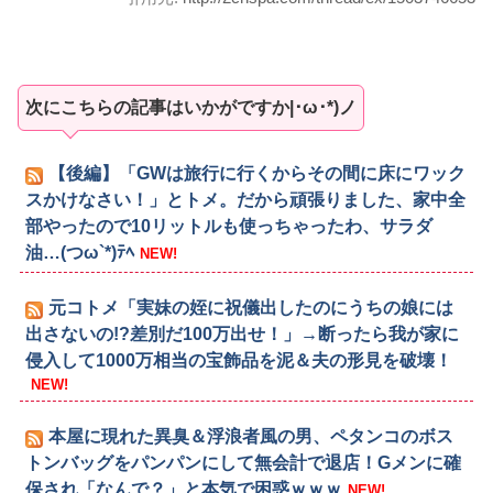
次にこちらの記事はいかがですか|･ω･*)ノ
【後編】「GWは旅行に行くからその間に床にワック
スかけなさい！」とトメ。だから頑張りました、家中全
部やったので10リットルも使っちゃったわ、サラダ
油…(つω`*)ﾃﾍ
NEW!
元コトメ「実妹の姪に祝儀出したのにうちの娘には
出さないの!?差別だ100万出せ！」→断ったら我が家に
侵入して1000万相当の宝飾品を泥＆夫の形見を破壊！
NEW!
本屋に現れた異臭＆浮浪者風の男、ペタンコのボス
トンバッグをパンパンにして無会計で退店！Gメンに確
保され「なんで？」と本気で困惑ｗｗｗ
NEW!