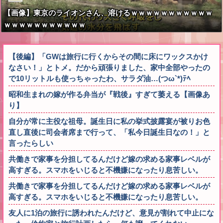
【画像】東京のライオンさん、溶けるｗｗｗｗｗｗｗｗｗｗｗ
ｗｗｗｗｗｗｗｗｗｗｗ
【後編】「GWは旅行に行くからその間に床にワックスかけ
なさい！」とトメ。だから頑張りました、家中全部やったの
で10リットルも使っちゃったわ、サラダ油…(つω`*)ﾃﾍ
昭和生まれの嫁が作る弁当が『戦後』すぎて萎える【画像あ
り】
自分が常に主役な祖母。誕生日に私の挙式披露宴が被りお色
直し直後に司会者席まで行って、「私今日誕生日なの！」と
言ったらしい
共働きで家事を分担してるんだけど嫁の求める家事レベルが
高すぎる。スマホをいじると不機嫌になったり息苦しい。
共働きで家事を分担してるんだけど嫁の求める家事レベルが
高すぎる。スマホをいじると不機嫌になったり息苦しい。
友人に1泊の旅行に誘われたんだけど、意見が割れて中止にな