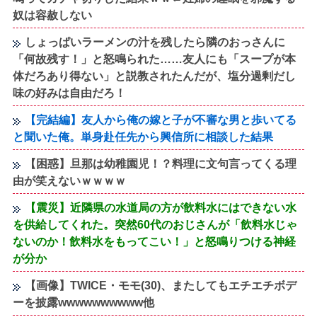
奴は容赦しない
しょっぱいラーメンの汁を残したら隣のおっさんに
「何故残す！」と怒鳴られた……友人にも「スープが本
体だろあり得ない」と説教されたんだが、塩分過剰だし
味の好みは自由だろ！
【完結編】友人から俺の嫁と子が不審な男と歩いてる
と聞いた俺。単身赴任先から興信所に相談した結果
【困惑】旦那は幼稚園児！？料理に文句言ってくる理
由が笑えないｗｗｗｗ
【震災】近隣県の水道局の方が飲料水にはできない水
を供給してくれた。突然60代のおじさんが「飲料水じゃ
ないのか！飲料水をもってこい！」と怒鳴りつける神経
が分か
【画像】TWICE・モモ(30)、またしてもエチエチボデ
ーを披露wwwwwwwwww他