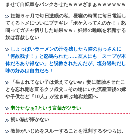
ませて自転車をパンクさせたｗｗｗざまぁｗｗｗｗｗｗ
妊娠５ヶ月で毎日激眠の私。昼寝の時間に毎日電話し
てくるトメについにブチギレ「ボケ入ってんのか！」怒
鳴ってガチャ切りした結果ｗｗ←妊婦の睡眠を邪魔する
奴は容赦しない
しょっぱいラーメンの汁を残したら隣のおっさんに
「何故残す！」と怒鳴られた……友人にも「スープが本
体だろあり得ない」と説教されたんだが、塩分過剰だし
味の好みは自由だろ！
「生まれてない子は覚えてないw」妻に堕胎させたこ
とを忘れ開き直るクソ叔父→その場にいた流産直後の嫁
や子供など『10人』が泣き叫ぶ地獄絵図へ
老けたなぁ?という言葉がツラい
飼い猫が懐かない
教師がいじめをスルーすることを批判するやつらは、