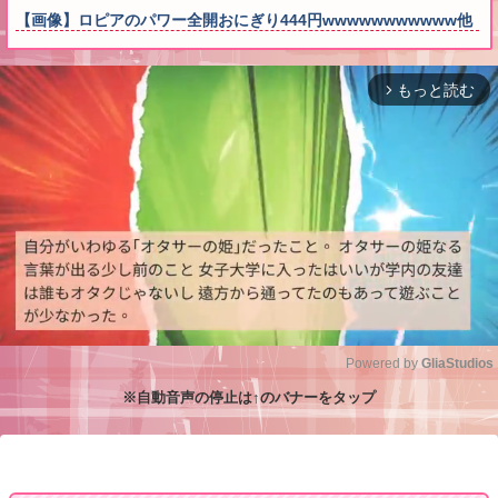
【画像】ロピアのパワー全開おにぎり444円wwwwwwwwwww他
もっと読む
arrow_forward_ios
Powered by 
GliaStudios
※自動音声の停止は↑のバナーをタップ
M
u
t
e