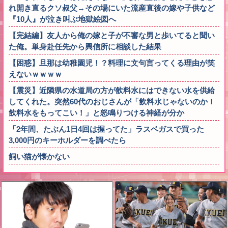
れ開き直るクソ叔父→その場にいた流産直後の嫁や子供など
『10人』が泣き叫ぶ地獄絵図へ
【完結編】友人から俺の嫁と子が不審な男と歩いてると聞い
た俺。単身赴任先から興信所に相談した結果
【困惑】旦那は幼稚園児！？料理に文句言ってくる理由が笑
えないｗｗｗｗ
【震災】近隣県の水道局の方が飲料水にはできない水を供給
してくれた。突然60代のおじさんが「飲料水じゃないのか！
飲料水をもってこい！」と怒鳴りつける神経が分か
「2年間、たぶん1日4回は握ってた」ラスベガスで買った
3,000円のキーホルダーを調べたら
飼い猫が懐かない