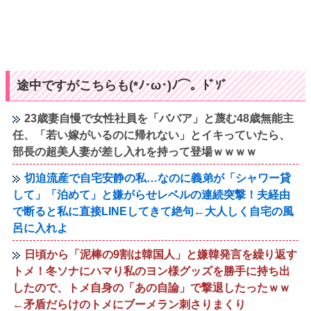
途中ですがこちらも(*ﾉ･ω･)ﾉ⌒。ﾄﾞｿﾞ
23歳妻自慢で女性社員を「ババア」と蔑む48歳無能主
任、「若い嫁がいるのに帰れない」とイキっていたら、
部長の超美人妻が差し入れを持って登場ｗｗｗｗ
切迫流産で自宅安静の私…なのに義弟が「シャワー貸
して」「泊めて」と嫌がらせレベルの連続突撃！夫経由
で断ると私に直接LINEしてきて絶句←大人しく自宅の風
呂に入れよ
日頃から「泥棒の9割は韓国人」と嫌韓発言を繰り返す
トメ！冬ソナにハマり私のヨン様グッズを勝手に持ち出
したので、トメ自身の「あの自論」で撃退したったｗｗ
←矛盾だらけのトメにブーメラン刺さりまくり