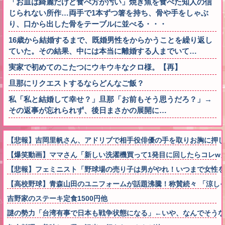
「お皿は綺麗だけど食べ方が汚い」焼き魚を食べた知人の信
じられない所作…両手で1本ずつ箸を持ち、骨や手をしゃぶ
り、口から出した骨をテーブルに並べる・・・
16歳から結婚するまで、既婚男性をからかうことを繰り返し
ていた。その結果、中には本当に離婚する人までいて…
実家で初めてのこたつにウキウキなクロ様。【再】
旦那にリクエストするならどんなご飯？
私「私と結婚して幸せ？」旦那「お前もそう思うだろ？」→
その返事が忘れられず、後日まさかの展開に…
【悲報】吉岡里帆さん、アドリブで相手役俳優の手を取りお胸に押し
【爆笑動画】ママさん「新しい洗濯機買って1発目に回したらコレw」←こwれw
【悲報】フェミニスト「野球場の売り子は男がやれ！いつまで女性を
【高校野球】青森山田のユニフォームが話題沸騰！称賛続々 「涼し
吉野家のステーキ定食1500円他
謎の勢力「台湾有事で日本も戦争状態になる」←いや、なんでそうな