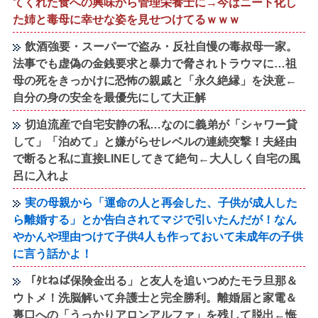
てくれた食への興味から管理栄養士に→今はニート化し
た姉と毒母に幸せな姿を見せつけてるｗｗｗ
飲酒強要・スーパーで盗み・反社自慢の毒叔母一家。
法事でも虚偽の金銭要求と暴力で脅されトラウマに…祖
母の死をきっかけに恐怖の親戚と「永久絶縁」を決意←
自分の身の安全を最優先にして大正解
切迫流産で自宅安静の私…なのに義弟が「シャワー貸
して」「泊めて」と嫌がらせレベルの連続突撃！夫経由
で断ると私に直接LINEしてきて絶句←大人しく自宅の風
呂に入れよ
実の母親から「運命の人と再会した、子供が成人した
ら離婚する」とか告白されてマジで引いたんだが！なん
やかんや理由つけて子供4人も作っておいて未成年の子供
に言う話かよ！
「ﾀﾋねば保険金出る」と友人を追いつめたモラ旦那＆
ウトメ！洗脳解いて弁護士と完全勝利。離婚届と家電＆
裏口への「うっかりアロンアルファ」を残して脱出←悔