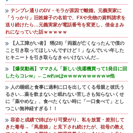
テンプレ通りのDV・モラが原因で離婚。元義実家に
「うっかり」旧姓嫁子の名前で、FXや先物の資料請求を
送り続けたら…元義実家が電話番号を変更し、借金まみ
れになっていた話ｗｗｗｗｗ
【人工障がい者】 甥(28)「両親が亡くなったんで僕の
こと引き取ってほしいんですけど！」なんでいい年した
ヒキニートを引き取らなきゃいけないんだ...
【爆笑動画】ママさん「新しい洗濯機買って1発目に回
したらコレw」←こwれwはw w w w w w w w w w他
人の睡眠と食事に過剰に口を出してくる母親と彼氏う
るさい…薬を飲まないと眠れない苦しさも知らないくせ
に「薬やめな」、食べたくない時に「一口食べて」とし
つこい無神経すぎる！！
容姿と成績で姉ばかり可愛がり、私を放置・差別して
きた毒母→「馬鹿娘」と見下され続けたが、祖母の教え