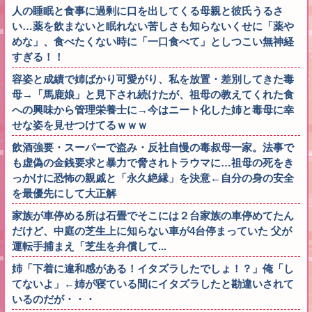
人の睡眠と食事に過剰に口を出してくる母親と彼氏うるさ
い…薬を飲まないと眠れない苦しさも知らないくせに「薬や
めな」、食べたくない時に「一口食べて」としつこい無神経
すぎる！！
容姿と成績で姉ばかり可愛がり、私を放置・差別してきた毒
母→「馬鹿娘」と見下され続けたが、祖母の教えてくれた食
への興味から管理栄養士に→今はニート化した姉と毒母に幸
せな姿を見せつけてるｗｗｗ
飲酒強要・スーパーで盗み・反社自慢の毒叔母一家。法事で
も虚偽の金銭要求と暴力で脅されトラウマに…祖母の死をき
っかけに恐怖の親戚と「永久絶縁」を決意←自分の身の安全
を最優先にして大正解
家族が車停める所は石畳でそこには２台家族の車停めてたん
だけど、中庭の芝生上に知らない車が4台停まっていた 父が
運転手捕まえ「芝生を弁償して...
姉「下着に違和感がある！イタズラしたでしょ！？」俺「し
てないよ」←姉が寝ている間にイタズラしたと勘違いされて
いるのだが・・・