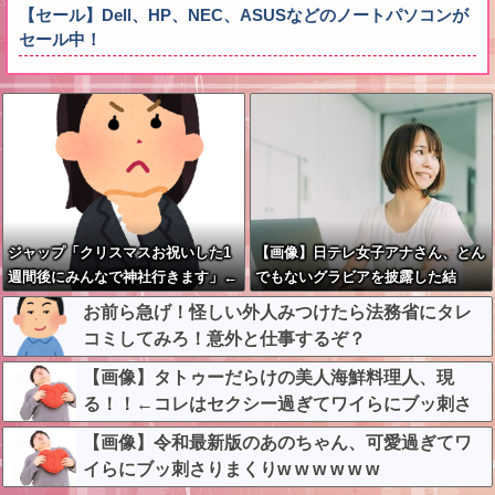
【セール】Dell、HP、NEC、ASUSなどのノートパソコンが
セール中！
ジャップ「クリスマスお祝いした1
【画像】日テレ女子アナさん、とん
週間後にみんなで神社行きます」←
でもないグラビアを披露した結
これ
果・・・
お前ら急げ！怪しい外人みつけたら法務省にタレ
コミしてみろ！意外と仕事するぞ？
【画像】タトゥーだらけの美人海鮮料理人、現
る！！←コレはセクシー過ぎてワイらにブッ刺さ
りまくりw w w w w w w w w
【画像】令和最新版のあのちゃん、可愛過ぎてワ
イらにブッ刺さりまくりw w w w w w