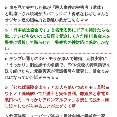
血を見て失神した俺が「殺人事件の被害者（遺体）」
と勘違いされ現場が大パニックに！勇敢なおばちゃんと
オジサン達の団結力と勘違い劇がこちらｗｗ
「日本放送協会です」と名乗る男にドアを開けたら地
獄…テレビもないのに居座り脅迫してきたNHK集金人を
警察に通報して黙らせた←警察官の神対応に感謝しかな
い
テンプレ通りのDV・モラが原因で離婚。元義実家に
「うっかり」旧姓嫁子の名前で、FXや先物の資料請求を
送り続けたら…元義実家が電話番号を変更し、借金まみ
れになっていた話ｗｗｗｗｗ
「ﾀﾋねば保険金出る」と友人を追いつめたモラ旦那＆
ウトメ！洗脳解いて弁護士と完全勝利。離婚届と家電＆
裏口への「うっかりアロンアルファ」を残して脱出←悔
し泣きしながらやることがエグくて草
飲酒強要・スーパーで盗み・反社自慢の毒叔母一家。