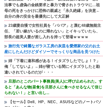
法事でも虚偽の金銭要求と暴力で脅されトラウマに…祖
母の死をきっかけに恐怖の親戚と「永久絶縁」を決意←
自分の身の安全を最優先にして大正解
23歳妻自慢で女性社員を「ババア」と蔑む48歳無能主
任、「若い嫁がいるのに帰れない」とイキっていたら、
部長の超美人妻が差し入れを持って登場ｗｗｗｗ
旅行先で綺麗なガラス工房の灰皿を愛煙家の父のお土
産にしたんだけどダイソーでそっくりな商品を見つけた
姉「下着に違和感がある！イタズラしたでしょ！？」
俺「してないよ」←姉が寝ている間にイタズラしたと勘
違いされているのだが・・・
旦那のとこのパート事務員(美人)に呼び止められた。す
ると「あんな物(昼食)を旦那さんに食べさせるなんて信じ
られない！」と言い出し...
【セール】Dell、HP、NEC、ASUSなどのノートパソ