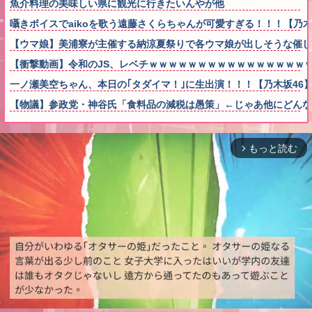
魚介料理の美味しい県に観光に行きたいんやが他
囁きボイスでaikoを歌う遠藤さくらちゃんが可愛すぎる！！！【乃木
【ウマ娘】美浦寮が主催する納涼夏祭りで各ウマ娘が出しそうな催し
【衝撃動画】令和のJS、レベチｗｗｗｗｗｗｗｗｗｗｗｗｗｗｗｗ
一ノ瀬美空ちゃん、本日の｢タダイマ！｣に生出演！！！【乃木坂46
【物議】参政党・神谷氏「食料品の減税は愚策」←じゃあ他にどん
もっと読む
arrow_forward_ios