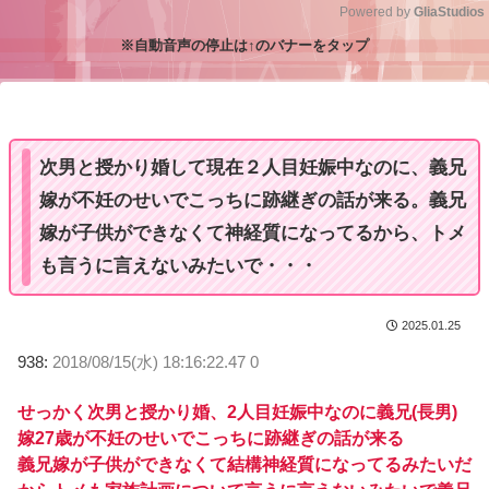
Powered by 
GliaStudios
※自動音声の停止は↑のバナーをタップ
M
u
t
e
次男と授かり婚して現在２人目妊娠中なのに、義兄
嫁が不妊のせいでこっちに跡継ぎの話が来る。義兄
嫁が子供ができなくて神経質になってるから、トメ
も言うに言えないみたいで・・・
2025.01.25
938:
2018/08/15(水) 18:16:22.47 0
せっかく次男と授かり婚、2人目妊娠中なのに義兄(長男)
嫁27歳が不妊のせいでこっちに跡継ぎの話が来る
義兄嫁が子供ができなくて結構神経質になってるみたいだ