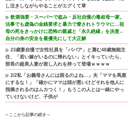
し泣きしながらやることがエグくて草
飲酒強要・スーパーで盗み・反社自慢の毒叔母一家。
法事でも虚偽の金銭要求と暴力で脅されトラウマに…祖
母の死をきっかけに恐怖の親戚と「永久絶縁」を決意←
自分の身の安全を最優先にして大正解
23歳妻自慢で女性社員を「ババア」と蔑む48歳無能主
任、「若い嫁がいるのに帰れない」とイキっていたら、
部長の超美人妻が差し入れを持って登場ｗｗｗｗ
2/2私「お義母さんには困るのよね…」夫「ママを馬鹿
にするな！」「確かにママは頭が悪いけどそれを他人に
指摘されるのはムカつく！」もうこの人とは一緒にやっ
ていけないけど、子供が
～ここから記事の続き～