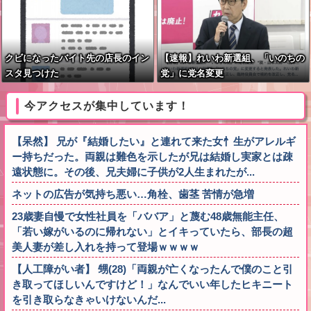
クビになったバイト先の店長のイン
【速報】れいわ新選組、「いのちの
スタ見つけた
党」に党名変更
今アクセスが集中しています！
【呆然】 兄が『結婚したい』と連れて来た女忄生がアレルギ
ー持ちだった。両親は難色を示したが兄は結婚し実家とは疎
遠状態に。その後、兄夫婦に子供が2人生まれたが...
ネットの広告が気持ち悪い…角栓、歯茎 苦情が急増
23歳妻自慢で女性社員を「ババア」と蔑む48歳無能主任、
「若い嫁がいるのに帰れない」とイキっていたら、部長の超
美人妻が差し入れを持って登場ｗｗｗｗ
【人工障がい者】 甥(28)「両親が亡くなったんで僕のこと引
き取ってほしいんですけど！」なんでいい年したヒキニート
を引き取らなきゃいけないんだ...