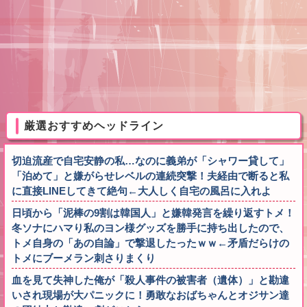
厳選おすすめヘッドライン
切迫流産で自宅安静の私…なのに義弟が「シャワー貸して」
「泊めて」と嫌がらせレベルの連続突撃！夫経由で断ると私
に直接LINEしてきて絶句←大人しく自宅の風呂に入れよ
日頃から「泥棒の9割は韓国人」と嫌韓発言を繰り返すトメ！
冬ソナにハマり私のヨン様グッズを勝手に持ち出したので、
トメ自身の「あの自論」で撃退したったｗｗ←矛盾だらけの
トメにブーメラン刺さりまくり
血を見て失神した俺が「殺人事件の被害者（遺体）」と勘違
いされ現場が大パニックに！勇敢なおばちゃんとオジサン達