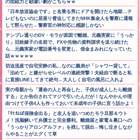
の団結力と勘違い劇がこちらｗｗ
「日本放送協会です」と名乗る男にドアを開けたら地獄…テ
レビもないのに居座り脅迫してきたNHK集金人を警察に通報
して黙らせた←警察官の神対応に感謝しかない
テンプレ通りのDV・モラが原因で離婚。元義実家に「うっか
り」旧姓嫁子の名前で、FXや先物の資料請求を送り続けた
ら…元義実家が電話番号を変更し、借金まみれになっていた
話ｗｗｗｗｗ
切迫流産で自宅安静の私…なのに義弟が「シャワー貸して」
「泊めて」と嫌がらせレベルの連続突撃！夫経由で断ると私
に直接LINEしてきて絶句←大人しく自宅の風呂に入れよ
実の母親から「運命の人と再会した、子供が成人したら離婚
する」とか告白されてマジで引いたんだが！なんやかんや理
由つけて子供4人も作っておいて未成年の子供に言う話かよ！
「ﾀﾋねば保険金出る」と友人を追いつめたモラ旦那＆ウト
メ！洗脳解いて弁護士と完全勝利。離婚届と家電＆裏口への
「うっかりアロンアルファ」を残して脱出←悔し泣きしなが
らやることがエグくて草