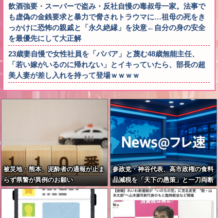
飲酒強要・スーパーで盗み・反社自慢の毒叔母一家。法事で
も虚偽の金銭要求と暴力で脅されトラウマに…祖母の死をき
っかけに恐怖の親戚と「永久絶縁」を決意←自分の身の安全
を最優先にして大正解
23歳妻自慢で女性社員を「ババア」と蔑む48歳無能主任、
「若い嫁がいるのに帰れない」とイキっていたら、部長の超
美人妻が差し入れを持って登場ｗｗｗｗ
被災地・熊本、泥酔者の通報が止ま
参政党・神谷代表、高市政権の食料
らず県警が異例のお願い
品減税を「天下の愚策」と一刀両断