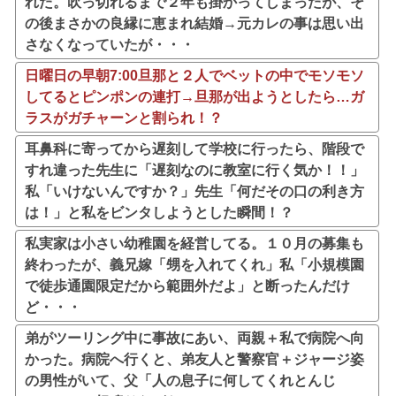
れた。吹っ切れるまで２年も掛かってしまったが、そ
の後まさかの良縁に恵まれ結婚→元カレの事は思い出
さなくなっていたが・・・
日曜日の早朝7:00旦那と２人でベットの中でモソモソ
してるとピンポンの連打→旦那が出ようとしたら…ガ
ラスがガチャーンと割られ！？
耳鼻科に寄ってから遅刻して学校に行ったら、階段で
すれ違った先生に「遅刻なのに教室に行く気か！！」
私「いけないんですか？」先生「何だその口の利き方
は！」と私をビンタしようとした瞬間！？
私実家は小さい幼稚園を経営してる。１０月の募集も
終わったが、義兄嫁「甥を入れてくれ」私「小規模園
で徒歩通園限定だから範囲外だよ」と断ったんだけ
ど・・・
弟がツーリング中に事故にあい、両親＋私で病院へ向
かった。病院へ行くと、弟友人と警察官＋ジャージ姿
の男性がいて、父「人の息子に何してくれとんじ