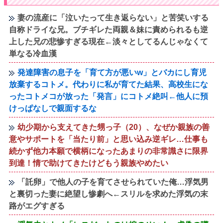
妻の流産に「泣いたって生き返らない」と苦笑いする
自称ドライな兄。ブチギレた両親＆妹に責められるも逆
上した兄の悲惨すぎる現在←淡々としてるんじゃなくて
単なる冷血漢
発達障害の息子を「育て方が悪いw」とバカにし育児
放棄するコトメ。代わりに私が育てた結果、高校生にな
ったコトメコが放った「発言」にコトメ絶叫←他人に預
けっぱなしで親面するな
幼少期から支えてきた甥っ子（20）、なぜか親族の善
意やサポートを「当たり前」と思い込み逆ギレ…仕事も
続かず他力本願で横柄になったあまりの非常識さに限界
到達！情で助けてきたけどもう親族やめたい
「託卵」で他人の子を育てさせられていた俺…浮気男
と裏切った妻に絶望し惨劇へ←スリルを求めた浮気の末
路がエグすぎる