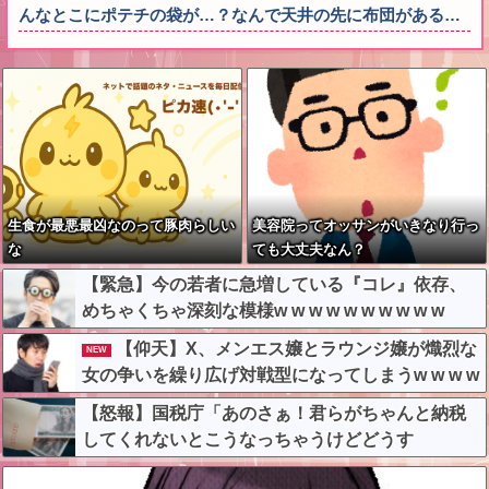
んなとこにポテチの袋が…？なんで天井の先に布団がある…
生食が最悪最凶なのって豚肉らしい
美容院ってオッサンがいきなり行っ
な
ても大丈夫なん？
【緊急】今の若者に急増している『コレ』依存、
めちゃくちゃ深刻な模様w w w w w w w w w w
【仰天】X、メンエス嬢とラウンジ嬢が熾烈な
NEW
女の争いを繰り広げ対戦型になってしまうw w w w
w w w w
【怒報】国税庁「あのさぁ！君らがちゃんと納税
してくれないとこうなっちゃうけどどうす
る？！」←これw w w w w w w w