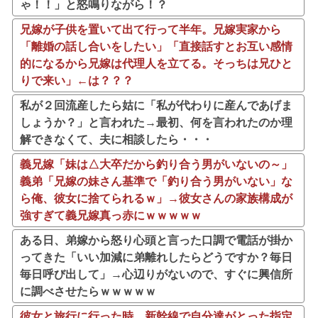
ゃ！！」と怒鳴りながら！？
兄嫁が子供を置いて出て行って半年。兄嫁実家から
「離婚の話し合いをしたい」「直接話すとお互い感情
的になるから兄嫁は代理人を立てる。そっちは兄ひと
りで来い」←は？？？
私が２回流産したら姑に「私が代わりに産んであげま
しょうか？」と言われた→最初、何を言われたのか理
解できなくて、夫に相談したら・・・
義兄嫁「妹は△大卒だから釣り合う男がいないの～」
義弟「兄嫁の妹さん基準で「釣り合う男がいない」な
ら俺、彼女に捨てられるｗ」→彼女さんの家族構成が
強すぎて義兄嫁真っ赤にｗｗｗｗｗ
ある日、弟嫁から怒り心頭と言った口調で電話が掛か
ってきた「いい加減に弟離れしたらどうですか？毎日
毎日呼び出して」→心辺りがないので、すぐに興信所
に調べさせたらｗｗｗｗｗ
彼女と旅行に行った時、新幹線で自分達がとった指定