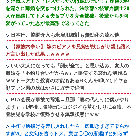
浮気夫とトメ「レスだったのは嫁のせい！」虚偽の噂
を流され離婚を突きつけられた。法学部の後輩弁護士20
人が集結してトメ＆夫＆プリを完全撃破←後輩たちを可
愛がっていた恩が最高形で返ってきた
日本円、協調介入も米雇用統計も無効化の流れ他
【家族内争い】 嫁のピアノを兄嫁が欲しがり親も譲れ
と言い出した結果…ｗｗｗｗ
いい大人になっても「顔が全て」と思い込み、友人の
離婚を「不釣り合いだからw」と嘲笑する哀れな男現る
ｗｗトーク力も投資の才能もあるBくんを叩いてドヤる
顔ファン男の浅はかさにガチで絶句
PTA会長が事故で辞退→旦那「妻の代わりに僕がやり
ます」→1年後…名物ガンコジジイを草むしりに召喚、不
登校児を学校に復帰させる無双状態にｗｗ
手作り唐揚げを差し入れしたら「肉叩きすぎて柔らか
すぎw」と文句を言うトメ。実は〇〇の唐揚げと知らず