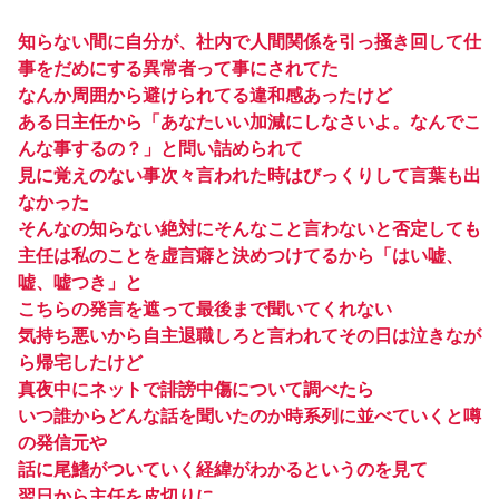
知らない間に自分が、社内で人間関係を引っ掻き回して仕
事をだめにする異常者って事にされてた
なんか周囲から避けられてる違和感あったけど
ある日主任から「あなたいい加減にしなさいよ。なんでこ
んな事するの？」と問い詰められて
見に覚えのない事次々言われた時はびっくりして言葉も出
なかった
そんなの知らない絶対にそんなこと言わないと否定しても
主任は私のことを虚言癖と決めつけてるから「はい嘘、
嘘、嘘つき」と
こちらの発言を遮って最後まで聞いてくれない
気持ち悪いから自主退職しろと言われてその日は泣きなが
ら帰宅したけど
真夜中にネットで誹謗中傷について調べたら
いつ誰からどんな話を聞いたのか時系列に並べていくと噂
の発信元や
話に尾鰭がついていく経緯がわかるというのを見て
翌日から主任を皮切りに