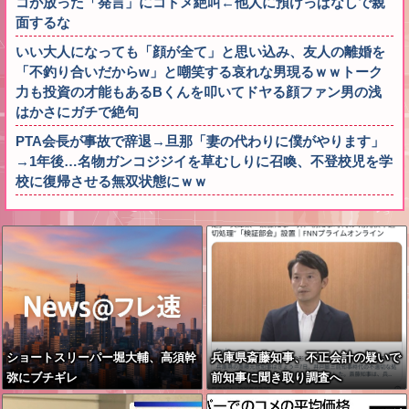
コが放った「発言」にコトメ絶叫←他人に預けっぱなしで親
面するな
いい大人になっても「顔が全て」と思い込み、友人の離婚を
「不釣り合いだからw」と嘲笑する哀れな男現るｗｗトーク
力も投資の才能もあるBくんを叩いてドヤる顔ファン男の浅
はかさにガチで絶句
PTA会長が事故で辞退→旦那「妻の代わりに僕がやります」
→1年後…名物ガンコジジイを草むしりに召喚、不登校児を学
校に復帰させる無双状態にｗｗ
ショートスリーパー堀大輔、高須幹
兵庫県斎藤知事、不正会計の疑いで
弥にブチギレ
前知事に聞き取り調査へ