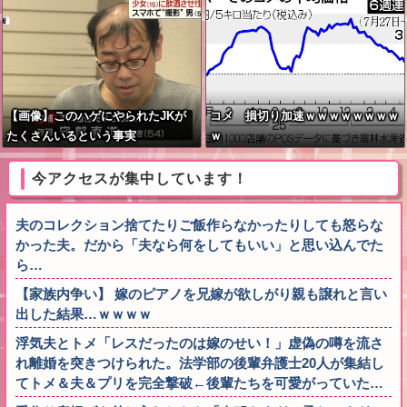
【画像】このハゲにやられたJKが
コメ 損切り加速ｗｗｗｗｗｗｗｗ
たくさんいるという事実
ｗ
今アクセスが集中しています！
夫のコレクション捨てたりご飯作らなかったりしても怒らな
かった夫。だから「夫なら何をしてもいい」と思い込んでた
ら…
【家族内争い】 嫁のピアノを兄嫁が欲しがり親も譲れと言い
出した結果…ｗｗｗｗ
浮気夫とトメ「レスだったのは嫁のせい！」虚偽の噂を流さ
れ離婚を突きつけられた。法学部の後輩弁護士20人が集結し
てトメ＆夫＆プリを完全撃破←後輩たちを可愛がっていた…