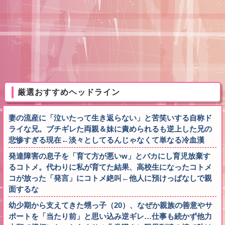
厳選おすすめヘッドライン
妻の流産に「泣いたって生き返らない」と苦笑いする自称ド
ライな兄。ブチギレた両親＆妹に責められるも逆上した兄の
悲惨すぎる現在←淡々としてるんじゃなくて単なる冷血漢
発達障害の息子を「育て方が悪いw」とバカにし育児放棄す
るコトメ。代わりに私が育てた結果、高校生になったコトメ
コが放った「発言」にコトメ絶叫←他人に預けっぱなしで親
面するな
幼少期から支えてきた甥っ子（20）、なぜか親族の善意やサ
ポートを「当たり前」と思い込み逆ギレ…仕事も続かず他力