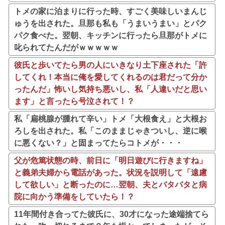
トメの家に泊まりに行った時、すごく美味しいまんじ
ゅうを出された。旦那も私も「うまいうまい」とパク
パク食べた。翌朝、キッチンに行ったら旦那がトメに
叱られてたんだがｗｗｗｗｗ
彼氏と歩いてたら男の人にいきなり土下座された「許
してくれ！本当に俺を愛してくれるのは君だって分か
ったんだ」怖いし気持ち悪いし、私「人違いだと思い
ます」と言ったら号泣されて！？
私「扁桃腺が腫れて辛い」トメ「大根食え」と大根お
ろしを出された。私「このままじゃきついし、逆に喉
に悪くない？」と固まってたらコトメが・・・
父が危篤状態の時、前日に「明日遊びに行きますね」
と義弟夫婦から電話があった。状況を説明して「遠慮
して欲しい」と断ったのに…翌朝、夫とバタバタと病
院に向かう準備をしていたら！？
11年間付き合ってた彼氏に、30才になった途端捨てら