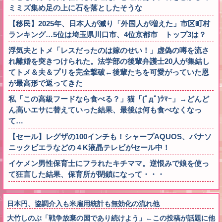
ミミズ集め足の上に石を落としたそうな
【移民】2025年、日本人が減り「外国人が増えた」市区町村
ランキング…5位は埼玉県川口市、4位京都市 トップ3は？
浮気夫とトメ「レスだったのは嫁のせい！」虚偽の噂を流さ
れ離婚を突きつけられた。法学部の後輩弁護士20人が集結し
てトメ＆夫＆プリを完全撃破←後輩たちを可愛がっていた恩
が最高形で返ってきた
私「この高級フードなら食べる？」猫「(ﾟдﾟ)ｳﾏｰ」→どんど
ん高いエサに替えていった結果、最後は何も食べなくなっ
て…
【セール】レグザの100インチも！シャープAQUOS、パナソ
ニックビエラなどの４K液晶テレビがセール中！
イケメン男性保育士にフラれたキチママ。逆恨みで娘を使っ
て狂言した結果、保育所が閉鎖になって・・・
日本円、協調介入も米雇用統計も無効化の流れ他
大竹しのぶ「戦争放棄の国であり続けよう」←この投稿が話題に他