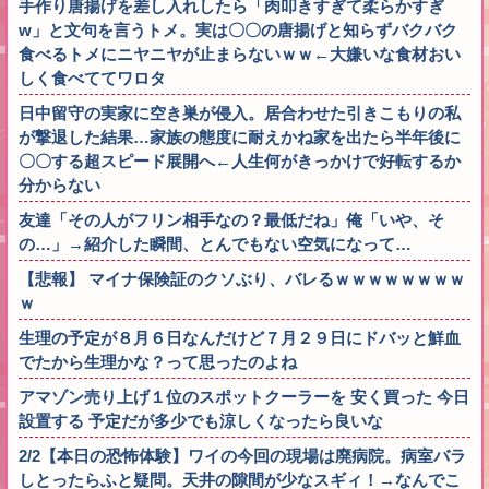
手作り唐揚げを差し入れしたら「肉叩きすぎて柔らかすぎ
w」と文句を言うトメ。実は〇〇の唐揚げと知らずバクバク
食べるトメにニヤニヤが止まらないｗｗ←大嫌いな食材おい
しく食べててワロタ
日中留守の実家に空き巣が侵入。居合わせた引きこもりの私
が撃退した結果…家族の態度に耐えかね家を出たら半年後に
〇〇する超スピード展開へ←人生何がきっかけで好転するか
分からない
友達「その人がフリン相手なの？最低だね」俺「いや、そ
の…」→紹介した瞬間、とんでもない空気になって…
【悲報】 マイナ保険証のクソぶり、バレるｗｗｗｗｗｗｗｗ
ｗ
生理の予定が８月６日なんだけど７月２９日にドバッと鮮血
でたから生理かな？って思ったのよね
アマゾン売り上げ１位のスポットクーラーを 安く買った 今日
設置する 予定だが多少でも涼しくなったら良いな
2/2【本日の恐怖体験】ワイの今回の現場は廃病院。病室バラ
しとったらふと疑問。天井の隙間が少なスギィ！→なんでこ