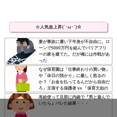
☆人気急上昇(`･ω･´)☆
妻が事故に遭い下半身が不自由に。ロ
ーンで5000万円を組んでバリアフリ
ーの家を建てた。だが俺には作戦があ
った
なぜ保育園は「仕事終わりの買い物」
や「休日の預かり」に厳しく怒るの
か？「お金を払ってるんだから自由だ
ろ」主張する保護者 vs 「保育欠如の
ための施設」と諭す保育士
有給使って旦那に内緒で『男と遊んで
いたら』バレた結果・・・