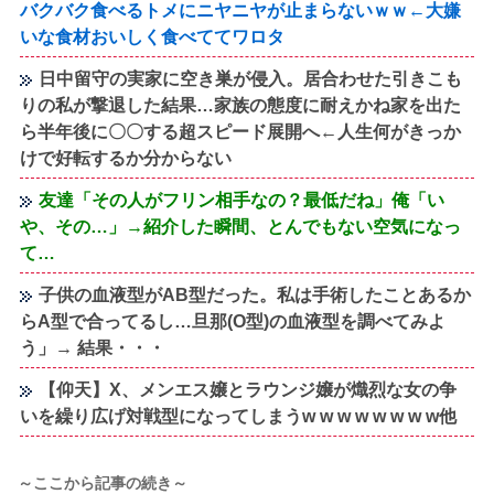
バクバク食べるトメにニヤニヤが止まらないｗｗ←大嫌
いな食材おいしく食べててワロタ
日中留守の実家に空き巣が侵入。居合わせた引きこも
りの私が撃退した結果…家族の態度に耐えかね家を出た
ら半年後に〇〇する超スピード展開へ←人生何がきっか
けで好転するか分からない
友達「その人がフリン相手なの？最低だね」俺「い
や、その…」→紹介した瞬間、とんでもない空気になっ
て…
子供の血液型がAB型だった。私は手術したことあるか
らA型で合ってるし…旦那(O型)の血液型を調べてみよ
う」→ 結果・・・
【仰天】X、メンエス嬢とラウンジ嬢が熾烈な女の争
いを繰り広げ対戦型になってしまうw w w w w w w w他
～ここから記事の続き～