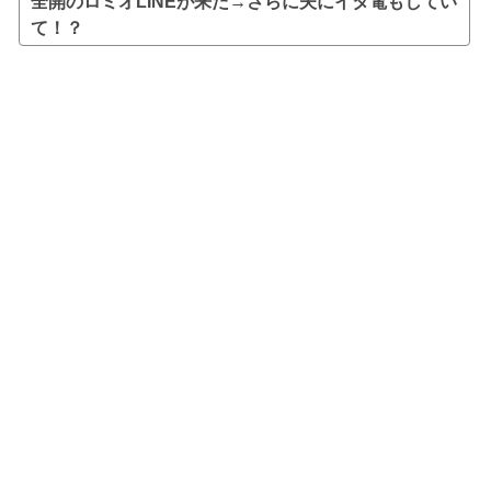
全開のロミオLINEが来た→さらに夫にイタ電もしてい
て！？