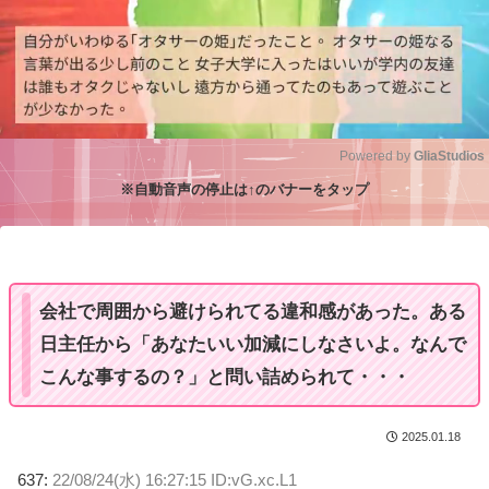
Powered by 
GliaStudios
※自動音声の停止は↑のバナーをタップ
M
u
t
e
会社で周囲から避けられてる違和感があった。ある
日主任から「あなたいい加減にしなさいよ。なんで
こんな事するの？」と問い詰められて・・・
2025.01.18
637:
22/08/24(水) 16:27:15 ID:vG.xc.L1