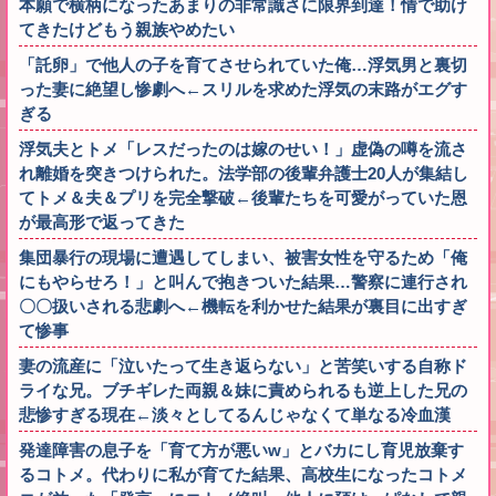
本願で横柄になったあまりの非常識さに限界到達！情で助け
てきたけどもう親族やめたい
「託卵」で他人の子を育てさせられていた俺…浮気男と裏切
った妻に絶望し惨劇へ←スリルを求めた浮気の末路がエグす
ぎる
浮気夫とトメ「レスだったのは嫁のせい！」虚偽の噂を流さ
れ離婚を突きつけられた。法学部の後輩弁護士20人が集結し
てトメ＆夫＆プリを完全撃破←後輩たちを可愛がっていた恩
が最高形で返ってきた
集団暴行の現場に遭遇してしまい、被害女性を守るため「俺
にもやらせろ！」と叫んで抱きついた結果…警察に連行され
〇〇扱いされる悲劇へ←機転を利かせた結果が裏目に出すぎ
て惨事
妻の流産に「泣いたって生き返らない」と苦笑いする自称ド
ライな兄。ブチギレた両親＆妹に責められるも逆上した兄の
悲惨すぎる現在←淡々としてるんじゃなくて単なる冷血漢
発達障害の息子を「育て方が悪いw」とバカにし育児放棄す
るコトメ。代わりに私が育てた結果、高校生になったコトメ