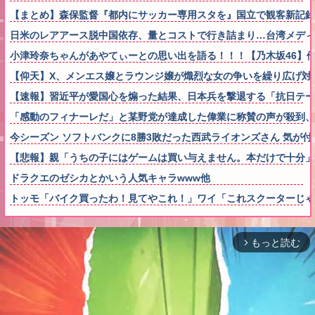
【まとめ】森保監督『都内にサッカー専用スタを』国立で観客新記
日米のレアアース脱中国依存、量とコストで行き詰まり…台湾メディ
小津玲奈ちゃんがあやてぃーとの思い出を語る！！！【乃木坂46】
【仰天】X、メンエス嬢とラウンジ嬢が熾烈な女の争いを繰り広げ対戦型にな
【速報】習近平が愛国心を煽った結果、日本兵を撃退する「抗日テーマ
「感動のフィナーレだ」と某野党が達成した偉業に称賛の声が殺到
今シーズン ソフトバンクに8勝3敗だった西武ライオンズさん 気が付
【悲報】親「うちの子にはゲームは買い与えません。本だけで十分」
ドラクエのゼシカとかいう人気キャラwww他
トッモ「バイク買ったわ！見てやこれ！」ワイ「これスクーターじゃ
もっと読む
arrow_forward_ios