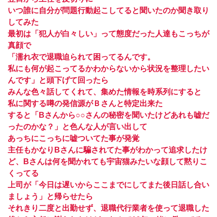
いつ誰に自分が問題行動起こしてると聞いたのか聞き取り
してみた
最初は「犯人が白々しい」って態度だった人達もこっちが
真顔で
「濡れ衣で退職迫られて困ってるんです。
私にも何が起こってるかわからないから状況を整理したい
んです」と頭下げて回ったら
みんな色々話してくれて、集めた情報を時系列にすると
私に関する噂の発信源がＢさんと特定出来た
すると「Bさんから○○さんの秘密を聞いたけどあれも嘘だ
ったのかな？」と色んな人が言い出して
あっちにこっちに嘘ついてた事が発覚
主任もかなりBさんに騙されてた事がわかって追求したけ
ど、Bさんは何を聞かれても宇宙猫みたいな顔して黙りこ
くってる
上司が「今日は遅いからここまでにしてまた後日話し合い
ましょう」と帰らせたら
それきり二度と出勤せず、退職代行業者を使って退職した