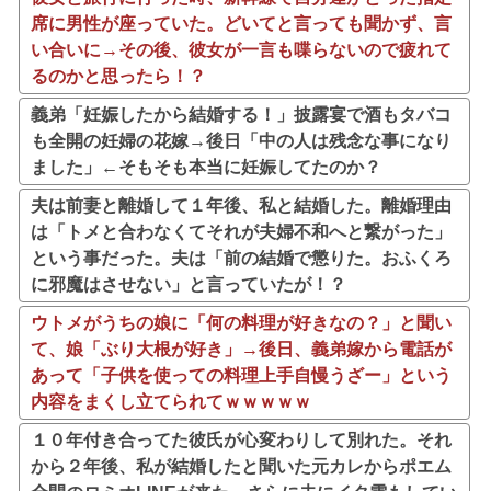
席に男性が座っていた。どいてと言っても聞かず、言
い合いに→その後、彼女が一言も喋らないので疲れて
るのかと思ったら！？
義弟「妊娠したから結婚する！」披露宴で酒もタバコ
も全開の妊婦の花嫁→後日「中の人は残念な事になり
ました」←そもそも本当に妊娠してたのか？
夫は前妻と離婚して１年後、私と結婚した。離婚理由
は「トメと合わなくてそれが夫婦不和へと繋がった」
という事だった。夫は「前の結婚で懲りた。おふくろ
に邪魔はさせない」と言っていたが！？
ウトメがうちの娘に「何の料理が好きなの？」と聞い
て、娘「ぶり大根が好き」→後日、義弟嫁から電話が
あって「子供を使っての料理上手自慢うざー」という
内容をまくし立てられてｗｗｗｗｗ
１０年付き合ってた彼氏が心変わりして別れた。それ
から２年後、私が結婚したと聞いた元カレからポエム