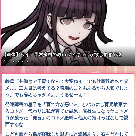
【画像】ワイ、罪木蜜柑の激●●フィギュアが欲しすぎて泣
く・・・・・・
義母「共働きで子育てなんて大変ねぇ、でも仕事辞めちゃダ
メよ。二人目は考えてる？職場のこともあるから大変でしょ
う。でも辞めちゃダメよ」うるせーよ！
発達障害の息子を「育て方が悪いw」とバカにし育児放棄す
るコトメ。代わりに私が育てた結果、高校生になったコトメ
コが放った「発言」にコトメ絶叫←他人に預けっぱなしで親
面するな
こども園から孫が怪我した迎えにと連絡あり。石をどかして