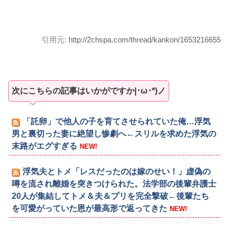
引用元:
http://2chspa.com/thread/kankon/1653216655
次にこちらの記事はいかがですか|･ω･*)ノ
「託卵」で他人の子を育てさせられていた俺…浮気
男と裏切った妻に絶望し惨劇へ←スリルを求めた浮気の
末路がエグすぎる
NEW!
浮気夫とトメ「レスだったのは嫁のせい！」虚偽の
噂を流され離婚を突きつけられた。法学部の後輩弁護士
20人が集結してトメ＆夫＆プリを完全撃破←後輩たち
を可愛がっていた恩が最高形で返ってきた
NEW!