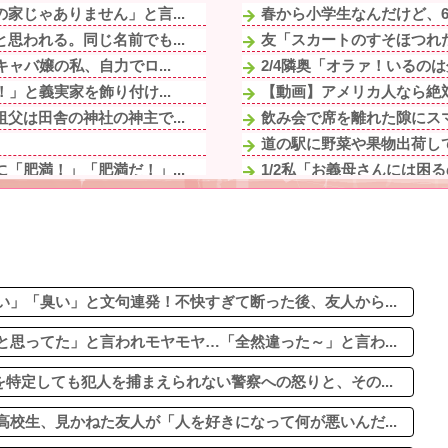
家じゃありません」と言...
春から小学生なんだけど、
思われる。同じ名前でも...
友「スカートのすそほつれた
ャバ嬢の私、自力でロ...
2/4隣奥「オラァ！いるのは分
」と義実家を飾り付け...
【動画】アメリカ人なら絶
父は田舎の神社の神主で...
飲み会で席を離れた隙にスマ
道の駅に野菜や果物出荷し
「肥満！」「肥満だ！」...
1/2私「お義母さんには困
、見かねた友人が「人を...
ゴジータが子作りしたら、
前、布団近くにまだ火の...
【画像】アイドルのオフ会の光景、
話をすると我家は数千円...
結婚考えてた女の子が母親
結婚前提で同棲してた恋人に
とがすごく多い気がしてる
」「臭い」と文句連発！不快すぎて断った後、友人から...
思ってた」と言われモヤモヤ…「全然違った～」と言わ...
特定しても犯人を捕まえられない警察への怒りと、その...
校生、見かねた友人が「人を好きになって何が悪いんだ...