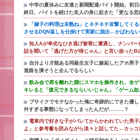
中学の夏休みに友達と新聞配達バイト開始。初日
終日、バイトを続けた友人の身に起きた「更なる悲
「嫁子の料理は未熟ね」とネチネチ攻撃してくる
させるDQN返しを仕掛けて実家に脱出←かばわな
知人Aが卑劣なひき逃げ被害に遭遇し、ナンバー
話を聞いて「逃げた方が得じゃん」と言い放ったB
自分より才能ある同級生女子に嫉妬したアホ男子
進路を潰そうと企んでるらしい
飲み会で席を離れた隙にスマホを操作され、全ゲ
キレると「復元できるならいいじゃん」「ゲーム如
ブサイクでモテなかった俺に奇跡的にできた優し
外すぎる事態になってしまったんだが………？
電車内で好きな子がバレてからかわれていた男子
よ」と参考書を読みながら淡々と話してた←カッコ