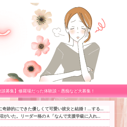
験談募集】修羅場だった体験談・愚痴など大募集！
奇跡的にできた優しくて可愛い彼女と結婚！…する...
沼がいた。リーダー格のＡ「なんで支援学級に入れ...