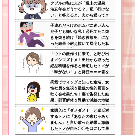
クブルの私に夫が「週末の温泉一
泊忘年会どうする？」私「行けな
い」と答えると、夫から返ってき
た信じられない一言←子どもたち
子連れだらけのホムパに迷い込ん
の方が何倍も常識的で泣ける
だ子ども嫌いな私！必死でたこ焼
きを焼き続け「焼き役放免」にな
った結果⇒耐え抜いて帰宅した私
を襲った異変ｗｗｗ←ストレスで3
「ウトの飯作りに来て」と呼び出
7.5度の熱が出るのは凄まじい
すメシマズトメ！出汁から取った
絶品料理を作ると帰宅したトメが
「味がない！」と発狂ｗｗｗ箸を
置いた良ウトが言い放った言葉と
病気でウィッグと知った途端、女
は←良ウトさんの神対応にスカッ
性社員を無視＆最低の性的暴言を
とする
吐く会社男たち！裏で告発した結
果、部署解体＆異動で減給の地獄
を見ることにｗｗ←人として最低
家購入に「ダメダメ！」と猛反対
限の倫理観すら欠如してる
するトメに「あなたの家じゃあり
ません」と言い放った結果→激怒
したトメが自ら〇〇を口にして最
高の展開へｗｗｗｗｗｗ