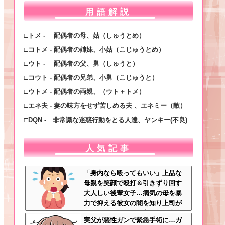
用語解説
□トメ - 配偶者の母、姑（しゅうとめ）
□コトメ - 配偶者の姉妹、小姑（こじゅうとめ）
□ウト - 配偶者の父、舅（しゅうと）
□コウト - 配偶者の兄弟、小舅（こじゅうと）
□ウトメ - 配偶者の両親、（ウト＋トメ）
□エネ夫 - 妻の味方をせず苦しめる夫 、エネミー（敵）
□DQN - 非常識な迷惑行動をとる人達、ヤンキー(不良)
人気記事
「身内なら殴ってもいい」上品な
母親を笑顔で殴打＆引きずり回す
大人しい後輩女子…病気の母を暴
力で抑える彼女の闇を知り上司が
漏らした恐ろしい一言←第三者の
実父が悪性ガンで緊急手術に…ガ
介入が必要だろ