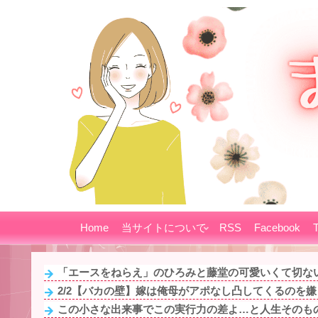
Home
当サイトについて
RSS
Facebook
T
「エースをねらえ」のひろみと藤堂の可愛いくて切な
2/2【バカの壁】嫁は俺母がアポなし凸してくるのを嫌う
この小さな出来事でこの実行力の差よ…と人生そのも