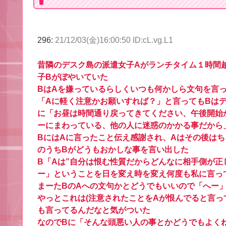
296:
21/12/03(金)16:00:50 ID:cL.vg.L1
昔隣のデスク島の派遣女子Aがランチタイム１時間
子Bがぼやいていた
BはAを嫌っているらしくいつも何かしら文句を言
「Aに軽く注意かお願いすれば？」と言ってもBは
に「お昼は時間通り戻ってきてください、午後開始
ーにまわっている、他の人に迷惑のかかる事だから
BにはAに言ったこと伝え感謝され、Aはその後は
のうちBがどうもおかしな事を言い出した
B「Aは”自分は恨む性質だからどんなに相手側が正
ー」ということを日を変え時を変え何度も私に言っ
まーたBのAへの文句かとどうでもいいので「へー
やっとこれは(注意されたことをAが恨んでると言っ
も言ってるんだなと気がついた
なのでBに「そんな頭悪い人の事とかどうでもよく