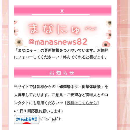
X
「まなにゅ～」の更新情報をつぶやいています。お気軽
にフォローしてくださ～い！絡んでくれると喜びます。
お知らせ
当サイトでは皆様からの「修羅場ネタ・衝撃体験談」を
大募集しております。ご意見・ご要望など管理人とのコ
ンタクトにも活用ください⇒
【
投稿はこちらから
】
▸１日１回応援お願いします♪
٩( ''ω'' )وﾎﾟﾁ