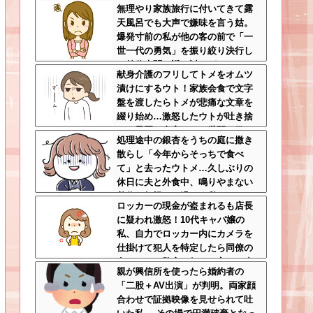
無理やり家族旅行に付いてきて露
天風呂でも大声で嫌味を言う姑。
爆発寸前の私が他の客の前で「一
世一代の勇気」を振り絞り決行し
た前代未聞の返り討ちがこちら←
献身介護のフリしてトメをオムツ
身体を張った捨て身の反撃すぎる
漬けにするウト！家族会食で文字
盤を渡したらトメが悲痛な文章を
綴り始め…激怒したウトが吐き捨
てた最悪の真実とは←世間の目し
処理途中の銀杏をうちの庭に撒き
か気にしてない最低旦那だった
散らし「今年からそっちで食べ
て」と去ったウトメ…久しぶりの
休日に夫と外食中、鳴りやまない
着信を無視して過ごす私←マナー
ロッカーの現金が盗まれるも店長
モードにして大正解すぎるｗｗｗ
に疑われ激怒！10代キャバ嬢の
私、自力でロッカー内にカメラを
仕掛けて犯人を特定したら同僚の
女だった…警察へ行くと言って止
親が興信所を使ったら婚約者の
められ、加害者に泣かれながら大
「二股＋AV出演」が判明。両家顔
揉めして・・・
合わせで証拠映像を見せられて吐