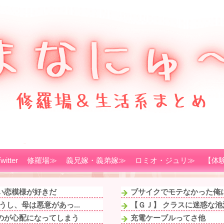
witter
修羅場≫
義兄嫁・義弟嫁≫
ロミオ・ジュリ≫
【体
い恋模様が好きだ
ブサイクでモテなかった俺に
し、母は悪意があっ...
【ＧＪ】 クラスに迷惑な池
のが心配になってしまう
充電ケーブルってさ他