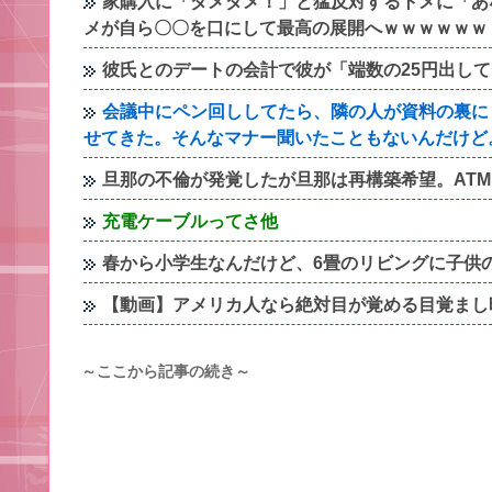
家購入に「ダメダメ！」と猛反対するトメに「あ
メが自ら〇〇を口にして最高の展開へｗｗｗｗｗｗ
彼氏とのデートの会計で彼が「端数の25円出して
会議中にペン回ししてたら、隣の人が資料の裏に
せてきた。そんなマナー聞いたこともないんだけど
旦那の不倫が発覚したが旦那は再構築希望。AT
充電ケーブルってさ他
春から小学生なんだけど、6畳のリビングに子供
【動画】アメリカ人なら絶対目が覚める目覚まし
～ここから記事の続き～