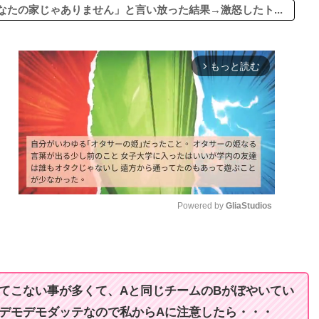
たの家じゃありません」と言い放った結果→激怒したト...
もっと読む
arrow_forward_ios
Powered by 
GliaStudios
M
u
t
てこない事が多くて、Aと同じチームのBがぼやいてい
e
デモデモダッテなので私からAに注意したら・・・