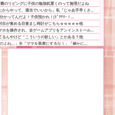
6畳のリビングに子供の勉強机置くのって無理だよね
からやって、適当でいいから」私「じゃあ手早くさ...
かってんだよ！子供預かれ！(ﾄﾞｱｹﾘｰ！...
対目が覚める目覚まし時計がこちらｗｗｗｗｗ他
ホを操作され、全ゲームアプリをアンインストール...
てるんやけど「こういうの欲しい」とかある？他
るのよね…」夫「ママを馬鹿にするな！」「確かに...
悟空とベジータの子が産まれるってこと？他
レベチw w w w w w w w w...
から虐待受けてたんやが
ウワキされ、私が出て行く前、布団近くにまだ火の...