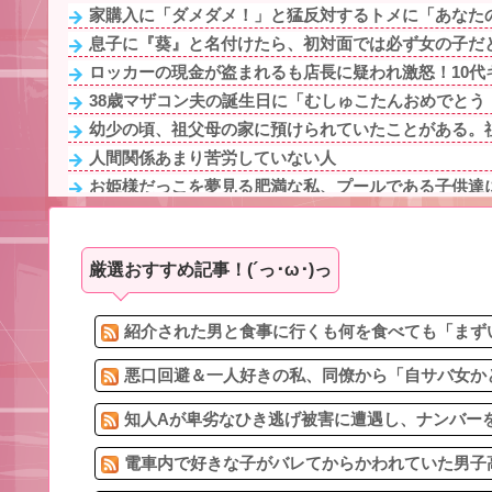
家購入に「ダメダメ！」と猛反対するトメに「あなたの
息子に『葵』と名付けたら、初対面では必ず女の子だと
ロッカーの現金が盗まれるも店長に疑われ激怒！10代キ
38歳マザコン夫の誕生日に「むしゅこたんおめでとう！
幼少の頃、祖父母の家に預けられていたことがある。祖
人間関係あまり苦労していない人
お姫様だっこを夢見る肥満な私、プールである子供達に
電車内で好きな子がバレてからかわれていた男子高校生
結婚前提で同棲してた恋人にウワキされ、私が出て行く
厳選おすすめ記事！(´っ･ω･)っ
同級生でもあるママ友が常にマウントを取る。習い事の
嫁をもう1回惚れさすにはどうしたらいい？
勝って欲しいスポーツの試合って私が見ると負けるこ
紹介された男と食事に行くも何を食べても「まずい
悪口回避＆一人好きの私、同僚から「自サバ女かと
知人Aが卑劣なひき逃げ被害に遭遇し、ナンバーを
電車内で好きな子がバレてからかわれていた男子高