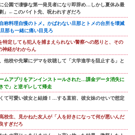
に公園で凄惨な第一発見者になり即辞め…しかし夏休み最
劇」←このバイト先、呪われすぎだろ
自称料理自慢のトメ。かばわない旦那とトメの台所を壊滅
い旦那も一緒に痛い目見ろ
を特定しても犯人を捕まえられない警察への怒りと、その
の神経がわからん
、他校や先輩にデマを吹聴して「大学進学を阻止する」と
ームアプリをアンインストールされた…課金データ消失に
きで」と逆ギレして帰走
くて可愛い彼女と結婚！…する直前、彼女妹のせいで想定
高校生、見かねた友人が「人を好きになって何が悪いんだ
良すぎだろ