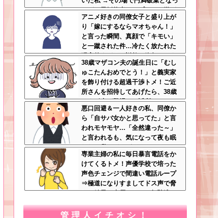
いた私 →その場で円満破棄となっ
たが、元婚約者カップルから嫌が
アニメ好きの同僚女子と盛り上が
らせが始まって・・・
り「嫁にするならマオちゃん！」
と言った瞬間、真顔で「キモい」
と一蹴された件…冷たく放たれた
現実的すぎるお説教に絶句←オタ
38歳マザコン夫の誕生日に「むし
クのノリをリアルで出すとそうな
ゅこたんおめでとう！」と義実家
る
を飾り付ける超過干渉トメ！ご近
所さんを招待してあげたら、38歳
メタボ夫が登場して近所のおじい
悪口回避＆一人好きの私、同僚か
さんが大爆発する事態に
ら「自サバ女かと思ってた」と言
われモヤモヤ…「全然違った～」
と言われるも、気になって夜も眠
れない私はどこがサバサバ？←ネ
専業主婦の私に毎日暴言電話をか
チネチ気にしてる時点で自サバじ
けてくるトメ！声優学校で培った
ゃない
声色チェンジで間違い電話ループ
⇒極道になりすましてドス声で脅
した結果←声優スキルの無駄遣い
が最高すぎるｗｗｗ
管理人イチオシ！