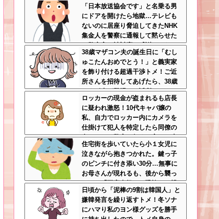
「日本放送協会です」と名乗る男
抜かれてて草
にドアを開けたら地獄…テレビも
ないのに居座り脅迫してきたNHK
集金人を警察に通報して黙らせた
←警察官の神対応に感謝しかない
38歳マザコン夫の誕生日に「むし
ゅこたんおめでとう！」と義実家
を飾り付ける超過干渉トメ！ご近
所さんを招待してあげたら、38歳
メタボ夫が登場して近所のおじい
ロッカーの現金が盗まれるも店長
さんが大爆発する事態に
に疑われ激怒！10代キャバ嬢の
私、自力でロッカー内にカメラを
仕掛けて犯人を特定したら同僚の
女だった…警察へ行くと言って止
住宅街を歩いていたら小１女児に
められ、加害者に泣かれながら大
泣きながら抱きつかれた。鍵っ子
揉めして・・・
のピンチに付き添い30分…無事に
お母さんが現れるも、後から襲っ
てきた「不審者扱いの恐怖」←親
日頃から「泥棒の9割は韓国人」と
切心が裏目に出るかもしれない世
嫌韓発言を繰り返すトメ！冬ソナ
の中怖すぎる
にハマり私のヨン様グッズを勝手