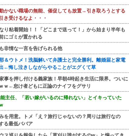
動かない職場の無能、催促しても放置→引き取ろうとする
引き受けるなよ・・・
なり粘着開始！！「どこまで送って！」から始まり半年も
前にゴミが置かれる
も非情な一言を告げられる他
旦那＆ウトメ！洗脳解いて弁護士と完全勝利。離婚届と家電
出←悔し泣きしながらやることがエグくて草
家事を押し付ける義家族！早朝4時起き生活に限界。ついに
ｗｗ←怠け者どもに正論のナイフをグサリ
歳無能主任、「若い嫁がいるのに帰れない」とイキっていた
ｗ
みを用意。トメ「え？旅行じゃないの？周りは旅行なの
する最低ババア
ウス巡りを報告したら「草刈り誰がするのw」と煽ってき