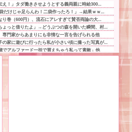
え！」タダ働きさせようとする義両親に時給300...
袋だけじゃ足らんわ！二袋作ったろ！」→結果ｗｗ...
り巻（600円）、流石にアレすぎて賛否両論の大...
ょっと借りたよ」→どうぶつの森を開いた瞬間、村...
、専門家からあまりにも非情な一言を告げられる他
の家に遊びに行ったら私が小さい頃に撮った写真が...
0歳でアルファード一括で買えちゃう私って素敵」他
、夜に子どもが急に体調悪くなったら対応するのは...
んやけど、二重の極みの理屈が理解出来ない他
しないだろ。ごま油買いな！それと、ハンバーグに...
けど７月２９日にドバッと鮮血でたから生理かな？...