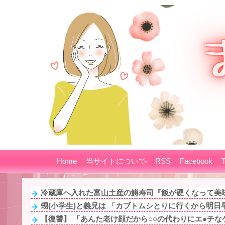
Home
当サイトについて
RSS
Facebook
T
冷蔵庫へ入れた富山土産の鱒寿司『飯が硬くなって美味
甥(小学生)と義兄は 「カブトムシとりに行くから明日早起
【復讐】 「あんた老け顔だから○○の代わりにエ●チなゲ