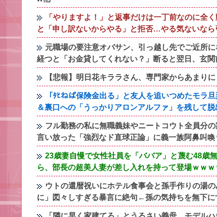
「やりますよ！」と返事だけは一丁前なのに全く
と「申し訳ないからやる」と拒否…やる気ないなら
元職場の要注意オバサン、引っ越し先でご近所に
経つと「お金貸してくれない？」断ると翌日、玄関
【悲報】明日花キララさん、専門家からあまりに
「ﾀﾋねば保険金出る」と友人を追いつめたモラ
＆裏口への「うっかりアロンアルファ」を残して脱
フル勤務の私に無職義妹やニートコウト全員分の
言い放った「強烈なド直球正論」に義一族阿鼻叫喚
23歳妻自慢で女性社員を「ババア」と蔑む48
ら、部長の超美人妻が差し入れを持って登場ｗｗｗ
ウトの還暦祝いにホテル食事会と孫手作りの湯の
に」図々しすぎる暴言に絶句←孫の気持ちを無下に
「隣に早く家建てろ」とうるさい義母。モデルハ