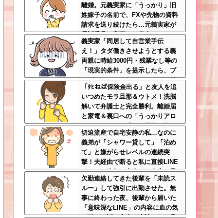
離婚。元義実家に「うっかり」旧
姓嫁子の名前で、FXや先物の資料
請求を送り続けたら…元義実家が
電話番号を変更し、借金まみれに
義実家「同居して自営業手伝
なっていた話ｗｗｗｗｗ
え！」タダ働きさせようとする義
両親に時給3000円・残業なし等の
「現実的条件」を提示したら、ブ
チギレられて絶句ｗｗ←タダで働
「ﾀﾋねば保険金出る」と友人を追
く嫁がいるわけないだろ
いつめたモラ旦那＆ウトメ！洗脳
解いて弁護士と完全勝利。離婚届
と家電＆裏口への「うっかりアロ
ンアルファ」を残して脱出←悔し
切迫流産で自宅安静の私…なのに
泣きしながらやることがエグくて
義弟が「シャワー貸して」「泊め
草
て」と嫌がらせレベルの連続突
撃！夫経由で断ると私に直接LINE
してきて絶句←大人しく自宅の風
欠勤連絡してきた後輩を「未読ス
呂に入れよ
ルー」して強引に出勤させた。無
事に終わった夜、後輩から届いた
「意味深なLINE」の内容に血の気
が引いた話←完全に未読スルー見