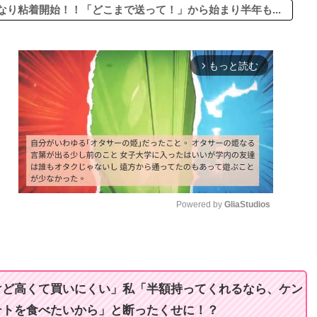
り粘着開始！！「どこまで送って！」から始まり半年も...
もっと読む
arrow_forward_ios
Powered by 
GliaStudios
M
u
t
けど高くて買いにくい」私「半額持ってくれるなら、ケン
e
テトを食べたいから」と断ったくせに！？