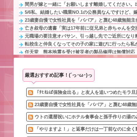
間男が嫁と一緒に「お願いします離婚してください。出
5/6私、結婚したい職業NO.1の公務員なんですけど、嫁
23歳妻自慢で女性社員を「ババア」と蔑む48歳無能主任
亡き叔母の遺書「実は17年前に従兄弟と赤ちゃんを交換
元職場の要注意オバサン、引っ越し先でご近所になり粘
転校生と仲良くなってその子の家に遊びに行ったら私が
任天堂 熊本地震を受け被災者の製品修理は無償対応（
100均のレジで「白ありませんか？」と質問し、列をス
4/6私、結婚したい職業NO.1の公務員なんですけど、嫁
厳選おすすめ記事！(´っ･ω･)っ
生理の予定が８月６日なんだけど７月２９日にドバッと
亡き叔母の遺書「実は17年前に従兄弟と赤ちゃんを交換
嫁の不倫発覚。子供達にはまだ母親が必要と嫁が主張し
「ﾀﾋねば保険金出る」と友人を追いつめたモラ旦
23歳妻自慢で女性社員を「ババア」と蔑む48歳無
ウトの還暦祝いにホテル食事会と孫手作りの湯のみ
「やりますよ！」と返事だけは一丁前なのに全く動