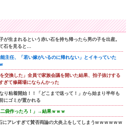
子が生まれるという赤い石を持ち帰ったら男の子を出産。
て石を見ると…
歳無能主任、「若い嫁がいるのに帰れない」とイキっていた
ｗ
んを交換した」全員で家族会議を開いた結果、拍子抜けする
すぎて修羅場にならんかった
なり粘着開始！！「どこまで送って！」から始まり半年も
前にゴミが置かれる
！二袋作ったろ！」→結果ｗｗｗ
アレすぎて賛否両論の大炎上をしてしまうw w w w w w