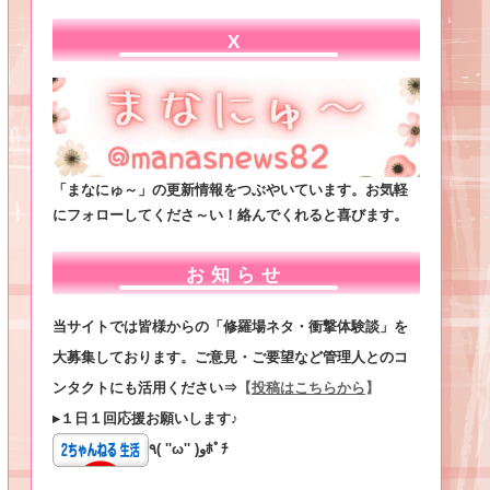
X
「まなにゅ～」の更新情報をつぶやいています。お気軽
にフォローしてくださ～い！絡んでくれると喜びます。
お知らせ
当サイトでは皆様からの「修羅場ネタ・衝撃体験談」を
大募集しております。ご意見・ご要望など管理人とのコ
ンタクトにも活用ください⇒
【
投稿はこちらから
】
▸１日１回応援お願いします♪
٩( ''ω'' )وﾎﾟﾁ