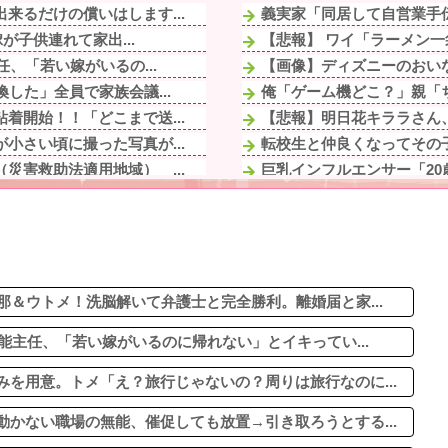
来るだけの償いはします...
義実家「同居して自営業手伝
が子供連れて家出...
【悲報】 ワイ「ラーメン一
、「若い嫁がいるの...
【画像】ディズニーのおいな
した」全員で家族会議...
俺「ゲーム機どこ？」親「ち
着開始！！「どこまで送...
【悲報】明日花キララさん
小さい頃に撮った写真が...
転校生と仲良くなってその子
災害救助法適用地域） ...
巨乳インフルエンサー「2
トップさせてニヤニヤ...
旦那が毎日晩酌するんだけど
が子供連れて家出...
『るろうに剣心』読んでる
鮮血でたから生理かな？...
彼氏「ごま油がないと香りが
した」全員で家族会議...
生理の予定が８月６日なんだ
、血の滲む思いで再構築...
那＆ウトメ！洗脳解いて弁護士と完全勝利。離婚届と家...
能主任、「若い嫁がいるのに帰れない」とイキってい...
を用意。トメ「え？旅行じゃないの？周りは旅行なのに...
かない職場の無能、催促しても放置→引き取ろうとする...