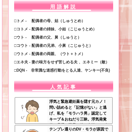
用語解説
□トメ - 配偶者の母、姑（しゅうとめ）
□コトメ - 配偶者の姉妹、小姑（こじゅうとめ）
□ウト - 配偶者の父、舅（しゅうと）
□コウト - 配偶者の兄弟、小舅（こじゅうと）
□ウトメ - 配偶者の両親、（ウト＋トメ）
□エネ夫 - 妻の味方をせず苦しめる夫 、エネミー（敵）
□DQN - 非常識な迷惑行動をとる人達、ヤンキー(不良)
人気記事
浮気と緊急避妊薬を隠す元カノ！
問い詰めると「記憶がない」と逃
げ、私を「モラハラ男」認定して
キープ＆おねだり三昧。浮気発覚
後、我慢の限界で他の女性とスピ
テンプレ通りのDV・モラが原因で
ード婚した結果ｗｗｗｗｗ