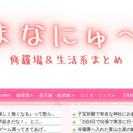
witter
修羅場≫
義兄嫁・義弟嫁≫
ロミオ・ジュリ≫
【体
しく無くなる』って怒ら...
子宝祈願で有名な神社にお参
きだな！」 と二...
「2泊3日で出張で東京に行
ーム買ってきてあげ...
冷蔵庫へ入れた富山土産の鱒