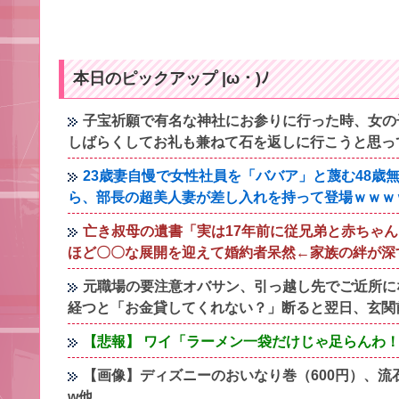
本日のピックアップ |ω・)ﾉ
子宝祈願で有名な神社にお参りに行った時、女の
しばらくしてお礼も兼ねて石を返しに行こうと思っ
23歳妻自慢で女性社員を「ババア」と蔑む48
ら、部長の超美人妻が差し入れを持って登場ｗｗｗ
亡き叔母の遺書「実は17年前に従兄弟と赤ちゃ
ほど〇〇な展開を迎えて婚約者呆然←家族の絆が深
元職場の要注意オバサン、引っ越し先でご近所に
経つと「お金貸してくれない？」断ると翌日、玄関
【悲報】 ワイ「ラーメン一袋だけじゃ足らんわ
【画像】ディズニーのおいなり巻（600円）、流石に
w他