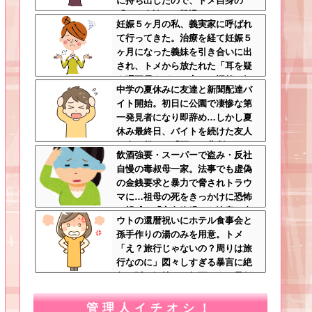
に持ち出したので、トメ自身の
「あの自論」で撃退したったｗｗ
妊娠５ヶ月の私、義実家に呼ばれ
←矛盾だらけのトメにブーメラン
て行ってきた。治療を経て妊娠５
刺さりまくり
ヶ月になった義妹を引き合いに出
され、トメから放たれた「耳を疑
う理不尽すぎる一言」に愕然←妊
中学の夏休みに友達と新聞配達バ
娠時期の操作とか超能力者かよ
イト開始。初日に公園で凄惨な第
一発見者になり即辞め…しかし夏
休み最終日、バイトを続けた友人
の身に起きた「更なる悲劇」←こ
飲酒強要・スーパーで盗み・反社
のバイト先、呪われすぎだろ
自慢の毒叔母一家。法事でも虚偽
の金銭要求と暴力で脅されトラウ
マに…祖母の死をきっかけに恐怖
の親戚と「永久絶縁」を決意←自
ウトの還暦祝いにホテル食事会と
分の身の安全を最優先にして大正
孫手作りの湯のみを用意。トメ
解
「え？旅行じゃないの？周りは旅
行なのに」図々しすぎる暴言に絶
句←孫の気持ちを無下にする最低
ババア
管理人イチオシ！