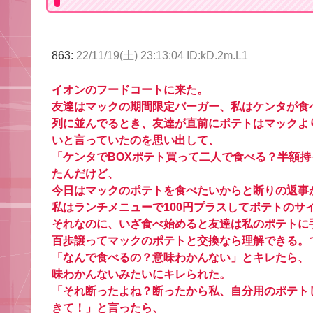
863:
22/11/19(土) 23:13:04 ID:kD.2m.L1
イオンのフードコートに来た。
友達はマックの期間限定バーガー、私はケンタが食
列に並んでるとき、友達が直前にポテトはマックよ
いと言っていたのを思い出して、
「ケンタでBOXポテト買って二人で食べる？半額持
たんだけど、
今日はマックのポテトを食べたいからと断りの返事
私はランチメニューで100円プラスしてポテトのサ
それなのに、いざ食べ始めると友達は私のポテトに
百歩譲ってマックのポテトと交換なら理解できる。
「なんで食べるの？意味わかんない」とキレたら、
味わかんないみたいにキレられた。
「それ断ったよね？断ったから私、自分用のポテト
きて！」と言ったら、