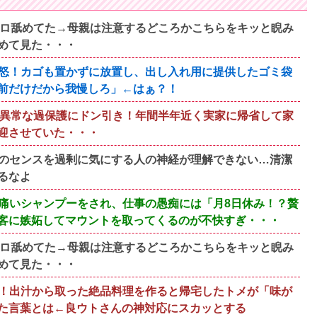
ベロ舐めてた→母親は注意するどころかこちらをキッと睨み
めて見た・・・
怒！カゴも置かずに放置し、出し入れ用に提供したゴミ袋
前だけだから我慢しろ」←はぁ？！
の異常な過保護にドン引き！年間半年近く実家に帰省して家
迎させていた・・・
のセンスを過剰に気にする人の神経が理解できない…清潔
るなよ
痛いシャンプーをされ、仕事の愚痴には「月8日休み！？贅
客に嫉妬してマウントを取ってくるのが不快すぎ・・・
ベロ舐めてた→母親は注意するどころかこちらをキッと睨み
めて見た・・・
！出汁から取った絶品料理を作ると帰宅したトメが「味が
た言葉とは←良ウトさんの神対応にスカッとする