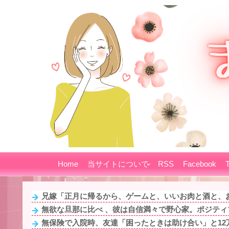
Home
当サイトについて
RSS
Facebook
T
兄嫁「正月に帰るから、ゲームと、いいお肉と酒と、お
無欲な旦那に比べ 、彼は自信満々で野心家。ポジティブ
無保険で入院時、友達「困ったときは助け合い」と12万