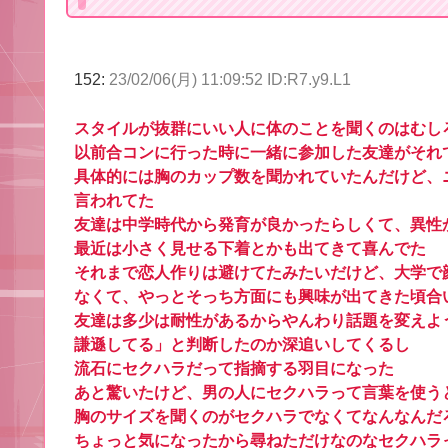
152:
23/02/06(月) 11:09:52 ID:R7.y9.L1
スタイルが抜群にいい人に体のことを聞くのはむし
以前合コンに行った時に一緒に参加した友達がそれ
具体的には胸のカップ数を聞かれていたんだけど、
言われてた
友達は中学時代から発育が良かったらしくて、異性
最近は小さく見せる下着とかも出てきて喜んでた
それまで恋人作りは避けてたみたいだけど、大学で
なくて、やっとそっち方面にも興味が出てきた頃合
友達は多少は耐性があるからやんわり話題を変えよ
謙遜してる」と判断したのか深追いしてくるし
流石にセクハラだって指摘する羽目になった
あと驚いたけど、男の人にセクハラって言葉を使う
胸のサイズを聞くのがセクハラでなくてなんなんだ
ちょっと気になったから尋ねただけなのなセクハラ