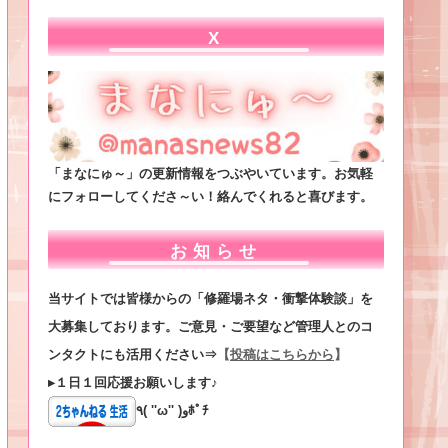
X
「まなにゅ～」の更新情報をつぶやいています。お気軽
にフォローしてくださ～い！絡んでくれると喜びます。
お知らせ
当サイトでは皆様からの「修羅場ネタ・衝撃体験談」を
大募集しております。ご意見・ご要望など管理人とのコ
ンタクトにも活用ください⇒
【
投稿はこちらから
】
▸１日１回応援お願いします♪
٩( ''ω'' )وﾎﾟﾁ