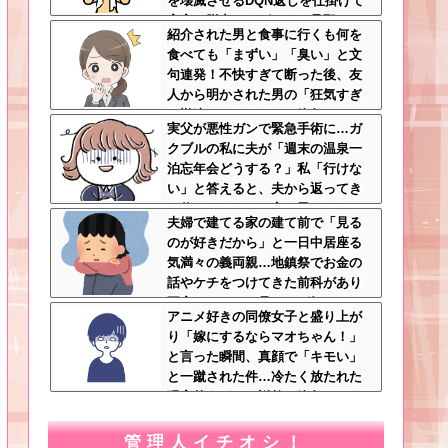
を壊滅させるDQN返しを仕掛けて
実家に脱出←かばわない旦那も一
紹介された男と食事に行くも何を
緒に痛い目見ろ
食べても「まずい」「臭い」と文
句連発！不快すぎて断った後、友
人から明かされた男の「狂気すぎ
る勘違いシナリオ」に絶句ｗｗ←
実父が悪性ガンで緊急手術に…ガ
手料理食べたいなら素直に言え
クブルの私に夫が「週末の温泉一
泊忘年会どうする？」私「行けな
い」と答えると、夫から返ってき
た信じられない一言←子どもたち
夫婦で建てる家の建て前で「見る
の方が何倍も常識的で泣ける
のが好きだから」と一日中居座る
気満々の義両親…地鎮祭でお金の
話やケチをつけてきた前科があり
不安しかない←見るのが好きとか
アニメ好きの同僚女子と盛り上が
完全に野次馬の思考
り「嫁にするならマオちゃん！」
と言った瞬間、真顔で「キモい」
と一蹴された件…冷たく放たれた
現実的すぎるお説教に絶句←オタ
クのノリをリアルで出すとそうな
る
管理人イチオシ！