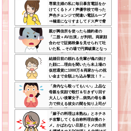
専業主婦の私に毎日暴言電話をか
身体を張った捨て身の反撃すぎる
けてくるトメ！声優学校で培った
声色チェンジで間違い電話ループ
⇒極道になりすましてドス声で脅
した結果←声優スキルの無駄遣い
親が興信所を使ったら婚約者の
が最高すぎるｗｗｗ
「二股＋AV出演」が判明。両家顔
合わせで証拠映像を見せられて吐
いた私 →その場で円満破棄となっ
たが、元婚約者カップルから嫌が
結婚目前の頼れる先輩が魂の抜け
らせが始まって・・・
た顔に…理由を聞いたら未上場の
仮想通貨に1000万＆両家からの祝
い金まで全額ぶち込み撃沈！？←
頼れる先輩の要素どこ行ったんだ
「身内なら殴ってもいい」上品な
よ
母親を笑顔で殴打＆引きずり回す
大人しい後輩女子…病気の母を暴
力で抑える彼女の闇を知り上司が
漏らした恐ろしい一言←第三者の
「嫁子の料理は未熟ね」とネチネ
介入が必要だろ
チ攻撃してくる自称料理自慢のト
メ。かばわない旦那とトメの台所