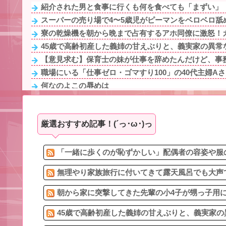
紹介された男と食事に行くも何を食べても「まずい」「
スーパーの売り場で4〜5歳児がピーマンをベロベロ舐め
寮の乾燥機を朝から晩まで占有するアホ同僚に激怒！カ
45歳で高齢初産した義姉の甘えぶりと、義実家の異常な
【意見求む】保育士の妹が仕事を辞めたんだけど、事務
職場にいる「仕事ゼロ・ゴマすり100」の40代主婦Aさ
何なのよこの辱めは
子育てが一段落しふと元カレのことが懐かしくなって恋
姉と叔父宅へ避難後、母になぜ私たちに厳しかったのか
厳選おすすめ記事！(´っ･ω･)っ
【ワロタ】ｴｾ不思議ちゃんこじらせて病んでる系に憧れ
3/4ネトゲで知り合った男の子が、会ったこともない顔も
最近うちの地域の駅に鳩ジジイが現れるようになって
「一緒に歩くのが恥ずかしい」配偶者の容姿や服の
無理やり家族旅行に付いてきて露天風呂でも大声で
朝から家に突撃してきた先輩の小4子が甥っ子用に買
45歳で高齢初産した義姉の甘えぶりと、義実家の