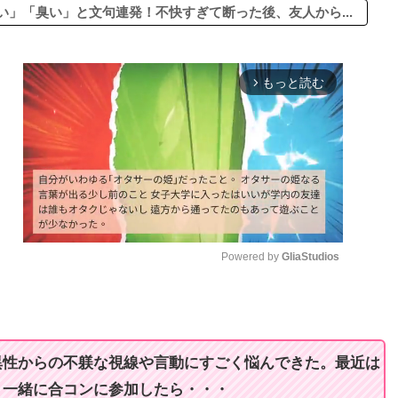
」「臭い」と文句連発！不快すぎて断った後、友人から...
もっと読む
arrow_forward_ios
Powered by 
GliaStudios
M
u
t
異性からの不躾な視線や言動にすごく悩んできた。最近は
e
、一緒に合コンに参加したら・・・