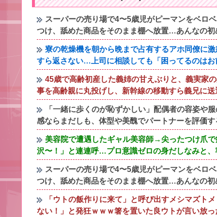
スーパーの売り場で4〜5歳児がピーマンをベロ
つけ、舐めた商品をそのまま棚へ放置…あんなの初
寮の乾燥機を朝から晩まで占有するアホ同僚に激
すら返さない…上司に相談しても「困ってるのはお
45歳で高齢初産した義姉の甘えぶりと、義実家
事を高齢親に丸投げし、新幹線の移動すら義兄に送
「一緒に歩くのが恥ずかしい」配偶者の容姿や服
感ならまだしも、体型や美醜でパートナーを評価す
美容院で遭遇したギャル美容師→尖ったつけ爪で
沢〜！」と連連呼…プロ意識ゼロの身だしなみと、
スーパーの売り場で4〜5歳児がピーマンをベロ
つけ、舐めた商品をそのまま棚へ放置…あんなの初
「ウトの飯作りに来て」と呼び出すメシマズトメ
ない！」と発狂ｗｗｗ箸を置いた良ウトが言い放っ