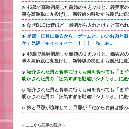
45歳で高齢初産した義姉の甘えぶりと、義実家
事を高齢親に丸投げし、新幹線の移動すら義兄に送
なぜDLCは昔ほど「最初から入れとけ」と言わ
兄嫁「正月に帰るから、ゲームと、いいお肉と酒
ケ」兄嫁「キィィィィー！！！！」私「あ…」
45歳で高齢初産した義姉の甘えぶりと、義実家
事を高齢親に丸投げし、新幹線の移動すら義兄に送
紹介された男と食事に行くも何を食べても「まず
明かされた男の「狂気すぎる勘違いシナリオ」に絶
紹介された男と食事に行くも何を食べても「まず
明かされた男の「狂気すぎる勘違いシナリオ」に絶
娘と旦那が喧嘩して、旦那が「だからお前は嫌わ
～ここから記事の続き～