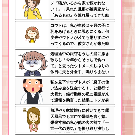
メ「猫がいるから家で預かれな
い！」→呆れた旦那が義実家から
『あるもの』を連れ帰ってきた結
果…トメ半狂乱ｗｗｗ←そう来る
コウトは、私が生後２ヶ月の子に
とは思わなかっただろトメ
乳をあげるときに覗きにくる。何
度夫やウトメが〆ても懲りずにや
ってくるので、彼女さんが来た時
に「コウト君が毎回見たがるのよ
処理途中の銀杏をうちの庭に撒き
～ｗ」と言うと、彼女さん鬼の形
散らし「今年からそっちで食べ
相でコウトの元へｗ
て」と去ったウトメ…久しぶりの
休日に夫と外食中、鳴りやまない
着信を無視して過ごす私←マナー
私を見下すウザトメが「息子の使
モードにして大正解すぎるｗｗｗ
い込み金を送金する！」と銀行で
大暴れ→銀行勤務の私に電話が来
て通報を助言した結果…トメが身
内に向けられた「疑惑」とは！？
無理やり家族旅行に付いてきて露
←普段見下してる嫁に撃沈される
天風呂でも大声で嫌味を言う姑。
スタイル
爆発寸前の私が他の客の前で「一
世一代の勇気」を振り絞り決行し
た前代未聞の返り討ちがこちら←