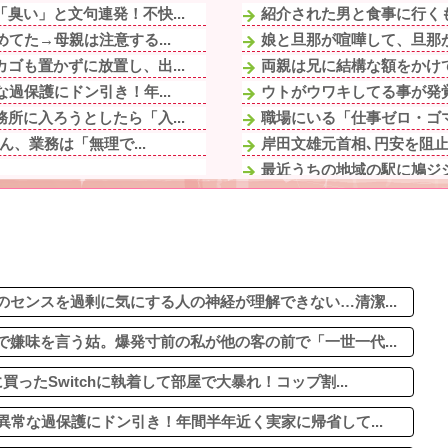
臭い」と文句連発！不快...
紹介された男と食事に行くも
てた→母親は注意する...
娘と旦那が喧嘩して、旦那が
ゴも置かずに放置し、出...
両親は兄に結構な額をかけて
過保護にドン引き！年...
ウトがウワキしてる事が発覚
所に入ろうとしたら「入...
職場にいる「仕事ゼロ・ゴマす
ん、業務は「無理で...
岸田文雄元首相､円安を阻止
最近うちの地域の駅に鳩ジ
愛関係のスレを読み漁っ...
【衝撃映像】かもしれない
尋ねた。すると「本当は...
「何者にもなれなかった結果
てた時期に、路上で気...
姉と叔父宅へ避難後、母にな
知らない私の事好き...
最近うちの地域の駅に鳩ジ
嫌になるわ
センスを過剰に気にする人の神経が理解できない…清潔...
嫌味を言う姑。爆発寸前の私が他の客の前で「一世一代...
ったSwitchに執着して部屋で大暴れ！コップ割...
異常な過保護にドン引き！年間半年近く実家に帰省して...