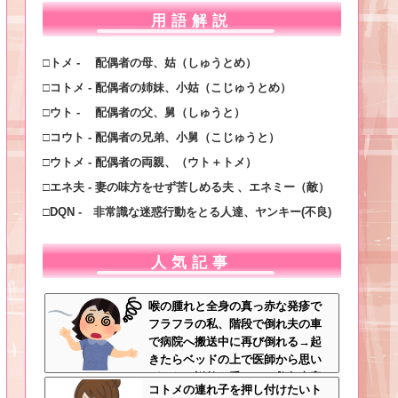
用語解説
□トメ - 配偶者の母、姑（しゅうとめ）
□コトメ - 配偶者の姉妹、小姑（こじゅうとめ）
□ウト - 配偶者の父、舅（しゅうと）
□コウト - 配偶者の兄弟、小舅（こじゅうと）
□ウトメ - 配偶者の両親、（ウト＋トメ）
□エネ夫 - 妻の味方をせず苦しめる夫 、エネミー（敵）
□DQN - 非常識な迷惑行動をとる人達、ヤンキー(不良)
人気記事
喉の腫れと全身の真っ赤な発疹で
フラフラの私、階段で倒れ夫の車
で病院へ搬送中に再び倒れる→起
きたらベッドの上で医師から思い
がけない説教を受けた←救急車案
コトメの連れ子を押し付けたいト
件すぎるだろこれ