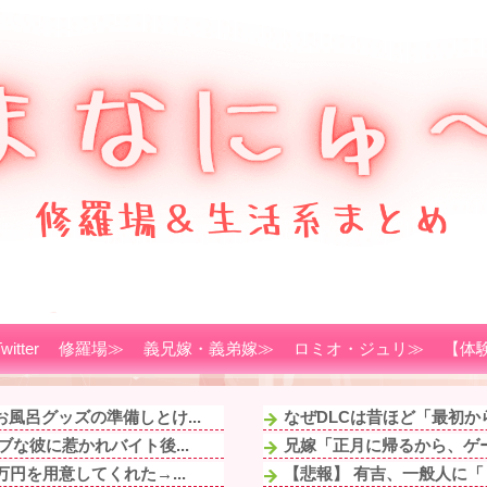
witter
修羅場≫
義兄嫁・義弟嫁≫
ロミオ・ジュリ≫
【体
風呂グッズの準備しとけ...
なぜDLCは昔ほど「最初
な彼に惹かれバイト後...
兄嫁「正月に帰るから、ゲー
円を用意してくれた→...
【悲報】 有吉、一般人に