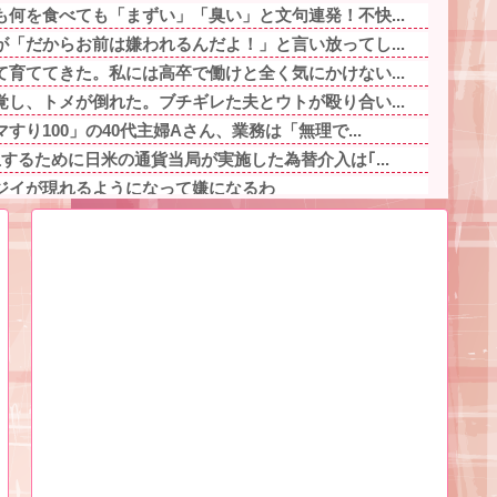
何を食べても「まずい」「臭い」と文句連発！不快...
「だからお前は嫌われるんだよ！」と言い放ってし...
育ててきた。私には高卒で働けと全く気にかけない...
し、トメが倒れた。ブチギレた夫とウトが殴り合い...
り100」の40代主婦Aさん、業務は「無理で...
するために日米の通貨当局が実施した為替介入は｢...
ジイが現れるようになって嫌になるわ
運転、限界突破してしまう・・・他
、○○するのは本当にやめた方がいい。それやって...
ぜ私たちに厳しかったのか尋ねた。すると「本当は...
ジイが現れるようになって嫌になるわ