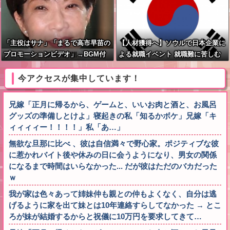
「主役はサナ」「まるで高市早苗の
【人材獲得へ】ソウルで日本企業に
プロモーションビデオ」→BGM付
よる就職イベント 就職難に苦しむ
き被災地視察動画に批判殺到
韓国の若者が日本に注目
今アクセスが集中しています！
兄嫁「正月に帰るから、ゲームと、いいお肉と酒と、お風呂
グッズの準備しとけよ」寝起きの私「知るかボケ」兄嫁「キ
ィィィィー！！！！」私「あ…」
無欲な旦那に比べ 、彼は自信満々で野心家。ポジティブな彼
に惹かれバイト後や休みの日に会うようになり、男女の関係
になるまで時間はいらなかった... だが彼はただのバカだった
ｗ
我が家は色々あって姉妹仲も親との仲もよくなく、自分は逃
げるように家を出て妹とは10年連絡すらしてなかった → とこ
ろが妹が結婚するからと祝儀に10万円を要求してきて…