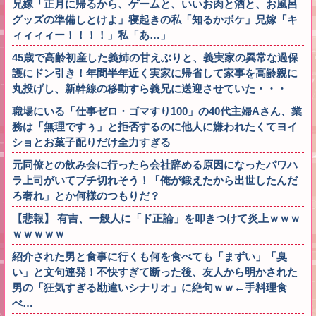
兄嫁「正月に帰るから、ゲームと、いいお肉と酒と、お風呂
グッズの準備しとけよ」寝起きの私「知るかボケ」兄嫁「キ
ィィィィー！！！！」私「あ…」
45歳で高齢初産した義姉の甘えぶりと、義実家の異常な過保
護にドン引き！年間半年近く実家に帰省して家事を高齢親に
丸投げし、新幹線の移動すら義兄に送迎させていた・・・
職場にいる「仕事ゼロ・ゴマすり100」の40代主婦Aさん、業
務は「無理ですぅ」と拒否するのに他人に嫌われたくてヨイ
ショとお菓子配りだけ全力すぎる
元同僚との飲み会に行ったら会社辞める原因になったパワハ
ラ上司がいてブチ切れそう！「俺が鍛えたから出世したんだ
ろ奢れ」とか何様のつもりだ？
【悲報】 有吉、一般人に「ド正論」を叩きつけて炎上ｗｗｗ
ｗｗｗｗｗ
紹介された男と食事に行くも何を食べても「まずい」「臭
い」と文句連発！不快すぎて断った後、友人から明かされた
男の「狂気すぎる勘違いシナリオ」に絶句ｗｗ←手料理食
べ…