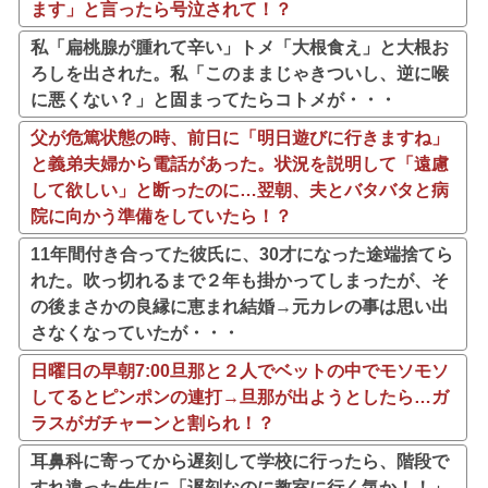
ます」と言ったら号泣されて！？
私「扁桃腺が腫れて辛い」トメ「大根食え」と大根お
ろしを出された。私「このままじゃきついし、逆に喉
に悪くない？」と固まってたらコトメが・・・
父が危篤状態の時、前日に「明日遊びに行きますね」
と義弟夫婦から電話があった。状況を説明して「遠慮
して欲しい」と断ったのに…翌朝、夫とバタバタと病
院に向かう準備をしていたら！？
11年間付き合ってた彼氏に、30才になった途端捨てら
れた。吹っ切れるまで２年も掛かってしまったが、そ
の後まさかの良縁に恵まれ結婚→元カレの事は思い出
さなくなっていたが・・・
日曜日の早朝7:00旦那と２人でベットの中でモソモソ
してるとピンポンの連打→旦那が出ようとしたら…ガ
ラスがガチャーンと割られ！？
耳鼻科に寄ってから遅刻して学校に行ったら、階段で
すれ違った先生に「遅刻なのに教室に行く気か！！」