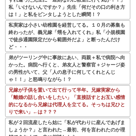
私「いけないんですか？」先生「何だその口の利き方
は！」と私をビンタしようとした瞬間！？
私実家は小さい幼稚園を経営してる。１０月の募集も
終わったが、義兄嫁「甥を入れてくれ」私「小規模園
で徒歩通園限定だから範囲外だよ」と断ったんだけ
ど・・・
弟がツーリング中に事故にあい、両親＋私で病院へ向
かった。病院へ行くと、弟友人と警察官＋ジャージ姿
の男性がいて、父「人の息子に何してくれとんじ
ゃ！！」と怒鳴りながら！？
兄嫁が子供を置いて出て行って半年。兄嫁実家から
「離婚の話し合いをしたい」「直接話すとお互い感情
的になるから兄嫁は代理人を立てる。そっちは兄ひと
りで来い」←は？？？
私が２回流産したら姑に「私が代わりに産んであげま
しょうか？」と言われた→最初、何を言われたのか理