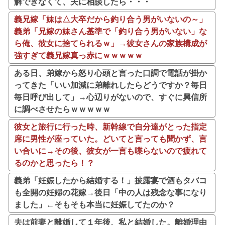
解できなくて、夫に相談したら・・・
義兄嫁「妹は△大卒だから釣り合う男がいないの～」
義弟「兄嫁の妹さん基準で「釣り合う男がいない」な
ら俺、彼女に捨てられるｗ」→彼女さんの家族構成が
強すぎて義兄嫁真っ赤にｗｗｗｗｗ
ある日、弟嫁から怒り心頭と言った口調で電話が掛か
ってきた「いい加減に弟離れしたらどうですか？毎日
毎日呼び出して」→心辺りがないので、すぐに興信所
に調べさせたらｗｗｗｗｗ
彼女と旅行に行った時、新幹線で自分達がとった指定
席に男性が座っていた。どいてと言っても聞かず、言
い合いに→その後、彼女が一言も喋らないので疲れて
るのかと思ったら！？
義弟「妊娠したから結婚する！」披露宴で酒もタバコ
も全開の妊婦の花嫁→後日「中の人は残念な事になり
ました」←そもそも本当に妊娠してたのか？
夫は前妻と離婚して１年後、私と結婚した。離婚理由