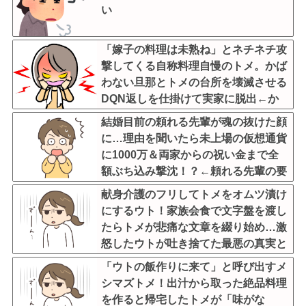
い
「嫁子の料理は未熟ね」とネチネチ攻
撃してくる自称料理自慢のトメ。かば
わない旦那とトメの台所を壊滅させる
DQN返しを仕掛けて実家に脱出←か
ばわない旦那も一緒に痛い目見ろ
結婚目前の頼れる先輩が魂の抜けた顔
に…理由を聞いたら未上場の仮想通貨
に1000万＆両家からの祝い金まで全
額ぶち込み撃沈！？←頼れる先輩の要
素どこ行ったんだよ
献身介護のフリしてトメをオムツ漬け
にするウト！家族会食で文字盤を渡し
たらトメが悲痛な文章を綴り始め…激
怒したウトが吐き捨てた最悪の真実と
は←世間の目しか気にしてない最低旦
「ウトの飯作りに来て」と呼び出すメ
那だった
シマズトメ！出汁から取った絶品料理
を作ると帰宅したトメが「味がな