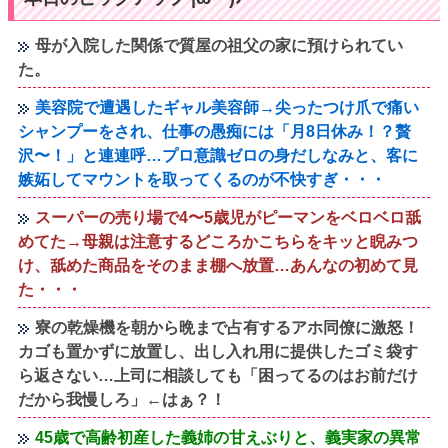
母が入院した関係で質屋の祖父の家に預けられてい
た。
美容院で遭遇したギャル美容師→尖ったつけ爪で痛い
シャンプーをされ、仕事の愚痴には「月8日休み！？贅
沢〜！」と連連呼…プロ意識ゼロの身だしなみと、客に
嫉妬してマウントを取ってくるのが不快すぎ・・・
スーパーの売り場で4〜5歳児がピーマンをベロベロ舐
めてた→母親は注意するどころかこちらをキッと睨みつ
け、舐めた商品をそのまま棚へ放置…あんなの初めて見
た・・・
寮の乾燥機を朝から晩まで占有するアホ同僚に激怒！
カゴも置かずに放置し、出し入れ用に提供したゴミ袋す
ら返さない…上司に相談しても「困ってるのはお前だけ
だから我慢しろ」←はぁ？！
45歳で高齢初産した義姉の甘えぶりと、義実家の異常