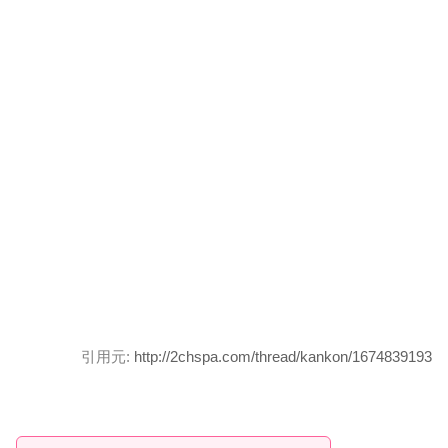
引用元:
http://2chspa.com/thread/kankon/1674839193