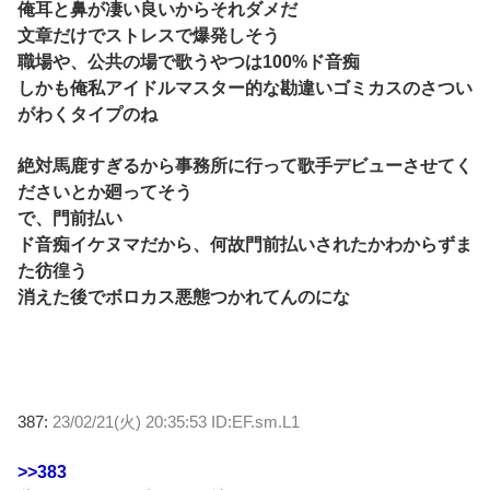
俺耳と鼻が凄い良いからそれダメだ
文章だけでストレスで爆発しそう
職場や、公共の場で歌うやつは100%ド音痴
しかも俺私アイドルマスター的な勘違いゴミカスのさつい
がわくタイプのね
絶対馬鹿すぎるから事務所に行って歌手デビューさせてく
ださいとか廻ってそう
で、門前払い
ド音痴イケヌマだから、何故門前払いされたかわからずま
た彷徨う
消えた後でボロカス悪態つかれてんのにな
387:
23/02/21(火) 20:35:53 ID:EF.sm.L1
>>383