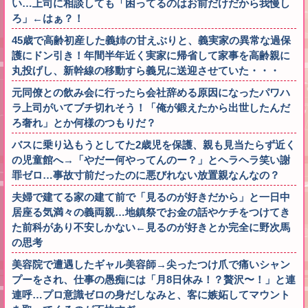
い…上司に相談しても「困ってるのはお前だけだから我慢し
ろ」←はぁ？！
45歳で高齢初産した義姉の甘えぶりと、義実家の異常な過保
護にドン引き！年間半年近く実家に帰省して家事を高齢親に
丸投げし、新幹線の移動すら義兄に送迎させていた・・・
元同僚との飲み会に行ったら会社辞める原因になったパワハ
ラ上司がいてブチ切れそう！「俺が鍛えたから出世したんだ
ろ奢れ」とか何様のつもりだ？
バスに乗り込もうとしてた2歳児を保護、親も見当たらず近く
の児童館へ→「やだー何やってんのー？」とヘラヘラ笑い謝
罪ゼロ…事故寸前だったのに悪びれない放置親なんなの？
夫婦で建てる家の建て前で「見るのが好きだから」と一日中
居座る気満々の義両親…地鎮祭でお金の話やケチをつけてき
た前科があり不安しかない←見るのが好きとか完全に野次馬
の思考
美容院で遭遇したギャル美容師→尖ったつけ爪で痛いシャン
プーをされ、仕事の愚痴には「月8日休み！？贅沢〜！」と連
連呼…プロ意識ゼロの身だしなみと、客に嫉妬してマウント