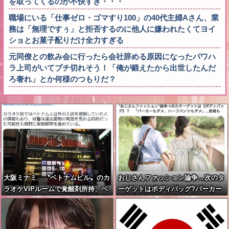
を取ってくるのが不快すぎ・・・
職場にいる「仕事ゼロ・ゴマすり100」の40代主婦Aさん、業
務は「無理ですぅ」と拒否するのに他人に嫌われたくてヨイ
ショとお菓子配りだけ全力すぎる
元同僚との飲み会に行ったら会社辞める原因になったパワハ
ラ上司がいてブチ切れそう！「俺が鍛えたから出世したんだ
ろ奢れ」とか何様のつもりだ？
大阪ミナミ 〝ベトナムビル〟のカ
おじさんファッション論争→次のタ
ラオケVIPルームで覚醒剤所持、ベ
ーゲットはボディバッグ?パーカー
トナム国籍8人逮捕
もダメハーフパンツもダメ悲鳴も