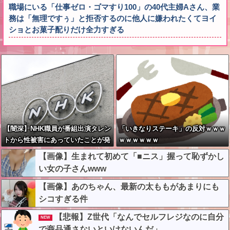
職場にいる「仕事ゼロ・ゴマすり100」の40代主婦Aさん、業
務は「無理ですぅ」と拒否するのに他人に嫌われたくてヨイ
ショとお菓子配りだけ全力すぎる
【闇深】NHK職員が番組出演タレン
「いきなりステーキ」の反対ｗｗｗ
トから性被害にあっていたことが発
ｗｗｗｗｗｗ
覚してしまう・・・
【画像】生まれて初めて「■ニス」握って恥ずかし
い女の子さんwww
【画像】あのちゃん、最新の太ももがあまりにも
シコすぎる件
【悲報】Z世代「なんでセルフレジなのに自分
NEW
で商品通さないといけないんだ」