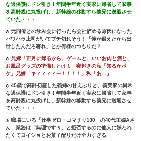
な過保護にドン引き！年間半年近く実家に帰省して家事
を高齢親に丸投げし、新幹線の移動すら義兄に送迎させ
ていた・・・
元同僚との飲み会に行ったら会社辞める原因になった
パワハラ上司がいてブチ切れそう！「俺が鍛えたから出
世したんだろ奢れ」とか何様のつもりだ？
兄嫁「正月に帰るから、ゲームと、いいお肉と酒と、
お風呂グッズの準備しとけよ」寝起きの私「知るかボ
ケ」兄嫁「キィィィィー！！！！」私「あ…」
45歳で高齢初産した義姉の甘えぶりと、義実家の異常
な過保護にドン引き！年間半年近く実家に帰省して家事
を高齢親に丸投げし、新幹線の移動すら義兄に送迎させ
ていた・・・
職場にいる「仕事ゼロ・ゴマすり100」の40代主婦Aさ
ん、業務は「無理ですぅ」と拒否するのに他人に嫌われ
たくてヨイショとお菓子配りだけ全力すぎる