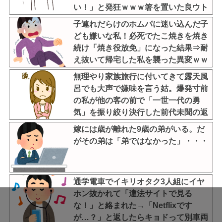
い！」と発狂ｗｗｗ箸を置いた良ウト
が言い放った言葉とは←良ウトさんの
子連れだらけのホムパに迷い込んだ子
神対応にスカッとする
ども嫌いな私！必死でたこ焼きを焼き
続け「焼き役放免」になった結果⇒耐
え抜いて帰宅した私を襲った異変ｗｗ
ｗ←ストレスで37.5度の熱が出るのは
無理やり家族旅行に付いてきて露天風
凄まじい
呂でも大声で嫌味を言う姑。爆発寸前
の私が他の客の前で「一世一代の勇
気」を振り絞り決行した前代未聞の返
り討ちがこちら←身体を張った捨て身
嫁には歳が離れた9歳の弟がいる。だ
の反撃すぎる
がその弟は「弟ではなかった」・・・
通学電車でイキリオタク3人組にイヤ
ホン抜かれて「違法サイトで見る
な！」と絡まれた→「Netflixです
が…？」と返したらキョドって別車両