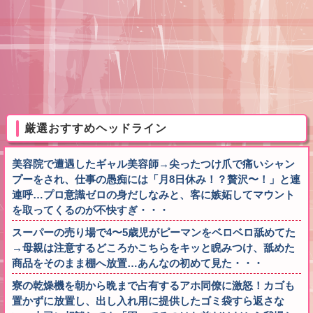
厳選おすすめヘッドライン
美容院で遭遇したギャル美容師→尖ったつけ爪で痛いシャン
プーをされ、仕事の愚痴には「月8日休み！？贅沢〜！」と連
連呼…プロ意識ゼロの身だしなみと、客に嫉妬してマウント
を取ってくるのが不快すぎ・・・
スーパーの売り場で4〜5歳児がピーマンをベロベロ舐めてた
→母親は注意するどころかこちらをキッと睨みつけ、舐めた
商品をそのまま棚へ放置…あんなの初めて見た・・・
寮の乾燥機を朝から晩まで占有するアホ同僚に激怒！カゴも
置かずに放置し、出し入れ用に提供したゴミ袋すら返さな