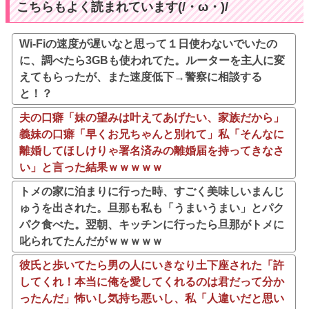
こちらもよく読まれています(/・ω・)/
Wi-Fiの速度が遅いなと思って１日使わないでいたの
に、調べたら3GBも使われてた。ルーターを主人に変
えてもらったが、また速度低下→警察に相談する
と！？
夫の口癖「妹の望みは叶えてあげたい、家族だから」
義妹の口癖「早くお兄ちゃんと別れて」私「そんなに
離婚してほしけりゃ署名済みの離婚届を持ってきなさ
い」と言った結果ｗｗｗｗｗ
トメの家に泊まりに行った時、すごく美味しいまんじ
ゅうを出された。旦那も私も「うまいうまい」とパク
パク食べた。翌朝、キッチンに行ったら旦那がトメに
叱られてたんだがｗｗｗｗｗ
彼氏と歩いてたら男の人にいきなり土下座された「許
してくれ！本当に俺を愛してくれるのは君だって分か
ったんだ」怖いし気持ち悪いし、私「人違いだと思い