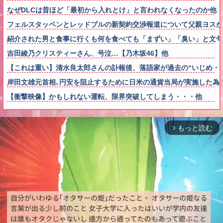
なぜDLCは昔ほど「最初から入れとけ」と言われなくなったのか他
フェルスタッペンとレッドブルの新契約交渉報道について父親ヨスが
紹介された男と食事に行くも何を食べても「まずい」「臭い」と文句
吉田綾乃クリスティーさん、号泣…【乃木坂46】他
【これは重い】清水良太郎さんの訃報後、落語家が過去の“いじめ・
岸田文雄元首相､円安を阻止するために日米の通貨当局が実施した為
【衝撃映像】かもしれない運転、限界突破してしまう・・・他
もっと読む
arrow_forward_ios