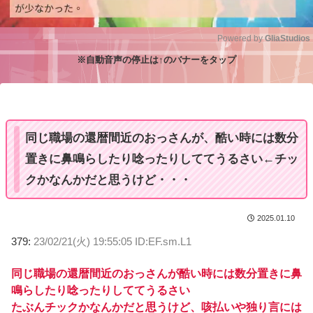
Powered by 
GliaStudios
※自動音声の停止は↑のバナーをタップ
M
u
t
e
同じ職場の還暦間近のおっさんが、酷い時には数分
置きに鼻鳴らしたり唸ったりしててうるさい←チッ
クかなんかだと思うけど・・・
2025.01.10
379:
23/02/21(火) 19:55:05 ID:EF.sm.L1
同じ職場の還暦間近のおっさんが酷い時には数分置きに鼻
鳴らしたり唸ったりしててうるさい
たぶんチックかなんかだと思うけど、咳払いや独り言には