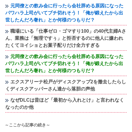
元同僚との飲み会に行ったら会社辞める原因になった
パワハラ上司がいてブチ切れそう！「俺が鍛えたから出
世したんだろ奢れ」とか何様のつもりだ？
職場にいる「仕事ゼロ・ゴマすり100」の40代主婦Aさ
ん、業務は「無理ですぅ」と拒否するのに他人に嫌われ
たくてヨイショとお菓子配りだけ全力すぎる
元同僚との飲み会に行ったら会社辞める原因になった
パワハラ上司がいてブチ切れそう！「俺が鍛えたから出
世したんだろ奢れ」とか何様のつもりだ？
エクスアリーナ松戸がディスクアップ2を撤去したらし
くディスクアッパーさん達から落胆の声他
なぜDLCは昔ほど「最初から入れとけ」と言われなく
なったのか他
～ここから記事の続き～