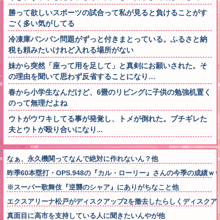
勝って欲しいスポーツの試合って私が見ると負けることがす
ごく多い気がしてる
冷凍庫パンパン問題がずっと付きまとっている。ふるさと納
税も頼みたいけれど入れる場所がない
妹から突然「座って用を足して」と真剣にお願いされた。そ
の理由を聞いて思わず反省することになり…
春から小学生なんだけど、6畳のリビングに子供の勉強机置く
のって無理だよね
ウトがウワキしてる事が発覚し、トメが倒れた。ブチギレた
夫とウトが殴り合いになり...
なぁ、永久機関ってなんで絶対に作れないん？他
昨季60本塁打・OPS.948の『カル・ローリー』さんの今季の成績
※スーパー歌舞伎『逆襲のシャア』にありがちなこと他
エクスアリーナ松戸がディスクアップ2を撤去したらしくディスクア
真面目に高市を支持している人に聞きたいんやが他