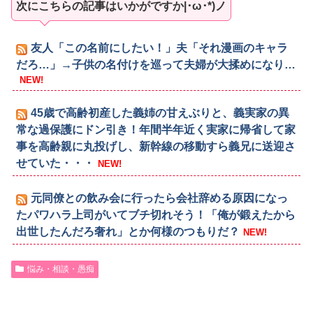
次にこちらの記事はいかがですか|･ω･*)ノ
友人「この名前にしたい！」夫「それ漫画のキャラ
だろ…」→子供の名付けを巡って夫婦が大揉めになり…
NEW!
45歳で高齢初産した義姉の甘えぶりと、義実家の異
常な過保護にドン引き！年間半年近く実家に帰省して家
事を高齢親に丸投げし、新幹線の移動すら義兄に送迎さ
せていた・・・
NEW!
元同僚との飲み会に行ったら会社辞める原因になっ
たパワハラ上司がいてブチ切れそう！「俺が鍛えたから
出世したんだろ奢れ」とか何様のつもりだ？
NEW!
悩み・相談・愚痴