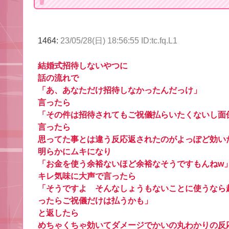
1464:
23/05/28(日) 18:56:55 ID:tc.fq.L1
結婚式招待しないやつに
話の流れで
「あ、あなただけ招待しなかったんだっけ」
言ったら
「その件は招待されてもご祝儀払らいたくないし面
言ったら
思ってた事とは違う反応返されたのがよっぽど効い
明らかにムキになり
「お金を使う余裕ないほど余裕なそうですもんねw
キレ気味に大声で言ったら
「そうですよ そんなしょうもないことに使うなら
ったらご祝儀だけは払うかも」
と返したら
めちゃくちゃ効いてダメージでかいの丸わかりの反