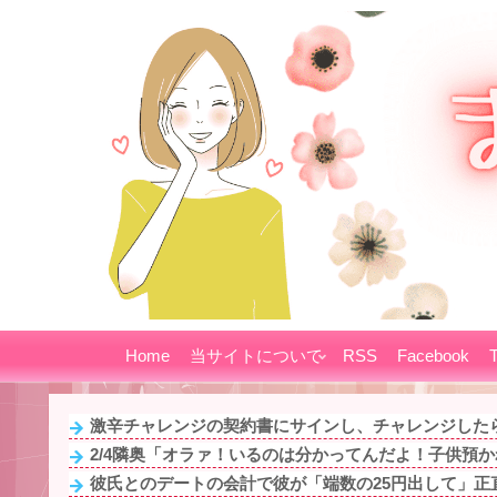
Home
当サイトについて
RSS
Facebook
T
激辛チャレンジの契約書にサインし、チャレンジしたら
2/4隣奥「オラァ！いるのは分かってんだよ！子供預かれ！(ﾄ
彼氏とのデートの会計で彼が「端数の25円出して」正直