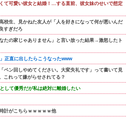
くて可愛い彼女と結婚！…する直前、彼女妹のせいで想定
高校生、見かねた友人が「人を好きになって何が悪いんだ
良すぎだろ
なたの家じゃありません」と言い放った結果→激怒したト
」正直に出したらこうなったwww
「ペン回しやめてください。大変失礼です」って書いて見
。これって嫌がらせされてる？
Mとして優秀だが私は絶対に離婚したい
時計がこちらｗｗｗｗｗ他