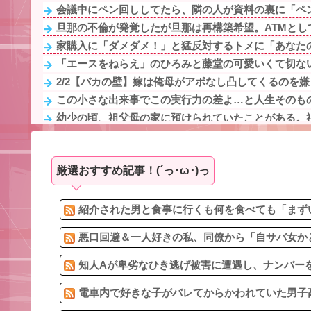
会議中にペン回ししてたら、隣の人が資料の裏に「ペン
旦那の不倫が発覚したが旦那は再構築希望。ATMとして
家購入に「ダメダメ！」と猛反対するトメに「あなたの
「エースをねらえ」のひろみと藤堂の可愛いくて切な
2/2【バカの壁】嫁は俺母がアポなし凸してくるのを嫌う
この小さな出来事でこの実行力の差よ…と人生そのも
幼少の頃、祖父母の家に預けられていたことがある。祖
人間関係あまり苦労していない人
お姫様だっこを夢見る肥満な私、プールである子供達に
厳選おすすめ記事！(´っ･ω･)っ
電車内で好きな子がバレてからかわれていた男子高校生
結婚前提で同棲してた恋人にウワキされ、私が出て行く
嫁をもう1回惚れさすにはどうしたらいい？
紹介された男と食事に行くも何を食べても「まずい
悪口回避＆一人好きの私、同僚から「自サバ女かと
知人Aが卑劣なひき逃げ被害に遭遇し、ナンバーを
電車内で好きな子がバレてからかわれていた男子高