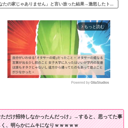
たの家じゃありません」と言い放った結果→激怒したト...
もっと読む
arrow_forward_ios
Powered by 
GliaStudios
M
u
t
なただけ招待しなかったんだっけ」→すると、思ってた事
e
しく、明らかにムキになりｗｗｗｗｗ