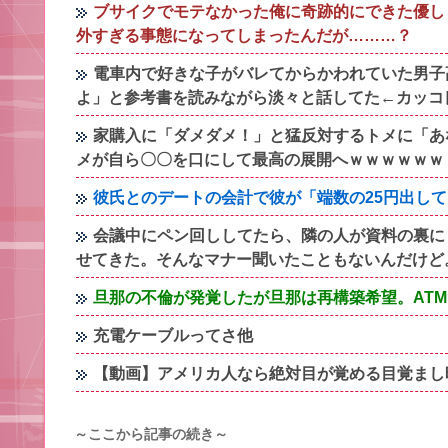
ブサイクでモテなかった俺に奇跡的にできた優し
外すぎる事態になってしまったんだが………？
電車内で好きな子がバレてからかわれていた男子
よ」と参考書を読みながら淡々と話してた←カッコ
家購入に「ダメダメ！」と猛反対するトメに「あ
メが自ら〇〇を口にして最高の展開へｗｗｗｗｗｗ
彼氏とのデートの会計で彼が「端数の25円出して
会議中にペン回ししてたら、隣の人が資料の裏に
せてきた。そんなマナー聞いたこともないんだけど
旦那の不倫が発覚したが旦那は再構築希望。AT
充電ケーブルってさ他
【動画】アメリカ人なら絶対目が覚める目覚まし
～ここから記事の続き～