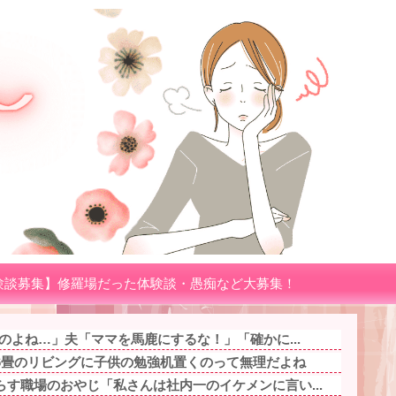
験談募集】修羅場だった体験談・愚痴など大募集！
るのよね…」夫「ママを馬鹿にするな！」「確かに...
6畳のリビングに子供の勉強机置くのって無理だよね
す職場のおやじ「私さんは社内一のイケメンに言い...