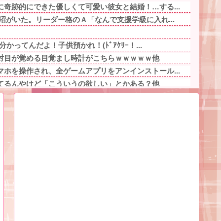
奇跡的にできた優しくて可愛い彼女と結婚！…する...
沼がいた。リーダー格のＡ「なんで支援学級に入れ...
かってんだよ！子供預かれ！(ﾄﾞｱｹﾘｰ！...
対目が覚める目覚まし時計がこちらｗｗｗｗｗ他
ホを操作され、全ゲームアプリをアンインストール...
てるんやけど「こういうの欲しい」とかある？他
るのよね…」夫「ママを馬鹿にするな！」「確かに...
悟空とベジータの子が産まれるってこと？他
レベチw w w w w w w w w...
から虐待受けてたんやが