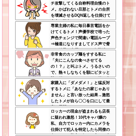
チ攻撃してくる自称料理自慢のト
メ。かばわない旦那とトメの台所
を壊滅させるDQN返しを仕掛けて
実家に脱出←かばわない旦那も一
専業主婦の私に毎日暴言電話をか
緒に痛い目見ろ
けてくるトメ！声優学校で培った
声色チェンジで間違い電話ループ
⇒極道になりすましてドス声で脅
した結果←声優スキルの無駄遣い
非常食のカップ麺をすする私に
が最高すぎるｗｗｗ
「夫にこんなの食べさせてる
の！？」と叫ぶトメ。うるさいの
で、熱々しなちくを額にピタッと
貼り付け、チャーシューを持ち上
家購入に「ダメダメ！」と猛反対
げたらｗｗｗｗｗ
するトメに「あなたの家じゃあり
ません」と言い放った結果→激怒
したトメが自ら〇〇を口にして最
高の展開へｗｗｗｗｗｗ
ロッカーの現金が盗まれるも店長
に疑われ激怒！10代キャバ嬢の
私、自力でロッカー内にカメラを
仕掛けて犯人を特定したら同僚の
女だった…警察へ行くと言って止