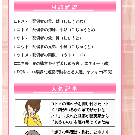
用語解説
□トメ - 配偶者の母、姑（しゅうとめ）
□コトメ - 配偶者の姉妹、小姑（こじゅうとめ）
□ウト - 配偶者の父、舅（しゅうと）
□コウト - 配偶者の兄弟、小舅（こじゅうと）
□ウトメ - 配偶者の両親、（ウト＋トメ）
□エネ夫 - 妻の味方をせず苦しめる夫 、エネミー（敵）
□DQN - 非常識な迷惑行動をとる人達、ヤンキー(不良)
人気記事
コトメの連れ子を押し付けたいト
メ「猫がいるから家で預かれな
い！」→呆れた旦那が義実家から
『あるもの』を連れ帰ってきた結
果…トメ半狂乱ｗｗｗ←そう来る
「嫁子の料理は未熟ね」とネチネ
とは思わなかっただろトメ