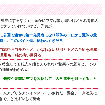
マを馬鹿にするな！」「確かにママは頭が悪いけどそれを他人
にやっていけないけど、子供が
に公園で凄惨な第一発見者になり即辞め…しかし夏休み最
劇」←このバイト先、呪われすぎだろ
自称料理自慢のトメ。かばわない旦那とトメの台所を壊滅
い旦那も一緒に痛い目見ろ
を特定しても犯人を捕まえられない警察への怒りと、その
の神経がわからん
、他校や先輩にデマを吹聴して「大学進学を阻止する」と
ームアプリをアンインストールされた…課金データ消失に
きで」と逆ギレして帰走