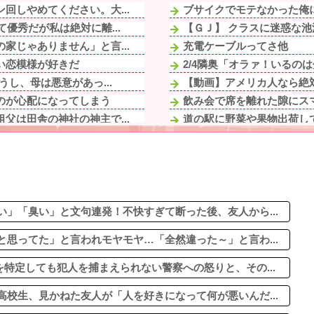
回しやめてください。大...
ブサイクでモテなかった俺に
優秀だが私は絶対に離...
【ＧＪ】 クラスに迷惑な池
家じゃありません」と言...
充電ケーブルってさ他
い恋模様が好きだ
2/4隣奥「オラァ！いるのは分
し、母は悪意があっ...
【動画】アメリカ人なら絶
のが心配になってしまう
飲み会で席を離れた隙にスマ
父は田舎の神社の神主で...
道の駅に野菜や果物出荷し
1/2私「お義母さんには困
「肥満！」「肥満だ！」...
ゴジータが子作りしたら、
、見かねた友人が「人を...
【画像】アイドルのオフ会の光景、
前、布団近くにまだ火の...
結婚考えてた女の子が母親
」「臭い」と文句連発！不快すぎて断った後、友人から...
思ってた」と言われモヤモヤ…「全然違った～」と言わ...
特定しても犯人を捕まえられない警察への怒りと、その...
校生、見かねた友人が「人を好きになって何が悪いんだ...