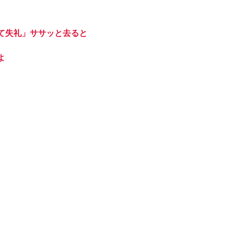
て失礼」ササッと去ると
よ