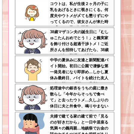
コウトは、私が生後２ヶ月の子に
められ、加害者に泣かれながら大
乳をあげるときに覗きにくる。何
揉めして・・・
度夫やウトメが〆ても懲りずにや
ってくるので、彼女さんが来た時
に「コウト君が毎回見たがるのよ
38歳マザコン夫の誕生日に「むし
～ｗ」と言うと、彼女さん鬼の形
ゅこたんおめでとう！」と義実家
相でコウトの元へｗ
を飾り付ける超過干渉トメ！ご近
所さんを招待してあげたら、38歳
メタボ夫が登場して近所のおじい
中学の夏休みに友達と新聞配達バ
さんが大爆発する事態に
イト開始。初日に公園で凄惨な第
一発見者になり即辞め…しかし夏
休み最終日、バイトを続けた友人
の身に起きた「更なる悲劇」←こ
処理途中の銀杏をうちの庭に撒き
のバイト先、呪われすぎだろ
散らし「今年からそっちで食べ
て」と去ったウトメ…久しぶりの
休日に夫と外食中、鳴りやまない
着信を無視して過ごす私←マナー
夫婦で建てる家の建て前で「見る
モードにして大正解すぎるｗｗｗ
のが好きだから」と一日中居座る
気満々の義両親…地鎮祭でお金の