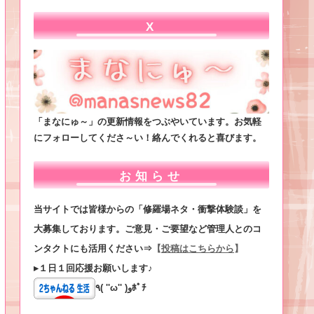
X
「まなにゅ～」の更新情報をつぶやいています。お気軽
にフォローしてくださ～い！絡んでくれると喜びます。
お知らせ
当サイトでは皆様からの「修羅場ネタ・衝撃体験談」を
大募集しております。ご意見・ご要望など管理人とのコ
ンタクトにも活用ください⇒
【
投稿はこちらから
】
▸１日１回応援お願いします♪
٩( ''ω'' )وﾎﾟﾁ