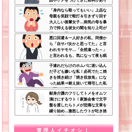
話やケチをつけてきた前科があり
不安しかない←見るのが好きとか
「身内なら殴ってもいい」上品な
完全に野次馬の思考
母親を笑顔で殴打＆引きずり回す
大人しい後輩女子…病気の母を暴
力で抑える彼女の闇を知り上司が
漏らした恐ろしい一言←第三者の
悪口回避＆一人好きの私、同僚か
介入が必要だろ
ら「自サバ女かと思ってた」と言
われモヤモヤ…「全然違った～」
と言われるも、気になって夜も眠
れない私はどこがサバサバ？←ネ
子連れだらけのホムパに迷い込ん
チネチ気にしてる時点で自サバじ
だ子ども嫌いな私！必死でたこ焼
ゃない
きを焼き続け「焼き役放免」にな
った結果⇒耐え抜いて帰宅した私
を襲った異変ｗｗｗ←ストレスで3
献身介護のフリしてトメをオムツ
7.5度の熱が出るのは凄まじい
漬けにするウト！家族会食で文字
盤を渡したらトメが悲痛な文章を
綴り始め…激怒したウトが吐き捨
てた最悪の真実とは←世間の目し
か気にしてない最低旦那だった
管理人イチオシ！