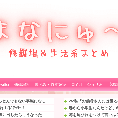
witter
修羅場≫
義兄嫁・義弟嫁≫
ロミオ・ジュリ≫
【体
とんでもない事態になっ...
2/2私「お義母さんには困
ﾞｱｹﾘｰ！...
春から小学生なんだけど、
に出したらこうなった...
噂を尾ひれをつけて言いふら