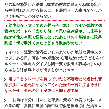
りの私が撃退した結果…家族の態度に耐えかね家を出た
ら半年後に〇〇する超スピード展開へ←人生何がきっか
けで好転するか分からない
幼少期から支えてきた甥っ子（20）、なぜか親族の善
意やサポートを「当たり前」と思い込み逆ギレ…仕事も
続かず他力本願で横柄になったあまりの非常識さに限界
到達！情で助けてきたけどもう親族やめたい
イベント派遣で陰湿にいじられていた地味な男性スタ
ッフ。ある日、高さ3mの階段から落ちかけた子どもをパ
ルクールで爆走＆ダイブし間一髪で救出！職場の手のひ
ら返しと評価爆上げが凄まじかったｗｗ
姪っ子とクレープを買っていたら不審者と間違われ警
察沙汰にｗ必死にかばってくれた姪の一言に泣きそうに
なった件←必死の弁明が逆に不憫すぎて草
「お前は自分に甘い」と家族に責められ育った私…３
０歳の時、真夏に重度の熱中症で救急搬送された結果→