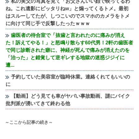
私の実父の写真を見て「お父さんいい顔で映ってるわ
ね。これ遺影にピッタリねw」と煽ってくるトメ。最初
はスルーしてたが、しつこいのでスマホのカメラをトメ
に向けて同じ手で反撃したったｗｗｗ
歯医者の待合室で「抜歯と言われたのに痛みが消え
た！訴えてやる！」と怒鳴り散らす60代男！2軒の歯医者
で同じ診断された癖に、神経が死んで痛みが消えたのを
「治った」と錯覚して逆ギレする地獄の迷惑ジジイに
遭...
予約していた美容室が臨時休業。連絡くれてもいいの
に
【動画】どう見ても車がヤバい事故動画、謎にバイク
批判派が湧いてきて終わる他
～ここから記事の続き～