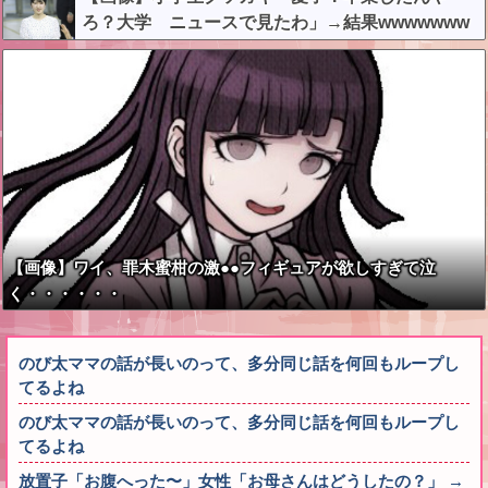
ろ？大学 ニュースで見たわ」→結果wwwwwww
w
【画像】ワイ、罪木蜜柑の激●●フィギュアが欲しすぎて泣
く・・・・・・
のび太ママの話が長いのって、多分同じ話を何回もループし
てるよね
のび太ママの話が長いのって、多分同じ話を何回もループし
てるよね
放置子「お腹へった〜」女性「お母さんはどうしたの？」 →