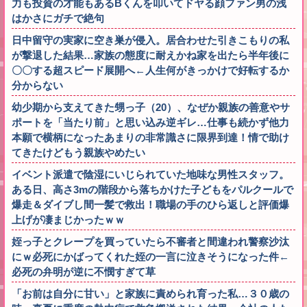
力も投資の才能もあるBくんを叩いてドヤる顔ファン男の浅
はかさにガチで絶句
日中留守の実家に空き巣が侵入。居合わせた引きこもりの私
が撃退した結果…家族の態度に耐えかね家を出たら半年後に
〇〇する超スピード展開へ←人生何がきっかけで好転するか
分からない
幼少期から支えてきた甥っ子（20）、なぜか親族の善意やサ
ポートを「当たり前」と思い込み逆ギレ…仕事も続かず他力
本願で横柄になったあまりの非常識さに限界到達！情で助け
てきたけどもう親族やめたい
イベント派遣で陰湿にいじられていた地味な男性スタッフ。
ある日、高さ3mの階段から落ちかけた子どもをパルクールで
爆走＆ダイブし間一髪で救出！職場の手のひら返しと評価爆
上げが凄まじかったｗｗ
姪っ子とクレープを買っていたら不審者と間違われ警察沙汰
にｗ必死にかばってくれた姪の一言に泣きそうになった件←
必死の弁明が逆に不憫すぎて草
「お前は自分に甘い」と家族に責められ育った私…３０歳の