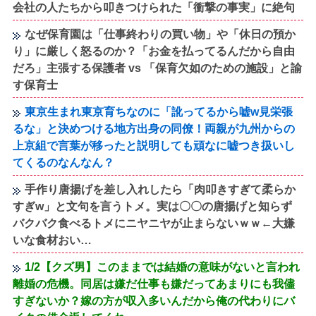
会社の人たちから叩きつけられた「衝撃の事実」に絶句
なぜ保育園は「仕事終わりの買い物」や「休日の預か
り」に厳しく怒るのか？「お金を払ってるんだから自由
だろ」主張する保護者 vs 「保育欠如のための施設」と諭
す保育士
東京生まれ東京育ちなのに「訛ってるから嘘w見栄張
るな」と決めつける地方出身の同僚！両親が九州からの
上京組で言葉が移ったと説明しても頑なに嘘つき扱いし
てくるのなんなん？
手作り唐揚げを差し入れしたら「肉叩きすぎて柔らか
すぎw」と文句を言うトメ。実は〇〇の唐揚げと知らず
バクバク食べるトメにニヤニヤが止まらないｗｗ←大嫌
いな食材おい…
1/2【クズ男】このままでは結婚の意味がないと言われ
離婚の危機。同居は嫌だ仕事も嫌だってあまりにも我儘
すぎないか？嫁の方が収入多いんだから俺の代わりにバ