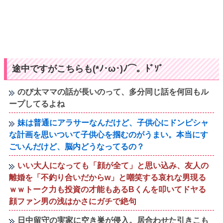
途中ですがこちらも(*ﾉ･ω･)ﾉ⌒。ﾄﾞｿﾞ
のび太ママの話が長いのって、多分同じ話を何回もル
ープしてるよね
妹は普通にアラサーなんだけど、子供心にドンピシャ
な計画を思いついて子供心を掴むのがうまい。本当にす
ごいんだけど、脳内どうなってるの？
いい大人になっても「顔が全て」と思い込み、友人の
離婚を「不釣り合いだからw」と嘲笑する哀れな男現る
ｗｗトーク力も投資の才能もあるBくんを叩いてドヤる
顔ファン男の浅はかさにガチで絶句
日中留守の実家に空き巣が侵入。居合わせた引きこも