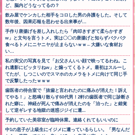
ど、脳内どうなってるの？
飲み屋でケンカした相手をコロした男の弁護をした。そして
数年後、因果応報を思わせる出来事が…
手作り唐揚げを差し入れしたら「肉叩きすぎて柔らかすぎ
w」と文句を言うトメ。実は〇〇の唐揚げと知らずバクバク
食べるトメにニヤニヤが止まらないｗｗ←大嫌いな食材お
い…
私の実父の写真を見て「お父さんいい顔で映ってるわね。こ
れ遺影にピッタリねw」と煽ってくるトメ。最初はスルーし
てたが、しつこいのでスマホのカメラをトメに向けて同じ手
で反撃したったｗｗｗ
歯医者の待合室で「抜歯と言われたのに痛みが消えた！訴え
てやる！」と怒鳴り散らす60代男！2軒の歯医者で同じ診断さ
れた癖に、神経が死んで痛みが消えたのを「治った」と錯覚
して逆ギレする地獄の迷惑ジジイに遭...
予約していた美容室が臨時休業。連絡くれてもいいのに
中1の息子が上級生にイジメに遭っているらしい。「男なんだ