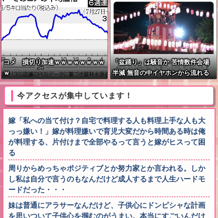
コメ 損切り加速ｗｗｗｗｗｗｗｗ
「盆踊り」は騒音か 苦情数件会場
ｗ
半減 無音の中イヤホンから流れる
曲に合わせ踊るサイレント盆ダンス
も
今アクセスが集中しています！
嫁「私への当て付け？自宅で料理する人も料理上手な人も大
っっ嫌い！」嫁が料理嫌いで育児大変だから時間ある時は俺
が料理する、片付けまで全部やるって言うと嫁がヒスって困
る
周りからめっちゃポジティブとか努力家とか言われる。しか
し私は自分で言うのもなんだけど成人するまで人生ハードモ
ードだった・・・
妹は普通にアラサーなんだけど、子供心にドンピシャな計画
を思いついて子供心を掴むのがうまい。本当にすごいんだけ