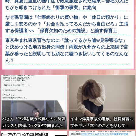
時、真夏に重度の熱中症で救急搬送された結果→会社の人た
ちから叩きつけられた「衝撃の事実」に絶句
なぜ保育園は「仕事終わりの買い物」や「休日の預かり」に
厳しく怒るのか？「お金を払ってるんだから自由だろ」主張
する保護者 vs 「保育欠如のための施設」と諭す保育士
東京生まれ東京育ちなのに「訛ってるから嘘w見栄張るな」
と決めつける地方出身の同僚！両親が九州からの上京組で言
葉が移ったと説明しても頑なに嘘つき扱いしてくるのなんな
ん？
パさん「平和を願う式典なのに防弾
イオン爆発事故の遺族、社長発言に
ガラスと防弾バッグSPで囲まれた
ブチギレ「本当のことを話して」
壇上でスピーチする人が総理大臣」