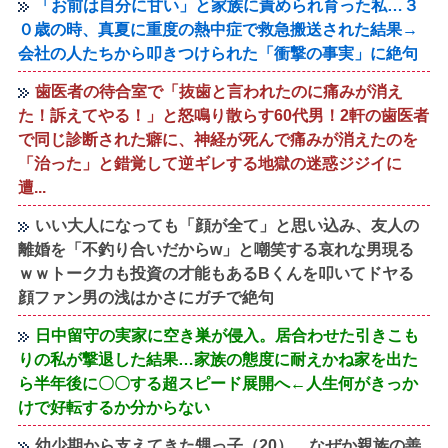
「お前は自分に甘い」と家族に責められ育った私…３
０歳の時、真夏に重度の熱中症で救急搬送された結果→
会社の人たちから叩きつけられた「衝撃の事実」に絶句
歯医者の待合室で「抜歯と言われたのに痛みが消え
た！訴えてやる！」と怒鳴り散らす60代男！2軒の歯医者
で同じ診断された癖に、神経が死んで痛みが消えたのを
「治った」と錯覚して逆ギレする地獄の迷惑ジジイに
遭...
いい大人になっても「顔が全て」と思い込み、友人の
離婚を「不釣り合いだからw」と嘲笑する哀れな男現る
ｗｗトーク力も投資の才能もあるBくんを叩いてドヤる
顔ファン男の浅はかさにガチで絶句
日中留守の実家に空き巣が侵入。居合わせた引きこも
りの私が撃退した結果…家族の態度に耐えかね家を出た
ら半年後に〇〇する超スピード展開へ←人生何がきっか
けで好転するか分からない
幼少期から支えてきた甥っ子（20）、なぜか親族の善