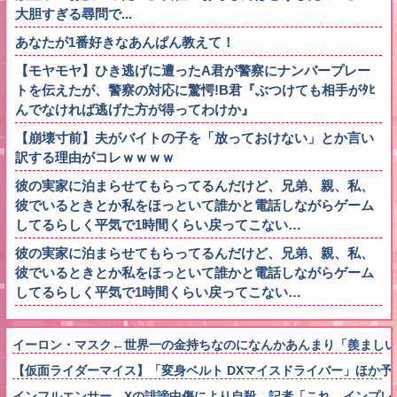
大胆すぎる尋問で...
あなたが1番好きなあんぱん教えて！
【モヤモヤ】ひき逃げに遭ったA君が警察にナンバープレー
トを伝えたが、警察の対応に驚愕!B君『ぶつけても相手がﾀﾋ
んでなければ逃げた方が得ってわけか』
【崩壊寸前】夫がバイトの子を「放っておけない」とか言い
訳する理由がコレｗｗｗｗ
彼の実家に泊まらせてもらってるんだけど、兄弟、親、私、
彼でいるときとか私をほっといて誰かと電話しながらゲーム
してるらしく平気で1時間くらい戻ってこない…
彼の実家に泊まらせてもらってるんだけど、兄弟、親、私、
彼でいるときとか私をほっといて誰かと電話しながらゲーム
してるらしく平気で1時間くらい戻ってこない…
イーロン・マスク←世界一の金持ちなのになんかあんまり「羨ましい
【仮面ライダーマイス】「変身ベルト DXマイスドライバー」ほか予
インフルエンサー、Xの誹謗中傷により自殺→記者「これ、インプレ