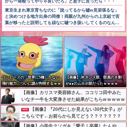
から一発殴ってやりゃ良いだろ」と息子に言ったら・・・
東京生まれ東京育ちなのに「訛ってるから嘘w見栄張るな」
と決めつける地方出身の同僚！両親が九州からの上京組で言
葉が移ったと説明しても頑なに嘘つき扱いしてくるのなん…
ワンピースの「世界に5種しかない
【画像】JKダンス部、部員の８割
飛行能力」ついに謎が判明するｗｗ
が●●のムホホ部だったｗｗｗｗ
ｗｗ
【画像】カリスマ美容師さん、ココリコ田中みた
いなチー牛を大変身させた結果がこちらw w w w w
w w w w w w
【画像】『20代にしか見えない30代女子』が
NEW
こちらです←お前らから見てどう？？？？？？？
【画像】小学生クソガキ「愛子！卒業したんや