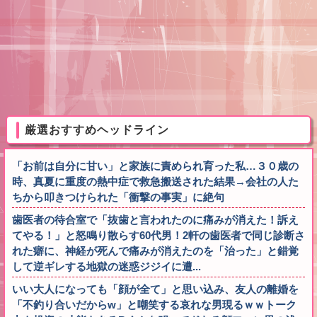
厳選おすすめヘッドライン
「お前は自分に甘い」と家族に責められ育った私…３０歳の
時、真夏に重度の熱中症で救急搬送された結果→会社の人た
ちから叩きつけられた「衝撃の事実」に絶句
歯医者の待合室で「抜歯と言われたのに痛みが消えた！訴え
てやる！」と怒鳴り散らす60代男！2軒の歯医者で同じ診断さ
れた癖に、神経が死んで痛みが消えたのを「治った」と錯覚
して逆ギレする地獄の迷惑ジジイに遭...
いい大人になっても「顔が全て」と思い込み、友人の離婚を
「不釣り合いだからw」と嘲笑する哀れな男現るｗｗトーク