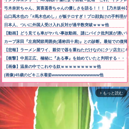
弓木奈於ちゃん、賀喜遥香ちゃんの優しさを語る！！！【乃木坂46
山口馬木也の「#馬木也めし」が飯テロすぎ！プロ顔負けの手料理が
日本人、ついに外国人受け入れ反対が過半数突破ｗｗｗ他
【動画】どう見ても車がヤバい事故動画、謎にバイク批判派が湧いて
カープ床田『左肩関節周囲炎(通称四十肩)』との診断。最短での復帰
【悲報】ラーメン屋ワイ、親切で器を重ねただけなのにクソ店主にキ
【衝撃】中居正広、極秘に『ある事』を始めていたと判明する・・・
【画像】温泉の中でこれやる奴ｗｗｗｗｗｗｗｗｗ他
(画像)45歳のビキニ水着姿wwwwwwwwwwwwwww他
もっと読む
arrow_forward_ios