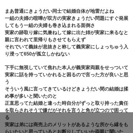
まあ普通にきょうだい同士で結婚自体が地雷だよね
一組の夫婦の喧嘩が双方の実家きょうだい問題にすぐ発展
してもう一組の夫婦も巻き込まれる面倒さ
実家の跡取り嫁に気兼ねして嫁に出た姉が実家に来るなと
親に言われて里帰りもさせてもらえず
それでいて義妹が息抜きと称して義実家にしょっちゅう入
り浸って650が孤立しかねない
下手に無視していて焦れた本人が義実家両親をせっついて
実家に話を持っていかれると困るので言った方が良いと思
う
そういう風に言ってきているけどきょうだい間の結婚は揉
め事が多いと聞いたのと
正直思ってた結婚と違った時自分がずっと取り持った責任
を取らされそうで嫌だがそれを言うと角が立つので困って
る
実家は弟には商売上のメリットがあるような所から縁をも
らいたいと思っているとお断りしていいか両親に聞いた