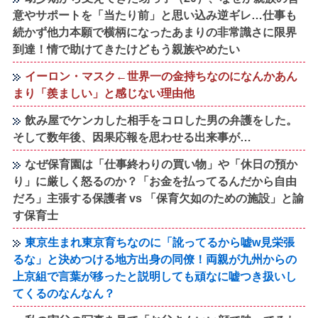
意やサポートを「当たり前」と思い込み逆ギレ…仕事も
続かず他力本願で横柄になったあまりの非常識さに限界
到達！情で助けてきたけどもう親族やめたい
イーロン・マスク←世界一の金持ちなのになんかあん
まり「羨ましい」と感じない理由他
飲み屋でケンカした相手をコロした男の弁護をした。
そして数年後、因果応報を思わせる出来事が…
なぜ保育園は「仕事終わりの買い物」や「休日の預か
り」に厳しく怒るのか？「お金を払ってるんだから自由
だろ」主張する保護者 vs 「保育欠如のための施設」と諭
す保育士
東京生まれ東京育ちなのに「訛ってるから嘘w見栄張
るな」と決めつける地方出身の同僚！両親が九州からの
上京組で言葉が移ったと説明しても頑なに嘘つき扱いし
てくるのなんなん？