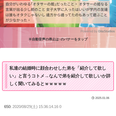
Powered by 
GliaStudios
※自動音声の停止は↑のバナーをタップ
M
u
t
e
私達の結婚時に顔合わせした弟を「紹介して欲し
い」と言うコトメ→なんで弟を紹介して欲しいか詳
しく聞いてみるとｗｗｗｗｗ
2025.01.06
650:
2020/08/29(土) 15:36:14.16 0