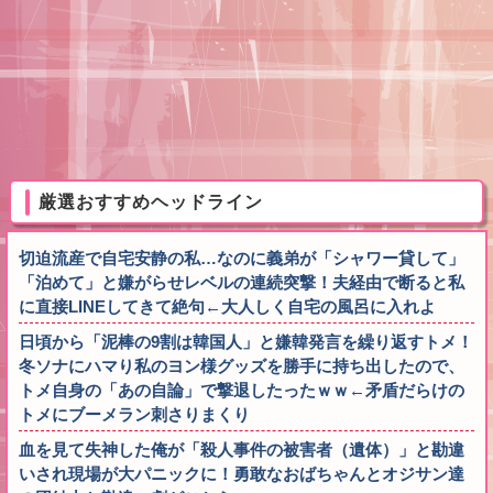
厳選おすすめヘッドライン
切迫流産で自宅安静の私…なのに義弟が「シャワー貸して」
「泊めて」と嫌がらせレベルの連続突撃！夫経由で断ると私
に直接LINEしてきて絶句←大人しく自宅の風呂に入れよ
日頃から「泥棒の9割は韓国人」と嫌韓発言を繰り返すトメ！
冬ソナにハマり私のヨン様グッズを勝手に持ち出したので、
トメ自身の「あの自論」で撃退したったｗｗ←矛盾だらけの
トメにブーメラン刺さりまくり
血を見て失神した俺が「殺人事件の被害者（遺体）」と勘違
いされ現場が大パニックに！勇敢なおばちゃんとオジサン達