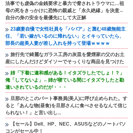
法事でも虚偽の金銭要求と暴力で脅されトラウマに…祖
母の死をきっかけに恐怖の親戚と「永久絶縁」を決意←
自分の身の安全を最優先にして大正解
23歳妻自慢で女性社員を「ババア」と蔑む48歳無能主
任、「若い嫁がいるのに帰れない」とイキっていたら、
部長の超美人妻が差し入れを持って登場ｗｗｗｗ
旅行先で綺麗なガラス工房の灰皿を愛煙家の父のお土
産にしたんだけどダイソーでそっくりな商品を見つけた
姉「下着に違和感がある！イタズラしたでしょ！？」
俺「してないよ」←姉が寝ている間にイタズラしたと勘
違いされているのだが・・・
旦那のとこのパート事務員(美人)に呼び止められた。す
ると「あんな物(昼食)を旦那さんに食べさせるなんて信じ
られない！」と言い出し...
【セール】Dell、HP、NEC、ASUSなどのノートパソ
コンがセール中！