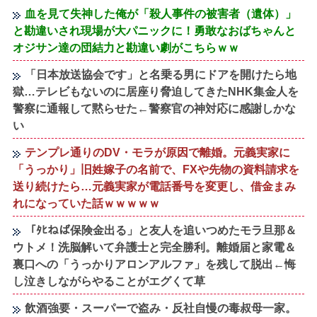
血を見て失神した俺が「殺人事件の被害者（遺体）」
と勘違いされ現場が大パニックに！勇敢なおばちゃんと
オジサン達の団結力と勘違い劇がこちらｗｗ
「日本放送協会です」と名乗る男にドアを開けたら地
獄…テレビもないのに居座り脅迫してきたNHK集金人を
警察に通報して黙らせた←警察官の神対応に感謝しかな
い
テンプレ通りのDV・モラが原因で離婚。元義実家に
「うっかり」旧姓嫁子の名前で、FXや先物の資料請求を
送り続けたら…元義実家が電話番号を変更し、借金まみ
れになっていた話ｗｗｗｗｗ
「ﾀﾋねば保険金出る」と友人を追いつめたモラ旦那＆
ウトメ！洗脳解いて弁護士と完全勝利。離婚届と家電＆
裏口への「うっかりアロンアルファ」を残して脱出←悔
し泣きしながらやることがエグくて草
飲酒強要・スーパーで盗み・反社自慢の毒叔母一家。