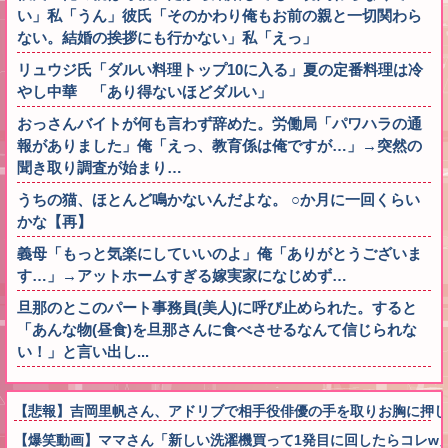
い」私「うん」彼氏「そのかわり俺もお前の親と一切関わら
ない。結婚の挨拶にも行かない」私「えっ」
リュウジ氏「ダルい料理トップ10に入る」夏の定番料理は冷
やし中華 「あり得ないほどダルい」
おっさんバイトが何も言わず辞めた。労働局「パワハラの通
報がありました」俺「えっ、教育係は俺ですが…」→突然の
聞き取り調査が始まり…
うちの猫、ほとんど鳴かないんだよな。 ○か月に一回くらい
かな【再】
義母「もっと気楽にしていいのよ」俺「ありがとうございま
す…」→アットホームすぎる嫁実家になじめず…
旦那のとこのパート事務員(美人)に呼び止められた。すると
「あんな物(昼食)を旦那さんに食べさせるなんて信じられな
い！」と言い出し...
【悲報】吉岡里帆さん、アドリブで相手役俳優の手を取りお胸に押し
【爆笑動画】ママさん「新しい洗濯機買って1発目に回したらコレw」←こwれw