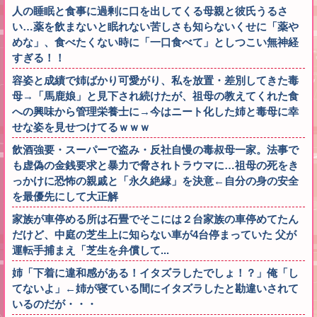
人の睡眠と食事に過剰に口を出してくる母親と彼氏うるさ
い…薬を飲まないと眠れない苦しさも知らないくせに「薬や
めな」、食べたくない時に「一口食べて」としつこい無神経
すぎる！！
容姿と成績で姉ばかり可愛がり、私を放置・差別してきた毒
母→「馬鹿娘」と見下され続けたが、祖母の教えてくれた食
への興味から管理栄養士に→今はニート化した姉と毒母に幸
せな姿を見せつけてるｗｗｗ
飲酒強要・スーパーで盗み・反社自慢の毒叔母一家。法事で
も虚偽の金銭要求と暴力で脅されトラウマに…祖母の死をき
っかけに恐怖の親戚と「永久絶縁」を決意←自分の身の安全
を最優先にして大正解
家族が車停める所は石畳でそこには２台家族の車停めてたん
だけど、中庭の芝生上に知らない車が4台停まっていた 父が
運転手捕まえ「芝生を弁償して...
姉「下着に違和感がある！イタズラしたでしょ！？」俺「し
てないよ」←姉が寝ている間にイタズラしたと勘違いされて
いるのだが・・・