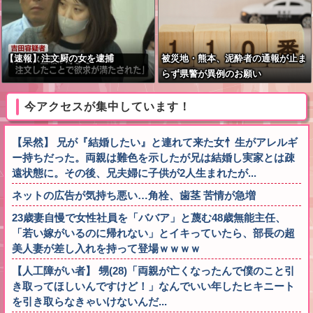
【速報】注文厨の女を逮捕
被災地・熊本、泥酔者の通報が止ま
らず県警が異例のお願い
今アクセスが集中しています！
【呆然】 兄が『結婚したい』と連れて来た女忄生がアレルギ
ー持ちだった。両親は難色を示したが兄は結婚し実家とは疎
遠状態に。その後、兄夫婦に子供が2人生まれたが...
ネットの広告が気持ち悪い…角栓、歯茎 苦情が急増
23歳妻自慢で女性社員を「ババア」と蔑む48歳無能主任、
「若い嫁がいるのに帰れない」とイキっていたら、部長の超
美人妻が差し入れを持って登場ｗｗｗｗ
【人工障がい者】 甥(28)「両親が亡くなったんで僕のこと引
き取ってほしいんですけど！」なんでいい年したヒキニート
を引き取らなきゃいけないんだ...