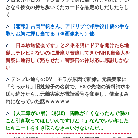
きなり彼女の持ち歩いてたカードを品定めしだしたらし
く…
【悲報】吉岡里帆さん、アドリブで相手役俳優の手を
取りお胸に押し当てる（※画像あり）他
「日本放送協会です」と名乗る男にドアを開けたら地
獄…テレビもないのに居座り脅迫してきたNHK集金人を
警察に通報して黙らせた←警察官の神対応に感謝しかな
い
テンプレ通りのDV・モラが原因で離婚。元義実家に
「うっかり」旧姓嫁子の名前で、FXや先物の資料請求を
送り続けたら…元義実家が電話番号を変更し、借金まみ
れになっていた話ｗｗｗｗｗ
【人工障がい者】 甥(28)「両親が亡くなったんで僕の
こと引き取ってほしいんですけど！」なんでいい年した
ヒキニートを引き取らなきゃいけないんだ...