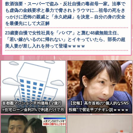
飲酒強要・スーパーで盗み・反社自慢の毒叔母一家。法事で
も虚偽の金銭要求と暴力で脅されトラウマに…祖母の死をき
っかけに恐怖の親戚と「永久絶縁」を決意←自分の身の安全
を最優先にして大正解
23歳妻自慢で女性社員を「ババア」と蔑む48歳無能主任、
「若い嫁がいるのに帰れない」とイキっていたら、部長の超
美人妻が差し入れを持って登場ｗｗｗｗ
首都圏マンション平均価格1.2億円
【悲報】高市首相の“個人的なSNS
+住宅ローン金利3%で利息だけで月
投稿”で習近平ブチギレ説ｗｗｗｗ
30万円←これバカなん？
ｗ