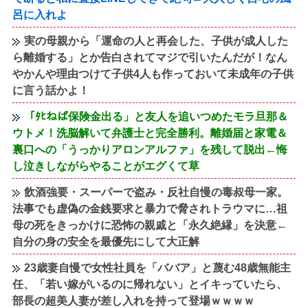
呂に入れよ
実の母親から「運命の人と再会した、子供が成人した
ら離婚する」とか告白されてマジで引いたんだが！なん
やかんや理由つけて子供4人も作っておいて未成年の子供
に言う話かよ！
「ﾀﾋねば保険金出る」と友人を追いつめたモラ旦那＆
ウトメ！洗脳解いて弁護士と完全勝利。離婚届と家電＆
裏口への「うっかりアロンアルファ」を残して脱出←悔
し泣きしながらやることがエグくて草
飲酒強要・スーパーで盗み・反社自慢の毒叔母一家。
法事でも虚偽の金銭要求と暴力で脅されトラウマに…祖
母の死をきっかけに恐怖の親戚と「永久絶縁」を決意←
自分の身の安全を最優先にして大正解
23歳妻自慢で女性社員を「ババア」と蔑む48歳無能主
任、「若い嫁がいるのに帰れない」とイキっていたら、
部長の超美人妻が差し入れを持って登場ｗｗｗｗ