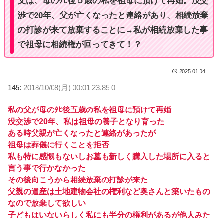
父は、母のﾀﾋ後５歳の私を祖母に預けて再婚。没交
渉で20年、父が亡くなったと連絡があり、相続放棄
の打診が来て放棄することに→私が相続放棄した事
で祖母に相続権が回ってきて！？
2025.01.04
145:
2018/10/08(月) 00:01:23.85 0
私の父が母のﾀﾋ後五歳の私を祖母に預けて再婚
没交渉で20年、私は祖母の養子となり育った
ある時父親が亡くなったと連絡があったが
祖母は葬儀に行くことを拒否
私も特に感慨もないしお墓も新しく購入した場所に入ると
言う事で行かなかった
その後向こうから相続放棄の打診が来た
父親の遺産は土地建物会社の権利など奥さんと築いたもの
なので放棄して欲しい
子どもはいないらしく私にも半分の権利があるが他人みた