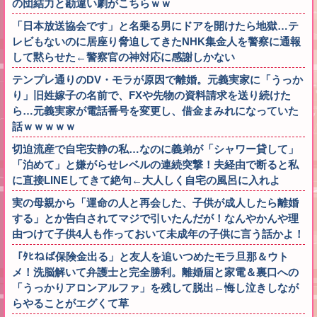
の団結力と勘違い劇がこちらｗｗ
「日本放送協会です」と名乗る男にドアを開けたら地獄…テ
レビもないのに居座り脅迫してきたNHK集金人を警察に通報
して黙らせた←警察官の神対応に感謝しかない
テンプレ通りのDV・モラが原因で離婚。元義実家に「うっか
り」旧姓嫁子の名前で、FXや先物の資料請求を送り続けた
ら…元義実家が電話番号を変更し、借金まみれになっていた
話ｗｗｗｗｗ
切迫流産で自宅安静の私…なのに義弟が「シャワー貸して」
「泊めて」と嫌がらせレベルの連続突撃！夫経由で断ると私
に直接LINEしてきて絶句←大人しく自宅の風呂に入れよ
実の母親から「運命の人と再会した、子供が成人したら離婚
する」とか告白されてマジで引いたんだが！なんやかんや理
由つけて子供4人も作っておいて未成年の子供に言う話かよ！
「ﾀﾋねば保険金出る」と友人を追いつめたモラ旦那＆ウト
メ！洗脳解いて弁護士と完全勝利。離婚届と家電＆裏口への
「うっかりアロンアルファ」を残して脱出←悔し泣きしなが
らやることがエグくて草