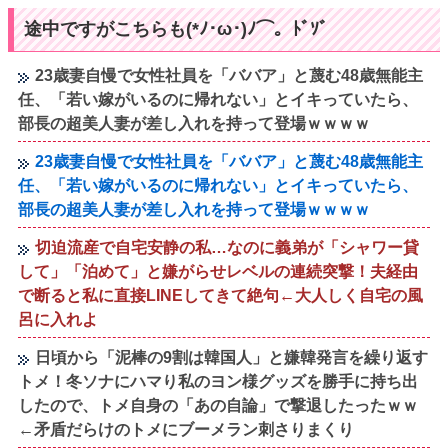
途中ですがこちらも(*ﾉ･ω･)ﾉ⌒。ﾄﾞｿﾞ
23歳妻自慢で女性社員を「ババア」と蔑む48歳無能主
任、「若い嫁がいるのに帰れない」とイキっていたら、
部長の超美人妻が差し入れを持って登場ｗｗｗｗ
23歳妻自慢で女性社員を「ババア」と蔑む48歳無能主
任、「若い嫁がいるのに帰れない」とイキっていたら、
部長の超美人妻が差し入れを持って登場ｗｗｗｗ
切迫流産で自宅安静の私…なのに義弟が「シャワー貸
して」「泊めて」と嫌がらせレベルの連続突撃！夫経由
で断ると私に直接LINEしてきて絶句←大人しく自宅の風
呂に入れよ
日頃から「泥棒の9割は韓国人」と嫌韓発言を繰り返す
トメ！冬ソナにハマり私のヨン様グッズを勝手に持ち出
したので、トメ自身の「あの自論」で撃退したったｗｗ
←矛盾だらけのトメにブーメラン刺さりまくり