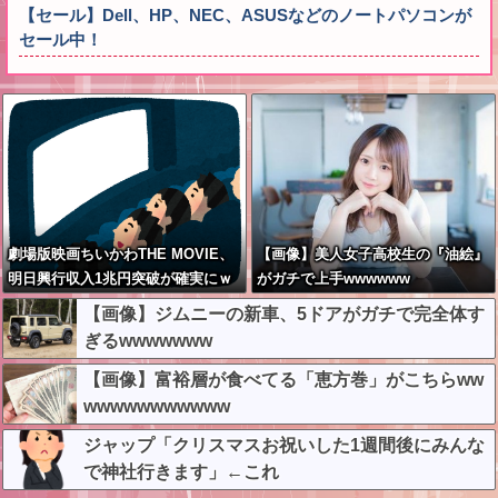
【セール】Dell、HP、NEC、ASUSなどのノートパソコンが
セール中！
劇場版映画ちいかわTHE MOVIE、
【画像】美人女子高校生の『油絵』
明日興行収入1兆円突破が確実にｗ
がガチで上手wwwwww
ｗｗｗｗｗｗｗｗｗｗｗｗ
【画像】ジムニーの新車、5ドアがガチで完全体す
ぎるwwwwwww
【画像】富裕層が食べてる「恵方巻」がこちらww
wwwwwwwwwww
ジャップ「クリスマスお祝いした1週間後にみんな
で神社行きます」←これ