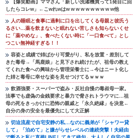
【爆笑動画】ママさん「新しい洗濯機買って1発目に回
したらコレw」←こwれwはw w w w w w w w w w他
人の睡眠と食事に過剰に口を出してくる母親と彼氏う
るさい…薬を飲まないと眠れない苦しさも知らないくせ
に「薬やめな」、食べたくない時に「一口食べて」とし
つこい無神経すぎる！！
容姿と成績で姉ばかり可愛がり、私を放置・差別して
きた毒母→「馬鹿娘」と見下され続けたが、祖母の教え
てくれた食への興味から管理栄養士に→今はニート化し
た姉と毒母に幸せな姿を見せつけてるｗｗｗ
飲酒強要・スーパーで盗み・反社自慢の毒叔母一家。
法事でも虚偽の金銭要求と暴力で脅されトラウマに…祖
母の死をきっかけに恐怖の親戚と「永久絶縁」を決意←
自分の身の安全を最優先にして大正解
切迫流産で自宅安静の私…なのに義弟が「シャワー貸
して」「泊めて」と嫌がらせレベルの連続突撃！夫経由
で断ると私に直接LINEしてきて絶句←大人しく自宅の風