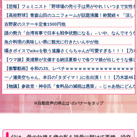
【悲報】フェミニスト「野球場の売り子は男がやれ！いつまで女性を
【高校野球】青森山田のユニフォームが話題沸騰！称賛続々 「涼し
吉野家のステーキ定食1500円他
謎の勢力「台湾有事で日本も戦争状態になる」←いや、なんでそうな
魚介料理の美味しい県に観光に行きたいんやが他
囁きボイスでaikoを歌う遠藤さくらちゃんが可愛すぎる！！！【乃木
【ウマ娘】美浦寮が主催する納涼夏祭りで各ウマ娘が出しそうな催し
【衝撃動画】令和のJS、レベチｗｗｗｗｗｗｗｗｗｗｗｗｗｗｗｗ
一ノ瀬美空ちゃん、本日の｢タダイマ！｣に生出演！！！【乃木坂46
【物議】参政党・神谷氏「食料品の減税は愚策」←じゃあ他にどん
※自動音声の停止は↑のバナーをタップ