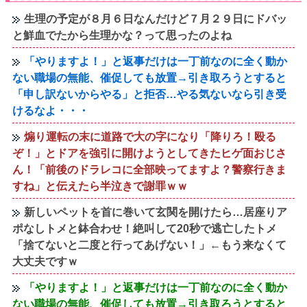
生理の予定が８月６日なんだけど７月２９日にドバッ
と鮮血でたから生理かな？って思ったのよね
「やりますよ！」と返事だけは一丁前なのに全く動か
ない職場の無能、催促しても放置→引き取ろうとすると
「申し訳ないからやる」と拒否…やる気ないなら引き受
けるなよ・・・
煽り運転の末に道路で大の字になり「降りろ！殴る
ぞ！」とドアを強引に開けようとしてきたヒゲ面おじさ
ん！「前後のドラレコに全部映ってますよ？警察行きま
すね」と伝えたら半泣きで謝罪ｗｗ
新しいペットを首に巻いて玄関を開けたら…居座りア
ポなしトメと鉢合わせ！絶叫して20秒で逃亡したトメ
「捨てないと二度と行ってあげない！」←もう来なくて
大丈夫ですｗ
「やりますよ！」と返事だけは一丁前なのに全く動か
ない職場の無能、催促しても放置→引き取ろうとすると