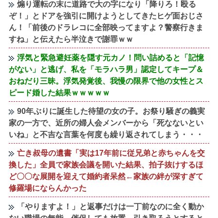
煽り運転の末に道路で大の字になり「降りろ！殴る
ぞ！」とドアを強引に開けようとしてきたヒゲ面おじさ
ん！「前後のドラレコに全部映ってますよ？警察行きま
すね」と伝えたら半泣きで謝罪ｗｗ
浮気と緊急避妊薬を隠す元カノ！問い詰めると「記憶
がない」と逃げ、私を「モラハラ男」認定してキープ＆
おねだり三昧。浮気発覚後、我慢の限界で他の女性とス
ピード婚した結果ｗｗｗｗｗ
90年ぶりに誕生した待望の女の子。お祭り騒ぎの義実
家の一方で、近所の婦人会メンバーから「死なないとい
いね」と不吉な言葉を何度も繰り返されてしまう・・・
亡き叔母の遺書「実は17年前に従兄弟と赤ちゃんを交
換した」全員で家族会議を開いた結果、拍子抜けするほ
ど〇〇な展開を迎えて婚約者呆然←家族の絆が深すぎて
修羅場にならんかった
「やりますよ！」と返事だけは一丁前なのに全く動か