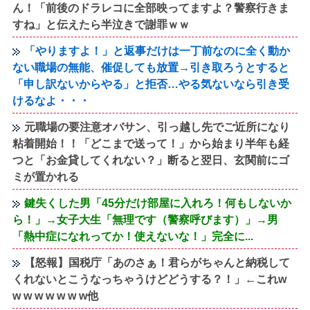
ん！「前後のドラレコに全部映ってますよ？警察行きま
すね」と伝えたら半泣きで謝罪ｗｗ
「やりますよ！」と返事だけは一丁前なのに全く動か
ない職場の無能、催促しても放置→引き取ろうとすると
「申し訳ないからやる」と拒否…やる気ないなら引き受
けるなよ・・・
元職場の要注意オバサン、引っ越し先でご近所になり
粘着開始！！「どこまで送って！」から始まり半年も経
つと「お金貸してくれない？」断ると翌日、玄関前にゴ
ミが置かれる
鍵失くした男「45分だけ部屋に入れろ！何もしないか
ら！」→女子大生「無理です（警察呼びます）」→男
「熱中症になれってか！使えないな！」完全に...
【怒報】国税庁「あのさぁ！君らがちゃんと納税して
くれないとこうなっちゃうけどどうする？！」←これw
w w w w w w w他