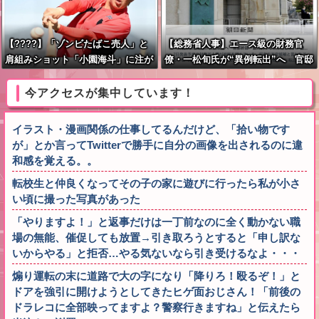
【????】「ゾンビたばこ売人」と
【総務省人事】エース級の財務官
肩組みショット「小園海斗」に注が
僚・一松旬氏が“異例転出”へ 官邸
れる“厳しい視線” 「レギュラー剥
幹部「協力的でなかったから」
奪も選択肢のひとつに」
今アクセスが集中しています！
イラスト・漫画関係の仕事してるんだけど、「拾い物です
が」とか言ってTwitterで勝手に自分の画像を出されるのに違
和感を覚える。。
転校生と仲良くなってその子の家に遊びに行ったら私が小さ
い頃に撮った写真があった
「やりますよ！」と返事だけは一丁前なのに全く動かない職
場の無能、催促しても放置→引き取ろうとすると「申し訳な
いからやる」と拒否…やる気ないなら引き受けるなよ・・・
煽り運転の末に道路で大の字になり「降りろ！殴るぞ！」と
ドアを強引に開けようとしてきたヒゲ面おじさん！「前後の
ドラレコに全部映ってますよ？警察行きますね」と伝えたら