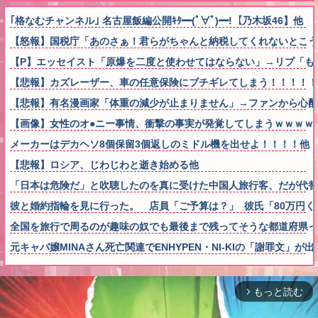
｢格なむチャンネル｣ 名古屋飯編公開ｷﾀ━(ﾟ∀ﾟ)━!【乃木坂46】他
【怒報】国税庁「あのさぁ！君らがちゃんと納税してくれないとこうなっち
【P】エッセイスト「原爆を二度と使わせてはならない」→リプ「も
【悲報】カズレーザー、車の任意保険にブチギレてしまう！！！！！
【悲報】有名漫画家「体重の減少が止まりません」→ファンから心配の声
【画像】女性のオ●ニー事情、衝撃の事実が発覚してしまうｗｗｗｗ
メーカーはデカヘソ8個保留3個返しのミドル機を出せよ！！！！他
【悲報】ロシア、じわじわと逝き始める他
「日本は危険だ」と吹聴したのを真に受けた中国人旅行客、だが代替
彼と婚約指輪を見に行った。 店員「ご予算は？」 彼氏「80万円くら
全国を旅行で周るのが趣味の奴でも最後まで残ってそうな都道府県っ
元キャバ嬢MINAさん死亡関連でENHYPEN・NI-KIの「謝罪文
もっと読む
arrow_forward_ios