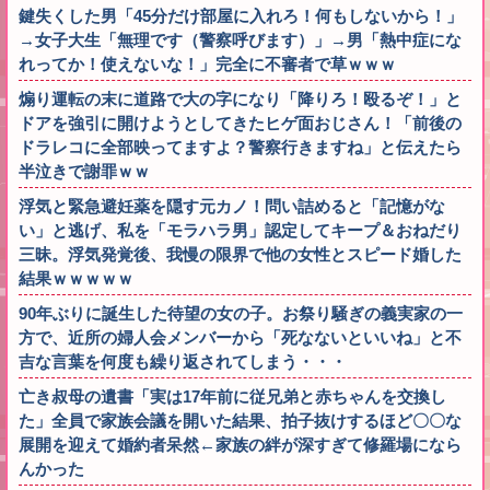
鍵失くした男「45分だけ部屋に入れろ！何もしないから！」
→女子大生「無理です（警察呼びます）」→男「熱中症にな
れってか！使えないな！」完全に不審者で草ｗｗｗ
煽り運転の末に道路で大の字になり「降りろ！殴るぞ！」と
ドアを強引に開けようとしてきたヒゲ面おじさん！「前後の
ドラレコに全部映ってますよ？警察行きますね」と伝えたら
半泣きで謝罪ｗｗ
浮気と緊急避妊薬を隠す元カノ！問い詰めると「記憶がな
い」と逃げ、私を「モラハラ男」認定してキープ＆おねだり
三昧。浮気発覚後、我慢の限界で他の女性とスピード婚した
結果ｗｗｗｗｗ
90年ぶりに誕生した待望の女の子。お祭り騒ぎの義実家の一
方で、近所の婦人会メンバーから「死なないといいね」と不
吉な言葉を何度も繰り返されてしまう・・・
亡き叔母の遺書「実は17年前に従兄弟と赤ちゃんを交換し
た」全員で家族会議を開いた結果、拍子抜けするほど〇〇な
展開を迎えて婚約者呆然←家族の絆が深すぎて修羅場になら
んかった