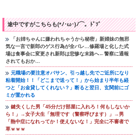
途中ですがこちらも(*ﾉ･ω･)ﾉ⌒。ﾄﾞｿﾞ
「お姉ちゃんに嫌われちゃうから秘密」新婦妹の無邪
気な一言で新郎のゲス行為が全バレ…修羅場と化した式
場は食事会に変更され新郎は悲惨な末路へ←警察に通報
されてもおか…
元職場の要注意オバサン、引っ越し先でご近所になり
粘着開始！！「どこまで送って！」から始まり半年も経
つと「お金貸してくれない？」断ると翌日、玄関前にゴ
ミが置かれる
鍵失くした男「45分だけ部屋に入れろ！何もしないか
ら！」→女子大生「無理です（警察呼びます）」→男
「熱中症になれってか！使えないな！」完全に不審者で
草ｗｗｗ