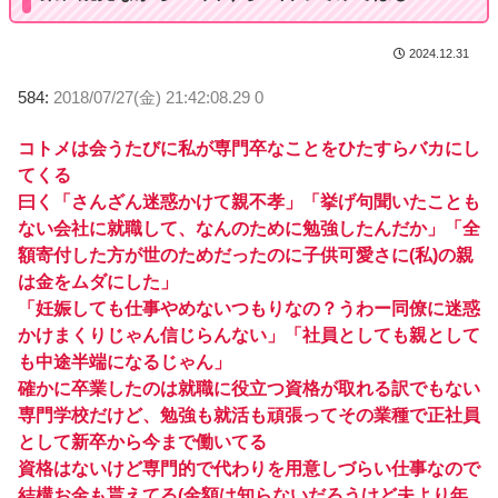
2024.12.31
584:
2018/07/27(金) 21:42:08.29 0
コトメは会うたびに私が専門卒なことをひたすらバカにし
てくる
曰く「さんざん迷惑かけて親不孝」「挙げ句聞いたことも
ない会社に就職して、なんのために勉強したんだか」「全
額寄付した方が世のためだったのに子供可愛さに(私)の親
は金をムダにした」
「妊娠しても仕事やめないつもりなの？うわー同僚に迷惑
かけまくりじゃん信じらんない」「社員としても親として
も中途半端になるじゃん」
確かに卒業したのは就職に役立つ資格が取れる訳でもない
専門学校だけど、勉強も就活も頑張ってその業種で正社員
として新卒から今まで働いてる
資格はないけど専門的で代わりを用意しづらい仕事なので
結構お金も貰えてる(金額は知らないだろうけど夫より年