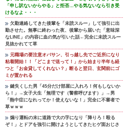
「申し訳ないからやる」と拒否…やる気ないなら引き受
けるなよ・・・
欠勤連絡してきた後輩を「未読スルー」して強引に出
勤させた。無事に終わった夜、後輩から届いた「意味深
なLINE」の内容に血の気が引いた話←完全に未読スルー
見抜かれてて草
元職場の要注意オバサン、引っ越し先でご近所になり
粘着開始！！「どこまで送って！」から始まり半年も経
つと「お金貸してくれない？」断ると翌日、玄関前にゴ
ミが置かれる
鍵失くした男「45分だけ部屋に入れろ！何もしないか
ら！」→女子大生「無理です（警察呼びます）」→男
「熱中症になれってか！使えないな！」完全に不審者で
草ｗｗｗ
煽り運転の末に道路で大の字になり「降りろ！殴る
ぞ！」とドアを強引に開けようとしてきたヒゲ面おじさ