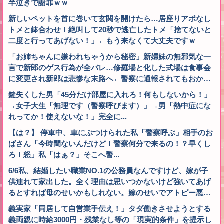
半泣きで謝罪ｗｗ
新しいペットを首に巻いて玄関を開けたら…居座りアポなし
トメと鉢合わせ！絶叫して20秒で逃亡したトメ「捨てないと
二度と行ってあげない！」←もう来なくて大丈夫ですｗ
「お姉ちゃんに嫌われちゃうから秘密」新婦妹の無邪気な一
言で新郎のゲス行為が全バレ…修羅場と化した式場は食事会
に変更され新郎は悲惨な末路へ←警察に通報されてもおか…
鍵失くした男「45分だけ部屋に入れろ！何もしないから！」
→女子大生「無理です（警察呼びます）」→男「熱中症にな
れってか！使えないな！」完全に...
【は？】 停車中、車にぶつけられた私「警察呼ぶ」相手のお
ばさん「今時間ないんだけど！警察何分で来るの！？早くし
ろ！怒」私「はぁ？」そこへ警...
6/6私、結婚したい職業NO.1の公務員なんですけど、嫁が子
供連れて家出した。全く理由は思いつかないけど強いてあげ
るとすれば母のせいかもしれない。嫁のせいでアトピー悪…
義実家「同居して自営業手伝え！」タダ働きさせようとする
義両親に時給3000円・残業なし等の「現実的条件」を提示し