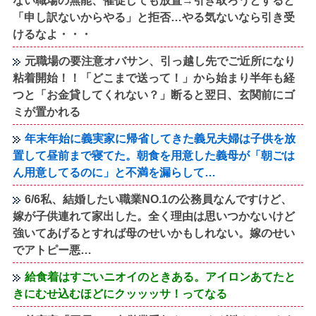
ない職場の無能、催促しても放置→引き取ろうとすると
「申し訳ないからやる」と拒否…やる気ないなら引き受
けるなよ・・・
元職場の要注意オバサン、引っ越し先でご近所になり
粘着開始！！「どこまで送って！」から始まり半年も経
つと「お金貸してくれない？」断ると翌日、玄関前にゴ
ミが置かれる
年末年始に義実家に帰省してきた義兄夫婦は子供を放
置して昼前まで寝てた。朝食を用意した義母が「朝ごは
ん用意してるのに」と不満を漏らして…
6/6私、結婚したい職業NO.1の公務員なんですけど、
嫁が子供連れて家出した。全く理由は思いつかないけど
強いてあげるとすれば母のせいかもしれない。嫁のせい
でアトピー悪…
給食着はすごいニオイのときある。アイロンあてたと
きにむせ込むほどにクッッッサ！ってなる