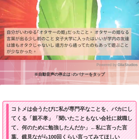
Powered by 
GliaStudios
※自動音声の停止は↑のバナーをタップ
M
u
t
e
コトメは会うたびに私が専門卒なことを、バカにし
てくる「親不孝」「聞いたこともない会社に就職し
て、何のために勉強したんだか」←私に言った言
葉、鏡見ながら100回くらい言ってみてほしい