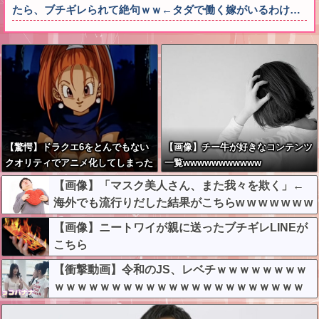
たら、ブチギレられて絶句ｗｗ←タダで働く嫁がいるわけ…
【驚愕】ドラクエ6をとんでもない
【画像】チー牛が好きなコンテンツ
クオリティでアニメ化してしまった
一覧wwwwwwwwwww
AI動画がこちらｗｗｗｗｗ
【画像】「マスク美人さん、また我々を欺く」←
海外でも流行りだした結果がこちらw w w w w w w
【画像】ニートワイが親に送ったブチギレLINEが
こちら
【衝撃動画】令和のJS、レベチｗｗｗｗｗｗｗｗ
ｗｗｗｗｗｗｗｗｗｗｗｗｗｗｗｗｗｗｗｗｗｗ