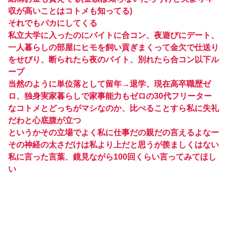
収が高いことはコトメも知ってる)
それでもバカにしてくる
私立大学に入ったのにバイトに合コン、夜遊びにデート、
一人暮らしの部屋にヒモを飼い貢ぎまくって金欠で仕送り
をせびり、断られたら夜のバイト、別れたら合コン以下ル
ープ
当然のように単位落として留年→退学、現在高卒職歴ゼ
ロ、独身実家暮らしで家事能力もゼロの30代フリーター
なコトメとどっちがマシなのか、比べることすら私に失礼
だわと心底腹が立つ
というかその立場でよく私に仕事だの親だの言えるよなー
その神経の太さだけは私より上だと思うが羨ましくはない
私に言った言葉、鏡見ながら100回くらい言ってみてほし
い