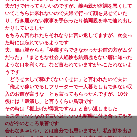
夫だけで行ってもいいのですが、義両親が体調を悪くして
いてこちらに来れないので夫婦で行って顔を見せていた
り、行き届かない家事を手伝ったり義両親を車で連れ出し
たりしていました
もちろん言われたらそれなりに言い返してますが、次会っ
た時には忘れているようです
夫、義両親からも「卒業すらできなかったお前の方がムダ
だった」「まともな社会人経験も結婚歴もない癖に知った
ような口を利くな」など言われていますがへこたれないよ
うです
「どうせ大して稼げてないくせに」と言われたので夫に
「俺より稼いでるしフリーターで一人暮らしもできない収
入のお前が言うな」とも言ってもらったんですが、10分
後には「穀潰し」と言うくらい鳥頭です
その時は「棚上げが得意ですね」と言い返しました
ヒステリックなので言い返しつつも喧嘩に付き合ってやる
のが今のところ最善です
会わなきゃいい、とは自分でも思いますが、私が顔を出さ