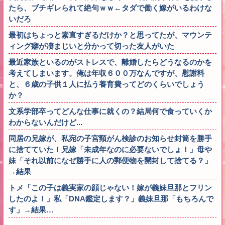
たら、ブチギレられて絶句ｗｗ←タダで働く嫁がいるわけな
いだろ
最初はちょっと素直すぎるだけか？と思ってたが、マウンテ
ィング癖が凄まじいと分かって切った友人がいた
最近家族といるのがストレスで、離婚したらどうなるのかを
考えてしまいます。俺は年収６００万なんですが、慰謝料
と、６歳の子供１人に払う養育費ってどのくらいでしょう
か？
文系学部卒ってどんな仕事に就くの？結局何で食っていくか
わからないんだけど...
同居の兄嫁が、私宛の子宮頸がん検診のお知らせ封筒を勝手
に捨てていた！兄嫁「未成年なのに必要ないでしょ！」母や
妹「それ以前になぜ勝手に人の郵便物を開封して捨てる？」
→結果
トメ「この子は義実家の顔じゃない！嫁が義妹旦那とフリン
したのよ！」私「DNA鑑定します？」義妹旦那「もちろんで
す」→結果…