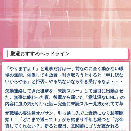
厳選おすすめヘッドライン
「やりますよ！」と返事だけは一丁前なのに全く動かない職
場の無能、催促しても放置→引き取ろうとすると「申し訳な
いからやる」と拒否…やる気ないなら引き受けるなよ・・・
欠勤連絡してきた後輩を「未読スルー」して強引に出勤させ
た。無事に終わった夜、後輩から届いた「意味深なLINE」の
内容に血の気が引いた話←完全に未読スルー見抜かれてて草
元職場の要注意オバサン、引っ越し先でご近所になり粘着開
始！！「どこまで送って！」から始まり半年も経つと「お金
貸してくれない？」断ると翌日、玄関前にゴミが置かれる