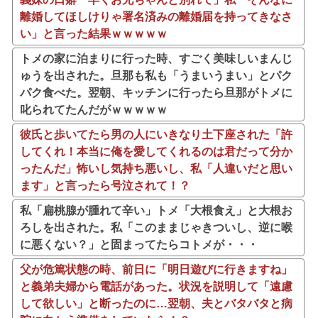
離婚してほしけりゃ署名済みの離婚届を持ってきなさ
い」と言った結果ｗｗｗｗｗ
トメの家に泊まりに行った時、すごく美味しいまんじ
ゅうを出された。旦那も私も「うまいうまい」とパク
パク食べた。翌朝、キッチンに行ったら旦那がトメに
叱られてたんだがｗｗｗｗｗ
彼氏と歩いてたら男の人にいきなり土下座された「許
してくれ！本当に俺を愛してくれるのは君だって分か
ったんだ」怖いし気持ち悪いし、私「人違いだと思い
ます」と言ったら号泣されて！？
私「扁桃腺が腫れて辛い」トメ「大根食え」と大根お
ろしを出された。私「このままじゃきついし、逆に喉
に悪くない？」と固まってたらコトメが・・・
父が危篤状態の時、前日に「明日遊びに行きますね」
と義弟夫婦から電話があった。状況を説明して「遠慮
して欲しい」と断ったのに…翌朝、夫とバタバタと病