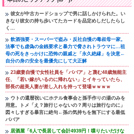
彼女が中古カードショップで男に話しかけられた。い
きなり彼女の持ち歩いてたカードを品定めしだしたらし
く…
飲酒強要・スーパーで盗み・反社自慢の毒叔母一家。
法事でも虚偽の金銭要求と暴力で脅されトラウマに…祖
母の死をきっかけに恐怖の親戚と「永久絶縁」を決意←
自分の身の安全を最優先にして大正解
23歳妻自慢で女性社員を「ババア」と蔑む48歳無能主
任、「若い嫁がいるのに帰れない」とイキっていたら、
部長の超美人妻が差し入れを持って登場ｗｗｗｗ
ウトの還暦祝いにホテル食事会と孫手作りの湯のみを
用意。トメ「え？旅行じゃないの？周りは旅行なのに」
図々しすぎる暴言に絶句←孫の気持ちを無下にする最低
ババア
居酒屋「6人で長居して会計4939円！喋りたいだけな