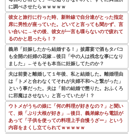
に調べさせたらｗｗｗｗｗ
彼女と旅行に行った時、新幹線で自分達がとった指定
席に男性が座っていた。どいてと言っても聞かず、言
い合いに→その後、彼女が一言も喋らないので疲れて
るのかと思ったら！？
義弟「妊娠したから結婚する！」披露宴で酒もタバコ
も全開の妊婦の花嫁→後日「中の人は残念な事になり
ました」←そもそも本当に妊娠してたのか？
夫は前妻と離婚して１年後、私と結婚した。離婚理由
は「トメと合わなくてそれが夫婦不和へと繋がった」
という事だった。夫は「前の結婚で懲りた。おふくろ
に邪魔はさせない」と言っていたが！？
ウトメがうちの娘に「何の料理が好きなの？」と聞い
て、娘「ぶり大根が好き」→後日、義弟嫁から電話が
あって「子供を使っての料理上手自慢うざー」という
内容をまくし立てられてｗｗｗｗｗ