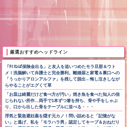
厳選おすすめヘッドライン
「ﾀﾋねば保険金出る」と友人を追いつめたモラ旦那＆ウト
メ！洗脳解いて弁護士と完全勝利。離婚届と家電＆裏口への
「うっかりアロンアルファ」を残して脱出←悔し泣きしなが
らやることがエグくて草
「お皿は綺麗だけど食べ方が汚い」焼き魚を食べた知人の信
じられない所作…両手で1本ずつ箸を持ち、骨や手をしゃぶ
り、口から出した骨をテーブルに並べる・・・
浮気と緊急避妊薬を隠す元カノ！問い詰めると「記憶がな
い」と逃げ、私を「モラハラ男」認定してキープ＆おねだり