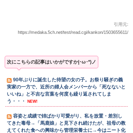
引用元:
https://medaka.5ch.net/test/read.cgi/kankon/1503655611/
次にこちらの記事はいかがですか|･ω･*)ノ
90年ぶりに誕生した待望の女の子。お祭り騒ぎの義
実家の一方で、近所の婦人会メンバーから「死なないと
いいね」と不吉な言葉を何度も繰り返されてしま
う・・・
NEW!
容姿と成績で姉ばかり可愛がり、私を放置・差別し
てきた毒母→「馬鹿娘」と見下され続けたが、祖母の教
えてくれた食への興味から管理栄養士に→今はニート化