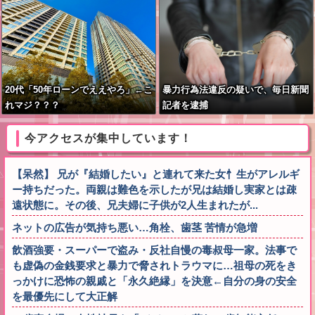
20代「50年ローンでええやろ」←こ
暴力行為法違反の疑いで、毎日新聞
れマジ？？？
記者を逮捕
今アクセスが集中しています！
【呆然】 兄が『結婚したい』と連れて来た女忄生がアレルギ
ー持ちだった。両親は難色を示したが兄は結婚し実家とは疎
遠状態に。その後、兄夫婦に子供が2人生まれたが...
ネットの広告が気持ち悪い…角栓、歯茎 苦情が急増
飲酒強要・スーパーで盗み・反社自慢の毒叔母一家。法事で
も虚偽の金銭要求と暴力で脅されトラウマに…祖母の死をき
っかけに恐怖の親戚と「永久絶縁」を決意←自分の身の安全
を最優先にして大正解