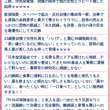
三昧。浮気発覚後、我慢の限界で他の女性とスピード婚した
結果ｗｗｗｗｗ
飲酒強要・スーパーで盗み・反社自慢の毒叔母一家。法事で
も虚偽の金銭要求と暴力で脅されトラウマに…祖母の死をき
っかけに恐怖の親戚と「永久絶縁」を決意←自分の身の安全
を最優先にして大正解
23歳妻自慢で女性社員を「ババア」と蔑む48歳無能主任、
「若い嫁がいるのに帰れない」とイキっていたら、部長の超
美人妻が差し入れを持って登場ｗｗｗｗ
「日本放送協会です」と名乗る男にドアを開けたら地獄…テ
レビもないのに居座り脅迫してきたNHK集金人を警察に通報
して黙らせた←警察官の神対応に感謝しかない
人の睡眠と食事に過剰に口を出してくる母親と彼氏うるさ
い…薬を飲まないと眠れない苦しさも知らないくせに「薬や
めな」、食べたくない時に「一口食べて」としつこい無神経
すぎる！！
「ﾀﾋねば保険金出る」と友人を追いつめたモラ旦那＆ウト
メ！洗脳解いて弁護士と完全勝利。離婚届と家電＆裏口への