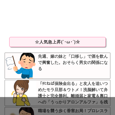
☆人気急上昇(`･ω･´)☆
先週、嫁の妹と「口移し」で酒を飲ん
で興奮した。おそらく男女の関係にな
る
「ﾀﾋねば保険金出る」と友人を追いつ
めたモラ旦那＆ウトメ！洗脳解いて弁
護士と完全勝利。離婚届と家電＆裏口
への「うっかりアロンアルファ」を残
して脱出←悔し泣きしながらやること
職場を襲う歩く香害お局！プロレスラ
がエグくて草