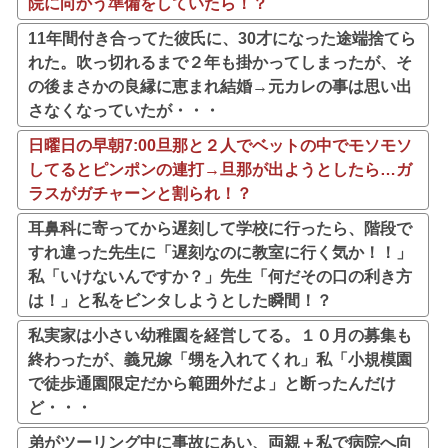
院に向かう準備をしていたら！？
11年間付き合ってた彼氏に、30才になった途端捨てら
れた。吹っ切れるまで２年も掛かってしまったが、そ
の後まさかの良縁に恵まれ結婚→元カレの事は思い出
さなくなっていたが・・・
日曜日の早朝7:00旦那と２人でベットの中でモソモソ
してるとピンポンの連打→旦那が出ようとしたら…ガ
ラスがガチャーンと割られ！？
耳鼻科に寄ってから遅刻して学校に行ったら、階段で
すれ違った先生に「遅刻なのに教室に行く気か！！」
私「いけないんですか？」先生「何だその口の利き方
は！」と私をビンタしようとした瞬間！？
私実家は小さい幼稚園を経営してる。１０月の募集も
終わったが、義兄嫁「甥を入れてくれ」私「小規模園
で徒歩通園限定だから範囲外だよ」と断ったんだけ
ど・・・
弟がツーリング中に事故にあい、両親＋私で病院へ向