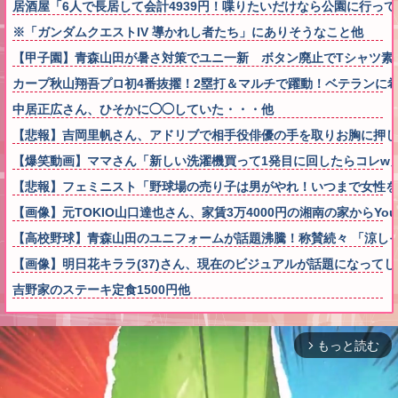
居酒屋「6人で長居して会計4939円！喋りたいだけなら公園に行っ
※「ガンダムクエストIV 導かれし者たち」にありそうなこと他
【甲子園】青森山田が暑さ対策でユニ一新 ボタン廃止でTシャツ素材w
カープ秋山翔吾プロ初4番抜擢！2塁打＆マルチで躍動！ベテランに
中居正広さん、ひそかに◯◯していた・・・他
【悲報】吉岡里帆さん、アドリブで相手役俳優の手を取りお胸に押し
【爆笑動画】ママさん「新しい洗濯機買って1発目に回したらコレw」←こwれw
【悲報】フェミニスト「野球場の売り子は男がやれ！いつまで女性を
【画像】元TOKIO山口達也さん、家賃3万4000円の湘南の家からYo
【高校野球】青森山田のユニフォームが話題沸騰！称賛続々 「涼し
【画像】明日花キララ(37)さん、現在のビジュアルが話題になって
吉野家のステーキ定食1500円他
もっと読む
arrow_forward_ios