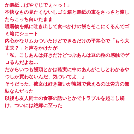
か裏紙…ばやぐじでぇ～っ！」
不快なもの見たくないしゴミ箱と裏紙の束をさっさと渡し
たらこっち向いたまま
咀嚼物を紙に吐き出して食べかけの餅もそこにくるんでゴ
ミ箱にシュート
内心かなりムカついたけどできるだけの平常心で「もう大
丈夫？」と声をかけたが
「私、こしあんは好きだけどつぶあんは豆の粒の感触でゲ
ロるんだよね…
だからいつも饅頭とかは確実に中のあんがこしとわかるや
つしか買わないんだ、気づいてよ…」
そうだった、彼女は好き嫌いが複雑で覚えるのは労力の無
駄なんだった
以後も友人同士の食事の誘いとかでトラブルを起こし続
け、ついには絶縁に至った