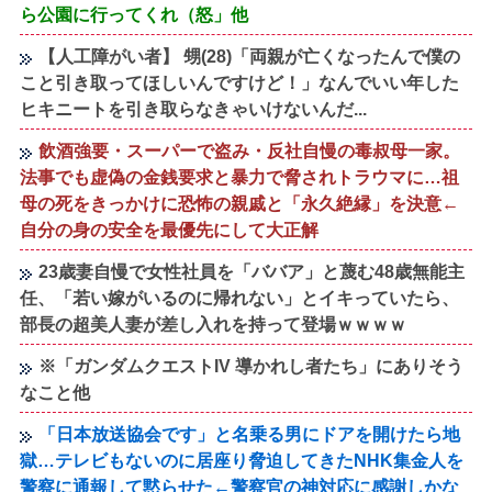
ら公園に行ってくれ（怒」他
【人工障がい者】 甥(28)「両親が亡くなったんで僕の
こと引き取ってほしいんですけど！」なんでいい年した
ヒキニートを引き取らなきゃいけないんだ...
飲酒強要・スーパーで盗み・反社自慢の毒叔母一家。
法事でも虚偽の金銭要求と暴力で脅されトラウマに…祖
母の死をきっかけに恐怖の親戚と「永久絶縁」を決意←
自分の身の安全を最優先にして大正解
23歳妻自慢で女性社員を「ババア」と蔑む48歳無能主
任、「若い嫁がいるのに帰れない」とイキっていたら、
部長の超美人妻が差し入れを持って登場ｗｗｗｗ
※「ガンダムクエストIV 導かれし者たち」にありそう
なこと他
「日本放送協会です」と名乗る男にドアを開けたら地
獄…テレビもないのに居座り脅迫してきたNHK集金人を
警察に通報して黙らせた←警察官の神対応に感謝しかな