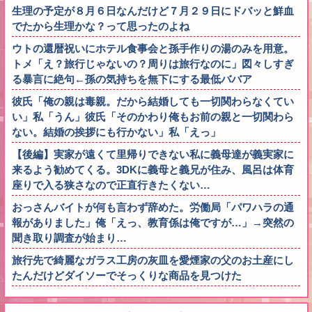
生理の予定が８月６日なんだけど７月２９日にドバッと鮮血
でたから生理かな？って思ったのよね
ウトの還暦祝いにホテル食事会と孫手作りの湯のみを用意。
トメ「え？旅行じゃないの？周りは旅行なのに」図々しすぎ
る暴言に絶句←孫の気持ちを無下にする最低ババア
彼氏「俺の親は毒親。だから結婚しても一切関わらなくてい
い」私「うん」彼氏「そのかわり俺もお前の親と一切関わら
ない。結婚の挨拶にも行かない」私「えっ」
【後編】実家が遠くて里帰りできない私に義母達が義実家に
来るよう勧めてくる。3DKに義母と義兄が住み、風呂は体育
座りで入る狭さなので正直行きたくない…
おっさんバイトが何も言わず辞めた。労働局「パワハラの通
報がありました」俺「えっ、教育係は俺ですが…」→突然の
聞き取り調査が始まり…
旅行先で綺麗なガラス工房の灰皿を愛煙家の父のお土産にし
たんだけどダイソーでそっくりな商品を見つけた