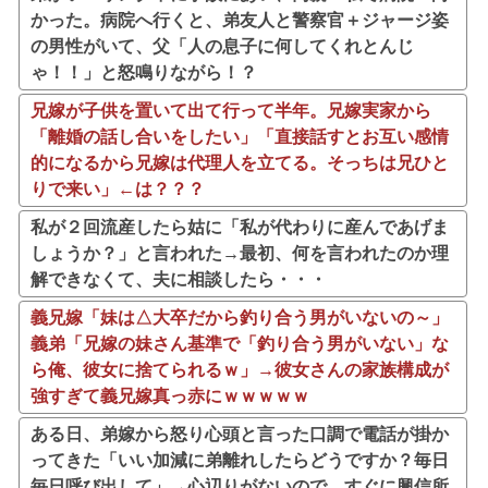
かった。病院へ行くと、弟友人と警察官＋ジャージ姿
の男性がいて、父「人の息子に何してくれとんじ
ゃ！！」と怒鳴りながら！？
兄嫁が子供を置いて出て行って半年。兄嫁実家から
「離婚の話し合いをしたい」「直接話すとお互い感情
的になるから兄嫁は代理人を立てる。そっちは兄ひと
りで来い」←は？？？
私が２回流産したら姑に「私が代わりに産んであげま
しょうか？」と言われた→最初、何を言われたのか理
解できなくて、夫に相談したら・・・
義兄嫁「妹は△大卒だから釣り合う男がいないの～」
義弟「兄嫁の妹さん基準で「釣り合う男がいない」な
ら俺、彼女に捨てられるｗ」→彼女さんの家族構成が
強すぎて義兄嫁真っ赤にｗｗｗｗｗ
ある日、弟嫁から怒り心頭と言った口調で電話が掛か
ってきた「いい加減に弟離れしたらどうですか？毎日
毎日呼び出して」→心辺りがないので、すぐに興信所