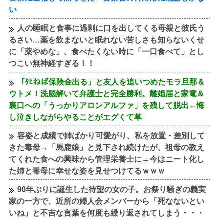
い
人の睡眠と食事に過剰に口を出してくる母親と彼氏う
るさい…薬を飲まないと眠れない苦しさも知らないくせ
に「薬やめな」、食べたくない時に「一口食べて」とし
つこい無神経すぎる！！
「ﾀﾋねば保険金出る」と友人を追いつめたモラ旦那＆
ウトメ！洗脳解いて弁護士と完全勝利。離婚届と家電＆
裏口への「うっかりアロンアルファ」を残して脱出←悔
し泣きしながらやることがエグくて草
容姿と成績で姉ばかり可愛がり、私を放置・差別して
きた毒母→「馬鹿娘」と見下され続けたが、祖母の教え
てくれた食への興味から管理栄養士に→今はニート化し
た姉と毒母に幸せな姿を見せつけてるｗｗｗ
90年ぶりに誕生した待望の女の子。お祭り騒ぎの義実
家の一方で、近所の婦人会メンバーから「死なないとい
いね」と不吉な言葉を何度も繰り返されてしまう・・・