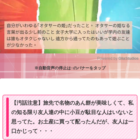
Powered by 
GliaStudios
※自動音声の停止は↑のバナーをタップ
M
u
t
e
【汚話注意】旅先で名物のあん餅が美味しくて、私
の知る限り友人達の中に小豆が駄目な人はいないと
思ってた。お土産に買って配ったんだが、友人は一
口かじって・・・