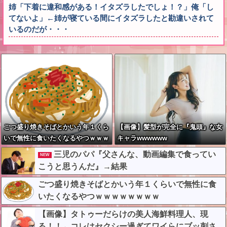
姉「下着に違和感がある！イタズラしたでしょ！？」俺「し
てないよ」←姉が寝ている間にイタズラしたと勘違いされて
いるのだが・・・
ごつ盛り焼きそばとかいう年１くら
【画像】髪型が完全に『鬼頭』な女
いで無性に食いたくなるやつｗｗｗ
キャラwwwwww
ｗｗｗｗｗ
三児のパパ『父さんな、動画編集で食ってい
NEW
こうと思うんだ』→結果
ごつ盛り焼きそばとかいう年１くらいで無性に食
いたくなるやつｗｗｗｗｗｗｗｗ
【画像】タトゥーだらけの美人海鮮料理人、現
る！！←コレはセクシー過ぎてワイらにブッ刺さ