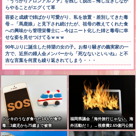
「うっかりアロンアルファ」を残して脱出←悔し泣きしなが
らやることがエグくて草
容姿と成績で姉ばかり可愛がり、私を放置・差別してきた毒
母→「馬鹿娘」と見下され続けたが、祖母の教えてくれた食
への興味から管理栄養士に→今はニート化した姉と毒母に幸
せな姿を見せつけてるｗｗｗ
90年ぶりに誕生した待望の女の子。お祭り騒ぎの義実家の一
方で、近所の婦人会メンバーから「死なないといいね」と不
吉な言葉を何度も繰り返されてしまう・・・
ドンキのうなぎ食べた14人が食中
福岡県議会「海外旅行じゃない、海
毒…3歳児から75歳まで被害
外活動だ！」→視察費2.65億円公開
で再炎上ｗｗｗ