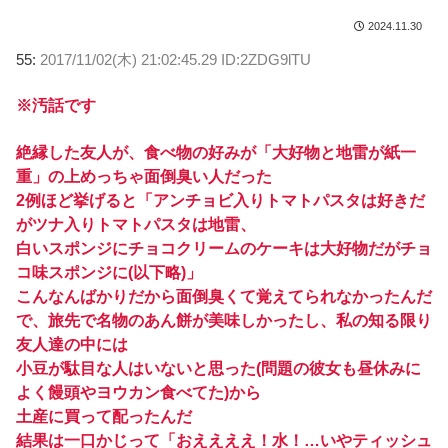
2024.11.30
55:
2017/11/02(木) 21:02:45.29 ID:2ZDG9lTU
※汚話です
絶縁した友人が、食べ物の好みが「大好物と地雷が紙一
重」の上めっちゃ面倒臭い人だった
2例ほど挙げると「アンチョビ入りトマトパスタは好きだ
がツナ入りトマトパスタは地雷、
白いスポンジにチョコクリームのケーキは大好物だがチョ
コ味スポンジに(以下略)」
こんなんばかりだから面倒臭くて覚えてられなかったんだ
で、旅先で名物のあん餅が美味しかったし、私の知る限り
友人達の中には
小豆が駄目な人はいないと思った(問題の彼女も昼休みに
よく饅頭やヨウカン食べてた)から
土産に買って配ったんだ
結果は一口かじって「おええええ！水！…いやティッシュ