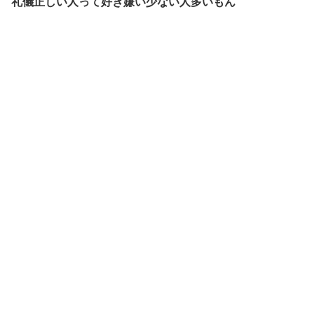
礼儀正しい人って好き嫌い少ない人多いもん