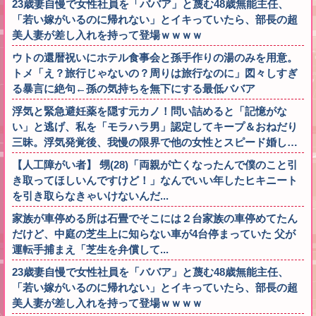
23歳妻自慢で女性社員を「ババア」と蔑む48歳無能主任、
「若い嫁がいるのに帰れない」とイキっていたら、部長の超
美人妻が差し入れを持って登場ｗｗｗｗ
ウトの還暦祝いにホテル食事会と孫手作りの湯のみを用意。
トメ「え？旅行じゃないの？周りは旅行なのに」図々しすぎ
る暴言に絶句←孫の気持ちを無下にする最低ババア
浮気と緊急避妊薬を隠す元カノ！問い詰めると「記憶がな
い」と逃げ、私を「モラハラ男」認定してキープ＆おねだり
三昧。浮気発覚後、我慢の限界で他の女性とスピード婚し…
【人工障がい者】 甥(28)「両親が亡くなったんで僕のこと引
き取ってほしいんですけど！」なんでいい年したヒキニート
を引き取らなきゃいけないんだ...
家族が車停める所は石畳でそこには２台家族の車停めてたん
だけど、中庭の芝生上に知らない車が4台停まっていた 父が
運転手捕まえ「芝生を弁償して...
23歳妻自慢で女性社員を「ババア」と蔑む48歳無能主任、
「若い嫁がいるのに帰れない」とイキっていたら、部長の超
美人妻が差し入れを持って登場ｗｗｗｗ