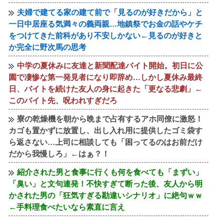
夫婦で建てる家の建て前で「見るのが好きだから」と
一日中居座る気満々の義両親…地鎮祭でお金の話やケチ
をつけてきた前科があり不安しかない←見るのが好きと
か完全に野次馬の思考
中学の夏休みに友達と新聞配達バイト開始。初日に公
園で凄惨な第一発見者になり即辞め…しかし夏休み最終
日、バイトを続けた友人の身に起きた「更なる悲劇」←
このバイト先、呪われすぎだろ
寮の乾燥機を朝から晩まで占有するアホ同僚に激怒！
カゴも置かずに放置し、出し入れ用に提供したゴミ袋す
ら返さない…上司に相談しても「困ってるのはお前だけ
だから我慢しろ」←はぁ？！
紹介された男と食事に行くも何を食べても「まずい」
「臭い」と文句連発！不快すぎて断った後、友人から明
かされた男の「狂気すぎる勘違いシナリオ」に絶句ｗｗ
←手料理食べたいなら素直に言え