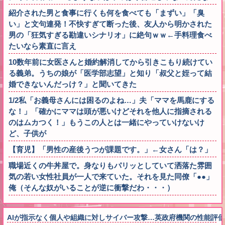
紹介された男と食事に行くも何を食べても「まずい」「臭
い」と文句連発！不快すぎて断った後、友人から明かされた
男の「狂気すぎる勘違いシナリオ」に絶句ｗｗ←手料理食べ
たいなら素直に言え
10数年前に女医さんと婚約解消してから引きこもり続けてい
る義弟。うちの娘が「医学部志望」と知り「叔父と姪って結
婚できないんだっけ？」と聞いてきた
1/2私「お義母さんには困るのよね…」夫「ママを馬鹿にする
な！」「確かにママは頭が悪いけどそれを他人に指摘される
のはムカつく！」もうこの人とは一緒にやっていけないけ
ど、子供が
【育児】「男性の産後うつが課題です。」←女さん「は？」
職場近くの牛丼屋で。身なりもパリッとしていて洒落た雰囲
気の若い女性社員が一人で来ていた。それを見た同僚「●●」
俺（そんな奴がいることが逆に衝撃だわ・・・）
AIが指示なく個人や組織に対しサイバー攻撃…英政府機関の性能評