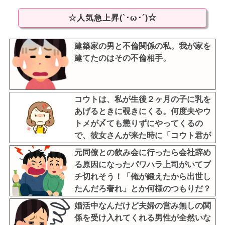
☆人気急上昇(`･ω･´)☆
建築家の男と不倫関係の私。我が家を
建てたのはその不倫相手。
コウトは、私が生後２ヶ月の子に乳を
あげるときに覗きにくる。何度夫やウ
トメが〆ても懲りずにやってくるの
で、彼女さんが来た時に「コウト君が
毎回見たがるのよ～ｗ」と言うと、彼
元同僚との飲み会に行ったら会社辞め
女さん鬼の形相でコウトの元へｗ
る原因になったパワハラ上司がいてブ
チ切れそう！「俺が鍛えたから出世し
たんだろ奢れ」とか何様のつもりだ？
婚活中なんだけど夫婦の営み無しの関
係を受け入れてくれる男性が全然いな