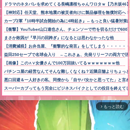
ドラマのネタバレを求めてくる長嶋凛桜ちゃんワロタｗ【乃木坂46
【神対応】任天堂、熊本地震の被災者向けに製品修理を無償対応へ！さ
カープ2軍『10時半試合開始の為に4時起き』←もっと良い猛暑対策
【衝撃】YouTuber山口達也さん、チェンソーで竹を切るだけで600万
まさか敗因が『早川の回跨ぎ』になるとは思わなかったな他
【消費減税】お弁当屋、『衝撃的な発言』をしてしまう・・・・・・
益田250セーブで名球会入り ←これさぁ、先発リリーフの両方で活躍
【画像】この∧∨女優さんで100万回抜いてるｗｗｗｗｗｗｗ他
パチンコ屋の経営なんてそんな難しくなくね？近隣店舗よりちょっと
悪口回避＆一人好きの私、同僚から「自サバ女かと思ってた」と言
スーパーカブってもう完全にビジネスバイクとしての役目を終えてし
もっと読む
arrow_forward_ios