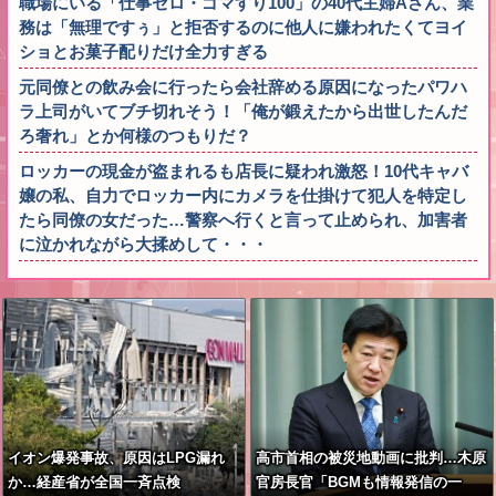
職場にいる「仕事ゼロ・ゴマすり100」の40代主婦Aさん、業
務は「無理ですぅ」と拒否するのに他人に嫌われたくてヨイ
ショとお菓子配りだけ全力すぎる
元同僚との飲み会に行ったら会社辞める原因になったパワハ
ラ上司がいてブチ切れそう！「俺が鍛えたから出世したんだ
ろ奢れ」とか何様のつもりだ？
ロッカーの現金が盗まれるも店長に疑われ激怒！10代キャバ
嬢の私、自力でロッカー内にカメラを仕掛けて犯人を特定し
たら同僚の女だった…警察へ行くと言って止められ、加害者
に泣かれながら大揉めして・・・
イオン爆発事故、原因はLPG漏れ
高市首相の被災地動画に批判…木原
か…経産省が全国一斉点検
官房長官「BGMも情報発信の一