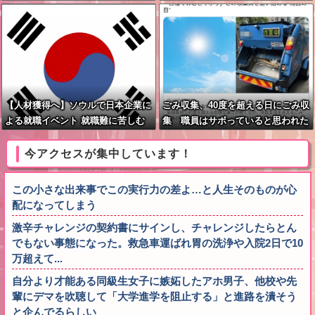
つ」
【人材獲得へ】ソウルで日本企業に
ごみ収集、40度を超える日にごみ収
よる就職イベント 就職難に苦しむ
集 職員はサボっていると思われた
韓国の若者が日本に注目
くなくて休めない現実
今アクセスが集中しています！
この小さな出来事でこの実行力の差よ…と人生そのものが心
配になってしまう
激辛チャレンジの契約書にサインし、チャレンジしたらとん
でもない事態になった。救急車運ばれ胃の洗浄や入院2日で10
万超えて...
自分より才能ある同級生女子に嫉妬したアホ男子、他校や先
輩にデマを吹聴して「大学進学を阻止する」と進路を潰そう
と企んでるらしい