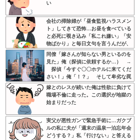
い
会社の掃除婦が「昼食監視ハラスメン
ト」してきて恐怖…お昼を食べている
と必死に覗き込み「私これ嫌い」「安
物ばかり」と毎日文句を言うんだが、
他人の食事に異様な執着を見せるのま
同僚「嫁さんが知らない男といるのを
じでストレス
見た」俺（探偵に依頼するか…） →
探偵「今すぐ〇〇ホテルに来てくだ
さい！」俺「！？」 そして卑劣な罠
が発覚。俺「……許さん！」
嫁とのレスが続いた俺は性欲に負けて
職場不倫に走った。この選択が地獄の
始まりだった
実父が悪性ガンで緊急手術に…ガクブ
ルの私に夫が「週末の温泉一泊忘年会
どうする？」私「行けない」と答える