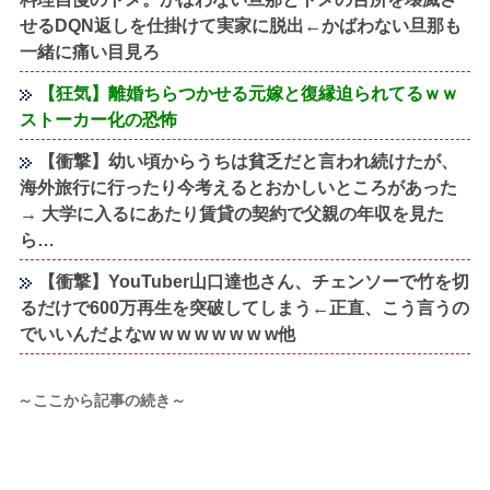
せるDQN返しを仕掛けて実家に脱出←かばわない旦那も
一緒に痛い目見ろ
【狂気】離婚ちらつかせる元嫁と復縁迫られてるｗｗ
ストーカー化の恐怖
【衝撃】幼い頃からうちは貧乏だと言われ続けたが、
海外旅行に行ったり今考えるとおかしいところがあった
→ 大学に入るにあたり賃貸の契約で父親の年収を見た
ら…
【衝撃】YouTuber山口達也さん、チェンソーで竹を切
るだけで600万再生を突破してしまう←正直、こう言うの
でいいんだよなw w w w w w w w他
～ここから記事の続き～