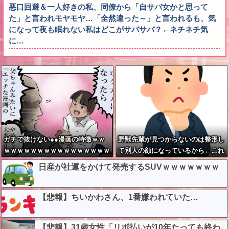
悪口回避＆一人好きの私、同僚から「自サバ女かと思って
た」と言われモヤモヤ…「全然違った～」と言われるも、気
になって夜も眠れない私はどこがサバサバ？←ネチネチ気
に…
ガチで抜けない●●漫画の特徴ｗｗ
野獣先輩が見つからないのは整形し
ｗｗｗｗｗｗｗｗｗｗｗｗｗｗｗｗ
て別人の顔になっているから←これ
ｗｗｗｗ
日産が社運をかけて発売するSUVｗｗｗｗｗｗｗ
【悲報】ちいかわさん、1番嫌われていた…
【悲報】31歳女性「リボ払いが10年たっても終わ