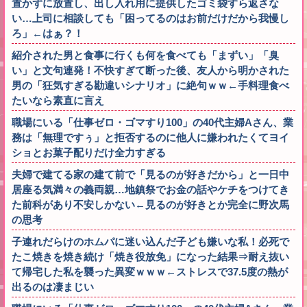
置かずに放置し、出し入れ用に提供したゴミ袋すら返さな
い…上司に相談しても「困ってるのはお前だけだから我慢し
ろ」←はぁ？！
紹介された男と食事に行くも何を食べても「まずい」「臭
い」と文句連発！不快すぎて断った後、友人から明かされた
男の「狂気すぎる勘違いシナリオ」に絶句ｗｗ←手料理食べ
たいなら素直に言え
職場にいる「仕事ゼロ・ゴマすり100」の40代主婦Aさん、業
務は「無理ですぅ」と拒否するのに他人に嫌われたくてヨイ
ショとお菓子配りだけ全力すぎる
夫婦で建てる家の建て前で「見るのが好きだから」と一日中
居座る気満々の義両親…地鎮祭でお金の話やケチをつけてき
た前科があり不安しかない←見るのが好きとか完全に野次馬
の思考
子連れだらけのホムパに迷い込んだ子ども嫌いな私！必死で
たこ焼きを焼き続け「焼き役放免」になった結果⇒耐え抜い
て帰宅した私を襲った異変ｗｗｗ←ストレスで37.5度の熱が
出るのは凄まじい