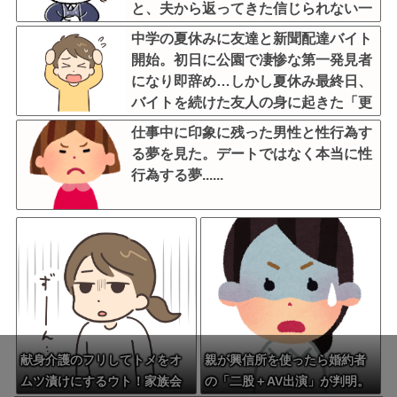
と、夫から返ってきた信じられない一
言←子どもたちの方が何倍も常識的で
中学の夏休みに友達と新聞配達バイト
泣ける
開始。初日に公園で凄惨な第一発見者
になり即辞め…しかし夏休み最終日、
バイトを続けた友人の身に起きた「更
なる悲劇」←このバイト先、呪われす
仕事中に印象に残った男性と性行為す
ぎだろ
る夢を見た。デートではなく本当に性
行為する夢......
献身介護のフリしてトメをオ
親が興信所を使ったら婚約者
ムツ漬けにするウト！家族会
の「二股＋AV出演」が判明。