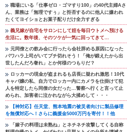
職場にいる「仕事ゼロ・ゴマすり100」の40代主婦Aさ
ん、業務は「無理ですぅ」と拒否するのに他人に嫌われ
たくてヨイショとお菓子配りだけ全力すぎる
義兄嫁が自宅をサロンにして姪を毎日ウトメへ預ける
生活に。数年後、そのツケが一気に回ってきて…
元同僚との飲み会に行ったら会社辞める原因になった
パワハラ上司がいてブチ切れそう！「俺が鍛えたから出
世したんだろ奢れ」とか何様のつもりだ？
ロッカーの現金が盗まれるも店長に疑われ激怒！10代
キャバ嬢の私、自力でロッカー内にカメラを仕掛けて犯
人を特定したら同僚の女だった…警察へ行くと言って止
められ、加害者に泣かれながら大揉めして・・・
【神対応】任天堂、熊本地震の被災者向けに製品修理
を無償対応へ！さらに義援金5000万円を寄付！！他
「嫁子の料理は未熟ね」とネチネチ攻撃してくる自称
料理自慢のトメ。かばわない旦那とトメの台所を壊滅さ