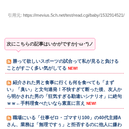
引用元:
https://mevius.5ch.net/test/read.cgi/baby/1532914521/
次にこちらの記事はいかがですか|･ω･*)ノ
勝って欲しいスポーツの試合って私が見ると負ける
ことがすごく多い気がしてる
NEW!
紹介された男と食事に行くも何を食べても「まず
い」「臭い」と文句連発！不快すぎて断った後、友人か
ら明かされた男の「狂気すぎる勘違いシナリオ」に絶句
ｗｗ←手料理食べたいなら素直に言え
NEW!
職場にいる「仕事ゼロ・ゴマすり100」の40代主婦A
さん、業務は「無理ですぅ」と拒否するのに他人に嫌わ