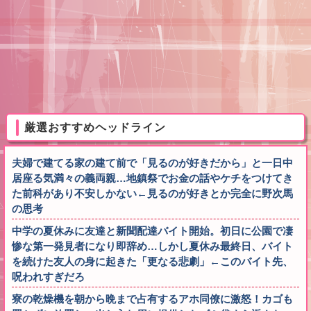
厳選おすすめヘッドライン
夫婦で建てる家の建て前で「見るのが好きだから」と一日中
居座る気満々の義両親…地鎮祭でお金の話やケチをつけてき
た前科があり不安しかない←見るのが好きとか完全に野次馬
の思考
中学の夏休みに友達と新聞配達バイト開始。初日に公園で凄
惨な第一発見者になり即辞め…しかし夏休み最終日、バイト
を続けた友人の身に起きた「更なる悲劇」←このバイト先、
呪われすぎだろ
寮の乾燥機を朝から晩まで占有するアホ同僚に激怒！カゴも