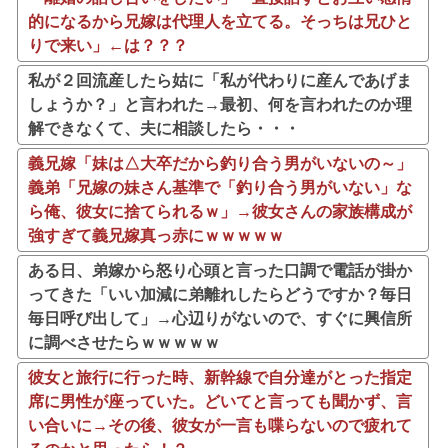
的になるから兄嫁は代理人を立てる。そっちは兄ひと
りで来い」←は？？？
私が２回流産したら姑に「私が代わりに産んであげま
しょうか？」と言われた→最初、何を言われたのか理
解できなくて、夫に相談したら・・・
義兄嫁「妹は△大卒だから釣り合う男がいないの～」
義弟「兄嫁の妹さん基準で「釣り合う男がいない」な
ら俺、彼女に捨てられるｗ」→彼女さんの家族構成が
強すぎて義兄嫁真っ赤にｗｗｗｗｗ
ある日、弟嫁から怒り心頭と言った口調で電話が掛か
ってきた「いい加減に弟離れしたらどうですか？毎日
毎日呼び出して」→心辺りがないので、すぐに興信所
に調べさせたらｗｗｗｗｗ
彼女と旅行に行った時、新幹線で自分達がとった指定
席に男性が座っていた。どいてと言っても聞かず、言
い合いに→その後、彼女が一言も喋らないので疲れて