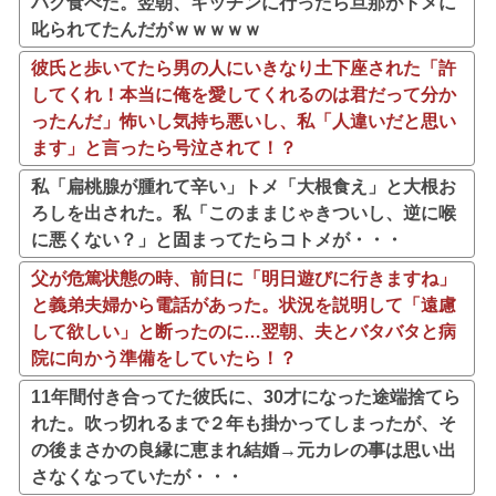
パク食べた。翌朝、キッチンに行ったら旦那がトメに
叱られてたんだがｗｗｗｗｗ
彼氏と歩いてたら男の人にいきなり土下座された「許
してくれ！本当に俺を愛してくれるのは君だって分か
ったんだ」怖いし気持ち悪いし、私「人違いだと思い
ます」と言ったら号泣されて！？
私「扁桃腺が腫れて辛い」トメ「大根食え」と大根お
ろしを出された。私「このままじゃきついし、逆に喉
に悪くない？」と固まってたらコトメが・・・
父が危篤状態の時、前日に「明日遊びに行きますね」
と義弟夫婦から電話があった。状況を説明して「遠慮
して欲しい」と断ったのに…翌朝、夫とバタバタと病
院に向かう準備をしていたら！？
11年間付き合ってた彼氏に、30才になった途端捨てら
れた。吹っ切れるまで２年も掛かってしまったが、そ
の後まさかの良縁に恵まれ結婚→元カレの事は思い出
さなくなっていたが・・・