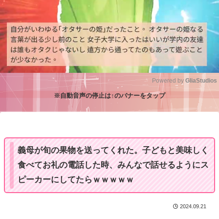
Powered by 
GliaStudios
※自動音声の停止は↑のバナーをタップ
M
u
t
e
義母が旬の果物を送ってくれた。子どもと美味しく
食べてお礼の電話した時、みんなで話せるようにス
ピーカーにしてたらｗｗｗｗｗ
2024.09.21