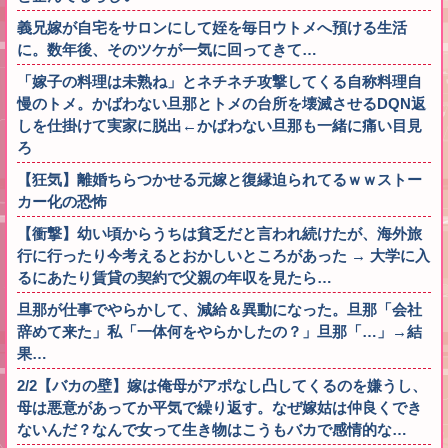
義兄嫁が自宅をサロンにして姪を毎日ウトメへ預ける生活
に。数年後、そのツケが一気に回ってきて…
「嫁子の料理は未熟ね」とネチネチ攻撃してくる自称料理自
慢のトメ。かばわない旦那とトメの台所を壊滅させるDQN返
しを仕掛けて実家に脱出←かばわない旦那も一緒に痛い目見
ろ
【狂気】離婚ちらつかせる元嫁と復縁迫られてるｗｗストー
カー化の恐怖
【衝撃】幼い頃からうちは貧乏だと言われ続けたが、海外旅
行に行ったり今考えるとおかしいところがあった → 大学に入
るにあたり賃貸の契約で父親の年収を見たら…
旦那が仕事でやらかして、減給＆異動になった。旦那「会社
辞めて来た」私「一体何をやらかしたの？」旦那「…」→結
果…
2/2【バカの壁】嫁は俺母がアポなし凸してくるのを嫌うし、
母は悪意があってか平気で繰り返す。なぜ嫁姑は仲良くでき
ないんだ？なんで女って生き物はこうもバカで感情的な…