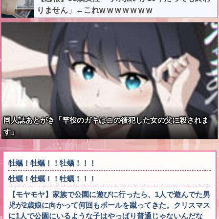
りません」←これw w w w w w w
同人誌あとがき「竿役のガキはこの後犯した女の父に殺されま
す」
牡蠣！牡蠣！！牡蠣！！！
牡蠣！牡蠣！！牡蠣！！！
【モヤモヤ】家族で公園に遊びに行ったら、1人で遊んでた男
児が2歳娘に向かって何回もボールを蹴ってきた。クリスマス
に1人で公園にいるような子はやっぱり普通じゃないんだな