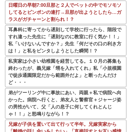
日曜日の早朝7:00旦那と２人でベットの中でモソモソ
してるとピンポンの連打→旦那が出ようとしたら…ガ
ラスがガチャーンと割られ！？
耳鼻科に寄ってから遅刻して学校に行ったら、階段で
すれ違った先生に「遅刻なのに教室に行く気か！！」
私「いけないんですか？」先生「何だその口の利き方
は！」と私をビンタしようとした瞬間！？
私実家は小さい幼稚園を経営してる。１０月の募集も
終わったが、義兄嫁「甥を入れてくれ」私「小規模園
で徒歩通園限定だから範囲外だよ」と断ったんだけ
ど・・・
弟がツーリング中に事故にあい、両親＋私で病院へ向
かった。病院へ行くと、弟友人と警察官＋ジャージ姿
の男性がいて、父「人の息子に何してくれとんじ
ゃ！！」と怒鳴りながら！？
兄嫁が子供を置いて出て行って半年。兄嫁実家から
「離婚の話し合いをしたい」「直接話すとお互い感情