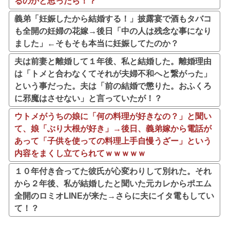
るのかと思ったら！？
義弟「妊娠したから結婚する！」披露宴で酒もタバコ
も全開の妊婦の花嫁→後日「中の人は残念な事になり
ました」←そもそも本当に妊娠してたのか？
夫は前妻と離婚して１年後、私と結婚した。離婚理由
は「トメと合わなくてそれが夫婦不和へと繋がった」
という事だった。夫は「前の結婚で懲りた。おふくろ
に邪魔はさせない」と言っていたが！？
ウトメがうちの娘に「何の料理が好きなの？」と聞い
て、娘「ぶり大根が好き」→後日、義弟嫁から電話が
あって「子供を使っての料理上手自慢うざー」という
内容をまくし立てられてｗｗｗｗｗ
１０年付き合ってた彼氏が心変わりして別れた。それ
から２年後、私が結婚したと聞いた元カレからポエム
全開のロミオLINEが来た→さらに夫にイタ電もしてい
て！？