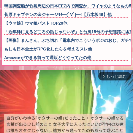
韓国調査船が竹島周辺の日本EEZ内で調査か、ワイヤのようなもの
菅原キャプテンの金ジャージｷﾀ━(ﾟ∀ﾟ)━!【乃木坂46】他
【ウマ娘】ウマ娘バストTOP20他
「近年稀に見るどころの話じゃないぞ」と台風15号の予想進路に困
【画像】まんさん、ぶち切れ「電車内でこういうポジのおじ、ガチで
もしも日本全土がRPG化したらを考えるスレ他
Amazonができる前って通販どうやってたの他
もっと読む
arrow_forward_ios