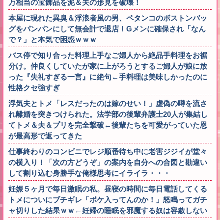
万相当の宝飾品を泥＆夫の形見を破壊！
本屋に現れた異臭＆浮浪者風の男、ペタンコのボストンバッ
グをパンパンにして無会計で退店！Gメンに確保され「なん
で？」と本気で困惑ｗｗｗ
バス停で知り合った料理上手なご婦人から絶品手料理をお裾
分け。仲良くしていたが家に上がろうとするご婦人が娘に放
った『失礼すぎる一言』に絶句←手料理は美味しかったのに
性格クセ強すぎ
浮気夫とトメ「レスだったのは嫁のせい！」虚偽の噂を流さ
れ離婚を突きつけられた。法学部の後輩弁護士20人が集結し
てトメ＆夫＆プリを完全撃破←後輩たちを可愛がっていた恩
が最高形で返ってきた
仕事終わりのコンビニでレジ順番待ち中に老害ジジイが堂々
の横入り！「次の方どうぞ」の案内を自分への合図と勘違い
して割り込む身勝手な俺様思考にイライラ・・・
妊娠５ヶ月で毎日激眠の私。昼寝の時間に毎日電話してくる
トメについにブチギレ「ボケ入ってんのか！」怒鳴ってガチ
ャ切りした結果ｗｗ←妊婦の睡眠を邪魔する奴は容赦しない