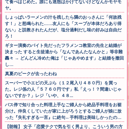
て食べはじめた。誰にも迷惑はかけてないけどなんかモヤモ
ヤ。
しょっぱいラーメンの汁を残したら隣のおっさんに「何故残
す！」と怒鳴られた……友人にも「スープが本体だろあり得
ない」と説教されたんだが、塩分過剰だし味の好みは自由だ
ろ！
ギター演奏のバイト先だったフラメンコ教室の先生と結婚が
決まった すると生徒達から「なんであんたなんかと」等非難
轟々 → どんどん冷めた俺は「じゃあやめます」と結婚を撤回
し…
真夏のピークが去ったわね
スーパーで小エビの天ぷら（１２尾入り４８０円）を買っ
た。レジ係の人「５７６０円です」私「えっ！？間違いじゃ
ないですか？」レジ「いや、４８...
バス停で知り合った料理上手なご婦人から絶品手料理をお裾
分け。仲良くしていたが家に上がろうとするご婦人が娘に放
った『失礼すぎる一言』に絶句←手料理は美味しかったの…
【朗報】 女子「恋愛テクで気を引く男より、こういう男の方