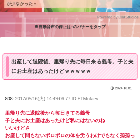
Powered by 
GliaStudios
※自動音声の停止は↑のバナーをタップ
M
u
t
e
出産して退院後、里帰り先に毎日来る義母。子と夫
にお土産はあったけどｗｗｗｗｗ
2024.10.01
808:
2017/05/16(火) 14:49:06.77 ID:FTMnfaev
里帰り先に退院後から毎日きてる義母
子と夫にお土産はあったけど私にはないのね
いいけどさ
お産して間もないボロボロの体を労うわけでもなく孫孫っ