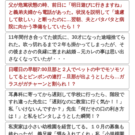
父が危篤状態の時、前日に「明日遊びに行きますね」
と義弟夫婦から電話があった。状況を説明して「遠慮
して欲しい」と断ったのに…翌朝、夫とバタバタと病
院に向かう準備をしていたら！？
11年間付き合ってた彼氏に、30才になった途端捨てら
れた。吹っ切れるまで２年も掛かってしまったが、そ
の後まさかの良縁に恵まれ結婚→元カレの事は思い出
さなくなっていたが・・・
日曜日の早朝7:00旦那と２人でベットの中でモソモソ
してるとピンポンの連打→旦那が出ようとしたら…ガ
ラスがガチャーンと割られ！？
耳鼻科に寄ってから遅刻して学校に行ったら、階段で
すれ違った先生に「遅刻なのに教室に行く気か！！」
私「いけないんですか？」先生「何だその口の利き方
は！」と私をビンタしようとした瞬間！？
私実家は小さい幼稚園を経営してる。１０月の募集も
終わったが、義兄嫁「甥を入れてくれ」私「小規模園