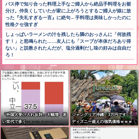
バス停で知り合った料理上手なご婦人から絶品手料理をお裾
分け。仲良くしていたが家に上がろうとするご婦人が娘に放
った『失礼すぎる一言』に絶句←手料理は美味しかったのに
性格クセ強すぎ
しょっぱいラーメンの汁を残したら隣のおっさんに「何故残
す！」と怒鳴られた……友人にも「スープが本体だろあり得
ない」と説教されたんだが、塩分過剰だし味の好みは自由だ
ろ！
「外国人受け入れ反対」大幅増 若
ジャングリア沖縄「3万円です」←
い世代で多く
ディズニー超えの強気価格ｗｗｗ