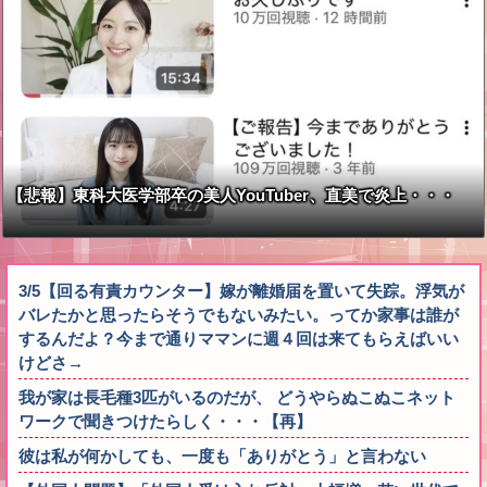
【悲報】東科大医学部卒の美人YouTuber、直美で炎上・・・
3/5【回る有責カウンター】嫁が離婚届を置いて失踪。浮気が
バレたかと思ったらそうでもないみたい。ってか家事は誰が
するんだよ？今まで通りママンに週４回は来てもらえばいい
けどさ→
我が家は長毛種3匹がいるのだが、 どうやらぬこぬこネット
ワークで聞きつけたらしく・・・【再】
彼は私が何かしても、一度も「ありがとう」と言わない