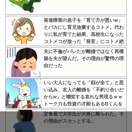
発達障害の息子を「育て方が悪いw」
とバカにし育児放棄するコトメ。代わ
りに私が育てた結果、高校生になった
コトメコが放った「発言」にコトメ絶
叫←他人に預けっぱなしで親面するな
夫に不倫がバレたが離婚ではなく再構
築を夫が望んだ。その理由が驚愕の理
由だった
いい大人になっても「顔が全て」と思
い込み、友人の離婚を「不釣り合いだ
からw」と嘲笑する哀れな男現るｗｗ
トーク力も投資の才能もあるBくんを
叩いてドヤる顔ファン男の浅はかさに
定食屋で大学生が大将に殴られた。そ
ガチで絶句
の理由がスカッとする...