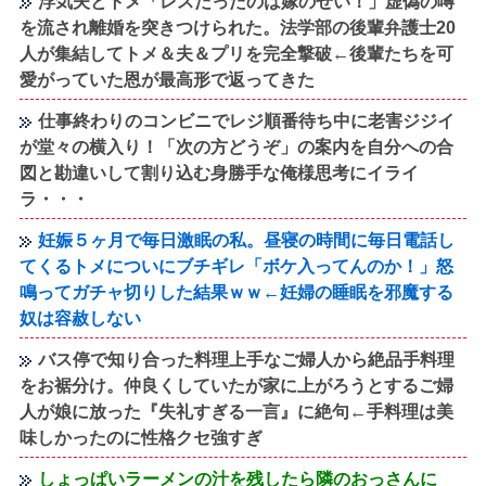
浮気夫とトメ「レスだったのは嫁のせい！」虚偽の噂
を流され離婚を突きつけられた。法学部の後輩弁護士20
人が集結してトメ＆夫＆プリを完全撃破←後輩たちを可
愛がっていた恩が最高形で返ってきた
仕事終わりのコンビニでレジ順番待ち中に老害ジジイ
が堂々の横入り！「次の方どうぞ」の案内を自分への合
図と勘違いして割り込む身勝手な俺様思考にイライ
ラ・・・
妊娠５ヶ月で毎日激眠の私。昼寝の時間に毎日電話し
てくるトメについにブチギレ「ボケ入ってんのか！」怒
鳴ってガチャ切りした結果ｗｗ←妊婦の睡眠を邪魔する
奴は容赦しない
バス停で知り合った料理上手なご婦人から絶品手料理
をお裾分け。仲良くしていたが家に上がろうとするご婦
人が娘に放った『失礼すぎる一言』に絶句←手料理は美
味しかったのに性格クセ強すぎ
しょっぱいラーメンの汁を残したら隣のおっさんに