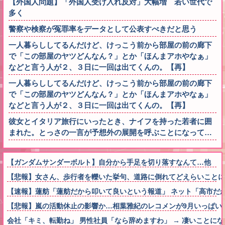
【外国人問題】「外国人受け入れ反対」大幅増 若い世代で
多く
警察や検察が冤罪率をデータとして公表すべきだと思う
一人暮らししてるんだけど、けっこう前から部屋の前の廊下
で「この部屋のヤツどんなん？」とか「ほんまアホやなぁ」
などと言う人が２、３日に一回は出てくんの。【再】
一人暮らししてるんだけど、けっこう前から部屋の前の廊下
で「この部屋のヤツどんなん？」とか「ほんまアホやなぁ」
などと言う人が２、３日に一回は出てくんの。【再】
彼女とイタリア旅行にいったとき、ナイフを持った若者に囲
まれた。とっさの一言が予想外の展開を呼ぶことになって…
【ガンダムサンダーボルト】自分から手足を切り落すなんて…他
【悲報】女さん、歩行者を轢いた挙句、道路に倒れてどえらいことになって
【速報】蓮舫「蓮舫だから叩いて良いという報道」 ネット「高市だ
【悲報】嵐の活動休止の影響か…相葉雅紀のレコメンが9月いっぱい
会社「キミ、転勤ね」 男性社員「なら辞めますわ」 → 凄いことに