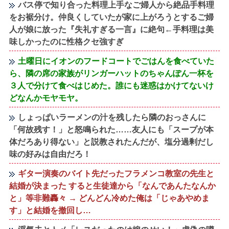
バス停で知り合った料理上手なご婦人から絶品手料理
をお裾分け。仲良くしていたが家に上がろうとするご婦
人が娘に放った『失礼すぎる一言』に絶句←手料理は美
味しかったのに性格クセ強すぎ
土曜日にイオンのフードコートでごはんを食べていた
ら、隣の席の家族がリンガーハットのちゃんぽん一杯を
３人で分けて食べはじめた。誰にも迷惑はかけてないけ
どなんかモヤモヤ。
しょっぱいラーメンの汁を残したら隣のおっさんに
「何故残す！」と怒鳴られた……友人にも「スープが本
体だろあり得ない」と説教されたんだが、塩分過剰だし
味の好みは自由だろ！
ギター演奏のバイト先だったフラメンコ教室の先生と
結婚が決まった すると生徒達から「なんであんたなんか
と」等非難轟々 → どんどん冷めた俺は「じゃあやめま
す」と結婚を撤回し…