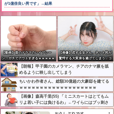
が1億倍良い男です」→結果
【動画】昔のドラマのレイプシー
【画像】恋する女さん、ネット民が
ン、ガチでアウトすぎるｗｗｗｗｗ
驚愕する大変身を遂げてしまう←コ
ｗｗｗｗ
レは凄過ぎるw w w w w w w w
【朗報】甲子園のカメラマン、チアのナマ腋を舐
めるように映し出してしまう
ちいかわ作者さん、総額30億超の大豪邸を建てる
ｗｗｗｗｗｗｗｗｗｗｗｗｗｗｗｗｗｗｗ
【画像】森高千里(55) 「ミニスカートはとてもム
リよ若い子には負けるわ」←ワイらにはブッ刺さ
りまくってしまうw w w w w w