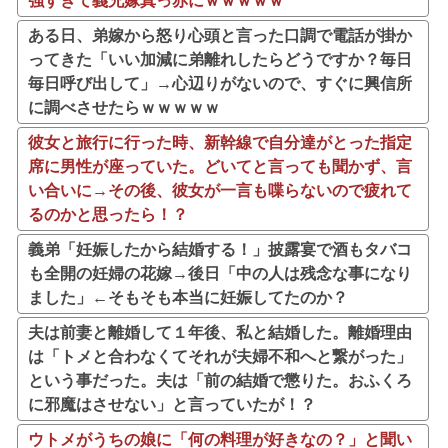
強すぎて義兄嫁真っ赤にｗｗｗｗｗ
ある日、弟嫁から怒り心頭と言った口調で電話が掛か
ってきた「いい加減に弟離れしたらどうですか？毎日
毎日呼び出して」→心辺りがないので、すぐに興信所
に調べさせたらｗｗｗｗｗ
彼女と旅行に行った時、新幹線で自分達がとった指定
席に男性が座っていた。どいてと言っても聞かず、言
い合いに→その後、彼女が一言も喋らないので疲れて
るのかと思ったら！？
義弟「妊娠したから結婚する！」披露宴で酒もタバコ
も全開の妊婦の花嫁→後日「中の人は残念な事になり
ました」←そもそも本当に妊娠してたのか？
夫は前妻と離婚して１年後、私と結婚した。離婚理由
は「トメと合わなくてそれが夫婦不和へと繋がった」
という事だった。夫は「前の結婚で懲りた。おふくろ
に邪魔はさせない」と言っていたが！？
ウトメがうちの娘に「何の料理が好きなの？」と聞い