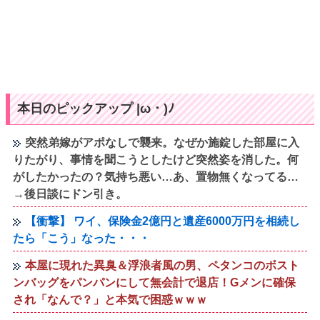
本日のピックアップ |ω・)ﾉ
突然弟嫁がアポなしで襲来。なぜか施錠した部屋に入
りたがり、事情を聞こうとしたけど突然姿を消した。何
がしたかったの？気持ち悪い…あ、置物無くなってる…
→後日談にドン引き。
【衝撃】 ワイ、保険金2億円と遺産6000万円を相続し
たら「こう」なった・・・
本屋に現れた異臭＆浮浪者風の男、ペタンコのボスト
ンバッグをパンパンにして無会計で退店！Gメンに確保
され「なんで？」と本気で困惑ｗｗｗ