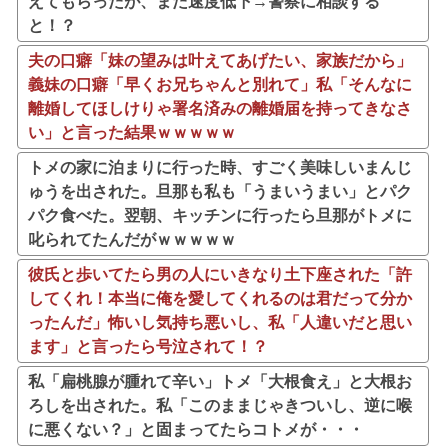
えてもらったが、また速度低下→警察に相談する
と！？
夫の口癖「妹の望みは叶えてあげたい、家族だから」
義妹の口癖「早くお兄ちゃんと別れて」私「そんなに
離婚してほしけりゃ署名済みの離婚届を持ってきなさ
い」と言った結果ｗｗｗｗｗ
トメの家に泊まりに行った時、すごく美味しいまんじ
ゅうを出された。旦那も私も「うまいうまい」とパク
パク食べた。翌朝、キッチンに行ったら旦那がトメに
叱られてたんだがｗｗｗｗｗ
彼氏と歩いてたら男の人にいきなり土下座された「許
してくれ！本当に俺を愛してくれるのは君だって分か
ったんだ」怖いし気持ち悪いし、私「人違いだと思い
ます」と言ったら号泣されて！？
私「扁桃腺が腫れて辛い」トメ「大根食え」と大根お
ろしを出された。私「このままじゃきついし、逆に喉
に悪くない？」と固まってたらコトメが・・・