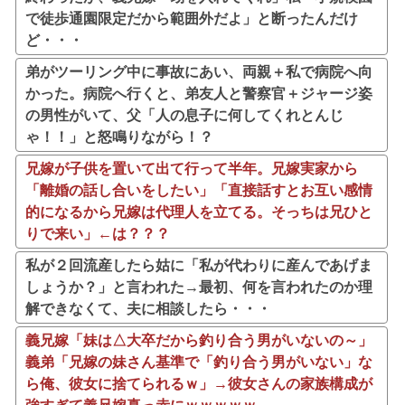
で徒歩通園限定だから範囲外だよ」と断ったんだけ
ど・・・
弟がツーリング中に事故にあい、両親＋私で病院へ向
かった。病院へ行くと、弟友人と警察官＋ジャージ姿
の男性がいて、父「人の息子に何してくれとんじ
ゃ！！」と怒鳴りながら！？
兄嫁が子供を置いて出て行って半年。兄嫁実家から
「離婚の話し合いをしたい」「直接話すとお互い感情
的になるから兄嫁は代理人を立てる。そっちは兄ひと
りで来い」←は？？？
私が２回流産したら姑に「私が代わりに産んであげま
しょうか？」と言われた→最初、何を言われたのか理
解できなくて、夫に相談したら・・・
義兄嫁「妹は△大卒だから釣り合う男がいないの～」
義弟「兄嫁の妹さん基準で「釣り合う男がいない」な
ら俺、彼女に捨てられるｗ」→彼女さんの家族構成が