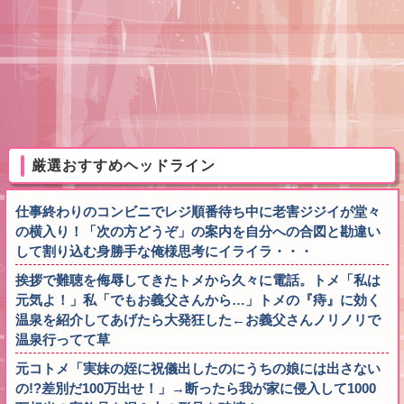
厳選おすすめヘッドライン
仕事終わりのコンビニでレジ順番待ち中に老害ジジイが堂々
の横入り！「次の方どうぞ」の案内を自分への合図と勘違い
して割り込む身勝手な俺様思考にイライラ・・・
挨拶で難聴を侮辱してきたトメから久々に電話。トメ「私は
元気よ！」私「でもお義父さんから…」トメの『痔』に効く
温泉を紹介してあげたら大発狂した←お義父さんノリノリで
温泉行ってて草
元コトメ「実妹の姪に祝儀出したのにうちの娘には出さない
の!?差別だ100万出せ！」→断ったら我が家に侵入して1000