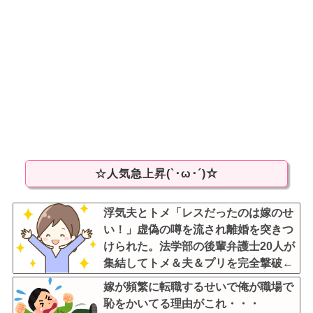
☆人気急上昇(`･ω･´)☆
浮気夫とトメ「レスだったのは嫁のせ
い！」虚偽の噂を流され離婚を突きつ
けられた。法学部の後輩弁護士20人が
集結してトメ＆夫＆プリを完全撃破←
後輩たちを可愛がっていた恩が最高形
嫁が頻繁に転職するせいで俺が職場で
で返ってきた
恥をかいてる理由がこれ・・・