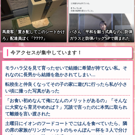
馬鹿客「置き配してこのシートかけ
パさん「平和を願う式典なのに防弾
ろ」配達員ぼく「????」
ガラスと防弾バッグSPで囲まれた
壇上でスピーチする人が総理大臣」
今アクセスが集中しています！
モラハラ父を見て育ったせいで結婚に希望が持てない私。そ
れなのに長男から結婚を急かされてしまい…
転校生と仲良くなってその子の家に遊びに行ったら私が小さ
い頃に撮った写真があった
「お食い初めなんて俺になんのメリットがあるの」「そんな
に大変なら育児やめれば？」冗談で言ったのに本気に取られ
て離婚を言い渡された
土曜日にイオンのフードコートでごはんを食べていたら、隣
の席の家族がリンガーハットのちゃんぽん一杯を３人で分け