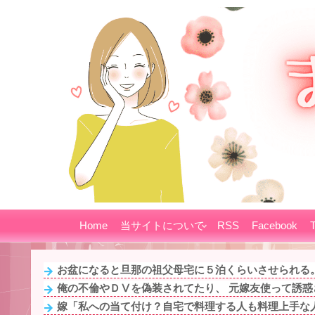
Home
当サイトについて
RSS
Facebook
T
お盆になると旦那の祖父母宅に５泊くらいさせられる。
俺の不倫やＤⅤを偽装されてたり、 元嫁友使って誘惑さ
嫁「私への当て付け？自宅で料理する人も料理上手な人