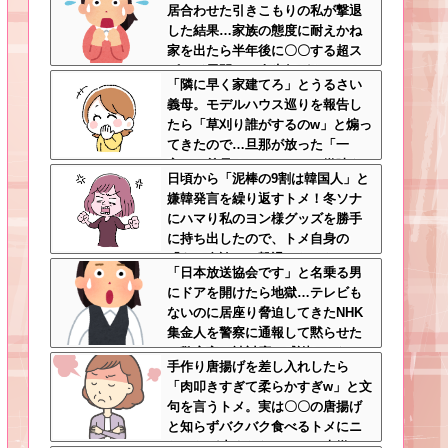
居合わせた引きこもりの私が撃退
した結果…家族の態度に耐えかね
家を出たら半年後に〇〇する超ス
ピード展開へ←人生何がきっかけ
「隣に早く家建てろ」とうるさい
で好転するか分からない
義母。モデルハウス巡りを報告し
たら「草刈り誰がするのw」と煽っ
てきたので…旦那が放った「一
言」に義母オロオロｗｗ←嫌味を
日頃から「泥棒の9割は韓国人」と
逆手にとった神対応すぎる
嫌韓発言を繰り返すトメ！冬ソナ
にハマり私のヨン様グッズを勝手
に持ち出したので、トメ自身の
「あの自論」で撃退したったｗｗ
「日本放送協会です」と名乗る男
←矛盾だらけのトメにブーメラン
にドアを開けたら地獄…テレビも
刺さりまくり
ないのに居座り脅迫してきたNHK
集金人を警察に通報して黙らせた
←警察官の神対応に感謝しかない
手作り唐揚げを差し入れしたら
「肉叩きすぎて柔らかすぎw」と文
句を言うトメ。実は〇〇の唐揚げ
と知らずバクバク食べるトメにニ
ヤニヤが止まらないｗｗ←大嫌い