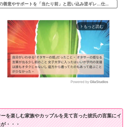
の善意やサポートを「当たり前」と思い込み逆ギレ…仕...
もっと読む
arrow_forward_ios
Powered by 
GliaStudios
M
u
t
ナーを楽しむ家族やカップルを見て言った彼氏の言葉にイ
e
たが・・・