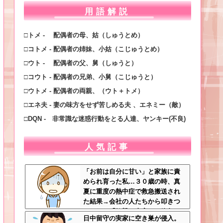
用語解説
□トメ - 配偶者の母、姑（しゅうとめ）
□コトメ - 配偶者の姉妹、小姑（こじゅうとめ）
□ウト - 配偶者の父、舅（しゅうと）
□コウト - 配偶者の兄弟、小舅（こじゅうと）
□ウトメ - 配偶者の両親、（ウト＋トメ）
□エネ夫 - 妻の味方をせず苦しめる夫 、エネミー（敵）
□DQN - 非常識な迷惑行動をとる人達、ヤンキー(不良)
人気記事
「お前は自分に甘い」と家族に責
められ育った私…３０歳の時、真
夏に重度の熱中症で救急搬送され
た結果→会社の人たちから叩きつ
けられた「衝撃の事実」に絶句
日中留守の実家に空き巣が侵入。