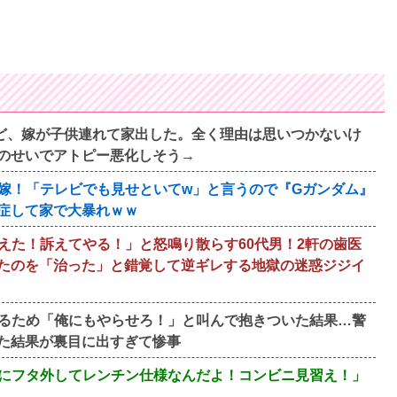
すけど、嫁が子供連れて家出した。全く理由は思いつかないけ
のせいでアトピー悪化しそう→
嫁！「テレビでも見せといてw」と言うので『Gガンダム』
症して家で大暴れｗｗ
えた！訴えてやる！」と怒鳴り散らす60代男！2軒の歯医
たのを「治った」と錯覚して逆ギレする地獄の迷惑ジジイ
るため「俺にもやらせろ！」と叫んで抱きついた結果…警
た結果が裏目に出すぎて惨事
にフタ外してレンチン仕様なんだよ！コンビニ見習え！」