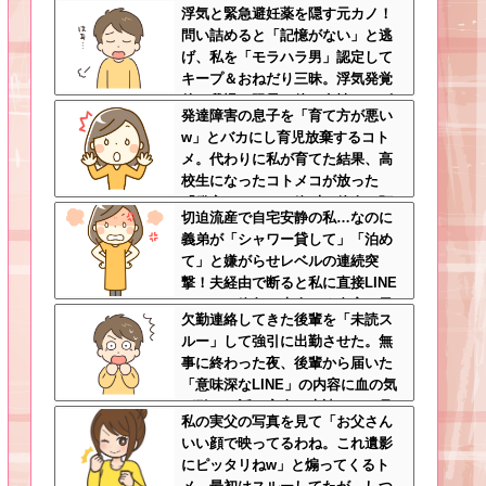
浮気と緊急避妊薬を隠す元カノ！
な食材おいしく食べててワロタ
問い詰めると「記憶がない」と逃
げ、私を「モラハラ男」認定して
キープ＆おねだり三昧。浮気発覚
後、我慢の限界で他の女性とスピ
発達障害の息子を「育て方が悪い
ード婚した結果ｗｗｗｗｗ
w」とバカにし育児放棄するコト
メ。代わりに私が育てた結果、高
校生になったコトメコが放った
「発言」にコトメ絶叫←他人に預
切迫流産で自宅安静の私…なのに
けっぱなしで親面するな
義弟が「シャワー貸して」「泊め
て」と嫌がらせレベルの連続突
撃！夫経由で断ると私に直接LINE
してきて絶句←大人しく自宅の風
欠勤連絡してきた後輩を「未読ス
呂に入れよ
ルー」して強引に出勤させた。無
事に終わった夜、後輩から届いた
「意味深なLINE」の内容に血の気
が引いた話←完全に未読スルー見
私の実父の写真を見て「お父さん
抜かれてて草
いい顔で映ってるわね。これ遺影
にピッタリねw」と煽ってくるト