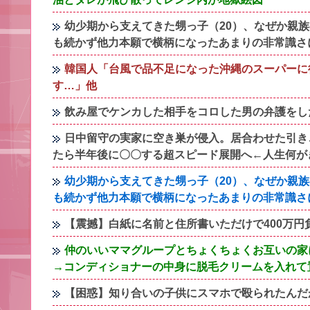
幼少期から支えてきた甥っ子（20）、なぜか親
も続かず他力本願で横柄になったあまりの非常識さ
韓国人「台風で品不足になった沖縄のスーパーに
す…」他
飲み屋でケンカした相手をコロした男の弁護をし
日中留守の実家に空き巣が侵入。居合わせた引き
たら半年後に〇〇する超スピード展開へ←人生何が
幼少期から支えてきた甥っ子（20）、なぜか親
も続かず他力本願で横柄になったあまりの非常識さ
【震撼】白紙に名前と住所書いただけで400万
仲のいいママグループとちょくちょくお互いの家
→コンディショナーの中身に脱毛クリームを入れて
【困惑】知り合いの子供にスマホで殴られたんだ