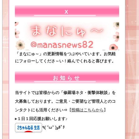
X
「まなにゅ～」の更新情報をつぶやいています。お気軽
にフォローしてくださ～い！絡んでくれると喜びます。
お知らせ
当サイトでは皆様からの「修羅場ネタ・衝撃体験談」を
大募集しております。ご意見・ご要望など管理人とのコ
ンタクトにも活用ください⇒
【
投稿はこちらから
】
▸１日１回応援お願いします♪
٩( ''ω'' )وﾎﾟﾁ