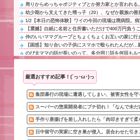
周りからめっちゃポジティブとか努力家とか言われる。
幼少期から支えてきた甥っ子（20）、なぜか親族の善意
1/2【本日の恐怖体験】ワイの今回の現場は廃病院。病室
【震撼】白紙に名前と住所書いただけで400万円負うこ
仲のいいママグループとちょくちょくお互いの家に行き
【困惑】知り合いの子供にスマホで殴られたんだが…
のび太ママの話が長いのって、多分同じ話を何回もル
妹は普通にアラサーなんだけど、子供心にドンピシャな
手作り唐揚げを差し入れしたら「肉叩きすぎて柔らかすぎ
厳選おすすめ記事！(´っ･ω･)っ
1/2【クズ男】このままでは結婚の意味がないと言われ離
【崩壊寸前】夫がバイトの子を「放っておけない」とか
「お前は自分に甘い」と家族に責められ育った私…３０
集団暴行の現場に遭遇してしまい、被害女性を守る
スーパーの惣菜開発者にブチ切れ！「なんで未だに
手作り唐揚げを差し入れしたら「肉叩きすぎて柔ら
日中留守の実家に空き巣が侵入。居合わせた引きこ