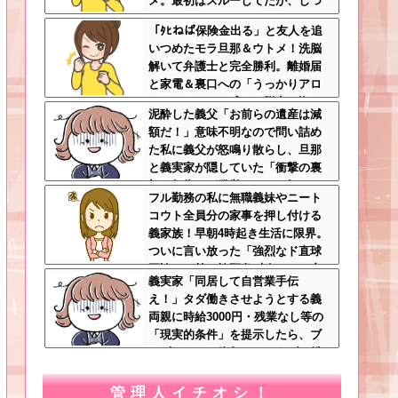
メ。最初はスルーしてたが、しつ
こいのでスマホのカメラをトメに
「ﾀﾋねば保険金出る」と友人を追
向けて同じ手で反撃したったｗｗ
いつめたモラ旦那＆ウトメ！洗脳
ｗ
解いて弁護士と完全勝利。離婚届
と家電＆裏口への「うっかりアロ
ンアルファ」を残して脱出←悔し
泥酔した義父「お前らの遺産は減
泣きしながらやることがエグくて
額だ！」意味不明なので問い詰め
草
た私に義父が怒鳴り散らし、旦那
と義実家が隠していた「衝撃の裏
切り行為」が発覚ｗｗｗ←知らん
フル勤務の私に無職義妹やニート
間に200万払われてて草
コウト全員分の家事を押し付ける
義家族！早朝4時起き生活に限界。
ついに言い放った「強烈なド直球
正論」に義一族阿鼻叫喚ｗｗ←怠
義実家「同居して自営業手伝
け者どもに正論のナイフをグサリ
え！」タダ働きさせようとする義
両親に時給3000円・残業なし等の
「現実的条件」を提示したら、ブ
チギレられて絶句ｗｗ←タダで働
く嫁がいるわけないだろ
管理人イチオシ！