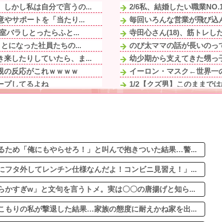
しかし私は自分で言うの...
2/6私、結婚したい職業NO
やサポートを「当たり...
毎回いろんな営業が飛び込ん
バラしとったらふと...
寺田心さん(18)、筋トレ
とになった社員たちの...
のび太ママの話が長いのっ
来したりしていたら、ま...
幼少期から支えてきた甥っ子
親の反応がこれｗｗｗｗ
イーロン・マスク←世界一の
ープしてるよね
1/2【クズ男】このままで
計画を思いついて子供心...
【動画】どう見ても車がヤバ
w」と文句を言うトメ...
彼の実家に泊まらせてもらっ
婚の危機。同居は嫌...
【悲報】ラーメン屋ワイ、親
言い訳する理由がコレｗ...
ある日、旦那のウワキ相手が
歳の時、真夏に重度の熱...
ため「俺にもやらせろ！」と叫んで抱きついた結果…警...
フタ外してレンチン仕様なんだよ！コンビニ見習え！」...
かすぎw」と文句を言うトメ。実は〇〇の唐揚げと知ら...
もりの私が撃退した結果…家族の態度に耐えかね家を出...