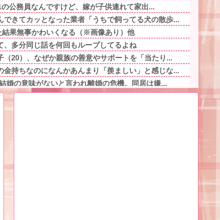
.1の公務員なんですけど、嫁が子供連れて家出...
できてカッとなった業者「うちで飼ってる犬の散歩...
した結果無事かわいくなる（※画像あり）他
て、多分同じ話を何回もループしてるよね
（20）、なぜか親族の善意やサポートを「当たり...
金持ちなのになんかあんまり「羨ましい」と感じな...
は結婚の意味がないと言われ離婚の危機。同居は嫌...
い事故動画、謎にバイク批判派が湧いてきて終わる...
てるんだけど、兄弟、親、私、彼でいるときとか私...
切で器を重ねただけなのにクソ店主にキレられる ...
凸してきてウワキと妊娠を告白してきた。落ち着い...