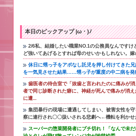
本日のピックアップ |ω・)ﾉ
2/6私、結婚したい職業NO.1の公務員なんで
ど強いてあげるとすれば母のせいかもしれない。嫁
休日に甥っ子をアポなし託児を押し付けてきた兄
を一気見させた結果……甥っ子が重度の中二病を発
歯医者の待合室で「抜歯と言われたのに痛みが消
者で同じ診断された癖に、神経が死んで痛みが消え
に遭...
集団暴行の現場に遭遇してしまい、被害女性を守
察に連行され〇〇扱いされる悲劇へ←機転を利かせ
スーパーの惣菜開発者にブチ切れ！「なんで未だ
油とタレが飛び散ってレンジ内が地獄絵図