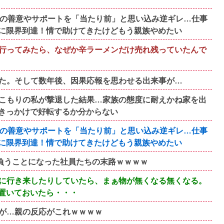
族の善意やサポートを「当たり前」と思い込み逆ギレ…仕事
に限界到達！情で助けてきたけどもう親族やめたい
行ってみたら、なぜか辛ラーメンだけ売れ残っていたんで
た。そして数年後、因果応報を思わせる出来事が…
こもりの私が撃退した結果…家族の態度に耐えかね家を出
きっかけで好転するか分からない
族の善意やサポートを「当たり前」と思い込み逆ギレ…仕事
に限界到達！情で助けてきたけどもう親族やめたい
円負うことになった社員たちの末路ｗｗｗｗ
に行き来したりしていたら、まぁ物が無くなる無くなる。
置いておいたら・・・
が…親の反応がこれｗｗｗｗ