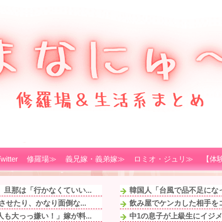
witter
修羅場≫
義兄嫁・義弟嫁≫
ロミオ・ジュリ≫
【体
旦那は「行かなくていい...
韓国人「台風で品不足になっ
せたり、かなり面倒な...
飲み屋でケンカした相手をコ
も大っっ嫌い！」嫁が料...
中1の息子が上級生にイジメ