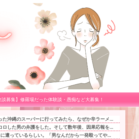
験談募集】修羅場だった体験談・愚痴など大募集！
た沖縄のスーパーに行ってみたら、なぜか辛ラーメ...
ロした男の弁護をした。そして数年後、因果応報を...
に遭っているらしい。「男なんだから一発殴ってや...