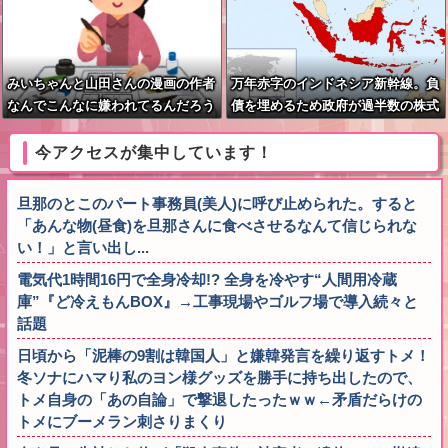
みいちゃんと山田さんの漫画の作者
万年赤字のインドネシア新幹線。負
なんでこんなに嫌われてるんだろう
債を埋めるため政府が過半数の株式
な
を引き受ける
今アクセスが集中しています！
旦那のとこのパート事務員(美人)に呼び止められた。すると
「あんな物(昼食)を旦那さんに食べさせるなんて信じられな
い！」と言い出し...
電気代1時間16円で全身冷却!? 全身を冷やす“人間用冷蔵
庫”『ど冷えもんBOX』→工事現場やゴルフ場で導入続々と
話題
日頃から「泥棒の9割は韓国人」と嫌韓発言を繰り返すトメ！
冬ソナにハマり私のヨン様グッズを勝手に持ち出したので、
トメ自身の「あの自論」で撃退したったｗｗ←矛盾だらけの
トメにブーメラン刺さりまくり