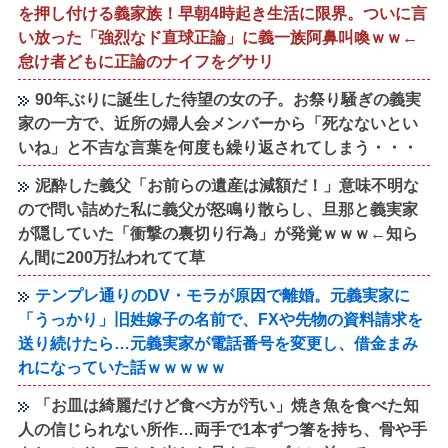
を押し付ける義家族！早朝4時起き生活に限界。ついに言
い放った「強烈なド直球正論」に義一族阿鼻叫喚ｗｗ←
怠け者どもに正論のナイフをグサリ
90年ぶりに誕生した待望の女の子。お祭り騒ぎの義実
家の一方で、近所の婦人会メンバーから「死なないとい
いね」と不吉な言葉を何度も繰り返されてしまう・・・
泥酔した義父「お前らの遺産は減額だ！」意味不明な
ので問い詰めた私に義父が怒鳴り散らし、旦那と義実家
が隠していた「衝撃の裏切り行為」が発覚ｗｗｗ←知ら
ん間に200万払われてて草
テンプレ通りのDV・モラが原因で離婚。元義実家に
「うっかり」旧姓嫁子の名前で、FXや先物の資料請求を
送り続けたら…元義実家が電話番号を変更し、借金まみ
れになっていた話ｗｗｗｗｗ
「お皿は綺麗だけど食べ方が汚い」焼き魚を食べた知
人の信じられない所作…両手で1本ずつ箸を持ち、骨や手