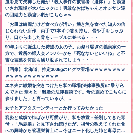
血を見て失神した俺が「殺人事件の被害者（遺体）」と勘違
いされ現場が大パニックに！勇敢なおばちゃんとオジサン達
の団結力と勘違い劇がこちらｗｗ
「お皿は綺麗だけど食べ方が汚い」焼き魚を食べた知人の信
じられない所作…両手で1本ずつ箸を持ち、骨や手をしゃぶ
り、口から出した骨をテーブルに並べる・・・
90年ぶりに誕生した待望の女の子。お祭り騒ぎの義実家の一
方で、近所の婦人会メンバーから「死なないといいね」と不
吉な言葉を何度も繰り返されてしまう・・・
【画像】 北海道、推定300kgのヒグマ登場ｗｗｗｗｗｗｗｗ
ｗｗｗｗｗｗｗｗｗｗｗｗ
エネ夫に離婚を突きつけたら私の職場(法律事務所)に乗り込
んできた 堂々と「離婚の法律相談です。母の薦めでこちらに
参りました」と言っているが、...
女子とアフタヌーンティーとか行ってみたかった
容姿と成績で姉ばかり可愛がり、私を放置・差別してきた毒
母→「馬鹿娘」と見下され続けたが、祖母の教えてくれた食
への興味から管理栄養士に→今はニート化した姉と毒母に…