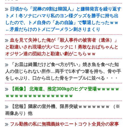
日頃から「泥棒の9割は韓国人」と嫌韓発言を繰り返す
トメ！冬ソナにハマり私のヨン様グッズを勝手に持ち出
したので、トメ自身の「あの自論」で撃退したったｗｗ
←矛盾だらけのトメにブーメラン刺さりまくり
血を見て失神した俺が「殺人事件の被害者（遺体）」
と勘違いされ現場が大パニックに！勇敢なおばちゃんと
オジサン達の団結力と勘違い劇がこちらｗｗ
「お皿は綺麗だけど食べ方が汚い」焼き魚を食べた知
人の信じられない所作…両手で1本ずつ箸を持ち、骨や手
をしゃぶり、口から出した骨をテーブルに並べる・・・
【画像】 北海道、推定300kgのヒグマ登場ｗｗｗｗｗ
ｗｗｗｗｗｗｗｗｗｗｗｗｗｗｗ
【悲報】隣家の室外機、限界突破ｗｗｗｗｗｗｗ （※
画像あり）他
フル勤務の私に無職義妹やニートコウト全員分の家事