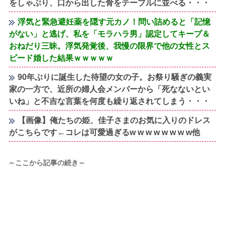
をしゃぶり、口から出した骨をテーブルに並べる・・・
浮気と緊急避妊薬を隠す元カノ！問い詰めると「記憶
がない」と逃げ、私を「モラハラ男」認定してキープ＆
おねだり三昧。浮気発覚後、我慢の限界で他の女性とス
ピード婚した結果ｗｗｗｗｗ
90年ぶりに誕生した待望の女の子。お祭り騒ぎの義実
家の一方で、近所の婦人会メンバーから「死なないとい
いね」と不吉な言葉を何度も繰り返されてしまう・・・
【画像】俺たちの姫、佳子さまのお気に入りのドレス
がこちらです←コレは可愛過ぎるw w w w w w w w他
～ここから記事の続き～