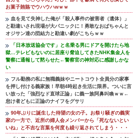
お菓子賄賂でウハウハwｗｗ
血を見て失神した俺が「殺人事件の被害者（遺体）」
と勘違いされ現場が大パニックに！勇敢なおばちゃんと
オジサン達の団結力と勘違い劇がこちらｗｗ
「日本放送協会です」と名乗る男にドアを開けたら地
獄…テレビもないのに居座り脅迫してきたNHK集金人を
警察に通報して黙らせた←警察官の神対応に感謝しかな
い
フル勤務の私に無職義妹やニートコウト全員分の家事
を押し付ける義家族！早朝4時起き生活に限界。ついに言
い放った「強烈なド直球正論」に義一族阿鼻叫喚ｗｗ←
怠け者どもに正論のナイフをグサリ
90年ぶりに誕生した待望の女の子。お祭り騒ぎの義実
家の一方で、近所の婦人会メンバーから「死なないとい
いね」と不吉な言葉を何度も繰り返されてしまう・・・