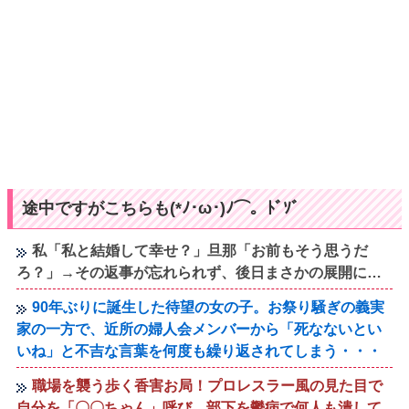
途中ですがこちらも(*ﾉ･ω･)ﾉ⌒。ﾄﾞｿﾞ
私「私と結婚して幸せ？」旦那「お前もそう思うだ
ろ？」→その返事が忘れられず、後日まさかの展開に…
90年ぶりに誕生した待望の女の子。お祭り騒ぎの義実
家の一方で、近所の婦人会メンバーから「死なないとい
いね」と不吉な言葉を何度も繰り返されてしまう・・・
職場を襲う歩く香害お局！プロレスラー風の見た目で
自分を「〇〇ちゃん」呼び、部下を鬱病で何人も潰して