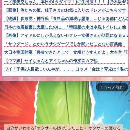
一ノ瀬美空ちゃん、本日の｢タダイマ！｣に生出演！！！【乃木坂46
【画像】俺たちの姫、佳子さまのお気に入りのドレスがこちらです←コレは可
【物議】参政党・神谷氏「食料品の減税は愚策」←じゃあ他にどん
日本の地震被害に支援したのに…「韓国産の水は水洗トイレに」他
【画像】アイドルにしか見えないセクシー女優さんが話題になるｗｗ
「サウダージ」とかいうサウダージでしか聞いたことない言葉他
大日本帝国陸軍「侵攻できたとして、食糧どうすんだよ」大本営「現
【ウマ娘】セイちゃんとアイちゃんの作接皆カプ他
ワイ「子供2人目欲しいんやが、、、」ヨッメ「金は？育児は？私の
もっと読む
arrow_forward_ios