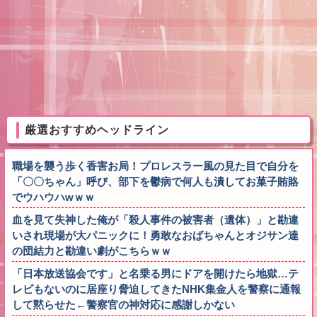
厳選おすすめヘッドライン
職場を襲う歩く香害お局！プロレスラー風の見た目で自分を
「〇〇ちゃん」呼び、部下を鬱病で何人も潰してお菓子賄賂
でウハウハwｗｗ
血を見て失神した俺が「殺人事件の被害者（遺体）」と勘違
いされ現場が大パニックに！勇敢なおばちゃんとオジサン達
の団結力と勘違い劇がこちらｗｗ
「日本放送協会です」と名乗る男にドアを開けたら地獄…テ
レビもないのに居座り脅迫してきたNHK集金人を警察に通報
して黙らせた←警察官の神対応に感謝しかない