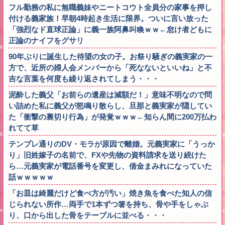
フル勤務の私に無職義妹やニートコウト全員分の家事を押し
付ける義家族！早朝4時起き生活に限界。ついに言い放った
「強烈なド直球正論」に義一族阿鼻叫喚ｗｗ←怠け者どもに
正論のナイフをグサリ
90年ぶりに誕生した待望の女の子。お祭り騒ぎの義実家の一
方で、近所の婦人会メンバーから「死なないといいね」と不
吉な言葉を何度も繰り返されてしまう・・・
泥酔した義父「お前らの遺産は減額だ！」意味不明なので問
い詰めた私に義父が怒鳴り散らし、旦那と義実家が隠してい
た「衝撃の裏切り行為」が発覚ｗｗｗ←知らん間に200万払わ
れてて草
テンプレ通りのDV・モラが原因で離婚。元義実家に「うっか
り」旧姓嫁子の名前で、FXや先物の資料請求を送り続けた
ら…元義実家が電話番号を変更し、借金まみれになっていた
話ｗｗｗｗｗ
「お皿は綺麗だけど食べ方が汚い」焼き魚を食べた知人の信
じられない所作…両手で1本ずつ箸を持ち、骨や手をしゃぶ
り、口から出した骨をテーブルに並べる・・・