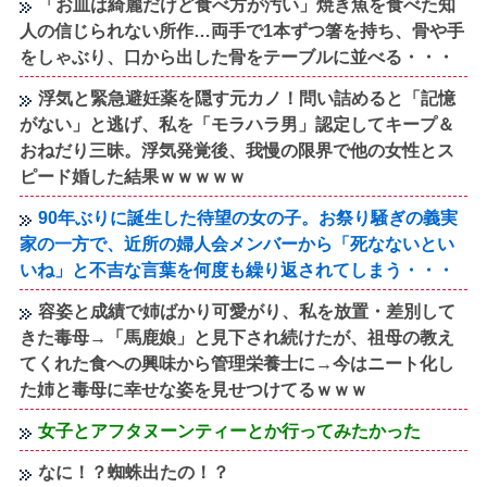
「お皿は綺麗だけど食べ方が汚い」焼き魚を食べた知
人の信じられない所作…両手で1本ずつ箸を持ち、骨や手
をしゃぶり、口から出した骨をテーブルに並べる・・・
浮気と緊急避妊薬を隠す元カノ！問い詰めると「記憶
がない」と逃げ、私を「モラハラ男」認定してキープ＆
おねだり三昧。浮気発覚後、我慢の限界で他の女性とス
ピード婚した結果ｗｗｗｗｗ
90年ぶりに誕生した待望の女の子。お祭り騒ぎの義実
家の一方で、近所の婦人会メンバーから「死なないとい
いね」と不吉な言葉を何度も繰り返されてしまう・・・
容姿と成績で姉ばかり可愛がり、私を放置・差別して
きた毒母→「馬鹿娘」と見下され続けたが、祖母の教え
てくれた食への興味から管理栄養士に→今はニート化し
た姉と毒母に幸せな姿を見せつけてるｗｗｗ
女子とアフタヌーンティーとか行ってみたかった
なに！？蜘蛛出たの！？