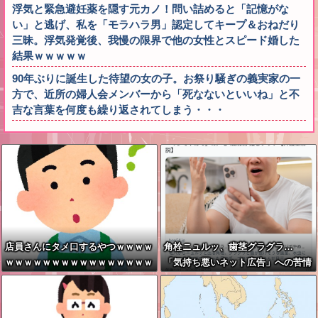
浮気と緊急避妊薬を隠す元カノ！問い詰めると「記憶がな
い」と逃げ、私を「モラハラ男」認定してキープ＆おねだり
三昧。浮気発覚後、我慢の限界で他の女性とスピード婚した
結果ｗｗｗｗｗ
90年ぶりに誕生した待望の女の子。お祭り騒ぎの義実家の一
方で、近所の婦人会メンバーから「死なないといいね」と不
吉な言葉を何度も繰り返されてしまう・・・
店員さんにタメ口するやつｗｗｗｗ
角栓ニュルッ、歯茎グラグラ…
ｗｗｗｗｗｗｗｗｗｗｗｗｗｗｗｗ
「気持ち悪いネット広告」への苦情
ｗｗｗｗ
が急増