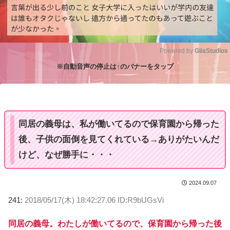
Powered by 
GliaStudios
※自動音声の停止は↑のバナーをタップ
M
u
t
e
同居の義母は、私が働いてるので保育園から帰った
後、子供の面倒を見てくれている→ありがたいんだ
けど、なぜ勝手に・・・
2024.09.07
241:
2018/05/17(木) 18:42:27.06 ID:R9bUGsVi
同居の義母。わたしが働いてるので、保育園から帰った後