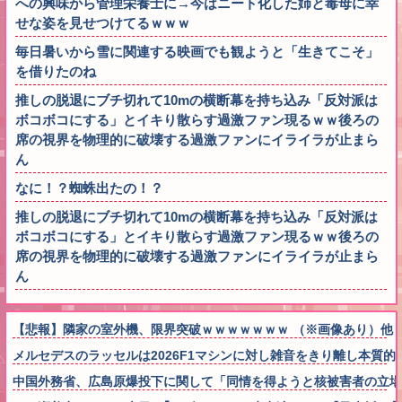
への興味から管理栄養士に→今はニート化した姉と毒母に幸
せな姿を見せつけてるｗｗｗ
毎日暑いから雪に関連する映画でも観ようと「生きてこそ」
を借りたのね
推しの脱退にブチ切れて10mの横断幕を持ち込み「反対派は
ボコボコにする」とイキり散らす過激ファン現るｗｗ後ろの
席の視界を物理的に破壊する過激ファンにイライラが止まら
ん
なに！？蜘蛛出たの！？
推しの脱退にブチ切れて10mの横断幕を持ち込み「反対派は
ボコボコにする」とイキり散らす過激ファン現るｗｗ後ろの
席の視界を物理的に破壊する過激ファンにイライラが止まら
ん
【悲報】隣家の室外機、限界突破ｗｗｗｗｗｗｗ （※画像あり）他
メルセデスのラッセルは2026F1マシンに対し雑音をきり離し本質
中国外務省、広島原爆投下に関して「同情を得ようと核被害者の立場