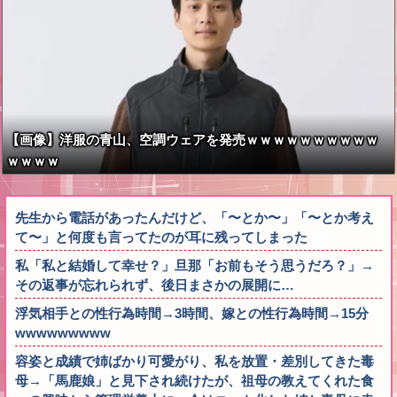
【画像】洋服の青山、空調ウェアを発売ｗｗｗｗｗｗｗｗｗｗ
ｗｗｗｗ
先生から電話があったんだけど、「〜とか〜」「〜とか考え
て〜」と何度も言ってたのが耳に残ってしまった
私「私と結婚して幸せ？」旦那「お前もそう思うだろ？」→
その返事が忘れられず、後日まさかの展開に…
浮気相手との性行為時間→3時間、嫁との性行為時間→15分
wwwwwwwww
容姿と成績で姉ばかり可愛がり、私を放置・差別してきた毒
母→「馬鹿娘」と見下され続けたが、祖母の教えてくれた食