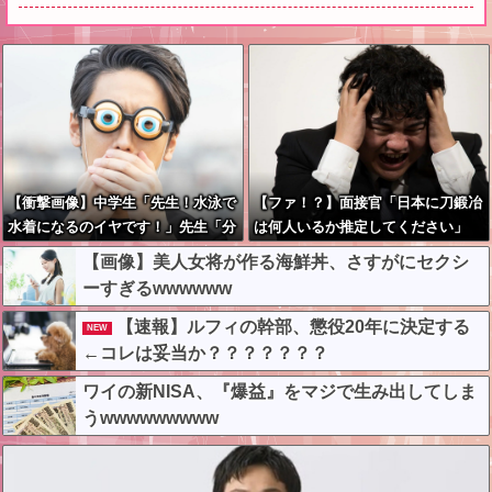
【衝撃画像】中学生「先生！水泳で
【ファ！？】面接官「日本に刀鍛冶
水着になるのイヤです！」先生「分
は何人いるか推定してください」
かった」→結果まさかの『こう』な
俺「188人です」 面接官「どうい
【画像】美人女将が作る海鮮丼、さすがにセクシ
ってしまうw w w w w w w
う風に考えましたか？」 俺「知っ
ーすぎるwwwwww
てました」→この後『こう』なった
んだがマジで納得いかな
【速報】ルフィの幹部、懲役20年に決定する
NEW
い！！！！！
←コレは妥当か？？？？？？？
ワイの新NISA、『爆益』をマジで生み出してしま
うwwwwwwwww