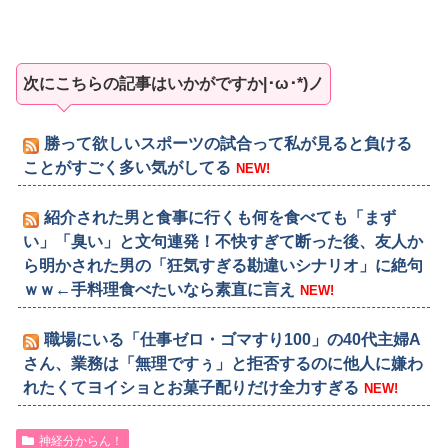
次にこちらの記事はいかがですか|･ω･*)ノ
勝って欲しいスポーツの試合って私が見ると負ける
ことがすごく多い気がしてる
NEW!
紹介された男と食事に行くも何を食べても「まず
い」「臭い」と文句連発！不快すぎて断った後、友人か
ら明かされた男の「狂気すぎる勘違いシナリオ」に絶句
ｗｗ←手料理食べたいなら素直に言え
NEW!
職場にいる「仕事ゼロ・ゴマすり100」の40代主婦A
さん、業務は「無理ですぅ」と拒否するのに他人に嫌わ
れたくてヨイショとお菓子配りだけ全力すぎる
NEW!
神経分からん！