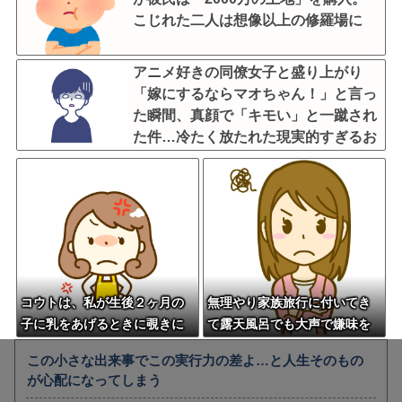
こじれた二人は想像以上の修羅場に
アニメ好きの同僚女子と盛り上がり
「嫁にするならマオちゃん！」と言っ
た瞬間、真顔で「キモい」と一蹴され
た件…冷たく放たれた現実的すぎるお
説教に絶句←オタクのノリをリアルで
出すとそうなる
コウトは、私が生後２ヶ月の
無理やり家族旅行に付いてき
子に乳をあげるときに覗きに
て露天風呂でも大声で嫌味を
くる。何度夫やウトメが〆て
言う姑。爆発寸前の私が他の
この小さな出来事でこの実行力の差よ…と人生そのもの
も懲りずにやってくるので、
客の前で「一世一代の勇気」
が心配になってしまう
彼女さんが来た時に「コウト
を振り絞り決行した前代未聞