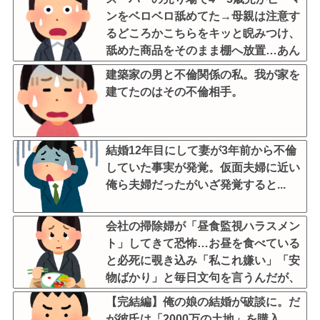
ンをベロベロ舐めてた→母親は注意す
るどころかこちらをキッと睨みつけ、
舐めた商品をそのまま棚へ放置…あん
なの初めて見た・・・
建築家の男と不倫関係の私。我が家を
建てたのはその不倫相手。
結婚12年目にして妻が3年前から不倫
していた事実が発覚。仮面夫婦に近い
俺ら夫婦だったがいざ発覚すると...
会社の掃除婦が「昼食監視ハラスメン
ト」してきて恐怖…お昼を食べている
と必死に覗き込み「私これ嫌い」「安
物ばかり」と毎日文句を言うんだが、
他人の食事に異様な執着を見せるのま
【完結編】俺の娘の結婚が破談に。だ
じでストレス
が彼氏は「2000万の土地」を購入。