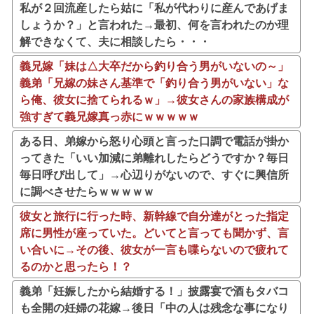
私が２回流産したら姑に「私が代わりに産んであげま
しょうか？」と言われた→最初、何を言われたのか理
解できなくて、夫に相談したら・・・
義兄嫁「妹は△大卒だから釣り合う男がいないの～」
義弟「兄嫁の妹さん基準で「釣り合う男がいない」な
ら俺、彼女に捨てられるｗ」→彼女さんの家族構成が
強すぎて義兄嫁真っ赤にｗｗｗｗｗ
ある日、弟嫁から怒り心頭と言った口調で電話が掛か
ってきた「いい加減に弟離れしたらどうですか？毎日
毎日呼び出して」→心辺りがないので、すぐに興信所
に調べさせたらｗｗｗｗｗ
彼女と旅行に行った時、新幹線で自分達がとった指定
席に男性が座っていた。どいてと言っても聞かず、言
い合いに→その後、彼女が一言も喋らないので疲れて
るのかと思ったら！？
義弟「妊娠したから結婚する！」披露宴で酒もタバコ
も全開の妊婦の花嫁→後日「中の人は残念な事になり