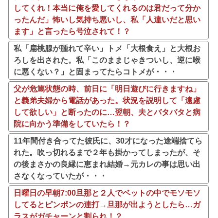
してくれ！本当に俺を愛してくれるのは君だって分か
ったんだ」怖いし気持ち悪いし、私「人違いだと思い
ます」と言ったら号泣されて！？
私「扁桃腺が腫れて辛い」トメ「大根食え」と大根お
ろしを出された。私「このままじゃきついし、逆に喉
に悪くない？」と固まってたらコトメが・・・
父が危篤状態の時、前日に「明日遊びに行きますね」
と義弟夫婦から電話があった。状況を説明して「遠慮
して欲しい」と断ったのに…翌朝、夫とバタバタと病
院に向かう準備をしていたら！？
11年間付き合ってた彼氏に、30才になった途端捨てら
れた。吹っ切れるまで２年も掛かってしまったが、そ
の後まさかの良縁に恵まれ結婚→元カレの事は思い出
さなくなっていたが・・・
日曜日の早朝7:00旦那と２人でベットの中でモソモソ
してるとピンポンの連打→旦那が出ようとしたら…ガ
ラスがガチャーンと割られ！？