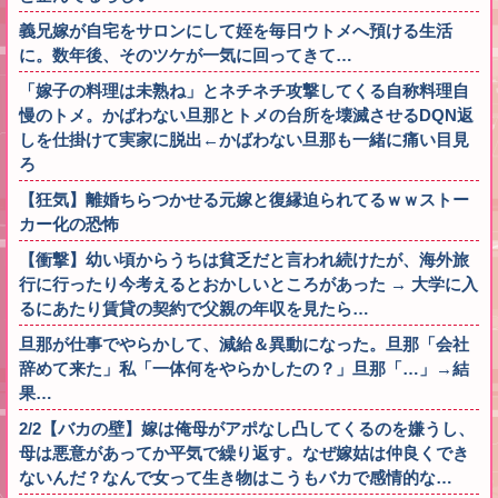
義兄嫁が自宅をサロンにして姪を毎日ウトメへ預ける生活
に。数年後、そのツケが一気に回ってきて…
「嫁子の料理は未熟ね」とネチネチ攻撃してくる自称料理自
慢のトメ。かばわない旦那とトメの台所を壊滅させるDQN返
しを仕掛けて実家に脱出←かばわない旦那も一緒に痛い目見
ろ
【狂気】離婚ちらつかせる元嫁と復縁迫られてるｗｗストー
カー化の恐怖
【衝撃】幼い頃からうちは貧乏だと言われ続けたが、海外旅
行に行ったり今考えるとおかしいところがあった → 大学に入
るにあたり賃貸の契約で父親の年収を見たら…
旦那が仕事でやらかして、減給＆異動になった。旦那「会社
辞めて来た」私「一体何をやらかしたの？」旦那「…」→結
果…
2/2【バカの壁】嫁は俺母がアポなし凸してくるのを嫌うし、
母は悪意があってか平気で繰り返す。なぜ嫁姑は仲良くでき
ないんだ？なんで女って生き物はこうもバカで感情的な…