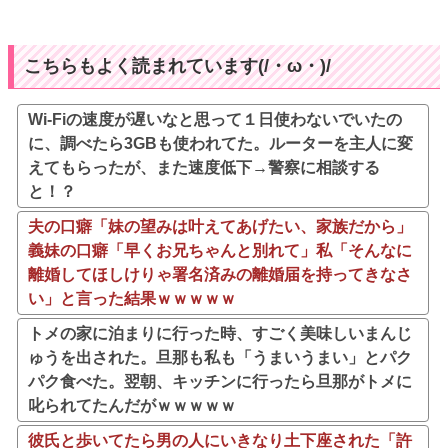
こちらもよく読まれています(/・ω・)/
Wi-Fiの速度が遅いなと思って１日使わないでいたの
に、調べたら3GBも使われてた。ルーターを主人に変
えてもらったが、また速度低下→警察に相談する
と！？
夫の口癖「妹の望みは叶えてあげたい、家族だから」
義妹の口癖「早くお兄ちゃんと別れて」私「そんなに
離婚してほしけりゃ署名済みの離婚届を持ってきなさ
い」と言った結果ｗｗｗｗｗ
トメの家に泊まりに行った時、すごく美味しいまんじ
ゅうを出された。旦那も私も「うまいうまい」とパク
パク食べた。翌朝、キッチンに行ったら旦那がトメに
叱られてたんだがｗｗｗｗｗ
彼氏と歩いてたら男の人にいきなり土下座された「許