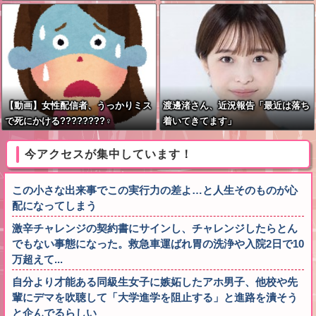
元参政党の市議とムスリムは「直接
wwww」←何が面白いの？
話そう」 ＳＮＳと地元に温度差
【動画】女性配信者、うっかりミス
渡邊渚さん、近況報告「最近は落ち
で死にかける????????‍♀
着いてきてます」
今アクセスが集中しています！
この小さな出来事でこの実行力の差よ…と人生そのものが心
配になってしまう
激辛チャレンジの契約書にサインし、チャレンジしたらとん
でもない事態になった。救急車運ばれ胃の洗浄や入院2日で10
万超えて...
自分より才能ある同級生女子に嫉妬したアホ男子、他校や先
輩にデマを吹聴して「大学進学を阻止する」と進路を潰そう
と企んでるらしい