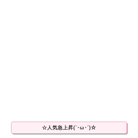
☆人気急上昇(`･ω･´)☆