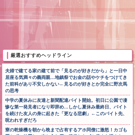
厳選おすすめヘッドライン
夫婦で建てる家の建て前で「見るのが好きだから」と一日中
居座る気満々の義両親…地鎮祭でお金の話やケチをつけてき
た前科があり不安しかない←見るのが好きとか完全に野次馬
の思考
中学の夏休みに友達と新聞配達バイト開始。初日に公園で凄
惨な第一発見者になり即辞め…しかし夏休み最終日、バイト
を続けた友人の身に起きた「更なる悲劇」←このバイト先、
呪われすぎだろ
寮の乾燥機を朝から晩まで占有するアホ同僚に激怒！カゴも