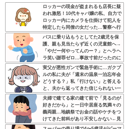
ロッカーの現金が盗まれるも店長に疑
われ激怒！10代キャバ嬢の私、自力で
ロッカー内にカメラを仕掛けて犯人を
特定したら同僚の女だった…警察へ行
くと言って止められ、加害者に泣かれ
バスに乗り込もうとしてた2歳児を保
ながら大揉めして・・・
護、親も見当たらず近くの児童館へ→
「やだー何やってんのー？」とヘラヘ
ラ笑い謝罪ゼロ…事故寸前だったのに
悪びれない放置親なんなの？
実父が悪性ガンで緊急手術に…ガクブ
ルの私に夫が「週末の温泉一泊忘年会
どうする？」私「行けない」と答える
と、夫から返ってきた信じられない一
言←子どもたちの方が何倍も常識的で
夫婦で建てる家の建て前で「見るのが
泣ける
好きだから」と一日中居座る気満々の
義両親…地鎮祭でお金の話やケチをつ
けてきた前科があり不安しかない←見
るのが好きとか完全に野次馬の思考
スーパーの売り場で4〜5歳児がピーマ