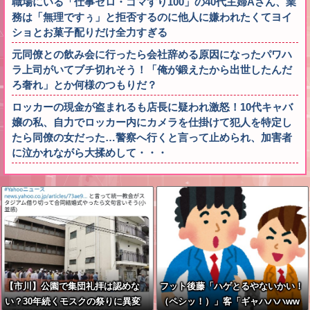
職場にいる「仕事ゼロ・ゴマすり100」の40代主婦Aさん、業
務は「無理ですぅ」と拒否するのに他人に嫌われたくてヨイ
ショとお菓子配りだけ全力すぎる
元同僚との飲み会に行ったら会社辞める原因になったパワハ
ラ上司がいてブチ切れそう！「俺が鍛えたから出世したんだ
ろ奢れ」とか何様のつもりだ？
ロッカーの現金が盗まれるも店長に疑われ激怒！10代キャバ
嬢の私、自力でロッカー内にカメラを仕掛けて犯人を特定し
たら同僚の女だった…警察へ行くと言って止められ、加害者
に泣かれながら大揉めして・・・
【市川】公園で集団礼拝は認めな
フット後藤「ハゲとるやないかい！
い？30年続くモスクの祭りに異変
（ペシッ！）」客「ギャハハハww