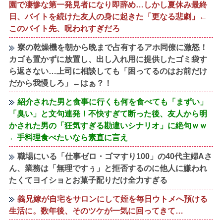
園で凄惨な第一発見者になり即辞め…しかし夏休み最終
日、バイトを続けた友人の身に起きた「更なる悲劇」←
このバイト先、呪われすぎだろ
寮の乾燥機を朝から晩まで占有するアホ同僚に激怒！
カゴも置かずに放置し、出し入れ用に提供したゴミ袋す
ら返さない…上司に相談しても「困ってるのはお前だけ
だから我慢しろ」←はぁ？！
紹介された男と食事に行くも何を食べても「まずい」
「臭い」と文句連発！不快すぎて断った後、友人から明
かされた男の「狂気すぎる勘違いシナリオ」に絶句ｗｗ
←手料理食べたいなら素直に言え
職場にいる「仕事ゼロ・ゴマすり100」の40代主婦Aさ
ん、業務は「無理ですぅ」と拒否するのに他人に嫌われ
たくてヨイショとお菓子配りだけ全力すぎる
義兄嫁が自宅をサロンにして姪を毎日ウトメへ預ける
生活に。数年後、そのツケが一気に回ってきて…