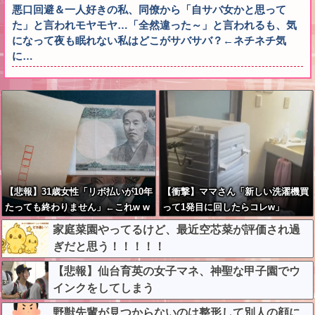
悪口回避＆一人好きの私、同僚から「自サバ女かと思って
た」と言われモヤモヤ…「全然違った～」と言われるも、気
になって夜も眠れない私はどこがサバサバ？←ネチネチ気
に…
【悲報】31歳女性「リボ払いが10年
【衝撃】ママさん「新しい洗濯機買
たっても終わりません」←これw w
って1発目に回したらコレw」
w w w w w
家庭菜園やってるけど、最近空芯菜が評価され過
ぎだと思う！！！！！
【悲報】仙台育英の女子マネ、神聖な甲子園でウ
インクをしてしまう
野獣先輩が見つからないのは整形して別人の顔に