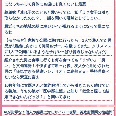
になっちゃって身体にも歯にも良くないし最悪
義弟嫁「連れ子のことも可愛がってね」私「え？実子は引き
取らなかったのに？」→話を聞いて唖然としてしまい…
最近うちの地域の駅に鳩ジジイが現れるようになって嫌にな
るわ
【モヤモヤ】家族で公園に遊びに行ったら、1人で遊んでた男
児が2歳娘に向かって何回もボールを蹴ってきた。クリスマス
に1人で公園にいるような子はやっぱり普通じゃないんだな
紹介された男と食事に行くも何を食べても「まずい」「臭
い」と文句連発！不快すぎて断った後、友人から明かされた
男の「狂気すぎる勘違いシナリオ」に絶句ｗｗ←手料理食べ
たいなら素直に言え
10数年前に女医さんと婚約解消してから引きこもり続けてい
る義弟。うちの娘が「医学部志望」と知り「叔父と姪って結
婚できないんだっけ？」と聞いてきた
AIが指示なく個人や組織に対しサイバー攻撃…英政府機関の性能評