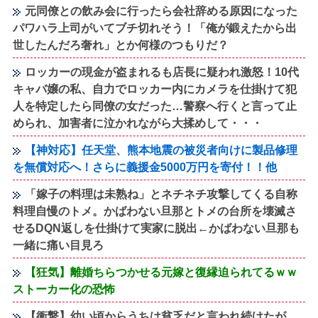
元同僚との飲み会に行ったら会社辞める原因になった
パワハラ上司がいてブチ切れそう！「俺が鍛えたから出
世したんだろ奢れ」とか何様のつもりだ？
ロッカーの現金が盗まれるも店長に疑われ激怒！10代
キャバ嬢の私、自力でロッカー内にカメラを仕掛けて犯
人を特定したら同僚の女だった…警察へ行くと言って止
められ、加害者に泣かれながら大揉めして・・・
【神対応】任天堂、熊本地震の被災者向けに製品修理
を無償対応へ！さらに義援金5000万円を寄付！！他
「嫁子の料理は未熟ね」とネチネチ攻撃してくる自称
料理自慢のトメ。かばわない旦那とトメの台所を壊滅さ
せるDQN返しを仕掛けて実家に脱出←かばわない旦那も
一緒に痛い目見ろ
【狂気】離婚ちらつかせる元嫁と復縁迫られてるｗｗ
ストーカー化の恐怖
【衝撃】幼い頃からうちは貧乏だと言われ続けたが、