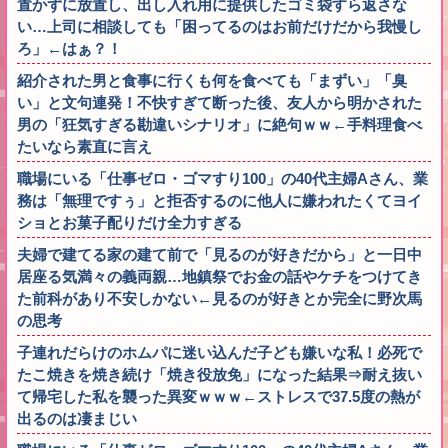
置かずに放置し、出し入れ用に提供したゴミ袋すら返さな
い…上司に相談しても「困ってるのはお前だけだから我慢し
ろ」←はぁ？！
紹介された男と食事に行くも何を食べても「まずい」「臭
い」と文句連発！不快すぎて断った後、友人から明かされた
男の「狂気すぎる勘違いシナリオ」に絶句ｗｗ←手料理食べ
たいなら素直に言え
職場にいる「仕事ゼロ・ゴマすり100」の40代主婦Aさん、業
務は「無理ですぅ」と拒否するのに他人に嫌われたくてヨイ
ショとお菓子配りだけ全力すぎる
夫婦で建てる家の建て前で「見るのが好きだから」と一日中
居座る気満々の義両親…地鎮祭でお金の話やケチをつけてき
た前科があり不安しかない←見るのが好きとか完全に野次馬
の思考
子連れだらけのホムパに迷い込んだ子ども嫌いな私！必死で
たこ焼きを焼き続け「焼き役放免」になった結果⇒耐え抜い
て帰宅した私を襲った異変ｗｗｗ←ストレスで37.5度の熱が
出るのは凄まじい