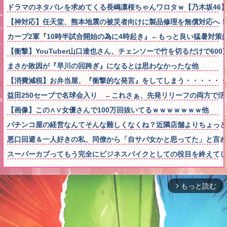
ドラマのネタバレを求めてくる長嶋凛桜ちゃんワロタｗ【乃木坂46
【神対応】任天堂、熊本地震の被災者向けに製品修理を無償対応へ！さ
カープ2軍『10時半試合開始の為に4時起き』←もっと良い猛暑対策
【衝撃】YouTuber山口達也さん、チェンソーで竹を切るだけで600万
まさか敗因が『早川の回跨ぎ』になるとは思わなかったな他
【消費減税】お弁当屋、『衝撃的な発言』をしてしまう・・・・・・
益田250セーブで名球会入り ←これさぁ、先発リリーフの両方で活躍
【画像】この∧∨女優さんで100万回抜いてるｗｗｗｗｗｗｗ他
パチンコ屋の経営なんてそんな難しくなくね？近隣店舗よりちょっと
悪口回避＆一人好きの私、同僚から「自サバ女かと思ってた」と言
スーパーカブってもう完全にビジネスバイクとしての役目を終えてし
もっと読む
arrow_forward_ios