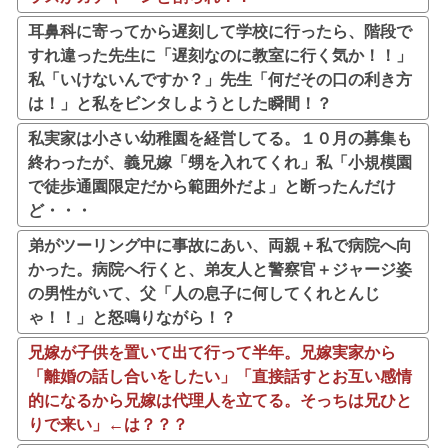
耳鼻科に寄ってから遅刻して学校に行ったら、階段で
すれ違った先生に「遅刻なのに教室に行く気か！！」
私「いけないんですか？」先生「何だその口の利き方
は！」と私をビンタしようとした瞬間！？
私実家は小さい幼稚園を経営してる。１０月の募集も
終わったが、義兄嫁「甥を入れてくれ」私「小規模園
で徒歩通園限定だから範囲外だよ」と断ったんだけ
ど・・・
弟がツーリング中に事故にあい、両親＋私で病院へ向
かった。病院へ行くと、弟友人と警察官＋ジャージ姿
の男性がいて、父「人の息子に何してくれとんじ
ゃ！！」と怒鳴りながら！？
兄嫁が子供を置いて出て行って半年。兄嫁実家から
「離婚の話し合いをしたい」「直接話すとお互い感情
的になるから兄嫁は代理人を立てる。そっちは兄ひと
りで来い」←は？？？