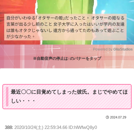
Powered by 
GliaStudios
※自動音声の停止は↑のバナーをタップ
M
u
t
e
最近〇〇に目覚めてしまった彼氏。まじでやめてほ
しい・・・
2024.07.29
388:
2020/10/24(土) 22:59:34.66 ID:hlWfwQ8y0