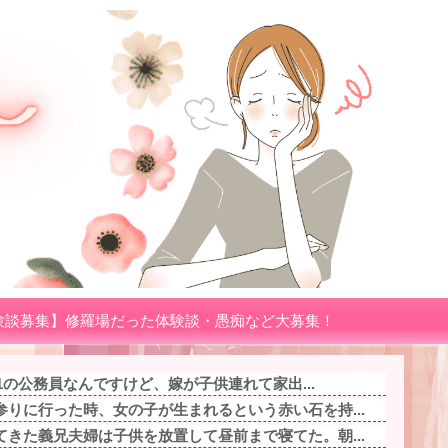
験談募集】修羅場だった体験談・愚痴など大募集！
.1の公務員なんですけど、嫁が子供連れて家出...
りに行った時、女の子が生まれるという赤い石を持...
きた義兄夫婦は子供を放置して昼前まで寝てた。朝...