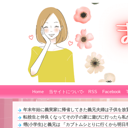
Home
当サイトについて
RSS
Facebook
T
年末年始に義実家に帰省してきた義兄夫婦は子供を放置
転校生と仲良くなってその子の家に遊びに行ったら私が
甥(小学生)と義兄は 「カブトムシとりに行くから明日早起