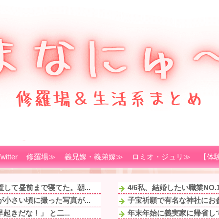
witter
修羅場≫
義兄嫁・義弟嫁≫
ロミオ・ジュリ≫
【体
して昼前まで寝てた。朝...
4/6私、結婚したい職業NO
小さい頃に撮った写真が...
子宝祈願で有名な神社にお参
きだな！」 と二...
年末年始に義実家に帰省して