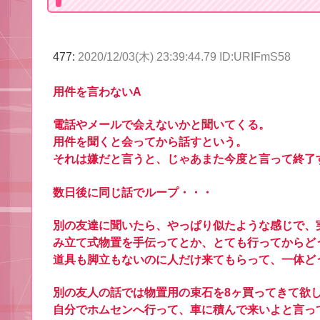
477:
2020/12/03(木) 23:39:44.79 ID:URIFmS58
用件を言わないA
電話やメールで会えないかと聞いてくる。
用件を聞くと会ってから話すという。
それは嫌だと言うと、じゃあまた今度と言って終了
数日後に同じ話でループ・・・
別の友達に聞いたら、やっぱり似たような感じで、
み立て式物置を手伝ってとか、とても行ってからど
道具も脚立もないのに人だけ来てもらって、一体ど
別の友人の話では物置用の束石を8ヶ買ってきて欲
自分でホムセンへ行って、車に積んで来いよと言っ