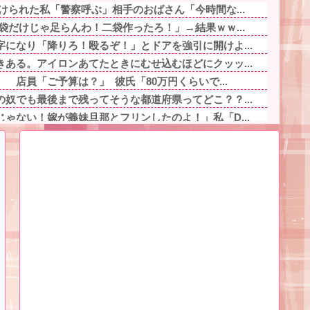
けられた私「警察呼ぶ」相手のおばさん「今時間な...
袋だけじゃ足らんわ！二袋作ったろ！」→結果ｗｗ...
になり「降りろ！殴るぞ！」とドアを強引に開けよ...
ある。アイロンあてたときにむせ込むほどにクッッ...
 店員「ご予算は？」 彼氏「80万円くらいで...
奴でも最後まで残ってそうな都道府県ってどこ？？...
ゃない！嫁が義妹旦那とフリンしたのよ！」私「D...
でENHYPEN・NI-KIの「謝罪文」が...
寿司『飯が硬くなって美味しく無くなる』って怒ら...
り巻（600円）、流石にアレすぎて賛否両論の大...
、専門家からあまりにも非情な一言を告げられる他