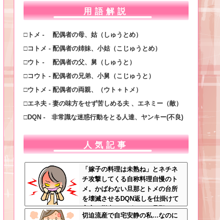
用語解説
□トメ - 配偶者の母、姑（しゅうとめ）
□コトメ - 配偶者の姉妹、小姑（こじゅうとめ）
□ウト - 配偶者の父、舅（しゅうと）
□コウト - 配偶者の兄弟、小舅（こじゅうと）
□ウトメ - 配偶者の両親、（ウト＋トメ）
□エネ夫 - 妻の味方をせず苦しめる夫 、エネミー（敵）
□DQN - 非常識な迷惑行動をとる人達、ヤンキー(不良)
人気記事
「嫁子の料理は未熟ね」とネチネ
チ攻撃してくる自称料理自慢のト
メ。かばわない旦那とトメの台所
を壊滅させるDQN返しを仕掛けて
実家に脱出←かばわない旦那も一
切迫流産で自宅安静の私…なのに
緒に痛い目見ろ