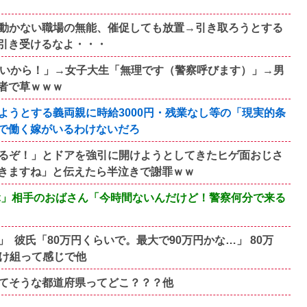
動かない職場の無能、催促しても放置→引き取ろうとする
引き受けるなよ・・・
ないから！」→女子大生「無理です（警察呼びます）」→男
者で草ｗｗｗ
ようとする義両親に時給3000円・残業なし等の「現実的条
で働く嫁がいるわけないだろ
るぞ！」とドアを強引に開けようとしてきたヒゲ面おじさ
きますね」と伝えたら半泣きで謝罪ｗｗ
ぶ」相手のおばさん「今時間ないんだけど！警察何分で来る
 彼氏「80万円くらいで。最大で90万円かな…」 80万
負け組って感じで他
てそうな都道府県ってどこ？？？他