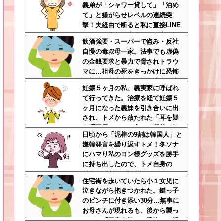
義弟が「シャワー貸して」「泊め
て」と嫌がらせレベルの連続突
撃！夫経由で断ると私に直接LINE
してきて絶句←大人しく自宅の風
飲酒強要・スーパーで盗み・反社
呂に入れよ
自慢の毒叔母一家。法事でも虚偽
の金銭要求と暴力で脅されトラウ
マに…祖母の死をきっかけに恐怖
の親戚と「永久絶縁」を決意←自
妊娠５ヶ月の私、義実家に呼ばれ
分の身の安全を最優先にして大正
て行ってきた。治療を経て妊娠５
解
ヶ月になった義妹を引き合いに出
され、トメから放たれた「耳を疑
う理不尽すぎる一言」に愕然←妊
日頃から「泥棒の9割は韓国人」と
娠時期の操作とか超能力者かよ
嫌韓発言を繰り返すトメ！冬ソナ
にハマり私のヨン様グッズを勝手
に持ち出したので、トメ自身の
「あの自論」で撃退したったｗｗ
住宅街を歩いていたら小１女児に
←矛盾だらけのトメにブーメラン
泣きながら抱きつかれた。鍵っ子
刺さりまくり
のピンチに付き添い30分…無事に
お母さんが現れるも、後から襲っ
てきた「不審者扱いの恐怖」←親