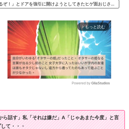
ぞ！」とドアを強引に開けようとしてきたヒゲ面おじさ...
もっと読む
arrow_forward_ios
Powered by 
GliaStudios
M
u
t
から話す」私「それは嫌だ」A「じゃあまた今度」と言
e
プして・・・