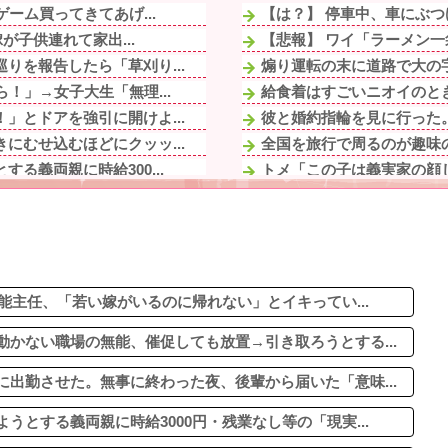
ーム買ってきてあげ...
【は？】 停車中、車にぶつ
が子供連れて家出...
【悲報】 ワイ「ラーメン一
りを報告したら「草刈り...
煽り運転の末に道路で大の字
！」→女子大生「無理...
給食着はすごいニオイのとき
」とドアを強引に開けよ...
彼と婚約指輪を見に行った。
にむせ込むほどにクッッ...
全国を旅行で周るのが趣味の
る義両親に時給300...
トメ「この子は義実家の顔じ
ンしたのよ！」私「D...
元キャバ嬢MINAさん死亡関連
！」→女子大生「無理...
冷蔵庫へ入れた富山土産の鱒
しく無くなる』って怒ら...
【画像】ディズニーのおいな
が子供連れて家出...
【悲報】明日花キララさん
小さい頃に撮った写真が...
能主任、「若い嫁がいるのに帰れない」とイキってい...
かない職場の無能、催促しても放置→引き取ろうとする...
出勤させた。無事に終わった夜、後輩から届いた「意味...
とする義両親に時給3000円・残業なし等の「現実...