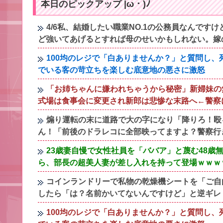
本日のピックアップ |ω・)ﾉ
4/6私、結婚したい職業NO.1の公務員なんで
ど強いてあげるとすれば母のせいかもしれない。嫁
100均のレジで「白ありませんか？」と質問し
でいる客の苛立ちを楽しむ底意地の悪さに激怒
「お姉ちゃんに嫌われちゃうから秘密」新婦妹の
式場は食事会に変更され新郎は悲惨な末路へ←警察
煽り運転の末に道路で大の字になり「降りろ！殴
ん！「前後のドラレコに全部映ってますよ？警察行
23歳妻自慢で女性社員を「ババア」と蔑む48
ら、部長の超美人妻が差し入れを持って登場ｗｗｗ
コインランドリーで私物の乾燥機シートを「ご自
したら「は？名前かいてないんですけど」と逆ギレ
100均のレジで「白ありませんか？」と質問し