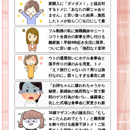
家購入に「ダメダメ！」と猛反対
切心が裏目に出るかもしれない世
するトメに「あなたの家じゃあり
の中怖すぎる
ません」と言い放った結果→激怒
したトメが自ら〇〇を口にして最
高の展開へｗｗｗｗｗｗ
フル勤務の私に無職義妹やニート
コウト全員分の家事を押し付ける
義家族！早朝4時起き生活に限界。
ついに言い放った「強烈なド直球
正論」に義一族阿鼻叫喚ｗｗ←怠
ウトの還暦祝いにホテル食事会と
け者どもに正論のナイフをグサリ
孫手作りの湯のみを用意。トメ
「え？旅行じゃないの？周りは旅
行なのに」図々しすぎる暴言に絶
句←孫の気持ちを無下にする最低
「お姉ちゃんに嫌われちゃうから
ババア
秘密」新婦妹の無邪気な一言で新
郎のゲス行為が全バレ…修羅場と
化した式場は食事会に変更され新
郎は悲惨な末路へ←警察に通報さ
38歳マザコン夫の誕生日に「むし
れてもおかしくないレベル
ゅこたんおめでとう！」と義実家
を飾り付ける超過干渉トメ！ご近