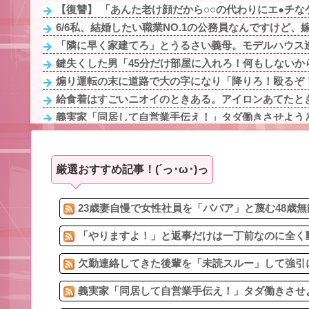
【復讐】 「あんた老け顔だから○○の代わりにエ●チなゲ
6/6私、結婚したい職業NO.1の公務員なんですけど、嫁
「隣に早く家建てろ」とうるさい義母。モデルハウス巡
鍵失くした男「45分だけ部屋に入れろ！何もしないから
煽り運転の末に道路で大の字になり「降りろ！殴るぞ！
給食着はすごいニオイのときある。アイロンあてたとき
義実家「同居して自営業手伝え！」タダ働きさせようとす
トメ「この子は義実家の顔じゃない！嫁が義妹旦那とフリ
鍵失くした男「45分だけ部屋に入れろ！何もしないから
厳選おすすめ記事！(´っ･ω･)っ
冷蔵庫へ入れた富山土産の鱒寿司『飯が硬くなって美味
5/6私、結婚したい職業NO.1の公務員なんですけど、嫁
転校生と仲良くなってその子の家に遊びに行ったら私が
23歳妻自慢で女性社員を「ババア」と蔑む48歳無
「やりますよ！」と返事だけは一丁前なのに全く動
欠勤連絡してきた後輩を「未読スルー」して強引に
義実家「同居して自営業手伝え！」タダ働きさせよう