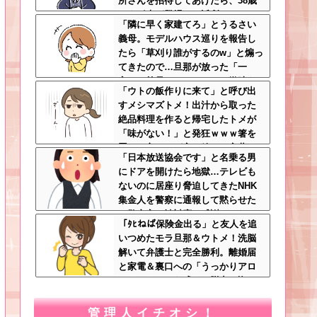
所さんを招待してあげたら、38歳
メタボ夫が登場して近所のおじい
「隣に早く家建てろ」とうるさい
さんが大爆発する事態に
義母。モデルハウス巡りを報告し
たら「草刈り誰がするのw」と煽っ
てきたので…旦那が放った「一
言」に義母オロオロｗｗ←嫌味を
「ウトの飯作りに来て」と呼び出
逆手にとった神対応すぎる
すメシマズトメ！出汁から取った
絶品料理を作ると帰宅したトメが
「味がない！」と発狂ｗｗｗ箸を
置いた良ウトが言い放った言葉と
「日本放送協会です」と名乗る男
は←良ウトさんの神対応にスカッ
にドアを開けたら地獄…テレビも
とする
ないのに居座り脅迫してきたNHK
集金人を警察に通報して黙らせた
←警察官の神対応に感謝しかない
「ﾀﾋねば保険金出る」と友人を追
いつめたモラ旦那＆ウトメ！洗脳
解いて弁護士と完全勝利。離婚届
と家電＆裏口への「うっかりアロ
ンアルファ」を残して脱出←悔し
泣きしながらやることがエグくて
草
管理人イチオシ！