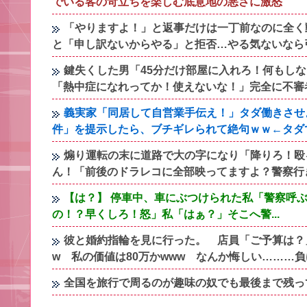
でいる客の苛立ちを楽しむ底意地の悪さに激怒
「やりますよ！」と返事だけは一丁前なのに全く
と「申し訳ないからやる」と拒否…やる気ないなら
鍵失くした男「45分だけ部屋に入れろ！何もし
「熱中症になれってか！使えないな！」完全に不審
義実家「同居して自営業手伝え！」タダ働きさせ
件」を提示したら、ブチギレられて絶句ｗｗ←タダ
煽り運転の末に道路で大の字になり「降りろ！殴
ん！「前後のドラレコに全部映ってますよ？警察行
【は？】 停車中、車にぶつけられた私「警察呼
の！？早くしろ！怒」私「はぁ？」そこへ警...
彼と婚約指輪を見に行った。 店員「ご予算は？」
w 私の価値は80万かwww なんか悔しい………
全国を旅行で周るのが趣味の奴でも最後まで残っ