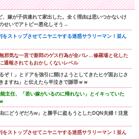
すけど、嫁が子供連れて家出した。全く理由は思いつかないけ
のせいでアトピー悪化しそう→
、列をストップさせてニヤニヤする迷惑サラリーマン！並ん
無邪気な一言で新郎のゲス行為が全バレ…修羅場と化した
に通報されてもおかしくないレベル
るぞ！」とドアを強引に開けようとしてきたヒゲ面おじさ
きますね」と伝えたら半泣きで謝罪ｗｗ
歳無能主任、「若い嫁がいるのに帰れない」とイキっていた
ｗ
由にどうぞだろw」と勝手に盗もうとしたDQN夫婦！注意
、列をストップさせてニヤニヤする迷惑サラリーマン！並ん