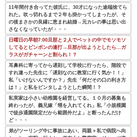
11年間付き合ってた彼氏に、30才になった途端捨てら
れた。吹っ切れるまで２年も掛かってしまったが、そ
の後まさかの良縁に恵まれ結婚→元カレの事は思い出
さなくなっていたが・・・
日曜日の早朝7:00旦那と２人でベットの中でモソモソ
してるとピンポンの連打→旦那が出ようとしたら…ガ
ラスがガチャーンと割られ！？
耳鼻科に寄ってから遅刻して学校に行ったら、階段で
すれ違った先生に「遅刻なのに教室に行く気か！！」
私「いけないんですか？」先生「何だその口の利き方
は！」と私をビンタしようとした瞬間！？
私実家は小さい幼稚園を経営してる。１０月の募集も
終わったが、義兄嫁「甥を入れてくれ」私「小規模園
で徒歩通園限定だから範囲外だよ」と断ったんだけ
ど・・・
弟がツーリング中に事故にあい、両親＋私で病院へ向