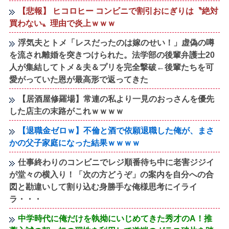
【悲報】 ヒコロヒー コンビニで割引おにぎりは〝絶対
買わない〟理由で炎上ｗｗｗ
浮気夫とトメ「レスだったのは嫁のせい！」虚偽の噂
を流され離婚を突きつけられた。法学部の後輩弁護士20
人が集結してトメ＆夫＆プリを完全撃破←後輩たちを可
愛がっていた恩が最高形で返ってきた
【居酒屋修羅場】常連の私より一見のおっさんを優先
した店主の末路がこれｗｗｗｗ
【退職金ゼロｗ】不倫と酒で依願退職した俺が、まさ
かの父子家庭になった結果ｗｗｗｗ
仕事終わりのコンビニでレジ順番待ち中に老害ジジイ
が堂々の横入り！「次の方どうぞ」の案内を自分への合
図と勘違いして割り込む身勝手な俺様思考にイライ
ラ・・・
中学時代に俺だけを執拗にいじめてきた秀才のA！推