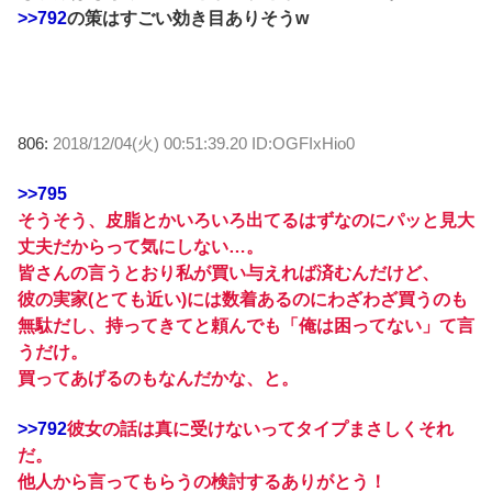
>>792
の策はすごい効き目ありそうw
806:
2018/12/04(火) 00:51:39.20 ID:OGFIxHio0
>>795
そうそう、皮脂とかいろいろ出てるはずなのにパッと見大
丈夫だからって気にしない…。
皆さんの言うとおり私が買い与えれば済むんだけど、
彼の実家(とても近い)には数着あるのにわざわざ買うのも
無駄だし、持ってきてと頼んでも「俺は困ってない」て言
うだけ。
買ってあげるのもなんだかな、と。
>>792
彼女の話は真に受けないってタイプまさしくそれ
だ。
他人から言ってもらうの検討するありがとう！