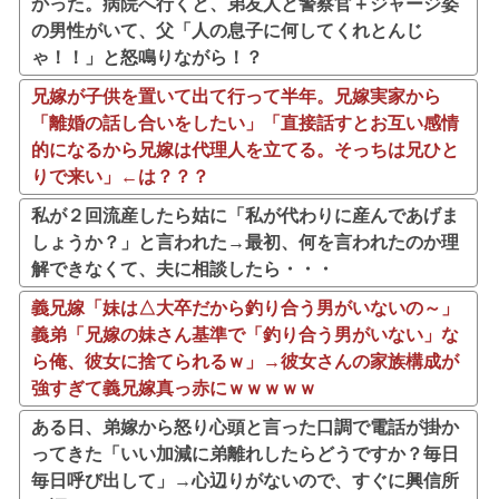
かった。病院へ行くと、弟友人と警察官＋ジャージ姿
の男性がいて、父「人の息子に何してくれとんじ
ゃ！！」と怒鳴りながら！？
兄嫁が子供を置いて出て行って半年。兄嫁実家から
「離婚の話し合いをしたい」「直接話すとお互い感情
的になるから兄嫁は代理人を立てる。そっちは兄ひと
りで来い」←は？？？
私が２回流産したら姑に「私が代わりに産んであげま
しょうか？」と言われた→最初、何を言われたのか理
解できなくて、夫に相談したら・・・
義兄嫁「妹は△大卒だから釣り合う男がいないの～」
義弟「兄嫁の妹さん基準で「釣り合う男がいない」な
ら俺、彼女に捨てられるｗ」→彼女さんの家族構成が
強すぎて義兄嫁真っ赤にｗｗｗｗｗ
ある日、弟嫁から怒り心頭と言った口調で電話が掛か
ってきた「いい加減に弟離れしたらどうですか？毎日
毎日呼び出して」→心辺りがないので、すぐに興信所