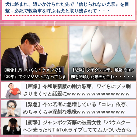
犬に絡まれ、追いかけられた先で『信じられない光景』を目
撃→必死で救急車を呼ぶも犬と取り残されて・・・
【画像】男、いくらイケメンでも
【悲報】女子ダンス部、緊急でコメ
『30年』でクソジジいになってしま
欄を閉鎖した動画がこれ・・・・・
う
【画像】令和最新版の剛力彩芽、ワイらにブッ刺
さりまくりと話題にw w w w w w w w w w w w w
【緊急】今の若者に急増している『コレ』依存、
めちゃくちゃ深刻な模様w w w w w w w w w w
【衝撃】ジャンポケ斉藤の被害女性「バウムクー
ヘン売ったりTikTokライブしててムカついたから