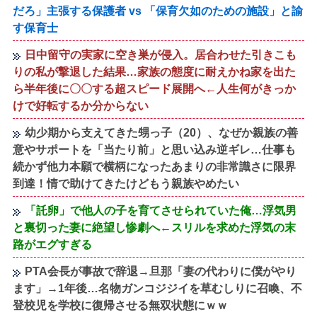
だろ」主張する保護者 vs 「保育欠如のための施設」と諭
す保育士
日中留守の実家に空き巣が侵入。居合わせた引きこも
りの私が撃退した結果…家族の態度に耐えかね家を出た
ら半年後に〇〇する超スピード展開へ←人生何がきっか
けで好転するか分からない
幼少期から支えてきた甥っ子（20）、なぜか親族の善
意やサポートを「当たり前」と思い込み逆ギレ…仕事も
続かず他力本願で横柄になったあまりの非常識さに限界
到達！情で助けてきたけどもう親族やめたい
「託卵」で他人の子を育てさせられていた俺…浮気男
と裏切った妻に絶望し惨劇へ←スリルを求めた浮気の末
路がエグすぎる
PTA会長が事故で辞退→旦那「妻の代わりに僕がやり
ます」→1年後…名物ガンコジジイを草むしりに召喚、不
登校児を学校に復帰させる無双状態にｗｗ