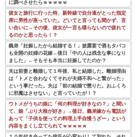
に調べさせたらｗｗｗｗｗ
彼女と旅行に行った時、新幹線で自分達がとった指定
席に男性が座っていた。どいてと言っても聞かず、言
い合いに→その後、彼女が一言も喋らないので疲れて
るのかと思ったら！？
義弟「妊娠したから結婚する！」披露宴で酒もタバコ
も全開の妊婦の花嫁→後日「中の人は残念な事になり
ました」←そもそも本当に妊娠してたのか？
夫は前妻と離婚して１年後、私と結婚した。離婚理由
は「トメと合わなくてそれが夫婦不和へと繋がった」
という事だった。夫は「前の結婚で懲りた。おふくろ
に邪魔はさせない」と言っていたが！？
ウトメがうちの娘に「何の料理が好きなの？」と聞い
て、娘「ぶり大根が好き」→後日、義弟嫁から電話が
あって「子供を使っての料理上手自慢うざー」という
内容をまくし立てられてｗｗｗｗｗ
１０年付き合ってた彼氏が心変わりして別れた。それ