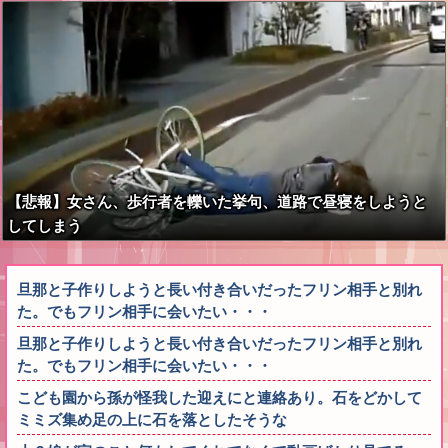
示談しなかった」←コレってさ…
【悲報】女さん、歩行者を轢いた挙句、道路で昼寝をしようと
してしまう
旦那と子作りしようと長い付き合いだったフリン相手と別れ
た。でもフリン相手に会いたい・・・
旦那と子作りしようと長い付き合いだったフリン相手と別れ
た。でもフリン相手に会いたい・・・
こども園から孫が怪我した迎えにと連絡あり。石をどかして
ミミズ集め足の上に石を落としたそうな