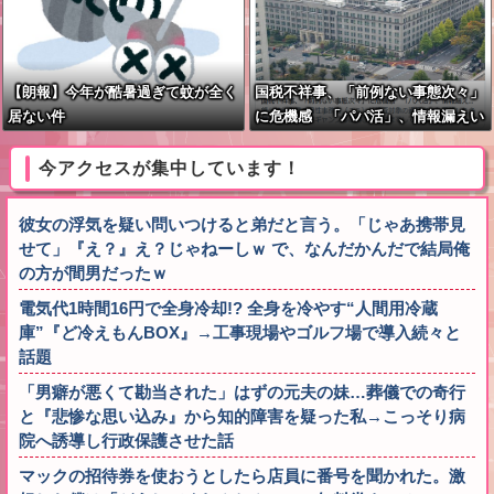
【朗報】今年が酷暑過ぎて蚊が全く
国税不祥事、「前例ない事態次々」
居ない件
に危機感 「パパ活」、情報漏えい
も
今アクセスが集中しています！
彼女の浮気を疑い問いつけると弟だと言う。「じゃあ携帯見
せて」『え？』え？じゃねーしｗ で、なんだかんだで結局俺
の方が間男だったｗ
電気代1時間16円で全身冷却!? 全身を冷やす“人間用冷蔵
庫”『ど冷えもんBOX』→工事現場やゴルフ場で導入続々と
話題
「男癖が悪くて勘当された」はずの元夫の妹…葬儀での奇行
と『悲惨な思い込み』から知的障害を疑った私→こっそり病
院へ誘導し行政保護させた話
マックの招待券を使おうとしたら店員に番号を聞かれた。激