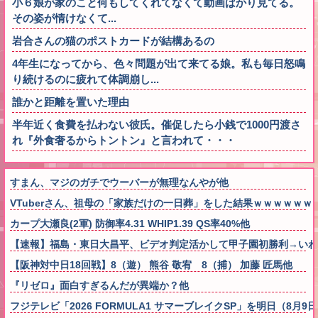
小６娘が家のこと何もしてくれてなくて動画ばかり見てる。
その姿が情けなくて...
岩合さんの猫のポストカードが結構あるの
4年生になってから、色々問題が出て来てる娘。私も毎日怒鳴
り続けるのに疲れて体調崩し...
誰かと距離を置いた理由
半年近く食費を払わない彼氏。催促したら小銭で1000円渡さ
れ『外食奢るからトントン』と言われて・・・
すまん、マジのガチでウーバーが無理なんやが他
VTuberさん、祖母の「家族だけの一日葬」をした結果ｗｗｗｗｗｗ
カープ大瀬良(2軍) 防御率4.31 WHIP1.39 QS率40%他
【速報】福島・東日大昌平、ビデオ判定活かして甲子園初勝利→いわ
【阪神対中日18回戦】8（遊） 熊谷 敬宥 8（捕） 加藤 匠馬他
『リゼロ』面白すぎるんだが異端か？他
フジテレビ「2026 FORMULA1 サマーブレイクSP」を明日（8月