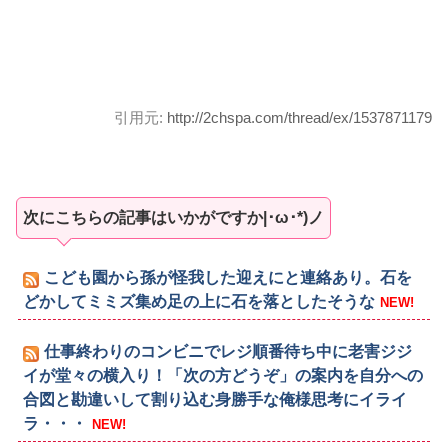
引用元:
http://2chspa.com/thread/ex/1537871179
次にこちらの記事はいかがですか|･ω･*)ノ
こども園から孫が怪我した迎えにと連絡あり。石を
どかしてミミズ集め足の上に石を落としたそうな
NEW!
仕事終わりのコンビニでレジ順番待ち中に老害ジジ
イが堂々の横入り！「次の方どうぞ」の案内を自分への
合図と勘違いして割り込む身勝手な俺様思考にイライ
ラ・・・
NEW!