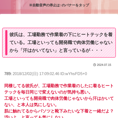
※自動音声の停止は↑のバナーをタップ
M
u
t
e
彼氏は、工場勤務で作業着の下にヒートテックを着
ている。工場といっても開発職で肉体労働じゃない
から「汗はかいてない」と言っているが・・・
2024.07.15
789:
2018/12/02(日) 17:09:02.46 ID:wYhsFD5+0
同棲してる彼氏が、工場勤務で作業着のしたに着るヒート
テックを毎日同じで変えないのが気持ち悪い。
工場といっても開発職で肉体労働じゃないから汗はかいて
ない、と本人は気にしない。
肌に触れてるからパソツと靴下みたいな下着と一緒だよ？
汚いよ。と言っても気にしない。