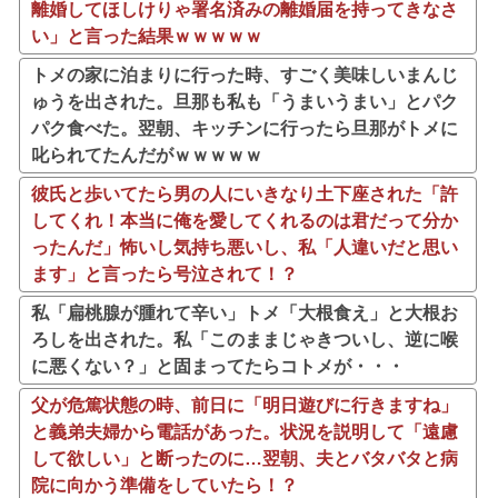
離婚してほしけりゃ署名済みの離婚届を持ってきなさ
い」と言った結果ｗｗｗｗｗ
トメの家に泊まりに行った時、すごく美味しいまんじ
ゅうを出された。旦那も私も「うまいうまい」とパク
パク食べた。翌朝、キッチンに行ったら旦那がトメに
叱られてたんだがｗｗｗｗｗ
彼氏と歩いてたら男の人にいきなり土下座された「許
してくれ！本当に俺を愛してくれるのは君だって分か
ったんだ」怖いし気持ち悪いし、私「人違いだと思い
ます」と言ったら号泣されて！？
私「扁桃腺が腫れて辛い」トメ「大根食え」と大根お
ろしを出された。私「このままじゃきついし、逆に喉
に悪くない？」と固まってたらコトメが・・・
父が危篤状態の時、前日に「明日遊びに行きますね」
と義弟夫婦から電話があった。状況を説明して「遠慮
して欲しい」と断ったのに…翌朝、夫とバタバタと病
院に向かう準備をしていたら！？