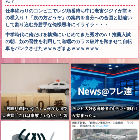
ん？
仕事終わりのコンビニでレジ順番待ち中に老害ジジイが堂々
の横入り！「次の方どうぞ」の案内を自分への合図と勘違い
して割り込む身勝手な俺様思考にイライラ・・・
中学時代に俺だけを執拗にいじめてきた秀才のA！推薦入試
の朝、奴の習性を利用して道端のガラス破片を踏ませて自転
車をパンクさせたｗｗｗざまぁｗｗｗｗｗｗ
「居眠り運転かな？」→何度も追突
テレビ大好き高齢者の｢テレビ離れ｣
→夫婦「これは事故じゃない」と気
が始まった…
付く…