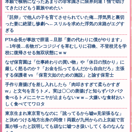
本願で横柄になったあまりの非常識さに限界到達！情で助け
てきたけどもう親族やめたい
「託卵」で他人の子を育てさせられていた俺…浮気男と裏切
った妻に絶望し惨劇へ←スリルを求めた浮気の末路がエグす
ぎる
PTA会長が事故で辞退→旦那「妻の代わりに僕がやります」
→1年後…名物ガンコジジイを草むしりに召喚、不登校児を学
校に復帰させる無双状態にｗｗ
なぜ保育園は「仕事終わりの買い物」や「休日の預かり」に
厳しく怒るのか？「お金を払ってるんだから自由だろ」主張
する保護者 vs 「保育欠如のための施設」と諭す保育士
手作り唐揚げを差し入れしたら「肉叩きすぎて柔らかすぎ
w」と文句を言うトメ。実は〇〇の唐揚げと知らずバクバク
食べるトメにニヤニヤが止まらないｗｗ←大嫌いな食材おい
しく食べててワロタ
東京生まれ東京育ちなのに「訛ってるから嘘w見栄張るな」
と決めつける地方出身の同僚！両親が九州からの上京組で言
葉が移ったと説明しても頑なに嘘つき扱いしてくるのなんな