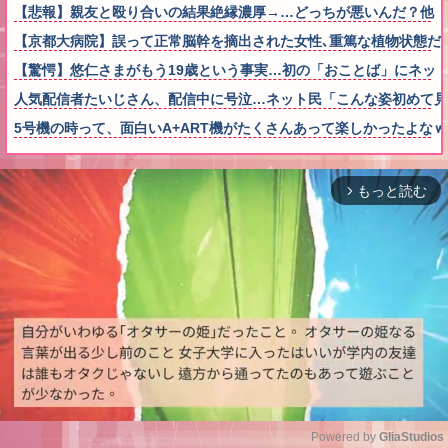
【悲報】親友と殴り合いの結果絶縁濃厚→…どっちが悪いんだ？他
【京都大病院】誤って正常脳幹を摘出された女性､重篤な植物状態だ
【驚愕】悠仁さまがもう19歳という事実…初の「おことば」にネッ
人気配信者たいじさん、配信中に号泣…ネット民「こんな姿初めて見
5号機の時って、面白いA+ART機がたくさんあって楽しかったよな
もっと読む
arrow_forward_ios
Powered by 
GliaStudios