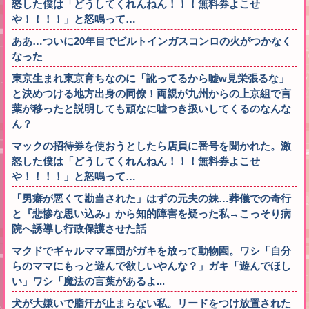
怒した僕は「どうしてくれんねん！！！無料券よこせ
や！！！！」と怒鳴って…
ああ…ついに20年目でビルトインガスコンロの火がつかなく
なった
東京生まれ東京育ちなのに「訛ってるから嘘w見栄張るな」
と決めつける地方出身の同僚！両親が九州からの上京組で言
葉が移ったと説明しても頑なに嘘つき扱いしてくるのなんな
ん？
マックの招待券を使おうとしたら店員に番号を聞かれた。激
怒した僕は「どうしてくれんねん！！！無料券よこせ
や！！！！」と怒鳴って…
「男癖が悪くて勘当された」はずの元夫の妹…葬儀での奇行
と『悲惨な思い込み』から知的障害を疑った私→こっそり病
院へ誘導し行政保護させた話
マクドでギャルママ軍団がガキを放って動物園。ワシ「自分
らのママにもっと遊んで欲しいやんな？」ガキ「遊んでほし
い」ワシ「魔法の言葉があるよ...
犬が大嫌いで脂汗が止まらない私。リードをつけ放置された