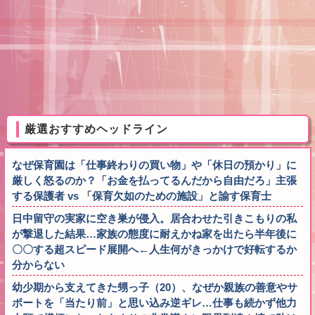
厳選おすすめヘッドライン
なぜ保育園は「仕事終わりの買い物」や「休日の預かり」に
厳しく怒るのか？「お金を払ってるんだから自由だろ」主張
する保護者 vs 「保育欠如のための施設」と諭す保育士
日中留守の実家に空き巣が侵入。居合わせた引きこもりの私
が撃退した結果…家族の態度に耐えかね家を出たら半年後に
〇〇する超スピード展開へ←人生何がきっかけで好転するか
分からない
幼少期から支えてきた甥っ子（20）、なぜか親族の善意やサ
ポートを「当たり前」と思い込み逆ギレ…仕事も続かず他力