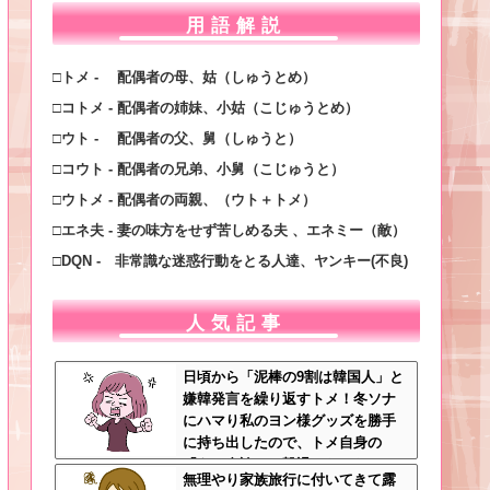
用語解説
□トメ - 配偶者の母、姑（しゅうとめ）
□コトメ - 配偶者の姉妹、小姑（こじゅうとめ）
□ウト - 配偶者の父、舅（しゅうと）
□コウト - 配偶者の兄弟、小舅（こじゅうと）
□ウトメ - 配偶者の両親、（ウト＋トメ）
□エネ夫 - 妻の味方をせず苦しめる夫 、エネミー（敵）
□DQN - 非常識な迷惑行動をとる人達、ヤンキー(不良)
人気記事
日頃から「泥棒の9割は韓国人」と
嫌韓発言を繰り返すトメ！冬ソナ
にハマり私のヨン様グッズを勝手
に持ち出したので、トメ自身の
「あの自論」で撃退したったｗｗ
無理やり家族旅行に付いてきて露
←矛盾だらけのトメにブーメラン