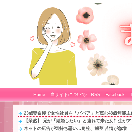
Home
当サイトについて
RSS
Facebook
T
23歳妻自慢で女性社員を「ババア」と蔑む48歳無能主任
【呆然】 兄が『結婚したい』と連れて来た女忄生がアレ
ネットの広告が気持ち悪い…角栓、歯茎 苦情が急増