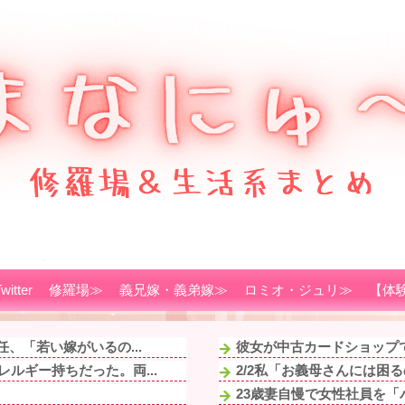
witter
修羅場≫
義兄嫁・義弟嫁≫
ロミオ・ジュリ≫
【体
、「若い嫁がいるの...
彼女が中古カードショップで
ルギー持ちだった。両...
2/2私「お義母さんには困
23歳妻自慢で女性社員を「