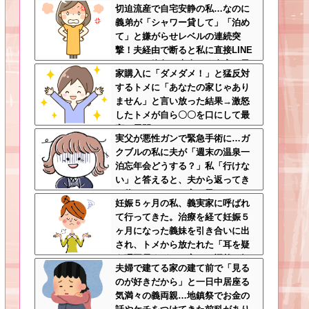
切迫流産で自宅安静の私…なのに
緒に痛い目見ろ
義弟が「シャワー貸して」「泊め
て」と嫌がらせレベルの連続突
撃！夫経由で断ると私に直接LINE
してきて絶句←大人しく自宅の風
家購入に「ダメダメ！」と猛反対
呂に入れよ
するトメに「あなたの家じゃあり
ません」と言い放った結果→激怒
したトメが自ら〇〇を口にして最
高の展開へｗｗｗｗｗｗ
実父が悪性ガンで緊急手術に…ガ
クブルの私に夫が「週末の温泉一
泊忘年会どうする？」私「行けな
い」と答えると、夫から返ってき
た信じられない一言←子どもたち
妊娠５ヶ月の私、義実家に呼ばれ
の方が何倍も常識的で泣ける
て行ってきた。治療を経て妊娠５
ヶ月になった義妹を引き合いに出
され、トメから放たれた「耳を疑
う理不尽すぎる一言」に愕然←妊
夫婦で建てる家の建て前で「見る
娠時期の操作とか超能力者かよ
のが好きだから」と一日中居座る
気満々の義両親…地鎮祭でお金の