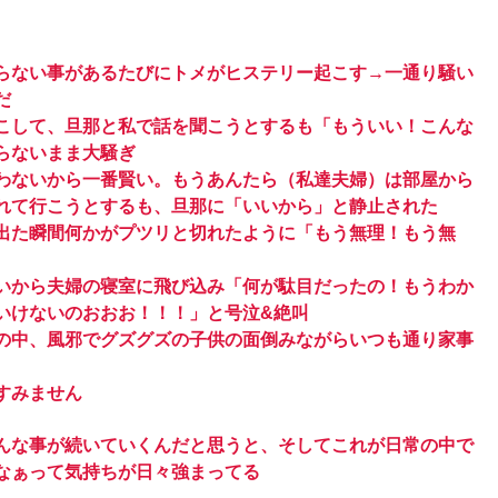
らない事があるたびにトメがヒステリー起こす→一通り騒い
だ
こして、旦那と私で話を聞こうとするも「もういい！こんな
らないまま大騒ぎ
わないから一番賢い。もうあんたら（私達夫婦）は部屋から
れて行こうとするも、旦那に「いいから」と静止された
出た瞬間何かがプツリと切れたように「もう無理！もう無
いから夫婦の寝室に飛び込み「何が駄目だったの！もうわか
いけないのおおお！！！」と号泣&絶叫
の中、風邪でグズグズの子供の面倒みながらいつも通り家事
すみません
こんな事が続いていくんだと思うと、そしてこれが日常の中で
なぁって気持ちが日々強まってる