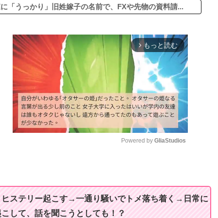
に「うっかり」旧姓嫁子の名前で、FXや先物の資料請...
もっと読む
arrow_forward_ios
Powered by 
GliaStudios
M
u
t
、ヒステリー起こす→一通り騒いでトメ落ち着く→日常に
e
起こして、話を聞こうとしても！？