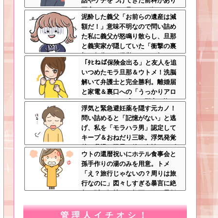
話やケチをつけてきた前科があり
不安しかない←見るのが好きとか
泥酔した義父「お前らの遺産は減
完全に野次馬の思考
額だ！」意味不明なので問い詰め
た私に義父が怒鳴り散らし、旦那
と義実家が隠していた「衝撃の裏
切り行為」が発覚ｗｗｗ←知らん
「ﾀﾋねば保険金出る」と友人を追
間に200万払われてて草
いつめたモラ旦那＆ウトメ！洗脳
解いて弁護士と完全勝利。離婚届
と家電＆裏口への「うっかりアロ
ンアルファ」を残して脱出←悔し
浮気と緊急避妊薬を隠す元カノ！
泣きしながらやることがエグくて
問い詰めると「記憶がない」と逃
草
げ、私を「モラハラ男」認定して
キープ＆おねだり三昧。浮気発覚
後、我慢の限界で他の女性とスピ
ウトの還暦祝いにホテル食事会と
ード婚した結果ｗｗｗｗｗ
孫手作りの湯のみを用意。トメ
「え？旅行じゃないの？周りは旅
行なのに」図々しすぎる暴言に絶
句←孫の気持ちを無下にする最低
ババア
管理人イチオシ！