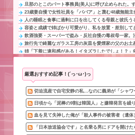
旦那のとこのパート事務員(美人)に呼び止められた。する
23歳妻自慢で女性社員を「ババア」と蔑む48歳無能主任
人の睡眠と食事に過剰に口を出してくる母親と彼氏うる
容姿と成績で姉ばかり可愛がり、私を放置・差別してき
飲酒強要・スーパーで盗み・反社自慢の毒叔母一家。法
旅行先で綺麗なガラス工房の灰皿を愛煙家の父のお土産
姉「下着に違和感がある！イタズラしたでしょ！？」俺
16歳から結婚するまで、既婚男性をからかうことを繰り
【セール】Dell、HP、NEC、ASUSなどのノートパソ
厳選おすすめ記事！(´っ･ω･)っ
先生から電話があったんだけど、「〜とか〜」「〜とか
90年ぶりに誕生した待望の女の子。お祭り騒ぎの義実家
容姿と成績で姉ばかり可愛がり、私を放置・差別してき
切迫流産で自宅安静の私…なのに義弟が「シャワー
日頃から「泥棒の9割は韓国人」と嫌韓発言を繰り
血を見て失神した俺が「殺人事件の被害者（遺体）
「日本放送協会です」と名乗る男にドアを開けたら