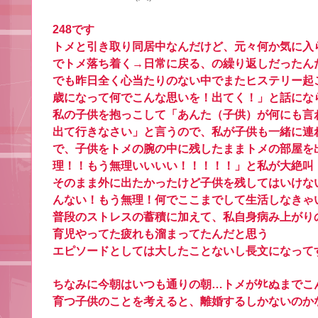
248です
トメと引き取り同居中なんだけど、元々何か気に入
でトメ落ち着く→日常に戻る、の繰り返しだったん
でも昨日全く心当たりのない中でまたヒステリー起
歳になって何でこんな思いを！出てく！」と話にな
私の子供を抱っこして「あんた（子供）が何にも言
出て行きなさい」と言うので、私が子供も一緒に連
で、子供をトメの腕の中に残したままトメの部屋を
理！！もう無理いいいい！！！！！」と私が大絶叫
そのまま外に出たかったけど子供を残してはいけな
んない！もう無理！何でここまでして生活しなきゃ
普段のストレスの蓄積に加えて、私自身病み上がり
育児やってた疲れも溜まってたんだと思う
エピソードとしては大したことないし長文になって
ちなみに今朝はいつも通りの朝…トメがﾀﾋぬまで
育つ子供のことを考えると、離婚するしかないのか