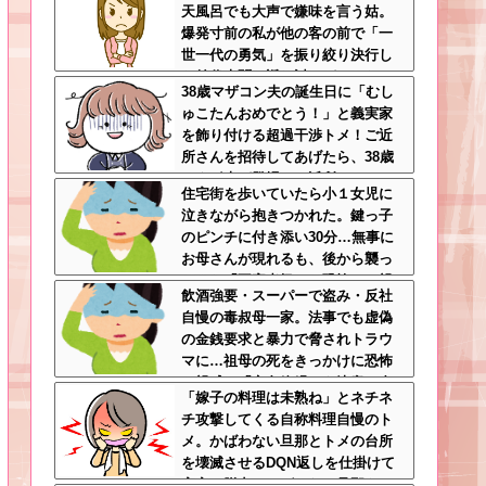
天風呂でも大声で嫌味を言う姑。
刺さりまくり
爆発寸前の私が他の客の前で「一
世一代の勇気」を振り絞り決行し
た前代未聞の返り討ちがこちら←
38歳マザコン夫の誕生日に「むし
身体を張った捨て身の反撃すぎる
ゅこたんおめでとう！」と義実家
を飾り付ける超過干渉トメ！ご近
所さんを招待してあげたら、38歳
メタボ夫が登場して近所のおじい
住宅街を歩いていたら小１女児に
さんが大爆発する事態に
泣きながら抱きつかれた。鍵っ子
のピンチに付き添い30分…無事に
お母さんが現れるも、後から襲っ
てきた「不審者扱いの恐怖」←親
飲酒強要・スーパーで盗み・反社
切心が裏目に出るかもしれない世
自慢の毒叔母一家。法事でも虚偽
の中怖すぎる
の金銭要求と暴力で脅されトラウ
マに…祖母の死をきっかけに恐怖
の親戚と「永久絶縁」を決意←自
「嫁子の料理は未熟ね」とネチネ
分の身の安全を最優先にして大正
チ攻撃してくる自称料理自慢のト
解
メ。かばわない旦那とトメの台所
を壊滅させるDQN返しを仕掛けて
実家に脱出←かばわない旦那も一