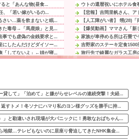
と「あんな物(昼食...
ウトの還暦祝いにホテル食事
、「若い嫁がいるの...
【悲報】吉岡里帆さん、アド
さい…薬を飲まないと眠...
【人工障がい者】 甥(28)
た毒母→「馬鹿娘」と見...
【爆笑動画】ママさん「新し
事でも虚偽の金銭要求と...
家族が車停める所は石畳でそ
にしたんだけどダイソー...
吉野家のステーキ定食1500
「してないよ」←姉が寝...
旅行先で綺麗なガラス工房の
返していた。その結果...
【ウマ娘】美浦寮が主催す
コンがセール中...
旦那のとこのパート事務員(
考えて〜」と何度も言っ...
【衝撃動画】令和のJS、レ
の一方で、近所の婦人...
私「私と結婚して幸せ？」旦
た毒母→「馬鹿娘」と見...
貸して」「泊めて」と嫌がらせレベルの連続突撃！夫経...
返すトメ！冬ソナにハマり私のヨン様グッズを勝手に持...
」と勘違いされ現場が大パニックに！勇敢なおばちゃん...
地獄…テレビもないのに居座り脅迫してきたNHK集金...