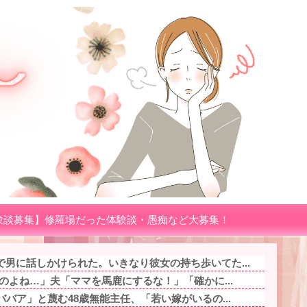
験談募集】修羅場だった体験談・愚痴など大募集！
男に話しかけられた。いきなり彼女の持ち歩いてた...
るのよね…」夫「ママを馬鹿にするな！」「確かに...
ババア」と蔑む48歳無能主任、「若い嫁がいるの...