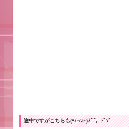
途中ですがこちらも(*ﾉ･ω･)ﾉ⌒。ﾄﾞｿﾞ