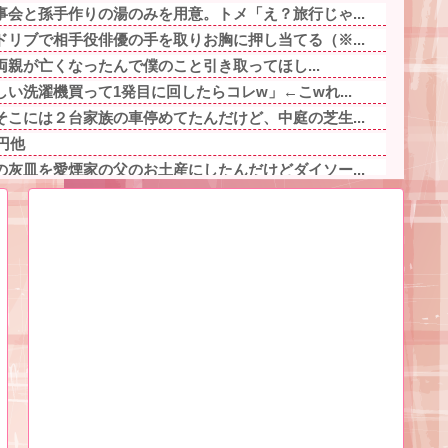
会と孫手作りの湯のみを用意。トメ「え？旅行じゃ...
リブで相手役俳優の手を取りお胸に押し当てる（※...
「両親が亡くなったんで僕のこと引き取ってほし...
い洗濯機買って1発目に回したらコレw」←こwれ...
こには２台家族の車停めてたんだけど、中庭の芝生...
円他
灰皿を愛煙家の父のお土産にしたんだけどダイソー...
る納涼夏祭りで各ウマ娘が出しそうな催し物他
美人)に呼び止められた。すると「あんな物(昼食...
ベチｗｗｗｗｗｗｗｗｗｗｗｗｗｗｗｗｗｗｗｗｗ...
那「お前もそう思うだろ？」→その返事が忘れられ...