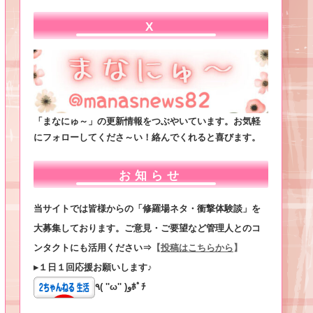
X
「まなにゅ～」の更新情報をつぶやいています。お気軽
にフォローしてくださ～い！絡んでくれると喜びます。
お知らせ
当サイトでは皆様からの「修羅場ネタ・衝撃体験談」を
大募集しております。ご意見・ご要望など管理人とのコ
ンタクトにも活用ください⇒
【
投稿はこちらから
】
▸１日１回応援お願いします♪
٩( ''ω'' )وﾎﾟﾁ