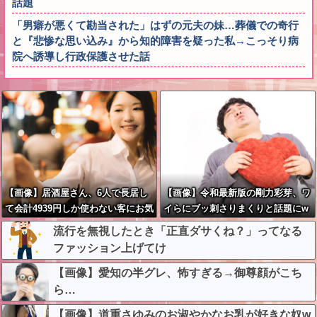
話題
「男癖が悪くて勘当された」はずの元夫の妹…葬儀での奇行
と『悲惨な思い込み』から知的障害を疑った私→こっそり病
院へ誘導し行政保護させた話
【画像】居酒屋さん、6人で長居し
【画像】令和最新版の剛力彩芽、ワ
て会計4939円しか使わない客にお気
イらにブッ刺さりまくりと話題にw
持ち表明してしまう←コレどっちが
w w w w w w w w w w w w
流行を無視したとき「正直ダサくね？」ってなる
悪いんや？？？？？？
ファッション上げてけ
【画像】愛知の半グレ、怖すぎる→御尊顔がこち
ら…
【画像】道重さゆみのお淑やかなお乳が好きな奴w