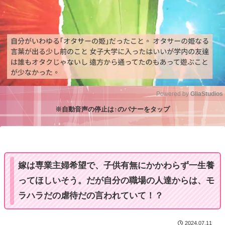
Powered by 
GliaStudios
※自動音声の停止は↑のバナーをタップ
M
u
t
e
嫁は専業主婦希望で、子供有無にかかわらず一生養
ってほしいそう。だが自分の職場の人達からは、モ
ラハラだの虐待だの言われていて！？
2024.07.11