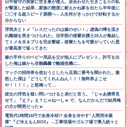
日中留守の実家に空き巣が侵入。居合わせた引きこもりの私
が撃退した結果…家族の態度に耐えかね家を出たら半年後に
〇〇する超スピード展開へ←人生何がきっかけで好転するか
分からない
浮気夫とトメ「レスだったのは嫁のせい！」虚偽の噂を流さ
れ離婚を突きつけられた。法学部の後輩弁護士20人が集結し
てトメ＆夫＆プリを完全撃破←後輩たちを可愛がっていた恩
が最高形で返ってきた
嫁の手作りのベビー用品を父が他人にプレゼント。許可を出
した俺は嫁から非難轟轟で離婚危機に...
マックの招待券を使おうとしたら店員に番号を聞かれた。激
怒した僕は「どうしてくれんねん！！！無料券よこせ
や！！！！」と怒鳴って…
彼女の浮気を疑い問いつけると弟だと言う。「じゃあ携帯見
せて」『え？』え？じゃねーしｗ で、なんだかんだで結局俺
の方が間男だったｗ
電気代1時間16円で全身冷却!? 全身を冷やす“人間用冷蔵
庫”『ど冷えもんBOX』→工事現場やゴルフ場で導入続々と