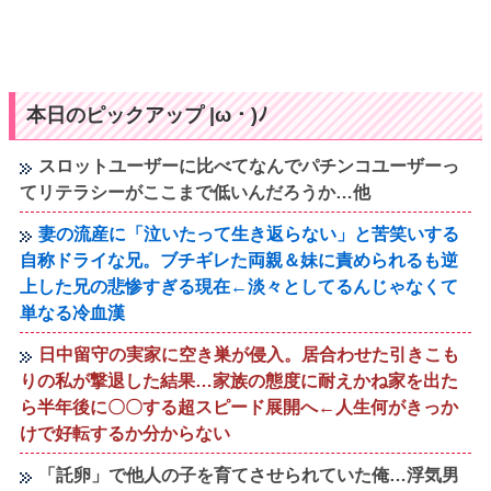
本日のピックアップ |ω・)ﾉ
スロットユーザーに比べてなんでパチンコユーザーっ
てリテラシーがここまで低いんだろうか…他
妻の流産に「泣いたって生き返らない」と苦笑いする
自称ドライな兄。ブチギレた両親＆妹に責められるも逆
上した兄の悲惨すぎる現在←淡々としてるんじゃなくて
単なる冷血漢
日中留守の実家に空き巣が侵入。居合わせた引きこも
りの私が撃退した結果…家族の態度に耐えかね家を出た
ら半年後に〇〇する超スピード展開へ←人生何がきっか
けで好転するか分からない
「託卵」で他人の子を育てさせられていた俺…浮気男