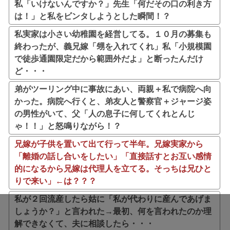
私「いけないんですか？」先生「何だその口の利き方
は！」と私をビンタしようとした瞬間！？
私実家は小さい幼稚園を経営してる。１０月の募集も
終わったが、義兄嫁「甥を入れてくれ」私「小規模園
で徒歩通園限定だから範囲外だよ」と断ったんだけ
ど・・・
弟がツーリング中に事故にあい、両親＋私で病院へ向
かった。病院へ行くと、弟友人と警察官＋ジャージ姿
の男性がいて、父「人の息子に何してくれとんじ
ゃ！！」と怒鳴りながら！？
兄嫁が子供を置いて出て行って半年。兄嫁実家から
「離婚の話し合いをしたい」「直接話すとお互い感情
的になるから兄嫁は代理人を立てる。そっちは兄ひと
りで来い」←は？？？
私が２回流産したら姑に「私が代わりに産んであげま
しょうか？」と言われた→最初、何を言われたのか理
解できなくて、夫に相談したら・・・