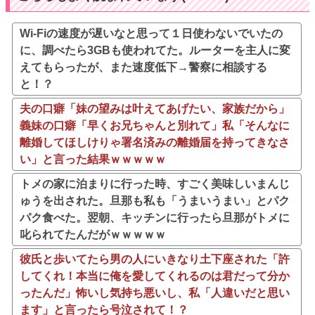
Wi-Fiの速度が遅いなと思って１日使わないでいたの
に、調べたら3GBも使われてた。ルーターを主人に変
えてもらったが、また速度低下→警察に相談する
と！？
夫の口癖「妹の望みは叶えてあげたい、家族だから」
義妹の口癖「早くお兄ちゃんと別れて」私「そんなに
離婚してほしけりゃ署名済みの離婚届を持ってきなさ
い」と言った結果ｗｗｗｗｗ
トメの家に泊まりに行った時、すごく美味しいまんじ
ゅうを出された。旦那も私も「うまいうまい」とパク
パク食べた。翌朝、キッチンに行ったら旦那がトメに
叱られてたんだがｗｗｗｗｗ
彼氏と歩いてたら男の人にいきなり土下座された「許
してくれ！本当に俺を愛してくれるのは君だって分か
ったんだ」怖いし気持ち悪いし、私「人違いだと思い
ます」と言ったら号泣されて！？