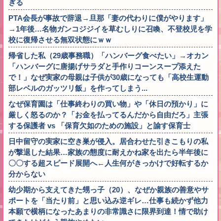
ぎる
PTA会長が事故で辞退→旦那「妻の代わりに僕がやります」
→1年後…名物ガンコジジイを草むしりに召喚、不登校児を学
校に復帰させる無双状態にｗｗ
帰省した私（29歳事務職）「ハンバーグ食べたい」→オカン
「ハンバーグに唐揚げサラダと手作りコーンスープ添えた
で！」なぜ実家の母親は子供が30歳になっても「高校生運動
部レベルのガッツリ飯」を作ってしまう...
なぜ保育園は「仕事終わりの買い物」や「休日の預かり」に
厳しく怒るのか？「お金を払ってるんだから自由だろ」主張
する保護者 vs 「保育欠如のための施設」と諭す保育士
日中留守の実家に空き巣が侵入。居合わせた引きこもりの私
が撃退した結果…家族の態度に耐えかね家を出たら半年後に
〇〇する超スピード展開へ←人生何がきっかけで好転するか
分からない
幼少期から支えてきた甥っ子（20）、なぜか親族の善意やサ
ポートを「当たり前」と思い込み逆ギレ…仕事も続かず他力
本願で横柄になったあまりの非常識さに限界到達！情で助け