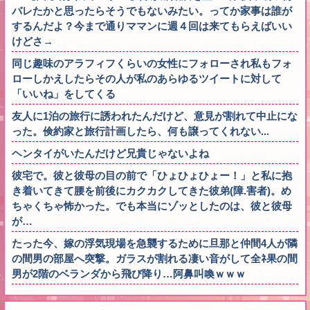
バレたかと思ったらそうでもないみたい。ってか家事は誰が
するんだよ？今まで通りママンに週４回は来てもらえばいい
けどさ→
同じ趣味のアラフィフくらいの女性にフォローされ私もフォ
ローしかえしたらその人が私のあらゆるツイートに対して
「いいね」をしてくる
友人に1泊の旅行に誘われたんだけど、意見が割れて中止にな
った。倹約家と旅行計画したら、何も譲ってくれない...
ヘンタイがいたんだけど兄貴じゃないよね
彼宅で。彼と彼母の目の前で「ひょひょひょー！」と私に抱
き着いてきて腰を前後にカクカクしてきた彼弟(障.害者)。め
ちゃくちゃ怖かった。でも本当にゾッとしたのは、彼と彼母
が…
たった今、嫁の浮気現場を急襲するために旦那と仲間4人が隣
の間男の部屋へ突撃。ガラスが割れる凄い音がして全ﾈ果の間
男が2階のベランダから飛び降り…阿鼻叫喚ｗｗｗ