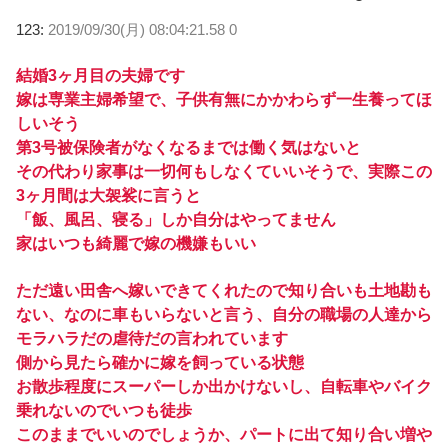
123:
2019/09/30(月) 08:04:21.58 0
結婚3ヶ月目の夫婦です
嫁は専業主婦希望で、子供有無にかかわらず一生養ってほ
しいそう
第3号被保険者がなくなるまでは働く気はないと
その代わり家事は一切何もしなくていいそうで、実際この
3ヶ月間は大袈裟に言うと
「飯、風呂、寝る」しか自分はやってません
家はいつも綺麗で嫁の機嫌もいい
ただ遠い田舎へ嫁いできてくれたので知り合いも土地勘も
ない、なのに車もいらないと言う、自分の職場の人達から
モラハラだの虐待だの言われています
側から見たら確かに嫁を飼っている状態
お散歩程度にスーパーしか出かけないし、自転車やバイク
乗れないのでいつも徒歩
このままでいいのでしょうか、パートに出て知り合い増や