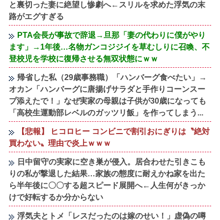
と裏切った妻に絶望し惨劇へ←スリルを求めた浮気の末
路がエグすぎる
PTA会長が事故で辞退→旦那「妻の代わりに僕がやり
ます」→1年後…名物ガンコジジイを草むしりに召喚、不
登校児を学校に復帰させる無双状態にｗｗ
帰省した私（29歳事務職）「ハンバーグ食べたい」→
オカン「ハンバーグに唐揚げサラダと手作りコーンスー
プ添えたで！」なぜ実家の母親は子供が30歳になっても
「高校生運動部レベルのガッツリ飯」を作ってしまう...
【悲報】 ヒコロヒー コンビニで割引おにぎりは〝絶対
買わない〟理由で炎上ｗｗｗ
日中留守の実家に空き巣が侵入。居合わせた引きこも
りの私が撃退した結果…家族の態度に耐えかね家を出た
ら半年後に〇〇する超スピード展開へ←人生何がきっか
けで好転するか分からない
浮気夫とトメ「レスだったのは嫁のせい！」虚偽の噂