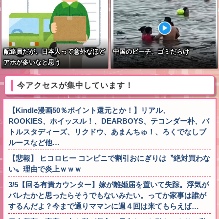
配達員だが、日本人って意外なほど
中国のビーチ。ゴミだらけ
アホが多いなと思う
今アクセスが集中しています！
【Kindle漫画50％ポイント還元とか！】リアル、
ROOKIES、ホイッスル！、DEARBOYS、テコンダー朴、バ
トルスタディーズ、リクドウ、あまんちゅ！、ろくでなしブ
ルースなど他…
【悲報】 ヒコロヒー コンビニで割引おにぎりは〝絶対買わな
い〟理由で炎上ｗｗｗ
3/5【回る有責カウンター】嫁が離婚届を置いて失踪。浮気が
バレたかと思ったらそうでもないみたい。ってか家事は誰が
するんだよ？今まで通りママンに週４回は来てもらえば…