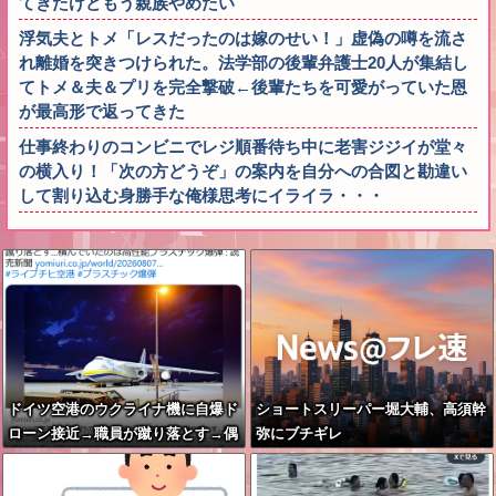
てきたけどもう親族やめたい
浮気夫とトメ「レスだったのは嫁のせい！」虚偽の噂を流さ
れ離婚を突きつけられた。法学部の後輩弁護士20人が集結し
てトメ＆夫＆プリを完全撃破←後輩たちを可愛がっていた恩
が最高形で返ってきた
仕事終わりのコンビニでレジ順番待ち中に老害ジジイが堂々
の横入り！「次の方どうぞ」の案内を自分への合図と勘違い
して割り込む身勝手な俺様思考にイライラ・・・
ドイツ空港のウクライナ機に自爆ド
ショートスリーパー堀大輔、高須幹
ローン接近→職員が蹴り落とす→偶
弥にブチギレ
然起爆装置が壊れセーフ