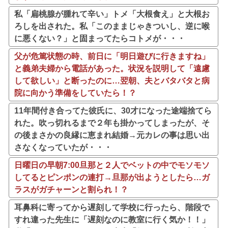
私「扁桃腺が腫れて辛い」トメ「大根食え」と大根お
ろしを出された。私「このままじゃきついし、逆に喉
に悪くない？」と固まってたらコトメが・・・
父が危篤状態の時、前日に「明日遊びに行きますね」
と義弟夫婦から電話があった。状況を説明して「遠慮
して欲しい」と断ったのに…翌朝、夫とバタバタと病
院に向かう準備をしていたら！？
11年間付き合ってた彼氏に、30才になった途端捨てら
れた。吹っ切れるまで２年も掛かってしまったが、そ
の後まさかの良縁に恵まれ結婚→元カレの事は思い出
さなくなっていたが・・・
日曜日の早朝7:00旦那と２人でベットの中でモソモソ
してるとピンポンの連打→旦那が出ようとしたら…ガ
ラスがガチャーンと割られ！？
耳鼻科に寄ってから遅刻して学校に行ったら、階段で
すれ違った先生に「遅刻なのに教室に行く気か！！」