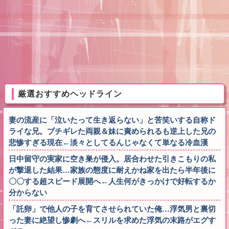
厳選おすすめヘッドライン
妻の流産に「泣いたって生き返らない」と苦笑いする自称ド
ライな兄。ブチギレた両親＆妹に責められるも逆上した兄の
悲惨すぎる現在←淡々としてるんじゃなくて単なる冷血漢
日中留守の実家に空き巣が侵入。居合わせた引きこもりの私
が撃退した結果…家族の態度に耐えかね家を出たら半年後に
〇〇する超スピード展開へ←人生何がきっかけで好転するか
分からない
「託卵」で他人の子を育てさせられていた俺…浮気男と裏切
った妻に絶望し惨劇へ←スリルを求めた浮気の末路がエグす