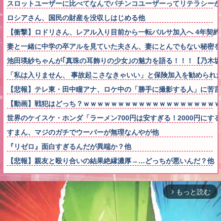
スロットユーザーに比べてなんでパチンコユーザーってリテラシーが
ロシアさん、国民の財産を没収しはじめる他
【衝撃】ロドリさん、レアル入り目前から一転バルサ加入へ 4年契約
妻と一緒に中学の卒アルを見ていた夫さん、妻にとんでもない秘密を
池田瑛紗ちゃんが｢真珠の耳飾りの少女｣の魅力を語る！！！【乃木坂
「私は入りません、 事故起こさなきゃいい」と保険加入を勧められ
【悲報】テレ東・田中瞳アナ、ロケ中の「勝手に撮影する人」に苦言
【動画】戦犯はどっち？ｗｗｗｗｗｗｗｗｗｗｗｗｗｗｗｗｗｗｗｗ
世界のケイスケ・ホンダ「ラーメン700円は安すぎる！2000円にす
すまん、マジのガチでウーバーが無理なんやが他
『リゼロ』面白すぎるんだが異端か？他
【悲報】親友と殴り合いの結果絶縁濃厚→…どっちが悪いんだ？他
もっと読む
arrow_forward_ios