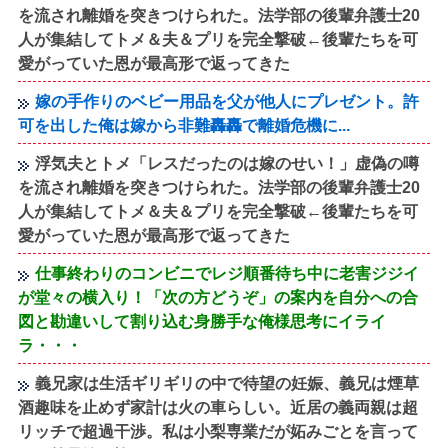
を流され離婚を突きつけられた。法学部の後輩弁護士20
人が集結してトメ＆夫＆プリを完全撃破←後輩たちを可
愛がっていた恩が最高形で返ってきた
嫁の手作りのベビー用品を父が他人にプレゼント。許
可を出した俺は嫁から非難轟轟で離婚危機に...
浮気夫とトメ「レスだったのは嫁のせい！」虚偽の噂
を流され離婚を突きつけられた。法学部の後輩弁護士20
人が集結してトメ＆夫＆プリを完全撃破←後輩たちを可
愛がっていた恩が最高形で返ってきた
仕事終わりのコンビニでレジ順番待ち中に老害ジジイ
が堂々の横入り！「次の方どうぞ」の案内を自分への合
図と勘違いして割り込む身勝手な俺様思考にイライ
ラ・・・
義兄家は生活ギリギリの中で待望の妊娠、義兄は煙草
酒趣味を止めず家計は火の車らしい。近居の義両親は超
リッチで超過干渉。私は小梨専業だが妬みごとを言って