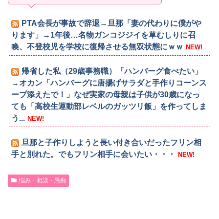
PTA会長が事故で辞退→旦那「妻の代わりに僕がや
ります」→1年後…名物ガンコジジイを草むしりに召
喚、不登校児を学校に復帰させる無双状態にｗｗ
NEW!
帰省した私（29歳事務職）「ハンバーグ食べたい」
→オカン「ハンバーグに唐揚げサラダと手作りコーンス
ープ添えたで！」なぜ実家の母親は子供が30歳になっ
ても「高校生運動部レベルのガッツリ飯」を作ってしま
う...
NEW!
旦那と子作りしようと長い付き合いだったフリン相
手と別れた。でもフリン相手に会いたい・・・
NEW!
悩み・相談・愚痴