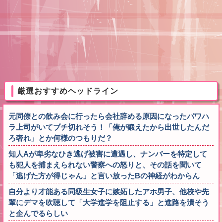
厳選おすすめヘッドライン
元同僚との飲み会に行ったら会社辞める原因になったパワハ
ラ上司がいてブチ切れそう！「俺が鍛えたから出世したんだ
ろ奢れ」とか何様のつもりだ？
知人Aが卑劣なひき逃げ被害に遭遇し、ナンバーを特定して
も犯人を捕まえられない警察への怒りと、その話を聞いて
「逃げた方が得じゃん」と言い放ったBの神経がわからん
自分より才能ある同級生女子に嫉妬したアホ男子、他校や先
輩にデマを吹聴して「大学進学を阻止する」と進路を潰そう
と企んでるらしい