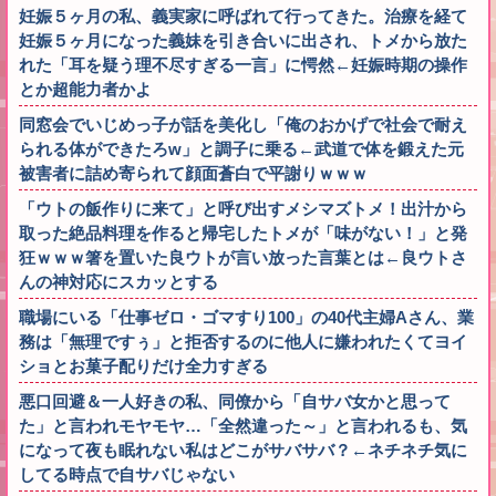
妊娠５ヶ月の私、義実家に呼ばれて行ってきた。治療を経て
妊娠５ヶ月になった義妹を引き合いに出され、トメから放た
れた「耳を疑う理不尽すぎる一言」に愕然←妊娠時期の操作
とか超能力者かよ
同窓会でいじめっ子が話を美化し「俺のおかげで社会で耐え
られる体ができたろw」と調子に乗る←武道で体を鍛えた元
被害者に詰め寄られて顔面蒼白で平謝りｗｗｗ
「ウトの飯作りに来て」と呼び出すメシマズトメ！出汁から
取った絶品料理を作ると帰宅したトメが「味がない！」と発
狂ｗｗｗ箸を置いた良ウトが言い放った言葉とは←良ウトさ
んの神対応にスカッとする
職場にいる「仕事ゼロ・ゴマすり100」の40代主婦Aさん、業
務は「無理ですぅ」と拒否するのに他人に嫌われたくてヨイ
ショとお菓子配りだけ全力すぎる
悪口回避＆一人好きの私、同僚から「自サバ女かと思って
た」と言われモヤモヤ…「全然違った～」と言われるも、気
になって夜も眠れない私はどこがサバサバ？←ネチネチ気に
してる時点で自サバじゃない