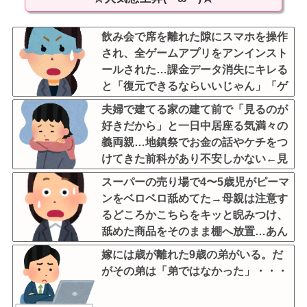
飲み会で席を離れた隙にスマホを操作
され、全ゲームアプリをアンインスト
ールされた…課金データ消失にキレる
と「復元できるならいいじゃん」「ゲ
ーム如きで」と逆ギレして帰走
夫婦で建てる家の建て前で「見るのが
好きだから」と一日中居座る気満々の
義両親…地鎮祭でお金の話やケチをつ
けてきた前科があり不安しかない←見
るのが好きとか完全に野次馬の思考
スーパーの売り場で4〜5歳児がピーマ
ンをベロベロ舐めてた→母親は注意す
るどころかこちらをキッと睨みつけ、
舐めた商品をそのまま棚へ放置…あん
なの初めて見た・・・
嫁には歳が離れた9歳の弟がいる。だ
がその弟は「弟ではなかった」・・・