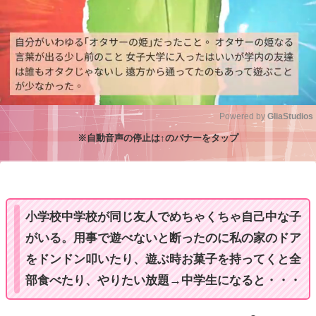
Powered by 
GliaStudios
※自動音声の停止は↑のバナーをタップ
M
u
t
e
小学校中学校が同じ友人でめちゃくちゃ自己中な子
がいる。用事で遊べないと断ったのに私の家のドア
をドンドン叩いたり、遊ぶ時お菓子を持ってくと全
部食べたり、やりたい放題→中学生になると・・・