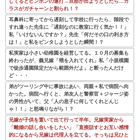
してるとピンポンの連打→旦那が出ようとしたら…ガ
ラスがガチャーンと割られ！？
耳鼻科に寄ってから遅刻して学校に行ったら、階段で
すれ違った先生に「遅刻なのに教室に行く気か！！」
私「いけないんですか？」先生「何だその口の利き方
は！」と私をビンタしようとした瞬間！？
私実家は小さい幼稚園を経営してる。１０月の募集も
終わったが、義兄嫁「甥を入れてくれ」私「小規模園
で徒歩通園限定だから範囲外だよ」と断ったんだけ
ど・・・
弟がツーリング中に事故にあい、両親＋私で病院へ向
かった。病院へ行くと、弟友人と警察官＋ジャージ姿
の男性がいて、父「人の息子に何してくれとんじ
ゃ！！」と怒鳴りながら！？
兄嫁が子供を置いて出て行って半年。兄嫁実家から
「離婚の話し合いをしたい」「直接話すとお互い感情
的になるから兄嫁は代理人を立てる。そっちは兄ひと