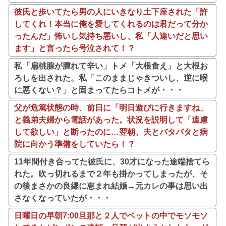
彼氏と歩いてたら男の人にいきなり土下座された「許
してくれ！本当に俺を愛してくれるのは君だって分か
ったんだ」怖いし気持ち悪いし、私「人違いだと思い
ます」と言ったら号泣されて！？
私「扁桃腺が腫れて辛い」トメ「大根食え」と大根お
ろしを出された。私「このままじゃきついし、逆に喉
に悪くない？」と固まってたらコトメが・・・
父が危篤状態の時、前日に「明日遊びに行きますね」
と義弟夫婦から電話があった。状況を説明して「遠慮
して欲しい」と断ったのに…翌朝、夫とバタバタと病
院に向かう準備をしていたら！？
11年間付き合ってた彼氏に、30才になった途端捨てら
れた。吹っ切れるまで２年も掛かってしまったが、そ
の後まさかの良縁に恵まれ結婚→元カレの事は思い出
さなくなっていたが・・・
日曜日の早朝7:00旦那と２人でベットの中でモソモソ