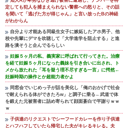
知人Aが卑劣なひき逃げ被害に遭遇し、ナンバーを特
定しても犯人を捕まえられない警察への怒りと、その話
を聞いて「逃げた方が得じゃん」と言い放ったBの神経
がわからん
自分より才能ある同級生女子に嫉妬したアホ男子、他
校や先輩にデマを吹聴して「大学進学を阻止する」と進
路を潰そうと企んでるらしい
妊娠５ヶ月の私、義実家に呼ばれて行ってきた。治療
を経て妊娠５ヶ月になった義妹を引き合いに出され、ト
メから放たれた「耳を疑う理不尽すぎる一言」に愕然←
妊娠時期の操作とか超能力者かよ
同窓会でいじめっ子が話を美化し「俺のおかげで社会
で耐えられる体ができたろw」と調子に乗る←武道で体
を鍛えた元被害者に詰め寄られて顔面蒼白で平謝りｗｗ
ｗ
子供達のリクエストでシーフードカレーを作り子供達
とハフハフしていたら帰宅した夫がキレるキレる。夫