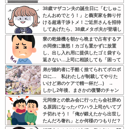
38歳マザコン夫の誕生日に「むしゅこ
たんおめでとう！」と義実家を飾り付
ける超過干渉トメ！ご近所さんを招待
してあげたら、38歳メタボ夫が登場し
て近所のおじいさんが大爆発する事態
寮の乾燥機を朝から晩まで占有するア
に
ホ同僚に激怒！カゴも置かずに放置
し、出し入れ用に提供したゴミ袋すら
返さない…上司に相談しても「困って
るのはお前だけだから我慢しろ」←は
弟が婚約者に手酷く捨てられてボロボ
ぁ？！
ロに… 私(わたしが制裁してやりた
いけど弟のケアで精一杯だ…) →
しかし2年後、まさかの復讐のチャン
ス。姉が捨て身の一撃をかました
元同僚との飲み会に行ったら会社辞め
が………
る原因になったパワハラ上司がいてブ
チ切れそう！「俺が鍛えたから出世し
たんだろ奢れ」とか何様のつもりだ？