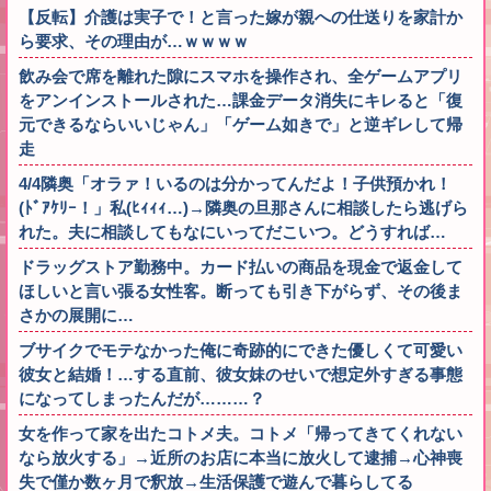
【反転】介護は実子で！と言った嫁が親への仕送りを家計か
ら要求、その理由が…ｗｗｗｗ
飲み会で席を離れた隙にスマホを操作され、全ゲームアプリ
をアンインストールされた…課金データ消失にキレると「復
元できるならいいじゃん」「ゲーム如きで」と逆ギレして帰
走
4/4隣奥「オラァ！いるのは分かってんだよ！子供預かれ！
(ﾄﾞｱｹﾘｰ！」私(ﾋｨｨｨ…)→隣奥の旦那さんに相談したら逃げら
れた。夫に相談してもなにいってだこいつ。どうすれば…
ドラッグストア勤務中。カード払いの商品を現金で返金して
ほしいと言い張る女性客。断っても引き下がらず、その後ま
さかの展開に…
ブサイクでモテなかった俺に奇跡的にできた優しくて可愛い
彼女と結婚！…する直前、彼女妹のせいで想定外すぎる事態
になってしまったんだが………？
女を作って家を出たコトメ夫。コトメ「帰ってきてくれない
なら放火する」→近所のお店に本当に放火して逮捕→心神喪
失で僅か数ヶ月で釈放→生活保護で遊んで暮らしてる