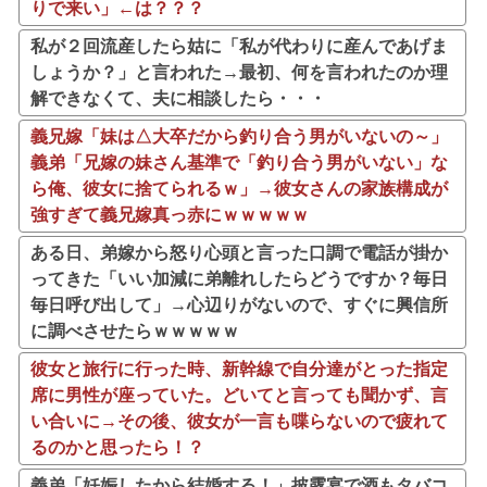
りで来い」←は？？？
私が２回流産したら姑に「私が代わりに産んであげま
しょうか？」と言われた→最初、何を言われたのか理
解できなくて、夫に相談したら・・・
義兄嫁「妹は△大卒だから釣り合う男がいないの～」
義弟「兄嫁の妹さん基準で「釣り合う男がいない」な
ら俺、彼女に捨てられるｗ」→彼女さんの家族構成が
強すぎて義兄嫁真っ赤にｗｗｗｗｗ
ある日、弟嫁から怒り心頭と言った口調で電話が掛か
ってきた「いい加減に弟離れしたらどうですか？毎日
毎日呼び出して」→心辺りがないので、すぐに興信所
に調べさせたらｗｗｗｗｗ
彼女と旅行に行った時、新幹線で自分達がとった指定
席に男性が座っていた。どいてと言っても聞かず、言
い合いに→その後、彼女が一言も喋らないので疲れて
るのかと思ったら！？
義弟「妊娠したから結婚する！」披露宴で酒もタバコ