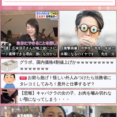
【謎】広末涼子さんが地上波にスピ
【衝撃画像】中学生「先生！水泳で
ード復帰できる理由、誰にも分から
水着になるのイヤです！」先生「分
ない・・・
かった」→結果まさかの『こう』な
グラボ、国内価格4割値上げかｗｗｗｗｗｗｗｗｗ
ってしまうw w w w w w w
ｗｗｗｗｗｗｗ
お前ら急げ！怪しい外人みつけたら法務省に
NEW
タレコミしてみろ！意外と仕事するぞ？
【悲報】キャバクラの女の子、お肉を噛み切れな
い顎になってしまう・・・