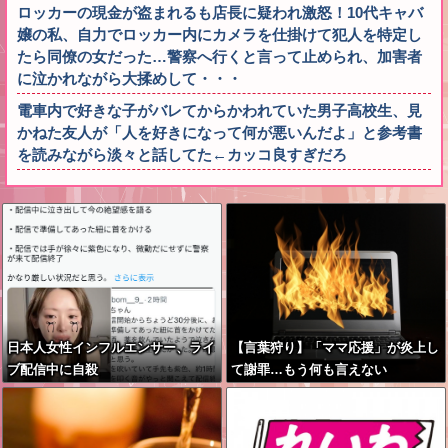
ロッカーの現金が盗まれるも店長に疑われ激怒！10代キャバ
嬢の私、自力でロッカー内にカメラを仕掛けて犯人を特定し
たら同僚の女だった…警察へ行くと言って止められ、加害者
に泣かれながら大揉めして・・・
電車内で好きな子がバレてからかわれていた男子高校生、見
かねた友人が「人を好きになって何が悪いんだよ」と参考書
を読みながら淡々と話してた←カッコ良すぎだろ
日本人女性インフルエンサー、ライ
【言葉狩り】「ママ応援」が炎上し
ブ配信中に自殺
て謝罪…もう何も言えない