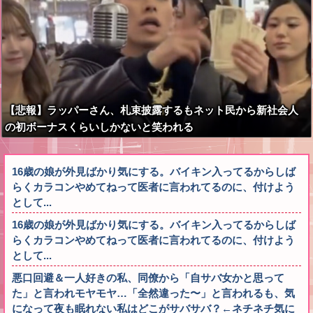
【悲報】ラッパーさん、札束披露するもネット民から新社会人
の初ボーナスくらいしかないと笑われる
16歳の娘が外見ばかり気にする。バイキン入ってるからしば
らくカラコンやめてねって医者に言われてるのに、付けよう
として...
16歳の娘が外見ばかり気にする。バイキン入ってるからしば
らくカラコンやめてねって医者に言われてるのに、付けよう
として...
悪口回避＆一人好きの私、同僚から「自サバ女かと思って
た」と言われモヤモヤ…「全然違った〜」と言われるも、気
になって夜も眠れない私はどこがサバサバ？←ネチネチ気に