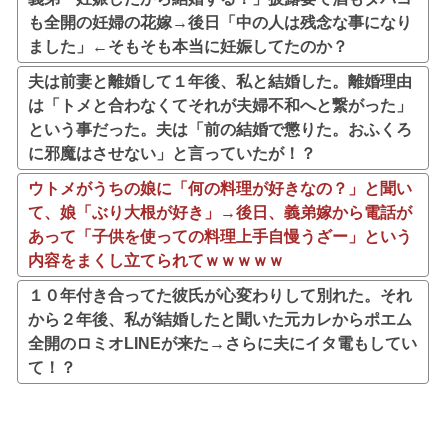
も全開の妊婦の花嫁→後日「中の人は残念な事になり
ました」←そもそも本当に妊娠してたのか？
夫は前妻と離婚して１年後、私と結婚した。離婚理由
は「トメと合わなくてそれが夫婦不和へと繋がった」
という事だった。夫は「前の結婚で懲りた。おふくろ
に邪魔はさせない」と言っていたが！？
ウトメがうちの娘に「何の料理が好きなの？」と聞い
て、娘「ぶり大根が好き」→後日、義弟嫁から電話が
あって「子供を使っての料理上手自慢うざー」という
内容をまくし立てられてｗｗｗｗｗ
１０年付き合ってた彼氏が心変わりして別れた。それ
から２年後、私が結婚したと聞いた元カレからポエム
全開のロミオLINEが来た→さらに夫にイタ電もしてい
て！？