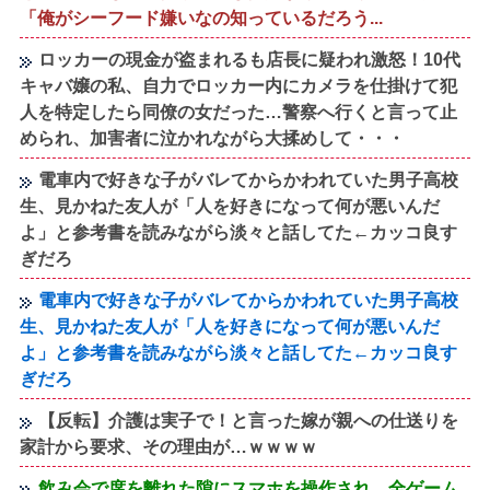
「俺がシーフード嫌いなの知っているだろう...
ロッカーの現金が盗まれるも店長に疑われ激怒！10代
キャバ嬢の私、自力でロッカー内にカメラを仕掛けて犯
人を特定したら同僚の女だった…警察へ行くと言って止
められ、加害者に泣かれながら大揉めして・・・
電車内で好きな子がバレてからかわれていた男子高校
生、見かねた友人が「人を好きになって何が悪いんだ
よ」と参考書を読みながら淡々と話してた←カッコ良す
ぎだろ
電車内で好きな子がバレてからかわれていた男子高校
生、見かねた友人が「人を好きになって何が悪いんだ
よ」と参考書を読みながら淡々と話してた←カッコ良す
ぎだろ
【反転】介護は実子で！と言った嫁が親への仕送りを
家計から要求、その理由が…ｗｗｗｗ
飲み会で席を離れた隙にスマホを操作され、全ゲーム