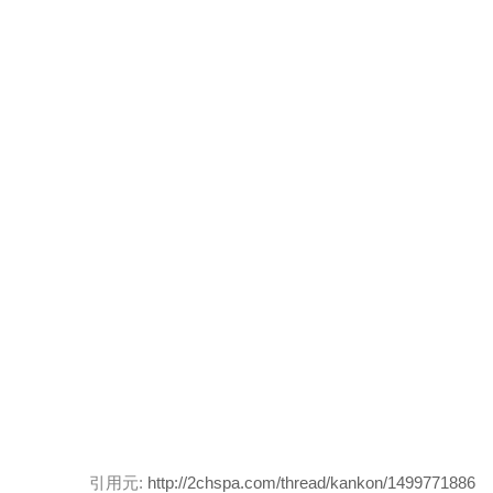
引用元:
http://2chspa.com/thread/kankon/1499771886