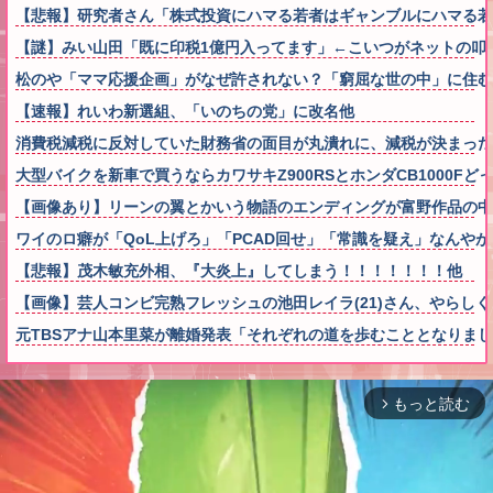
【悲報】研究者さん「株式投資にハマる若者はギャンブルにハマる若
【謎】みい山田「既に印税1億円入ってます」←こいつがネットの叩
松のや「ママ応援企画」がなぜ許されない？「窮屈な世の中」に住む
【速報】れいわ新選組、「いのちの党」に改名他
消費税減税に反対していた財務省の面目が丸潰れに、減税が決まった
大型バイクを新車で買うならカワサキZ900RSとホンダCB1000Fど
【画像あり】リーンの翼とかいう物語のエンディングが富野作品の中
ワイのロ癖が「QoL上げろ」「PCAD回せ」「常識を疑え」なんやが
【悲報】茂木敏充外相、『大炎上』してしまう！！！！！！！他
【画像】芸人コンビ完熟フレッシュの池田レイラ(21)さん、やらし
元TBSアナ山本里菜が離婚発表「それぞれの道を歩むこととなりま
もっと読む
arrow_forward_ios