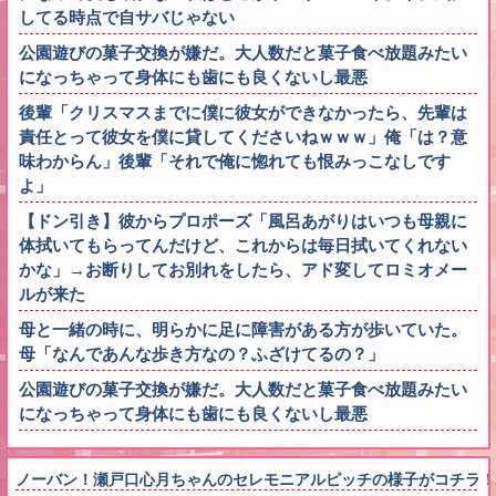
してる時点で自サバじゃない
公園遊びの菓子交換が嫌だ。大人数だと菓子食べ放題みたい
になっちゃって身体にも歯にも良くないし最悪
後輩「クリスマスまでに僕に彼女ができなかったら、先輩は
責任とって彼女を僕に貸してくださいねｗｗｗ」俺「は？意
味わからん」後輩「それで俺に惚れても恨みっこなしです
よ」
【ドン引き】彼からプロポーズ「風呂あがりはいつも母親に
体拭いてもらってんだけど、これからは毎日拭いてくれない
かな」→お断りしてお別れをしたら、アド変してロミオメー
ルが来た
母と一緒の時に、明らかに足に障害がある方が歩いていた。
母「なんであんな歩き方なの？ふざけてるの？」
公園遊びの菓子交換が嫌だ。大人数だと菓子食べ放題みたい
になっちゃって身体にも歯にも良くないし最悪
ノーバン！瀬戸口心月ちゃんのセレモニアルピッチの様子がコチラ！