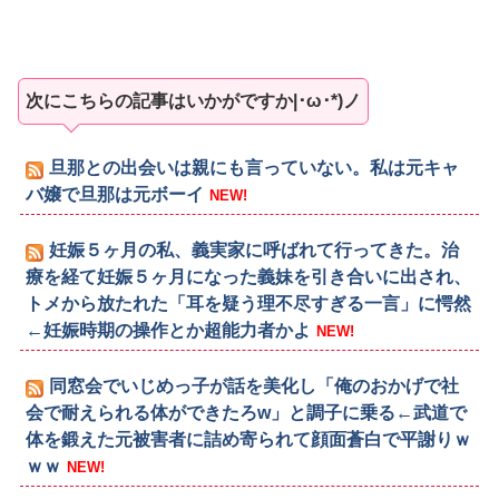
次にこちらの記事はいかがですか|･ω･*)ノ
旦那との出会いは親にも言っていない。私は元キャ
バ嬢で旦那は元ボーイ
NEW!
妊娠５ヶ月の私、義実家に呼ばれて行ってきた。治
療を経て妊娠５ヶ月になった義妹を引き合いに出され、
トメから放たれた「耳を疑う理不尽すぎる一言」に愕然
←妊娠時期の操作とか超能力者かよ
NEW!
同窓会でいじめっ子が話を美化し「俺のおかげで社
会で耐えられる体ができたろw」と調子に乗る←武道で
体を鍛えた元被害者に詰め寄られて顔面蒼白で平謝りｗ
ｗｗ
NEW!