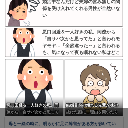
婚活中なんだけど夫婦の営み無しの関
係を受け入れてくれる男性が全然いな
い
悪口回避＆一人好きの私、同僚から
「自サバ女かと思ってた」と言われモ
ヤモヤ…「全然違った～」と言われる
も、気になって夜も眠れない私はどこ
がサバサバ？←ネチネチ気にしてる時
点で自サバじゃない
悪口回避＆一人好きの私、同
結婚目前の頼れる先輩が魂の
僚から「自サバ女かと思って
抜けた顔に…理由を聞いたら
た」と言われモヤモヤ…「全
未上場の仮想通貨に1000万＆
母と一緒の時に、明らかに足に障害がある方が歩いてい
然違った～」と言われるも、
両家からの祝い金まで全額ぶ