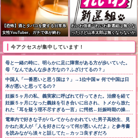
【恐怖】酒とタバコを愛する日常系
れいわ信者「れいわ新選組は無くな
女性YouTuber、ガチで体が終わ
ったけど山本太郎は無くならないか
る・・・
らね。山本太郎Forever????」
今アクセスが集中しています！
母と一緒の時に、明らかに足に障害がある方が歩いていた。
母「なんであんな歩き方なの？ふざけてるの？」
中国人「一番悪いと思う国は？」→1位中国ｗ 何で中国は日
本が悪いと思ってるの？
妊娠５ヶ月の私、義実家に呼ばれて行ってきた。治療を経て
妊娠５ヶ月になった義妹を引き合いに出され、トメから放た
れた「耳を疑う理不尽すぎる一言」に愕然←妊娠時期の操…
電車内で好きな子がバレてからかわれていた男子高校生、見
かねた友人が「人を好きになって何が悪いんだよ」と参考書
を読みながら淡々と話してた←カッコ良すぎだろ