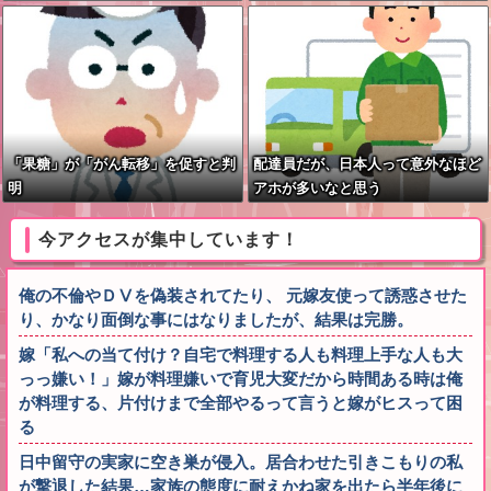
「最も強い勢力で接近！（伊勢湾台
風級」台風13号と15号「中国本土で
ぶつかり合う（前代未聞」→
「果糖」が「がん転移」を促すと判
配達員だが、日本人って意外なほど
明
アホが多いなと思う
今アクセスが集中しています！
俺の不倫やＤⅤを偽装されてたり、 元嫁友使って誘惑させた
り、かなり面倒な事にはなりましたが、結果は完勝。
嫁「私への当て付け？自宅で料理する人も料理上手な人も大
っっ嫌い！」嫁が料理嫌いで育児大変だから時間ある時は俺
が料理する、片付けまで全部やるって言うと嫁がヒスって困
る
日中留守の実家に空き巣が侵入。居合わせた引きこもりの私
が撃退した結果…家族の態度に耐えかね家を出たら半年後に