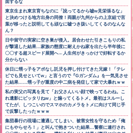
面するな
東京生まれ東京育ちなのに「訛ってるから嘘w見栄張るな」
と決めつける地方出身の同僚！両親が九州からの上京組で言
葉が移ったと説明しても頑なに嘘つき扱いしてくるのなんな
ん？
日中留守の実家に空き巣が侵入。居合わせた引きこもりの私
が撃退した結果…家族の態度に耐えかね家を出たら半年後に
〇〇する超スピード展開へ←人生何がきっかけで好転するか
分からない
休日に甥っ子をアポなし託児を押し付けてきた兄嫁！「テレ
ビでも見せといてw」と言うので『Gガンダム』を一気見させ
た結果……甥っ子が重度の中二病を発症して家で大暴れｗｗ
私の実父の写真を見て「お父さんいい顔で映ってるわね。こ
れ遺影にピッタリねw」と煽ってくるトメ。最初はスルーし
てたが、しつこいのでスマホのカメラをトメに向けて同じ手
で反撃したったｗｗｗ
集団暴行の現場に遭遇してしまい、被害女性を守るため「俺
にもやらせろ！」と叫んで抱きついた結果…警察に連行され