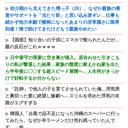
幼少期から支えてきた甥っ子（20）、なぜか親族の善
意やサポートを「当たり前」と思い込み逆ギレ…仕事も
続かず他力本願で横柄になったあまりの非常識さに限界
到達！情で助けてきたけどもう親族やめたい
【困惑】知り合いの子供にスマホで殴られたんだが…
親の反応がこれｗｗｗｗ
日中留守の実家に空き巣が侵入。居合わせた引きこも
りの私が撃退した結果…家族の態度に耐えかね家を出た
ら半年後に〇〇する超スピード展開へ←人生何がきっか
けで好転するか分からない
「託卵」で他人の子を育てさせられていた俺…浮気男
と裏切った妻に絶望し惨劇へ←スリルを求めた浮気の末
路がエグすぎる
韓国人「台風で品不足になった沖縄のスーパーに行っ
てみたら、なぜか辛ラーメンだけ売れ残っていたんで
す…」他