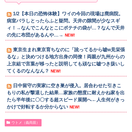
1/2【本日の恐怖体験】ワイの今回の現場は廃病院。
病室バラしとったらふと疑問。天井の隙間が少なスギ
ィ！→なんでこんなとこにポテチの袋が…？なんで天井
の先に布団があるんや…→
NEW!
東京生まれ東京育ちなのに「訛ってるから嘘w見栄張
るな」と決めつける地方出身の同僚！両親が九州からの
上京組で言葉が移ったと説明しても頑なに嘘つき扱いし
てくるのなんなん？
NEW!
日中留守の実家に空き巣が侵入。居合わせた引きこ
もりの私が撃退した結果…家族の態度に耐えかね家を出
たら半年後に〇〇する超スピード展開へ←人生何がきっ
かけで好転するか分からない
NEW!
ウトメ（義両親）