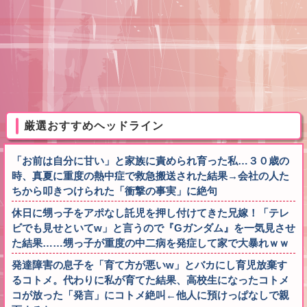
厳選おすすめヘッドライン
「お前は自分に甘い」と家族に責められ育った私…３０歳の
時、真夏に重度の熱中症で救急搬送された結果→会社の人た
ちから叩きつけられた「衝撃の事実」に絶句
休日に甥っ子をアポなし託児を押し付けてきた兄嫁！「テレ
ビでも見せといてw」と言うので『Gガンダム』を一気見させ
た結果……甥っ子が重度の中二病を発症して家で大暴れｗｗ
発達障害の息子を「育て方が悪いw」とバカにし育児放棄す
るコトメ。代わりに私が育てた結果、高校生になったコトメ
コが放った「発言」にコトメ絶叫←他人に預けっぱなしで親