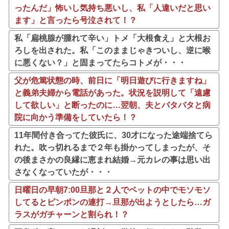
ったんだ」怖いし気持ち悪いし、私「人違いだと思い
ます」と言ったら号泣されて！？
私「扁桃腺が腫れて辛い」トメ「大根食え」と大根お
ろしを出された。私「このままじゃきついし、逆に喉
に悪くない？」と固まってたらコトメが・・・
父が危篤状態の時、前日に「明日遊びに行きますね」
と義弟夫婦から電話があった。状況を説明して「遠慮
して欲しい」と断ったのに…翌朝、夫とバタバタと病
院に向かう準備をしていたら！？
11年間付き合ってた彼氏に、30才になった途端捨てら
れた。吹っ切れるまで２年も掛かってしまったが、そ
の後まさかの良縁に恵まれ結婚→元カレの事は思い出
さなくなっていたが・・・
日曜日の早朝7:00旦那と２人でベットの中でモソモソ
してるとピンポンの連打→旦那が出ようとしたら…ガ
ラスがガチャーンと割られ！？