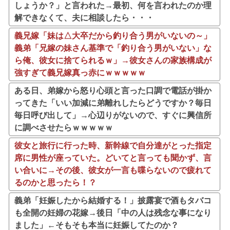
しょうか？」と言われた→最初、何を言われたのか理
解できなくて、夫に相談したら・・・
義兄嫁「妹は△大卒だから釣り合う男がいないの～」
義弟「兄嫁の妹さん基準で「釣り合う男がいない」な
ら俺、彼女に捨てられるｗ」→彼女さんの家族構成が
強すぎて義兄嫁真っ赤にｗｗｗｗｗ
ある日、弟嫁から怒り心頭と言った口調で電話が掛か
ってきた「いい加減に弟離れしたらどうですか？毎日
毎日呼び出して」→心辺りがないので、すぐに興信所
に調べさせたらｗｗｗｗｗ
彼女と旅行に行った時、新幹線で自分達がとった指定
席に男性が座っていた。どいてと言っても聞かず、言
い合いに→その後、彼女が一言も喋らないので疲れて
るのかと思ったら！？
義弟「妊娠したから結婚する！」披露宴で酒もタバコ
も全開の妊婦の花嫁→後日「中の人は残念な事になり
ました」←そもそも本当に妊娠してたのか？