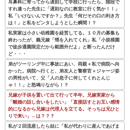
耳鼻科に寄ってから遅刻して学校に行ったら、階段で
すれ違った先生に「遅刻なのに教室に行く気か！！」
私「いけないんですか？」先生「何だその口の利き方
は！」と私をビンタしようとした瞬間！？
私実家は小さい幼稚園を経営してる。１０月の募集も
終わったが、義兄嫁「甥を入れてくれ」私「小規模園
で徒歩通園限定だから範囲外だよ」と断ったんだけ
ど・・・
弟がツーリング中に事故にあい、両親＋私で病院へ向
かった。病院へ行くと、弟友人と警察官＋ジャージ姿
の男性がいて、父「人の息子に何してくれとんじ
ゃ！！」と怒鳴りながら！？
兄嫁が子供を置いて出て行って半年。兄嫁実家から
「離婚の話し合いをしたい」「直接話すとお互い感情
的になるから兄嫁は代理人を立てる。そっちは兄ひと
りで来い」←は？？？
私が２回流産したら姑に「私が代わりに産んであげま