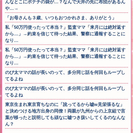
んなとこにポテチの袋が…？なんで天井の先に布団があるん
や…→
「お母さんも３歳、いつもおつかれさま、ありがとう」
私「50万円使ったって本当？」監査ママ「来月には絶対返す
から…」→約束を信じて待った結果、警察に通報することに
なり…
私「50万円使ったって本当？」監査ママ「来月には絶対返す
から…」→約束を信じて待った結果、警察に通報することに
なり…
のび太ママの話が長いのって、多分同じ話を何回もループし
てるよね
のび太ママの話が長いのって、多分同じ話を何回もループし
てるよね
東京生まれ東京育ちなのに「訛ってるから嘘w見栄張るな」
と決めつける地方出身の同僚！両親が九州からの上京組で言
葉が移ったと説明しても頑なに嘘つき扱いしてくるのなんな
ん？