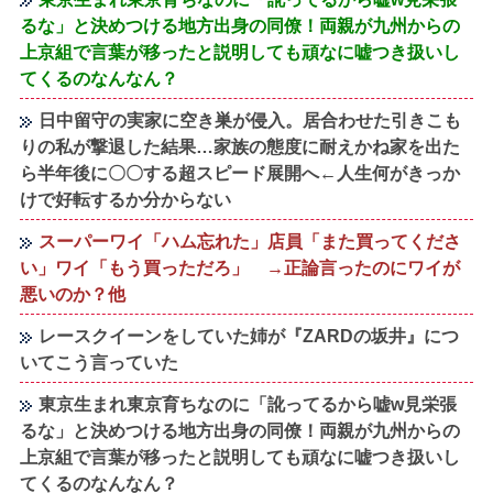
るな」と決めつける地方出身の同僚！両親が九州からの
上京組で言葉が移ったと説明しても頑なに嘘つき扱いし
てくるのなんなん？
日中留守の実家に空き巣が侵入。居合わせた引きこも
りの私が撃退した結果…家族の態度に耐えかね家を出た
ら半年後に〇〇する超スピード展開へ←人生何がきっか
けで好転するか分からない
スーパーワイ「ハム忘れた」店員「また買ってくださ
い」ワイ「もう買っただろ」 →正論言ったのにワイが
悪いのか？他
レースクイーンをしていた姉が『ZARDの坂井』につ
いてこう言っていた
東京生まれ東京育ちなのに「訛ってるから嘘w見栄張
るな」と決めつける地方出身の同僚！両親が九州からの
上京組で言葉が移ったと説明しても頑なに嘘つき扱いし
てくるのなんなん？