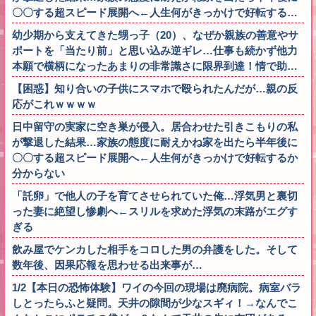
〇〇する超スピード展開へ←人生何がきっかけで好転する…
幼少期から支えてきた甥っ子（20）、なぜか親族の善意やサ
ポートを「当たり前」と思い込み逆ギレ…仕事も続かず他力
本願で横柄になったあまりの非常識さに限界到達！情で助…
【困惑】知り合いの子供にスマホで殴られたんだが…親の反
応がこれｗｗｗｗ
日中留守の実家に空き巣が侵入。居合わせた引きこもりの私
が撃退した結果…家族の態度に耐えかね家を出たら半年後に
〇〇する超スピード展開へ←人生何がきっかけで好転するか
分からない
「託卵」で他人の子を育てさせられていた俺…浮気男と裏切
った妻に絶望し惨劇へ←スリルを求めた浮気の末路がエグす
ぎる
飲み屋でケンカした相手をコロした男の弁護をした。そして
数年後、因果応報を思わせる出来事が…
1/2【本日の恐怖体験】ワイの今回の現場は廃病院。病室バラ
しとったらふと疑問。天井の隙間が少なスギィ！→なんでこ