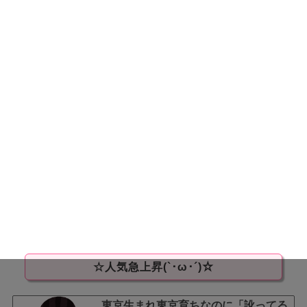
☆人気急上昇(`･ω･´)☆
東京生まれ東京育ちなのに「訛ってる