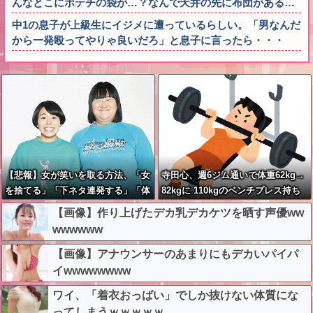
んなとこにポテチの袋が…？なんで天井の先に布団がある…
中1の息子が上級生にイジメに遭っているらしい。「男なんだ
から一発殴ってやりゃ良いだろ」と息子に言ったら・・・
【悲報】女が笑いを取る方法、「女
寺田心、週6ジム通いで体重62kg→
を捨てる」「下ネタ連発する」「体
82kgに 110kgのベンチプレス持ち
を張る」しかないｗｗｗｗｗ
上げる姿披露
【画像】作り上げたデカ乳デカケツを晒す声優ww
wwwwww
【画像】アナウンサーのあまりにもデカいパイパ
イwwwwwwww
ワイ、「着衣おっばい」でしか抜けない体質にな
ってしまうｗｗｗｗｗ