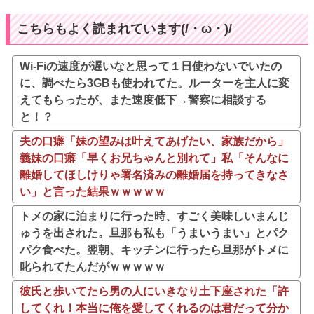
こちらもよく読まれています(/・ω・)/
Wi-Fiの速度が遅いなと思って１日使わないでいたの
に、調べたら3GBも使われてた。ルーターを主人に変
えてもらったが、また速度低下→警察に相談する
と！？
夫の口癖「妹の望みは叶えてあげたい、家族だから」
義妹の口癖「早くお兄ちゃんと別れて」私「そんなに
離婚してほしけりゃ署名済みの離婚届を持ってきなさ
い」と言った結果ｗｗｗｗｗ
トメの家に泊まりに行った時、すごく美味しいまんじ
ゅうを出された。旦那も私も「うまいうまい」とパク
パク食べた。翌朝、キッチンに行ったら旦那がトメに
叱られてたんだがｗｗｗｗｗ
彼氏と歩いてたら男の人にいきなり土下座された「許
してくれ！本当に俺を愛してくれるのは君だって分か