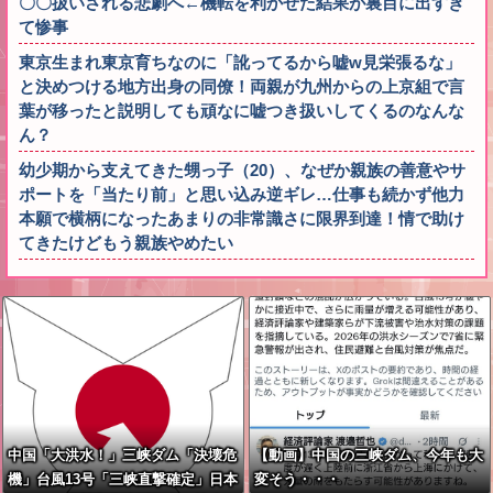
〇〇扱いされる悲劇へ←機転を利かせた結果が裏目に出すぎ
て惨事
東京生まれ東京育ちなのに「訛ってるから嘘w見栄張るな」
と決めつける地方出身の同僚！両親が九州からの上京組で言
葉が移ったと説明しても頑なに嘘つき扱いしてくるのなんな
ん？
幼少期から支えてきた甥っ子（20）、なぜか親族の善意やサ
ポートを「当たり前」と思い込み逆ギレ…仕事も続かず他力
本願で横柄になったあまりの非常識さに限界到達！情で助け
てきたけどもう親族やめたい
中国「大洪水！」三峡ダム「決壊危
【動画】中国の三峡ダム、今年も大
機」台風13号「三峡直撃確定」日本
変そう・・・