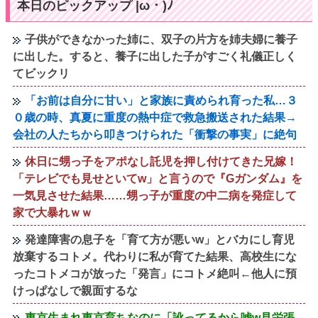
本日のピックアップ |ω・)ﾉ
子供ができなかった姉に、双子の片方を姉夫婦に養子
に出した。すると、養子に出した子がすごく礼儀正しく
てビックリ
「お前は自分に甘い」と家族に責められ育った私…３
０歳の時、真夏に重度の熱中症で救急搬送された結果→
会社の人たちから叩きつけられた「衝撃の事実」に絶句
休日に甥っ子をアポなし託児を押し付けてきた兄嫁！
「テレビでも見せといてw」と言うので『Gガンダム』を
一気見させた結果……甥っ子が重度の中二病を発症して
家で大暴れｗｗ
発達障害の息子を「育て方が悪いw」とバカにし育児
放棄するコトメ。代わりに私が育てた結果、高校生にな
ったコトメコが放った「発言」にコトメ絶叫←他人に預
けっぱなしで親面するな
東京生まれ東京育ちなのに「訛ってるから嘘w見栄張