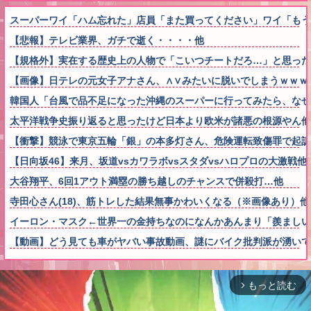
スーパーワイ「ハム忘れた」店員「また買ってください」ワイ「も
【悲報】テレビ業界、ガチで逝く・・・・他
【規格外】実在する歴史上の人物で「こいつチートだろ…」と思った
【画像】日テレの元女子アナさん、∧∨みたいに脱いでしまうｗｗｗ
韓国人「台風で品不足になった沖縄のスーパーに行ってみたら、なぜ
太平洋戦争史振り返ると思ったけど日本より欧米が諸悪の根源やん他
【衝撃】競泳で東京五輪「銀」の本多灯さん、危険運転致傷罪で起訴
【日向坂46】来月、坂道vsカワラボvsスタダvsハロプロの大激戦他
大谷翔平、6回1アウト満塁の勝ち越しのチャンスで併殺打…他
寺田心さん(18)、筋トレした結果無事かわいくなる（※画像あり）他
イーロン・マスク←世界一の金持ちなのになんかあんまり「羨ましい
【動画】どう見ても車がヤバい事故動画、謎にバイク批判派が湧いて
もっと読む
arrow_forward_ios