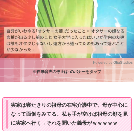
Powered by 
GliaStudios
※自動音声の停止は↑のバナーをタップ
M
u
t
e
実家は寝たきりの祖母の在宅介護中で、母が中心に
なって面倒をみてる。私も手が空けば祖母の顔を見
に実家へ行く→それを聞いた義母がｗｗｗｗｗ