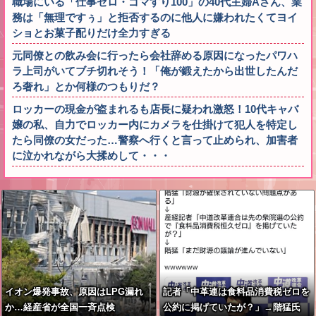
職場にいる「仕事ゼロ・ゴマすり100」の40代主婦Aさん、業
務は「無理ですぅ」と拒否するのに他人に嫌われたくてヨイ
ショとお菓子配りだけ全力すぎる
元同僚との飲み会に行ったら会社辞める原因になったパワハ
ラ上司がいてブチ切れそう！「俺が鍛えたから出世したんだ
ろ奢れ」とか何様のつもりだ？
ロッカーの現金が盗まれるも店長に疑われ激怒！10代キャバ
嬢の私、自力でロッカー内にカメラを仕掛けて犯人を特定し
たら同僚の女だった…警察へ行くと言って止められ、加害者
に泣かれながら大揉めして・・・
イオン爆発事故、原因はLPG漏れ
記者「中革連は食料品消費税ゼロを
か…経産省が全国一斉点検
公約に掲げていたが？」→階猛氏