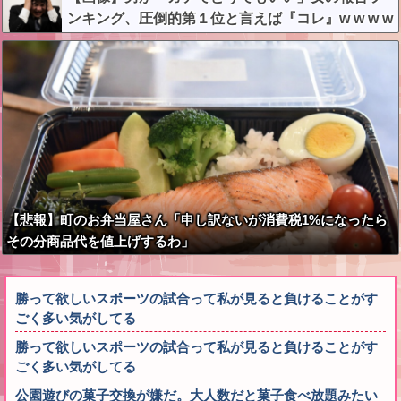
ンキング、圧倒的第１位と言えば『コレ』w w w w
w w w w w w
【悲報】町のお弁当屋さん「申し訳ないが消費税1%になったら
その分商品代を値上げするわ」
勝って欲しいスポーツの試合って私が見ると負けることがす
ごく多い気がしてる
勝って欲しいスポーツの試合って私が見ると負けることがす
ごく多い気がしてる
公園遊びの菓子交換が嫌だ。大人数だと菓子食べ放題みたい