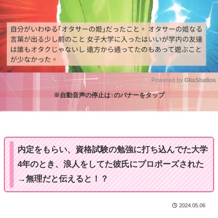
Powered by 
GliaStudios
※自動音声の停止は↑のバナーをタップ
M
u
t
e
内定をもらい、資格試験の勉強に打ち込んでた大学
4年のとき、浪人をしてた彼氏にプロポーズされた
→無理だと伝えると！？
2024.05.06