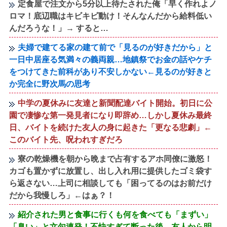
定食屋で注文から5分以上待たされた俺「早く作れよノ
ロマ！底辺職はキビキビ動け！そんなんだから給料低い
んだろうな！」→ すると…
夫婦で建てる家の建て前で「見るのが好きだから」と
一日中居座る気満々の義両親…地鎮祭でお金の話やケチ
をつけてきた前科があり不安しかない←見るのが好きと
か完全に野次馬の思考
中学の夏休みに友達と新聞配達バイト開始。初日に公
園で凄惨な第一発見者になり即辞め…しかし夏休み最終
日、バイトを続けた友人の身に起きた「更なる悲劇」←
このバイト先、呪われすぎだろ
寮の乾燥機を朝から晩まで占有するアホ同僚に激怒！
カゴも置かずに放置し、出し入れ用に提供したゴミ袋す
ら返さない…上司に相談しても「困ってるのはお前だけ
だから我慢しろ」←はぁ？！
紹介された男と食事に行くも何を食べても「まずい」
「臭い」と文句連発！不快すぎて断った後、友人から明