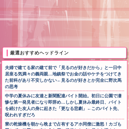
厳選おすすめヘッドライン
夫婦で建てる家の建て前で「見るのが好きだから」と一日中
居座る気満々の義両親…地鎮祭でお金の話やケチをつけてき
た前科があり不安しかない←見るのが好きとか完全に野次馬
の思考
中学の夏休みに友達と新聞配達バイト開始。初日に公園で凄
惨な第一発見者になり即辞め…しかし夏休み最終日、バイト
を続けた友人の身に起きた「更なる悲劇」←このバイト先、
呪われすぎだろ
寮の乾燥機を朝から晩まで占有するアホ同僚に激怒！カゴも