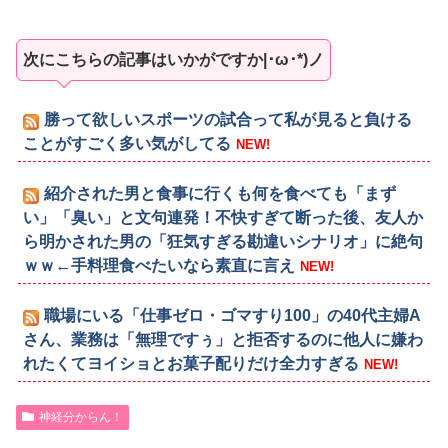
次にこちらの記事はいかがですか|･ω･*)ノ
勝って欲しいスポーツの試合って私が見ると負ける
ことがすごく多い気がしてる
NEW!
紹介された男と食事に行くも何を食べても「まず
い」「臭い」と文句連発！不快すぎて断った後、友人か
ら明かされた男の「狂気すぎる勘違いシナリオ」に絶句
ｗｗ←手料理食べたいなら素直に言え
NEW!
職場にいる「仕事ゼロ・ゴマすり100」の40代主婦A
さん、業務は「無理ですぅ」と拒否するのに他人に嫌わ
れたくてヨイショとお菓子配りだけ全力すぎる
NEW!
神経分からん！