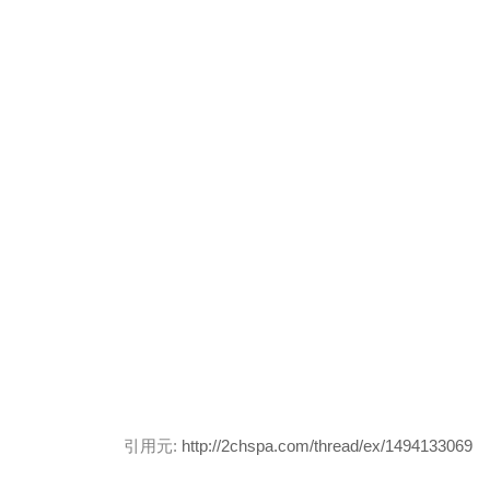
引用元:
http://2chspa.com/thread/ex/1494133069