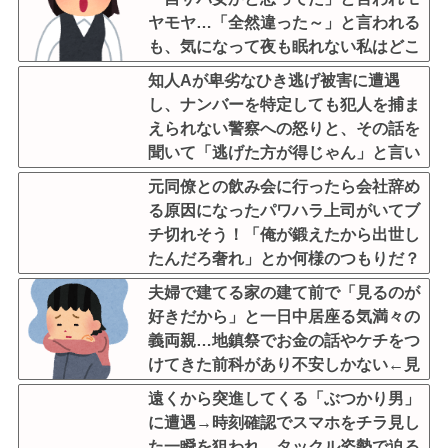
ヤモヤ…「全然違った～」と言われる
も、気になって夜も眠れない私はどこ
がサバサバ？←ネチネチ気にしてる時
知人Aが卑劣なひき逃げ被害に遭遇
点で自サバじゃない
し、ナンバーを特定しても犯人を捕ま
えられない警察への怒りと、その話を
聞いて「逃げた方が得じゃん」と言い
放ったBの神経がわからん
元同僚との飲み会に行ったら会社辞め
る原因になったパワハラ上司がいてブ
チ切れそう！「俺が鍛えたから出世し
たんだろ奢れ」とか何様のつもりだ？
夫婦で建てる家の建て前で「見るのが
好きだから」と一日中居座る気満々の
義両親…地鎮祭でお金の話やケチをつ
けてきた前科があり不安しかない←見
るのが好きとか完全に野次馬の思考
遠くから突進してくる「ぶつかり男」
に遭遇→時刻確認でスマホをチラ見し
た一瞬を狙われ、タックル姿勢で迫る