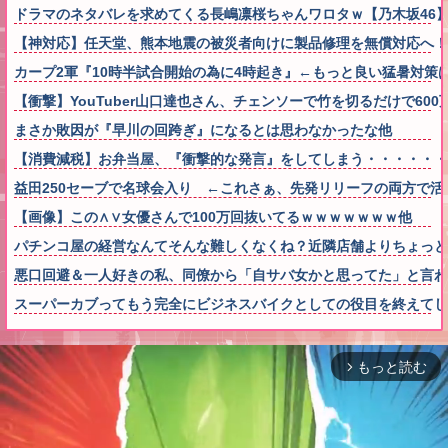
ドラマのネタバレを求めてくる長嶋凛桜ちゃんワロタｗ【乃木坂46
【神対応】任天堂、熊本地震の被災者向けに製品修理を無償対応へ！さ
カープ2軍『10時半試合開始の為に4時起き』←もっと良い猛暑対策
【衝撃】YouTuber山口達也さん、チェンソーで竹を切るだけで600万
まさか敗因が『早川の回跨ぎ』になるとは思わなかったな他
【消費減税】お弁当屋、『衝撃的な発言』をしてしまう・・・・・・
益田250セーブで名球会入り ←これさぁ、先発リリーフの両方で活躍
【画像】この∧∨女優さんで100万回抜いてるｗｗｗｗｗｗｗ他
パチンコ屋の経営なんてそんな難しくなくね？近隣店舗よりちょっと
悪口回避＆一人好きの私、同僚から「自サバ女かと思ってた」と言
スーパーカブってもう完全にビジネスバイクとしての役目を終えてし
もっと読む
arrow_forward_ios