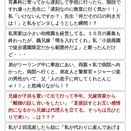
耳鼻科に寄ってから遅刻して学校に行ったら、階段で
すれ違った先生に「遅刻なのに教室に行く気か！！」
私「いけないんですか？」先生「何だその口の利き方
は！」と私をビンタしようとした瞬間！？
私実家は小さい幼稚園を経営してる。１０月の募集も
終わったが、義兄嫁「甥を入れてくれ」私「小規模園
で徒歩通園限定だから範囲外だよ」と断ったんだけ
ど・・・
弟がツーリング中に事故にあい、両親＋私で病院へ向
かった。病院へ行くと、弟友人と警察官＋ジャージ姿
の男性がいて、父「人の息子に何してくれとんじ
ゃ！！」と怒鳴りながら！？
兄嫁が子供を置いて出て行って半年。兄嫁実家から
「離婚の話し合いをしたい」「直接話すとお互い感情
的になるから兄嫁は代理人を立てる。そっちは兄ひと
りで来い」←は？？？
私が２回流産したら姑に「私が代わりに産んであげま