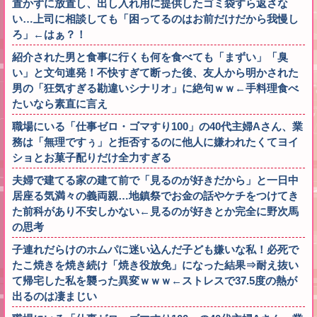
置かずに放置し、出し入れ用に提供したゴミ袋すら返さな
い…上司に相談しても「困ってるのはお前だけだから我慢し
ろ」←はぁ？！
紹介された男と食事に行くも何を食べても「まずい」「臭
い」と文句連発！不快すぎて断った後、友人から明かされた
男の「狂気すぎる勘違いシナリオ」に絶句ｗｗ←手料理食べ
たいなら素直に言え
職場にいる「仕事ゼロ・ゴマすり100」の40代主婦Aさん、業
務は「無理ですぅ」と拒否するのに他人に嫌われたくてヨイ
ショとお菓子配りだけ全力すぎる
夫婦で建てる家の建て前で「見るのが好きだから」と一日中
居座る気満々の義両親…地鎮祭でお金の話やケチをつけてき
た前科があり不安しかない←見るのが好きとか完全に野次馬
の思考
子連れだらけのホムパに迷い込んだ子ども嫌いな私！必死で
たこ焼きを焼き続け「焼き役放免」になった結果⇒耐え抜い
て帰宅した私を襲った異変ｗｗｗ←ストレスで37.5度の熱が
出るのは凄まじい