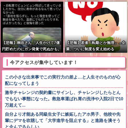
「それは財源確保という条件付き」
【悲報】桐谷さん「人生かけて7億
【悲報】若者「転勤とか無理」→企
円貯めたのにガン発覚で死ぬかも。
業、ついに制度を変え始める
もっと素直に遊べばよかった」後悔
の涙
今アクセスが集中しています！
この小さな出来事でこの実行力の差よ…と人生そのものが心
配になってしまう
激辛チャレンジの契約書にサインし、チャレンジしたらとん
でもない事態になった。救急車運ばれ胃の洗浄や入院2日で10
万超えて...
自分より才能ある同級生女子に嫉妬したアホ男子、他校や先
輩にデマを吹聴して「大学進学を阻止する」と進路を潰そう
と企んでるらしい