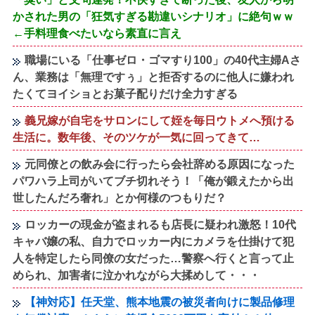
かされた男の「狂気すぎる勘違いシナリオ」に絶句ｗｗ
←手料理食べたいなら素直に言え
職場にいる「仕事ゼロ・ゴマすり100」の40代主婦Aさ
ん、業務は「無理ですぅ」と拒否するのに他人に嫌われ
たくてヨイショとお菓子配りだけ全力すぎる
義兄嫁が自宅をサロンにして姪を毎日ウトメへ預ける
生活に。数年後、そのツケが一気に回ってきて…
元同僚との飲み会に行ったら会社辞める原因になった
パワハラ上司がいてブチ切れそう！「俺が鍛えたから出
世したんだろ奢れ」とか何様のつもりだ？
ロッカーの現金が盗まれるも店長に疑われ激怒！10代
キャバ嬢の私、自力でロッカー内にカメラを仕掛けて犯
人を特定したら同僚の女だった…警察へ行くと言って止
められ、加害者に泣かれながら大揉めして・・・
【神対応】任天堂、熊本地震の被災者向けに製品修理