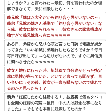
しょうか？」と言われた→最初、何を言われたのか理
解できなくて、夫に相談したら・・・
義兄嫁「妹は△大卒だから釣り合う男がいないの～」
義弟「兄嫁の妹さん基準で「釣り合う男がいない」な
ら俺、彼女に捨てられるｗ」→彼女さんの家族構成が
強すぎて義兄嫁真っ赤にｗｗｗｗｗ
ある日、弟嫁から怒り心頭と言った口調で電話が掛か
ってきた「いい加減に弟離れしたらどうですか？毎日
毎日呼び出して」→心辺りがないので、すぐに興信所
に調べさせたらｗｗｗｗｗ
彼女と旅行に行った時、新幹線で自分達がとった指定
席に男性が座っていた。どいてと言っても聞かず、言
い合いに→その後、彼女が一言も喋らないので疲れて
るのかと思ったら！？
義弟「妊娠したから結婚する！」披露宴で酒もタバコ
も全開の妊婦の花嫁→後日「中の人は残念な事になり
ました」←そもそも本当に妊娠してたのか？