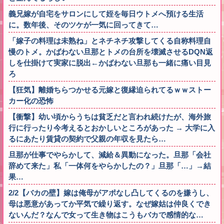
義兄嫁が自宅をサロンにして姪を毎日ウトメへ預ける生活
に。数年後、そのツケが一気に回ってきて…
「嫁子の料理は未熟ね」とネチネチ攻撃してくる自称料理自
慢のトメ。かばわない旦那とトメの台所を壊滅させるDQN返
しを仕掛けて実家に脱出←かばわない旦那も一緒に痛い目見
ろ
【狂気】離婚ちらつかせる元嫁と復縁迫られてるｗｗストー
カー化の恐怖
【衝撃】幼い頃からうちは貧乏だと言われ続けたが、海外旅
行に行ったり今考えるとおかしいところがあった → 大学に入
るにあたり賃貸の契約で父親の年収を見たら…
旦那が仕事でやらかして、減給＆異動になった。旦那「会社
辞めて来た」私「一体何をやらかしたの？」旦那「…」→結
果…
2/2【バカの壁】嫁は俺母がアポなし凸してくるのを嫌うし、
母は悪意があってか平気で繰り返す。なぜ嫁姑は仲良くでき
ないんだ？なんで女って生き物はこうもバカで感情的な…