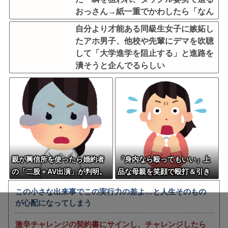
おっさん→紙一重でかわしたら「なん
で避けられるんだよ！」と絶叫逃走
自分より才能ある同級生女子に嫉妬し
たアホ男子、他校や先輩にデマを吹聴
して「大学進学を阻止する」と進路を
潰そうと企んでるらしい
親が興信所を使ったら婚約者
「身内なら殴ってもいい」上
の「二股＋AV出演」が判明。
品な母親を笑顔で殴打＆引き
両家顔合わせで証拠映像を見
ずり回す大人しい後輩女子…
この小さな出来事でこの実行力の差よ…と人生そのもの
せられて吐いた私 →その場で
病気の母を暴力で抑える彼女
が心配になってしまう
円満破棄となったが、元婚約
の闇を知り上司が漏らした恐
者カップルから嫌がらせが始
ろしい一言←第三者の介入が
激辛チャレンジの契約書にサインし、チャレンジしたら