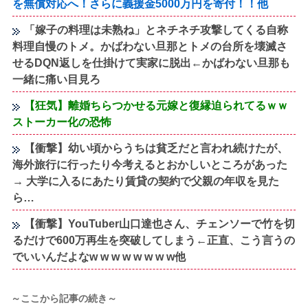
を無償対応へ！さらに義援金5000万円を寄付！！他
「嫁子の料理は未熟ね」とネチネチ攻撃してくる自称
料理自慢のトメ。かばわない旦那とトメの台所を壊滅さ
せるDQN返しを仕掛けて実家に脱出←かばわない旦那も
一緒に痛い目見ろ
【狂気】離婚ちらつかせる元嫁と復縁迫られてるｗｗ
ストーカー化の恐怖
【衝撃】幼い頃からうちは貧乏だと言われ続けたが、
海外旅行に行ったり今考えるとおかしいところがあった
→ 大学に入るにあたり賃貸の契約で父親の年収を見た
ら…
【衝撃】YouTuber山口達也さん、チェンソーで竹を切
るだけで600万再生を突破してしまう←正直、こう言うの
でいいんだよなw w w w w w w w他
～ここから記事の続き～