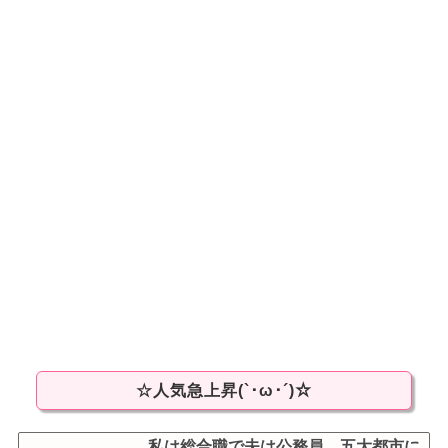
☆人気急上昇(`･ω･´)☆
私は総合職で夫は公務員。五大都市に