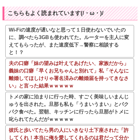
こちらもよく読まれています(/・ω・)/
Wi-Fiの速度が遅いなと思って１日使わないでいたの
に、調べたら3GBも使われてた。ルーターを主人に変
えてもらったが、また速度低下→警察に相談する
と！？
夫の口癖「妹の望みは叶えてあげたい、家族だから」
義妹の口癖「早くお兄ちゃんと別れて」私「そんなに
離婚してほしけりゃ署名済みの離婚届を持ってきなさ
い」と言った結果ｗｗｗｗｗ
トメの家に泊まりに行った時、すごく美味しいまんじ
ゅうを出された。旦那も私も「うまいうまい」とパク
パク食べた。翌朝、キッチンに行ったら旦那がトメに
叱られてたんだがｗｗｗｗｗ
彼氏と歩いてたら男の人にいきなり土下座された「許
してくれ！本当に俺を愛してくれるのは君だって分か