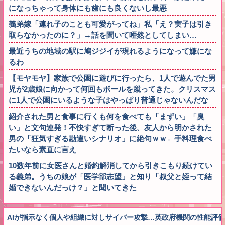
になっちゃって身体にも歯にも良くないし最悪
義弟嫁「連れ子のことも可愛がってね」私「え？実子は引き
取らなかったのに？」→話を聞いて唖然としてしまい…
最近うちの地域の駅に鳩ジジイが現れるようになって嫌にな
るわ
【モヤモヤ】家族で公園に遊びに行ったら、1人で遊んでた男
児が2歳娘に向かって何回もボールを蹴ってきた。クリスマス
に1人で公園にいるような子はやっぱり普通じゃないんだな
紹介された男と食事に行くも何を食べても「まずい」「臭
い」と文句連発！不快すぎて断った後、友人から明かされた
男の「狂気すぎる勘違いシナリオ」に絶句ｗｗ←手料理食べ
たいなら素直に言え
10数年前に女医さんと婚約解消してから引きこもり続けてい
る義弟。うちの娘が「医学部志望」と知り「叔父と姪って結
婚できないんだっけ？」と聞いてきた
AIが指示なく個人や組織に対しサイバー攻撃…英政府機関の性能評