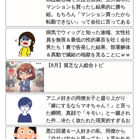
マンションも買ったし結果的に勝ち
組。もちろん「マンション買ったから
転勤できない」って会社に言ってある
よ。いい年してマンションとか持ち家
病気でウィッグと知った途端、女性社
がない人って恥ずかしくない
員を無視＆最低の性的暴言を吐く会社
の……..？
男たち！裏で告発した結果、部署解体
＆異動で減給の地獄を見ることにｗｗ
←人として最低限の倫理観すら欠如し
【8月】貧乏な人総合トピ
てる
アニメ好きの同僚女子と盛り上がり
「嫁にするならマオちゃん！」と言っ
た瞬間、真顔で「キモい」と一蹴され
た件…冷たく放たれた現実的すぎるお
説教に絶句←オタクのノリをリアルで
悪口回避＆一人好きの私、同僚から
出すとそうなる
「自サバ女かと思ってた」と言われモ