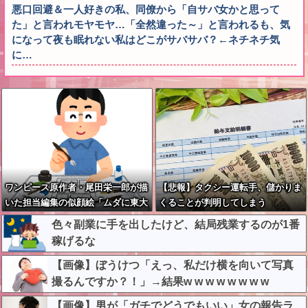
悪口回避＆一人好きの私、同僚から「自サバ女かと思って
た」と言われモヤモヤ…「全然違った～」と言われるも、気
になって夜も眠れない私はどこがサバサバ？←ネチネチ気
に…
ワンピース原作者・尾田栄一郎が描
【悲報】タクシー運転手、儲かりま
いた担当編集の似顔絵「ムダに東大
くることが判明してしまう
卒」
色々副業に手を出したけど、結局残業するのが1番
稼げるな
【画像】ぼうけつ「えっ、私だけ横を向いて写真
撮るんですか？！」→結果w w w w w w w w
【画像】男が「ガチでどうでもいい」女の報告ラ