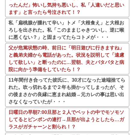
ったんだ」怖いし気持ち悪いし、私「人違いだと思い
ます」と言ったら号泣されて！？
私「扁桃腺が腫れて辛い」トメ「大根食え」と大根お
ろしを出された。私「このままじゃきついし、逆に喉
に悪くない？」と固まってたらコトメが・・・
父が危篤状態の時、前日に「明日遊びに行きますね」
と義弟夫婦から電話があった。状況を説明して「遠慮
して欲しい」と断ったのに…翌朝、夫とバタバタと病
院に向かう準備をしていたら！？
11年間付き合ってた彼氏に、30才になった途端捨てら
れた。吹っ切れるまで２年も掛かってしまったが、そ
の後まさかの良縁に恵まれ結婚→元カレの事は思い出
さなくなっていたが・・・
日曜日の早朝7:00旦那と２人でベットの中でモソモソ
してるとピンポンの連打→旦那が出ようとしたら…ガ
ラスがガチャーンと割られ！？