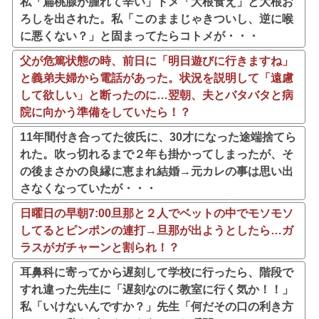
私「扁桃腺が腫れて辛い」トメ「大根食え」と大根お
ろしを出された。私「このままじゃきついし、逆に喉
に悪くない？」と固まってたらコトメが・・・
父が危篤状態の時、前日に「明日遊びに行きますね」
と義弟夫婦から電話があった。状況を説明して「遠慮
して欲しい」と断ったのに…翌朝、夫とバタバタと病
院に向かう準備をしていたら！？
11年間付き合ってた彼氏に、30才になった途端捨てら
れた。吹っ切れるまで２年も掛かってしまったが、そ
の後まさかの良縁に恵まれ結婚→元カレの事は思い出
さなくなっていたが・・・
日曜日の早朝7:00旦那と２人でベットの中でモソモソ
してるとピンポンの連打→旦那が出ようとしたら…ガ
ラスがガチャーンと割られ！？
耳鼻科に寄ってから遅刻して学校に行ったら、階段で
すれ違った先生に「遅刻なのに教室に行く気か！！」
私「いけないんですか？」先生「何だその口の利き方