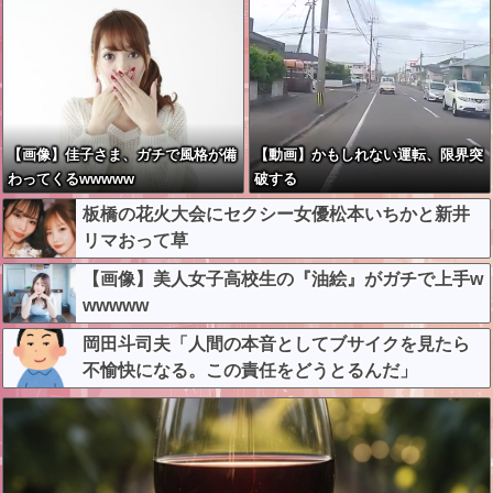
【画像】佳子さま、ガチで風格が備
【動画】かもしれない運転、限界突
わってくるwwwww
破する
板橋の花火大会にセクシー女優松本いちかと新井
リマおって草
【画像】美人女子高校生の『油絵』がガチで上手w
wwwww
岡田斗司夫「人間の本音としてブサイクを見たら
不愉快になる。この責任をどうとるんだ」