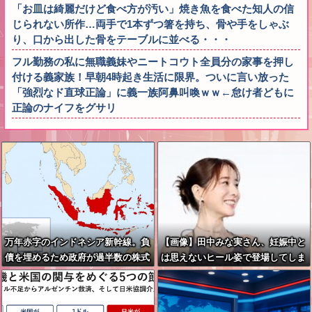
「お皿は綺麗だけど食べ方が汚い」焼き魚を食べた知人の信
じられない所作…両手で1本ずつ箸を持ち、骨や手をしゃぶ
り、口から出した骨をテーブルに並べる・・・
フル勤務の私に無職義妹やニートコウト全員分の家事を押し
付ける義家族！早朝4時起き生活に限界。ついに言い放った
「強烈なド直球正論」に義一族阿鼻叫喚ｗｗ←怠け者どもに
正論のナイフをグサリ
万年赤字のインドネシア新幹線。負
【画像】田中みな実さん、妊娠中と
債を埋めるため政府が過半数の株式
は思えないヒール姿で登場してしま
を引き受ける
う