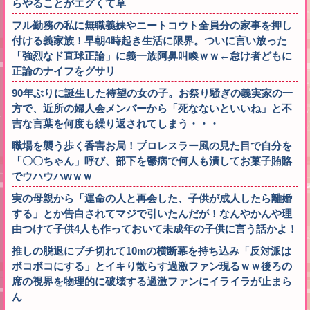
らやることがエグくて草
フル勤務の私に無職義妹やニートコウト全員分の家事を押し
付ける義家族！早朝4時起き生活に限界。ついに言い放った
「強烈なド直球正論」に義一族阿鼻叫喚ｗｗ←怠け者どもに
正論のナイフをグサリ
90年ぶりに誕生した待望の女の子。お祭り騒ぎの義実家の一
方で、近所の婦人会メンバーから「死なないといいね」と不
吉な言葉を何度も繰り返されてしまう・・・
職場を襲う歩く香害お局！プロレスラー風の見た目で自分を
「〇〇ちゃん」呼び、部下を鬱病で何人も潰してお菓子賄賂
でウハウハwｗｗ
実の母親から「運命の人と再会した、子供が成人したら離婚
する」とか告白されてマジで引いたんだが！なんやかんや理
由つけて子供4人も作っておいて未成年の子供に言う話かよ！
推しの脱退にブチ切れて10mの横断幕を持ち込み「反対派は
ボコボコにする」とイキり散らす過激ファン現るｗｗ後ろの
席の視界を物理的に破壊する過激ファンにイライラが止まら
ん