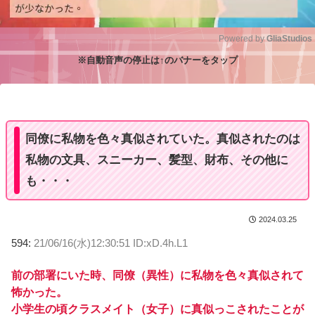
Powered by 
GliaStudios
※自動音声の停止は↑のバナーをタップ
M
u
t
e
同僚に私物を色々真似されていた。真似されたのは
私物の文具、スニーカー、髪型、財布、その他に
も・・・
2024.03.25
594:
21/06/16(水)12:30:51 ID:xD.4h.L1
前の部署にいた時、同僚（異性）に私物を色々真似されて
怖かった。
小学生の頃クラスメイト（女子）に真似っこされたことが