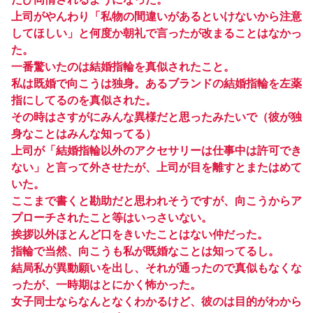
上司がやんわり「私物の間違いがあるといけないから注意
してほしい」と何度か朝礼で言ったが改まることはなかっ
た。
一番驚いたのは結婚指輪を真似されたこと。
私は既婚で向こうは独身。あるブランドの結婚指輪を左薬
指にしてるのを真似された。
その時はさすがにみんな異様だと思ったみたいで（彼が独
身なことはみんな知ってる）
上司が「結婚指輪以外のアクセサリーは仕事中は許可でき
ない」と言って外させたが、上司が目を離すとまたはめて
いた。
ここまで書くと勘助だと思われそうですが、向こうからア
プローチされたこと等はいっさいない。
挨拶以外ほとんど口をきいたことはない仲だった。
指輪で当然、向こうも私が既婚なことは知ってるし。
結局私が異動願いを出し、それが通ったので真似もなくな
ったが、一時期はとにかく怖かった。
女子同士ならなんとなくわかるけど、彼のは目的がわから