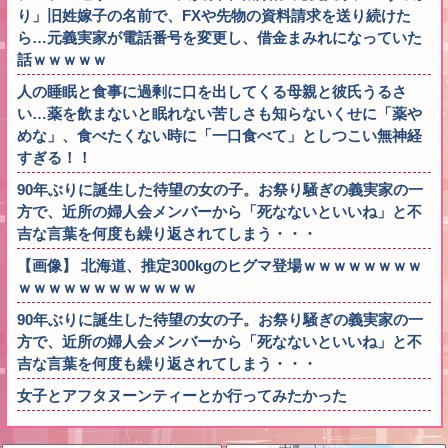
り」旧姓嫁子の名前で、FXや先物の資料請求を送り続けた
ら…元義実家が電話番号を変更し、借金まみれになっていた
話ｗｗｗｗｗ
人の睡眠と食事に過剰に口を出してくる母親と彼氏うるさ
い…薬を飲まないと眠れない苦しさも知らないくせに「薬や
めな」、食べたくない時に「一口食べて」としつこい無神経
すぎる！！
90年ぶりに誕生した待望の女の子。お祭り騒ぎの義実家の一
方で、近所の婦人会メンバーから「死なないといいね」と不
吉な言葉を何度も繰り返されてしまう・・・
【画像】 北海道、推定300kgのヒグマ登場ｗｗｗｗｗｗｗｗ
ｗｗｗｗｗｗｗｗｗｗｗｗ
90年ぶりに誕生した待望の女の子。お祭り騒ぎの義実家の一
方で、近所の婦人会メンバーから「死なないといいね」と不
吉な言葉を何度も繰り返されてしまう・・・
女子とアフタヌーンティーとか行ってみたかった