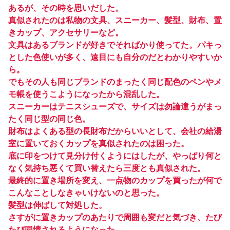
あるが、その時を思いだした。
真似されたのは私物の文具、スニーカー、髪型、財布、置
きカップ、アクセサリーなど。
文具はあるブランドが好きでそればかり使ってた。パキっ
とした色使いが多く、遠目にも自分のだとわかりやすいか
ら。
でもその人も同じブランドのまったく同じ配色のペンやメ
モ帳を使うこようになったから混乱した。
スニーカーはテニスシューズで、サイズは勿論違うがまっ
たく同じ型の同じ色。
財布はよくある型の長財布だからいいとして、会社の給湯
室に置いておくカップを真似されたのは困った。
底に印をつけて見分け付くようにはしたが、やっぱり何と
なく気持ち悪くて買い替えたら三度とも真似された。
最終的に置き場所を変え、一点物のカップを買ったが何で
こんなことしなきゃいけないのと思った。
髪型は伸ばして対処した。
さすがに置きカップのあたりで周囲も変だと気づき、たび
たび同情されるようになった。