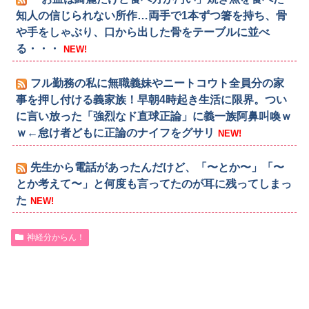
知人の信じられない所作…両手で1本ずつ箸を持ち、骨
や手をしゃぶり、口から出した骨をテーブルに並べ
る・・・
NEW!
フル勤務の私に無職義妹やニートコウト全員分の家
事を押し付ける義家族！早朝4時起き生活に限界。つい
に言い放った「強烈なド直球正論」に義一族阿鼻叫喚ｗ
ｗ←怠け者どもに正論のナイフをグサリ
NEW!
先生から電話があったんだけど、「〜とか〜」「〜
とか考えて〜」と何度も言ってたのが耳に残ってしまっ
た
NEW!
神経分からん！