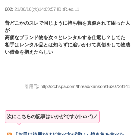
602:
21/06/16(水)14:09:57 ID:tR.eo.L1
昔どこかのスレで同じように持ち物を真似されて困った人
が
高価なブランド物を次々とレンタルする仕返し？してた
相手はレンタル品とは知らずに追いかけて真似をして物凄
い借金を抱えたらしい
引用元:
http://2chspa.com/thread/kankon/1620729141
次にこちらの記事はいかがですか|･ω･*)ノ
「お皿は綺麗だけど食べ方が汚い」焼き魚を食べた