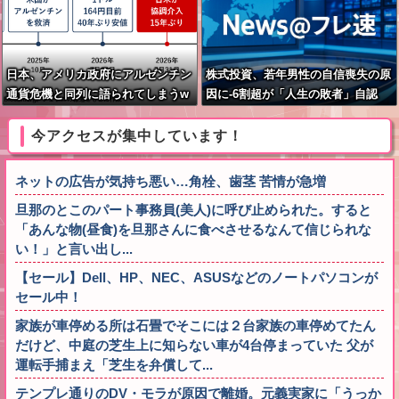
日本、アメリカ政府にアルゼンチン
株式投資、若年男性の自信喪失の原
通貨危機と同列に語られてしまうw
因に-6割超が「人生の敗者」自認
wwwwwもうすでに158円に戻る
今アクセスが集中しています！
ネットの広告が気持ち悪い…角栓、歯茎 苦情が急増
旦那のとこのパート事務員(美人)に呼び止められた。すると
「あんな物(昼食)を旦那さんに食べさせるなんて信じられな
い！」と言い出し...
【セール】Dell、HP、NEC、ASUSなどのノートパソコンが
セール中！
家族が車停める所は石畳でそこには２台家族の車停めてたん
だけど、中庭の芝生上に知らない車が4台停まっていた 父が
運転手捕まえ「芝生を弁償して...
テンプレ通りのDV・モラが原因で離婚。元義実家に「うっか