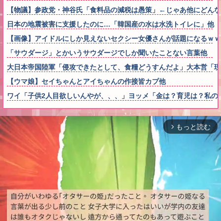
【物議】参政党・神谷氏「食料品の減税は愚策」←じゃあ他にどん
日本の地震被害に支援したのに…「韓国産の水は水洗トイレに」他
【画像】アイドルにしか見えないセクシー女優さんが話題になるｗｗ
「サウダージ」とかいうサウダージでしか聞いたことない言葉他
大日本帝国陸軍「侵攻できたとして、食糧どうすんだよ」大本営「現
【ウマ娘】セイちゃんとアイちゃんの作接皆カプ他
ワイ「子供2人目欲しいんやが、、、」ヨッメ「金は？育児は？私の
もっと読む
arrow_forward_ios