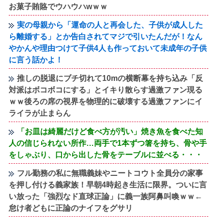
お菓子賄賂でウハウハwｗｗ
実の母親から「運命の人と再会した、子供が成人した
ら離婚する」とか告白されてマジで引いたんだが！なん
やかんや理由つけて子供4人も作っておいて未成年の子供
に言う話かよ！
推しの脱退にブチ切れて10mの横断幕を持ち込み「反
対派はボコボコにする」とイキり散らす過激ファン現る
ｗｗ後ろの席の視界を物理的に破壊する過激ファンにイ
ライラが止まらん
「お皿は綺麗だけど食べ方が汚い」焼き魚を食べた知
人の信じられない所作…両手で1本ずつ箸を持ち、骨や手
をしゃぶり、口から出した骨をテーブルに並べる・・・
フル勤務の私に無職義妹やニートコウト全員分の家事
を押し付ける義家族！早朝4時起き生活に限界。ついに言
い放った「強烈なド直球正論」に義一族阿鼻叫喚ｗｗ←
怠け者どもに正論のナイフをグサリ