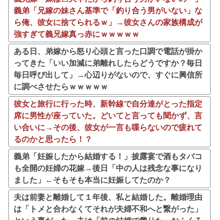
義弟「兄嫁の妹さん基準で「釣り合う男がいない」な
ら俺、彼女に捨てられるｗ」→彼女さんの家族構成が
強すぎて義兄嫁真っ赤にｗｗｗｗｗ
ある日、弟嫁から怒り心頭と言った口調で電話が掛か
ってきた「いい加減に弟離れしたらどうですか？毎日
毎日呼び出して」→心辺りがないので、すぐに興信所
に調べさせたらｗｗｗｗｗ
彼女と旅行に行った時、新幹線で自分達がとった指定
席に男性が座っていた。どいてと言っても聞かず、言
い合いに→その後、彼女が一言も喋らないので疲れて
るのかと思ったら！？
義弟「妊娠したから結婚する！」披露宴で酒もタバコ
も全開の妊婦の花嫁→後日「中の人は残念な事になり
ました」←そもそも本当に妊娠してたのか？
夫は前妻と離婚して１年後、私と結婚した。離婚理由
は「トメと合わなくてそれが夫婦不和へと繋がった」