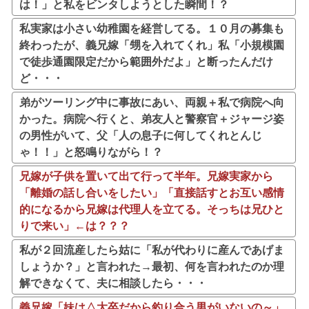
は！」と私をビンタしようとした瞬間！？
私実家は小さい幼稚園を経営してる。１０月の募集も
終わったが、義兄嫁「甥を入れてくれ」私「小規模園
で徒歩通園限定だから範囲外だよ」と断ったんだけ
ど・・・
弟がツーリング中に事故にあい、両親＋私で病院へ向
かった。病院へ行くと、弟友人と警察官＋ジャージ姿
の男性がいて、父「人の息子に何してくれとんじ
ゃ！！」と怒鳴りながら！？
兄嫁が子供を置いて出て行って半年。兄嫁実家から
「離婚の話し合いをしたい」「直接話すとお互い感情
的になるから兄嫁は代理人を立てる。そっちは兄ひと
りで来い」←は？？？
私が２回流産したら姑に「私が代わりに産んであげま
しょうか？」と言われた→最初、何を言われたのか理
解できなくて、夫に相談したら・・・
義兄嫁「妹は△大卒だから釣り合う男がいないの～」