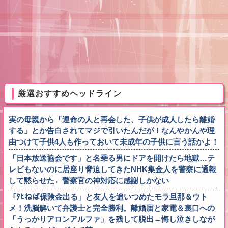
厳選おすすめヘッドライン
実の母親から「運命の人と再会した、子供が成人したら離婚
する」とか告白されてマジで引いたんだが！なんやかんや理
由つけて子供4人も作っておいて未成年の子供に言う話かよ！
「日本放送協会です」と名乗る男にドアを開けたら地獄…テ
レビもないのに居座り脅迫してきたNHK集金人を警察に通報
して黙らせた←警察官の神対応に感謝しかない
「ﾀﾋねば保険金出る」と友人を追いつめたモラ旦那＆ウト
メ！洗脳解いて弁護士と完全勝利。離婚届と家電＆裏口への
「うっかりアロンアルファ」を残して脱出←悔し泣きしなが