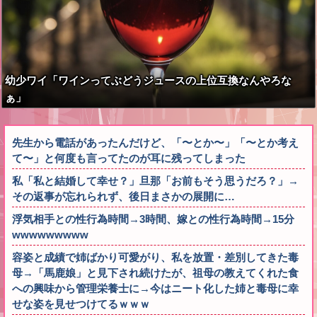
幼少ワイ「ワインってぶどうジュースの上位互換なんやろな
ぁ」
先生から電話があったんだけど、「〜とか〜」「〜とか考え
て〜」と何度も言ってたのが耳に残ってしまった
私「私と結婚して幸せ？」旦那「お前もそう思うだろ？」→
その返事が忘れられず、後日まさかの展開に…
浮気相手との性行為時間→3時間、嫁との性行為時間→15分
wwwwwwwww
容姿と成績で姉ばかり可愛がり、私を放置・差別してきた毒
母→「馬鹿娘」と見下され続けたが、祖母の教えてくれた食
への興味から管理栄養士に→今はニート化した姉と毒母に幸
せな姿を見せつけてるｗｗｗ