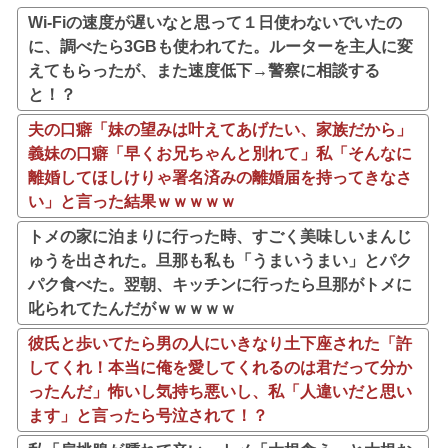
Wi-Fiの速度が遅いなと思って１日使わないでいたの
に、調べたら3GBも使われてた。ルーターを主人に変
えてもらったが、また速度低下→警察に相談する
と！？
夫の口癖「妹の望みは叶えてあげたい、家族だから」
義妹の口癖「早くお兄ちゃんと別れて」私「そんなに
離婚してほしけりゃ署名済みの離婚届を持ってきなさ
い」と言った結果ｗｗｗｗｗ
トメの家に泊まりに行った時、すごく美味しいまんじ
ゅうを出された。旦那も私も「うまいうまい」とパク
パク食べた。翌朝、キッチンに行ったら旦那がトメに
叱られてたんだがｗｗｗｗｗ
彼氏と歩いてたら男の人にいきなり土下座された「許
してくれ！本当に俺を愛してくれるのは君だって分か
ったんだ」怖いし気持ち悪いし、私「人違いだと思い
ます」と言ったら号泣されて！？