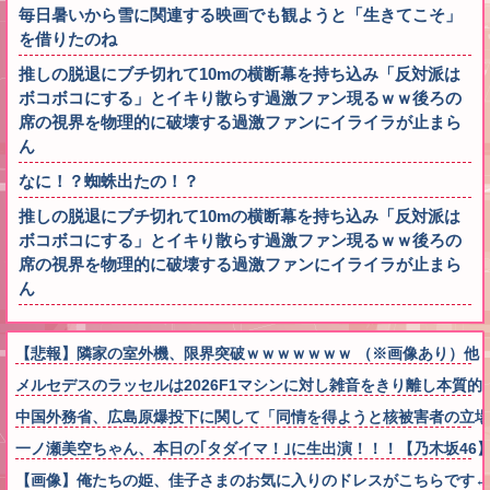
毎日暑いから雪に関連する映画でも観ようと「生きてこそ」
を借りたのね
推しの脱退にブチ切れて10mの横断幕を持ち込み「反対派は
ボコボコにする」とイキり散らす過激ファン現るｗｗ後ろの
席の視界を物理的に破壊する過激ファンにイライラが止まら
ん
なに！？蜘蛛出たの！？
推しの脱退にブチ切れて10mの横断幕を持ち込み「反対派は
ボコボコにする」とイキり散らす過激ファン現るｗｗ後ろの
席の視界を物理的に破壊する過激ファンにイライラが止まら
ん
【悲報】隣家の室外機、限界突破ｗｗｗｗｗｗｗ （※画像あり）他
メルセデスのラッセルは2026F1マシンに対し雑音をきり離し本質
中国外務省、広島原爆投下に関して「同情を得ようと核被害者の立場
一ノ瀬美空ちゃん、本日の｢タダイマ！｣に生出演！！！【乃木坂46
【画像】俺たちの姫、佳子さまのお気に入りのドレスがこちらです←コレは可