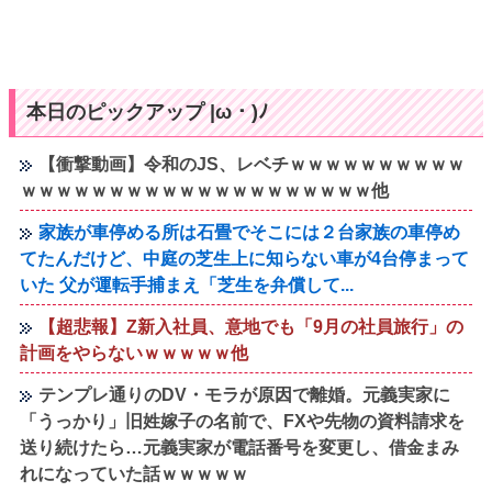
本日のピックアップ |ω・)ﾉ
【衝撃動画】令和のJS、レベチｗｗｗｗｗｗｗｗｗｗ
ｗｗｗｗｗｗｗｗｗｗｗｗｗｗｗｗｗｗｗｗ他
家族が車停める所は石畳でそこには２台家族の車停め
てたんだけど、中庭の芝生上に知らない車が4台停まって
いた 父が運転手捕まえ「芝生を弁償して...
【超悲報】Z新入社員、意地でも「9月の社員旅行」の
計画をやらないｗｗｗｗｗ他
テンプレ通りのDV・モラが原因で離婚。元義実家に
「うっかり」旧姓嫁子の名前で、FXや先物の資料請求を
送り続けたら…元義実家が電話番号を変更し、借金まみ
れになっていた話ｗｗｗｗｗ