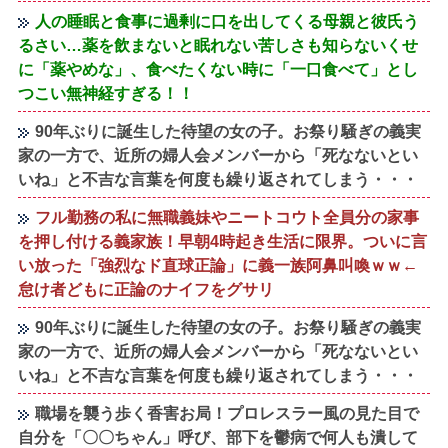
人の睡眠と食事に過剰に口を出してくる母親と彼氏う
るさい…薬を飲まないと眠れない苦しさも知らないくせ
に「薬やめな」、食べたくない時に「一口食べて」とし
つこい無神経すぎる！！
90年ぶりに誕生した待望の女の子。お祭り騒ぎの義実
家の一方で、近所の婦人会メンバーから「死なないとい
いね」と不吉な言葉を何度も繰り返されてしまう・・・
フル勤務の私に無職義妹やニートコウト全員分の家事
を押し付ける義家族！早朝4時起き生活に限界。ついに言
い放った「強烈なド直球正論」に義一族阿鼻叫喚ｗｗ←
怠け者どもに正論のナイフをグサリ
90年ぶりに誕生した待望の女の子。お祭り騒ぎの義実
家の一方で、近所の婦人会メンバーから「死なないとい
いね」と不吉な言葉を何度も繰り返されてしまう・・・
職場を襲う歩く香害お局！プロレスラー風の見た目で
自分を「〇〇ちゃん」呼び、部下を鬱病で何人も潰して