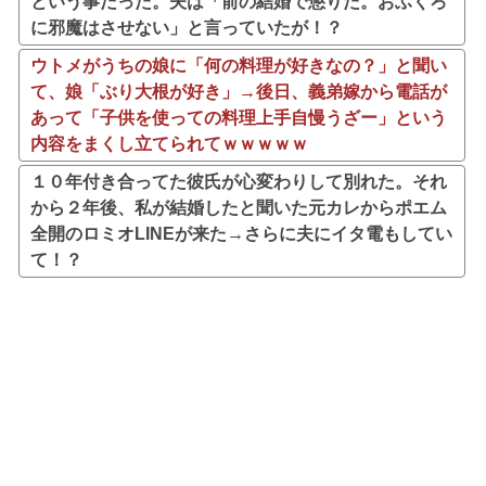
という事だった。夫は「前の結婚で懲りた。おふくろ
に邪魔はさせない」と言っていたが！？
ウトメがうちの娘に「何の料理が好きなの？」と聞い
て、娘「ぶり大根が好き」→後日、義弟嫁から電話が
あって「子供を使っての料理上手自慢うざー」という
内容をまくし立てられてｗｗｗｗｗ
１０年付き合ってた彼氏が心変わりして別れた。それ
から２年後、私が結婚したと聞いた元カレからポエム
全開のロミオLINEが来た→さらに夫にイタ電もしてい
て！？