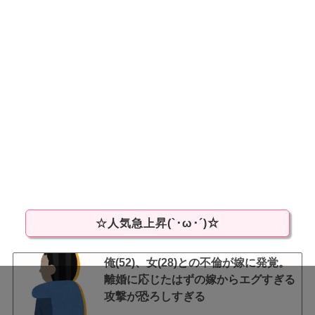
☆人気急上昇(`･ω･´)☆
俺(52)、女(28)との不倫が嫁に発覚。
離婚に応じたはずの嫁からエグすぎる
攻撃が恐ろしすぎる