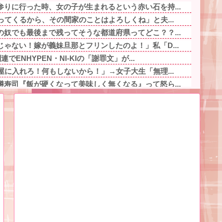
りに行った時、女の子が生まれるという赤い石を持...
ってくるから、その間家のことはよろしくね」と夫...
奴でも最後まで残ってそうな都道府県ってどこ？？...
ゃない！嫁が義妹旦那とフリンしたのよ！」私「D...
でENHYPEN・NI-KIの「謝罪文」が...
屋に入れろ！何もしないから！」→女子大生「無理...
寿司『飯が硬くなって美味しく無くなる』って怒ら...
り巻（600円）、流石にアレすぎて賛否両論の大...
、専門家からあまりにも非情な一言を告げられる他
の家に遊びに行ったら私が小さい頃に撮った写真が...
、夜に子どもが急に体調悪くなったら対応するのは...