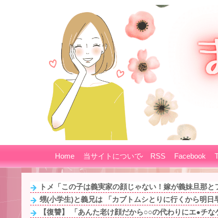
Home
当サイトについて
RSS
Facebook
T
トメ「この子は義実家の顔じゃない！嫁が義妹旦那とフリ
甥(小学生)と義兄は 「カブトムシとりに行くから明日早起
【復讐】 「あんた老け顔だから○○の代わりにエ●チなゲ