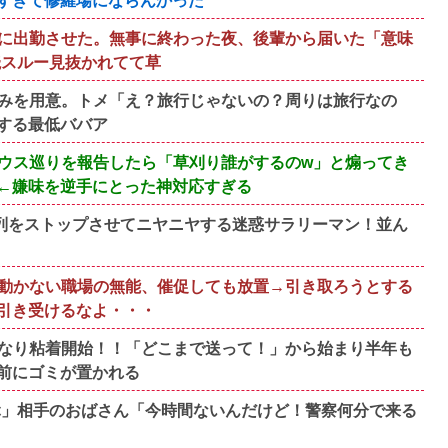
すぎて修羅場にならんかった
に出勤させた。無事に終わった夜、後輩から届いた「意味
読スルー見抜かれてて草
みを用意。トメ「え？旅行じゃないの？周りは旅行なの
する最低ババア
ウス巡りを報告したら「草刈り誰がするのw」と煽ってき
←嫌味を逆手にとった神対応すぎる
、列をストップさせてニヤニヤする迷惑サラリーマン！並ん
動かない職場の無能、催促しても放置→引き取ろうとする
引き受けるなよ・・・
なり粘着開始！！「どこまで送って！」から始まり半年も
前にゴミが置かれる
ぶ」相手のおばさん「今時間ないんだけど！警察何分で来る