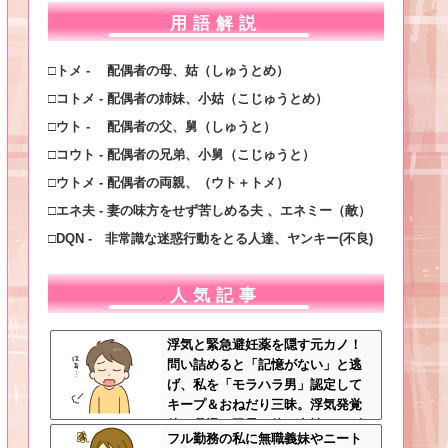
用語解説
□トメ - 配偶者の母、姑（しゅうとめ）
□コトメ - 配偶者の姉妹、小姑（こじゅうとめ）
□ウト - 配偶者の父、舅（しゅうと）
□コウト - 配偶者の兄弟、小舅（こじゅうと）
□ウトメ - 配偶者の両親、（ウト＋トメ）
□エネ夫 - 妻の味方をせず苦しめる夫 、エネミー（敵）
□DQN - 非常識な迷惑行動をとる人達、ヤンキー(不良)
人気記事
浮気と緊急避妊薬を隠す元カノ！
問い詰めると「記憶がない」と逃
げ、私を「モラハラ男」認定して
キープ＆おねだり三昧。浮気発覚
後、我慢の限界で他の女性とスピ
フル勤務の私に無職義妹やニート
ード婚した結果ｗｗｗｗｗ