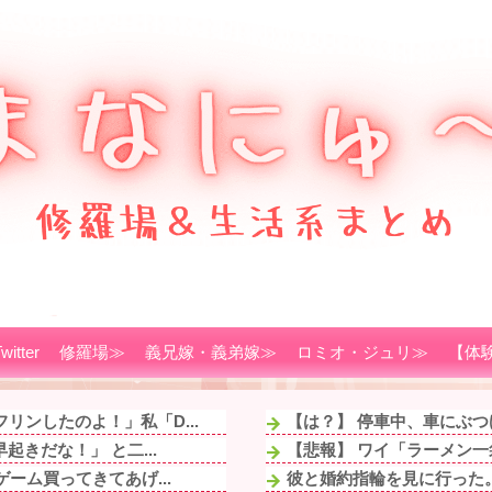
witter
修羅場≫
義兄嫁・義弟嫁≫
ロミオ・ジュリ≫
【体
ンしたのよ！」私「D...
【は？】 停車中、車にぶつ
きだな！」 と二...
【悲報】 ワイ「ラーメン一
ーム買ってきてあげ...
彼と婚約指輪を見に行った。