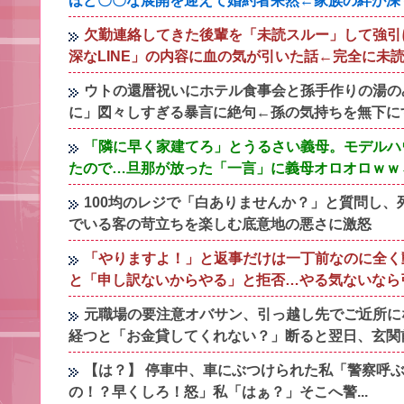
ほど〇〇な展開を迎えて婚約者呆然←家族の絆が深
欠勤連絡してきた後輩を「未読スルー」して強引
深なLINE」の内容に血の気が引いた話←完全に未
ウトの還暦祝いにホテル食事会と孫手作りの湯の
に」図々しすぎる暴言に絶句←孫の気持ちを無下に
「隣に早く家建てろ」とうるさい義母。モデルハ
たので…旦那が放った「一言」に義母オロオロｗｗ
100均のレジで「白ありませんか？」と質問し
でいる客の苛立ちを楽しむ底意地の悪さに激怒
「やりますよ！」と返事だけは一丁前なのに全く
と「申し訳ないからやる」と拒否…やる気ないなら
元職場の要注意オバサン、引っ越し先でご近所に
経つと「お金貸してくれない？」断ると翌日、玄関
【は？】 停車中、車にぶつけられた私「警察呼
の！？早くしろ！怒」私「はぁ？」そこへ警...