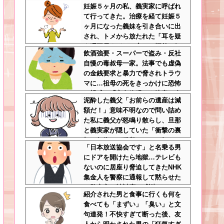
妊娠５ヶ月の私、義実家に呼ばれ
羅場にならんかった
て行ってきた。治療を経て妊娠５
ヶ月になった義妹を引き合いに出
され、トメから放たれた「耳を疑
う理不尽すぎる一言」に愕然←妊
飲酒強要・スーパーで盗み・反社
娠時期の操作とか超能力者かよ
自慢の毒叔母一家。法事でも虚偽
の金銭要求と暴力で脅されトラウ
マに…祖母の死をきっかけに恐怖
の親戚と「永久絶縁」を決意←自
泥酔した義父「お前らの遺産は減
分の身の安全を最優先にして大正
額だ！」意味不明なので問い詰め
解
た私に義父が怒鳴り散らし、旦那
と義実家が隠していた「衝撃の裏
切り行為」が発覚ｗｗｗ←知らん
「日本放送協会です」と名乗る男
間に200万払われてて草
にドアを開けたら地獄…テレビも
ないのに居座り脅迫してきたNHK
集金人を警察に通報して黙らせた
←警察官の神対応に感謝しかない
紹介された男と食事に行くも何を
食べても「まずい」「臭い」と文
句連発！不快すぎて断った後、友