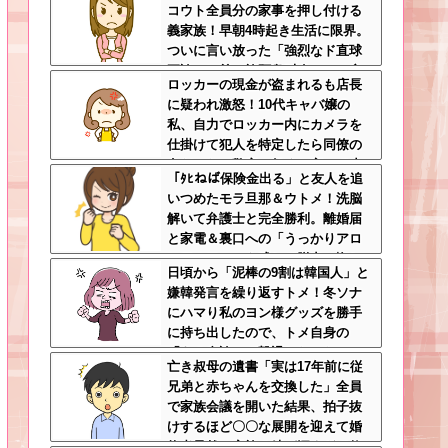
コウト全員分の家事を押し付ける
義家族！早朝4時起き生活に限界。
ついに言い放った「強烈なド直球
正論」に義一族阿鼻叫喚ｗｗ←怠
ロッカーの現金が盗まれるも店長
け者どもに正論のナイフをグサリ
に疑われ激怒！10代キャバ嬢の
私、自力でロッカー内にカメラを
仕掛けて犯人を特定したら同僚の
女だった…警察へ行くと言って止
「ﾀﾋねば保険金出る」と友人を追
められ、加害者に泣かれながら大
いつめたモラ旦那＆ウトメ！洗脳
揉めして・・・
解いて弁護士と完全勝利。離婚届
と家電＆裏口への「うっかりアロ
ンアルファ」を残して脱出←悔し
日頃から「泥棒の9割は韓国人」と
泣きしながらやることがエグくて
嫌韓発言を繰り返すトメ！冬ソナ
草
にハマり私のヨン様グッズを勝手
に持ち出したので、トメ自身の
「あの自論」で撃退したったｗｗ
亡き叔母の遺書「実は17年前に従
←矛盾だらけのトメにブーメラン
兄弟と赤ちゃんを交換した」全員
刺さりまくり
で家族会議を開いた結果、拍子抜
けするほど〇〇な展開を迎えて婚
約者呆然←家族の絆が深すぎて修