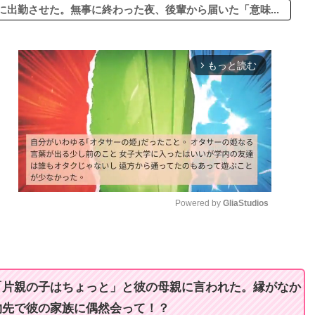
出勤させた。無事に終わった夜、後輩から届いた「意味...
もっと読む
arrow_forward_ios
Powered by 
GliaStudios
M
u
t
「片親の子はちょっと」と彼の母親に言われた。縁がなか
e
物先で彼の家族に偶然会って！？