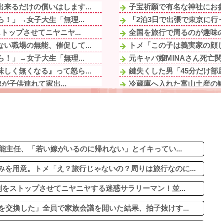
来るだけの償いはします...
子宝祈願で有名な神社にお参
！」→女子大生「無理...
「2泊3日で出張で東京に行
トップさせてニヤニヤ...
全国を旅行で周るのが趣味の
い職場の無能、催促して...
トメ「この子は義実家の顔じ
！」→女子大生「無理...
元キャバ嬢MINAさん死亡関連
しく無くなる』って怒ら...
鍵失くした男「45分だけ部
が子供連れて家出...
冷蔵庫へ入れた富山土産の鱒
小さい頃に撮った写真が...
【画像】ディズニーのおいな
災害救助法適用地域） ...
【悲報】明日花キララさん
トップさせてニヤニヤ...
転校生と仲良くなってその子
が子供連れて家出...
旦那が毎日晩酌するんだけど
鮮血でたから生理かな？...
能主任、「若い嫁がいるのに帰れない」とイキってい...
を用意。トメ「え？旅行じゃないの？周りは旅行なのに...
をストップさせてニヤニヤする迷惑サラリーマン！並...
を交換した」全員で家族会議を開いた結果、拍子抜けす...