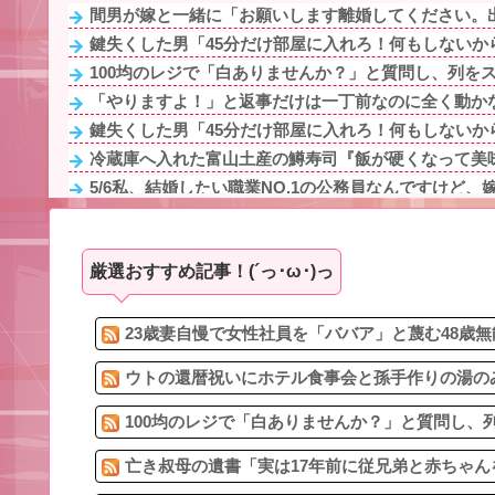
間男が嫁と一緒に「お願いします離婚してください。出
鍵失くした男「45分だけ部屋に入れろ！何もしないから
100均のレジで「白ありませんか？」と質問し、列をス
「やりますよ！」と返事だけは一丁前なのに全く動かな
鍵失くした男「45分だけ部屋に入れろ！何もしないから
冷蔵庫へ入れた富山土産の鱒寿司『飯が硬くなって美味
5/6私、結婚したい職業NO.1の公務員なんですけど、嫁
転校生と仲良くなってその子の家に遊びに行ったら私が
任天堂 熊本地震を受け被災者の製品修理は無償対応（
厳選おすすめ記事！(´っ･ω･)っ
100均のレジで「白ありませんか？」と質問し、列をス
4/6私、結婚したい職業NO.1の公務員なんですけど、嫁
生理の予定が８月６日なんだけど７月２９日にドバッと
23歳妻自慢で女性社員を「ババア」と蔑む48歳無
ウトの還暦祝いにホテル食事会と孫手作りの湯のみ
100均のレジで「白ありませんか？」と質問し、列
亡き叔母の遺書「実は17年前に従兄弟と赤ちゃん