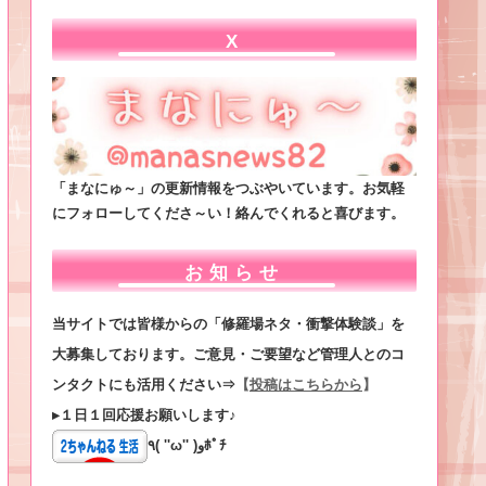
X
「まなにゅ～」の更新情報をつぶやいています。お気軽
にフォローしてくださ～い！絡んでくれると喜びます。
お知らせ
当サイトでは皆様からの「修羅場ネタ・衝撃体験談」を
大募集しております。ご意見・ご要望など管理人とのコ
ンタクトにも活用ください⇒
【
投稿はこちらから
】
▸１日１回応援お願いします♪
٩( ''ω'' )وﾎﾟﾁ