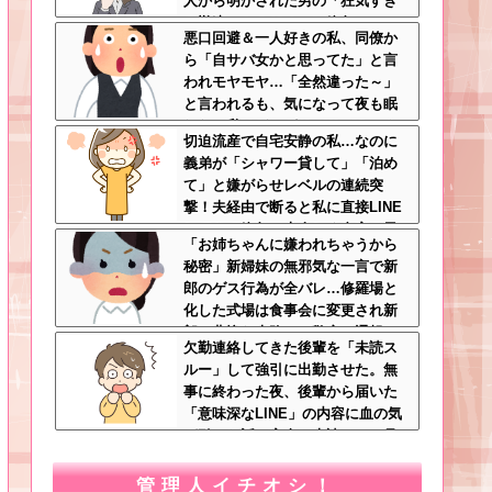
人から明かされた男の「狂気すぎ
る勘違いシナリオ」に絶句ｗｗ←
悪口回避＆一人好きの私、同僚か
手料理食べたいなら素直に言え
ら「自サバ女かと思ってた」と言
われモヤモヤ…「全然違った～」
と言われるも、気になって夜も眠
れない私はどこがサバサバ？←ネ
切迫流産で自宅安静の私…なのに
チネチ気にしてる時点で自サバじ
義弟が「シャワー貸して」「泊め
ゃない
て」と嫌がらせレベルの連続突
撃！夫経由で断ると私に直接LINE
してきて絶句←大人しく自宅の風
「お姉ちゃんに嫌われちゃうから
呂に入れよ
秘密」新婦妹の無邪気な一言で新
郎のゲス行為が全バレ…修羅場と
化した式場は食事会に変更され新
郎は悲惨な末路へ←警察に通報さ
欠勤連絡してきた後輩を「未読ス
れてもおかしくないレベル
ルー」して強引に出勤させた。無
事に終わった夜、後輩から届いた
「意味深なLINE」の内容に血の気
が引いた話←完全に未読スルー見
抜かれてて草
管理人イチオシ！