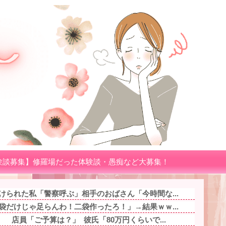
験談募集】修羅場だった体験談・愚痴など大募集！
けられた私「警察呼ぶ」相手のおばさん「今時間な...
袋だけじゃ足らんわ！二袋作ったろ！」→結果ｗｗ...
 店員「ご予算は？」 彼氏「80万円くらいで...