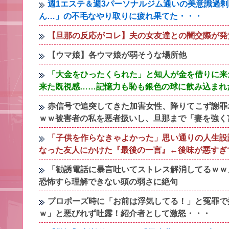
週1エステ＆週3パーソナルジム通いの美意識過
ん…」の不毛なやり取りに疲れ果てた・・・
【旦那の反応がコレ】夫の女友達との闇交際が発
【ウマ娘】各ウマ娘が弱そうな場所他
「大金をひったくられた」と知人が金を借りに来
来た既視感……記憶力も恥も銀色の球に飲み込まれ
赤信号で追突してきた加害女性、降りてこず謝罪
ｗｗ被害者の私を悪者扱いし、旦那まで「妻を強く
「子供を作らなきゃよかった」思い通りの人生設
なった友人にかけた『最後の一言』←後味が悪すぎ
「勧誘電話に暴言吐いてストレス解消してるｗｗ
恐怖すら理解できない頭の弱さに絶句
プロポーズ時に「お前は浮気してる！」と冤罪で
ｗ」と悪びれず吐露！紹介者として激怒・・・