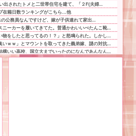
い出されたトメと二世帯住宅を建て、「２F(夫婦...
ープ在籍日数ランキングがこちら…他
.1の公務員なんですけど、嫁が子供連れて家出...
ニーカーを履いてきてた。普通かわいいぺたんこ靴...
物をしたと思ってるの！？」と怒鳴られた。しかし...
いｗｗ」とマウントを取ってきた義弟嫁、謎の対抗...
構いい高校、国立大までいったのになんであんなん...
プンしたカフェ、サンドイッチ1つ3000円w...
良いバイクか？他
」自称するクチャラー義母の汚い食べ方に限界
言ってもきれいに書いてくれない」って、それ自体...