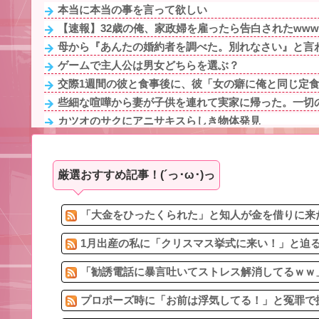
本当に本当の事を言って欲しい
【速報】32歳の俺、家政婦を雇ったら告白されたwww
母から『あんたの婚約者を調べた。別れなさい』と言わ
ゲームで主人公は男女どちらを選ぶ？
交際1週間の彼と食事後に、彼「女の癖に俺と同じ定食を
些細な喧嘩から妻が子供を連れて実家に帰った。一切の
カツオのサクにアニサキスらしき物体発見
夏祭りで幼馴染の甚平と私の浴衣がまさかの『さくらん
高校生の息子が計画的に家出した。巣立ったってことで
厳選おすすめ記事！(´っ･ω･)っ
週1エステ＆週3パーソナルジム通いの美意識過剰な先輩
女性用のトイレに入る男性を犯罪扱いするなって無理あ
【悲報】ワイ引っ越しでヤバいものも一緒に連れてき
「大金をひったくられた」と知人が金を借りに来た
1月出産の私に「クリスマス挙式に来い！」と迫る
「勧誘電話に暴言吐いてストレス解消してるｗｗ」
プロポーズ時に「お前は浮気してる！」と冤罪で振