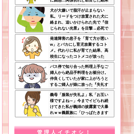
に困惑…関係切れと助言した結果
まさかの号泣→着拒ってどういう
犬が大嫌いで脂汗が止まらない
こと？
私。リードをつけ放置された犬に
絡まれ、追いかけられた先で『信
じられない光景』を目撃→必死で
救急車を呼ぶも犬と取り残され
発達障害の息子を「育て方が悪い
て・・・
w」とバカにし育児放棄するコト
メ。代わりに私が育てた結果、高
校生になったコトメコが放った
「発言」にコトメ絶叫←他人に預
バス停で知り合った料理上手なご
けっぱなしで親面するな
婦人から絶品手料理をお裾分け。
仲良くしていたが家に上がろうと
するご婦人が娘に放った『失礼す
ぎる一言』に絶句←手料理は美味
義母「服装が失礼よ」私「お互い
しかったのに性格クセ強すぎ
様ですよね～」今までイビられ続
けてきた私が義姉の披露宴で大暴
れｗｗ義親族に「ひっぱたきます
よ」と釘を刺したったｗｗｗ
管理人イチオシ！