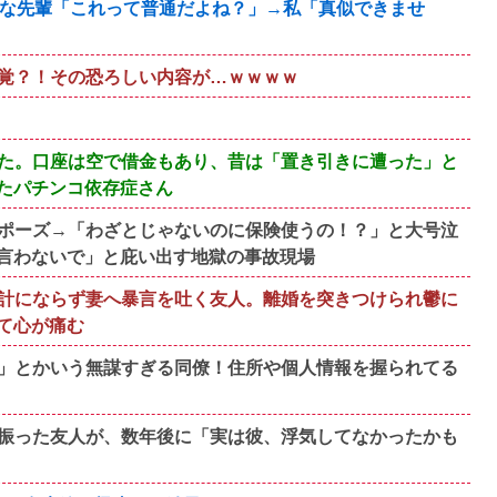
剰な先輩「これって普通だよね？」→私「真似できませ
覚？！その恐ろしい内容が…ｗｗｗｗ
た。口座は空で借金もあり、昔は「置き引きに遭った」と
たパチンコ依存症さん
ポーズ→「わざとじゃないのに保険使うの！？」と大号泣
言わないで」と庇い出す地獄の事故現場
計にならず妻へ暴言を吐く友人。離婚を突きつけられ鬱に
て心が痛む
」とかいう無謀すぎる同僚！住所や個人情報を握られてる
振った友人が、数年後に「実は彼、浮気してなかったかも