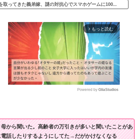
ってきた義弟嫁、謎の対抗心でスマホゲームに100...
もっと読む
arrow_forward_ios
Powered by 
GliaStudios
M
u
t
と母から聞いた。高齢者の万引きが多いと聞いたことがあ
e
に電話したりするようにしてた→だがかけなくなる