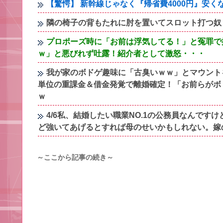
【驚愕】 新幹線じゃなく『帰省費4000円』安
隣の椅子の背もたれに肘を置いてスロット打つ奴
プロポーズ時に「お前は浮気してる！」と冤罪で
ｗ」と悪びれず吐露！紹介者として激怒・・・
我が家のボドゲ趣味に「古臭いｗｗ」とマウント
単位の重課金＆借金発覚で離婚確定！「お前らがボ
ｗ
4/6私、結婚したい職業NO.1の公務員なんで
ど強いてあげるとすれば母のせいかもしれない。嫁
～ここから記事の続き～