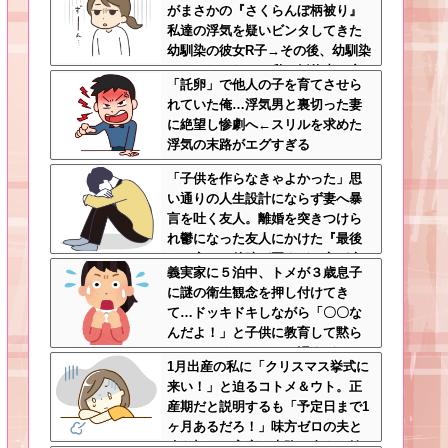
がまさかの『さくらんぼ柄被り』
私達の浮気を疑いビンタしてきた
幼馴染の彼女R子→その後、幼馴染
にフラれ、なぜか私の婚約者に突
「託卵」で他人の子を育てさせら
撃ｗｗｗｗｗ
れていた俺…浮気男と裏切った妻
に絶望し惨劇へ←スリルを求めた
浮気の末路がエグすぎる
「子供を作らなきゃよかった」思
い通りの人生設計にならず妻へ暴
言を吐く友人。離婚を突きつけら
れ鬱になった友人にかけた『最後
の一言』←後味が悪すぎて心が痛
義実家に５泊中、トメが３歳息子
む
に謎の衛生観念を押し付けてき
て…ドッキドキしながら「〇〇な
んだよ！」と子供に教育して黙ら
せた←いくらなんでも汚すぎるだ
1月出産の私に「クリスマス挙式に
ろ
来い！」と迫るコトメ＆ウト。正
産期だと説明するも「予定日まで1
ヶ月あるだろ！」味方ゼロの夫と
冷え切った家庭の末路←命より妹