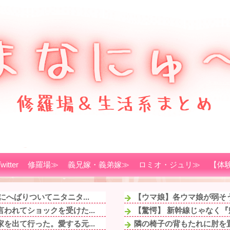
witter
修羅場≫
義兄嫁・義弟嫁≫
ロミオ・ジュリ≫
【体
へばりついてニタニタ...
【ウマ娘】各ウマ娘が弱そ
われてショックを受けた...
【驚愕】 新幹線じゃなく『帰
を出て行った。愛する元...
隣の椅子の背もたれに肘を