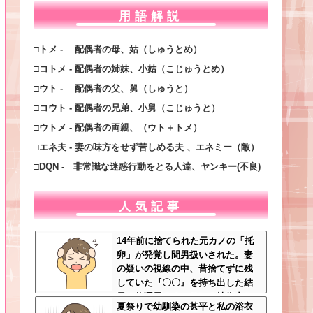
用語解説
□トメ - 配偶者の母、姑（しゅうとめ）
□コトメ - 配偶者の姉妹、小姑（こじゅうとめ）
□ウト - 配偶者の父、舅（しゅうと）
□コウト - 配偶者の兄弟、小舅（こじゅうと）
□ウトメ - 配偶者の両親、（ウト＋トメ）
□エネ夫 - 妻の味方をせず苦しめる夫 、エネミー（敵）
□DQN - 非常識な迷惑行動をとる人達、ヤンキー(不良)
人気記事
14年前に捨てられた元カノの「托
卵」が発覚し間男扱いされた。妻
の疑いの視線の中、昔捨てずに残
していた『〇〇』を持ち出した結
果←修理屋のオッサンの技術力と
夏祭りで幼馴染の甚平と私の浴衣
ノリが神すぎる