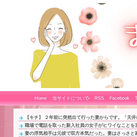
Home
当サイトについて
RSS
Facebook
T
【キチ】 ２年前に突然出て行った妻からです。「天井に
職場で電話を取った新入社員の女子がヒワイなことを言
妻の浮気相手は元彼で双方本気だった。妻はさっさと家