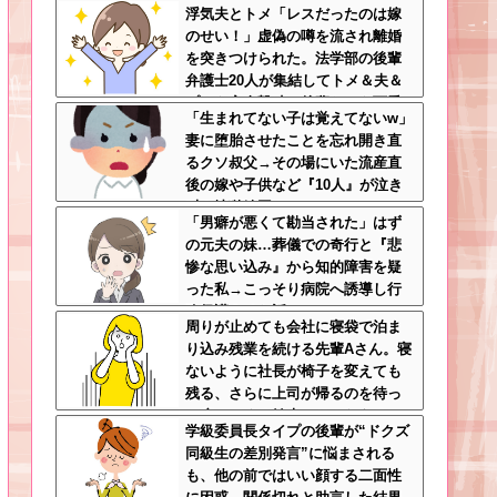
浮気夫とトメ「レスだったのは嫁
を優先する夫とは離婚一択
のせい！」虚偽の噂を流され離婚
を突きつけられた。法学部の後輩
弁護士20人が集結してトメ＆夫＆
プリを完全撃破←後輩たちを可愛
「生まれてない子は覚えてないw」
がっていた恩が最高形で返ってき
妻に堕胎させたことを忘れ開き直
た
るクソ叔父→その場にいた流産直
後の嫁や子供など『10人』が泣き
叫ぶ地獄絵図へ
「男癖が悪くて勘当された」はず
の元夫の妹…葬儀での奇行と『悲
惨な思い込み』から知的障害を疑
った私→こっそり病院へ誘導し行
政保護させた話
周りが止めても会社に寝袋で泊ま
り込み残業を続ける先輩Aさん。寝
ないように社長が椅子を変えても
残る、さらに上司が帰るのを待っ
て戻ってくる始末…そんなある
学級委員長タイプの後輩が“ドクズ
日、出社すると社内が騒然として
同級生の差別発言”に悩まされる
いて・・・
も、他の前ではいい顔する二面性