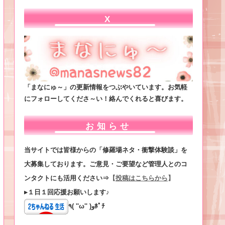
X
「まなにゅ～」の更新情報をつぶやいています。お気軽
にフォローしてくださ～い！絡んでくれると喜びます。
お知らせ
当サイトでは皆様からの「修羅場ネタ・衝撃体験談」を
大募集しております。ご意見・ご要望など管理人とのコ
ンタクトにも活用ください⇒
【
投稿はこちらから
】
▸１日１回応援お願いします♪
٩( ''ω'' )وﾎﾟﾁ