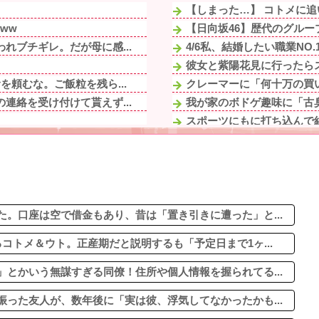
【しまった…】 コトメに追
ww
【日向坂46】歴代のグル
れブチギレ。だが母に感...
4/6私、結婚したい職業NO
彼女と紫陽花見に行ったらス
頼むな。ご飯粒を残ら...
クレーマーに「何十万の買い
連絡を受け付けて貰えず...
我が家のボドゲ趣味に「古臭
スポーツにもに打ち込んで結
ぼ柄被り』私達の浮気を...
【画像】速水もこみちが新オー
いいのかもしれないけど...
言うほどスーパーカブって
「これって普通だよね...
【胸糞】「食に執着がない
るよね。犯罪者にはもっ...
「『きれいに書きなさい』と
てしまった模様
。口座は空で借金もあり、昔は「置き引きに遭った」と...
コトメ＆ウト。正産期だと説明するも「予定日まで1ヶ...
とかいう無謀すぎる同僚！住所や個人情報を握られてる...
った友人が、数年後に「実は彼、浮気してなかったかも...