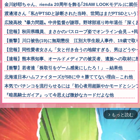
金川紗耶ちゃん、rienda 20周年を飾る｢26AW LOOKモデル｣に就
渡邊渚さん「私がPTSDと診断された当時、世間はまだPTSDとい
広陵高校〝暴力問題〟中井監督が謝罪。野球部巡り昨年退任「深く反
【悲報】秋田県職員、まさかのバスローブ姿でオンライン会見→+民
【衝撃】川口被告(19)に無期懲役 江別大学生殺人事件、19歳で
【悲報】同性愛者女さん「女と付き合うの地獄すぎる、男はどうやっ
【速報】熊本県知事、オールドメディアの被災者、遺族への取材に
【衝撃】若者達「株取引をゲーム感覚にしたろ！」→結果他
北海道日本ハムファイターズがSBに中々勝ててない理由←これ他
本気でパチンコを流行らせるには「初心者用超賑やかモードとシンプ
『暗黒騎士ガイア』って今思えば微妙なカードだよな他
もっと読む
arrow_forward_ios