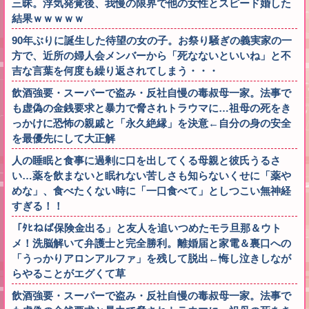
三昧。浮気発覚後、我慢の限界で他の女性とスピード婚した
結果ｗｗｗｗｗ
90年ぶりに誕生した待望の女の子。お祭り騒ぎの義実家の一
方で、近所の婦人会メンバーから「死なないといいね」と不
吉な言葉を何度も繰り返されてしまう・・・
飲酒強要・スーパーで盗み・反社自慢の毒叔母一家。法事で
も虚偽の金銭要求と暴力で脅されトラウマに…祖母の死をき
っかけに恐怖の親戚と「永久絶縁」を決意←自分の身の安全
を最優先にして大正解
人の睡眠と食事に過剰に口を出してくる母親と彼氏うるさ
い…薬を飲まないと眠れない苦しさも知らないくせに「薬や
めな」、食べたくない時に「一口食べて」としつこい無神経
すぎる！！
「ﾀﾋねば保険金出る」と友人を追いつめたモラ旦那＆ウト
メ！洗脳解いて弁護士と完全勝利。離婚届と家電＆裏口への
「うっかりアロンアルファ」を残して脱出←悔し泣きしなが
らやることがエグくて草
飲酒強要・スーパーで盗み・反社自慢の毒叔母一家。法事で