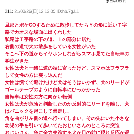
2024.03.13
211:
21/09/26(日)12:13:09 ID:hb.7g.L1
旦那とポケGOするために散歩してたらＹの形に近いＴ字
路でカオスな場面に出くわした
私達はＴ字路の下の道、Ｉの部分に居た
右側の道で犬の散歩をしている女性がいた
そこへ下の道からイヤホンしながらスマホ見てた自転車の
学生がきた
女性は犬と一緒に道の端に寄ったけど、スマホはフラフラ
して女性の方に突っ込んだ
女性は慌てて避けたけど犬はそうはいかず、犬のリードが
ゴールテープのように自転車にひっかかった
自転車は女性の方に向かい転倒
女性は犬が危険と判断したのか反射的にリードを離し、犬
はパニックを起こして暴走し、
角を曲がり左側の道へ行ってしまい、その先にいた小さな
幼児の手を引いて歩いてたおじいさんのところに突進
おじいさん、急に全力失踪する犬が目の前に現れ反応が遅