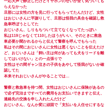
一応大声で静止したけどイヤホンのせいか全く気づいても
らえなかった
旦那には女性の方を見に行ってもらってたんだけど、女性
はおじいさんに平謝りして、旦那は怪我の具合を確認し救
急車呼ぼうとしてた
おじいさん、しりもちついて立てなくなってたっぽい
私は119じゃなくて110したほうがいい、そのときに救急
車必要か聞かれるからと伝えて警察を呼んでもらった
私はその間におじいさんに女性は悪くないことを伝えたけ
ど、おじいさんは「飼い主は何があっても犬をリードを離
してはいけない」との一点張りで
女性はその間ギャン泣きの子供をあやして怪我がないか確
認してた
本来それおじいさんがやることでは…
警察と救急車を待つ間、女性はおじいさんに保険があるの
で必ず完治まですべての費用をお支払いできますと伝え、
連絡先の交換を申し入れたんだけど
おじいさん、なんか変に頑固で「支払いを人任せにするな