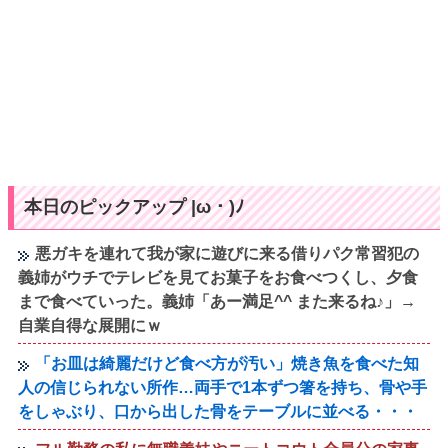
本日のピックアップ |ω・)ﾉ
悪ガキを連れて我が家に遊びに来る借りパク常習犯の
義姉がウチでテレビを見てお菓子をお食べつくし、夕食
まで食べていった。義姉「あー満足^^ また来るね♪」→
自業自得な展開にｗ
「お皿は綺麗だけど食べ方が汚い」焼き魚を食べた知
人の信じられない所作…両手で1本ずつ箸を持ち、骨や手
をしゃぶり、口から出した骨をテーブルに並べる・・・