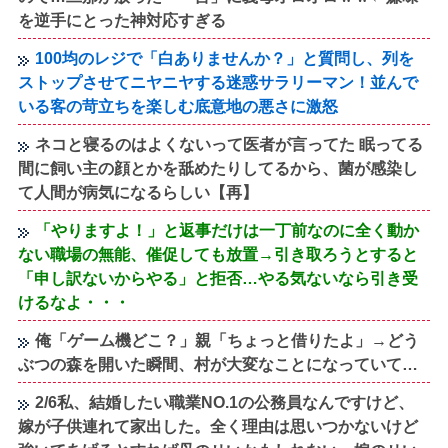
を逆手にとった神対応すぎる
100均のレジで「白ありませんか？」と質問し、列を
ストップさせてニヤニヤする迷惑サラリーマン！並んで
いる客の苛立ちを楽しむ底意地の悪さに激怒
ネコと寝るのはよくないって医者が言ってた 眠ってる
間に飼い主の顔とかを舐めたりしてるから、菌が感染し
て人間が病気になるらしい【再】
「やりますよ！」と返事だけは一丁前なのに全く動か
ない職場の無能、催促しても放置→引き取ろうとすると
「申し訳ないからやる」と拒否…やる気ないなら引き受
けるなよ・・・
俺「ゲーム機どこ？」親「ちょっと借りたよ」→どう
ぶつの森を開いた瞬間、村が大変なことになっていて…
2/6私、結婚したい職業NO.1の公務員なんですけど、
嫁が子供連れて家出した。全く理由は思いつかないけど