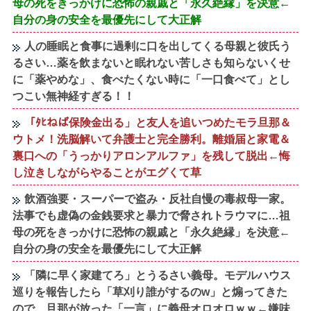
母の死をきっかけに恐怖の親戚と「永久絶縁」を決意←
自分の身の安全を最優先にして大正解
人の睡眠と食事に過剰に口を出してくる母親と彼氏う
るさい…薬を飲まないと眠れない苦しさも知らないくせ
に「薬やめな」、食べたくない時に「一口食べて」とし
つこい無神経すぎる！！
「ﾀﾋねば保険金出る」と友人を追いつめたモラ旦那＆
ウトメ！洗脳解いて弁護士と完全勝利。離婚届と家電＆
裏口への「うっかりアロンアルファ」を残して脱出←悔
し泣きしながらやることがエグくて草
飲酒強要・スーパーで盗み・反社自慢の毒叔母一家。
法事でも虚偽の金銭要求と暴力で脅されトラウマに…祖
母の死をきっかけに恐怖の親戚と「永久絶縁」を決意←
自分の身の安全を最優先にして大正解
「隣に早く家建てろ」とうるさい義母。モデルハウス
巡りを報告したら「草刈り誰がするのw」と煽ってきた
ので…旦那が放った「一言」に義母オロオロｗｗ←嫌味