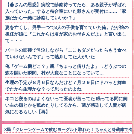
【爺さんの思惑】病院で診察待ってたら、ある親子が呼ばれ
入っていった。すると待合室にいた爺さんが受付に……「家
族だから一緒に診察していいか？」
妻を亡くし、男手一つで3人の子供を育てていた俺。だが娘の
担任が娘に『これからは君が家のお母さんだよ』と言い出し
て・・・
パートの面接で号泣しながら「ここもダメだったらもう食べ
ていけないんです」って熱弁してた人がいた
俺「ゲーム機どこ？」親「ちょっと借りたよ」→どうぶつの
森を開いた瞬間、村が大変なことになっていて…
生理の予定が８月６日なんだけど７月２９日にドバッと鮮血
でたから生理かな？って思ったのよね
ネコと寝るのはよくないって医者が言ってた 眠ってる間に飼
い主の顔とかを舐めたりしてるから、菌が感染して人間が病
気になるらしい【再】
X民「クレーンゲームで飲むヨーグルト取れた！ちゃんと冷蔵庫で冷や