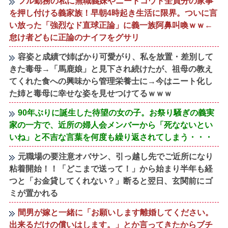
フル勤務の私に無職義妹やニートコウト全員分の家事
を押し付ける義家族！早朝4時起き生活に限界。ついに言
い放った「強烈なド直球正論」に義一族阿鼻叫喚ｗｗ←
怠け者どもに正論のナイフをグサリ
容姿と成績で姉ばかり可愛がり、私を放置・差別して
きた毒母→「馬鹿娘」と見下され続けたが、祖母の教え
てくれた食への興味から管理栄養士に→今はニート化し
た姉と毒母に幸せな姿を見せつけてるｗｗｗ
90年ぶりに誕生した待望の女の子。お祭り騒ぎの義実
家の一方で、近所の婦人会メンバーから「死なないとい
いね」と不吉な言葉を何度も繰り返されてしまう・・・
元職場の要注意オバサン、引っ越し先でご近所になり
粘着開始！！「どこまで送って！」から始まり半年も経
つと「お金貸してくれない？」断ると翌日、玄関前にゴ
ミが置かれる
間男が嫁と一緒に「お願いします離婚してください。
出来るだけの償いはします。」とか言ってきたからブチ