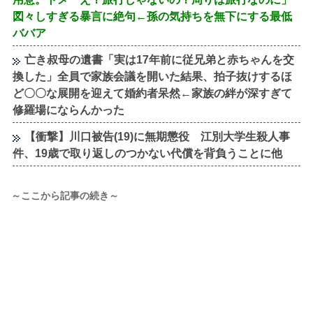
図々しすぎる暴言に絶句←孫の気持ちを無下にする最低
ババア
亡き叔母の遺書「実は17年前に従兄弟と赤ちゃんを交
換した」全員で家族会議を開いた結果、拍子抜けするほ
ど〇〇な展開を迎えて婚約者呆然←家族の絆が深すぎて
修羅場にならんかった
【衝撃】川口被告(19)に無期懲役 江別大学生殺人事
件、19歳で取り返しのつかない代償を背負うことに他
～ここから記事の続き～