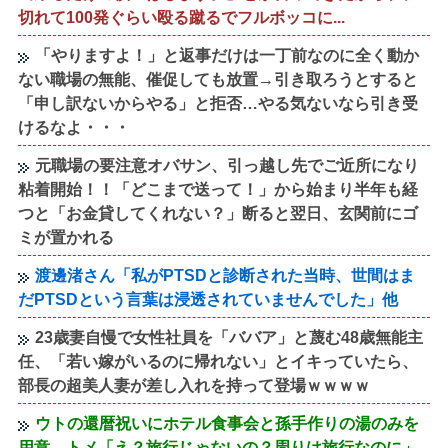
切れて100発ぐらい殴る蹴るでフルボッコに...
「やりますよ！」と返事だけは一丁前なのに全く動か
ない職場の無能、催促しても放置→引き取ろうとすると
「申し訳ないからやる」と拒否…やる気ないなら引き受
けるなよ・・・
元職場の要注意オバサン、引っ越し先でご近所になり
粘着開始！！「どこまで送って！」から始まり半年も経
つと「お金貸してくれない？」断ると翌日、玄関前にゴ
ミが置かれる
渡邊渚さん「私がPTSDと診断された当時、世間はま
だPTSDという言葉は浸透されていませんでした」他
23歳妻自慢で女性社員を「ババア」と蔑む48歳無能主
任、「若い嫁がいるのに帰れない」とイキっていたら、
部長の超美人妻が差し入れを持って登場ｗｗｗｗ
ウトの還暦祝いにホテル食事会と孫手作りの湯のみを
用意。トメ「え？旅行じゃないの？周りは旅行なのに」