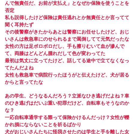
んで無責任だ、お前が支払え」となぜか保険を使うことを
否定
私も説得したけど保険は責任逃れとか無責任とか言ってて
聞く耳持たず
その後警察がきたからあとは警察にお任せしたけど、おじ
いさんは救急車にのせられるまで罵倒してて元気だったな
女性の方は足ボロボロだし、手も擦りむいて血が滲んで
て、両膝はどんどん腫れだして色が変わってた
最初は気丈に立ってたけど、話してる途中で立てなくなっ
てたんだよね
女性も救急車で病院行ったほうがと伝えたけど、犬が居る
からと言ってたな
あの学生、どうなるんだろう？立派なひき逃げだよね？車
のひき逃げはだいぶ重い犯罪だけど、自転車もそうなのか
な？
一応自転車通学する際って保険かけるんだっけ？女性が轢
かれ損にならないことを祈るばかり
犬がおじいさんたちに怪我させたのは学生と手を離した女