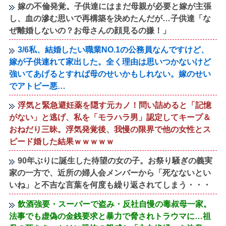
嫁の不倫発覚。子供達にはまだ母親が必要と嫁が主張
し、血の滲む思いで再構築を決めたんだが…子供達「な
ぜ離婚しないの？お母さんの顔見るの嫌！」
3/6私、結婚したい職業NO.1の公務員なんですけど、
嫁が子供連れて家出した。全く理由は思いつかないけど
強いてあげるとすれば母のせいかもしれない。嫁のせい
でアトピー悪…
浮気と緊急避妊薬を隠す元カノ！問い詰めると「記憶
がない」と逃げ、私を「モラハラ男」認定してキープ＆
おねだり三昧。浮気発覚後、我慢の限界で他の女性とス
ピード婚した結果ｗｗｗｗｗ
90年ぶりに誕生した待望の女の子。お祭り騒ぎの義実
家の一方で、近所の婦人会メンバーから「死なないとい
いね」と不吉な言葉を何度も繰り返されてしまう・・・
飲酒強要・スーパーで盗み・反社自慢の毒叔母一家。
法事でも虚偽の金銭要求と暴力で脅されトラウマに…祖