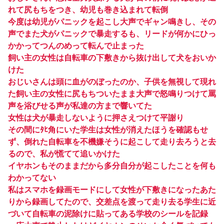
れて尻もちをつき、幼児も巻き込まれて転倒
今度は幼児がパニックを起こし大声でギャン鳴きし、その
声でまた犬がパニックで暴走するも、リードが何かにひっ
かかってつんのめって転んで止まった
飼い主の女性は自転車の下敷きから抜け出して犬をおいか
けた
おじいさんは頭に血がのぼったのか、子供を無視して現れ
た飼い主の女性に尻もちついたまま大声で怒鳴りつけて罵
声を浴びせる声が私達の方まで響いてた
女性は犬が暴走しないように押さえつけて平謝り
その間にﾀﾋ角にいた学生は女性が消えたほうを確認もせ
ず、倒れた自転車を不機嫌そうに起こして走り去ろうと去
るので、私が慌てて追いかけた
イヤホンもそのままだから多分自分が起こしたことを何も
わかってない
私はスマホを録画モードにして女性が下敷きになったあた
りから録画してたので、交差点を渡って走り去る学生に近
づいて自転車の泥除けに貼ってある学校のシールを記録