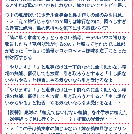
るとすれば母のせいかもしれない。嫁のせいでアトピー悪…
ウトの還暦祝いにホテル食事会と孫手作りの湯のみを用意。
トメ「え？旅行じゃないの？周りは旅行なのに」図々しすぎ
る暴言に絶句←孫の気持ちを無下にする最低ババア
「隣に早く家建てろ」とうるさい義母。モデルハウス巡りを
報告したら「草刈り誰がするのw」と煽ってきたので…旦那
が放った「一言」に義母オロオロｗｗ←嫌味を逆手にとった
神対応すぎる
「やりますよ！」と返事だけは一丁前なのに全く動かない職
場の無能、催促しても放置→引き取ろうとすると「申し訳な
いからやる」と拒否…やる気ないなら引き受けるなよ・・・
「やりますよ！」と返事だけは一丁前なのに全く動かない職
場の無能、催促しても放置→引き取ろうとすると「申し訳な
いからやる」と拒否…やる気ないなら引き受けるなよ・・・
【復讐】 絶対に「植えてはいけない植物」を小学校に植えた
→20年経って見に行くと…「！？」衝撃の光景が・・・
トメ「この子は義実家の顔じゃない！嫁が義妹旦那とフリン