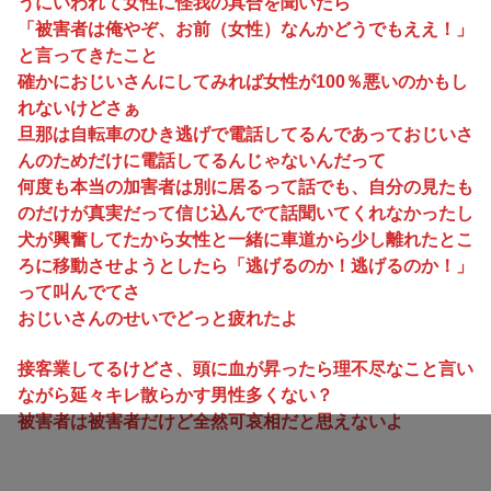
うにいわれて女性に怪我の具合を聞いたら
「被害者は俺やぞ、お前（女性）なんかどうでもええ！」
と言ってきたこと
確かにおじいさんにしてみれば女性が100％悪いのかもし
れないけどさぁ
旦那は自転車のひき逃げで電話してるんであっておじいさ
んのためだけに電話してるんじゃないんだって
何度も本当の加害者は別に居るって話でも、自分の見たも
のだけが真実だって信じ込んでて話聞いてくれなかったし
犬が興奮してたから女性と一緒に車道から少し離れたとこ
ろに移動させようとしたら「逃げるのか！逃げるのか！」
って叫んでてさ
おじいさんのせいでどっと疲れたよ
接客業してるけどさ、頭に血が昇ったら理不尽なこと言い
ながら延々キレ散らかす男性多くない？
被害者は被害者だけど全然可哀相だと思えないよ