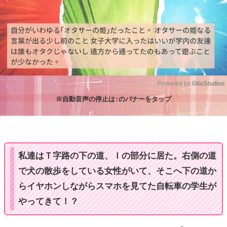
Powered by 
GliaStudios
※自動音声の停止は↑のバナーをタップ
M
u
t
e
私達はＴ字路の下の道、Ｉの部分に居た。右側の道
で犬の散歩をしている女性がいて、そこへ下の道か
らイヤホンしながらスマホを見てた自転車の学生が
やってきて！？