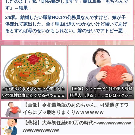
したのよ！」私「DNA鑑定します？」義妹旦那「もちろんで
す」→結果…
2/6私、結婚したい職業NO.1の公務員なんですけど、嫁が子
供連れて家出した。全く理由は思いつかないけど強いてあげ
るとすれば母のせいかもしれない。嫁のせいでアトピー悪…
ごつ盛り焼きそばとかいう年１くら
【画像】タトゥーだらけの美人海鮮
いで無性に食いたくなるやつｗｗｗ
料理人、現る！！←コレはセクシー
ｗｗｗｗｗ
過ぎてワイらにブッ刺さりまくりw
【画像】令和最新版のあのちゃん、可愛過ぎてワ
w w w w w w w w
イらにブッ刺さりまくりw w w w w w
【悲報】大卒初任給600万の時代へwwwwwwwww
wwwwwwwwww