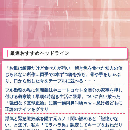
厳選おすすめヘッドライン
「お皿は綺麗だけど食べ方が汚い」焼き魚を食べた知人の信
じられない所作…両手で1本ずつ箸を持ち、骨や手をしゃぶ
り、口から出した骨をテーブルに並べる・・・
フル勤務の私に無職義妹やニートコウト全員分の家事を押し
付ける義家族！早朝4時起き生活に限界。ついに言い放った
「強烈なド直球正論」に義一族阿鼻叫喚ｗｗ←怠け者どもに
正論のナイフをグサリ
浮気と緊急避妊薬を隠す元カノ！問い詰めると「記憶がな
い」と逃げ、私を「モラハラ男」認定してキープ＆おねだり