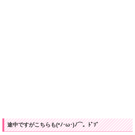
途中ですがこちらも(*ﾉ･ω･)ﾉ⌒。ﾄﾞｿﾞ