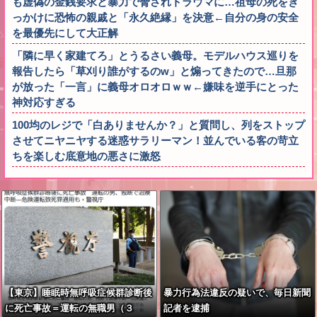
も虚偽の金銭要求と暴力で脅されトラウマに…祖母の死をき
っかけに恐怖の親戚と「永久絶縁」を決意←自分の身の安全
を最優先にして大正解
「隣に早く家建てろ」とうるさい義母。モデルハウス巡りを
報告したら「草刈り誰がするのw」と煽ってきたので…旦那
が放った「一言」に義母オロオロｗｗ←嫌味を逆手にとった
神対応すぎる
100均のレジで「白ありませんか？」と質問し、列をストップ
させてニヤニヤする迷惑サラリーマン！並んでいる客の苛立
ちを楽しむ底意地の悪さに激怒
【東京】睡眠時無呼吸症候群診断後
暴力行為法違反の疑いで、毎日新聞
に死亡事故＝運転の無職男（３
記者を逮捕