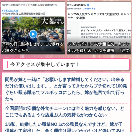
４）、独断で治療中断―危険運転致
死罪適用も
平和の日に黙祷もせずデモで暴れる
ジャンプストアで大量注文→キャン
パヨクさんたち
セルを繰り返した女を逮捕 「注文
で欲求が満たされた」総額43億円
今アクセスが集中しています！
間男が嫁と一緒に「お願いします離婚してください。出来る
だけの償いはします。」とか言ってきたからブチ切れて100発
ぐらい殴る蹴るでフルボッコにしたら、嫁が無言で出て行っ
たｗ
全国展開の安価な外食チェーンには全く魅力を感じない。ど
こにでもあるような店選ぶ人の気持ちがわからない
3/6私、結婚したい職業NO.1の公務員なんですけど、嫁が子
供連れて家出した。全く理由は思いつかないけど強いてあげ