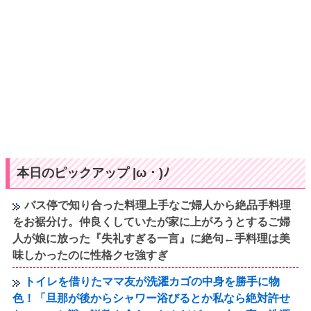
本日のピックアップ |ω・)ﾉ
バス停で知り合った料理上手なご婦人から絶品手料理
をお裾分け。仲良くしていたが家に上がろうとするご婦
人が娘に放った『失礼すぎる一言』に絶句←手料理は美
味しかったのに性格クセ強すぎ
トイレを借りたママ友が洗濯カゴの中身を勝手に物
色！「旦那が後からシャワー浴びるとか私なら絶対許せ