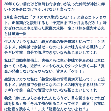
20年くらい前だけど当時お付き合いがあった仲間が神社に赤
いものを身につけちゃいけないと言ってた
1月出産の私に「クリスマス挙式に来い！」と迫るコトメ＆ウ
ト。正産期だと説明するも「予定日まで1ヶ月あるだろ！」味
方ゼロの夫と冷え切った家庭の末路←命より妹を優先する夫
とは離婚一択
生活カツカツな私に「義父の墓の管理費10万払って！」と迫
るトメ。給料減で余裕ゼロなのにトメの味方をする旦那にブ
チギレ寸前←自分で管理できないなら墓じまいしてくれ
私は元自動車整備士。夫売ともに車が趣味で休みの日は車に
触っている為、近所のママやら友人でクレクレ沸く→私「賃
金が発生しないならやらない」皆さん「ケチ！」
生活カツカツな私に「義父の墓の管理費10万払って！」と迫
るトメ。給料減で余裕ゼロなのにトメの味方をする旦那にブ
チギレ寸前←自分で管理できないなら墓じまいしてくれ
義父「嫁にたぶらかされたんだろうが、目を覚まさなければ
縁を切る」夫「それで俺が困ることって何？」義父「お前に
は財産を残さん！！」夫「財産なんかないよね？」