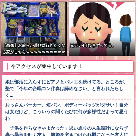
【画像】お前らが遊びに行きたくな
元カレ4年ひきずってる。
る家がこちらｗｗｗｗｗｗｗｗｗｗ
ｗｗｗｗｗｗｗｗｗｗｗｗｗｗｗｗ
ｗｗｗｗｗｗ
今アクセスが集中しています！
娘は部活に入らずにピアノとバレエを続けてる。ところが、
塾で「今年の合唱コン伴奏は諦めなさい」と言われたらし
く...
おっさんパーカー、短パン、ボディーバッグがダサい！自分
は女だけど、こういうの聞くたびに何が多様性だよって思う
わ
「子供を作らなきゃよかった」思い通りの人生設計にならず
妻へ暴言を吐く友人。離婚を突きつけられ鬱になった友人に