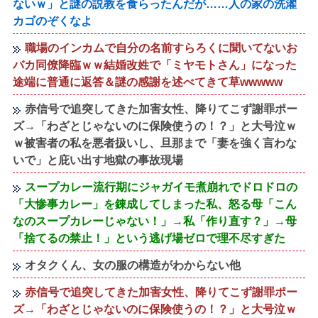
ないｗ」と謎の説教を食らったんだが……人の家の洗濯
カゴのぞくなよ
職場のインカムで自分の名前すらろくに聞いてないお
バカ同僚降臨ｗｗ結婚改姓で「ミヤモトさん」になった
途端に普通に返答＆謎の感謝を述べてきて草wwwww
赤信号で追突してきた加害女性、降りてこず謝罪ポー
ズ→「わざとじゃないのに保険使うの！？」と大号泣ｗ
ｗ被害者の私を悪者扱いし、旦那まで「妻を強く言わな
いで」と庇い出す地獄の事故現場
スープカレー流行期にジャガイモ煮崩れでドロドロの
「大惨事カレー」を錬成してしまった私、怒る母「こん
なのスープカレーじゃない！」→私「作り直す？」→母
「捨てるの禁止！」という逃げ場ゼロで理不尽すぎた
オタクくん、女の服の構造がわからない他
赤信号で追突してきた加害女性、降りてこず謝罪ポー
ズ→「わざとじゃないのに保険使うの！？」と大号泣ｗ