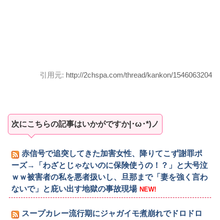
引用元:
http://2chspa.com/thread/kankon/1546063204
次にこちらの記事はいかがですか|･ω･*)ノ
赤信号で追突してきた加害女性、降りてこず謝罪ポ
ーズ→「わざとじゃないのに保険使うの！？」と大号泣
ｗｗ被害者の私を悪者扱いし、旦那まで「妻を強く言わ
ないで」と庇い出す地獄の事故現場
NEW!
スープカレー流行期にジャガイモ煮崩れでドロドロ