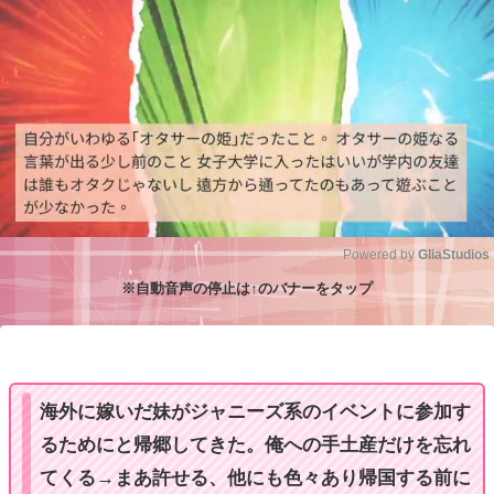
Powered by 
GliaStudios
※自動音声の停止は↑のバナーをタップ
M
u
t
e
海外に嫁いだ妹がジャニーズ系のイベントに参加す
るためにと帰郷してきた。俺への手土産だけを忘れ
てくる→まあ許せる、他にも色々あり帰国する前に