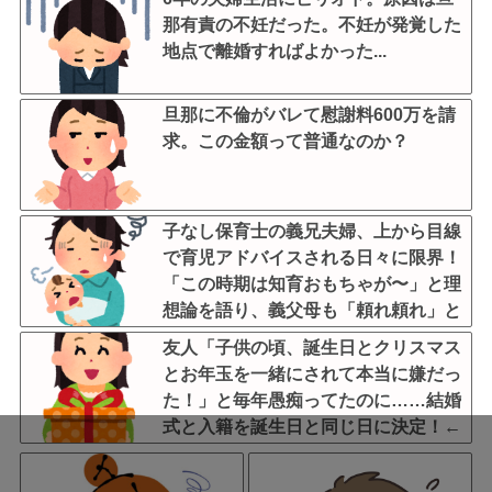
那有責の不妊だった。不妊が発覚した
地点で離婚すればよかった...
旦那に不倫がバレて慰謝料600万を請
求。この金額って普通なのか？
子なし保育士の義兄夫婦、上から目線
で育児アドバイスされる日々に限界！
「この時期は知育おもちゃが〜」と理
想論を語り、義父母も「頼れ頼れ」と
ウザすぎる・・・
友人「子供の頃、誕生日とクリスマス
とお年玉を一緒にされて本当に嫌だっ
た！」と毎年愚痴ってたのに……結婚
式と入籍を誕生日と同じ日に決定！←
いや、毎年の愚痴は何だったんだ
よ！？