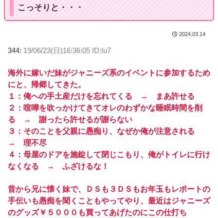
こっそりと・・・
2024.03.14
344:
19/06/23(日)16:36:05 ID:Iu7
海外に嫁いだ妹がジャニーズ系のイベントに参加するため
にと、帰郷してきた。
１：俺への手土産だけを忘れてくる → まあ許せる
２：喧嘩を吹っかけてきてオレのわずかな睡眠時間を削
る → 謝ったら許せるが謝らない
３：そのことを父親に愚痴り、なぜか俺が注意される
→ 理不尽
４：母屋のドアを施錠して閉じこもり、俺がトイレに行け
なくなる → ふざけるな！
昔から兄に懐く妹で、ＤＳも３ＤＳもお年玉もレポートの
手伝いも愚痴を聞くこともやってやり、最近はジャニーズ
のグッズ￥５０００も買ってあげたのにこの仕打ち