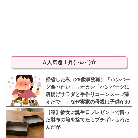
☆人気急上昇(`･ω･´)☆
帰省した私（29歳事務職）「ハンバー
グ食べたい」→オカン「ハンバーグに
唐揚げサラダと手作りコーンスープ添
えたで！」なぜ実家の母親は子供が30
歳になっても「高校生運動部レベルの
【箱】彼女に誕生日プレゼントで貰っ
ガッツリ飯」を作ってしまうのか？
た財布の箱を捨てたらブチギレられた
んだが