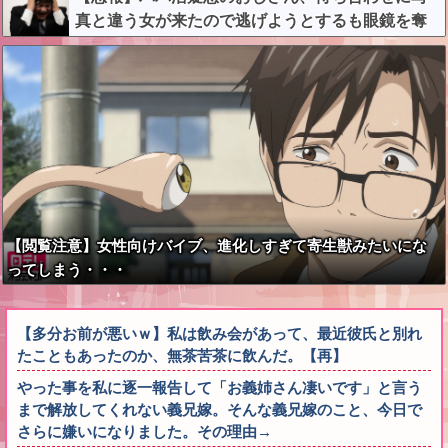
真と違う女が来たので逃げようとするも眼鏡を奪
われ可哀想なことになっているところを激写され
てしまう…
【閲覧注意】女性向けバイブ、進化しすぎて寄生獣みたいにな
ってしまう・・・
【多分お前が悪いｗ】私は飲み会があって、最近彼氏と別れ
たこともあったのか、無茶苦茶に飲んだ。【再】
やった事を私に逐一報告して「お義姉さん凄いです」と言う
まで解放してくれない義兄嫁。そんな義兄嫁のこと、今日で
さらに嫌いになりました。その理由→