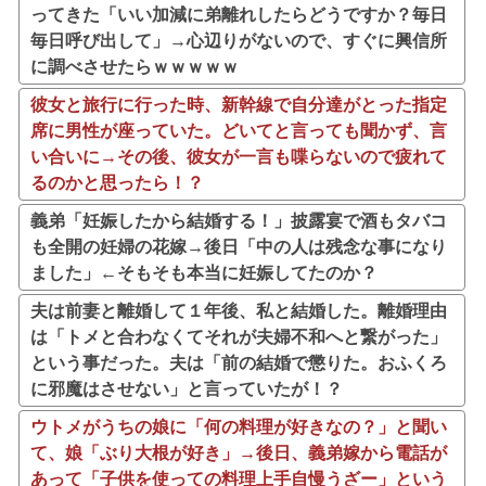
ってきた「いい加減に弟離れしたらどうですか？毎日
毎日呼び出して」→心辺りがないので、すぐに興信所
に調べさせたらｗｗｗｗｗ
彼女と旅行に行った時、新幹線で自分達がとった指定
席に男性が座っていた。どいてと言っても聞かず、言
い合いに→その後、彼女が一言も喋らないので疲れて
るのかと思ったら！？
義弟「妊娠したから結婚する！」披露宴で酒もタバコ
も全開の妊婦の花嫁→後日「中の人は残念な事になり
ました」←そもそも本当に妊娠してたのか？
夫は前妻と離婚して１年後、私と結婚した。離婚理由
は「トメと合わなくてそれが夫婦不和へと繋がった」
という事だった。夫は「前の結婚で懲りた。おふくろ
に邪魔はさせない」と言っていたが！？
ウトメがうちの娘に「何の料理が好きなの？」と聞い
て、娘「ぶり大根が好き」→後日、義弟嫁から電話が
あって「子供を使っての料理上手自慢うざー」という