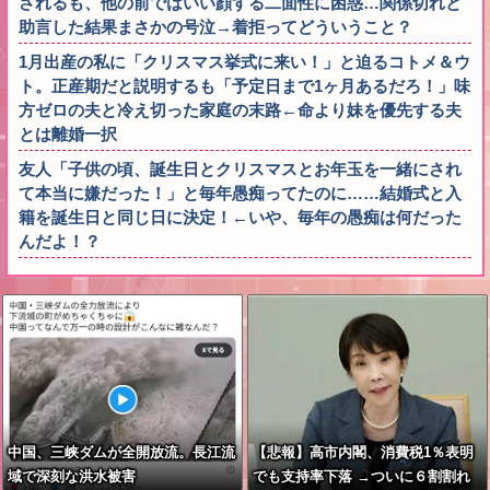
されるも、他の前ではいい顔する二面性に困惑…関係切れと
助言した結果まさかの号泣→着拒ってどういうこと？
1月出産の私に「クリスマス挙式に来い！」と迫るコトメ＆ウ
ト。正産期だと説明するも「予定日まで1ヶ月あるだろ！」味
方ゼロの夫と冷え切った家庭の末路←命より妹を優先する夫
とは離婚一択
友人「子供の頃、誕生日とクリスマスとお年玉を一緒にされ
て本当に嫌だった！」と毎年愚痴ってたのに……結婚式と入
籍を誕生日と同じ日に決定！←いや、毎年の愚痴は何だった
んだよ！？
中国、三峡ダムが全開放流。長江流
【悲報】高市内閣、消費税1％表明
域で深刻な洪水被害
でも支持率下落 →ついに６割割れ