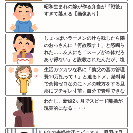
昭和生まれの嫁が作る弁当が『戦後』
すぎて萎える【画像あり】
しょっぱいラーメンの汁を残したら隣
のおっさんに「何故残す！」と怒鳴ら
れた……友人にも「スープが本体だろ
あり得ない」と説教されたんだが、塩
分過剰だし味の好みは自由だろ！
生活カツカツな私に「義父の墓の管理
費10万払って！」と迫るトメ。給料減
で余裕ゼロなのにトメの味方をする旦
那にブチギレ寸前←自分で管理できな
いなら墓じまいしてくれ
わたし、新婚2ヶ月でスピード離婚が
現実的になる・・・
6年の夫婦生活にピリオド。原因は旦