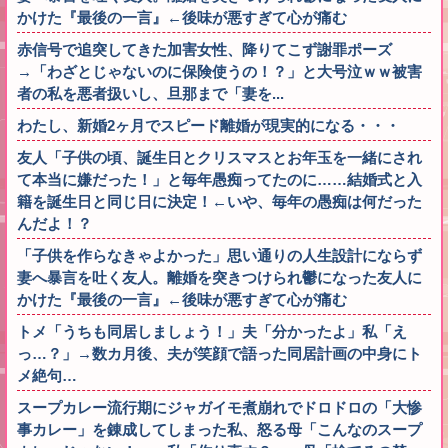
かけた『最後の一言』←後味が悪すぎて心が痛む
赤信号で追突してきた加害女性、降りてこず謝罪ポーズ
→「わざとじゃないのに保険使うの！？」と大号泣ｗｗ被害
者の私を悪者扱いし、旦那まで「妻を...
わたし、新婚2ヶ月でスピード離婚が現実的になる・・・
友人「子供の頃、誕生日とクリスマスとお年玉を一緒にされ
て本当に嫌だった！」と毎年愚痴ってたのに……結婚式と入
籍を誕生日と同じ日に決定！←いや、毎年の愚痴は何だった
んだよ！？
「子供を作らなきゃよかった」思い通りの人生設計にならず
妻へ暴言を吐く友人。離婚を突きつけられ鬱になった友人に
かけた『最後の一言』←後味が悪すぎて心が痛む
トメ「うちも同居しましょう！」夫「分かったよ」私「え
っ…？」→数カ月後、夫が笑顔で語った同居計画の中身にト
メ絶句…
スープカレー流行期にジャガイモ煮崩れでドロドロの「大惨
事カレー」を錬成してしまった私、怒る母「こんなのスープ