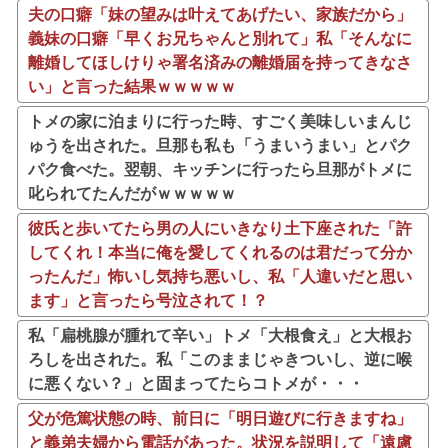
夫の口癖「妹の望みは叶えてあげたい、家族だから」
義妹の口癖「早くお兄ちゃんと別れて」私「そんなに
離婚してほしけりゃ署名済みの離婚届を持ってきなさ
い」と言った結果ｗｗｗｗｗ
トメの家に泊まりに行った時、すごく美味しいまんじ
ゅうを出された。旦那も私も「うまいうまい」とパク
パク食べた。翌朝、キッチンに行ったら旦那がトメに
叱られてたんだがｗｗｗｗｗ
彼氏と歩いてたら男の人にいきなり土下座された「許
してくれ！本当に俺を愛してくれるのは君だって分か
ったんだ」怖いし気持ち悪いし、私「人違いだと思い
ます」と言ったら号泣されて！？
私「扁桃腺が腫れて辛い」トメ「大根食え」と大根お
ろしを出された。私「このままじゃきついし、逆に喉
に悪くない？」と固まってたらコトメが・・・
父が危篤状態の時、前日に「明日遊びに行きますね」
と義弟夫婦から電話があった。状況を説明して「遠慮