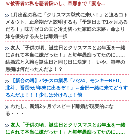
ｗ被害者の私を悪者扱いし、旦那まで「妻を...
1月出産の私に「クリスマス挙式に来い！」と迫るコト
メ＆ウト。正産期だと説明するも「予定日まで1ヶ月ある
だろ！」味方ゼロの夫と冷え切った家庭の末路←命より
妹を優先する夫とは離婚一択
友人「子供の頃、誕生日とクリスマスとお年玉を一緒
にされて本当に嫌だった！」と毎年愚痴ってたのに……
結婚式と入籍を誕生日と同じ日に決定！←いや、毎年の
愚痴は何だったんだよ！？
【新台の噂】パチスロ業界「バジ4、モンキーRED、
北斗、番長5が年末に出るぞ！」←全部一緒に来てどうす
るんだよ！！！少しは分けろよ！他
わたし、新婚2ヶ月でスピード離婚が現実的にな
る・・・
友人「子供の頃、誕生日とクリスマスとお年玉を一緒
にされて本当に嫌だった！」と毎年愚痴ってたのに……