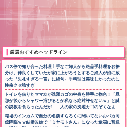
厳選おすすめヘッドライン
バス停で知り合った料理上手なご婦人から絶品手料理をお裾
分け。仲良くしていたが家に上がろうとするご婦人が娘に放
った『失礼すぎる一言』に絶句←手料理は美味しかったのに
性格クセ強すぎ
トイレを借りたママ友が洗濯カゴの中身を勝手に物色！「旦
那が後からシャワー浴びるとか私なら絶対許せないｗ」と謎
の説教を食らったんだが……人の家の洗濯カゴのぞくなよ
職場のインカムで自分の名前すらろくに聞いてないおバカ同
僚降臨ｗｗ結婚改姓で「ミヤモトさん」になった途端に普通