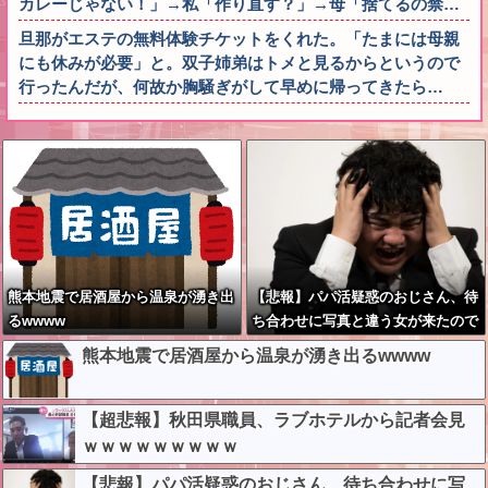
カレーじゃない！」→私「作り直す？」→母「捨てるの禁…
旦那がエステの無料体験チケットをくれた。「たまには母親
にも休みが必要」と。双子姉弟はトメと見るからというので
行ったんだが、何故か胸騒ぎがして早めに帰ってきたら…
熊本地震で居酒屋から温泉が湧き出
【悲報】パパ活疑惑のおじさん、待
るwwww
ち合わせに写真と違う女が来たので
逃げようとするも眼鏡を奪われ可哀
熊本地震で居酒屋から温泉が湧き出るwwww
想なことになっているところを激写
されてしまう…
【超悲報】秋田県職員、ラブホテルから記者会見
ｗｗｗｗｗｗｗｗｗ
【悲報】パパ活疑惑のおじさん、待ち合わせに写