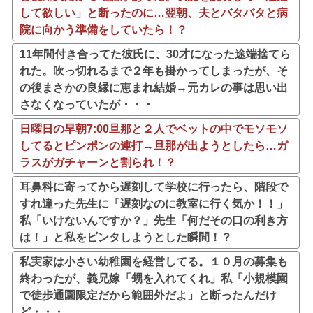
して欲しい」と断ったのに…翌朝、夫とバタバタと病
院に向かう準備をしていたら！？
11年間付き合ってた彼氏に、30才になった途端捨てら
れた。吹っ切れるまで２年も掛かってしまったが、そ
の後まさかの良縁に恵まれ結婚→元カレの事は思い出
さなくなっていたが・・・
日曜日の早朝7:00旦那と２人でベットの中でモソモソ
してるとピンポンの連打→旦那が出ようとしたら…ガ
ラスがガチャーンと割られ！？
耳鼻科に寄ってから遅刻して学校に行ったら、階段で
すれ違った先生に「遅刻なのに教室に行く気か！！」
私「いけないんですか？」先生「何だその口の利き方
は！」と私をビンタしようとした瞬間！？
私実家は小さい幼稚園を経営してる。１０月の募集も
終わったが、義兄嫁「甥を入れてくれ」私「小規模園
で徒歩通園限定だから範囲外だよ」と断ったんだけ
ど・・・