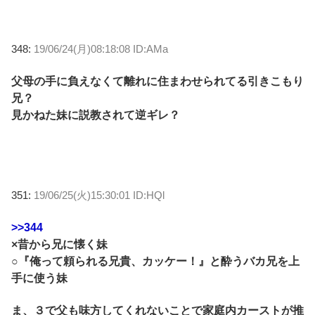
348:
19/06/24(月)08:18:08 ID:AMa
父母の手に負えなくて離れに住まわせられてる引きこもり
兄？
見かねた妹に説教されて逆ギレ？
351:
19/06/25(火)15:30:01 ID:HQl
>>344
×昔から兄に懐く妹
○『俺って頼られる兄貴、カッケー！』と酔うバカ兄を上
手に使う妹
ま、３で父も味方してくれないことで家庭内カーストが推