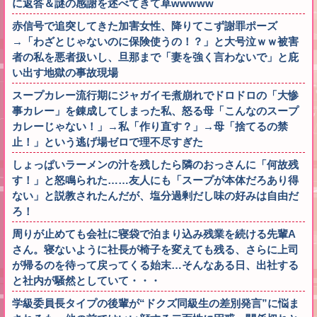
に返答＆謎の感謝を述べてきて草wwwww
赤信号で追突してきた加害女性、降りてこず謝罪ポーズ
→「わざとじゃないのに保険使うの！？」と大号泣ｗｗ被害
者の私を悪者扱いし、旦那まで「妻を強く言わないで」と庇
い出す地獄の事故現場
スープカレー流行期にジャガイモ煮崩れでドロドロの「大惨
事カレー」を錬成してしまった私、怒る母「こんなのスープ
カレーじゃない！」→私「作り直す？」→母「捨てるの禁
止！」という逃げ場ゼロで理不尽すぎた
しょっぱいラーメンの汁を残したら隣のおっさんに「何故残
す！」と怒鳴られた……友人にも「スープが本体だろあり得
ない」と説教されたんだが、塩分過剰だし味の好みは自由だ
ろ！
周りが止めても会社に寝袋で泊まり込み残業を続ける先輩A
さん。寝ないように社長が椅子を変えても残る、さらに上司
が帰るのを待って戻ってくる始末…そんなある日、出社する
と社内が騒然としていて・・・
学級委員長タイプの後輩が“ドクズ同級生の差別発言”に悩ま