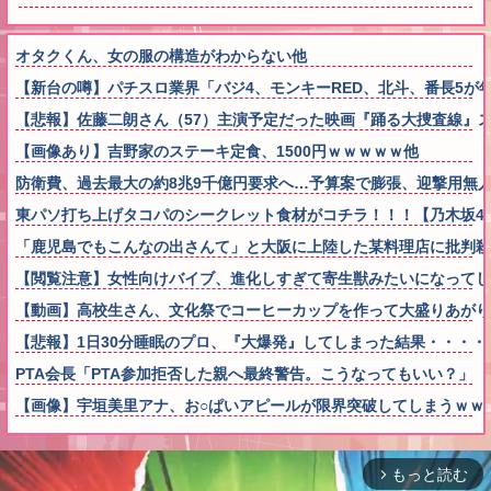
オタクくん、女の服の構造がわからない他
【新台の噂】パチスロ業界「バジ4、モンキーRED、北斗、番長5
【悲報】佐藤二朗さん（57）主演予定だった映画『踊る大捜査線』
【画像あり】吉野家のステーキ定食、1500円ｗｗｗｗｗ他
防衛費、過去最大の約8兆9千億円要求へ…予算案で膨張、迎撃用無人
東パソ打ち上げタコパのシークレット食材がコチラ！！！【乃木坂4
「鹿児島でもこんなの出さんて」と大阪に上陸した某料理店に批判
【閲覧注意】女性向けバイブ、進化しすぎて寄生獣みたいになってし
【動画】高校生さん、文化祭でコーヒーカップを作って大盛りあがり
【悲報】1日30分睡眠のプロ、『大爆発』してしまった結果・・・・
PTA会長「PTA参加拒否した親へ最終警告。こうなってもいい？」 
【画像】宇垣美里アナ、お○ぱいアピールが限界突破してしまうｗｗ
もっと読む
arrow_forward_ios