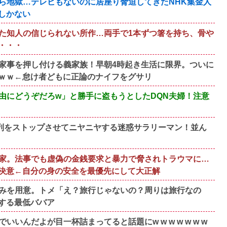
ら地獄…テレビもないのに居座り脅迫してきたNHK集金人
しかない
た知人の信じられない所作…両手で1本ずつ箸を持ち、骨や
・・・
家事を押し付ける義家族！早朝4時起き生活に限界。ついに
ｗｗ←怠け者どもに正論のナイフをグサリ
由にどうぞだろw」と勝手に盗もうとしたDQN夫婦！注意
、列をストップさせてニヤニヤする迷惑サラリーマン！並ん
家。法事でも虚偽の金銭要求と暴力で脅されトラウマに…
決意←自分の身の安全を最優先にして大正解
みを用意。トメ「え？旅行じゃないの？周りは旅行なの
する最低ババア
んだよが目一杯詰まってると話題にw w w w w w w