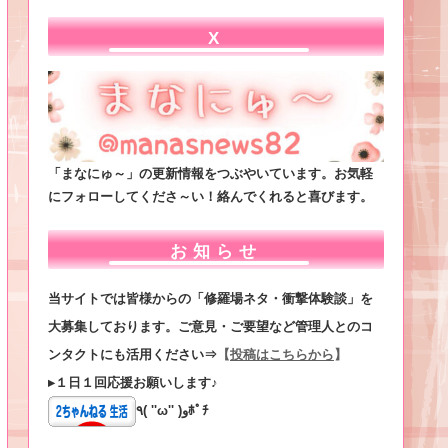
X
「まなにゅ～」の更新情報をつぶやいています。お気軽
にフォローしてくださ～い！絡んでくれると喜びます。
お知らせ
当サイトでは皆様からの「修羅場ネタ・衝撃体験談」を
大募集しております。ご意見・ご要望など管理人とのコ
ンタクトにも活用ください⇒
【
投稿はこちらから
】
▸１日１回応援お願いします♪
٩( ''ω'' )وﾎﾟﾁ