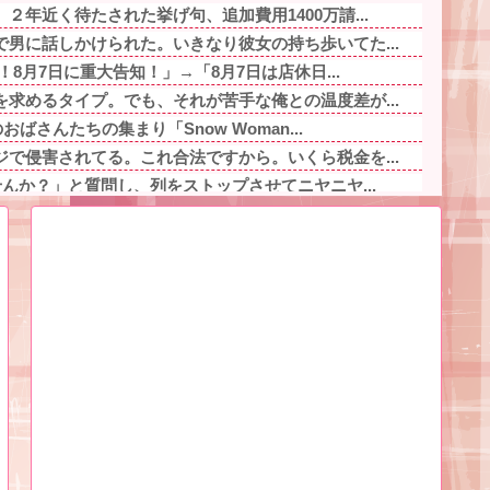
２年近く待たされた挙げ句、追加費用1400万請...
男に話しかけられた。いきなり彼女の持ち歩いてた...
！8月7日に重大告知！」→「8月7日は店休日...
求めるタイプ。でも、それが苦手な俺との温度差が...
おばさんたちの集まり「Snow Woman...
で侵害されてる。これ合法ですから。いくら税金を...
せんか？」と質問し、列をストップさせてニヤニヤ...
ど、「〜とか〜」「〜とか考えて〜」と何度も言っ...
「今日はつきあって半年の記念日だね！おめでとう...
女の子。お祭り騒ぎの義実家の一方で、近所の婦人...
ババア」と蔑む48歳無能主任、「若い嫁がいるの...