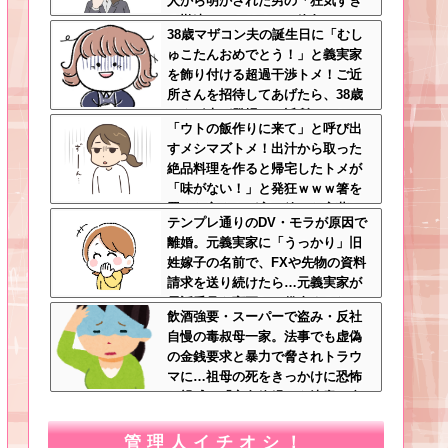
人から明かされた男の「狂気すぎ
る勘違いシナリオ」に絶句ｗｗ←
38歳マザコン夫の誕生日に「むし
手料理食べたいなら素直に言え
ゅこたんおめでとう！」と義実家
を飾り付ける超過干渉トメ！ご近
所さんを招待してあげたら、38歳
メタボ夫が登場して近所のおじい
「ウトの飯作りに来て」と呼び出
さんが大爆発する事態に
すメシマズトメ！出汁から取った
絶品料理を作ると帰宅したトメが
「味がない！」と発狂ｗｗｗ箸を
置いた良ウトが言い放った言葉と
テンプレ通りのDV・モラが原因で
は←良ウトさんの神対応にスカッ
離婚。元義実家に「うっかり」旧
とする
姓嫁子の名前で、FXや先物の資料
請求を送り続けたら…元義実家が
電話番号を変更し、借金まみれに
飲酒強要・スーパーで盗み・反社
なっていた話ｗｗｗｗｗ
自慢の毒叔母一家。法事でも虚偽
の金銭要求と暴力で脅されトラウ
マに…祖母の死をきっかけに恐怖
の親戚と「永久絶縁」を決意←自
分の身の安全を最優先にして大正
解
管理人イチオシ！