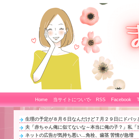
Home
当サイトについて
RSS
Facebook
T
生理の予定が８月６日なんだけど７月２９日にドバッと
夫「赤ちゃん俺に似てないな～本当に俺の子？」私「当
ネットの広告が気持ち悪い…角栓、歯茎 苦情が急増