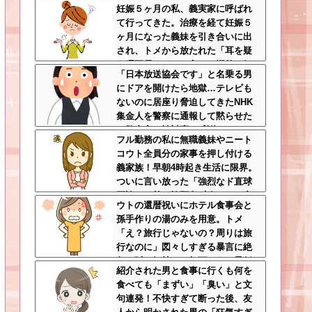
妊娠５ヶ月の私、義実家に呼ばれ
められ、加害者に泣かれながら大
て行ってきた。治療を経て妊娠５
揉めして・・・
ヶ月になった義妹を引き合いに出
され、トメから放たれた「耳を疑
う理不尽すぎる一言」に愕然←妊
「日本放送協会です」と名乗る男
娠時期の操作とか超能力者かよ
にドアを開けたら地獄…テレビも
ないのに居座り脅迫してきたNHK
集金人を警察に通報して黙らせた
←警察官の神対応に感謝しかない
フル勤務の私に無職義妹やニート
コウト全員分の家事を押し付ける
義家族！早朝4時起き生活に限界。
ついに言い放った「強烈なド直球
正論」に義一族阿鼻叫喚ｗｗ←怠
ウトの還暦祝いにホテル食事会と
け者どもに正論のナイフをグサリ
孫手作りの湯のみを用意。トメ
「え？旅行じゃないの？周りは旅
行なのに」図々しすぎる暴言に絶
句←孫の気持ちを無下にする最低
紹介された男と食事に行くも何を
ババア
食べても「まずい」「臭い」と文
句連発！不快すぎて断った後、友