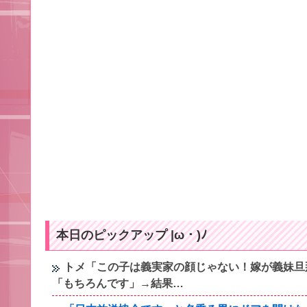
本日のピックアップ |ω・)ﾉ
トメ「この子は義実家の顔じゃない！嫁が義妹旦
「もちろんです」→結果…