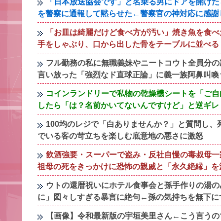
「日本放送協会です」と名乗る男にドアを開けた
を警察に通報して黙らせた←警察官の神対応に感謝
「お皿は綺麗だけど食べ方が汚い」焼き魚を食べ
手をしゃぶり、口から出した骨をテーブルに並べる
フル勤務の私に無職義妹やニートコウト全員分の
言い放った「強烈なド直球正論」に義一族阿鼻叫喚
コインランドリーで私物の乾燥機シートを「ご自
したら「は？名前かいてないんですけど」と逆ギレ
100均のレジで「白ありませんか？」と質問し
でいる客の苛立ちを楽しむ底意地の悪さに激怒
飲酒強要・スーパーで盗み・反社自慢の毒叔母一
祖母の死をきっかけに恐怖の親戚と「永久絶縁」を
ウトの還暦祝いにホテル食事会と孫手作りの湯の
に」図々しすぎる暴言に絶句←孫の気持ちを無下に
【画像】令和最新版の宇垣美里さん←こう言うのでいい