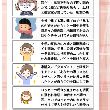
額だ！」意味不明なので問い詰め
た私に義父が怒鳴り散らし、旦那
と義実家が隠していた「衝撃の裏
切り行為」が発覚ｗｗｗ←知らん
夫婦で建てる家の建て前で「見る
間に200万払われてて草
のが好きだから」と一日中居座る
気満々の義両親…地鎮祭でお金の
話やケチをつけてきた前科があり
不安しかない←見るのが好きとか
中学の夏休みに友達と新聞配達バ
完全に野次馬の思考
イト開始。初日に公園で凄惨な第
一発見者になり即辞め…しかし夏
休み最終日、バイトを続けた友人
の身に起きた「更なる悲劇」←こ
家購入に「ダメダメ！」と猛反対
のバイト先、呪われすぎだろ
するトメに「あなたの家じゃあり
ません」と言い放った結果→激怒
したトメが自ら〇〇を口にして最
高の展開へｗｗｗｗｗｗ
ロッカーの現金が盗まれるも店長
に疑われ激怒！10代キャバ嬢の
私、自力でロッカー内にカメラを
仕掛けて犯人を特定したら同僚の
女だった…警察へ行くと言って止