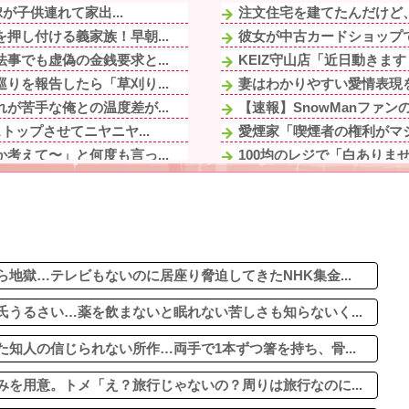
が子供連れて家出...
注文住宅を建てたんだけど、
押し付ける義家族！早朝...
彼女が中古カードショップで
事でも虚偽の金銭要求と...
KEIZ守山店「近日動きます
りを報告したら「草刈り...
妻はわかりやすい愛情表現を
が苦手な俺との温度差が...
【速報】SnowManファンの
トップさせてニヤニヤ...
愛煙家「喫煙者の権利がマジ
考えて〜」と何度も言っ...
100均のレジで「白ありま
事でも虚偽の金銭要求と...
先生から電話があったんだけ
の一方で、近所の婦人...
父がﾀﾋんだ翌日、彼女から
ない」と逃げ、私を「モ...
90年ぶりに誕生した待望の
、「若い嫁がいるの...
23歳妻自慢で女性社員を「
にしたんだけどダイソー...
地獄…テレビもないのに居座り脅迫してきたNHK集金...
うるさい…薬を飲まないと眠れない苦しさも知らないく...
知人の信じられない所作…両手で1本ずつ箸を持ち、骨...
を用意。トメ「え？旅行じゃないの？周りは旅行なのに...