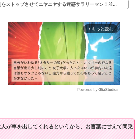
をストップさせてニヤニヤする迷惑サラリーマン！並...
もっと読む
arrow_forward_ios
Powered by 
GliaStudios
M
u
t
友人が車を出してくれるというから、お言葉に甘えて同乗
e