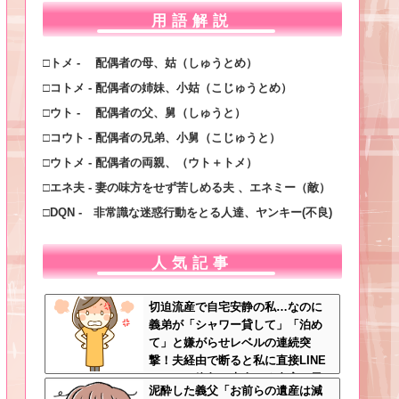
用語解説
□トメ - 配偶者の母、姑（しゅうとめ）
□コトメ - 配偶者の姉妹、小姑（こじゅうとめ）
□ウト - 配偶者の父、舅（しゅうと）
□コウト - 配偶者の兄弟、小舅（こじゅうと）
□ウトメ - 配偶者の両親、（ウト＋トメ）
□エネ夫 - 妻の味方をせず苦しめる夫 、エネミー（敵）
□DQN - 非常識な迷惑行動をとる人達、ヤンキー(不良)
人気記事
切迫流産で自宅安静の私…なのに
義弟が「シャワー貸して」「泊め
て」と嫌がらせレベルの連続突
撃！夫経由で断ると私に直接LINE
してきて絶句←大人しく自宅の風
泥酔した義父「お前らの遺産は減
呂に入れよ