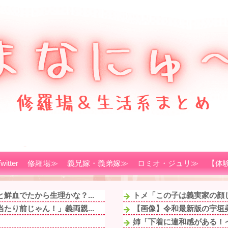
witter
修羅場≫
義兄嫁・義弟嫁≫
ロミオ・ジュリ≫
【体
鮮血でたから生理かな？...
トメ「この子は義実家の顔じ
たり前じゃん！」義両親...
【画像】令和最新版の宇垣美
姉「下着に違和感がある！イ