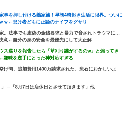
家事を押し付ける義家族！早朝4時起き生活に限界。ついに
ｗｗ←怠け者どもに正論のナイフをグサリ
家。法事でも虚偽の金銭要求と暴力で脅されトラウマに…
決意←自分の身の安全を最優先にして大正解
ウス巡りを報告したら「草刈り誰がするのw」と煽ってき
←嫌味を逆手にとった神対応すぎる
挙げ句、追加費用1400万請求された。流石におかしいよ
知！」→「8月7日は店休日とさせて頂きます」他