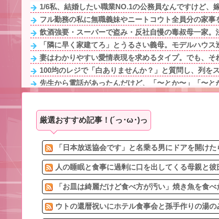
1/6私、結婚したい職業NO.1の公務員なんですけど、嫁
フル勤務の私に無職義妹やニートコウト全員分の家事を
飲酒強要・スーパーで盗み・反社自慢の毒叔母一家。法
「隣に早く家建てろ」とうるさい義母。モデルハウス巡
妻はわかりやすい愛情表現を求めるタイプ。でも、それ
100均のレジで「白ありませんか？」と質問し、列をス
先生から電話があったんだけど、「〜とか〜」「〜とか
飲酒強要・スーパーで盗み・反社自慢の毒叔母一家。法
90年ぶりに誕生した待望の女の子。お祭り騒ぎの義実家
厳選おすすめ記事！(´っ･ω･)っ
浮気と緊急避妊薬を隠す元カノ！問い詰めると「記憶が
23歳妻自慢で女性社員を「ババア」と蔑む48歳無能主任
旅行先で綺麗なガラス工房の灰皿を愛煙家の父のお土産
「日本放送協会です」と名乗る男にドアを開けたら
人の睡眠と食事に過剰に口を出してくる母親と彼氏
「お皿は綺麗だけど食べ方が汚い」焼き魚を食べた
ウトの還暦祝いにホテル食事会と孫手作りの湯のみ