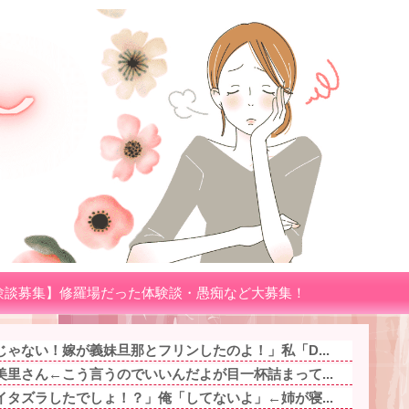
験談募集】修羅場だった体験談・愚痴など大募集！
ゃない！嫁が義妹旦那とフリンしたのよ！」私「D...
里さん←こう言うのでいいんだよが目一杯詰まって...
タズラしたでしょ！？」俺「してないよ」←姉が寝...