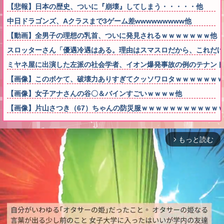
【悲報】日本の歴史、ついに『崩壊』してしまう・・・・・他
中日ドラゴンズ、Aクラスまで3ゲーム差wwwwwwwww他
【動画】全男子の理想の乳首、ついに発見されるｗｗｗｗｗｗｗ他
スロッターさん「優遇冷遇はある。理由はスマスロだから、これだけ
ミヤネ屋に出演した左派の社会学者、イオン爆発事故の例のテナント
【画像】このボケて、破壊力ありすぎてクッソワロタｗｗｗｗｗｗｗ
【画像】女子アナさんの谷〇＆バインすごいｗｗｗｗ他
【画像】片山さつき（67）ちゃんの防災服ｗｗｗｗｗｗｗｗｗｗｗ
もっと読む
arrow_forward_ios