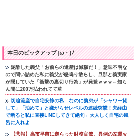
本日のピックアップ |ω・)ﾉ
泥酔した義父「お前らの遺産は減額だ！」意味不明な
ので問い詰めた私に義父が怒鳴り散らし、旦那と義実家
が隠していた「衝撃の裏切り行為」が発覚ｗｗｗ←知ら
ん間に200万払われてて草
切迫流産で自宅安静の私…なのに義弟が「シャワー貸
して」「泊めて」と嫌がらせレベルの連続突撃！夫経由
で断ると私に直接LINEしてきて絶句←大人しく自宅の風
呂に入れよ
【悲報】高市早苗に逆らった財務官僚、異例の左遷ｗ