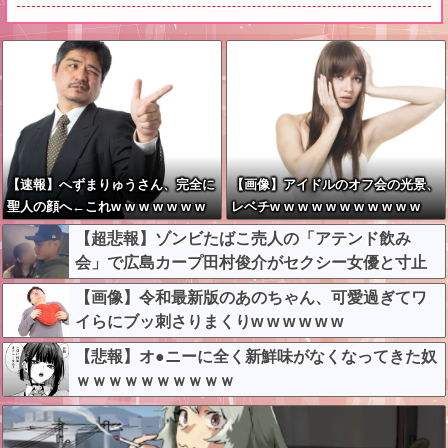
【速報】へずまりゅうさん、完全に
【画像】アイドルのオフ会の光景、
聖人の顔へ←これw w w w w w w
レベチw w w w w w w w w w w
w
【超悲報】ゾンビたばこ売人の「アテンド飲み
会」で広島カープ田村俊介がセクシー女優と寸止
めキスｗｗｗ
【画像】令和最新版のあのちゃん、可愛過ぎてワ
イらにブッ刺さりまくりw w w w w w
【悲報】オ●ニーに全く新鮮味がなくなってきた奴
ｗｗｗｗｗｗｗｗｗｗ