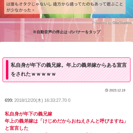
Powered by 
GliaStudios
※自動音声の停止は↑のバナーをタップ
M
u
t
e
私自身が年下の義兄嫁。年上の義弟嫁からある宣言
をされたｗｗｗｗｗ
2023.12.19
699:
2018/12/20(木) 16:33:27.70 0
私自身が年下の義兄嫁
年上の義弟嫁は「けじめだからおねえさんと呼びますね」
と宣言した