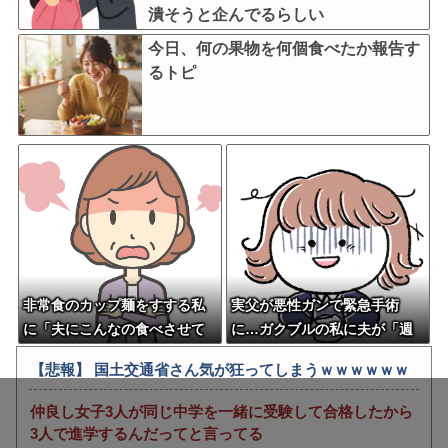
潰そうと企んでるらしい
今日、何の果物を何個食べたか報告す
るトピ
非常食のカップ麺をすする私
実父が悪性ガンで緊急手術
に「夫にこんなの食べさせて
に…ガクブルの私に夫が「週
るの！？」と叫ぶトメ。うる
末の温泉一泊忘年会どうす
【悲報】 国土交通省さん気が狂ってしまうｗｗｗｗｗｗ
さいので、熱々しなちくを額
る？」私「行けない」と答え
にピタッと貼り付け、チャー
ると、夫から返ってきた信じ
仲良し女子3人が同じ中学を一緒に受験して合格したから
シューを持ち上げたらｗｗｗ
られない一言←子どもたちの
3人で進学するんだってと言ってる