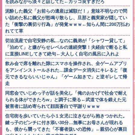
を読みながら淡々と話してた←カッコ良すぎだろ
泥酔した義父「お前らの遺産は減額だ！」意味不明なので問
い詰めた私に義父が怒鳴り散らし、旦那と義実家が隠してい
た「衝撃の裏切り行為」が発覚ｗｗｗ←知らん間に200万払わ
れてて草
切迫流産で自宅安静の私…なのに義弟が「シャワー貸して」
「泊めて」と嫌がらせレベルの連続突撃！夫経由で断ると私
に直接LINEしてきて絶句←大人しく自宅の風呂に入れよ
飲み会で席を離れた隙にスマホを操作され、全ゲームアプリ
をアンインストールされた…課金データ消失にキレると「復
元できるならいいじゃん」「ゲーム如きで」と逆ギレして帰
走
同窓会でいじめっ子が話を美化し「俺のおかげで社会で耐え
られる体ができたろw」と調子に乗る←武道で体を鍛えた元
被害者に詰め寄られて顔面蒼白で平謝りｗｗｗ
住宅街を歩いていたら小１女児に泣きながら抱きつかれた。
鍵っ子のピンチに付き添い30分…無事にお母さんが現れる
も、後から襲ってきた「不審者扱いの恐怖」←親切心が裏目