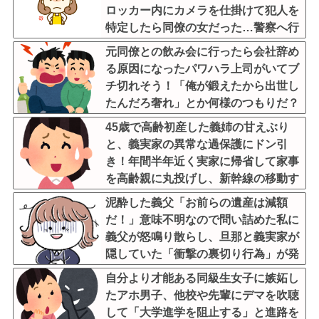
ロッカー内にカメラを仕掛けて犯人を
特定したら同僚の女だった…警察へ行
くと言って止められ、加害者に泣かれ
元同僚との飲み会に行ったら会社辞め
ながら大揉めして・・・
る原因になったパワハラ上司がいてブ
チ切れそう！「俺が鍛えたから出世し
たんだろ奢れ」とか何様のつもりだ？
45歳で高齢初産した義姉の甘えぶり
と、義実家の異常な過保護にドン引
き！年間半年近く実家に帰省して家事
を高齢親に丸投げし、新幹線の移動す
ら義兄に送迎させていた・・・
泥酔した義父「お前らの遺産は減額
だ！」意味不明なので問い詰めた私に
義父が怒鳴り散らし、旦那と義実家が
隠していた「衝撃の裏切り行為」が発
覚ｗｗｗ←知らん間に200万払われて
自分より才能ある同級生女子に嫉妬し
て草
たアホ男子、他校や先輩にデマを吹聴
して「大学進学を阻止する」と進路を