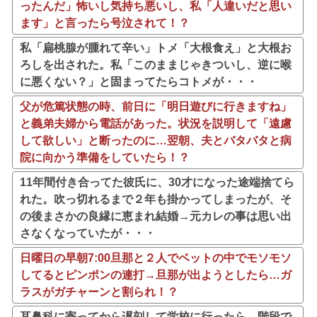
ったんだ」怖いし気持ち悪いし、私「人違いだと思い
ます」と言ったら号泣されて！？
私「扁桃腺が腫れて辛い」トメ「大根食え」と大根お
ろしを出された。私「このままじゃきついし、逆に喉
に悪くない？」と固まってたらコトメが・・・
父が危篤状態の時、前日に「明日遊びに行きますね」
と義弟夫婦から電話があった。状況を説明して「遠慮
して欲しい」と断ったのに…翌朝、夫とバタバタと病
院に向かう準備をしていたら！？
11年間付き合ってた彼氏に、30才になった途端捨てら
れた。吹っ切れるまで２年も掛かってしまったが、そ
の後まさかの良縁に恵まれ結婚→元カレの事は思い出
さなくなっていたが・・・
日曜日の早朝7:00旦那と２人でベットの中でモソモソ
してるとピンポンの連打→旦那が出ようとしたら…ガ
ラスがガチャーンと割られ！？
耳鼻科に寄ってから遅刻して学校に行ったら、階段で