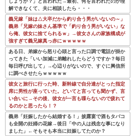
しょうか？」と言われた→最初、何を言われたのか理
解できなくて、夫に相談したら・・・
義兄嫁「妹は△大卒だから釣り合う男がいないの～」
義弟「兄嫁の妹さん基準で「釣り合う男がいない」な
ら俺、彼女に捨てられるｗ」→彼女さんの家族構成が
強すぎて義兄嫁真っ赤にｗｗｗｗｗ
ある日、弟嫁から怒り心頭と言った口調で電話が掛か
ってきた「いい加減に弟離れしたらどうですか？毎日
毎日呼び出して」→心辺りがないので、すぐに興信所
に調べさせたらｗｗｗｗｗ
彼女と旅行に行った時、新幹線で自分達がとった指定
席に男性が座っていた。どいてと言っても聞かず、言
い合いに→その後、彼女が一言も喋らないので疲れて
るのかと思ったら！？
義弟「妊娠したから結婚する！」披露宴で酒もタバコ
も全開の妊婦の花嫁→後日「中の人は残念な事になり
ました」←そもそも本当に妊娠してたのか？