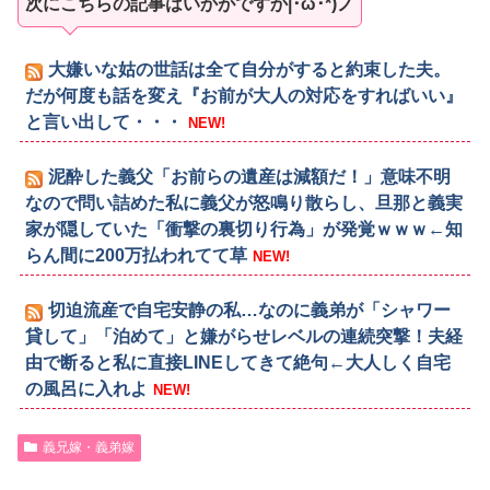
次にこちらの記事はいかがですか|･ω･*)ノ
大嫌いな姑の世話は全て自分がすると約束した夫。
だが何度も話を変え『お前が大人の対応をすればいい』
と言い出して・・・
NEW!
泥酔した義父「お前らの遺産は減額だ！」意味不明
なので問い詰めた私に義父が怒鳴り散らし、旦那と義実
家が隠していた「衝撃の裏切り行為」が発覚ｗｗｗ←知
らん間に200万払われてて草
NEW!
切迫流産で自宅安静の私…なのに義弟が「シャワー
貸して」「泊めて」と嫌がらせレベルの連続突撃！夫経
由で断ると私に直接LINEしてきて絶句←大人しく自宅
の風呂に入れよ
NEW!
義兄嫁・義弟嫁