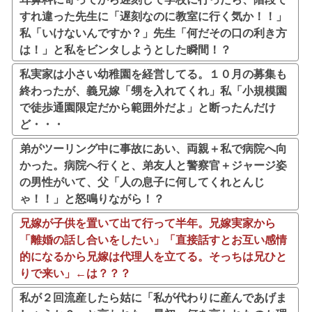
すれ違った先生に「遅刻なのに教室に行く気か！！」
私「いけないんですか？」先生「何だその口の利き方
は！」と私をビンタしようとした瞬間！？
私実家は小さい幼稚園を経営してる。１０月の募集も
終わったが、義兄嫁「甥を入れてくれ」私「小規模園
で徒歩通園限定だから範囲外だよ」と断ったんだけ
ど・・・
弟がツーリング中に事故にあい、両親＋私で病院へ向
かった。病院へ行くと、弟友人と警察官＋ジャージ姿
の男性がいて、父「人の息子に何してくれとんじ
ゃ！！」と怒鳴りながら！？
兄嫁が子供を置いて出て行って半年。兄嫁実家から
「離婚の話し合いをしたい」「直接話すとお互い感情
的になるから兄嫁は代理人を立てる。そっちは兄ひと
りで来い」←は？？？
私が２回流産したら姑に「私が代わりに産んであげま