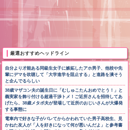
厳選おすすめヘッドライン
自分より才能ある同級生女子に嫉妬したアホ男子、他校や先
輩にデマを吹聴して「大学進学を阻止する」と進路を潰そう
と企んでるらしい
38歳マザコン夫の誕生日に「むしゅこたんおめでとう！」と
義実家を飾り付ける超過干渉トメ！ご近所さんを招待してあ
げたら、38歳メタボ夫が登場して近所のおじいさんが大爆発
する事態に
電車内で好きな子がバレてからかわれていた男子高校生、見
かねた友人が「人を好きになって何が悪いんだよ」と参考書