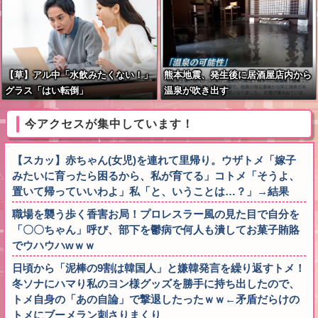
【草】アル中「水飲みたくない！」
熊本地震、発生後に居酒屋店内から
グラス「はい転倒」
温泉が吹き出す
今アクセスが集中しています！
【スカッ】赤ちゃん(女児)を連れて里帰り。ウザトメ「嫁子
みたいに育ったら困るから、私が育てる」コトメ「そうよ、
置いて帰っていいわよ」私「と、いうことは…？」→結果
職場を襲う歩く香害お局！プロレスラー風の見た目で自分を
「〇〇ちゃん」呼び、部下を鬱病で何人も潰してお菓子賄賂
でウハウハwｗｗ
日頃から「泥棒の9割は韓国人」と嫌韓発言を繰り返すトメ！
冬ソナにハマり私のヨン様グッズを勝手に持ち出したので、
トメ自身の「あの自論」で撃退したったｗｗ←矛盾だらけの
トメにブーメラン刺さりまくり