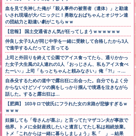
血を見て失神した俺が「殺人事件の被害者（遺体）」と勘違
いされ現場が大パニックに！勇敢なおばちゃんとオジサン達
の団結力と勘違い劇がこちらｗｗ
【悲報】 国土交通省さん気が狂ってしまうｗｗｗｗｗｗ
仲良し女子3人が同じ中学を一緒に受験して合格したから3人
で進学するんだってと言ってる
上司と外回りを終えて公園でアイス食ってたら、通りかかっ
た女子大生風の2人連れの1人「おっじさん、私もアイス食べ
たーい♪」上司「もっとちゃんと頼みなさい」俺「?!」→…
自杀殳するための道中で露出狂に出会った。自分でもよく分
からないけどソイツの腕をしっかり掴んで境遇を泣きながら
話した。すると露出狂は…
【肥満】 103キロで彼氏にフラれた女の末路が悲惨すぎるｗ
ｗｗｗ
妊娠しても「母さんが喜ぶ」と言ってたマザコン夫が事故で
他界。トメに全財産残したいと遺言してたし私は相続放棄。
トメ「これからは一緒に暮らしましょう」私「 」→結果