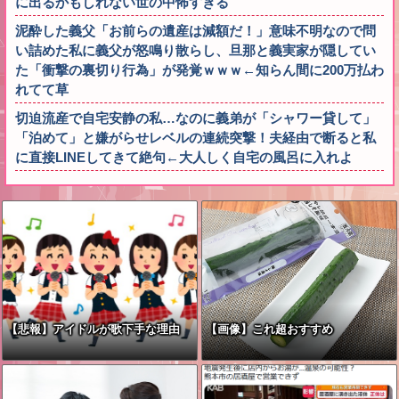
に出るかもしれない世の中怖すぎる
泥酔した義父「お前らの遺産は減額だ！」意味不明なので問
い詰めた私に義父が怒鳴り散らし、旦那と義実家が隠してい
た「衝撃の裏切り行為」が発覚ｗｗｗ←知らん間に200万払わ
れてて草
切迫流産で自宅安静の私…なのに義弟が「シャワー貸して」
「泊めて」と嫌がらせレベルの連続突撃！夫経由で断ると私
に直接LINEしてきて絶句←大人しく自宅の風呂に入れよ
【悲報】アイドルが歌下手な理由
【画像】これ超おすすめ