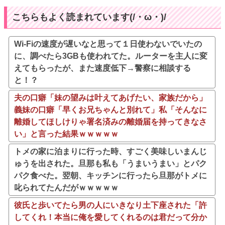
こちらもよく読まれています(/・ω・)/
Wi-Fiの速度が遅いなと思って１日使わないでいたの
に、調べたら3GBも使われてた。ルーターを主人に変
えてもらったが、また速度低下→警察に相談する
と！？
夫の口癖「妹の望みは叶えてあげたい、家族だから」
義妹の口癖「早くお兄ちゃんと別れて」私「そんなに
離婚してほしけりゃ署名済みの離婚届を持ってきなさ
い」と言った結果ｗｗｗｗｗ
トメの家に泊まりに行った時、すごく美味しいまんじ
ゅうを出された。旦那も私も「うまいうまい」とパク
パク食べた。翌朝、キッチンに行ったら旦那がトメに
叱られてたんだがｗｗｗｗｗ
彼氏と歩いてたら男の人にいきなり土下座された「許
してくれ！本当に俺を愛してくれるのは君だって分か