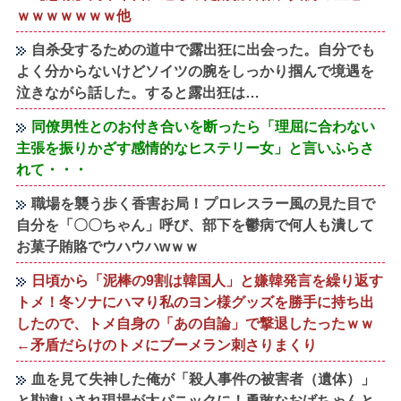
ｗｗｗｗｗｗｗ他
自杀殳するための道中で露出狂に出会った。自分でも
よく分からないけどソイツの腕をしっかり掴んで境遇を
泣きながら話した。すると露出狂は…
同僚男性とのお付き合いを断ったら「理屈に合わない
主張を振りかざす感情的なヒステリー女」と言いふらさ
れて・・・
職場を襲う歩く香害お局！プロレスラー風の見た目で
自分を「〇〇ちゃん」呼び、部下を鬱病で何人も潰して
お菓子賄賂でウハウハwｗｗ
日頃から「泥棒の9割は韓国人」と嫌韓発言を繰り返す
トメ！冬ソナにハマり私のヨン様グッズを勝手に持ち出
したので、トメ自身の「あの自論」で撃退したったｗｗ
←矛盾だらけのトメにブーメラン刺さりまくり
血を見て失神した俺が「殺人事件の被害者（遺体）」
と勘違いされ現場が大パニックに！勇敢なおばちゃんと