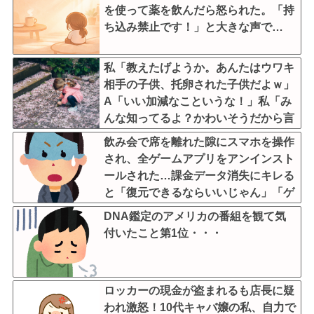
を使って薬を飲んだら怒られた。「持
ち込み禁止です！」と大きな声で…
私「教えたげようか。あんたはウワキ
相手の子供、托卵された子供だよｗ」
A「いい加減なこというな！」私「み
んな知ってるよ？かわいそうだから言
ってないだけｗ」 → そしてAはA
飲み会で席を離れた隙にスマホを操作
母に確認してしまう……..
され、全ゲームアプリをアンインスト
ールされた…課金データ消失にキレる
と「復元できるならいいじゃん」「ゲ
ーム如きで」と逆ギレして帰走
DNA鑑定のアメリカの番組を観て気
付いたこと第1位・・・
ロッカーの現金が盗まれるも店長に疑
われ激怒！10代キャバ嬢の私、自力で