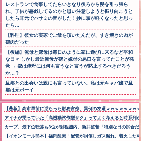
レストランで食事してたらいきなり後ろから髪を引っ張ら
れ、子供が悪戯してるのかと思い注意しようと振り向こうと
したら耳元でハサミの音がした！妙に頭が軽くなったと思っ
たら…
【料理】彼女の実家でご飯を頂いたんだが、すき焼きの肉が
鶏肉だった
【後編】俺母と嫁母は毎日のように家に遊びに来るなど平和
な日々 しかし最近俺母が嫁と嫁母の悪口を言ってたことが発
覚 → 嫁は俺母には何も言うなと言うが黙止するべきだろう
か…？
旦那との出会いは親にも言っていない。私は元キャバ嬢で旦
那は元ボーイ
【悲報】高市早苗に逆らった財務官僚、異例の左遷ｗｗｗｗｗｗｗｗ
アイナが乗っていた「高機動試作型ザク」ってよく考えると時系列が
カープ、最下位転落も3位が射程圏内。新井監督「特別な日の試合だ
【イオンモール熊本】福岡酸素「配管が損傷しガス漏れ、着火した