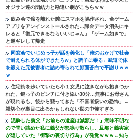
オジサン達の団結力と勘違い劇がこちらｗｗ
飲み会で席を離れた隙にスマホを操作され、全ゲーム
アプリをアンインストールされた…課金データ消失にキ
レると「復元できるならいいじゃん」「ゲーム如きで」
と逆ギレして帰走
同窓会でいじめっ子が話を美化し「俺のおかげで社会
で耐えられる体ができたろw」と調子に乗る←武道で体
を鍛えた元被害者に詰め寄られて顔面蒼白で平謝りｗｗ
ｗ
住宅街を歩いていたら小１女児に泣きながら抱きつか
れた。鍵っ子のピンチに付き添い30分…無事にお母さん
が現れるも、後から襲ってきた「不審者扱いの恐怖」←
親切心が裏目に出るかもしれない世の中怖すぎる
泥酔した義父「お前らの遺産は減額だ！」意味不明な
ので問い詰めた私に義父が怒鳴り散らし、旦那と義実家
が隠していた「衝撃の裏切り行為」が発覚ｗｗｗ←知ら