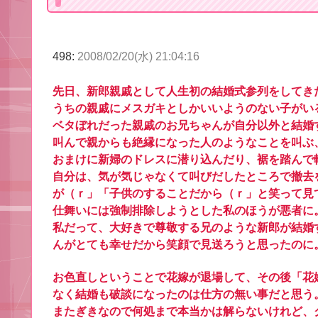
498:
2008/02/20(水) 21:04:16
先日、新郎親戚として人生初の結婚式参列をしてき
うちの親戚にメスガキとしかいいようのない子がい
ベタぼれだった親戚のお兄ちゃんが自分以外と結婚
叫んで親からも絶縁になった人のようなことを叫ぶ
おまけに新婦のドレスに潜り込んだり、裾を踏んで
自分は、気が気じゃなくて叫びだしたところで撤去
が（ｒ」「子供のすることだから（ｒ」と笑って見
仕舞いには強制排除しようとした私のほうが悪者に
私だって、大好きで尊敬する兄のような新郎が結婚
んがとても幸せだから笑顔で見送ろうと思ったのに
お色直しということで花嫁が退場して、その後「花
なく結婚も破談になったのは仕方の無い事だと思う
またぎきなので何処まで本当かは解らないけれど、