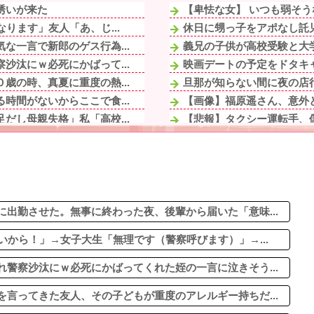
誘いが来た
【卑怯な女】 いつも弱そう
ります」友人「あ、じ...
休日に甥っ子をアポなし託児
な一言で新郎のゲス行為...
義兄の子供が高校受験と大学
沙汰にｗ必死にかばって...
映画デートの予定をドタキャ
歳の時、真夏に重度の熱...
旦那が知らない間に夜の店行
時間がないからここで食...
【画像】福原遥さん、意外
だし母親失格」私「高校...
【悲報】タクシー運転手、
チケ代を奢らされて、こ...
軟体動物みたいに柔らかい手
る。そんな兄嫁を結婚...
【悲報】思春期の娘に「キ
してきたAちゃんの頬...
人気女性配信者さん、全財産
作って』私『無理』する...
休日に甥っ子をアポなし託児
。けどカレーの野菜はぽ...
出勤させた。無事に終わった夜、後輩から届いた「意味...
いから！」→女子大生「無理です（警察呼びます）」→...
警察沙汰にｗ必死にかばってくれた姪の一言に泣きそう...
言ってきた友人、その子どもが重度のアレルギー持ちだ...