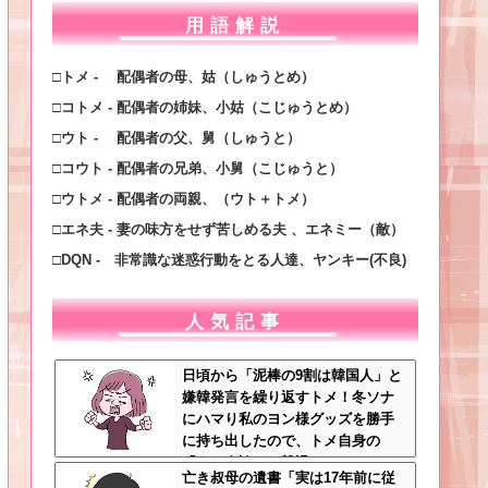
用語解説
□トメ - 配偶者の母、姑（しゅうとめ）
□コトメ - 配偶者の姉妹、小姑（こじゅうとめ）
□ウト - 配偶者の父、舅（しゅうと）
□コウト - 配偶者の兄弟、小舅（こじゅうと）
□ウトメ - 配偶者の両親、（ウト＋トメ）
□エネ夫 - 妻の味方をせず苦しめる夫 、エネミー（敵）
□DQN - 非常識な迷惑行動をとる人達、ヤンキー(不良)
人気記事
日頃から「泥棒の9割は韓国人」と
嫌韓発言を繰り返すトメ！冬ソナ
にハマり私のヨン様グッズを勝手
に持ち出したので、トメ自身の
「あの自論」で撃退したったｗｗ
亡き叔母の遺書「実は17年前に従
←矛盾だらけのトメにブーメラン