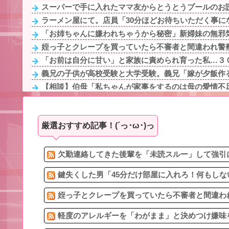
スーパーで手に入れたママ友からとうとうプールのお
ラーメン屋にて。店員「30分ほどお待ちいただく事にな
「お姉ちゃんに嫌われちゃうから秘密」新婦妹の無邪気
姪っ子とクレープを買っていたら不審者と間違われ警察
「お前は自分に甘い」と家族に責められ育った私…３０
義兄の子供が高校受験と大学受験。義兄「嫁が夕飯作る
【相談】伯母「私ちゃんが家事をするのは母の愛情不足
映画デートの予定をドタキャンされて、見てない映画の
彼氏がまだ26なのに白髪が多いことを兄嫁が指摘してく
厳選おすすめ記事！(´っ･ω･)っ
私が保育士だった時に担当していたAちゃん。ある日登園
【悩み】帰宅が遅い夫『俺の分の夕食は帰宅に合わせて
パティシエの専門学校に通っていた嫁はお菓子が店の味
欠勤連絡してきた後輩を「未読スルー」して強引に
鍵失くした男「45分だけ部屋に入れろ！何もしな
姪っ子とクレープを買っていたら不審者と間違われ
軽度のアレルギーを「わがまま」と決めつけ嫌味を