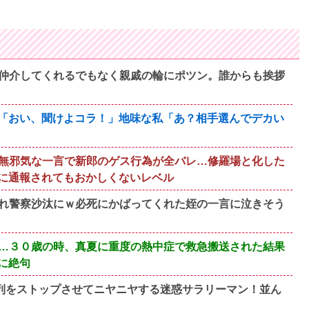
仲介してくれるでもなく親戚の輪にポツン。誰からも挨拶
S「おい、聞けよコラ！」地味な私「あ？相手選んでデカい
無邪気な一言で新郎のゲス行為が全バレ…修羅場と化した
に通報されてもおかしくないレベル
れ警察沙汰にｗ必死にかばってくれた姪の一言に泣きそう
…３０歳の時、真夏に重度の熱中症で救急搬送された結果
に絶句
、列をストップさせてニヤニヤする迷惑サラリーマン！並ん