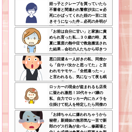
姪っ子とクレープを買っていたら
逆手にとった神対応すぎる
不審者と間違われ警察沙汰にｗ必
死にかばってくれた姪の一言に泣
きそうになった件←必死の弁明が
逆に不憫すぎて草
「お前は自分に甘い」と家族に責
められ育った私…３０歳の時、真
夏に重度の熱中症で救急搬送され
た結果→会社の人たちから叩きつ
けられた「衝撃の事実」に絶句
悪口回避＆一人好きの私、同僚か
ら「自サバ女かと思ってた」と言
われモヤモヤ…「全然違った～」
と言われるも、気になって夜も眠
れない私はどこがサバサバ？←ネ
ロッカーの現金が盗まれるも店長
チネチ気にしてる時点で自サバじ
に疑われ激怒！10代キャバ嬢の
ゃない
私、自力でロッカー内にカメラを
仕掛けて犯人を特定したら同僚の
女だった…警察へ行くと言って止
「お姉ちゃんに嫌われちゃうから
められ、加害者に泣かれながら大
秘密」新婦妹の無邪気な一言で新
揉めして・・・
郎のゲス行為が全バレ…修羅場と