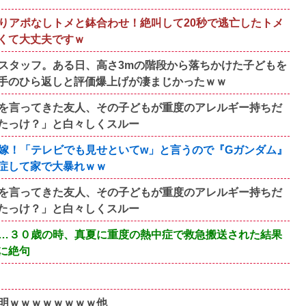
りアポなしトメと鉢合わせ！絶叫して20秒で逃亡したトメ
くて大丈夫ですｗ
スタッフ。ある日、高さ3mの階段から落ちかけた子どもを
手のひら返しと評価爆上げが凄まじかったｗｗ
を言ってきた友人、その子どもが重度のアレルギー持ちだ
たっけ？」と白々しくスルー
嫁！「テレビでも見せといてw」と言うので『Gガンダム』
症して家で大暴れｗｗ
を言ってきた友人、その子どもが重度のアレルギー持ちだ
たっけ？」と白々しくスルー
…３０歳の時、真夏に重度の熱中症で救急搬送された結果
に絶句
明ｗｗｗｗｗｗｗｗ他