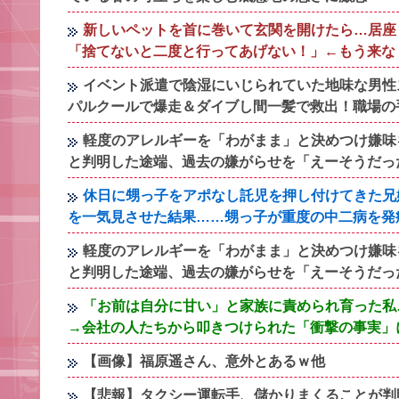
新しいペットを首に巻いて玄関を開けたら…居座
「捨てないと二度と行ってあげない！」←もう来な
イベント派遣で陰湿にいじられていた地味な男性
パルクールで爆走＆ダイブし間一髪で救出！職場の
軽度のアレルギーを「わがまま」と決めつけ嫌味
と判明した途端、過去の嫌がらせを「えーそうだっ
休日に甥っ子をアポなし託児を押し付けてきた兄
を一気見させた結果……甥っ子が重度の中二病を発
軽度のアレルギーを「わがまま」と決めつけ嫌味
と判明した途端、過去の嫌がらせを「えーそうだっ
「お前は自分に甘い」と家族に責められ育った私
→会社の人たちから叩きつけられた「衝撃の事実」
【画像】福原遥さん、意外とあるｗ他
【悲報】タクシー運転手、儲かりまくることが判