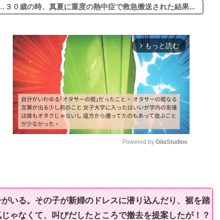
３０歳の時、真夏に重度の熱中症で救急搬送された結果...
もっと読む
arrow_forward_ios
Powered by 
GliaStudios
M
u
t
子がいる。その子が新婦のドレスに潜り込んだり、裾を踏
e
気じゃなくて、叫びだしたところで撤去を提案したが！？