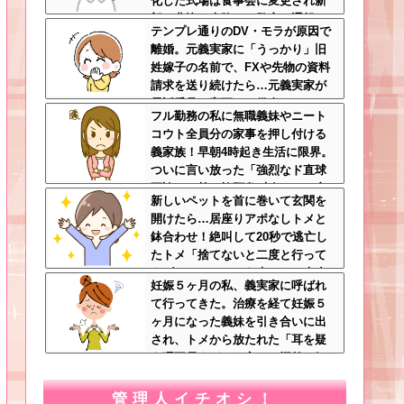
化した式場は食事会に変更され新
郎は悲惨な末路へ←警察に通報さ
テンプレ通りのDV・モラが原因で
れてもおかしくないレベル
離婚。元義実家に「うっかり」旧
姓嫁子の名前で、FXや先物の資料
請求を送り続けたら…元義実家が
電話番号を変更し、借金まみれに
フル勤務の私に無職義妹やニート
なっていた話ｗｗｗｗｗ
コウト全員分の家事を押し付ける
義家族！早朝4時起き生活に限界。
ついに言い放った「強烈なド直球
正論」に義一族阿鼻叫喚ｗｗ←怠
新しいペットを首に巻いて玄関を
け者どもに正論のナイフをグサリ
開けたら…居座りアポなしトメと
鉢合わせ！絶叫して20秒で逃亡し
たトメ「捨てないと二度と行って
あげない！」←もう来なくて大丈
妊娠５ヶ月の私、義実家に呼ばれ
夫ですｗ
て行ってきた。治療を経て妊娠５
ヶ月になった義妹を引き合いに出
され、トメから放たれた「耳を疑
う理不尽すぎる一言」に愕然←妊
娠時期の操作とか超能力者かよ
管理人イチオシ！