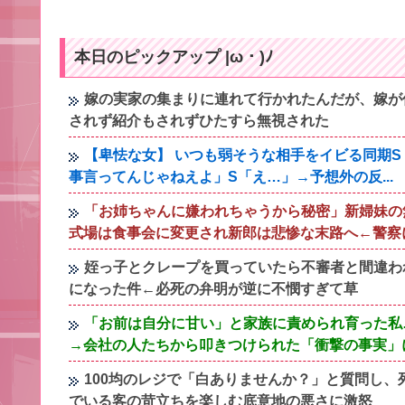
本日のピックアップ |ω・)ﾉ
嫁の実家の集まりに連れて行かれたんだが、嫁が
されず紹介もされずひたすら無視された
【卑怯な女】 いつも弱そうな相手をイビる同期
事言ってんじゃねえよ」S「え…」→予想外の反...
「お姉ちゃんに嫌われちゃうから秘密」新婦妹の
式場は食事会に変更され新郎は悲惨な末路へ←警察
姪っ子とクレープを買っていたら不審者と間違わ
になった件←必死の弁明が逆に不憫すぎて草
「お前は自分に甘い」と家族に責められ育った私
→会社の人たちから叩きつけられた「衝撃の事実」
100均のレジで「白ありませんか？」と質問し
でいる客の苛立ちを楽しむ底意地の悪さに激怒