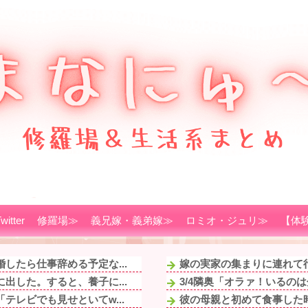
witter
修羅場≫
義兄嫁・義弟嫁≫
ロミオ・ジュリ≫
【体
したら仕事辞める予定な...
嫁の実家の集まりに連れて行
出した。すると、養子に...
3/4隣奥「オラァ！いるのは
レビでも見せといてw...
彼の母親と初めて食事した時