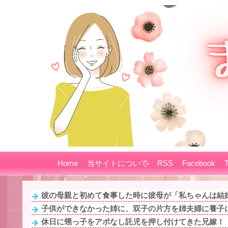
Home
当サイトについて
RSS
Facebook
T
彼の母親と初めて食事した時に彼母が「私ちゃんは結婚
子供ができなかった姉に、双子の片方を姉夫婦に養子に
休日に甥っ子をアポなし託児を押し付けてきた兄嫁！「テ