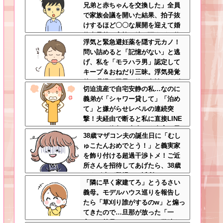
兄弟と赤ちゃんを交換した」全員
刺さりまくり
で家族会議を開いた結果、拍子抜
けするほど〇〇な展開を迎えて婚
約者呆然←家族の絆が深すぎて修
浮気と緊急避妊薬を隠す元カノ！
羅場にならんかった
問い詰めると「記憶がない」と逃
げ、私を「モラハラ男」認定して
キープ＆おねだり三昧。浮気発覚
後、我慢の限界で他の女性とスピ
切迫流産で自宅安静の私…なのに
ード婚した結果ｗｗｗｗｗ
義弟が「シャワー貸して」「泊め
て」と嫌がらせレベルの連続突
撃！夫経由で断ると私に直接LINE
してきて絶句←大人しく自宅の風
38歳マザコン夫の誕生日に「むし
呂に入れよ
ゅこたんおめでとう！」と義実家
を飾り付ける超過干渉トメ！ご近
所さんを招待してあげたら、38歳
メタボ夫が登場して近所のおじい
「隣に早く家建てろ」とうるさい
さんが大爆発する事態に
義母。モデルハウス巡りを報告し
たら「草刈り誰がするのw」と煽っ
てきたので…旦那が放った「一
言」に義母オロオロｗｗ←嫌味を