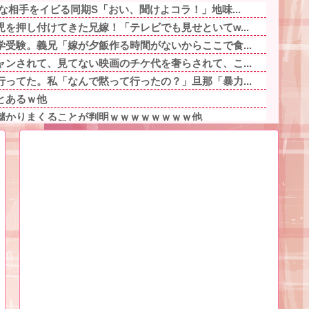
な相手をイビる同期S「おい、聞けよコラ！」地味...
を押し付けてきた兄嫁！「テレビでも見せといてw...
受験。義兄「嫁が夕飯作る時間がないからここで食...
ンされて、見てない映画のチケ代を奢らされて、こ...
ってた。私「なんで黙って行ったの？」旦那「暴力...
とあるｗ他
儲かりまくることが判明ｗｗｗｗｗｗｗｗ他
を持つ人、話題にｗｗｗｗ「脳が理解を拒む」「ミ...
モッ」と言われたお父さん、グレる他
がバレる → 金額がヤバすぎるｗｗｗｗｗｗ他
を押し付けてきた兄嫁！「テレビでも見せといてw...