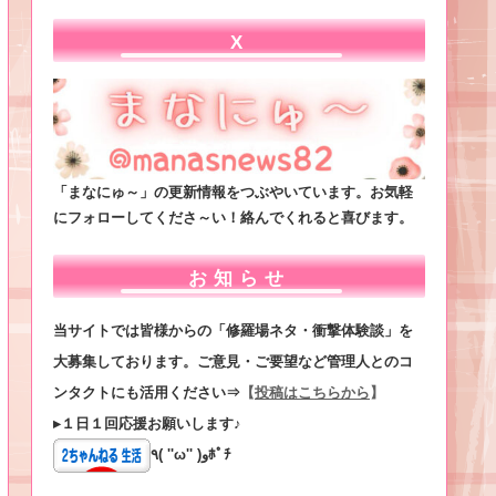
X
「まなにゅ～」の更新情報をつぶやいています。お気軽
にフォローしてくださ～い！絡んでくれると喜びます。
お知らせ
当サイトでは皆様からの「修羅場ネタ・衝撃体験談」を
大募集しております。ご意見・ご要望など管理人とのコ
ンタクトにも活用ください⇒
【
投稿はこちらから
】
▸１日１回応援お願いします♪
٩( ''ω'' )وﾎﾟﾁ