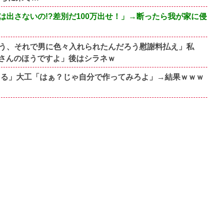
出さないの!?差別だ100万出せ！」→断ったら我が家に侵
！
う、それで男に色々入れられたんだろう慰謝料払え」私
さんのほうですよ」後はシラネｗ
てる」大工「はぁ？じゃ自分で作ってみろよ」→結果ｗｗｗ