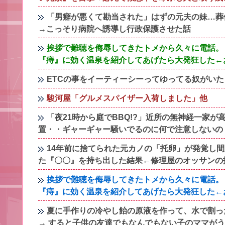
「男癖が悪くて勘当された」はずの元夫の妹…葬
→こっそり病院へ誘導し行政保護させた話
挨拶で難聴を侮辱してきたトメから久々に電話。
『痔』に効く温泉を紹介してあげたら大発狂した←
ETCの事をイーティーシーってゆってる奴がい
駿河屋「グルメスパイザー入荷しました」他
「夜21時から庭でBBQ!?」近所の無神経一家
置・・ギャーギャー騒いでるのに何で注意しないの
14年前に捨てられた元カノの「托卵」が発覚し
た『〇〇』を持ち出した結果←修理屋のオッサンの
挨拶で難聴を侮辱してきたトメから久々に電話。
『痔』に効く温泉を紹介してあげたら大発狂した←
夏に手作りの冷やし飴の原液を作って、水で割っ
→ すると子供の友達でもなんでもない子のママが