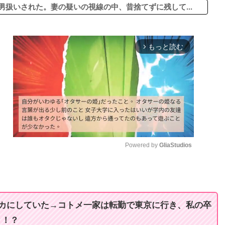
男扱いされた。妻の疑いの視線の中、昔捨てずに残して...
もっと読む
arrow_forward_ios
Powered by 
GliaStudios
M
u
t
バカにしていた→コトメ一家は転勤で東京に行き、私の卒
e
と！？