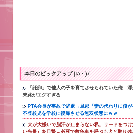
本日のピックアップ |ω・)ﾉ
「託卵」で他人の子を育てさせられていた俺…浮
末路がエグすぎる
PTA会長が事故で辞退→旦那「妻の代わりに僕
不登校児を学校に復帰させる無双状態にｗｗ
犬が大嫌いで脂汗が止まらない私。リードをつけ
い光景』を目撃→必死で救急車を呼ぶも犬と取り残