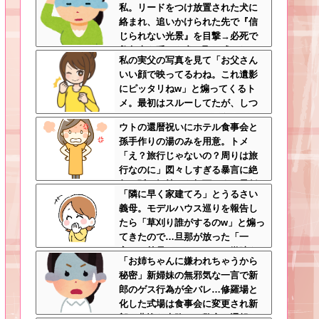
私。リードをつけ放置された犬に
草
絡まれ、追いかけられた先で『信
じられない光景』を目撃→必死で
救急車を呼ぶも犬と取り残され
私の実父の写真を見て「お父さん
て・・・
いい顔で映ってるわね。これ遺影
にピッタリねw」と煽ってくるト
メ。最初はスルーしてたが、しつ
こいのでスマホのカメラをトメに
ウトの還暦祝いにホテル食事会と
向けて同じ手で反撃したったｗｗ
孫手作りの湯のみを用意。トメ
ｗ
「え？旅行じゃないの？周りは旅
行なのに」図々しすぎる暴言に絶
句←孫の気持ちを無下にする最低
「隣に早く家建てろ」とうるさい
ババア
義母。モデルハウス巡りを報告し
たら「草刈り誰がするのw」と煽っ
てきたので…旦那が放った「一
言」に義母オロオロｗｗ←嫌味を
「お姉ちゃんに嫌われちゃうから
逆手にとった神対応すぎる
秘密」新婦妹の無邪気な一言で新
郎のゲス行為が全バレ…修羅場と
化した式場は食事会に変更され新
郎は悲惨な末路へ←警察に通報さ