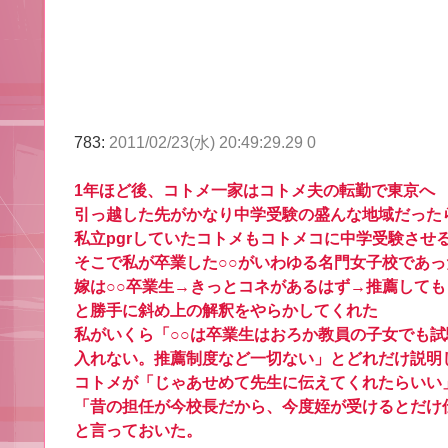
783:
2011/02/23(水) 20:49:29.29 0
1年ほど後、コトメ一家はコトメ夫の転勤で東京へ
引っ越した先がかなり中学受験の盛んな地域だった
私立pgrしていたコトメもコトメコに中学受験させ
そこで私が卒業した○○がいわゆる名門女子校であ
嫁は○○卒業生→きっとコネがあるはず→推薦して
と勝手に斜め上の解釈をやらかしてくれた
私がいくら「○○は卒業生はおろか教員の子女でも
入れない。推薦制度など一切ない」とどれだけ説明
コトメが「じゃあせめて先生に伝えてくれたらいい
「昔の担任が今校長だから、今度姪が受けるとだけ
と言っておいた。