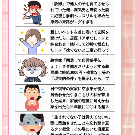
「託卵」で他人の子を育てさせら
れてもおかしくないレベル
れていた俺…浮気男と裏切った妻
に絶望し惨劇へ←スリルを求めた
浮気の末路がエグすぎる
新しいペットを首に巻いて玄関を
開けたら…居座りアポなしトメと
鉢合わせ！絶叫して20秒で逃亡し
たトメ「捨てないと二度と行って
あげない！」←もう来なくて大丈
義実家「同居して自営業手伝
夫ですｗ
え！」タダ働きさせようとする義
両親に時給3000円・残業なし等の
「現実的条件」を提示したら、ブ
チギレられて絶句ｗｗ←タダで働
日中留守の実家に空き巣が侵入。
く嫁がいるわけないだろ
居合わせた引きこもりの私が撃退
した結果…家族の態度に耐えかね
家を出たら半年後に〇〇する超ス
ピード展開へ←人生何がきっかけ
「生まれてない子は覚えてないw」
で好転するか分からない
妻に堕胎させたことを忘れ開き直
るクソ叔父→その場にいた流産直