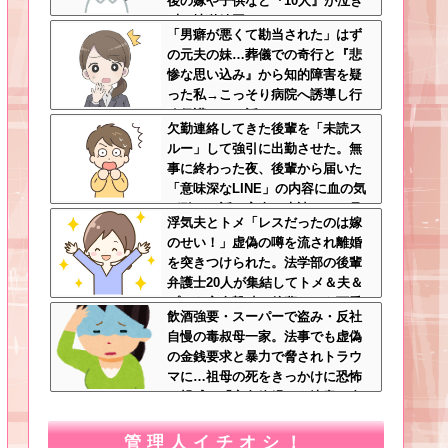
後の嫁や子供など『10人』が泣き
叫ぶ地獄絵図へ
「男癖が悪くて勘当された」はず
の元夫の妹…葬儀での奇行と『悲
惨な思い込み』から知的障害を疑
った私→こっそり病院へ誘導し行
政保護させた話
欠勤連絡してきた後輩を「未読ス
ルー」して強引に出勤させた。無
事に終わった夜、後輩から届いた
「意味深なLINE」の内容に血の気
が引いた話←完全に未読スルー見
浮気夫とトメ「レスだったのは嫁
抜かれてて草
のせい！」虚偽の噂を流され離婚
を突きつけられた。法学部の後輩
弁護士20人が集結してトメ＆夫＆
プリを完全撃破←後輩たちを可愛
飲酒強要・スーパーで盗み・反社
がっていた恩が最高形で返ってき
自慢の毒叔母一家。法事でも虚偽
た
の金銭要求と暴力で脅されトラウ
マに…祖母の死をきっかけに恐怖
の親戚と「永久絶縁」を決意←自
分の身の安全を最優先にして大正
解
管理人イチオシ！