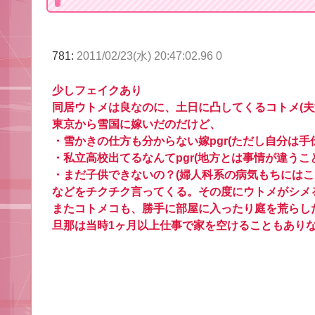
781:
2011/02/23(水) 20:47:02.96 0
少しフェイクあり
同居ウトメは良なのに、土日に凸してくるコトメ(夫
東京から雪国に嫁いだのだけど、
・雪かきの仕方も分からない嫁pgr(ただし自分は手
・私立高校出てるなんてpgr(地方とは事情が違うこ
・まだ子供できないの？(婦人科系の病気もちにはこ
などをチクチク言ってくる。その度にウトメがシメ
またコトメコも、勝手に部屋に入ったり庭を荒らし
旦那は当時1ヶ月以上仕事で家を空けることもあり