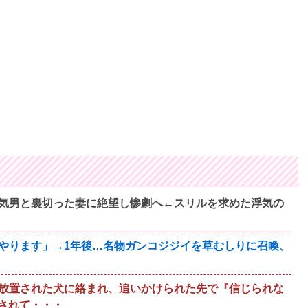
気男と裏切った妻に絶望し惨劇へ←スリルを求めた浮気の
がやります」→1年後…名物ガンコジジイを草むしりに召喚、
放置された犬に絡まれ、追いかけられた先で『信じられな
されて・・・