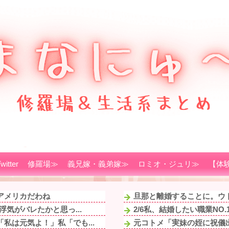
witter
修羅場≫
義兄嫁・義弟嫁≫
ロミオ・ジュリ≫
【体
アメリカだわね
旦那と離婚することに。ウト
気がバレたかと思っ...
2/6私、結婚したい職業NO
私は元気よ！」私「でも...
元コトメ「実妹の姪に祝儀出し