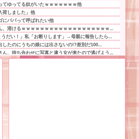
ーってゆってる奴がいたｗｗｗｗｗｗｗ他
入荷しました」他
ゴにパパって呼ばれたい他
、溶けるｗｗｗｗｗｗｗｗｗｗｗｗｗｗｗｗｗｗｗ...
うだい！」私「お断りします」→母親に報告したら...
たのにうちの娘には出さないの!?差別だ100...
ん、待ち合わせに写真と違う女が来たので逃げよう...
万円もするのは狂ってる」大工「はぁ？じゃ自分で...
んだよ。毎日つれーわｗ」義両親「なに！食べに行...
っかりの子供にうんざり。もう毎日冷凍チャーハン...
数出ているのに閉鎖しなかったせいで私立高一般入...