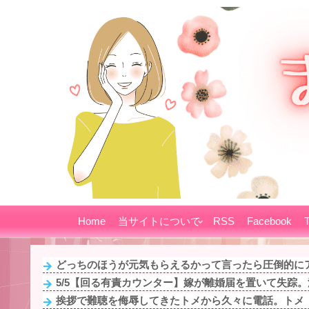
Home
当サイトについて
RSS
Facebook
T
どっちのほうが元気もらえるかって言ったら圧倒的に
5/5【回る有責カウンター】嫁が離婚届を置いて失踪。浮
挨拶で難聴を侮辱してきたトメから久々に電話。トメ「