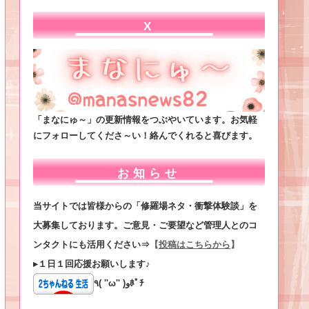
X
「まなにゅ～」の更新情報をつぶやいています。お気軽
にフォローしてくださ～い！絡んでくれると喜びます。
お知らせ
当サイトでは皆様からの「修羅場ネタ・衝撃体験談」を
大募集しております。ご意見・ご要望など管理人とのコ
ンタクトにも活用ください⇒
【
投稿はこちらから
】
▸１日１回応援お願いします♪
٩( ''ω'' )وﾎﾟﾁ