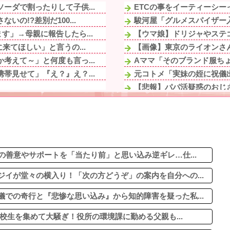
ーダで割ったりして子供...
ETCの事をイーティーシ
の!?差別だ100...
駿河屋「グルメスパイザー
」→母親に報告したら...
【ウマ娘】ドリジャやステ
来てほしい」と言うの...
【画像】東京のライオンさん
考えて～」と何度も言っ...
Aママ「そのブランド服ちょ
帯見せて」『え？』え？...
元コトメ「実妹の姪に祝儀出し
【悲報】パパ活疑惑のおじさ
がステージ２の癌になっ...
【衝撃】 日本人「家が何千
される日々に限界！「こ...
夫「嫁がメシマズで困ってる
たせいで私立高一般入...
出された物を食べずに文句ば
今日設置する 予定...
1、2年生の間で欠席者が多
きたけど、いいわけない...
の善意やサポートを「当たり前」と思い込み逆ギレ…仕...
イが堂々の横入り！「次の方どうぞ」の案内を自分への...
での奇行と『悲惨な思い込み』から知的障害を疑った私...
高校生を集めて大騒ぎ！役所の環境課に勤める父親も...