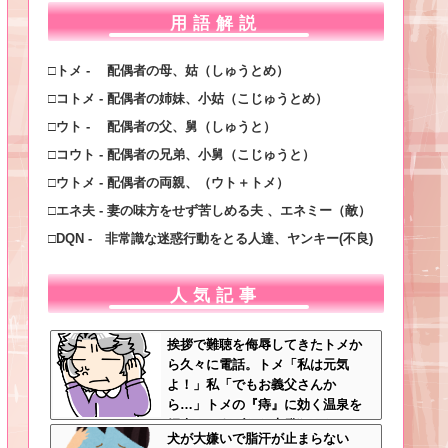
用語解説
□トメ - 配偶者の母、姑（しゅうとめ）
□コトメ - 配偶者の姉妹、小姑（こじゅうとめ）
□ウト - 配偶者の父、舅（しゅうと）
□コウト - 配偶者の兄弟、小舅（こじゅうと）
□ウトメ - 配偶者の両親、（ウト＋トメ）
□エネ夫 - 妻の味方をせず苦しめる夫 、エネミー（敵）
□DQN - 非常識な迷惑行動をとる人達、ヤンキー(不良)
人気記事
挨拶で難聴を侮辱してきたトメか
ら久々に電話。トメ「私は元気
よ！」私「でもお義父さんか
ら…」トメの『痔』に効く温泉を
紹介してあげたら大発狂した←お
犬が大嫌いで脂汗が止まらない
義父さんノリノリで温泉行ってて