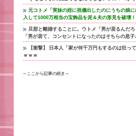
元コトメ「実妹の姪に祝儀出したのにうちの娘には
入して1000万相当の宝飾品を泥＆夫の形見を破壊
旦那と離婚することに。ウトメ「男が居るんだろ
「男が居て、コンセントになったのはそちらの息子
【衝撃】 日本人「家が何千万円もするのは狂っ
ｗｗｗ
～ここから記事の続き～