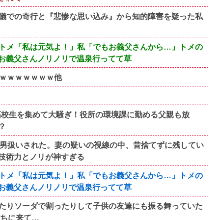
儀での奇行と『悲惨な思い込み』から知的障害を疑った私
トメ「私は元気よ！」私「でもお義父さんから…」トメの
お義父さんノリノリで温泉行ってて草
たｗｗｗｗｗｗｗ他
が高校生を集めて大騒ぎ！役所の環境課に勤める父親も放
？
間男扱いされた。妻の疑いの視線の中、昔捨てずに残してい
技術力とノリが神すぎる
トメ「私は元気よ！」私「でもお義父さんから…」トメの
お義父さんノリノリで温泉行ってて草
たりソーダで割ったりして子供の友達にも振る舞っていた
うちに来て…