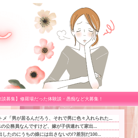
験談募集】修羅場だった体験談・愚痴など大募集！
メ「男が居るんだろう、それで男に色々入れられた...
.1の公務員なんですけど、嫁が子供連れて家出...
たのにうちの娘には出さないの!?差別だ100...