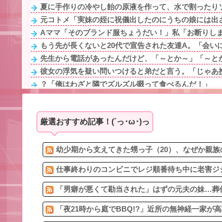
夏に手作りの冷やし飴の原液を作って、水で割ったりソ
元コトメ「実妹の姪に祝儀出したのにうちの娘には出さない
Aママ「そのブランド服ちょうだい！」私「お断りします
もう先が長くないと20代で宣告された友達A。「会いに
先生から電話があったんだけど、「～とか～」「～とか
彼女の浮気を疑い問いつけると弟だと言う。「じゃあ携
？「俺はわざと隣でズルズル啜って食べるんだ！」
二言目には「俺が養ってやってる」と言うモラハラ旦那
子なし保育士の義兄夫婦、上から目線で育児アドバイス
厳選おすすめ記事！(´っ･ω･)っ
1、2年生の間で欠席者が多数出ているのに閉鎖しなかっ
アマゾン売り上げ１位のスポットクーラーを 安く買った 
夫が「誕生日プレゼントは掃除機でいい？」って聞いて
幼少期から支えてきた甥っ子（20）、なぜか親族
仕事終わりのコンビニでレジ順番待ち中に老害ジジ
「男癖が悪くて勘当された」はずの元夫の妹…葬儀
「夜21時から庭でBBQ!?」近所の無神経一家が